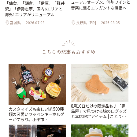
ューアルオープン。信州ワインと
「仙台」「鎌倉」「伊豆」「軽井
音楽に浸るエレガントな湯宿へ
沢」「伊勢志摩」国内6エリアと
海外1エリアがリニューアル
宮城県
2026.07.09
長野県
[PR]
2026.08.05
こちらの記事もおすすめ
8月10日だけの限定品も♪「豊
カスタマイズも楽しい!約500種
島屋」で見つける鳩の日グッズ
類の可愛いワッペンキーホルダ
と本店限定アイテム | ことりっ
ーがずらり。小平市
ぷ
「Kimamaya T&K」 | ことりっ
ぷ