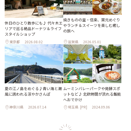
焼きものの里・信楽、窯元めぐり
休日のひとり散歩にも♪ 代々木エ
やランチ＆スイーツを楽しむ癒し
リアで巡る絶品ドーナツ＆ライフ
の旅へ
スタイルショップ
東京都
2026.08.02
滋賀県
2026.05.01
夏の江ノ島をめぐる♪青い海と潮
ムーミンバレーパークや発酵スポ
風に誘われる涼やかさんぽ
ットなど♪ 北欧時間が流れる飯能
へおでかけ
神奈川県
2026.07.14
埼玉県
[PR]
2024.09.06