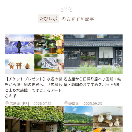
のおすすめ記事
たびレポ
【チケットプレゼント】水辺の世
名古屋から日帰り旅へ♪愛知・岐
界から浮世絵の世界へ。「広島も
阜・静岡のおすすめスポット6選
とまち水族館」ではじまるアート
さんぽ
広島県
[PR]
2026.07.31
岐阜県
2025.09.23