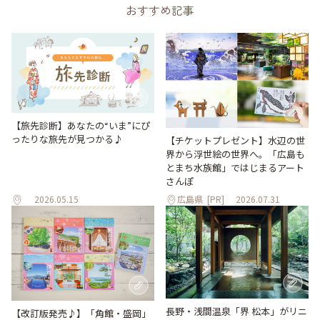
おすすめ記事
【旅先診断】あなたの“いま”にぴ
ったりな旅先が見つかる♪
【チケットプレゼント】水辺の世
界から浮世絵の世界へ。「広島も
とまち水族館」ではじまるアート
さんぽ
2026.05.15
広島県
[PR]
2026.07.31
長野・浅間温泉「界 松本」がリニ
【改訂版発売♪】「角館・盛岡」