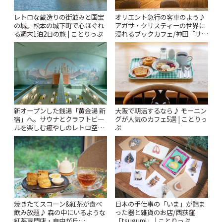
レトロな蔵造りの街並みと国宝
オリエント急行の客車のよう♪
の城。松本の城下町で心ほぐれ
アガサ・クリスティーの世界に
る週末1泊2日の旅 | ことりっぷ
浸れるブックカフェ/神田「サロ
ンクリスティ」 | ことりっぷ
新オープンした銭湯「黄金湯 新
大阪で朝活するなら♪ モーニン
宿」へ。サウナとクラフトビー
グが人気のカフェ5選 | ことりっ
ルを楽しむ癒やしのレトロ空間
ぷ
| ことりっぷ
焼きたてスコーン&紅茶が食べ
日本の手仕事の「いま」が詰ま
飲み放題♪ 森の中にいるような
った器と雑貨のお店/西荻窪
紅茶専門店・自由が丘
「tsugumi」 | ことりっぷ