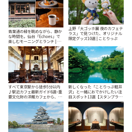
上野「大ゴッホ展 夜のカフェテ
青葉通の緑を眺めながら、静か
ラス」で見つけた、オリジナル
な時間を。仙台「Echoes」で
限定グッズ10選 | ことりっぷ
楽しむモーニングとランチ | こ
とりっぷ
すべて東京駅から徒歩5分以内
新しくなった「ことりっぷ軽井
♪駅近カフェ最新ガイド6選~重
沢」と一緒におでかけしたい注
要文化財の洋館カフェから、改
目スポット13選【スタンプラリ
札すぐのレトロ喫茶まで~ | こと
ー開催中】 | ことりっぷ
りっぷ