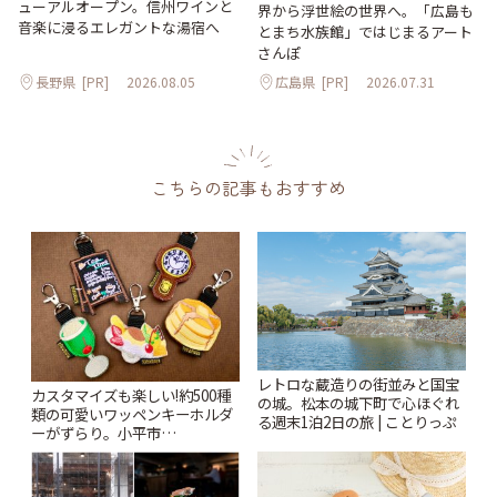
ューアルオープン。信州ワインと
界から浮世絵の世界へ。「広島も
音楽に浸るエレガントな湯宿へ
とまち水族館」ではじまるアート
さんぽ
長野県
[PR]
2026.08.05
広島県
[PR]
2026.07.31
こちらの記事もおすすめ
レトロな蔵造りの街並みと国宝
カスタマイズも楽しい!約500種
の城。松本の城下町で心ほぐれ
類の可愛いワッペンキーホルダ
る週末1泊2日の旅 | ことりっぷ
ーがずらり。小平市
「Kimamaya T&K」 | ことりっ
ぷ