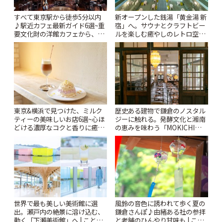
すべて東京駅から徒歩5分以内
新オープンした銭湯「黄金湯 新
♪駅近カフェ最新ガイド6選~重
宿」へ。サウナとクラフトビー
要文化財の洋館カフェから、改
ルを楽しむ癒やしのレトロ空間
札すぐのレトロ喫茶まで~ | こと
| ことりっぷ
りっぷ
東京&横浜で見つけた、ミルク
歴史ある建物で鎌倉のノスタル
ティーの美味しいお店6選~心ほ
ジーに触れる。発酵文化と湘南
どける濃厚なコクと香りに癒や
の恵みを味わう「MOKICHI
されるティータイム~ | ことりっ
KAMAKURA」 | ことりっぷ
ぷ
世界で最も美しい美術館に選
風鈴の音色に誘われて歩く夏の
出。瀬戸内の絶景に溶け込む、
鎌倉さんぽ♪由緒ある社の参拝
動く「下瀬美術館」へ | ことり
と老舗のひんやり甘味も | こと