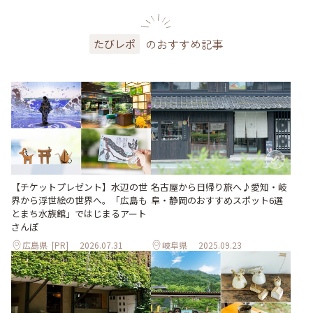
のおすすめ記事
たびレポ
【チケットプレゼント】水辺の世
名古屋から日帰り旅へ♪愛知・岐
界から浮世絵の世界へ。「広島も
阜・静岡のおすすめスポット6選
とまち水族館」ではじまるアート
さんぽ
広島県
[PR]
2026.07.31
岐阜県
2025.09.23