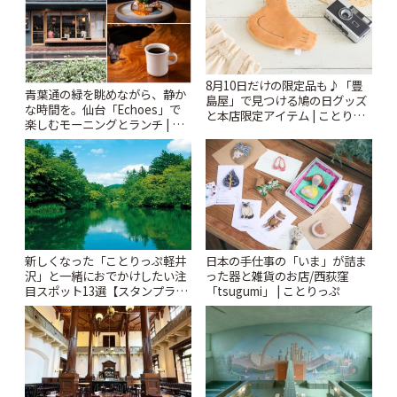
8月10日だけの限定品も♪「豊
青葉通の緑を眺めながら、静か
島屋」で見つける鳩の日グッズ
な時間を。仙台「Echoes」で
と本店限定アイテム | ことりっ
楽しむモーニングとランチ | こ
ぷ
とりっぷ
新しくなった「ことりっぷ軽井
日本の手仕事の「いま」が詰ま
沢」と一緒におでかけしたい注
った器と雑貨のお店/西荻窪
目スポット13選【スタンプラリ
「tsugumi」 | ことりっぷ
ー開催中】 | ことりっぷ