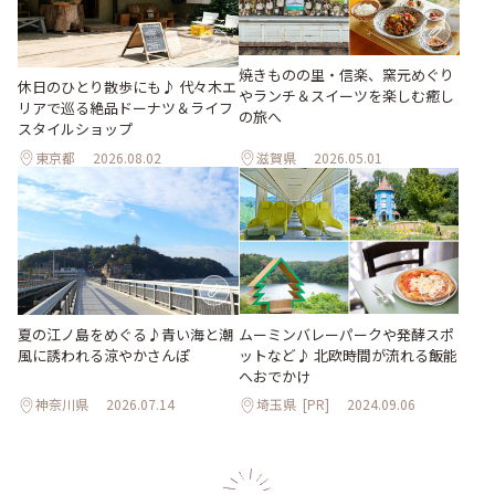
焼きものの里・信楽、窯元めぐり
休日のひとり散歩にも♪ 代々木エ
やランチ＆スイーツを楽しむ癒し
リアで巡る絶品ドーナツ＆ライフ
の旅へ
スタイルショップ
東京都
2026.08.02
滋賀県
2026.05.01
夏の江ノ島をめぐる♪青い海と潮
ムーミンバレーパークや発酵スポ
風に誘われる涼やかさんぽ
ットなど♪ 北欧時間が流れる飯能
へおでかけ
神奈川県
2026.07.14
埼玉県
[PR]
2024.09.06