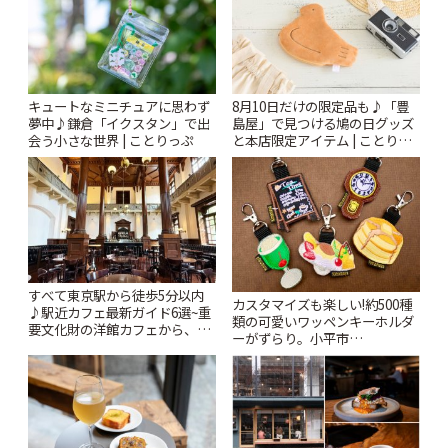
キュートなミニチュアに思わず
8月10日だけの限定品も♪「豊
夢中♪鎌倉「イクスタン」で出
島屋」で見つける鳩の日グッズ
会う小さな世界 | ことりっぷ
と本店限定アイテム | ことりっ
ぷ
すべて東京駅から徒歩5分以内
カスタマイズも楽しい!約500種
♪駅近カフェ最新ガイド6選~重
類の可愛いワッペンキーホルダ
要文化財の洋館カフェから、改
ーがずらり。小平市
札すぐのレトロ喫茶まで~ | こと
「Kimamaya T&K」 | ことりっ
りっぷ
ぷ