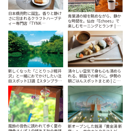
日本橋兜町に誕生。香りと静け
青葉通の緑を眺めながら、静か
さに包まれるクラフトハーブテ
な時間を。仙台「Echoes」で
ィー専門店「TYNK
楽しむモーニングとランチ | こ
Kabutocho」 | ことりっぷ
とりっぷ
新しくなった「ことりっぷ軽井
清々しい空気で身も心も清めら
沢」と一緒におでかけしたい注
れる、朝詣での帰りに。伊勢の
目スポット13選【スタンプラリ
朝ごはんスポットまとめ | こと
ー開催中】 | ことりっぷ
りっぷ
風鈴の音色に誘われて歩く夏の
新オープンした銭湯「黄金湯 新
鎌倉さんぽ♪由緒ある社の参拝
宿」へ。サウナとクラフトビー