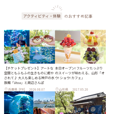
のおすすめ記事
アクティビティ・体験
【チケットプレゼント】アートな
本日オープン! フルーツたっぷり
空間ともふもふの生きものに癒や
のスイーツが味わえる、山形「オ
されて♪ 大人も楽しめる神戸の水
ウ! ショウ! カフェ」
族館「átoa」と周辺さんぽ
兵庫県
[PR]
2026.08.07
山形県
2017.05.20