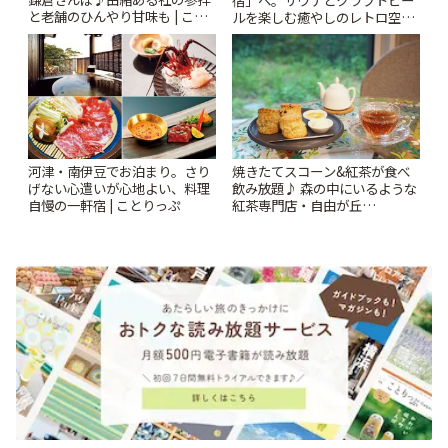
と老舗のひんやり甘味も | こと
ルを楽しむ癒やしのレトロ空間
りっぷ
| ことりっぷ
河津・南伊豆でお泊まり。さり
焼きたてスコーン&紅茶が食べ
げない心遣いが心地よい、料理
飲み放題♪ 森の中にいるような
自慢の一軒宿 | ことりっぷ
紅茶専門店・自由が丘
「YOTSUBA TEA」でのんびり
時間 | ことりっぷ