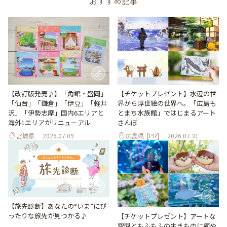
おすすめ記事
【改訂版発売♪】「角館・盛岡」
【チケットプレゼント】水辺の世
「仙台」「鎌倉」「伊豆」「軽井
界から浮世絵の世界へ。「広島も
沢」「伊勢志摩」国内6エリアと
とまち水族館」ではじまるアート
海外1エリアがリニューアル
さんぽ
宮城県
2026.07.09
広島県
[PR]
2026.07.31
【旅先診断】あなたの“いま”にぴ
ったりな旅先が見つかる♪
【チケットプレゼント】アートな
空間ともふもふの生きものに癒や