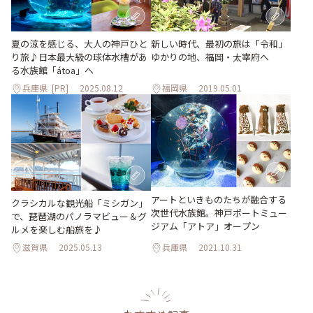
夏の涼を感じる、大人の神戸ひと
新しい時代、最初の旅は「令和」
り旅♪日本最大級の球体水槽があ
ゆかりの地、福岡・太宰府へ
る水族館「átoa」へ
兵庫県
[PR]
2025.08.12
福岡県
2019.05.01
アートといきものたちが融合する
クラシカルな観光船「ミシガン」
次世代水族館。神戸ポートミュー
で、琵琶湖のパノラマビュー＆グ
ジアム「アトア」オープン
ルメを楽しむ船旅を♪
滋賀県
2025.05.13
兵庫県
2021.10.31