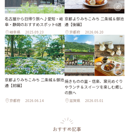
名古屋から日帰り旅へ♪愛知・岐
京都よりみちこみち 二条城＆御池
阜・静岡のおすすめスポット6選
通【後編】
岐阜県
2025.09.23
京都府
2026.06.20
京都よりみちこみち 二条城＆御池
焼きものの里・信楽、窯元めぐり
通【前編】
やランチ＆スイーツを楽しむ癒し
の旅へ
京都府
2026.06.14
滋賀県
2026.05.01
おすすめ記事