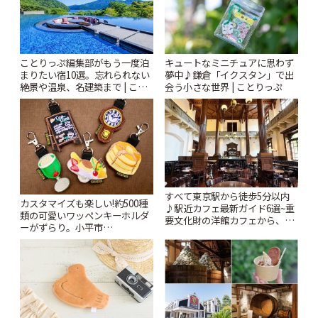
ことりっぷ編集部がもう一度泊
キュートなミニチュアに思わず
まりたい宿10選。忘れられない
夢中♪鎌倉「イクスタン」で出
絶景や温泉、名建築まで | こと
会う小さな世界 | ことりっぷ
りっぷ
すべて東京駅から徒歩5分以内
カスタマイズも楽しい!約500種
♪駅近カフェ最新ガイド6選~重
類の可愛いワッペンキーホルダ
要文化財の洋館カフェから、改
ーがずらり。小平市
札すぐのレトロ喫茶まで~ | こと
「Kimamaya T&K」 | ことりっ
りっぷ
ぷ