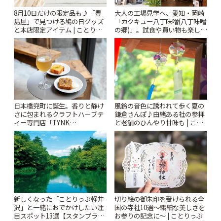
8月10日だけの限定品も♪「豊
大人の工場見学へ、愛知・岡崎
島屋」で見つける鳩の日グッズ
「カクキュー八丁味噌(八丁味噌
と本店限定アイテム | ことりっ
の郷)」。試食や買い物も楽しみ
ぷ
♪ | ことりっぷ
風鈴の音色に誘われて歩く夏の
日本橋兜町に誕生。香りと静け
鎌倉さんぽ♪由緒ある社の参拝
さに包まれるクラフトハーブテ
と老舗のひんやり甘味も | こと
ィー専門店「TYNK
りっぷ
Kabutocho」 | ことりっぷ
新しくなった「ことりっぷ軽井
切り絵の御朱印を受けられる全
沢」と一緒におでかけしたい注
国の寺社10選〜繊細な美しさを
目スポット13選【スタンプラリ
お参りの記念に〜 | ことりっぷ