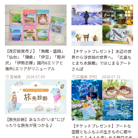
【改訂版発売♪】「角館・盛岡」
【チケットプレゼント】水辺の世
「仙台」「鎌倉」「伊豆」「軽井
界から浮世絵の世界へ。「広島も
沢」「伊勢志摩」国内6エリアと
とまち水族館」ではじまるアート
海外1エリアがリニューアル
さんぽ
宮城県
2026.07.09
広島県
[PR]
2026.07.31
【旅先診断】あなたの“いま”にぴ
ったりな旅先が見つかる♪
【チケットプレゼント】アートな
空間ともふもふの生きものに癒や
されて♪ 大人も楽しめる神戸の水