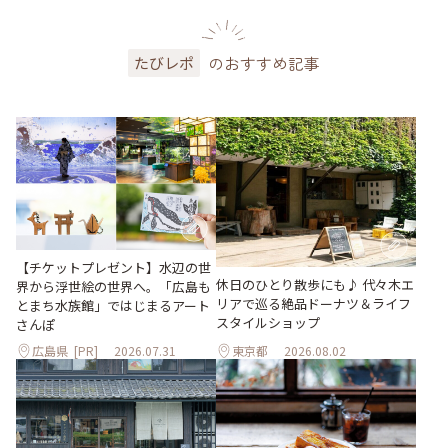
のおすすめ記事
たびレポ
【チケットプレゼント】水辺の世
休日のひとり散歩にも♪ 代々木エ
界から浮世絵の世界へ。「広島も
リアで巡る絶品ドーナツ＆ライフ
とまち水族館」ではじまるアート
スタイルショップ
さんぽ
広島県
[PR]
2026.07.31
東京都
2026.08.02