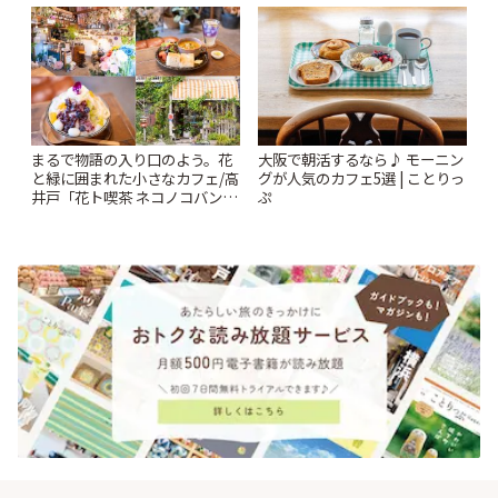
ー開催中】 | ことりっぷ
まるで物語の入り口のよう。花
大阪で朝活するなら♪ モーニン
と緑に囲まれた小さなカフェ/高
グが人気のカフェ5選 | ことりっ
井戸「花ト喫茶 ネコノコバン」
ぷ
| ことりっぷ