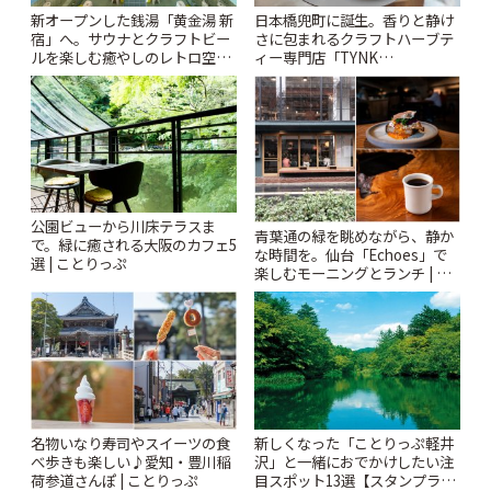
新オープンした銭湯「黄金湯 新
日本橋兜町に誕生。香りと静け
宿」へ。サウナとクラフトビー
さに包まれるクラフトハーブテ
ルを楽しむ癒やしのレトロ空間
ィー専門店「TYNK
| ことりっぷ
Kabutocho」 | ことりっぷ
公園ビューから川床テラスま
青葉通の緑を眺めながら、静か
で。緑に癒される大阪のカフェ5
な時間を。仙台「Echoes」で
選 | ことりっぷ
楽しむモーニングとランチ | こ
とりっぷ
名物いなり寿司やスイーツの食
新しくなった「ことりっぷ軽井
べ歩きも楽しい♪愛知・豊川稲
沢」と一緒におでかけしたい注
荷参道さんぽ | ことりっぷ
目スポット13選【スタンプラリ