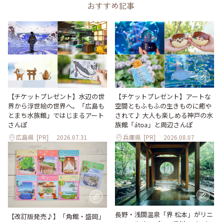
おすすめ記事
【チケットプレゼント】水辺の世
【チケットプレゼント】アートな
界から浮世絵の世界へ。「広島も
空間ともふもふの生きものに癒や
とまち水族館」ではじまるアート
されて♪ 大人も楽しめる神戸の水
さんぽ
族館「átoa」と周辺さんぽ
広島県
[PR]
2026.07.31
兵庫県
[PR]
2026.08.07
長野・浅間温泉「界 松本」がリニ
【改訂版発売♪】「角館・盛岡」