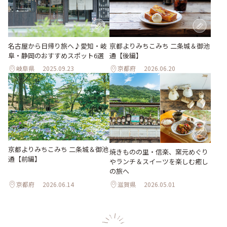
名古屋から日帰り旅へ♪愛知・岐
京都よりみちこみち 二条城＆御池
阜・静岡のおすすめスポット6選
通【後編】
岐阜県
2025.09.23
京都府
2026.06.20
京都よりみちこみち 二条城＆御池
焼きものの里・信楽、窯元めぐり
通【前編】
やランチ＆スイーツを楽しむ癒し
の旅へ
京都府
2026.06.14
滋賀県
2026.05.01