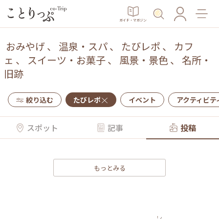
ガイド・マガジン
おみやげ
、
温泉・スパ
、
たびレポ
、
カフ
ェ
、
スイーツ・お菓子
、
風景・景色
、
名所・
旧跡
絞り込む
たびレポ
イベント
アクティビテ
スポット
記事
投稿
もっとみる