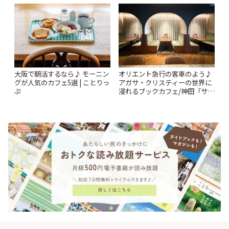
ー開催中】 | ことりっぷ
オリエント急行の客車のよう♪
大阪で朝活するなら♪ モーニン
アガサ・クリスティーの世界に
グが人気のカフェ5選 | ことりっ
浸れるブックカフェ/神田「サロ
ぷ
ンクリスティ」 | ことりっぷ