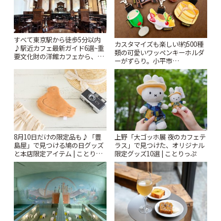
すべて東京駅から徒歩5分以内
カスタマイズも楽しい!約500種
♪駅近カフェ最新ガイド6選~重
類の可愛いワッペンキーホルダ
要文化財の洋館カフェから、改
ーがずらり。小平市
札すぐのレトロ喫茶まで~ | こと
「Kimamaya T&K」 | ことりっ
りっぷ
ぷ
8月10日だけの限定品も♪「豊
上野「大ゴッホ展 夜のカフェテ
島屋」で見つける鳩の日グッズ
ラス」で見つけた、オリジナル
と本店限定アイテム | ことりっ
限定グッズ10選 | ことりっぷ
ぷ