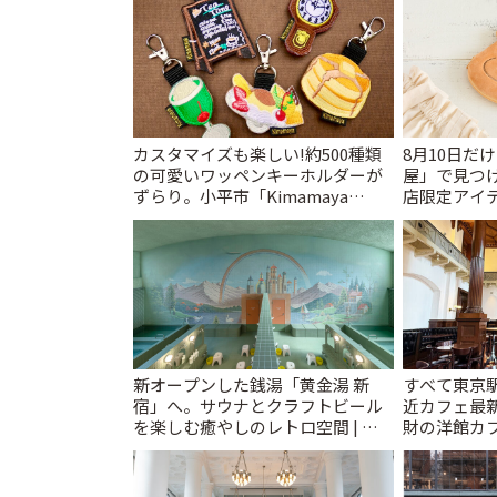
カスタマイズも楽しい!約500種類
8月10日だ
の可愛いワッペンキーホルダーが
屋」で見つ
ずらり。小平市「Kimamaya
店限定アイテ
T&K」 | ことりっぷ
新オープンした銭湯「黄金湯 新
すべて東京
宿」へ。サウナとクラフトビール
近カフェ最新
を楽しむ癒やしのレトロ空間 | こ
財の洋館カ
とりっぷ
レトロ喫茶ま