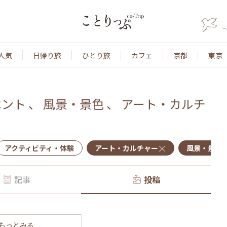
人気
日帰り旅
ひとり旅
カフェ
京都
東京
ベント
、
風景・景色
、
アート・カルチ
アクティビティ・体験
アート・カルチャー
風景・景色
記事
投稿
もっとみる