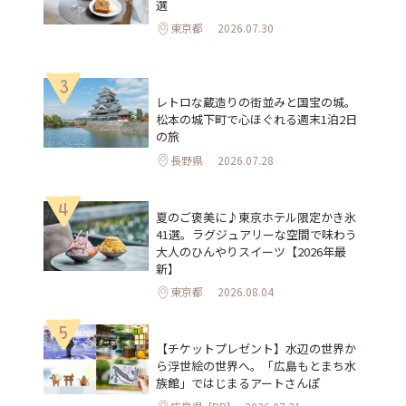
選
東京都
2026.07.30
3
レトロな蔵造りの街並みと国宝の城。
松本の城下町で心ほぐれる週末1泊2日
の旅
長野県
2026.07.28
4
夏のご褒美に♪東京ホテル限定かき氷
41選。ラグジュアリーな空間で味わう
大人のひんやりスイーツ【2026年最
新】
東京都
2026.08.04
5
【チケットプレゼント】水辺の世界か
ら浮世絵の世界へ。「広島もとまち水
族館」ではじまるアートさんぽ