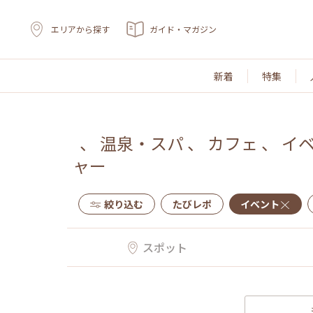
エリアから探す
ガイド・マガジン
新着
特集
、
温泉・スパ
、
カフェ
、
イ
ャー
絞り込む
たびレポ
イベント
スポット