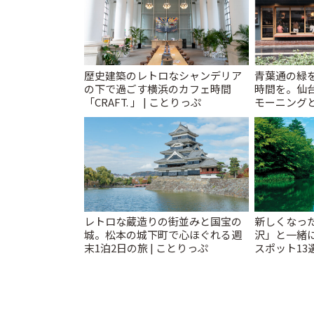
歴史建築のレトロなシャンデリア
青葉通の緑
の下で過ごす横浜のカフェ時間
時間を。仙台
「CRAFT. 」 | ことりっぷ
モーニングと
レトロな蔵造りの街並みと国宝の
新しくなっ
城。松本の城下町で心ほぐれる週
沢」と一緒
末1泊2日の旅 | ことりっぷ
スポット13
催中】 | こ