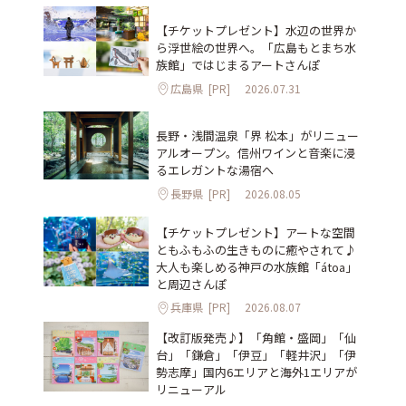
【チケットプレゼント】水辺の世界か
ら浮世絵の世界へ。「広島もとまち水
族館」ではじまるアートさんぽ
広島県
[PR]
2026.07.31
長野・浅間温泉「界 松本」がリニュー
アルオープン。信州ワインと音楽に浸
るエレガントな湯宿へ
長野県
[PR]
2026.08.05
【チケットプレゼント】アートな空間
ともふもふの生きものに癒やされて♪
大人も楽しめる神戸の水族館「átoa」
と周辺さんぽ
兵庫県
[PR]
2026.08.07
【改訂版発売♪】「角館・盛岡」「仙
台」「鎌倉」「伊豆」「軽井沢」「伊
勢志摩」国内6エリアと海外1エリアが
リニューアル