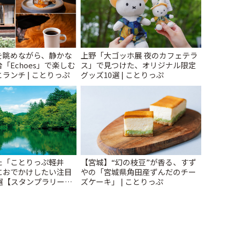
を眺めながら、静かな
上野「大ゴッホ展 夜のカフェテラ
「Echoes」で楽しむ
ス」で見つけた、オリジナル限定
ランチ | ことりっぷ
グッズ10選 | ことりっぷ
た「ことりっぷ軽井
【宮城】“幻の枝豆”が香る、すず
におでかけしたい注目
やの「宮城県角田産ずんだのチー
選【スタンプラリー開
ズケーキ」 | ことりっぷ
とりっぷ