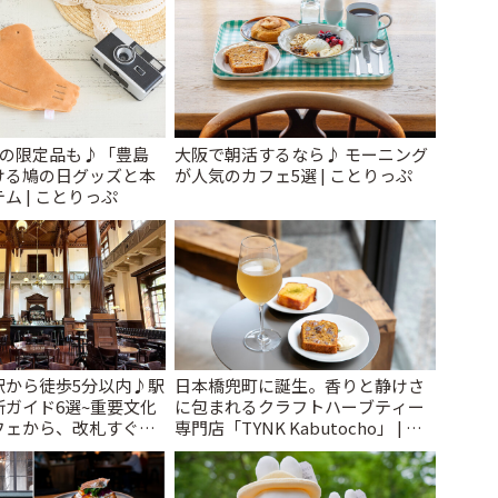
けの限定品も♪「豊島
大阪で朝活するなら♪ モーニング
ける鳩の日グッズと本
が人気のカフェ5選 | ことりっぷ
ム | ことりっぷ
駅から徒歩5分以内♪駅
日本橋兜町に誕生。香りと静けさ
ガイド6選~重要文化
に包まれるクラフトハーブティー
フェから、改札すぐの
専門店「TYNK Kabutocho」 | こ
で~ | ことりっぷ
とりっぷ