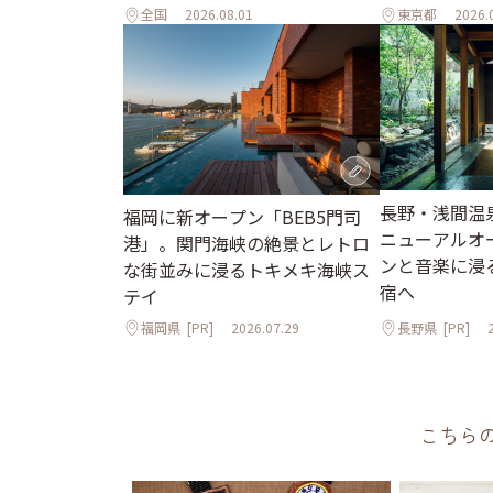
全国
2026.08.01
東京都
2026.
長野・浅間温
福岡に新オープン「BEB5門司
ニューアルオ
港」。関門海峡の絶景とレトロ
ンと音楽に浸
な街並みに浸るトキメキ海峡ス
宿へ
テイ
福岡県
[PR]
2026.07.29
長野県
[PR]
こちら