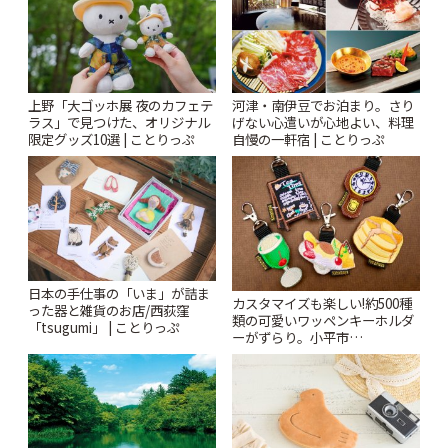
上野「大ゴッホ展 夜のカフェテ
河津・南伊豆でお泊まり。さり
ラス」で見つけた、オリジナル
げない心遣いが心地よい、料理
限定グッズ10選 | ことりっぷ
自慢の一軒宿 | ことりっぷ
日本の手仕事の「いま」が詰ま
カスタマイズも楽しい!約500種
った器と雑貨のお店/西荻窪
類の可愛いワッペンキーホルダ
「tsugumi」 | ことりっぷ
ーがずらり。小平市
「Kimamaya T&K」 | ことりっ
ぷ