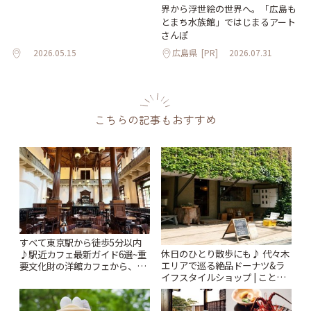
界から浮世絵の世界へ。「広島も
とまち水族館」ではじまるアート
さんぽ
2026.05.15
広島県
[PR]
2026.07.31
こちらの記事もおすすめ
すべて東京駅から徒歩5分以内
休日のひとり散歩にも♪ 代々木
♪駅近カフェ最新ガイド6選~重
エリアで巡る絶品ドーナツ&ラ
要文化財の洋館カフェから、改
イフスタイルショップ | ことり
札すぐのレトロ喫茶まで~ | こと
っぷ
りっぷ