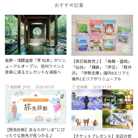
おすすめ記事
長野・浅間温泉「界 松本」がリニ
【改訂版発売♪】「角館・盛岡」
ューアルオープン。信州ワインと
「仙台」「鎌倉」「伊豆」「軽井
音楽に浸るエレガントな湯宿へ
沢」「伊勢志摩」国内6エリアと
海外1エリアがリニューアル
長野県
[PR]
2026.08.05
宮城県
2026.07.09
【旅先診断】あなたの“いま”にぴ
ったりな旅先が見つかる♪
【チケットプレゼント】水辺の世