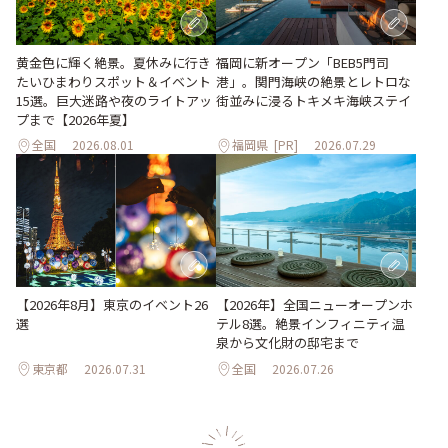
黄金色に輝く絶景。夏休みに行き
福岡に新オープン「BEB5門司
たいひまわりスポット＆イベント
港」。関門海峡の絶景とレトロな
15選。巨大迷路や夜のライトアッ
街並みに浸るトキメキ海峡ステイ
プまで【2026年夏】
全国
2026.08.01
福岡県
[PR]
2026.07.29
【2026年8月】東京のイベント26
【2026年】全国ニューオープンホ
選
テル8選。絶景インフィニティ温
泉から文化財の邸宅まで
東京都
2026.07.31
全国
2026.07.26