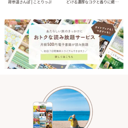
荷参道さんぽ | ことりっぷ
どける濃厚なコクと香りに癒や
されるティータイム~ | ことりっ
ぷ