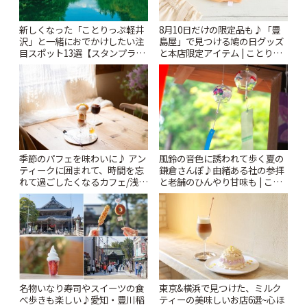
新しくなった「ことりっぷ軽井
8月10日だけの限定品も♪「豊
沢」と一緒におでかけしたい注
島屋」で見つける鳩の日グッズ
目スポット13選【スタンプラリ
と本店限定アイテム | ことりっ
ー開催中】 | ことりっぷ
ぷ
風鈴の音色に誘われて歩く夏の
季節のパフェを味わいに♪ アン
鎌倉さんぽ♪由緒ある社の参拝
ティークに囲まれて、時間を忘
と老舗のひんやり甘味も | こと
れて過ごしたくなるカフェ/浅草
りっぷ
「annorum cafe」 | ことりっぷ
名物いなり寿司やスイーツの食
東京&横浜で見つけた、ミルク
べ歩きも楽しい♪愛知・豊川稲
ティーの美味しいお店6選~心ほ