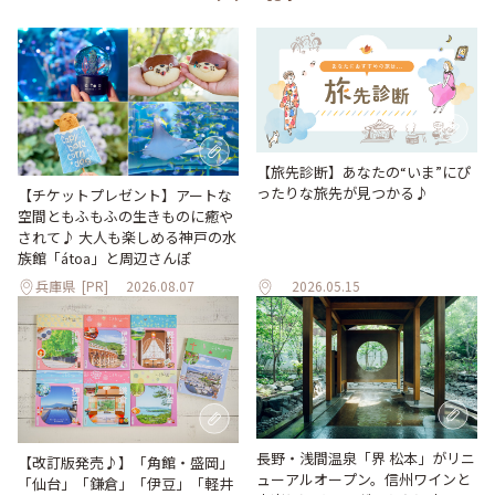
【旅先診断】あなたの“いま”にぴ
ったりな旅先が見つかる♪
【チケットプレゼント】アートな
空間ともふもふの生きものに癒や
されて♪ 大人も楽しめる神戸の水
族館「átoa」と周辺さんぽ
兵庫県
[PR]
2026.08.07
2026.05.15
長野・浅間温泉「界 松本」がリニ
【改訂版発売♪】「角館・盛岡」
ューアルオープン。信州ワインと
「仙台」「鎌倉」「伊豆」「軽井