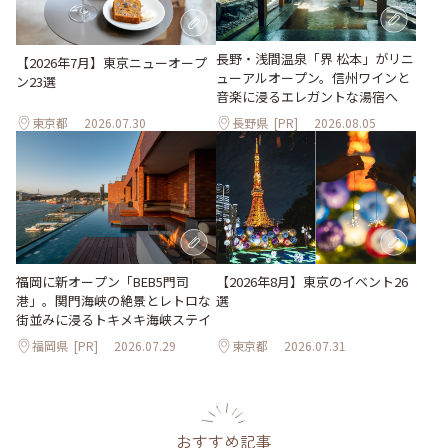
長野・浅間温泉「界 松本」がリニ
【2026年7月】東京ニューオープ
ューアルオープン。信州ワインと
ン23選
音楽に浸るエレガントな湯宿へ
東京都
2026.07.30
長野県
[PR]
2026.08.05
【2026年8月】東京のイベント26
福岡に新オープン「BEB5門司
選
港」。関門海峡の絶景とレトロな
街並みに浸るトキメキ海峡ステイ
福岡県
[PR]
2026.07.29
東京都
2026.07.31
おすすめ記事