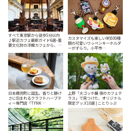
すべて東京駅から徒歩5分以内
カスタマイズも楽しい!約500種
♪駅近カフェ最新ガイド6選~重
類の可愛いワッペンキーホルダ
要文化財の洋館カフェから、改
ーがずらり。小平市
札すぐのレトロ喫茶まで~ | こと
「Kimamaya T&K」 | ことりっ
りっぷ
ぷ
日本橋兜町に誕生。香りと静け
上野「大ゴッホ展 夜のカフェテ
さに包まれるクラフトハーブテ
ラス」で見つけた、オリジナル
ィー専門店「TYNK
限定グッズ10選 | ことりっぷ
Kabutocho」 | ことりっぷ