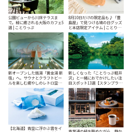
公園ビューから川床テラスま
8月10日だけの限定品も♪「豊
で。緑に癒される大阪のカフェ5
島屋」で見つける鳩の日グッズ
選 | ことりっぷ
と本店限定アイテム | ことりっ
ぷ
新オープンした銭湯「黄金湯 新
新しくなった「ことりっぷ軽井
宿」へ。サウナとクラフトビー
沢」と一緒におでかけしたい注
ルを楽しむ癒やしのレトロ空間
目スポット13選【スタンプラリ
| ことりっぷ
ー開催中】 | ことりっぷ
【北海道】青空に浮かぶ雲をイ
青葉通の緑を眺めながら、静か