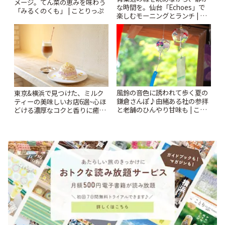
メージ。てん菜の恵みを味わう
な時間を。仙台「Echoes」で
「みるくのくも」 | ことりっぷ
楽しむモーニングとランチ | こ
とりっぷ
風鈴の音色に誘われて歩く夏の
東京&横浜で見つけた、ミルク
鎌倉さんぽ♪由緒ある社の参拝
ティーの美味しいお店6選~心ほ
と老舗のひんやり甘味も | こと
どける濃厚なコクと香りに癒や
りっぷ
されるティータイム~ | ことりっ
ぷ