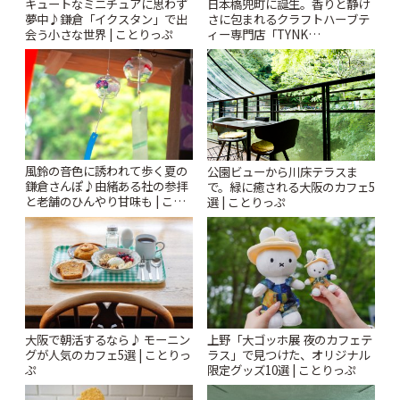
キュートなミニチュアに思わず
日本橋兜町に誕生。香りと静け
夢中♪鎌倉「イクスタン」で出
さに包まれるクラフトハーブテ
会う小さな世界 | ことりっぷ
ィー専門店「TYNK
Kabutocho」 | ことりっぷ
風鈴の音色に誘われて歩く夏の
公園ビューから川床テラスま
鎌倉さんぽ♪由緒ある社の参拝
で。緑に癒される大阪のカフェ5
と老舗のひんやり甘味も | こと
選 | ことりっぷ
りっぷ
大阪で朝活するなら♪ モーニン
上野「大ゴッホ展 夜のカフェテ
グが人気のカフェ5選 | ことりっ
ラス」で見つけた、オリジナル
ぷ
限定グッズ10選 | ことりっぷ