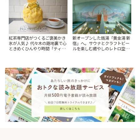
紅茶専門店がつくるご褒美かき
新オープンした銭湯「黄金湯 新
氷が人気♪ 代々木の路地裏で心
宿」へ。サウナとクラフトビー
ときめくひんやり時間「ティー
ルを楽しむ癒やしのレトロ空間
スイーツ ラボ コンテナート」 |
| ことりっぷ
ことりっぷ