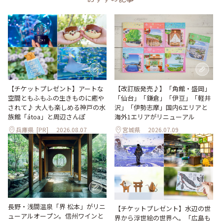
【改訂版発売♪】「角館・盛岡」
【チケットプレゼント】アートな
「仙台」「鎌倉」「伊豆」「軽井
空間ともふもふの生きものに癒や
沢」「伊勢志摩」国内6エリアと
されて♪ 大人も楽しめる神戸の水
海外1エリアがリニューアル
族館「átoa」と周辺さんぽ
兵庫県
[PR]
2026.08.07
宮城県
2026.07.09
長野・浅間温泉「界 松本」がリニ
【チケットプレゼント】水辺の世
ューアルオープン。信州ワインと
界から浮世絵の世界へ。「広島も