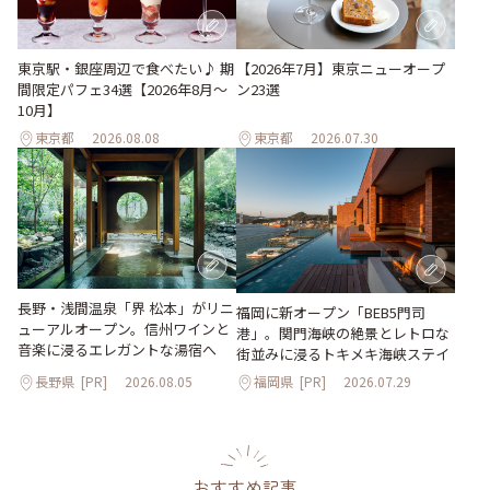
東京駅・銀座周辺で食べたい♪ 期
【2026年7月】東京ニューオープ
間限定パフェ34選【2026年8月～
ン23選
10月】
東京都
2026.08.08
東京都
2026.07.30
長野・浅間温泉「界 松本」がリニ
福岡に新オープン「BEB5門司
ューアルオープン。信州ワインと
港」。関門海峡の絶景とレトロな
音楽に浸るエレガントな湯宿へ
街並みに浸るトキメキ海峡ステイ
長野県
[PR]
2026.08.05
福岡県
[PR]
2026.07.29
おすすめ記事