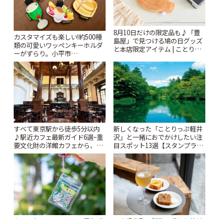
8月10日だけの限定品も♪「豊
カスタマイズも楽しい!約500種
島屋」で見つける鳩の日グッズ
類の可愛いワッペンキーホルダ
と本店限定アイテム | ことりっ
ーがずらり。小平市
ぷ
「Kimamaya T&K」 | ことりっ
ぷ
すべて東京駅から徒歩5分以内
新しくなった「ことりっぷ軽井
♪駅近カフェ最新ガイド6選~重
沢」と一緒におでかけしたい注
要文化財の洋館カフェから、改
目スポット13選【スタンプラリ
札すぐのレトロ喫茶まで~ | こと
ー開催中】 | ことりっぷ
りっぷ