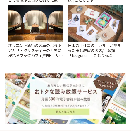
どける濃厚なコクと香りに癒や
選 | ことりっぷ
されるティータイム~ | ことりっ
ぷ
オリエント急行の客車のよう♪
日本の手仕事の「いま」が詰ま
アガサ・クリスティーの世界に
った器と雑貨のお店/西荻窪
浸れるブックカフェ/神田「サロ
「tsugumi」 | ことりっぷ
ンクリスティ」 | ことりっぷ