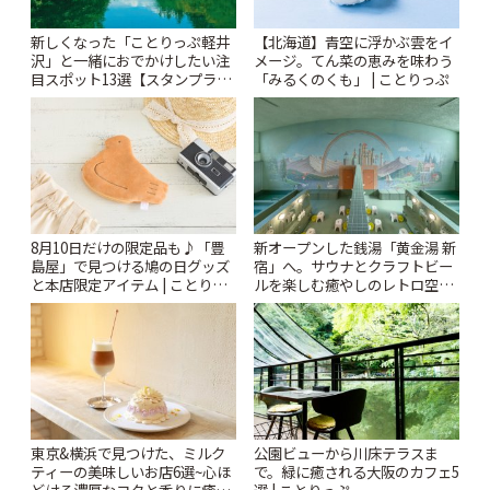
新しくなった「ことりっぷ軽井
【北海道】青空に浮かぶ雲をイ
沢」と一緒におでかけしたい注
メージ。てん菜の恵みを味わう
目スポット13選【スタンプラリ
「みるくのくも」 | ことりっぷ
ー開催中】 | ことりっぷ
8月10日だけの限定品も♪「豊
新オープンした銭湯「黄金湯 新
島屋」で見つける鳩の日グッズ
宿」へ。サウナとクラフトビー
と本店限定アイテム | ことりっ
ルを楽しむ癒やしのレトロ空間
ぷ
| ことりっぷ
東京&横浜で見つけた、ミルク
公園ビューから川床テラスま
ティーの美味しいお店6選~心ほ
で。緑に癒される大阪のカフェ5