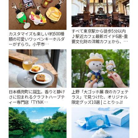
すべて東京駅から徒歩5分以内
カスタマイズも楽しい!約500種
♪駅近カフェ最新ガイド6選~重
類の可愛いワッペンキーホルダ
要文化財の洋館カフェから、改
ーがずらり。小平市
札すぐのレトロ喫茶まで~ | こと
「Kimamaya T&K」 | ことりっ
りっぷ
ぷ
日本橋兜町に誕生。香りと静け
上野「大ゴッホ展 夜のカフェテ
さに包まれるクラフトハーブテ
ラス」で見つけた、オリジナル
ィー専門店「TYNK
限定グッズ10選 | ことりっぷ
Kabutocho」 | ことりっぷ