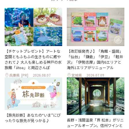
【改訂版発売♪】「角館・盛岡」
【チケットプレゼント】アートな
「仙台」「鎌倉」「伊豆」「軽井
空間ともふもふの生きものに癒や
沢」「伊勢志摩」国内6エリアと
されて♪ 大人も楽しめる神戸の水
海外1エリアがリニューアル
族館「átoa」と周辺さんぽ
兵庫県
[PR]
2026.08.07
宮城県
2026.07.09
【旅先診断】あなたの“いま”にぴ
長野・浅間温泉「界 松本」がリニ
ったりな旅先が見つかる♪
ューアルオープン。信州ワインと