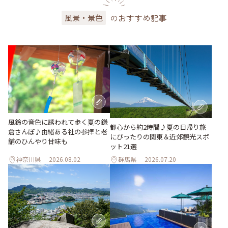
のおすすめ記事
風景・景色
風鈴の音色に誘われて歩く夏の鎌
都心から約2時間♪夏の日帰り旅
倉さんぽ♪由緒ある社の参拝と老
にぴったりの関東＆近郊観光スポ
舗のひんやり甘味も
ット21選
神奈川県
2026.08.02
群馬県
2026.07.20