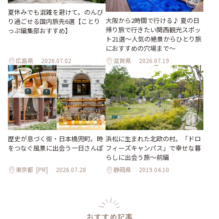
夏休みでも混雑を避けて。のんび
大阪から2時間で行ける♪ 夏の日
り過ごせる国内旅先6選【ことり
帰り旅で行きたい関西観光スポッ
っぷ編集部おすすめ】
ト21選～人気の絶景からひとり旅
におすすめの穴場まで～
広島県
2026.07.02
滋賀県
2026.07.19
歴史が息づく街・日本橋兜町。時
浜松に生まれた北欧の村。「ドロ
をつなぐ風景に出会う一日さんぽ
フィーズキャンパス」で幸せな暮
らしに出会う旅～前編
東京都
[PR]
2026.07.28
静岡県
2019.04.10
おすすめ記事