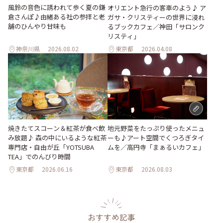
風鈴の音色に誘われて歩く夏の鎌
オリエント急行の客車のよう♪ ア
倉さんぽ♪由緒ある社の参拝と老
ガサ・クリスティーの世界に浸れ
舗のひんやり甘味も
るブックカフェ／神田「サロンク
リスティ」
神奈川県
2026.08.02
東京都
2026.04.08
地元野菜をたっぷり使ったメニュ
焼きたてスコーン＆紅茶が食べ飲
ーも♪アート空間でくつろぎタイ
み放題♪ 森の中にいるような紅茶
ムを／高円寺「まぁるいカフェ」
専門店・自由が丘「YOTSUBA
TEA」でのんびり時間
東京都
2026.06.16
東京都
2026.08.03
おすすめ記事