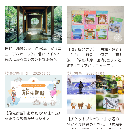
長野・浅間温泉「界 松本」がリニ
【改訂版発売♪】「角館・盛岡」
ューアルオープン。信州ワインと
「仙台」「鎌倉」「伊豆」「軽井
音楽に浸るエレガントな湯宿へ
沢」「伊勢志摩」国内6エリアと
海外1エリアがリニューアル
長野県
[PR]
2026.08.05
宮城県
2026.07.09
【旅先診断】あなたの“いま”にぴ
ったりな旅先が見つかる♪
【チケットプレゼント】水辺の世
界から浮世絵の世界へ。「広島も