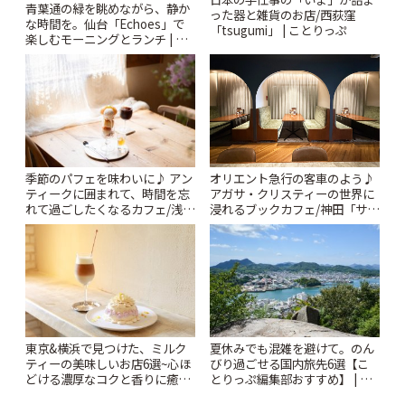
青葉通の緑を眺めながら、静か
った器と雑貨のお店/西荻窪
な時間を。仙台「Echoes」で
「tsugumi」 | ことりっぷ
楽しむモーニングとランチ | こ
とりっぷ
季節のパフェを味わいに♪ アン
オリエント急行の客車のよう♪
ティークに囲まれて、時間を忘
アガサ・クリスティーの世界に
れて過ごしたくなるカフェ/浅草
浸れるブックカフェ/神田「サロ
「annorum cafe」 | ことりっぷ
ンクリスティ」 | ことりっぷ
東京&横浜で見つけた、ミルク
夏休みでも混雑を避けて。のん
ティーの美味しいお店6選~心ほ
びり過ごせる国内旅先6選【こ
どける濃厚なコクと香りに癒や
とりっぷ編集部おすすめ】 | こ
されるティータイム~ | ことりっ
とりっぷ