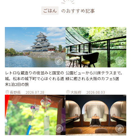
のおすすめ記事
ごはん
レトロな蔵造りの街並みと国宝の
公園ビューから川床テラスまで。
城。松本の城下町で心ほぐれる週
緑に癒される大阪のカフェ5選
末1泊2日の旅
長野県
2026.07.28
大阪府
2026.08.03