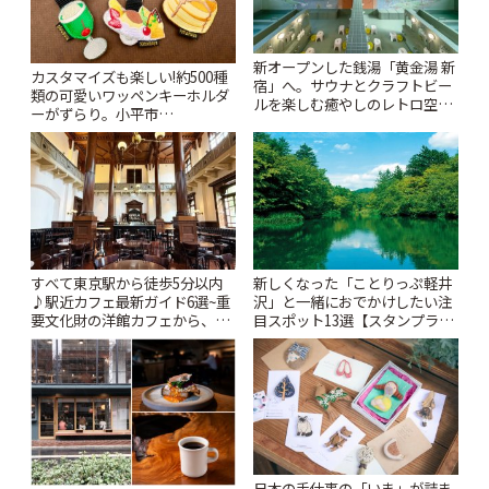
新オープンした銭湯「黄金湯 新
カスタマイズも楽しい!約500種
宿」へ。サウナとクラフトビー
類の可愛いワッペンキーホルダ
ルを楽しむ癒やしのレトロ空間
ーがずらり。小平市
| ことりっぷ
「Kimamaya T&K」 | ことりっ
ぷ
すべて東京駅から徒歩5分以内
新しくなった「ことりっぷ軽井
♪駅近カフェ最新ガイド6選~重
沢」と一緒におでかけしたい注
要文化財の洋館カフェから、改
目スポット13選【スタンプラリ
札すぐのレトロ喫茶まで~ | こと
ー開催中】 | ことりっぷ
りっぷ
日本の手仕事の「いま」が詰ま