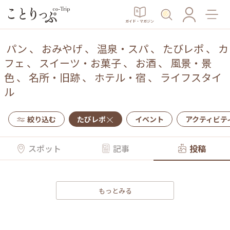
ガイド・マガジン
パン
、
おみやげ
、
温泉・スパ
、
たびレポ
、
カ
フェ
、
スイーツ・お菓子
、
お酒
、
風景・景
色
、
名所・旧跡
、
ホテル・宿
、
ライフスタイ
ル
絞り込む
たびレポ
イベント
アクティビテ
スポット
記事
投稿
もっとみる