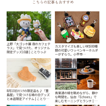
こちらの記事もおすすめ
上野「大ゴッホ展 夜のカフェテ
カスタマイズも楽しい!約500種
ラス」で見つけた、オリジナル
類の可愛いワッペンキーホルダ
限定グッズ10選 | ことりっぷ
ーがずらり。小平市
「Kimamaya T&K」 | ことりっ
ぷ
8月10日だけの限定品も♪「豊
青葉通の緑を眺めながら、静か
島屋」で見つける鳩の日グッズ
な時間を。仙台「Echoes」で
と本店限定アイテム | ことりっ
楽しむモーニングとランチ | こ
ぷ
とりっぷ