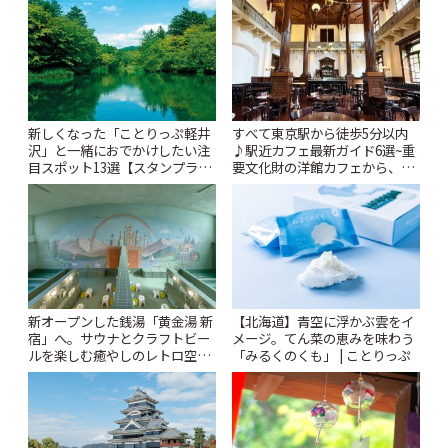
新しくなった「ことりっぷ軽井
すべて東京駅から徒歩5分以内
沢」と一緒におでかけしたい注
♪駅近カフェ最新ガイド6選~重
目スポット13選【スタンプラリ
要文化財の洋館カフェから、改
ー開催中】 | ことりっぷ
札すぐのレトロ喫茶まで~ | こと
りっぷ
新オープンした銭湯「黄金湯 新
【北海道】青空に浮かぶ雲をイ
宿」へ。サウナとクラフトビー
メージ。てん菜の恵みを味わう
ルを楽しむ癒やしのレトロ空間
「みるくのくも」 | ことりっぷ
| ことりっぷ