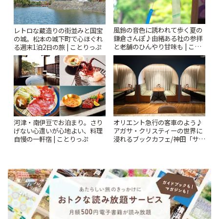
風鈴の音色に誘われて歩く夏の
レトロな蔵造りの街並みと国宝
鎌倉さんぽ♪由緒ある社の参拝
の城。松本の城下町で心ほぐれ
と老舗のひんやり甘味も | こと
る週末1泊2日の旅 | ことりっぷ
りっぷ
河津・南伊豆でお泊まり。さり
オリエント急行の客車のよう♪
げない心遣いが心地よい、料理
アガサ・クリスティーの世界に
自慢の一軒宿 | ことりっぷ
浸れるブックカフェ/神田「サロ
ンクリスティ」 | ことりっぷ