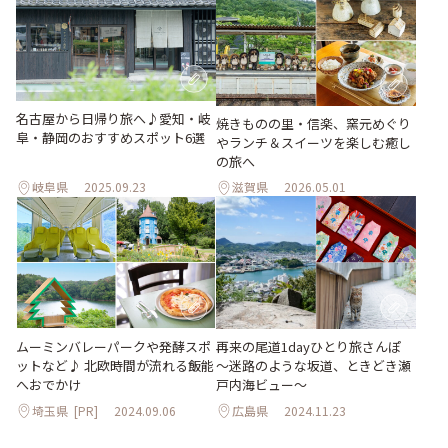
名古屋から日帰り旅へ♪愛知・岐
焼きものの里・信楽、窯元めぐり
阜・静岡のおすすめスポット6選
やランチ＆スイーツを楽しむ癒し
の旅へ
岐阜県
2025.09.23
滋賀県
2026.05.01
ムーミンバレーパークや発酵スポ
再来の尾道1dayひとり旅さんぽ
ットなど♪ 北欧時間が流れる飯能
～迷路のような坂道、ときどき瀬
へおでかけ
戸内海ビュー～
埼玉県
[PR]
2024.09.06
広島県
2024.11.23