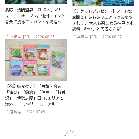
長野・浅間温泉「界 松本」がリニ
【チケットプレゼント】アートな
ューアルオープン。信州ワインと
空間ともふもふの生きものに癒や
音楽に浸るエレガントな湯宿へ
されて♪ 大人も楽しめる神戸の水
族館「átoa」と周辺さんぽ
長野県
[PR]
2026.08.05
兵庫県
[PR]
2026.08.07
【改訂版発売♪】「角館・盛岡」
「仙台」「鎌倉」「伊豆」「軽井
沢」「伊勢志摩」国内6エリアと
海外1エリアがリニューアル
宮城県
2026.07.09