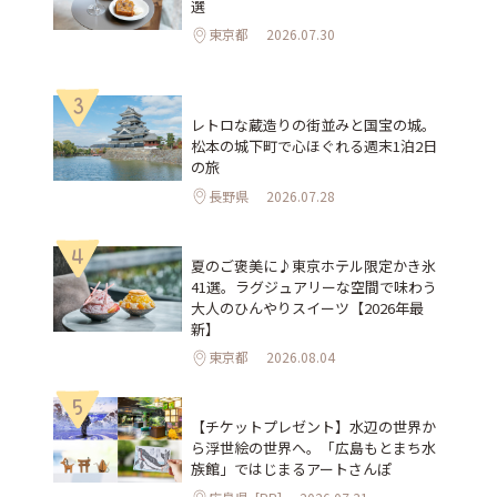
選
東京都
2026.07.30
3
レトロな蔵造りの街並みと国宝の城。
松本の城下町で心ほぐれる週末1泊2日
の旅
長野県
2026.07.28
4
夏のご褒美に♪東京ホテル限定かき氷
41選。ラグジュアリーな空間で味わう
大人のひんやりスイーツ【2026年最
新】
東京都
2026.08.04
5
【チケットプレゼント】水辺の世界か
ら浮世絵の世界へ。「広島もとまち水
族館」ではじまるアートさんぽ