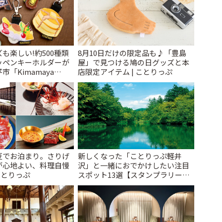
も楽しい!約500種類
8月10日だけの限定品も♪「豊島
ッペンキーホルダーが
屋」で見つける鳩の日グッズと本
「Kimamaya
店限定アイテム | ことりっぷ
ことりっぷ
豆でお泊まり。さりげ
新しくなった「ことりっぷ軽井
が心地よい、料理自慢
沢」と一緒におでかけしたい注目
ことりっぷ
スポット13選【スタンプラリー開
催中】 | ことりっぷ