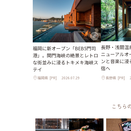
長野・浅間温
福岡に新オープン「BEB5門司
ニューアルオ
港」。関門海峡の絶景とレトロ
ンと音楽に浸
な街並みに浸るトキメキ海峡ス
宿へ
テイ
福岡県
[PR]
2026.07.29
長野県
[PR]
こちら