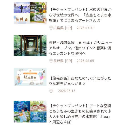
【チケットプレゼント】水辺の世界か
ら浮世絵の世界へ。「広島もとまち水
族館」ではじまるアートさんぽ
広島県
[PR]
2026.07.31
長野・浅間温泉「界 松本」がリニュー
アルオープン。信州ワインと音楽に浸
るエレガントな湯宿へ
長野県
[PR]
2026.08.05
【旅先診断】あなたの“いま”にぴった
りな旅先が見つかる♪
2026.05.15
【チケットプレゼント】アートな空間
ともふもふの生きものに癒やされて♪
大人も楽しめる神戸の水族館「átoa」
と周辺さんぽ