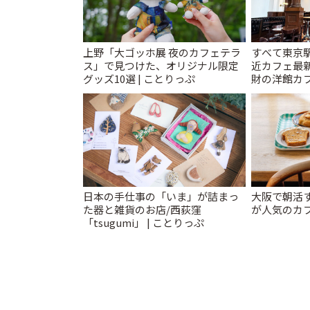
上野「大ゴッホ展 夜のカフェテラ
すべて東京
ス」で見つけた、オリジナル限定
近カフェ最新
グッズ10選 | ことりっぷ
財の洋館カ
レトロ喫茶ま
日本の手仕事の「いま」が詰まっ
大阪で朝活
た器と雑貨のお店/西荻窪
が人気のカフ
「tsugumi」 | ことりっぷ