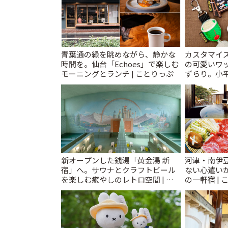
青葉通の緑を眺めながら、静かな
カスタマイズ
時間を。仙台「Echoes」で楽しむ
の可愛いワ
モーニングとランチ | ことりっぷ
ずらり。小平市
T&K」 | 
新オープンした銭湯「黄金湯 新
河津・南伊
宿」へ。サウナとクラフトビール
ない心遣い
を楽しむ癒やしのレトロ空間 | こ
の一軒宿 | 
とりっぷ