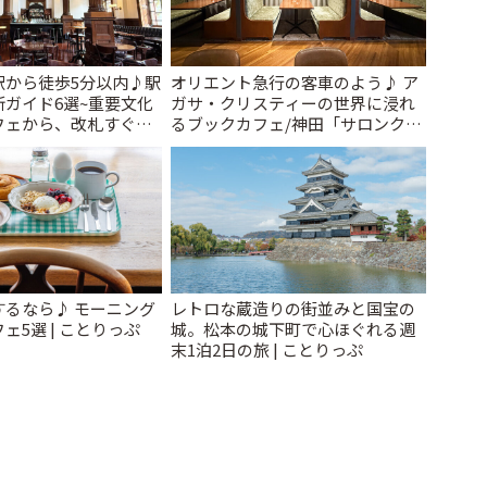
駅から徒歩5分以内♪駅
オリエント急行の客車のよう♪ ア
ガイド6選~重要文化
ガサ・クリスティーの世界に浸れ
フェから、改札すぐの
るブックカフェ/神田「サロンクリ
で~ | ことりっぷ
スティ」 | ことりっぷ
するなら♪ モーニング
レトロな蔵造りの街並みと国宝の
ェ5選 | ことりっぷ
城。松本の城下町で心ほぐれる週
末1泊2日の旅 | ことりっぷ