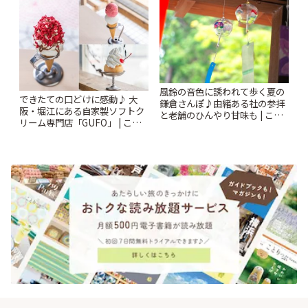
風鈴の音色に誘われて歩く夏の
できたての口どけに感動♪ 大
鎌倉さんぽ♪由緒ある社の参拝
阪・堀江にある自家製ソフトク
と老舗のひんやり甘味も | こと
リーム専門店「GUFO」 | こと
りっぷ
りっぷ