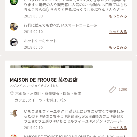
ります✨ 地元の人や観光客に人気のｽﾏｰﾄ珈琲☕️ お目当てはもち
ろんこちら😊✋ きらりと光るぷっくりしたぷりんさん🍮💕 固
めで卵を感じる昔ながらのお味です😊ｶﾗﾒﾙｿｰｽはとても優しく
2019.03.09
もっとみる
苦味がなくて美味しかった～(*´∀｀*)🎶 ｶﾞﾗｽのお皿もお店の
昭和ﾚﾄﾛな雰囲気にぴったり合っていました💓たまごｻﾝﾄﾞもﾎｯﾄ
行列に並んでも食べたいスマートコーヒー☕️
ｹｰｷも美味しくて京都に来たらおすすめな喫茶店です🍴 #スマ
2019.02.10
もっとみる
ート珈琲 #ぷりん #プリン #昔ながら #光る #レトロ #昭和レト
ロ #喫茶店 #お目当て #自家製 #京都 #ぷりんシリーズ
ホットケーキセット
2018.06.06
もっとみる
MAISON DE FROUGE 苺のお店
メゾンドフルージュイチゴノオミセ
1200
京都駅・河原町・京都御所・四条・壬生
カフェ, スイーツ・お菓子, パン
いちごミルフィーユ🍓💕 可愛い上にいちごが甘くて美味しか
った😋🍴 #冬のごちそう #京都 #kyoto #四条カフェ #京都カ
フェ #カフェ巡り #いちごミルフィーユ #メゾンドフルージュ
#苺 #strawberry #ストロベリー #いちご大好き#お茶にしよう
2019.02.10
もっとみる
MAISON DE FROUGE ICHIGO NO OMISE〜🍓 イチゴのショート