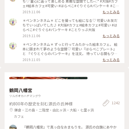
ち♡ 童心に返って楽しめる 素敵な空間でした⑅︎◡̈︎* #大阪#カフ
ェ#絵本カフェ#可愛い #はらぺこ#ぐりぐら#パンケーキ #こと
りっぷ大阪
2019.11.06
もっとみる
＊ペンネンネネム＊ どこを撮っても絵になる♡ 可愛いお友だ
ちでいっぱいでした♪ #大阪#カフェ#絵本カフェ#可愛い #は
らぺこ#ぐりぐら#パンケーキ #ことりっぷ大阪
2019.11.06
もっとみる
＊ペンネンネネム＊ ずっと行ってみたかった絵本カフェ。 絵
本に囲まれて夢のような空間♡ 可愛い『はらぺこプレート』
と 『ぐりとぐらのパンケーキ』を注文。 待っている間もワク
ワクが止まりません♪ どうしたら上手に撮れるかな〜 そんな
2019.11.05
もっとみる
時間も楽しい♡︎ʾʾ 癒しのひと時でした(*´˘`*) #大阪#カフェ#絵
本カフェ#可愛い #はらぺこ#ぐりぐら#パンケーキ #ことりっ
ぷ大阪
鶴岡八幡宮
ツルガオカハチマングウ
1242
約800年の歴史を刻む源氏の氏神様
鎌倉・江の島・二階堂・由比ヶ浜・大船・七里ヶ浜
カフェ
『鶴岡八幡宮』で真っ白なおまもりを。 源氏の白旗にあやか