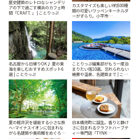
歴史建築のレトロなシャンデリ
カスタマイズも楽しい!約500種
アの下で過ごす横浜のカフェ時
類の可愛いワッペンキーホルダ
間「CRAFT. 」 | ことりっぷ
ーがずらり。小平市
「Kimamaya T&K」 | ことりっ
ぷ
名古屋から日帰りOK♪ 夏の東
ことりっぷ編集部がもう一度泊
海を楽しむおすすめスポット6
まりたい宿10選。忘れられない
選 | ことりっぷ
絶景や温泉、名建築まで | こと
りっぷ
夏の軽井沢を堪能する小さな旅
日本橋兜町に誕生。香りと静け
へ~マイナスイオンに包まれな
さに包まれるクラフトハーブテ
がら名建築や美術館をめぐろう
ィー専門店「TYNK
~ | ことりっぷ
Kabutocho」 | ことりっぷ