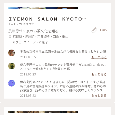
緒に過ごしました💕
ーチーズケーキ🫐 アールグレイティー🫖を 昔から変わらずゆ
ったりと 優雅に過ごせる お茶じかんでした😊🫖 ✤ーーーーー
ーーーーーーーーーーーーーーー✤ #北浜レトロ#英国風カフ
ェ#アフタヌーンティー #人気店#紅茶専門店#国の登録有形文
ＩＹＥＭＯＮ ＳＡＬＯＮ ＫＹＯＴＯ
化財 #北浜カフェ#大阪カフェ#はじめての投稿 #はじめての投
稿#大阪のおいしいもん #ことりっぷ大阪
伊右衛門サロン京都
イエモンサロンキョウト
1305
長年息づく京のお茶文化を知る
京都駅・河原町・京都御所・四条・壬生
カフェ, スイーツ・お菓子
実家の京都で日本庭園を眺めながら優雅なお茶🍵 #わたしの街
2018.09.15
もっとみる
伊右衛門サロンで季節のランチ♪賀茂茄子がいい感じ。😋 #こ
とりっぷ京都#わたしの街#夏の京都
2018.06.23
もっとみる
伊右衛門salonでいただきました【春の朝ごはん】です🌿 焼き
筍と鳥の塩麹焼きがメイン、おぼろ豆腐の抹茶味噌、さわらの
西京焼き、蕗のそぼろ煮などなど、朝から美味しくバランス良
くいただきました( ´͈ ᵕ `͈ ) 最初にいただいた抹茶入り玄米茶も
2018.05.23
もっとみる
本当に美味しくて、つい長居してしまうsalonです♪ #伊右衛
門salon #IYEMONSALON #KYOTO #京都 #季節限定 #春の朝ご
はん #朝ごはん #morning #和食 #塩麹焼き #西京焼き #抹茶 #
筍 #さわら #玄米茶 #京料理 #京野菜 #japan #japanesefood
#breakfast