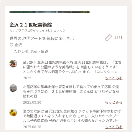
金沢２１世紀美術館
カナザワニジュウイッセイキビジュツカン
1581
世界の現代アートを気軽に楽しもう
金沢
たびレポ, 名所・旧跡
金沢旅✨ 金沢21世紀美術館へ👣 金沢21世紀美術館は、 『まち
に開かれた公園のような美術館』を 目指しているそうです✨
とにかく全てがお洒落でクール🆒°˖✧ まず、『コレクション展
2 文字の可能性』を鑑賞。 現代アート作品における「文字」
2025.11.11
もっとみる
の表現に 焦点を当てて、文字が持つ可能性を 絵画、版画、
書、陶芸、映像など 様々な形式の作品を通して探求していま
北陸応援の旅🏯金澤🍊青空☀️旅して食べて泊まって応援 公園
す。 文字に関して多角的な視点から見た作品の数々、 こうい
も🍁色づき始め ２１世紀美術館 赤とんぼ 🍃さわやかな秋
う見方もあるんだ！と とても興味深かったです✨ また、
晴れの風
『SIDE CORE Living road, Living space / 生きている道、生き
2025.09.30
もっとみる
るための場所』も鑑賞。 これは、アートチームSIDE COREの
展覧会で、 「道」や「移動」をテーマに、 ストリートカルチ
夏の北陸旅👒 金沢21世紀美術館🎨‎ チケット事前予約のおかげ
ャーの視点から 「異なる場所をつなぐ表現」、 「生きるため
で時間通りすんなり入れました😊 しかし、入りたかったプー
の場所」を 美術館の中に創出することを目指しているそう✨
ルは予約締切😱 予約が必要なことすら知らなかったのでガッ
様々な角度から道や移動を見ている作品、 一体感もあってと
カリ💧 そうですよね、人気の美術館ですものね… そして雨の
2025.08.28
もっとみる
っても面白かったです！ 一日中いても楽しめる とっても素敵
ため、屋外でプールを上から覗くのも中止になっていました💧