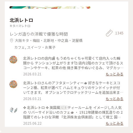
たので京都にきたらまた立ち寄りたいお店の1つになりました
♡ #京都#おすすめ#スイーツ#アイス#秋の味覚ゴーラー隊#き
なこ
北浜レトロ
キタハマレトロ
1345
レンガ造りの洋館で優雅な時間
大阪キタ・梅田・北新地・中之島・淀屋橋
カフェ, スイーツ・お菓子
北浜レトロの店内🏬 もうめちゃくちゃ可愛くて店内入った瞬
間から テンションが上がります🥰 店内2階のカフェで頂けるス
コーンやケーキ、紅茶の他 焼き菓子やぬいぐるみ、マグカッ
プやプレゼント用の 詰め合わせなど購入することが出来ます✨
2026.03.21
もっとみる
店内はシックなアンティーク家具にミントグリーンが 映えて
素敵な空間です〜！
北浜レトロさんのアフタヌーンティー🫖 好きなケーキとスコ
ーン２種、紅茶が選べて ハムとキュウリのサンドイッチが付
いてきます。 オプションでクロテッドクリームを追加出来ます
✨ スコーンは季節限定のさくらとくるみをチョイス。 ケーキ
2026.03.21
もっとみる
はストロベリースペシャルショートケーキです🍓 ウェッジウ
ッドのお皿に乗せられてボリュームが凄いです😳 ケーキも1ピ
✤ 北浜レトロ ✤ 英国風🇬🇧ティールームを イメージした人気
ースがかなり大きく、しっかり甘め。 スコーンは温かく香り
の リバーサイド沿いのカフェ🫖 ・ 1912年建築の煉瓦造りの 2
もよくサクサクで美味しいです！ サンドイッチも黒胡椒が効
階建てのレトロな洋館 『北浜株友会倶楽部』として竣工 国の
いていて甘いとしょっぱいで 最高です〜！ めちゃくちゃボリ
登録有形文化財に指定 ・ 最近は行列のあまりスルーすること
2025.06.22
もっとみる
ュームがありますが紅茶も差し湯が 用意されていて最後まで
が 多くてこの日は平日の雨の日☔ 15時頃にも関わらず空いて
紅茶を楽しめます。 一階の売店で一目惚れしたレトロベアと一
いて ラッキー✌️でした！ そして2階でイートイン🥰 ブルーベリ