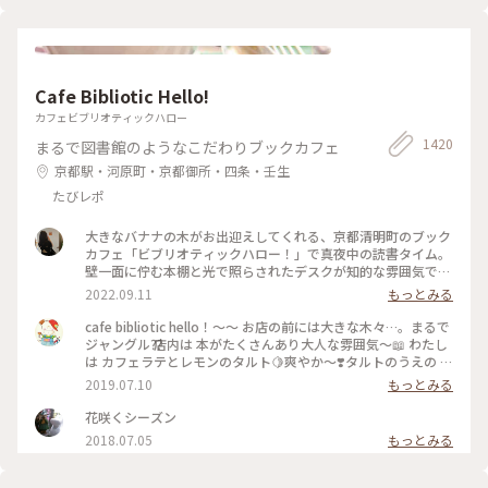
な美術館でした💕 ✳︎ 『コレクション展2 文字の可能性』
この時の展覧会はテーマが重く、見るのが辛くて途中でギブア
2025年9月27日(土) - 2026年1月18日(日） ✳︎ 『SIDE CORE
ップしてしまいました… 館内をぐるっと回っていると雨が止
Living road, Living space / 生きている道、生きるための場
み、上から覗くプールが見られるようになり急いで見学！ も
所』 2025年10月18日(土) - 2026年3月15日(日) #金沢21世紀
のの数分でまた雨が降り始めて見学中止になり、少しの間でし
美術館 #コレクション展2文字の可能性
たが見られて良かったです😊 館内外にアート作品に溢れ、か
#SIDECORELivingroadLivingspace/生きている道生きるため
Cafe Bibliotic Hello!
わいいラビットチェアや、憧れのアルネ・ヤコブセンデザイン
の場所 #ことりっぷと一緒 #金沢 #金沢旅
のアントチェアやスワンチェアに座れたのも満足✨ 女子トイレ
カフェビブリオティックハロー
の中にもアートがありました🎨 #夏の北陸旅 #北陸旅 #金沢21
1420
まるで図書館のようなこだわりブックカフェ
世紀美術館 #美術館 #金沢 #石川 #アートな景色
京都駅・河原町・京都御所・四条・壬生
たびレポ
大きなバナナの木がお出迎えしてくれる、京都清明町のブック
カフェ「ビブリオティックハロー！」で真夜中の読書タイム。
壁一面に佇む本棚と光で照らされたデスクが知的な雰囲気で、
これぞ大人カフェでした。2階に貫けている本棚を見に行く
2022.09.11
もっとみる
と、ちょっとスケスケの渡り廊下でスリリング。スイーツもド
リンクも美味しくて、夜遅くまでやっているのも嬉しくて。。
cafe bibliotic hello！〜〜 お店の前には大きな木々…。まるで
これは出張の度に立ち寄りそうです。築150年以上の町屋をリ
ジャングル⁇ 店内は 本がたくさんあり大人な雰囲気〜📖 わたし
ノベしたというところも見応えあり。観光というよりも、ロー
は カフェラテとレモンのタルト🍋爽やか〜❣️タルトのうえの レ
カルに寄り添っているようで温かい空気も感じました。 #私の
モンのドライフルーツがめちゃくちゃ美味しい❣️ カフェの横で
2019.07.10
もっとみる
ことりっぷ2022 #Myことりっぷ #京都カフェ #ブックカフ
は パンも販売してます。こちらも魅力的でしたが またの機会
ェ #読書 #ガトーショコラ #コーヒー
に〜 #京都#カフェ#レモンタルト
花咲くシーズン
2018.07.05
もっとみる