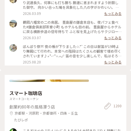
り武運長久、何事にも打ち勝ち 勝運に恵まれますよう祈願し
た御守。 向かい合った鳩を具象化した八の字がかわいい。 鳩
が道案内をする“八幡神の使い”とされる神聖な鳥であり、 対
2026.03.09
もっとみる
の鳩が末広がりで縁起が良いことも理由だそうです。 #はじめ
ての鎌倉#鎌倉#鶴岡八幡宮#国指定重要文化財#狛犬#旅の記念
鶴岡八幡宮の二の鳥居。 豊島屋の鎌倉本店も、夜パフェ食べ
た#鎌倉俱楽部茶寮小町 もホテルも目の前。 豊島屋からホテル
に戻る横断歩道の信号待ちで ふと桜を見上げたらサクジロー
がいたのでiPhoneで。 #はじめての鎌倉#Ayu桜#サクジロー#
2026.03.07
もっとみる
鎌倉#鶴岡八幡宮#二の鳥居#狛犬
ぼんぼり祭⛩ 夜の帳が下りました✩.*˚ この日は献笛が19時よ
り舞殿にて行われ、本宮への階段はたくさんの観客で埋め尽く
されています♪⋆*॰･*⟡.⋆🪈 笛の音を少し楽しんで、私はそろそ
ろ帰らなければと、またぼんぼりを眺めながら参道を歩きます
2025.08.20
もっとみる
まだこの時間からもたくさんの人が次々と向かっていて、長年
たくさんの人に愛されているお祭りなんだなぁと感じました✨️
来年もどんなぼんぼりがあるか気になっちゃうだろうな〰️
*˙︶˙*)ﾉ"ﾏﾀﾈｰ♡ #ゆるり夏時間 #神奈川 #鎌倉 #鶴岡八幡宮 #
ぼんぼり祭 #毎年立秋の前日から9日まで#ぼんぼり#献笛#渡瀬
政造#庵野秀明と安野百葉子夫妻の作品は並んで展示#山崎杉夫
スマート珈琲店
スマートコーヒーテン
1200
創業約80年の風格漂う店
京都駅・河原町・京都御所・四条・壬生
たびレポ
ころすけ🌱のぷりんｼﾘｰｽﾞ🍮🎵その24 大好きなぷりん特集にな