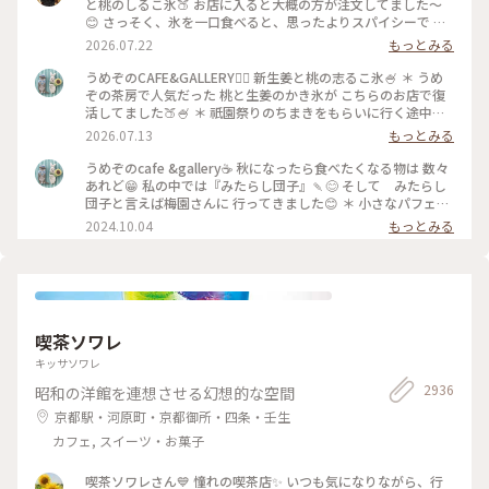
と桃のしるこ氷🍑 お店に入ると大概の方が注文してました〜
😊 さっそく、氷を一口食べると、思ったよりスパイシーで 生
姜の風味が口いっぱい広がります🥰 氷で生姜…はじめて…！
2026.07.22
もっとみる
桃も程よい量で、食べ進めると下には、こし餡！ だから、し
るこなんですね〜🤔 頼んだ時は、何でだろうと思ったけど、な
うめぞのCAFE&GALLERY🏳️‍🌈 新生姜と桃の志るこ氷🍧 ＊ うめ
るほど〜です😘 この後も、山鉾巡りなので、あっという間に
ぞの茶房で人気だった 桃と生姜のかき氷が こちらのお店で復
汗💦になるけど、 真夏に食べるかき氷🍧、魅力的ですよね✨✨
活してました🍑🍧 ＊ 祇園祭りのちまきをもらいに行く途中に
#かき氷 #桃のかき氷
寄ろうかなどうしようかな？と 考えながら前を通ったら桃氷
2026.07.13
もっとみる
の看板でていたので スルーできませんでした😆 ＊ ぴりりとく
る新生姜のシロップが すごいアクセントになって🫚 合間合間
うめぞのcafe &gallery☕️ 秋になったら食べたくなる物は 数々
にみずみずしい桃のスライスを いただきます🍑 ちょっと見え
あれど😁 私の中では『みたらし団子』🍡😊 そして みたらし
づらいですが 中にはもっちり白玉と そしてこし餡が入ってい
団子と言えば梅園さんに 行ってきました😊 ＊ 小さなパフェと
るので 最後には、しるこ氷としていただきました😊 ＊ 人気か
みたらし団子のセット🩷 この小さなパフェのセットが復活し
2024.10.04
もっとみる
き氷だけに🍧 私が最後の一杯だったようで 注文したあとにす
て 小躍りです😁 パフェにはわらび餅と小さな抹茶アイスとク
ぐに看板が引き上げられました💦 後からくる人くる人残念が
ッキーの シンプルなパフェで みたらし団子な合間に食べると
っておられたので （先注文のレジ横の席でした） 暑い中を目
相乗効果でとっても美味しいです😊 もちもちで焦げ目が香ば
当てに来て🍑なかった時の衝撃を 考えたら、食べられて本当
しい 蜜がたっぷりのみたらし団子はやっぱり 美味しかったで
に幸せでした😊 ＊ ギャラリーでは風鈴展が🎐 陶器のブルーの
す🩷 ＊ 投稿の度に言っているような気もしますが 同じ梅園さ
かわいい風鈴たちでした😊 #京都カフェ #かき氷 #桃活 #う
んでも三条店は行列出来てますが こちらはいつもすんなり入
喫茶ソワレ
めぞの #梅園
れます😊 店内の配置を変えられたようで✨ 奥の中庭前の席が2
人席になり 通い始めて幾数年 初めて窓際に座る事ができま
キッサソワレ
した😊 中庭がいい感じです😊🌳 ＊ うめぞのcafe＆galleryは
2936
昭和の洋館を連想させる幻想的な空間
ちょっと甘い物が食べたいなぁーと 思う時に足が向いてしま
うお店です😊 #京都カフェ #パフェ活2024 #みたらし団子 #秋
京都駅・河原町・京都御所・四条・壬生
の彩り #クラシカルな街 #私の好きな京都
カフェ, スイーツ・お菓子
喫茶ソワレさん💙 憧れの喫茶店✨ いつも気になりながら、行