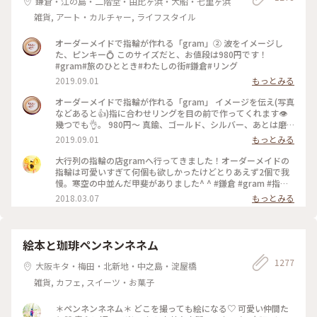
鎌倉・江の島・二階堂・由比ヶ浜・大船・七里ヶ浜
雑貨, アート・カルチャー, ライフスタイル
オーダーメイドで指輪が作れる「gram」② 波をイメージし
た、ピンキー💍 このサイズだと、お値段は980円です！
#gram#旅のひととき#わたしの街#鎌倉#リング
2019.09.01
もっとみる
オーダーメイドで指輪が作れる「gram」 イメージを伝え(写真
などあると👍)指に合わせリングを目の前で作ってくれます👁
幾つでも👌。 980円〜 真鍮、ゴールド、シルバー、あとは磨
きをかけるかマットな感じにするか💍😊✨✨ 今回は、左からピ
2019.09.01
もっとみる
ンキー、中指、親指と作りました😅 いつもは行列がすごいの
に、この日、整理券なし、30分並び入れました😱😱‼️(平日の
大行列の指輪の店gramへ行ってきました！オーダーメイドの
夕方) 皆さん、カップルもいだけど、グループで来られ旅の思
指輪は可愛いすぎて何個も欲しかったけどとりあえず2個で我
い出に作られたりしている方が多かったです😊 まさか、入れ
慢。寒空の中並んだ甲斐がありました^ ^ #鎌倉 #gram #指輪
ると思わなかったので、待ち時間に情報収集し勢いで作ったリ
#オーダーメイド
2018.03.07
もっとみる
ング。それでも、なんだか愛着がわきますね… 次は、重ね付け
られるのを作ろうかなぁ… #gram#旅のひととき#わたしの街#
鎌倉#リング
絵本と珈琲ペンネンネネム
1277
大阪キタ・梅田・北新地・中之島・淀屋橋
雑貨, カフェ, スイーツ・お菓子
＊ペンネンネネム＊ どこを撮っても絵になる♡ 可愛い仲間た