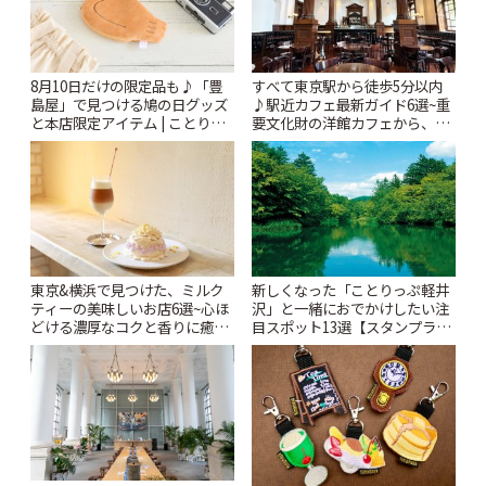
8月10日だけの限定品も♪「豊
すべて東京駅から徒歩5分以内
島屋」で見つける鳩の日グッズ
♪駅近カフェ最新ガイド6選~重
と本店限定アイテム | ことりっ
要文化財の洋館カフェから、改
ぷ
札すぐのレトロ喫茶まで~ | こと
りっぷ
東京&横浜で見つけた、ミルク
新しくなった「ことりっぷ軽井
ティーの美味しいお店6選~心ほ
沢」と一緒におでかけしたい注
どける濃厚なコクと香りに癒や
目スポット13選【スタンプラリ
されるティータイム~ | ことりっ
ー開催中】 | ことりっぷ
ぷ