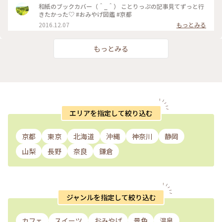
り。 お寺にいるような落ち着いた気持ちになります😌 * 今日
和紙のブックカバー（＾_＾） ことりっぷの記事見てずっと行
で4月も最終日。 過ぎ行く春を名残惜しみ 桜のお香をたきまし
きたかった♡ #おみやげ図鑑 #京都
た･:*:･(*´ｴ｀*)･:*:･ 🌸桜だけど 白檀の香りです😆 🐱にゃんこ
2016.12.07
もっとみる
のお香立てを見せたかったの〜😜 * 我慢がまんの連休ですが
お家時間も楽しく豊かに過ごしましょ💕 ～
🎼.•*¨*•.¸¸♬🎶•*¨*•.¸¸♬•*¨*•.¸¸♪😀❤🌷🐇🦋 先月 仙台三
もっとみる
越の京都展で買いました。 懐紙を利用した お箸袋の折り方な
ども教えていただきました〜😍 Webショップでも買えます
よ〜✨ エリアは妄想ことりっぷで*⋆✈京都にお邪魔しま〜す😊
⤵︎ ︎下のスポットから ことりっぷさんの記事がご覧になれます
よ😊 * #花を愉しむ #ことりっぷ京都 #京都 #和紙 #彩り文様香
#包み香 #和詩倶楽部 #わしくらぶ #お土産 #おみやげ #おみや
げ図鑑 #お香 #白檀 #和紙 #こもりっぷ仙台 #カメラ #カメラ初
心者🔰 #fumitubu
エリアを指定して絞り込む
京都
東京
北海道
沖縄
神奈川
静岡
山梨
長野
奈良
鎌倉
ジャンルを指定して絞り込む
カフェ
スイーツ
おみやげ
景色
温泉