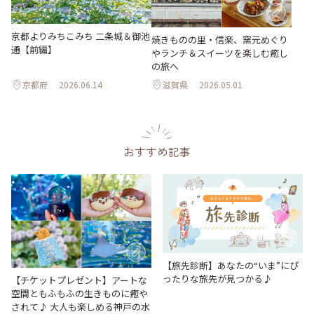
京都よりみちこみち 二条城＆御池
焼きものの里・信楽、窯元めぐり
通【前編】
やランチ＆スイーツを楽しむ癒し
の旅へ
京都府
2026.06.14
滋賀県
2026.05.01
おすすめ記事
【旅先診断】あなたの“いま”にぴ
ったりな旅先が見つかる♪
【チケットプレゼント】アートな
空間ともふもふの生きものに癒や
されて♪ 大人も楽しめる神戸の水