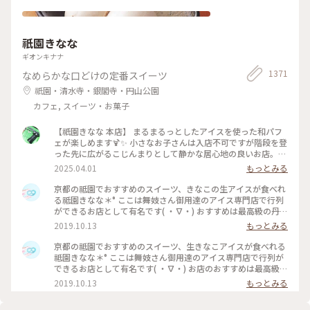
祇園きなな
ギオンキナナ
1371
なめらかな口どけの定番スイーツ
祇園・清水寺・銀閣寺・円山公園
カフェ, スイーツ・お菓子
【祇園きなな 本店】 まるまるっとしたアイスを使った和パフ
ェが楽しめます🍹✨ 小さなお子さんは入店不可ですが階段を登
った先に広がるこじんまりとして静かな居心地の良いお店。
パフェはきなこや抹茶、黒ゴマなどを使った和なものからティ
2025.04.01
もっとみる
ラミスの入ったイタリアン風、ベリーを使ったものなど様々。
アイスの食べ比べやふわふわのかき氷、焼き菓子、クロックム
京都の祗園でおすすめのスイーツ、きなこの生アイスが食べれ
ッシュのようなフードメニューもあります。 こちらもアニメ・
る祗園きなな＊° ここは舞妓さん御用達のアイス専門店で行列
名探偵コナンで取り上げられました✨ #京都グルメ #京都 #祇
ができるお店として有名です( ・∇・) おすすめは最高級の丹波
園 #本店 #人気店 #聖地巡礼 #パフェ #きなこ #黒ゴマ #アイス
黒豆を使用したきなこの生アイス『できたてきなな』。(600円
2019.10.13
もっとみる
クリーム #かき氷 #フォトジェニック #名探偵コナン
ほうじ茶付)なんと添加物、保存料、卵を一切使ってません。
濃厚なのに甘すぎず、口どけが最高で本当においしかったので
京都の祗園でおすすめのスイーツ、生きなこアイスが食べれる
京都にきたらまた立ち寄りたいお店の1つになりました♡ #京
祗園きなな＊° ここは舞妓さん御用達のアイス専門店で行列が
都#おすすめ#スイーツ#アイス#秋の味覚ゴーラー隊#きなこ
できるお店として有名です( ・∇・) お店のおすすめは最高級の
丹波黒豆を使用したきなこの生アイス『できたてきなな』。
2019.10.13
もっとみる
(600円ほうじ茶付)なんと添加物、保存料、卵を一切使ってま
せん。 濃厚なのに甘すぎず、口どけが最高で本当においしかっ