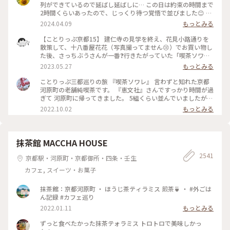
列ができているので延ばし延ばしに… この日は約束の時間まで
2時間くらいあったので、じっくり待つ覚悟で並びました😊 待
つ間も皆さんの投稿で拝見していた青の世界を想像し、ワクワ
2024.04.09
もっとみる
ク💓 結局1時間ほど待ち、店内へ。 1番奥の、部屋が見渡せる
席に着きました。 深く青く、まるで別世界に入ったようです
【ことりっぷ京都15】 建仁寺の見学を終え、花見小路通りを
💙 ぶどうの透かし彫りやライトもクラシックでキレイ✨ 頼ん
散策して、十八番屋花花（写真撮ってません😢）でお買い物し
だのはご存じゼリーポンチ🌈✨ キレイ～✨ 優しいランプの明か
た後、さっちぶうさんが一番❓行きたがっていた「喫茶ソワ
りにかざすとキラキラします✨ ゼリーの懐かしい感じや優しい
レ」さんに向かいました😊 人気のお店なので長蛇の列ができ
2023.05.27
もっとみる
炭酸もいい！ 中の氷がゼリーと同じサイズで、ゼリーだと思
ていると覚悟して行ったのですが、運良く２組しか待っていま
って口に入れてびっくりしてしまいました💦 あっという間に
せんでした😄 15分くらいで案内され、２階の窓側の席へ。若
ことりっぷ三都巡りの旅 『喫茶ソワレ』 言わずと知れた京都
食べ終わってしまいました😣 まだこの雰囲気の中にいたくて
いグループばっかり😱 あ、でも、男性だけで来ているグルー
河原町の老舗純喫茶です。 『恵文社』さんですっかり時間が過
コーヒーでも頼みたい…と思いましたが、きっと外には長い行
プも😊 私はヨーグルトポンチ、さっちぶうさんはゼリーポン
ぎて 河原町に帰ってきました。 5組くらい並んでいましたが、
列ができているでしょうからお店を後にしました。 またこの
チフロートを注文しました。 店内の雰囲気は、暗めの照明で
次々と呼ばれて すんなりと入店できました。 昔ながらのお店
2022.10.02
もっとみる
特別な空間に会いに行きたいです💙 #電車旅 #喫茶ソワレ #喫
したが、落ち着いていて良い雰囲気でした。 美味しくいただ
を守っておられ、 狭い店内ですが、運良く2階の窓辺の 小さな
茶店 #青の世界 #ゼリーポンチ #京都
いてお店を出たのですが、10組くらいが列を作っていました
テーブルにすわれました。 ひんやり涼しげなゼリーポンチを
😳 #私のことりっぷ旅 #京都 #喫茶ソワレ #ヨーグルトポンチ
たのんで 文庫本を読みながら、ひと休みです。 灯りの抑えら
#ゼリーポンチフロート 令和５年５月20日撮影
れた落ち着いた店内は 天井の梁や調度品もシックで美しく 昭
抹茶館 MACCHA HOUSE
和の香りが漂っていますが、 お客さんは若い観光客の方が多
2541
かったです。 お席もすごく近いのですが、 コーナーだったの
京都駅・河原町・京都御所・四条・壬生
で ひっそりと自分の時間を過ごせました✨ ゆるり京都の街歩
カフェ, スイーツ・お菓子
きを楽しむことが できた素敵な1日でした。 ・ ・ #私のことり
っぷ2022 #秋いろとりどり #Myことりっぷ #休日ドライブ #喫
茶ソワレ #純喫茶 #喫茶店 #ゼリーポンチ #ひんやりスイーツ #
抹茶館：京都河原町 ・ ほうじ茶ティラミス 煎茶🍵 ・ #外ごは
京都スイーツ #京都カフェ #レトロ #レトロ喫茶 #昭和レトロ #
ん記録 #カフェ巡り
四条河原町 #京都 #ことりっぷ京都 #ことりっぷ三都巡りの旅
2022.01.11
もっとみる
ずっと食べたかった抹茶テォラミス トロトロで美味しかっ