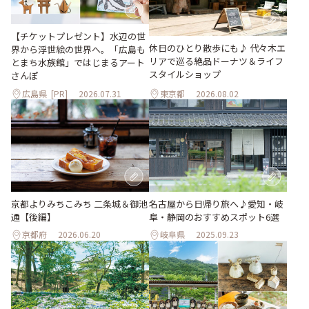
【チケットプレゼント】水辺の世
休日のひとり散歩にも♪ 代々木エ
界から浮世絵の世界へ。「広島も
リアで巡る絶品ドーナツ＆ライフ
とまち水族館」ではじまるアート
スタイルショップ
さんぽ
広島県
[PR]
2026.07.31
東京都
2026.08.02
京都よりみちこみち 二条城＆御池
名古屋から日帰り旅へ♪愛知・岐
通【後編】
阜・静岡のおすすめスポット6選
京都府
2026.06.20
岐阜県
2025.09.23