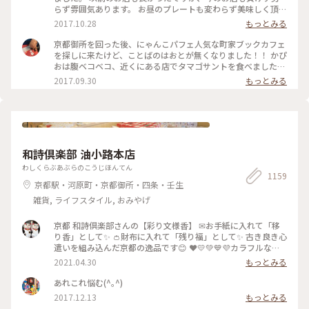
らず雰囲気あります。 お昼のプレートも変わらず美味しく頂
き、例のにゃんこパフェも😍 この度は帰り際にオーナーさん
2017.10.28
もっとみる
と少しお話しできてよかったです。 で、いつもなのですが、お
店を出るときはわざわざご夫婦で三和土まで出てきてお見送り
京都御所を回った後、にゃんこパフェ人気な町家ブックカフェ
してくれます。 また行っちゃうじゃない☺️ あ、ちなみに引っ
を探しに来たけど、ことばのはおとが無くなりました！！ かぴ
越してます。 新しい場所は 京都市上京区天神北町12-1
おは腹ベコベコ、近くにある店でタマゴサントを食べました！
たまたま入ったが、今流行りのタマゴタントが美味しかった！
2017.09.30
もっとみる
カフェ⭐️スターと言う店なんだ！
和詩倶楽部 油小路本店
わしくらぶあぶらのこうじほんてん
1159
京都駅・河原町・京都御所・四条・壬生
雑貨, ライフスタイル, おみやげ
京都 和詩倶楽部さんの【彩り文様香】 ✉お手紙に入れて「移
り香」として✨ 👛財布に入れて「残り福」として✨ 古き良き心
遣いを組み込んだ京都の逸品です😊 ❤️💛💚💙💜カラフルな可
愛い「京もの」 持ってるだけで幸せな気持ちになりますよ〜(*
2021.04.30
もっとみる
´ᵕ`*) ❁❀✿✾🤍香りは 白檀🤍❁❀✿✾ 伝統文様の説明は写真5
枚目を見てくださいね✨ * 白檀はふくよかで優美さを兼ね備え
あれこれ悩む(^｡^)
高貴な心打つ香りがします(*´˘`*)♡♡♡ 大好きな香りです(｡･
2017.12.13
もっとみる
ω･｡)❁。🌼.*･ﾟ .ﾟ･*. * 古代より人の心を捉え 和らげてきた香