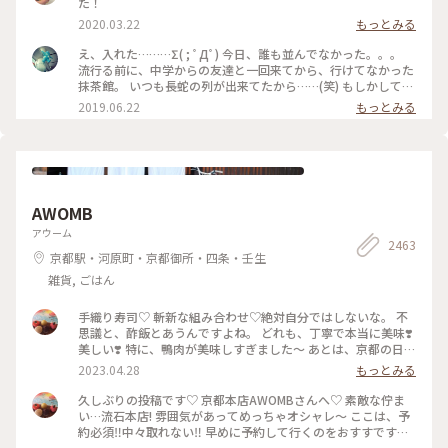
た！
2020.03.22
もっとみる
え、入れた………Σ( ; ﾟДﾟ) 今日、誰も並んでなかった。。。
流行る前に、中学からの友達と一回来てから、行けてなかった
抹茶館。 いつも長蛇の列が出来てたから……(笑) もしかして、
別の所に新しい店舗が出来たのかな？ ……と、思ってたのです
2019.06.22
もっとみる
が、店の外に出たら列が出来てましたΣ( ; ﾟДﾟ)運が良かっ
た！！ メニューは、ほうじ茶ティラミスのセット😋🍴💕 上の
粉(？)が、ほうじ茶風味。きな粉にほうじ茶がブレンドされて
るのかな……？？ほうじ茶だけだと、あんな粉っぽくないと思
うけど🤔 まぁ！美味しかったからいっか(笑) #抹茶館 #抹茶 #
ほうじ茶ティラミス #京都
AWOMB
アウーム
2463
京都駅・河原町・京都御所・四条・壬生
雑貨, ごはん
手織り寿司♡ 斬新な組み合わせ♡絶対自分ではしないな。 不
思議と、酢飯とあうんですよね。 どれも、丁寧で本当に美味❣️
美しい❣️ 特に、鴨肉が美味しすぎました〜 あとは、京都の日本
酒🍶♡ 素敵時間でした〜 #わたしのことりっぷ旅 #AWOMB #
2023.04.28
もっとみる
京都 #烏丸本店 #手織り寿司
久しぶりの投稿です♡ 京都本店AWOMBさんへ♡ 素敵な佇ま
い…流石本店! 雰囲気があってめっちゃオシャレ〜 ここは、予
約必須‼︎中々取れない‼︎ 早めに予約して行くのをおすすです♡
GW人すごそうですね… #京都 #AWOMB #烏丸本店 #手織り寿