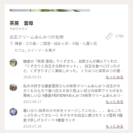
茶房 雲母
サボウキララ
1786
白玉クリームあんみつが名物
鎌倉・江の島・二階堂・由比ヶ浜・大船・七里ヶ浜
カフェ, スイーツ・お菓子
鎌倉の『茶房 雲母』でくずきり。 旦那さんが頼んでくれた
「くずきりと白玉きな粉のセット」。 白玉を食べに行ったけ
ど、くずきりすごく美味しかった。 くろみつと抹茶みつが選べ
ます。 1時間待ちを想定して行ったら、30分も待たずに入れ
2026.03.01
もっとみる
た。 梅の見える特等席。 けど、席についてから出てくるまで
30分弱かかったので、だいたい1時間。 1時間くらいなら、並
私の大好きな鎌倉雲母さんの抹茶クリームあんみつ 白玉が大
んでも食べたいクオリティ。 #神奈川#鎌倉#茶房雲母#白玉#お
きくもちもちで食べ応えがあり程よい甘さの抹茶アイスがまた
もちずき#Ayuのおやつ#はじめての鎌倉
美味しい😋 #鎌倉#和#甘味#あんみつ#抹茶クリームあんみつ#
雲母
2023.06.17
もっとみる
暑い😵💦 抹茶のカキ氷をイメージしていたら、、、 あんこた
っぷりのってきたー💦 モチモチの白玉に癒されて☺️ #雲母 #鎌
倉 #涼しげスイーツ #鎌倉ランチ
2020.07.20
もっとみる