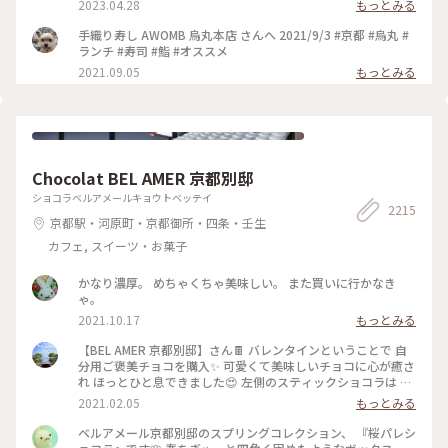
2023.04.28
もっとみる
司
手織り寿し AWOMB 烏丸本店 さんへ 2021/9/3 #京都 #烏丸 #
ランチ #寿司 #鮨 #オススメ
2021.09.05
もっとみる
Chocolat BEL AMER 京都別邸
ショコラベルアメールキョウトベッテイ
2215
京都駅・河原町・京都御所・四条・壬生
カフェ, スイーツ・お菓子
かなり濃厚。 めちゃくちゃ美味しい。 また買いに行かなき
ゃ。
2021.10.17
もっとみる
【BEL AMER 京都別邸】さん🍫 バレンタインということで 自
分用ご褒美チョコを購入✨ 可愛くて美味しいチョコに心が癒さ
れ ほっとひと息できました😍 左側のスティックショコラは キ
ャラメルやルビーチョコ、 右側はお酒入りチョコや 京都産の
2021.02.05
もっとみる
抹茶や宮崎県産日向夏 愛媛県産ほうじ茶など チョコと一言で
言っても たくさんの味を楽しめる✨ パッケージやデザインも
ベルアメール京都別邸のスプリングコレクション、 『桜パレシ
とても可愛いので ご褒美チョコでもプレゼント用でも どちら