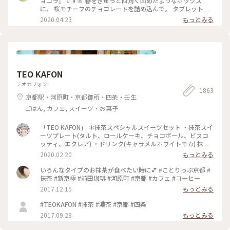
ョコラ』です🌸 春をぎゅっと四角く固めたようなボックス
にもおすすめの詰め合わせです♡ #ほっとひと息 #バレンタイ
に、 桜モチーフのチョコレートを詰め込んで。 タブレットも
ン #スイーツ好き #ゴーラー隊
良いですが、丸いかたちは 丸窓から桜を覗くような和を感じ
2020.04.23
もっとみる
ます。 右から ・桜ブラン・桜ノワール・桜ルビー・桜ミル
ク・桜フレーズ です。 桜の花のフレークやストロベリーにフ
ランボワーズ、 ナッツやドライフルーツのトッピング。 桜の
香りのミルクチョコやルビーチョコを使用し、 一枚ずつ違う
味を楽しめます♪ 金銀のキラキラと満開の桜、 テーブルの上
でのお花見も良いですね😊 #ベルアメール #BELAMER #京都 #
TEO KAFON
桜 #桜スイーツ #和スイーツ #チョコレート #お取り寄せ #手み
やげ #おみやげ
テオカフォン
1863
京都駅・河原町・京都御所・四条・壬生
ごはん, カフェ, スイーツ・お菓子
「TEO KAFON」 ＊抹茶スペシャルスイーツセット ・抹茶スイ
ーツプレート(タルト、ロールケーキ、チョコボール、ビスコ
ッティ、エクレア) ・ドリンク(キャラメルホワイトモカ) 抹茶
三昧出来て大満足したそうです。 フォークを2本用意して頂い
2020.02.20
もっとみる
たのですが、娘一人で完食でした。 #TEO KAFON#抹茶三昧#
プチことりっぷ京都#冬のおでかけ
いろんなタイプのお抹茶が食べたい時に💕 #ことりっぷ京都 #
抹茶 #新京極 #前田珈琲 #河原町 #京都 #カフェ #コーヒー
2017.12.15
もっとみる
#TEOKAFON #抹茶 #濃茶 #京都 #四条
2017.09.28
もっとみる