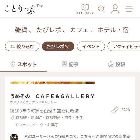
ガイド・マガジン
雑貨
、
たびレポ
、
カフェ
、
ホテル・宿
絞り込む
たびレポ
イベント
アクティビテ
スポット
記事
投稿
うめぞの ＣＡＦＥ＆ＧＡＬＬＥＲＹ
ウメゾノカフェアンドギャラリー
3228
築100年の町家を白壁の空間に改装
京都駅・河原町・京都御所・四条・壬生
カフェ, スイーツ・お菓子
素敵ユーザーさんの投稿を見て、こちらへ💕 期間限定の新生姜