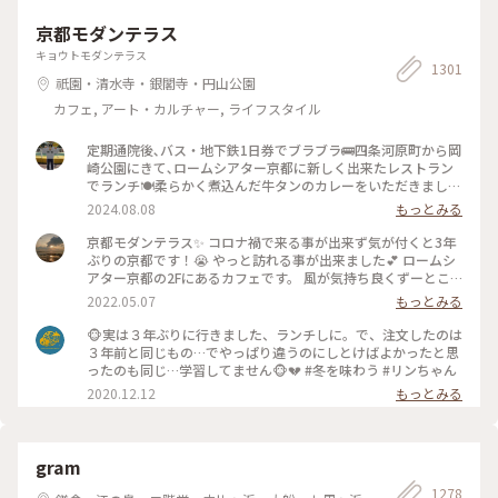
京都モダンテラス
キョウトモダンテラス
1301
祇園・清水寺・銀閣寺・円山公園
カフェ, アート・カルチャー, ライフスタイル
定期通院後､バス・地下鉄1日券でブラブラ🚌四条河原町から岡
崎公園にきて､ロームシアター京都に新しく出来たレストラン
でランチ🍽️柔らかく煮込んだ牛タンのカレーをいただきました
🍛 #グルメ #ランチ #カレー
2024.08.08
もっとみる
京都モダンテラス✨ コロナ禍で来る事が出来ず気が付くと3年
ぶりの京都です！😭 やっと訪れる事が出来ました💕 ロームシ
アター京都の2Fにあるカフェです。 風が気持ち良くずーとこ
こで時間を過ごしていたいカフェです🥰 スズメが残したケー
2022.05.07
もっとみる
キのくずを食べにテーブルの上にやってきてました😆 #Myこ
とりっぷ #春風さんぽ
🐵実は３年ぶりに行きました、ランチしに。で、注文したのは
３年前と同じもの…でやっぱり違うのにしとけばよかったと思
ったのも同じ…学習してません🐵💔 #冬を味わう #リンちゃん
2020.12.12
もっとみる
gram
1278