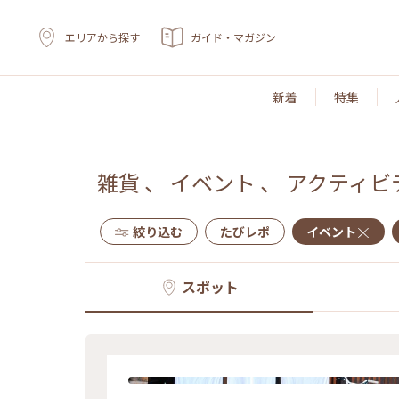
エリアから探す
ガイド・マガジン
新着
特集
雑貨
、
イベント
、
アクティビ
絞り込む
たびレポ
イベント
スポット