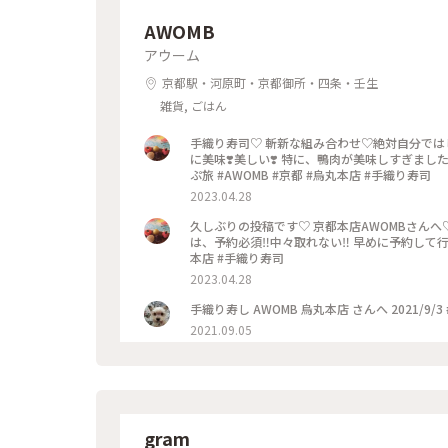
AWOMB
アウーム
京都駅・河原町・京都御所・四条・壬生
雑貨, ごはん
手織り寿司♡ 斬新な組み合わせ♡絶対自分では
に美味❣️美しい❣️ 特に、鴨肉が美味しすぎまし
ぷ旅 #AWOMB #京都 #烏丸本店 #手織り寿司
2023.04.28
久しぶりの投稿です♡ 京都本店AWOMBさんへ
は、予約必須‼︎中々取れない‼︎ 早めに予約して行
本店 #手織り寿司
2023.04.28
手織り寿し AWOMB 烏丸本店 さんへ 2021/9/3
2021.09.05
gram