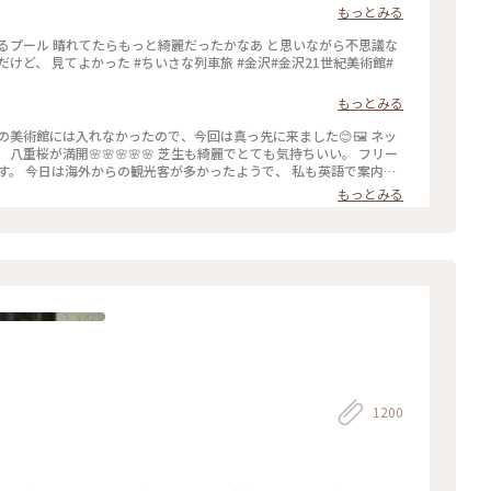
かな❓の子供達の同行者の様に…🤣 混まないうちにと午前中に来たの
もっとみる
沢21世紀美術館#スイミングプ
思いながら不思議な
もっとみる
リー
語で案内さ
列車旅 #金沢#石川県#金沢21世紀美術館#桜🌸#現代アート
もっとみる
1200