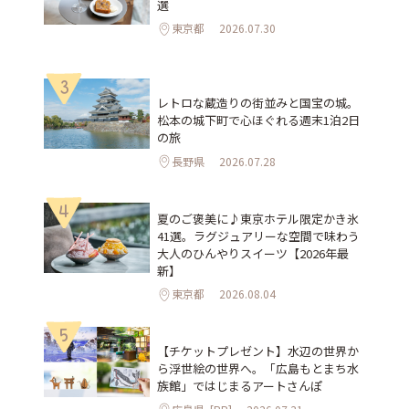
選
東京都
2026.07.30
3
レトロな蔵造りの街並みと国宝の城。
松本の城下町で心ほぐれる週末1泊2日
の旅
長野県
2026.07.28
4
夏のご褒美に♪東京ホテル限定かき氷
41選。ラグジュアリーな空間で味わう
大人のひんやりスイーツ【2026年最
新】
東京都
2026.08.04
5
【チケットプレゼント】水辺の世界か
ら浮世絵の世界へ。「広島もとまち水
族館」ではじまるアートさんぽ