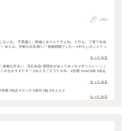
2463
しないな。 不思議と、酢飯とあうんですよね。 どれも、丁寧で本当
た〜 あとは、京都の日本酒🍶♡ 素敵時間でした〜 #わたしのことりっ
もっとみる
♡ 素敵な佇まい…流石本店! 雰囲気があってめっちゃオシャレ〜 ここ
くのをおすすです♡ GW人すごそうですね… #京都 #AWOMB #烏丸
もっとみる
 #京都 #烏丸 #ランチ #寿司 #鮨 #オススメ
もっとみる