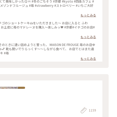
美味しかった😋🍴 #冬のごちそう #京都 #kyoto #四条カフェ #
ゾンドフルージュ #苺 #strawberry #ストロベリー #いちご大好
もっとみる
 お土産に苺のマドレーヌを購入〜楽しみっ❤️ #京都#イチゴのお店#
もっとみる
とはまた違
キ #苺
もっとみる
1159