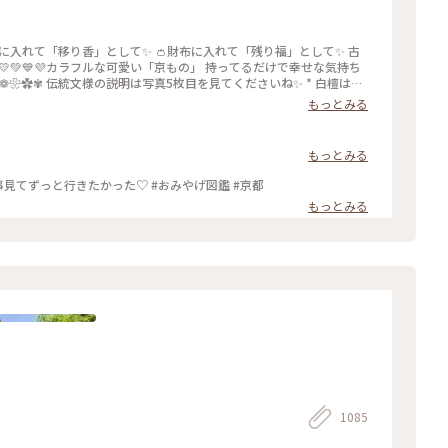
に入れて「移り香」として✨ 👛財布に入れて「残り福」として✨ 古
💛💚💙💜カラフルな可愛い「京もの」 持ってるだけで幸せな気持ち
檀🤍❁❀✿✾ 伝統文様の説明は写真5枚目を見てくださいね✨ * 白檀はふ
`*)♡♡♡ 大好きな香りです(｡･ω･｡)❁。🌼.*･ﾟ .ﾟ･*. * 古
もっとみる
いるような落ち着いた気持ちになります😌 * 今日で4月も最終日。
)･:*:･ 🌸桜だけど 白檀の香りです😆 🐱にゃんこのお香立
すが お家時間も楽しく豊かに過ごしましょ💕 ～
もっとみる
¸♪😀❤🌷🐇🦋 先月 仙台三越の京都展で買いました。 懐紙を利用した お箸袋の折
ョップでも買えますよ〜✨ エリアは妄想ことりっぷで*⋆✈京都にお邪
和紙のブックカバー（＾_＾） ことりっぷの記事見てずっと行きたかった♡ #おみやげ図鑑 #京都
ぷさんの記事がご覧になれますよ😊 * #花を愉しむ #ことりっぷ京都 #京
もっとみる
くらぶ #お土産 #おみやげ #おみやげ図鑑 #お香 #白檀 #和紙 #こも
u
1085