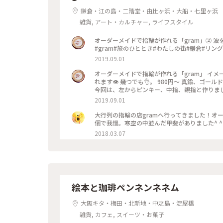
鎌倉・江の島・二階堂・由比ヶ浜・大船・七里ヶ浜
雑貨, アート・カルチャー, ライフスタイル
オーダーメイドで指輪が作れる「gram」② 波をイメージした、ピンキー💍 このサイズだと、お値段は980円です！
#gram#旅のひととき#わたしの街#鎌倉#リング
2019.09.01
オーダーメイドで指輪が作れる「gram」 イメ
れます👁 幾つでも👌。 980円〜 真鍮、ゴ
今回は、左からピンキー、中指、親指と作りました😅 いつもは行列がすごいのに、この日、整理券な
入れました😱😱‼️(平日の夕方) 皆さん、カップルもいだけど、グループで来られ旅の思い出に作られたりしている方
2019.09.01
が多かったです😊 まさか、入れると思わなか
んだか愛着がわきますね… 次は、重ね付けられる
大行列の指輪の店gramへ行ってきました！オ
グ
個で我慢。寒空の中並んだ甲斐がありました^ ^ #
2018.03.07
絵本と珈琲ペンネンネネム
大阪キタ・梅田・北新地・中之島・淀屋橋
雑貨, カフェ, スイーツ・お菓子