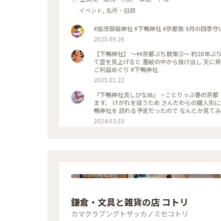
イベント, 名所・旧跡
#加茂御祖神社 #下鴨神社 #京
2025.09.26
【下鴨神社】 〜👭京都ぷち散策③〜 約20年ぶ
て空を見上げると 墨絵の中から抜け出し 天に昇っ
ご利益めぐり #下鴨神社
2025.01.22
『下鴨神社流しびな🎎』 ✧︎ことりっぷ春の京都
ます。 けがれを祓うため さんだわらの雛人形
鴨神社を 訪れる予定だったので なんとか見て
全然見えませんでした😂 最後ごろ少しだけ お
2024.03.03
時代の装束をした お雛様や来賓や幼稚園のお子さ
紙でできた雛人形を 流していました。 園児たち
ふれることができて よかったです🥰 ・ ・ #春
下鴨神社 #流しびな #流し雛 #伝統行事 #桃の節
柳 #春 #春の京都 #ことりっぷ京都 #ひとり旅
鎌倉・文具と雑貨の店 コトリ
カマクラブングトザッカノミセコトリ