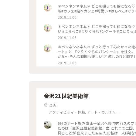
＊ペンネンネネム＊ どこを撮っても絵になる♡ 可愛
阪#カフェ#絵本カフェ#可愛い #はらぺこ#ぐり
2019.11.06
＊ペンネンネネム＊ どこを撮っても絵になる♡ 
い #はらぺこ#ぐりぐら#パンケーキ #ことりっ
2019.11.06
＊ペンネンネネム＊ ずっと行ってみたかった絵
ート』と 『ぐりとぐらのパンケーキ』を注文。
かな〜 そんな時間も楽しい♡︎ʾʾ 癒しのひと時でし
パンケーキ #ことりっぷ大阪
2019.11.05
金沢21世紀美術館
金沢
アクティビティ・体験, アート・カルチャー
6月のアート旅☂️ 富山→金沢へ🚃 市内バスの
たのは「金沢21世紀美術館」🏛️ これまで二
見ることが 出来ました🏊🏊 ただ私は一人(笑