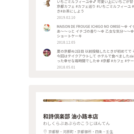
いちごミルフィーユ🍓💕 可愛い上にいちごが甘くて
京都カフェ #カフェ巡り #いちごミルフィーユ #メ
き#お茶にしよう
2019.02.10
MAISON DE FROUGE ICHIGO NO OMISE〜🍓 イチゴのショートケーキ🍰をいただきました〜 お店に入ると ふわ
あ〜〜っと イチゴの香り〜🍓 乙女な気分〜〜
ショートケーキ
2018.12.05
夏の京都🎋2日目 以前投稿したときが初めてで そのときに通い詰めようと誓った、 MAISON DE FROUGE 苺のお店🍓
今回はテイクアウトして ホテルで食べました🍰☕️💕 靴も脱いでりらっくす〜〜しながら食べて、 お店で
った幸せな苺時間でした🍓 #京都 #カフェ #ケー
2018.05.01
和詩倶楽部 油小路本店
わしくらぶあぶらのこうじほんてん
京都駅・河原町・京都御所・四条・壬生