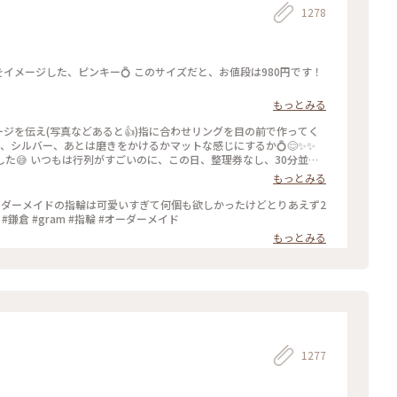
1278
もっとみる
ージを伝え(写真などあると👍)指に合わせリングを目の前で作ってく
ールド、シルバー、あとは磨きをかけるかマットな感じにするか💍😊✨✨
し、30分並び
もっとみる
ったので、待ち時間に情報収集し勢いで作ったリング。それでも、な
のを作ろうかなぁ… #gram#旅のひととき#わたしの街#鎌倉#リン
ーダーメイドの指輪は可愛いすぎて何個も欲しかったけどとりあえず2
鎌倉 #gram #指輪 #オーダーメイド
もっとみる
1277