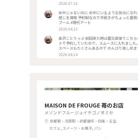
上から下の人達を見て楽しみました😂 修学旅行
2026.07.10
で そこまで混雑してなくゆっくり出来ました✨✨ #ひみつの絶景 #ことりっぷ金沢 #金
ール #金沢市内バスフリー切符
水中じゃないのに 水中にいるような気分になれるプール 晴れてたらもっと綺麗だったかなあ と
感じを満喫 予約制なので手続きがちょっと面倒だけど、 見てよかった #ちいさな列車旅 #金沢#金沢21世紀美術館#
プール #現代アート
2026.04.15
金沢ことりっぷ 前回来た時は震災直後でこちらの美術館には入れなかったので、今回は真っ先に来ました😊🖼️ ネッ
トで予約していたので、スムーズに入れました。 八重桜が満開🌸🌸🌸🌸🌸 芝生も綺麗でとても気持ちいい。 フ
スペースもたくさんあるので のんびり楽しめます。 今日は海外からの観光客が多かったようで、 私も英
れそうになりました😅 #ちいさな
2026.04.14
MAISON DE FROUGE 苺のお店
メゾンドフルージュイチゴノオミセ
京都駅・河原町・京都御所・四条・壬生
カフェ, スイーツ・お菓子, パン