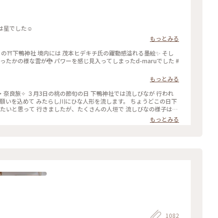
都旅 9月の四季守は星でした☺️
もっとみる
りの⛩️下鴨神社 境内には 茂本ヒデキチ氏の躍動感溢れる墨絵✨ そし
たかの様な雲が🐉 パワーを感じ見入ってしまったd-maruでした #
もっとみる
・奈良旅✧︎ ３月3日の桃の節句の日 下鴨神社では流しびなが 行われ
に願いを込めて みたらし川にひな人形を流します。 ちょうどこの日下
みたいと思って 行きましたが、たくさんの人垣で 流しびなの様子は
内裏様とお雛様の姿を遠目に やっと見ることができました🎎😆 平安
もっとみる
んたち 京都タワーのゆるキャラ かわいいたわわちゃんも登場😆 和
の歌うひな祭りの歌に ほっこり癒され 京都の雅な伝統行事に 少し
色さがし #私のことりっぷ旅 #ことりっぷ春の京都・奈良旅 #母娘旅 #
句 #ひな祭り #お雛様 #お内裏様 #雛人形 #たわわちゃん #京都 #出町
1082