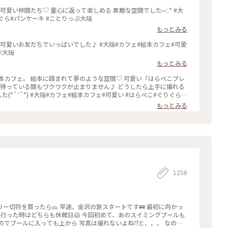
い仲間たち♡ 童心に返って楽しめる 素敵な空間でした⑅︎◡̈︎* #大
ぐら#パンケーキ #ことりっぷ大阪
もっとみる
可愛いお友だちでいっぱいでした♪ #大阪#カフェ#絵本カフェ#可愛
ぷ大阪
もっとみる
本カフェ。 絵本に囲まれて夢のような空間♡ 可愛い『はらぺこプレ
 待っている間もワクワクが止まりません♪ どうしたら上手に撮れる
た(*´˘`*) #大阪#カフェ#絵本カフェ#可愛い #はらぺこ#ぐりぐら#
もっとみる
1256
フリー切符を買ったら🎫 早速、金沢の旅スタートです🚌 最初に向かっ
回、行った時はどちらも休館日😱 今回初めて、あのスイミングプールも
)なのでプールに入っても上から 写真は撮れないよね⁉️と、、、 なので