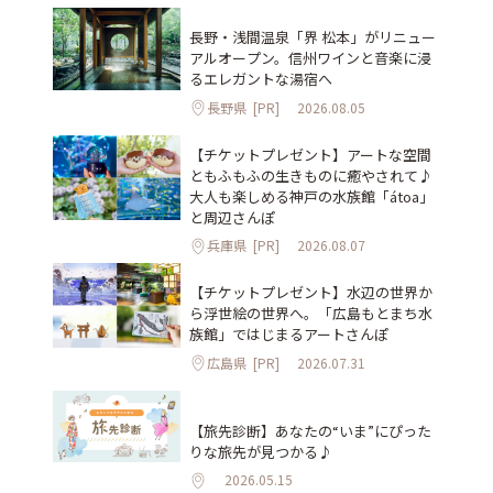
長野・浅間温泉「界 松本」がリニュー
アルオープン。信州ワインと音楽に浸
るエレガントな湯宿へ
長野県
[PR]
2026.08.05
【チケットプレゼント】アートな空間
ともふもふの生きものに癒やされて♪
大人も楽しめる神戸の水族館「átoa」
と周辺さんぽ
兵庫県
[PR]
2026.08.07
【チケットプレゼント】水辺の世界か
ら浮世絵の世界へ。「広島もとまち水
族館」ではじまるアートさんぽ
広島県
[PR]
2026.07.31
【旅先診断】あなたの“いま”にぴった
りな旅先が見つかる♪
2026.05.15