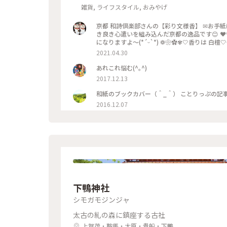
雑貨, ライフスタイル, おみやげ
京都 和詩倶楽部さんの【彩り文様香】 ✉お手紙
き良き心遣いを組み込んだ京都の逸品です😊 ❤️
になりますよ〜(*´ᵕ`*) ❁❀✿✾🤍香りは 白
くよかで優美さを兼ね備え 高貴な心打つ香りがします(*´˘
2021.04.30
代より人の心を捉え 和らげてきた香り。 お寺に
過ぎ行く春を名残惜しみ 桜のお香をたきました･:*:･(*´ｴ｀*
あれこれ悩む(^｡^)
てを見せたかったの〜😜 * 我慢がまんの連休で
2017.12.13
🎼.•*¨*•.¸¸♬🎶•*¨*•.¸¸♬•*¨*•.¸
り方なども教えていただきました〜😍 Webシ
魔しま〜す😊 ⤵︎ ︎下のスポットから ことりっ
2016.12.07
都 #和紙 #彩り文様香 #包み香 #和詩倶楽部 #わし
りっぷ仙台 #カメラ #カメラ初心者🔰 #fumitub
下鴨神社
シモガモジンジャ
太古の糺の森に鎮座する古社
上賀茂・鞍馬・大原・貴船・下鴨