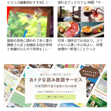
とりっぷ編集部おすすめ】 | こ
浸れるブックカフェ/神田「サロ
とりっぷ
ンクリスティ」 | ことりっぷ
風鈴の音色に誘われて歩く夏の
河津・南伊豆でお泊まり。さり
鎌倉さんぽ♪由緒ある社の参拝
げない心遣いが心地よい、料理
と老舗のひんやり甘味も | こと
自慢の一軒宿 | ことりっぷ
りっぷ