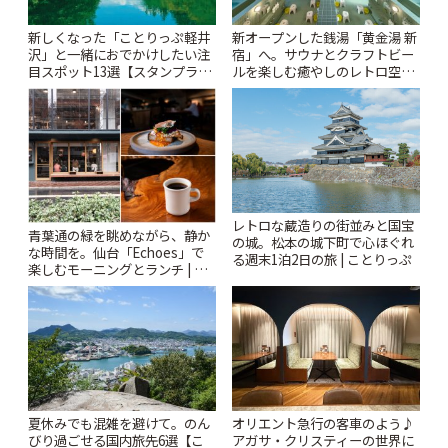
新しくなった「ことりっぷ軽井
新オープンした銭湯「黄金湯 新
沢」と一緒におでかけしたい注
宿」へ。サウナとクラフトビー
目スポット13選【スタンプラリ
ルを楽しむ癒やしのレトロ空間
ー開催中】 | ことりっぷ
| ことりっぷ
レトロな蔵造りの街並みと国宝
青葉通の緑を眺めながら、静か
の城。松本の城下町で心ほぐれ
な時間を。仙台「Echoes」で
る週末1泊2日の旅 | ことりっぷ
楽しむモーニングとランチ | こ
とりっぷ
夏休みでも混雑を避けて。のん
オリエント急行の客車のよう♪
びり過ごせる国内旅先6選【こ
アガサ・クリスティーの世界に