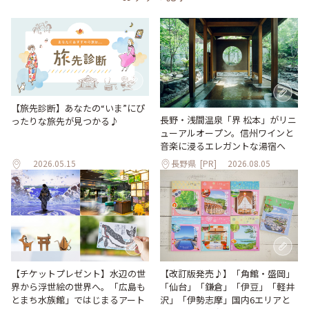
【旅先診断】あなたの“いま”にぴ
長野・浅間温泉「界 松本」がリニ
ったりな旅先が見つかる♪
ューアルオープン。信州ワインと
音楽に浸るエレガントな湯宿へ
2026.05.15
長野県
[PR]
2026.08.05
【改訂版発売♪】「角館・盛岡」
【チケットプレゼント】水辺の世
「仙台」「鎌倉」「伊豆」「軽井
界から浮世絵の世界へ。「広島も
沢」「伊勢志摩」国内6エリアと
とまち水族館」ではじまるアート