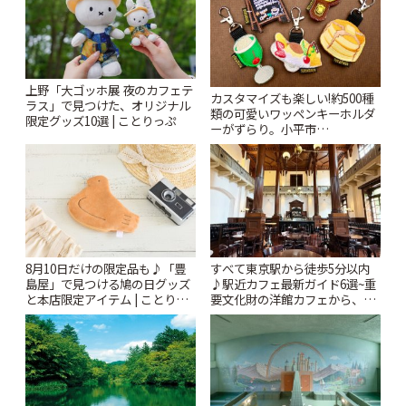
上野「大ゴッホ展 夜のカフェテ
カスタマイズも楽しい!約500種
ラス」で見つけた、オリジナル
類の可愛いワッペンキーホルダ
限定グッズ10選 | ことりっぷ
ーがずらり。小平市
「Kimamaya T&K」 | ことりっ
ぷ
8月10日だけの限定品も♪「豊
すべて東京駅から徒歩5分以内
島屋」で見つける鳩の日グッズ
♪駅近カフェ最新ガイド6選~重
と本店限定アイテム | ことりっ
要文化財の洋館カフェから、改
ぷ
札すぐのレトロ喫茶まで~ | こと
りっぷ