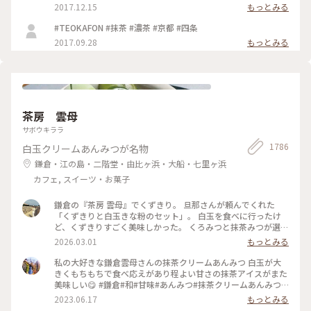
2017.12.15
もっとみる
#TEOKAFON #抹茶 #濃茶 #京都 #四条
2017.09.28
もっとみる
茶房 雲母
サボウキララ
1786
白玉クリームあんみつが名物
鎌倉・江の島・二階堂・由比ヶ浜・大船・七里ヶ浜
カフェ, スイーツ・お菓子
鎌倉の『茶房 雲母』でくずきり。 旦那さんが頼んでくれた
「くずきりと白玉きな粉のセット」。 白玉を食べに行ったけ
ど、くずきりすごく美味しかった。 くろみつと抹茶みつが選べ
ます。 1時間待ちを想定して行ったら、30分も待たずに入れ
2026.03.01
もっとみる
た。 梅の見える特等席。 けど、席についてから出てくるまで
30分弱かかったので、だいたい1時間。 1時間くらいなら、並
私の大好きな鎌倉雲母さんの抹茶クリームあんみつ 白玉が大
んでも食べたいクオリティ。 #神奈川#鎌倉#茶房雲母#白玉#お
きくもちもちで食べ応えがあり程よい甘さの抹茶アイスがまた
もちずき#Ayuのおやつ#はじめての鎌倉
美味しい😋 #鎌倉#和#甘味#あんみつ#抹茶クリームあんみつ#
雲母
2023.06.17
もっとみる