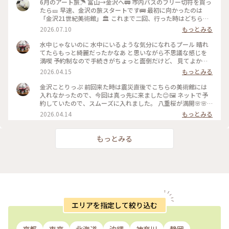
6月のアート旅☂️ 富山→金沢へ🚃 市内バスのフリー切符を買っ
たら🎫 早速、金沢の旅スタートです🚌 最初に向かったのは
「金沢21世紀美術館」🏛️ これまで二回、行った時はどちらも
休館日😱 今回初めて、あのスイミングプールも見ることが 出
2026.07.10
もっとみる
来ました🏊🏊 ただ私は一人(笑)なのでプールに入っても上から
写真は撮れないよね⁉️と、、、 なので上から下の人達を見て楽
水中じゃないのに 水中にいるような気分になれるプール 晴れ
しみました😂 修学旅行かな❓の子供達の同行者の様に…🤣 混ま
てたらもっと綺麗だったかなあ と思いながら不思議な感じを
ないうちにと午前中に来たので そこまで混雑してなくゆっく
満喫 予約制なので手続きがちょっと面倒だけど、 見てよかっ
り出来ました✨✨ #ひみつの絶景 #ことりっぷ金沢 #金沢21世
た #ちいさな列車旅 #金沢#金沢21世紀美術館#プール #現代ア
2026.04.15
もっとみる
紀美術館#スイミングプール #金沢市内バスフリー切符
ート
金沢ことりっぷ 前回来た時は震災直後でこちらの美術館には
入れなかったので、今回は真っ先に来ました😊🖼️ ネットで予
約していたので、スムーズに入れました。 八重桜が満開🌸🌸
🌸🌸🌸 芝生も綺麗でとても気持ちいい。 フリースペースもた
2026.04.14
もっとみる
くさんあるので のんびり楽しめます。 今日は海外からの観光
客が多かったようで、 私も英語で案内されそうになりました
😅 #ちいさな列車旅 #金沢#石川県#金沢21世紀美術館#桜🌸#
もっとみる
現代アート
エリアを指定して絞り込む