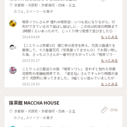
うお店です😊 #京都カフェ #パフェ活2024 #みたらし団子 #秋
京都駅・河原町・京都御所・四条・壬生
の彩り #クラシカルな街 #私の好きな京都
カフェ, スイーツ・お菓子
喫茶ソワレさん💙 憧れの喫茶店✨ いつも気になりながら、行
列ができているので延ばし延ばしに… この日は約束の時間まで
2時間くらいあったので、じっくり待つ覚悟で並びました😊 待
つ間も皆さんの投稿で拝見していた青の世界を想像し、ワクワ
2024.04.09
もっとみる
ク💓 結局1時間ほど待ち、店内へ。 1番奥の、部屋が見渡せる
席に着きました。 深く青く、まるで別世界に入ったようです
【ことりっぷ京都15】 建仁寺の見学を終え、花見小路通りを
💙 ぶどうの透かし彫りやライトもクラシックでキレイ✨ 頼ん
散策して、十八番屋花花（写真撮ってません😢）でお買い物し
だのはご存じゼリーポンチ🌈✨ キレイ～✨ 優しいランプの明か
た後、さっちぶうさんが一番❓行きたがっていた「喫茶ソワ
りにかざすとキラキラします✨ ゼリーの懐かしい感じや優しい
レ」さんに向かいました😊 人気のお店なので長蛇の列ができ
2023.05.27
もっとみる
炭酸もいい！ 中の氷がゼリーと同じサイズで、ゼリーだと思
ていると覚悟して行ったのですが、運良く２組しか待っていま
って口に入れてびっくりしてしまいました💦 あっという間に
せんでした😄 15分くらいで案内され、２階の窓側の席へ。若
ことりっぷ三都巡りの旅 『喫茶ソワレ』 言わずと知れた京都
食べ終わってしまいました😣 まだこの雰囲気の中にいたくて
いグループばっかり😱 あ、でも、男性だけで来ているグルー
河原町の老舗純喫茶です。 『恵文社』さんですっかり時間が過
コーヒーでも頼みたい…と思いましたが、きっと外には長い行
プも😊 私はヨーグルトポンチ、さっちぶうさんはゼリーポン
ぎて 河原町に帰ってきました。 5組くらい並んでいましたが、
列ができているでしょうからお店を後にしました。 またこの
チフロートを注文しました。 店内の雰囲気は、暗めの照明で
次々と呼ばれて すんなりと入店できました。 昔ながらのお店
2022.10.02
もっとみる
特別な空間に会いに行きたいです💙 #電車旅 #喫茶ソワレ #喫
したが、落ち着いていて良い雰囲気でした。 美味しくいただ
を守っておられ、 狭い店内ですが、運良く2階の窓辺の 小さな
茶店 #青の世界 #ゼリーポンチ #京都
いてお店を出たのですが、10組くらいが列を作っていました
テーブルにすわれました。 ひんやり涼しげなゼリーポンチを
😳 #私のことりっぷ旅 #京都 #喫茶ソワレ #ヨーグルトポンチ
たのんで 文庫本を読みながら、ひと休みです。 灯りの抑えら
#ゼリーポンチフロート 令和５年５月20日撮影
れた落ち着いた店内は 天井の梁や調度品もシックで美しく 昭
抹茶館 MACCHA HOUSE
和の香りが漂っていますが、 お客さんは若い観光客の方が多
2541
かったです。 お席もすごく近いのですが、 コーナーだったの
京都駅・河原町・京都御所・四条・壬生
で ひっそりと自分の時間を過ごせました✨ ゆるり京都の街歩
カフェ, スイーツ・お菓子
きを楽しむことが できた素敵な1日でした。 ・ ・ #私のことり
っぷ2022 #秋いろとりどり #Myことりっぷ #休日ドライブ #喫