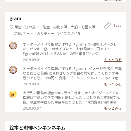
gram
1278
鎌倉・江の島・二階堂・由比ヶ浜・大船・七里ヶ浜
雑貨, アート・カルチャー, ライフスタイル
オーダーメイドで指輪が作れる「gram」② 波をイメージし
た、ピンキー💍 このサイズだと、お値段は980円です！
#gram#旅のひととき#わたしの街#鎌倉#リング
2019.09.01
もっとみる
オーダーメイドで指輪が作れる「gram」 イメージを伝え(写真
などあると👍)指に合わせリングを目の前で作ってくれます👁
幾つでも👌。 980円〜 真鍮、ゴールド、シルバー、あとは磨
きをかけるかマットな感じにするか💍😊✨✨ 今回は、左からピ
2019.09.01
もっとみる
ンキー、中指、親指と作りました😅 いつもは行列がすごいの
に、この日、整理券なし、30分並び入れました😱😱‼️(平日の
大行列の指輪の店gramへ行ってきました！オーダーメイドの
夕方) 皆さん、カップルもいだけど、グループで来られ旅の思
指輪は可愛いすぎて何個も欲しかったけどとりあえず2個で我
い出に作られたりしている方が多かったです😊 まさか、入れ
慢。寒空の中並んだ甲斐がありました^ ^ #鎌倉 #gram #指輪
ると思わなかったので、待ち時間に情報収集し勢いで作ったリ
#オーダーメイド
2018.03.07
もっとみる
ング。それでも、なんだか愛着がわきますね… 次は、重ね付け
られるのを作ろうかなぁ… #gram#旅のひととき#わたしの街#
鎌倉#リング
絵本と珈琲ペンネンネネム