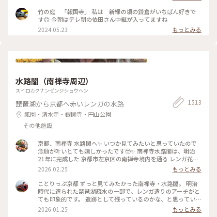
竹の庭 「報国寺」 私は 新緑の頃の鎌倉がいちばん好きで
す😊 今朝はテレ朝の依田さん中継が入ってますね
2024.05.23
もっとみる
水路閣（南禅寺周辺）
スイロカクナンゼンジシュウヘン
1513
琵琶湖から京都へ赤いレンガの水路
祇園・清水寺・銀閣寺・円山公園
その他施設
京都、南禅寺 水路閣へ✨ いつか見てみたいと思っていたので
念願が叶いとても嬉しかったです🥹✨ 南禅寺水路閣は、明治
21年に完成した 京都市左京区の南禅寺境内を通る レンガ花崗
岩造りのアーチ型水道橋。 琵琶湖疏水事業の一環として 田辺
2026.02.25
もっとみる
朔郎氏が設計しました。 レトロなアーチがとても雰囲気があ
ります✨ 最後の写真は、上から見た写真です😊 帰りは水路横
ことりっぷ京都 ずっと見てみたかった南禅寺・水路閣。 明治
の道を散策しながら 駅に向かいました👣 #南禅寺水路閣 #京都
時代に造られた琵琶湖疏水の一部で、レンガ造りのアーチがと
#開運旅 #水路閣 #南禅寺
ても印象的です。 遺跡として残っているのかな、と思っていた
のですが水路橋に上がることが出来て、琵琶湖の水が京都に流
2026.01.25
もっとみる
れていく水路のすぐ横を歩くことも出来ます。けっこう感動で