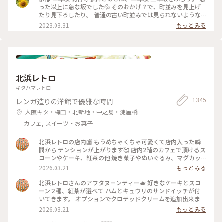
敵なスタバでした⟡.·*. のんびりと散策が楽しい 夕暮れのニ寧
った以上に急な坂でした💦 そのおかげ？で、町並みを見上げ
坂でした(˶ˊᵕˋ˵)✨ #二寧坂 #二年坂 #京都 #京都旅 #スターバ
たり見下ろしたり。 普通の古い町並みでは見られないような
ックスコーヒー京都二寧坂ヤサカ茶屋店 #スタバ #ぽかぽか #
風景でした。 そして、見たかった町並み越しの五重塔✨ ちょ
2023.03.31
もっとみる
夕暮れの二寧坂
うどお庭からしだれ桜の枝が出ていて、フォトスポットになっ
ていました☺️ #私のことりっぷ旅 #花だより #レトロな街 #My
ことりっぷ #二年坂 #二寧坂 #三年坂 #法観寺 #五重塔 #京都 #
お花見 #桜
北浜レトロ
キタハマレトロ
1345
レンガ造りの洋館で優雅な時間
大阪キタ・梅田・北新地・中之島・淀屋橋
カフェ, スイーツ・お菓子
北浜レトロの店内🏬 もうめちゃくちゃ可愛くて店内入った瞬
間から テンションが上がります🥰 店内2階のカフェで頂けるス
コーンやケーキ、紅茶の他 焼き菓子やぬいぐるみ、マグカッ
プやプレゼント用の 詰め合わせなど購入することが出来ます✨
2026.03.21
もっとみる
店内はシックなアンティーク家具にミントグリーンが 映えて
素敵な空間です〜！
北浜レトロさんのアフタヌーンティー🫖 好きなケーキとスコ
ーン２種、紅茶が選べて ハムとキュウリのサンドイッチが付
いてきます。 オプションでクロテッドクリームを追加出来ます
✨ スコーンは季節限定のさくらとくるみをチョイス。 ケーキ
2026.03.21
もっとみる
はストロベリースペシャルショートケーキです🍓 ウェッジウ