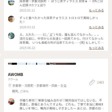
茶ソワレ #純喫茶 #喫茶店 #ゼリーポンチ #ひんやりスイーツ #
抹茶館：京都河原町 ・ ほうじ茶ティラミス 煎茶🍵 ・ #外ごは
京都スイーツ #京都カフェ #レトロ #レトロ喫茶 #昭和レトロ #
ん記録 #カフェ巡り
四条河原町 #京都 #ことりっぷ京都 #ことりっぷ三都巡りの旅
2022.01.11
もっとみる
ずっと食べたかった抹茶テォラミス トロトロで美味しかっ
た！
2020.03.22
もっとみる
え、入れた………Σ( ; ﾟДﾟ) 今日、誰も並んでなかった。。。
流行る前に、中学からの友達と一回来てから、行けてなかった
抹茶館。 いつも長蛇の列が出来てたから……(笑) もしかして、
別の所に新しい店舗が出来たのかな？ ……と、思ってたのです
2019.06.22
もっとみる
が、店の外に出たら列が出来てましたΣ( ; ﾟДﾟ)運が良かっ
た！！ メニューは、ほうじ茶ティラミスのセット😋🍴💕 上の
粉(？)が、ほうじ茶風味。きな粉にほうじ茶がブレンドされて
るのかな……？？ほうじ茶だけだと、あんな粉っぽくないと思
うけど🤔 まぁ！美味しかったからいっか(笑) #抹茶館 #抹茶 #
ほうじ茶ティラミス #京都
AWOMB
アウーム
2463
京都駅・河原町・京都御所・四条・壬生
雑貨, ごはん
手織り寿司♡ 斬新な組み合わせ♡絶対自分ではしないな。 不
思議と、酢飯とあうんですよね。 どれも、丁寧で本当に美味❣️
美しい❣️ 特に、鴨肉が美味しすぎました〜 あとは、京都の日本