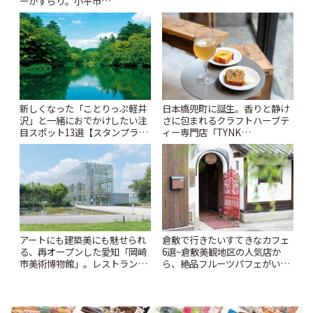
ーがずらり。小平市
りっぷ
「Kimamaya T&K」 | ことりっ
ぷ
新しくなった「ことりっぷ軽井
日本橋兜町に誕生。香りと静け
沢」と一緒におでかけしたい注
さに包まれるクラフトハーブテ
目スポット13選【スタンプラリ
ィー専門店「TYNK
ー開催中】 | ことりっぷ
Kabutocho」 | ことりっぷ
アートにも建築美にも魅せられ
倉敷で行きたいすてきなカフェ
る、再オープンした愛知「岡崎
6選~倉敷美観地区の人気店か
市美術博物館」。レストランや
ら、絶品フルーツパフェがいた
ショップも充実 | ことりっぷ
だけるパーラーまで~ | ことりっ
ぷ