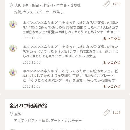
1277
大阪キタ・梅田・北新地・中之島・淀屋橋
雑貨, カフェ, スイーツ・お菓子
＊ペンネンネネム＊ どこを撮っても絵になる♡ 可愛い仲間た
ち♡ 童心に返って楽しめる 素敵な空間でした⑅︎◡̈︎* #大阪#カフ
ェ#絵本カフェ#可愛い #はらぺこ#ぐりぐら#パンケーキ #こと
りっぷ大阪
2019.11.06
もっとみる
＊ペンネンネネム＊ どこを撮っても絵になる♡ 可愛いお友だ
ちでいっぱいでした♪ #大阪#カフェ#絵本カフェ#可愛い #は
らぺこ#ぐりぐら#パンケーキ #ことりっぷ大阪
2019.11.06
もっとみる
＊ペンネンネネム＊ ずっと行ってみたかった絵本カフェ。 絵
本に囲まれて夢のような空間♡ 可愛い『はらぺこプレート』
と 『ぐりとぐらのパンケーキ』を注文。 待っている間もワク
ワクが止まりません♪ どうしたら上手に撮れるかな〜 そんな
2019.11.05
もっとみる
時間も楽しい♡︎ʾʾ 癒しのひと時でした(*´˘`*) #大阪#カフェ#絵
本カフェ#可愛い #はらぺこ#ぐりぐら#パンケーキ #ことりっ
ぷ大阪
金沢21世紀美術館
1256
金沢
アクティビティ・体験, アート・カルチャー