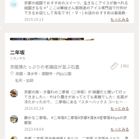
濃厚なのに甘すぎず、口どけが最高で本当においしかったので
京都の祗園でおすすめのスイーツ、生きなこアイスが食べれる
京都にきたらまた立ち寄りたいお店の1つになりました♡ #京
祗園きなな＊° ここは舞妓さん御用達のアイス専門店で行列が
都#おすすめ#スイーツ#アイス#秋の味覚ゴーラー隊#きなこ
できるお店として有名です( ・∇・) お店のおすすめは最高級の
丹波黒豆を使用したきなこの生アイス『できたてきなな』。
2019.10.13
もっとみる
(600円ほうじ茶付)なんと添加物、保存料、卵を一切使ってま
せん。 濃厚なのに甘すぎず、口どけが最高で本当においしかっ
たので京都にきたらまた立ち寄りたいお店の1つになりました
♡ #京都#おすすめ#スイーツ#アイス#秋の味覚ゴーラー隊#き
なこ
二年坂
ニネンザカ
1361
京風情たっぷりの老舗店が並ぶ石畳
祇園・清水寺・銀閣寺・円山公園
名所・旧跡
京都の旅✨ 夕暮れの二寧坂（二年坂）が 綺麗だと聞いて行っ
てきました︎︎⟡.· やはり趣きがあってとても素敵でした✨ 北風が
冷たかったので、 二寧坂にある『スターバックス コーヒー 京
都二寧坂ヤサカ茶屋店』さんへ行き コーヒーであたたまりま
2025.02.24
もっとみる
した☕️✨ 抹茶バターサンドも美味しかった♡ こちらのスタバ
は、 築100年を超える伝統的な日本家屋の店舗で、 畳の間で
静かな二寧坂。 #二年坂#二寧坂#京都#清水#産寧坂#Ayuの京
コーヒー体験が楽しめます。 私の隣にいた観光客さんが、 畳
都旅
の間はどこかと聞いてこられたので こちらですよとお伝えし
2023.04.04
もっとみる
ました😊 観光客さんは「ここに来るのが 夢だったんです✨」
と話していました。 その気持ちがよくわかります。 とても素
京都 二年坂 高台寺参拝とあとは、二年坂 三年坂をぶらり。 思