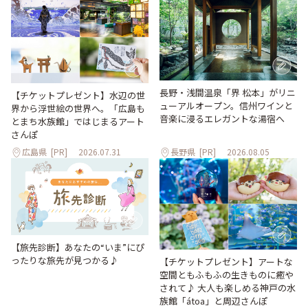
長野・浅間温泉「界 松本」がリニ
【チケットプレゼント】水辺の世
ューアルオープン。信州ワインと
界から浮世絵の世界へ。「広島も
音楽に浸るエレガントな湯宿へ
とまち水族館」ではじまるアート
さんぽ
広島県
[PR]
2026.07.31
長野県
[PR]
2026.08.05
【旅先診断】あなたの“いま”にぴ
ったりな旅先が見つかる♪
【チケットプレゼント】アートな
空間ともふもふの生きものに癒や
されて♪ 大人も楽しめる神戸の水
族館「átoa」と周辺さんぽ