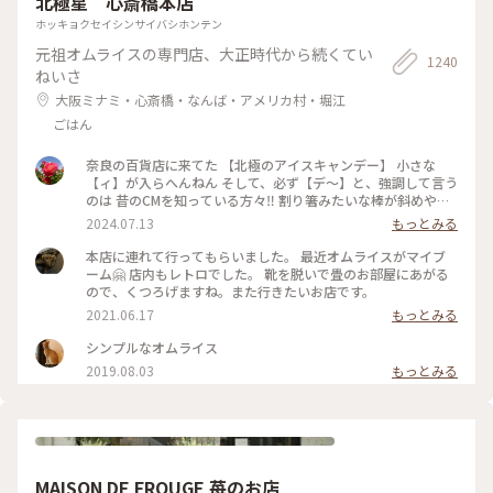
北極星 心斎橋本店
ホッキョクセイシンサイバシホンテン
元祖オムライスの専門店、大正時代から続くてい
1240
ねいさ
大阪ミナミ・心斎橋・なんば・アメリカ村・堀江
ごはん
奈良の百貨店に来てた 【北極のアイスキャンデー】 小さな
【ィ】が入らへんねん そして、必ず【デ〜】と、強調して言う
のは 昔のCMを知っている方々‼️ 割り箸みたいな棒が斜めやね
ん ※子供の頃は割り箸やと思いこんでた チョコと違うねん❗️ コ
2024.07.13
もっとみる
コアやねん❗️ #大阪市
本店に連れて行ってもらいました。 最近オムライスがマイブ
ーム🤗 店内もレトロでした。 靴を脱いで畳のお部屋にあがる
ので、くつろげますね。また行きたいお店です。
2021.06.17
もっとみる
シンプルなオムライス
2019.08.03
もっとみる
MAISON DE FROUGE 苺のお店