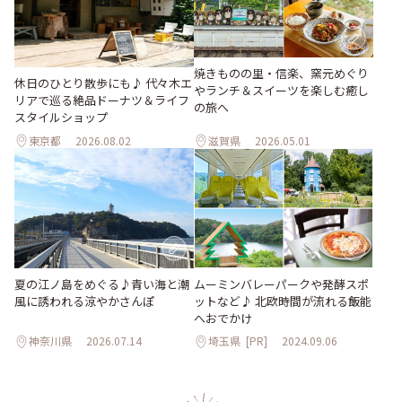
焼きものの里・信楽、窯元めぐり
休日のひとり散歩にも♪ 代々木エ
やランチ＆スイーツを楽しむ癒し
リアで巡る絶品ドーナツ＆ライフ
の旅へ
スタイルショップ
東京都
2026.08.02
滋賀県
2026.05.01
夏の江ノ島をめぐる♪青い海と潮
ムーミンバレーパークや発酵スポ
風に誘われる涼やかさんぽ
ットなど♪ 北欧時間が流れる飯能
へおでかけ
神奈川県
2026.07.14
埼玉県
[PR]
2024.09.06