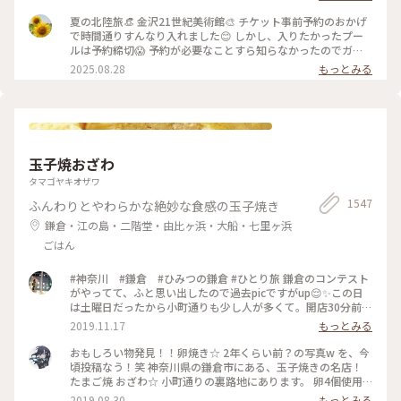
るための場所』も鑑賞。 これは、アートチームSIDE COREの
展覧会で、 「道」や「移動」をテーマに、 ストリートカルチ
夏の北陸旅👒 金沢21世紀美術館🎨‎ チケット事前予約のおかげ
ャーの視点から 「異なる場所をつなぐ表現」、 「生きるため
で時間通りすんなり入れました😊 しかし、入りたかったプー
の場所」を 美術館の中に創出することを目指しているそう✨
ルは予約締切😱 予約が必要なことすら知らなかったのでガッ
様々な角度から道や移動を見ている作品、 一体感もあってと
カリ💧 そうですよね、人気の美術館ですものね… そして雨の
2025.08.28
もっとみる
っても面白かったです！ 一日中いても楽しめる とっても素敵
ため、屋外でプールを上から覗くのも中止になっていました💧
な美術館でした💕 ✳︎ 『コレクション展2 文字の可能性』
この時の展覧会はテーマが重く、見るのが辛くて途中でギブア
2025年9月27日(土) - 2026年1月18日(日） ✳︎ 『SIDE CORE
ップしてしまいました… 館内をぐるっと回っていると雨が止
Living road, Living space / 生きている道、生きるための場
み、上から覗くプールが見られるようになり急いで見学！ も
所』 2025年10月18日(土) - 2026年3月15日(日) #金沢21世紀
のの数分でまた雨が降り始めて見学中止になり、少しの間でし
美術館 #コレクション展2文字の可能性
たが見られて良かったです😊 館内外にアート作品に溢れ、か
#SIDECORELivingroadLivingspace/生きている道生きるため
玉子焼おざわ
わいいラビットチェアや、憧れのアルネ・ヤコブセンデザイン
の場所 #ことりっぷと一緒 #金沢 #金沢旅
のアントチェアやスワンチェアに座れたのも満足✨ 女子トイレ
タマゴヤキオザワ
の中にもアートがありました🎨 #夏の北陸旅 #北陸旅 #金沢21
1547
ふんわりとやわらかな絶妙な食感の玉子焼き
世紀美術館 #美術館 #金沢 #石川 #アートな景色
鎌倉・江の島・二階堂・由比ヶ浜・大船・七里ヶ浜
ごはん
#神奈川 #鎌倉 #ひみつの鎌倉 #ひとり旅 鎌倉のコンテスト
がやってて、ふと思い出したので過去picですがup😌✨この日
は土曜日だったから小町通りも少し人が多くて。開店30分前に
並び始めて、既に前に10人ほどいましたよ〜。運良く1巡目で
2019.11.17
もっとみる
入れたので、玉子焼きを注文😎なんともいえない甘さと出汁の
お味と、、、とりあえず美味😂笑！また機会があれば行きたい
おもしろい物発見！！卵焼き☆ 2年くらい前？の写真w を、今
なあ。
頃投稿なう！笑 神奈川県の鎌倉市にある、玉子焼きの名店！
たまご焼 おざわ☆ 小町通りの裏路地にあります。 卵4個使用
で、砂糖醤油の風味の後に、出汁の風味と旨みが来る感じでし
2019.08.30
もっとみる