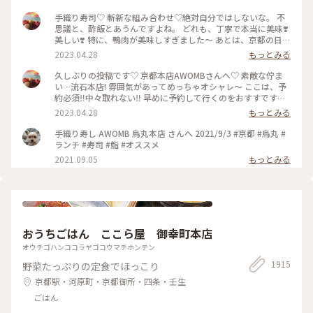
手織り寿司♡ 斬新な組み合わせ♡絶対自分ではしないな。 不
思議と、酢飯とあうんですよね。 どれも、丁寧で本当に美味❣️
美しい❣️ 特に、鴨肉が美味しすぎました〜 あとは、京都の日本
酒🍶♡ 素敵時間でした〜 #わたしのことりっぷ旅 #AWOMB #
2023.04.28
もっとみる
京都 #烏丸本店 #手織り寿司
久しぶりの投稿です♡ 京都本店AWOMBさんへ♡ 素敵な佇ま
い…流石本店! 雰囲気があってめっちゃオシャレ〜 ここは、予
約必須‼︎中々取れない‼︎ 早めに予約して行くのをおすすです♡
GW人すごそうですね… #京都 #AWOMB #烏丸本店 #手織り寿
2023.04.28
もっとみる
司
手織り寿し AWOMB 烏丸本店 さんへ 2021/9/3 #京都 #烏丸 #
ランチ #寿司 #鮨 #オススメ
2021.09.05
もっとみる
おうちごはん ここら屋 御幸町本店
オウチゴハンココラヤゴコウマチホンテン
1915
野菜たっぷりの定食でほっこり
京都駅・河原町・京都御所・四条・壬生
ごはん