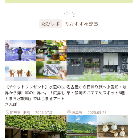
のおすすめ記事
たびレポ
【チケットプレゼント】水辺の世
名古屋から日帰り旅へ♪愛知・岐
界から浮世絵の世界へ。「広島も
阜・静岡のおすすめスポット6選
とまち水族館」ではじまるアート
さんぽ
広島県
[PR]
2026.07.31
岐阜県
2025.09.23