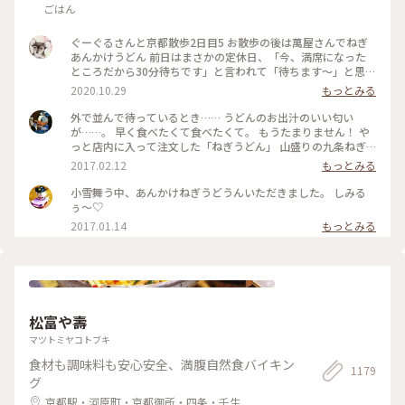
ごはん
ぐーぐるさんと京都散歩2日目5 お散歩の後は萬屋さんでねぎ
あんかけうどん 前日はまさかの定休日、「今、満席になった
ところだから30分待ちです」と言われて「待ちます〜」と思わ
ず♡︎😆 検温もして無事にいただきました❣️ #小さな秋 #京都 #
2020.10.29
もっとみる
食欲の秋
外で並んで待っているとき…… うどんのお出汁のいい匂い
が……。 早く食べたくて食べたくて。 もうたまりません！ や
っと店内に入って注文した「ねぎうどん」 山盛りの九条ねぎ
と、おろし生姜がのってやってきました！ あ～～もう幸せ
2017.02.12
もっとみる
～！ 出汁の匂いを嗅ぎながら、ねぎと生姜、ねぎとうどん、
出汁の順で、あっという間に平らげてしまいました。 食べ終
小雪舞う中、あんかけねぎうどうんいただきました。 しみる
わったときに友人と目を合わせて笑顔でほっこり！ 身も心も
ぅ〜♡
充電満タン！ #和む #京都さんぽ#ことりっぷ京都
2017.01.14
もっとみる
松富や壽
マツトミヤコトブキ
食材も調味料も安心安全、満腹自然食バイキン
1179
グ
京都駅・河原町・京都御所・四条・壬生