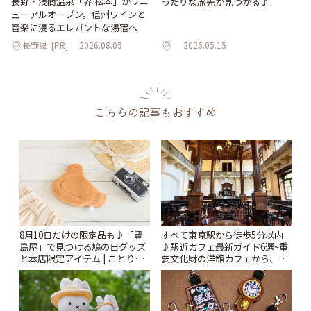
長野・浅間温泉「界 松本」がリニ
ったりな旅先が見つかる♪
ューアルオープン。信州ワインと
音楽に浸るエレガントな湯宿へ
長野県
[PR]
2026.08.05
2026.05.15
こちらの記事もおすすめ
8月10日だけの限定品も♪「豊
すべて東京駅から徒歩5分以内
島屋」で見つける鳩の日グッズ
♪駅近カフェ最新ガイド6選~重
と本店限定アイテム | ことりっ
要文化財の洋館カフェから、改
ぷ
札すぐのレトロ喫茶まで~ | こと
りっぷ