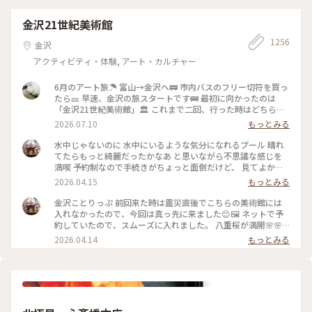
鎌倉#リング
金沢21世紀美術館
1256
金沢
アクティビティ・体験, アート・カルチャー
6月のアート旅☂️ 富山→金沢へ🚃 市内バスのフリー切符を買っ
たら🎫 早速、金沢の旅スタートです🚌 最初に向かったのは
「金沢21世紀美術館」🏛️ これまで二回、行った時はどちらも
休館日😱 今回初めて、あのスイミングプールも見ることが 出
2026.07.10
もっとみる
来ました🏊🏊 ただ私は一人(笑)なのでプールに入っても上から
写真は撮れないよね⁉️と、、、 なので上から下の人達を見て楽
水中じゃないのに 水中にいるような気分になれるプール 晴れ
しみました😂 修学旅行かな❓の子供達の同行者の様に…🤣 混ま
てたらもっと綺麗だったかなあ と思いながら不思議な感じを
ないうちにと午前中に来たので そこまで混雑してなくゆっく
満喫 予約制なので手続きがちょっと面倒だけど、 見てよかっ
り出来ました✨✨ #ひみつの絶景 #ことりっぷ金沢 #金沢21世
た #ちいさな列車旅 #金沢#金沢21世紀美術館#プール #現代ア
2026.04.15
もっとみる
紀美術館#スイミングプール #金沢市内バスフリー切符
ート
金沢ことりっぷ 前回来た時は震災直後でこちらの美術館には
入れなかったので、今回は真っ先に来ました😊🖼️ ネットで予
約していたので、スムーズに入れました。 八重桜が満開🌸🌸
🌸🌸🌸 芝生も綺麗でとても気持ちいい。 フリースペースもた
2026.04.14
もっとみる
くさんあるので のんびり楽しめます。 今日は海外からの観光
客が多かったようで、 私も英語で案内されそうになりました
😅 #ちいさな列車旅 #金沢#石川県#金沢21世紀美術館#桜🌸#
現代アート