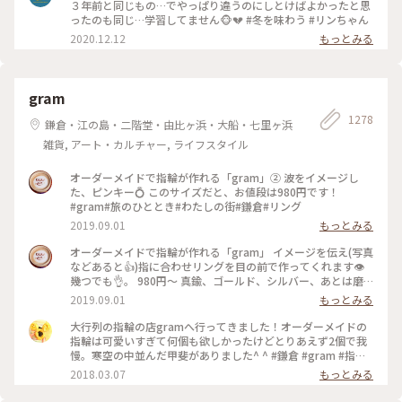
３年前と同じもの…でやっぱり違うのにしとけばよかったと思
ったのも同じ…学習してません🐵💔 #冬を味わう #リンちゃん
2020.12.12
もっとみる
gram
1278
鎌倉・江の島・二階堂・由比ヶ浜・大船・七里ヶ浜
雑貨, アート・カルチャー, ライフスタイル
オーダーメイドで指輪が作れる「gram」② 波をイメージし
た、ピンキー💍 このサイズだと、お値段は980円です！
#gram#旅のひととき#わたしの街#鎌倉#リング
2019.09.01
もっとみる
オーダーメイドで指輪が作れる「gram」 イメージを伝え(写真
などあると👍)指に合わせリングを目の前で作ってくれます👁
幾つでも👌。 980円〜 真鍮、ゴールド、シルバー、あとは磨
きをかけるかマットな感じにするか💍😊✨✨ 今回は、左からピ
2019.09.01
もっとみる
ンキー、中指、親指と作りました😅 いつもは行列がすごいの
に、この日、整理券なし、30分並び入れました😱😱‼️(平日の
大行列の指輪の店gramへ行ってきました！オーダーメイドの
夕方) 皆さん、カップルもいだけど、グループで来られ旅の思
指輪は可愛いすぎて何個も欲しかったけどとりあえず2個で我
い出に作られたりしている方が多かったです😊 まさか、入れ
慢。寒空の中並んだ甲斐がありました^ ^ #鎌倉 #gram #指輪
ると思わなかったので、待ち時間に情報収集し勢いで作ったリ
#オーダーメイド
2018.03.07
もっとみる
ング。それでも、なんだか愛着がわきますね… 次は、重ね付け
られるのを作ろうかなぁ… #gram#旅のひととき#わたしの街#