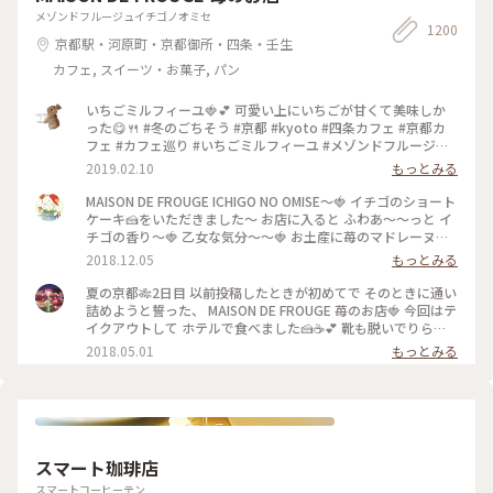
メゾンドフルージュイチゴノオミセ
1200
京都駅・河原町・京都御所・四条・壬生
カフェ, スイーツ・お菓子, パン
いちごミルフィーユ🍓💕 可愛い上にいちごが甘くて美味しか
った😋🍴 #冬のごちそう #京都 #kyoto #四条カフェ #京都カ
フェ #カフェ巡り #いちごミルフィーユ #メゾンドフルージュ
#苺 #strawberry #ストロベリー #いちご大好き#お茶にしよう
2019.02.10
もっとみる
MAISON DE FROUGE ICHIGO NO OMISE〜🍓 イチゴのショート
ケーキ🍰をいただきました〜 お店に入ると ふわあ〜〜っと イ
チゴの香り〜🍓 乙女な気分〜〜🍓 お土産に苺のマドレーヌを
購入〜楽しみっ❤️ #京都#イチゴのお店#ショートケーキ
2018.12.05
もっとみる
夏の京都🎋2日目 以前投稿したときが初めてで そのときに通い
詰めようと誓った、 MAISON DE FROUGE 苺のお店🍓 今回はテ
イクアウトして ホテルで食べました🍰☕️💕 靴も脱いでりらっ
くす〜〜しながら食べて、 お店でとはまた違った幸せな苺時間
2018.05.01
もっとみる
でした🍓 #京都 #カフェ #ケーキ #苺
スマート珈琲店
スマートコーヒーテン