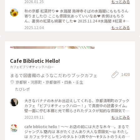
2026.01.25
もっとみる
れていく水路のすぐ横を歩くことも出来ます。けっこう感動で
した。 #開運旅#京都#南禅寺#水路閣#琵琶湖疏水
秋の京都 紅葉狩り🍁 水路閣 南禅寺そばの水路閣にももちろん
寄りました😊 ここも雰囲気あっていいなあ❤️ 表側はもちろ
ん、裏側の紅葉も綺麗でした🍁 2025.11.24 #水路閣 #紅葉 #紅
葉狩り #京都 #ことりっぷ #秋の装い
2025.12.04
もっとみる
Cafe Bibliotic Hello!
カフェビブリオティックハロー
1420
まるで図書館のようなこだわりブックカフェ
京都駅・河原町・京都御所・四条・壬生
たびレポ
大きなバナナの木がお出迎えしてくれる、京都清明町のブック
カフェ「ビブリオティックハロー！」で真夜中の読書タイム。
壁一面に佇む本棚と光で照らされたデスクが知的な雰囲気で、
これぞ大人カフェでした。2階に貫けている本棚を見に行く
2022.09.11
もっとみる
と、ちょっとスケスケの渡り廊下でスリリング。スイーツもド
リンクも美味しくて、夜遅くまでやっているのも嬉しくて。。
cafe bibliotic hello！〜〜 お店の前には大きな木々…。まるで
これは出張の度に立ち寄りそうです。築150年以上の町屋をリ
ジャングル⁇ 店内は 本がたくさんあり大人な雰囲気〜📖 わたし
ノベしたというところも見応えあり。観光というよりも、ロー
は カフェラテとレモンのタルト🍋爽やか〜❣️タルトのうえの レ