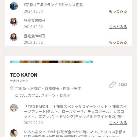
#京都 #三条 #ランチ #ミックス定食
2024.12.30
もっとみる
昼定食980円
2018.10.02
もっとみる
昼定食980円
2018.10.02
もっとみる
TEO KAFON
テオカフォン
1863
京都駅・河原町・京都御所・四条・壬生
ごはん, カフェ, スイーツ・お菓子
「TEO KAFON」 ＊抹茶スペシャルスイーツセット ・抹茶スイ
ーツプレート(タルト、ロールケーキ、チョコボール、ビスコ
ッティ、エクレア) ・ドリンク(キャラメルホワイトモカ) 抹茶
三昧出来て大満足したそうです。 フォークを2本用意して頂い
2020.02.20
もっとみる
たのですが、娘一人で完食でした。 #TEO KAFON#抹茶三昧#
プチことりっぷ京都#冬のおでかけ
いろんなタイプのお抹茶が食べたい時に💕 #ことりっぷ京都 #
抹茶 #新京極 #前田珈琲 #河原町 #京都 #カフェ #コーヒー