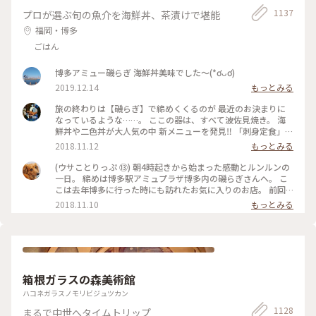
#包み香 #和詩倶楽部 #わしくらぶ #お土産 #おみやげ #おみや
げ図鑑 #お香 #白檀 #和紙 #こもりっぷ仙台 #カメラ #カメラ初
1137
プロが選ぶ旬の魚介を海鮮丼、茶漬けで堪能
心者🔰 #fumitubu
福岡・博多
ごはん
博多アミュー磯らぎ 海鮮丼美味でした〜(*ơᴗơ)
2019.12.14
もっとみる
旅の終わりは【磯らぎ】で締めくくるのが 最近のお決まりに
なっているような……。 ここの器は、すべて波佐見焼き。 海
鮮丼や二色丼が大人気の中 新メニューを発見‼️ 「刺身定食」と
一般的に使われる名前ですが、運ばれてきたものを見ると
2018.11.12
もっとみる
✨✨✨ お洒落な感じでテンションUP⤴️⤴️ 新鮮なお刺身を、特
製ゴマだれや、甘口九州醤油、辛口関東醤油で食べたり、ごは
(ウサことりっぷ ⑬) 朝4時起きから始まった感動とルンルンの
んに乗っけてあご出汁をかけたり……。 大好きなユーザーさん
一日。 締めは博多駅アミュプラザ博多内の磯らぎさんへ。 こ
と…… 別れづらいせいか、おしゃべりしながら時間をかけて少
こは去年博多に行った時にも訪れたお気に入りのお店。 前回
しずつ少しずついただきました。 定食で出されたお茶碗、湯
はユーザーさんの投稿を見て行ったのですが、今回はその投稿
2018.11.10
もっとみる
呑み、お箸、ゴマだれ、ゴボウ茶など購入することができま
者ご本人とご一緒させて頂きました☺️ 混んでいたので窓際で
す。 またいらしてくださいね‼️ ウサコッコさん、merryさん❣️
なくカウンター席だったのは残念でしたが、前回は無かった
#わたしの街#クラシカル#秋深き#ことりっぷ福岡
｢刺身定食」を仲良くオーダー。 その日に捕れた新鮮なお刺身
8種の盛り合わせを、まずはそのまま薬味やタレで楽しみ。。
あとは特製のアゴ出汁を掛けて海鮮茶漬けにしていただきまし
た😊 お魚が新鮮なのでどうやって食べても美味しい🎵一緒に
箱根ガラスの森美術館
出してくれるごぼう茶もgooです。 2日間ずっとドライバー、
ガイドをしてくださったnaonaoaromaさん。 久留米から博多
ハコネガラスノモリビジュツカン
まで、一緒に夕飯を食べる為に来てくれました。 感謝、感謝
1128
まるで中世へタイムトリップ
の楽しかった2日間もあっという間に過ぎ このあとは涙のお別