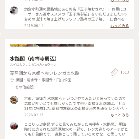
た！ 口当たりは柔らでした！ 記憶でわ… 開店の11時半前に行
ったのに、長者の列で30分以上待った記憶が… 懐かし～ ま
鎌倉小町通の裏路地にあるお店『玉子焼おざわ』 ・ お昼にユ
た、食べに行きたいな～ #神奈川 #鎌倉 #玉子焼き #おざわ #御
ーザーさん達オススメの「玉子焼御前」をいただきました✨✨
膳 #名店 #小町通り #裏 #過去
甘めの出汁で焼き上げたフワフワ熱々の玉子焼、一口食べると
旨味がジュワーッと広がります😆 この味は絶対家で再現でき
2019.06.14
もっとみる
ない美味しさです🌟 ・ ちなみに、ご飯の上の昆布もいいお
味。 玉子焼の箸休め的な役目を果たしていますよ😊 鎌倉に行
かれた時はぜひご賞味あれ！ #玉子焼おざわ #玉子焼御前 #鎌
倉 #小町通り
水路閣（南禅寺周辺）
スイロカクナンゼンジシュウヘン
1513
琵琶湖から京都へ赤いレンガの水路
祇園・清水寺・銀閣寺・円山公園
その他施設
京都、南禅寺 水路閣へ✨ いつか見てみたいと思っていたので
念願が叶いとても嬉しかったです🥹✨ 南禅寺水路閣は、明治
21年に完成した 京都市左京区の南禅寺境内を通る レンガ花崗
岩造りのアーチ型水道橋。 琵琶湖疏水事業の一環として 田辺
2026.02.25
もっとみる
朔郎氏が設計しました。 レトロなアーチがとても雰囲気があ
ります✨ 最後の写真は、上から見た写真です😊 帰りは水路横
ことりっぷ京都 ずっと見てみたかった南禅寺・水路閣。 明治
の道を散策しながら 駅に向かいました👣 #南禅寺水路閣 #京都
時代に造られた琵琶湖疏水の一部で、レンガ造りのアーチがと
#開運旅 #水路閣 #南禅寺
ても印象的です。 遺跡として残っているのかな、と思っていた
のですが水路橋に上がることが出来て、琵琶湖の水が京都に流