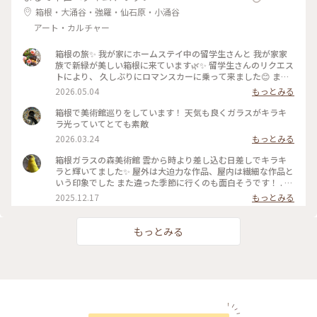
れが待っていました😢 また必ずお会いしましょう✨ (11月3日
箱根・大涌谷・強羅・仙石原・小涌谷
撮影) #感動の旅 #お気に入りのお店 #2日間ありがとう
アート・カルチャー
箱根の旅✨ 我が家にホームステイ中の留学生さんと 我が家家
族で新緑が美しい箱根に来ています🌿✨ 留学生さんのリクエス
トにより、 久しぶりにロマンスカーに乗って来ました😊 まず
は、箱根ガラスの森美術館へ°˖✧ 1番感動したのが、庭園でひ
2026.05.04
もっとみる
ときわ輝いていた 「クリスタル・ガラスの藤の花」💙💜🤍 藤
の花は春から初夏にかけて 箱根の山間に美しく咲くそうで、
箱根で美術館巡りをしています！ 天気も良くガラスがキラキ
またイタリア•フィレンツェにも 名所があるそうです✨ その藤
ラ光っていてとても素敵
の花をクリスタル・ガラスで表現... 爽やかな初夏の風と木漏れ
2026.03.24
もっとみる
日に輝く様子は 夢のように美しかったです𖧷 ⁺. 【展示期間】
2026年3月14日から6月25日まで。 #箱根ガラスの森美術館 #
箱根ガラスの森美術館 雲から時より差し込む日差しでキラキ
箱根 #ちいさな列車旅 #クリスタル・ガラスの藤の花 #藤の花
ラと輝いてました✨ 屋外は大迫力な作品、屋内は繊細な作品と
#藤 #久しぶりにロマンスカー
いう印象でした また違った季節に行くのも面白そうです！ . #
ことりっぷ #ことりっぷ箱根
2025.12.17
もっとみる
もっとみる