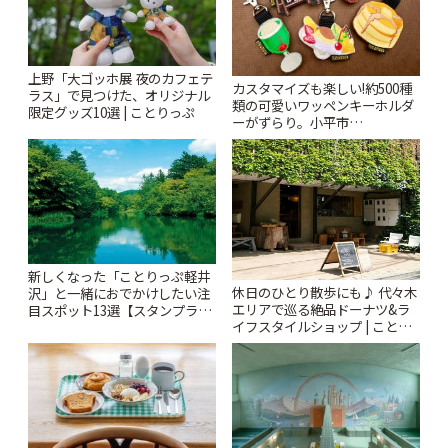
上野「大ゴッホ展 夜のカフェテ
カスタマイズも楽しい!約500種
ラス」で見つけた、オリジナル
類の可愛いワッペンキーホルダ
限定グッズ10選 | ことりっぷ
ーがずらり。小平市
「Kimamaya T&K」 | ことりっ
ぷ
新しくなった「ことりっぷ軽井
休日のひとり散歩にも♪ 代々木
沢」と一緒におでかけしたい注
エリアで巡る絶品ドーナツ&ラ
目スポット13選【スタンプラリ
イフスタイルショップ | ことり
ー開催中】 | ことりっぷ
っぷ