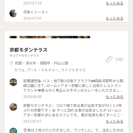
カルに寄り添っているようで温かい空気も感じました。 #私の
モンのドライフルーツがめちゃくちゃ美味しい❣️ カフェの横で
2019.07.10
もっとみる
ことりっぷ2022 #Myことりっぷ #京都カフェ #ブックカフ
は パンも販売してます。こちらも魅力的でしたが またの機会
ェ #読書 #ガトーショコラ #コーヒー
に〜 #京都#カフェ#レモンタルト
花咲くシーズン
2018.07.05
もっとみる
京都モダンテラス
キョウトモダンテラス
1301
祇園・清水寺・銀閣寺・円山公園
カフェ, アート・カルチャー, ライフスタイル
定期通院後､バス・地下鉄1日券でブラブラ🚌四条河原町から岡
崎公園にきて､ロームシアター京都に新しく出来たレストラン
でランチ🍽️柔らかく煮込んだ牛タンのカレーをいただきました
🍛 #グルメ #ランチ #カレー
2024.08.08
もっとみる
京都モダンテラス✨ コロナ禍で来る事が出来ず気が付くと3年
ぶりの京都です！😭 やっと訪れる事が出来ました💕 ロームシ
アター京都の2Fにあるカフェです。 風が気持ち良くずーとこ
こで時間を過ごしていたいカフェです🥰 スズメが残したケー
2022.05.07
もっとみる
キのくずを食べにテーブルの上にやってきてました😆 #Myこ
とりっぷ #春風さんぽ
🐵実は３年ぶりに行きました、ランチしに。で、注文したのは