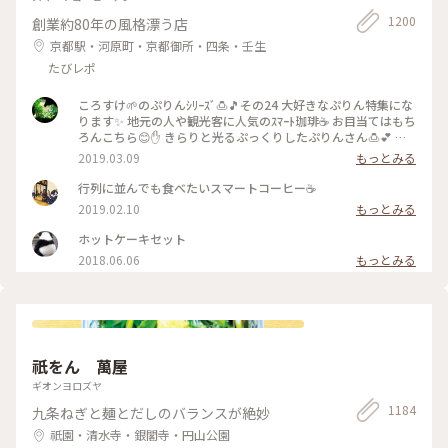
1200
創業約80年の風格漂う店
京都駅・河原町・京都御所・四条・壬生
たびレポ
ころすけ🌱のぷりんｼﾘｰｽﾞ🍮🎵その24 大好きなぷりん特集にな
ります✨ 地元の人や観光客に人気のｽﾏｰﾄ珈琲☕️ お目当てはもち
ろんこちら😊✋ きらりと光るぷっくりしたぷりんさん🍮💕 固
めで卵を感じる昔ながらのお味です😊ｶﾗﾒﾙｿｰｽはとても優しく
2019.03.09
もっとみる
苦味がなくて美味しかった～(*´∀｀*)🎶 ｶﾞﾗｽのお皿もお店の
昭和ﾚﾄﾛな雰囲気にぴったり合っていました💓たまごｻﾝﾄﾞもﾎｯﾄ
行列に並んでも食べたいスマートコーヒー☕️
ｹｰｷも美味しくて京都に来たらおすすめな喫茶店です🍴 #スマ
2019.02.10
もっとみる
ート珈琲 #ぷりん #プリン #昔ながら #光る #レトロ #昭和レト
ロ #喫茶店 #お目当て #自家製 #京都 #ぷりんシリーズ
ホットケーキセット
2018.06.06
もっとみる
祇をん 萬屋
ギオンヨロズヤ
1184
九条ねぎと麺とだしのバランスが絶妙
祇園・清水寺・銀閣寺・円山公園