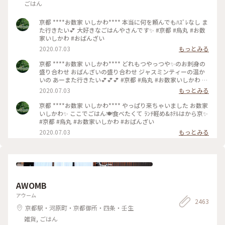
ごはん
京都 ****お数家 いしかわ**** 本当に何を頼んでもﾊｽﾞﾚなし ま
た行きたい💕 大好きなごはんやさんです✨ #京都 #烏丸 #お数
家いしかわ #おばんざい
2020.07.03
もっとみる
京都 ****お数家 いしかわ**** どれもつやっつや✨のお刺身の
盛り合わせ おばんざいの盛り合わせ ジャスミンティーの温か
いの あーまた行きたい💕💕💕 #京都 #烏丸 #お数家いしかわ #
おばんざい #お刺身 #刺盛り #おばんざい盛り合わせ
2020.07.03
もっとみる
京都 ****お数家 いしかわ**** やっぱり来ちゃいました お数家
いしかわ✨ ここでごはん🍽️食べたくて ﾗﾝﾁ軽め&ﾎﾃﾙはから京✨
#京都 #烏丸 #お数家いしかわ #おばんざい
2020.07.03
もっとみる
AWOMB
アウーム
2463
京都駅・河原町・京都御所・四条・壬生
雑貨, ごはん