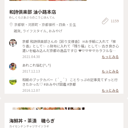
和詩倶楽部 油小路本店
わしくらぶあぶらのこうじほんてん
1159
京都駅・河原町・京都御所・四条・壬生
雑貨, ライフスタイル, おみやげ
京都 和詩倶楽部さんの【彩り文様香】 ✉お手紙に入れて「移
り香」として✨ 👛財布に入れて「残り福」として✨ 古き良き心
遣いを組み込んだ京都の逸品です😊 ❤️💛💚💙💜カラフルな可
愛い「京もの」 持ってるだけで幸せな気持ちになりますよ〜(*
2021.04.30
もっとみる
´ᵕ`*) ❁❀✿✾🤍香りは 白檀🤍❁❀✿✾ 伝統文様の説明は写真5
枚目を見てくださいね✨ * 白檀はふくよかで優美さを兼ね備え
あれこれ悩む(^｡^)
高貴な心打つ香りがします(*´˘`*)♡♡♡ 大好きな香りです(｡･
2017.12.13
もっとみる
ω･｡)❁。🌼.*･ﾟ .ﾟ･*. * 古代より人の心を捉え 和らげてきた香
り。 お寺にいるような落ち着いた気持ちになります😌 * 今日
和紙のブックカバー（＾_＾） ことりっぷの記事見てずっと行
で4月も最終日。 過ぎ行く春を名残惜しみ 桜のお香をたきまし
きたかった♡ #おみやげ図鑑 #京都
た･:*:･(*´ｴ｀*)･:*:･ 🌸桜だけど 白檀の香りです😆 🐱にゃんこ
2016.12.07
もっとみる
のお香立てを見せたかったの〜😜 * 我慢がまんの連休ですが
お家時間も楽しく豊かに過ごしましょ💕 ～
🎼.•*¨*•.¸¸♬🎶•*¨*•.¸¸♬•*¨*•.¸¸♪😀❤🌷🐇🦋 先月 仙台三
越の京都展で買いました。 懐紙を利用した お箸袋の折り方な
ども教えていただきました〜😍 Webショップでも買えます
よ〜✨ エリアは妄想ことりっぷで*⋆✈京都にお邪魔しま〜す😊
⤵︎ ︎下のスポットから ことりっぷさんの記事がご覧になれます
海鮮丼・茶漬 磯らぎ
よ😊 * #花を愉しむ #ことりっぷ京都 #京都 #和紙 #彩り文様香
カイセンドンチャヅケイソラギ