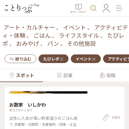
ガイド・マガジン
アート・カルチャー
、
イベント
、
アクティビテ
ィ・体験
、
ごはん
、
ライフスタイル
、
たびレ
ポ
、
おみやげ
、
パン
、
その他施設
絞り込む
たびレポ
イベント
アクティビ
スポット
記事
投稿
お数家 いしかわ
オカズヤイシカワ
2464
女性に人気が高い町家造りのごはん処
京都駅・河原町・京都御所・四条・壬生