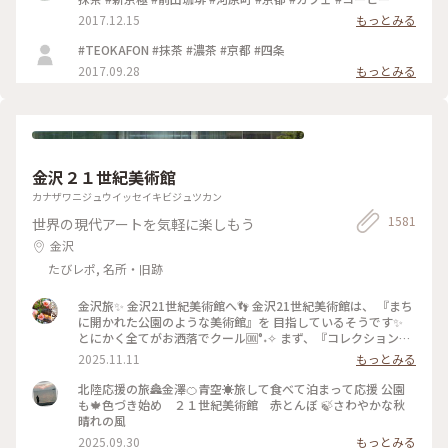
2017.12.15
もっとみる
#TEOKAFON #抹茶 #濃茶 #京都 #四条
2017.09.28
もっとみる
金沢２１世紀美術館
カナザワニジュウイッセイキビジュツカン
1581
世界の現代アートを気軽に楽しもう
金沢
たびレポ, 名所・旧跡
金沢旅✨ 金沢21世紀美術館へ👣 金沢21世紀美術館は、 『まち
に開かれた公園のような美術館』を 目指しているそうです✨
とにかく全てがお洒落でクール🆒°˖✧ まず、『コレクション展
2 文字の可能性』を鑑賞。 現代アート作品における「文字」
2025.11.11
もっとみる
の表現に 焦点を当てて、文字が持つ可能性を 絵画、版画、
書、陶芸、映像など 様々な形式の作品を通して探求していま
北陸応援の旅🏯金澤🍊青空☀️旅して食べて泊まって応援 公園
す。 文字に関して多角的な視点から見た作品の数々、 こうい
も🍁色づき始め ２１世紀美術館 赤とんぼ 🍃さわやかな秋
う見方もあるんだ！と とても興味深かったです✨ また、
晴れの風
『SIDE CORE Living road, Living space / 生きている道、生き
2025.09.30
もっとみる