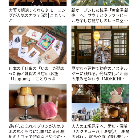
大阪で朝活するなら♪ モーニン
新オープンした銭湯「黄金湯 新
グが人気のカフェ5選 | ことりっ
宿」へ。サウナとクラフトビー
ぷ
ルを楽しむ癒やしのレトロ空間
| ことりっぷ
日本の手仕事の「いま」が詰ま
歴史ある建物で鎌倉のノスタル
った器と雑貨のお店/西荻窪
ジーに触れる。発酵文化と湘南
「tsugumi」 | ことりっぷ
の恵みを味わう「MOKICHI
KAMAKURA」 | ことりっぷ
遊び心あふれるプリンが人気♪
大人の工場見学へ、愛知・岡崎
木のぬくもりに包まれた山小屋
「カクキュー八丁味噌(八丁味噌
風のカフェで特別なおやつ時間
の郷)」。試食や買い物も楽しみ