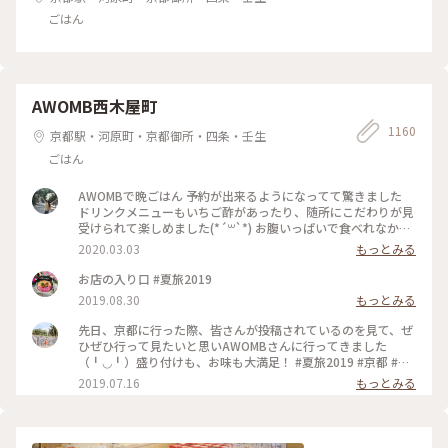
ごはん
AWOMB西木屋町
1160
京都駅・河原町・京都御所・四条・壬生
ごはん
AWOMBで晩ごはん 予約が出来るようになってて驚きました
ドリンクメニューもいちご酢があったり、随所にこだわりが見
受けられて楽しめました(*´꒳`*) お腹いっぱいで食べれなかっ
たデザートは次のお楽しみですー♡ #春の訪れ #女子旅 #いち
2020.03.03
もっとみる
ご #手織り寿司
お店の入り口 #夏旅2019
2019.08.30
もっとみる
先日、京都に行った際、皆さんが投稿されているのを見て、ぜ
ひぜひ行って見たいと思いAWOMBさんに行ってきました
（╹◡╹）盛り付けも、お味も大満足！ #夏旅2019 #京都 #五
条 #AWOMB
2019.07.16
もっとみる