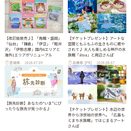
【改訂版発売♪】「角館・盛岡」
【チケットプレゼント】アートな
「仙台」「鎌倉」「伊豆」「軽井
空間ともふもふの生きものに癒や
沢」「伊勢志摩」国内6エリアと
されて♪ 大人も楽しめる神戸の水
海外1エリアがリニューアル
族館「átoa」と周辺さんぽ
宮城県
2026.07.09
兵庫県
[PR]
2026.08.07
【旅先診断】あなたの“いま”にぴ
ったりな旅先が見つかる♪
【チケットプレゼント】水辺の世
界から浮世絵の世界へ。「広島も
とまち水族館」ではじまるアート
さんぽ