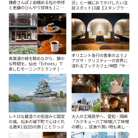
鎌倉さんぽ♪由緒ある社の参拝
沢」と一緒におでかけしたい注
と老舗のひんやり甘味も | こと
目スポット13選【スタンプラリ
りっぷ
ー開催中】 | ことりっぷ
オリエント急行の客車のよう♪
青葉通の緑を眺めながら、静か
アガサ・クリスティーの世界に
な時間を。仙台「Echoes」で
浸れるブックカフェ/神田「サロ
楽しむモーニングとランチ | こ
ンクリスティ」 | ことりっぷ
とりっぷ
レトロな蔵造りの街並みと国宝
大人の工場見学へ、愛知・岡崎
の城。松本の城下町で心ほぐれ
「カクキュー八丁味噌(八丁味噌
る週末1泊2日の旅 | ことりっぷ
の郷)」。試食や買い物も楽しみ
♪ | ことりっぷ