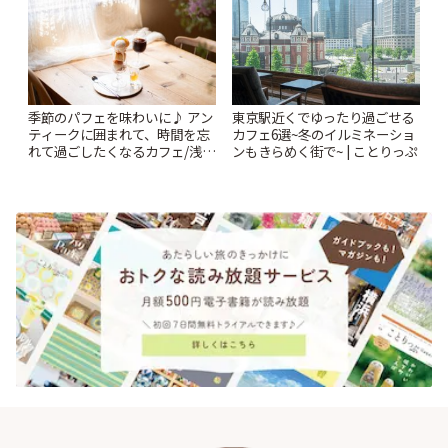
季節のパフェを味わいに♪ アン
東京駅近くでゆったり過ごせる
ティークに囲まれて、時間を忘
カフェ6選~冬のイルミネーショ
れて過ごしたくなるカフェ/浅草
ンもきらめく街で~ | ことりっぷ
「annorum cafe」 | ことりっぷ