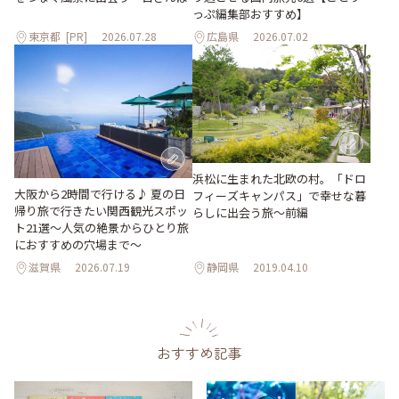
っぷ編集部おすすめ】
東京都
[PR]
2026.07.28
広島県
2026.07.02
浜松に生まれた北欧の村。「ドロ
大阪から2時間で行ける♪ 夏の日
フィーズキャンパス」で幸せな暮
帰り旅で行きたい関西観光スポッ
らしに出会う旅～前編
ト21選～人気の絶景からひとり旅
におすすめの穴場まで～
滋賀県
2026.07.19
静岡県
2019.04.10
おすすめ記事