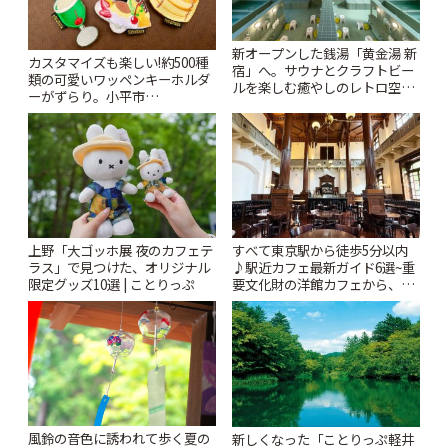
新オープンした銭湯「黄金湯 新
カスタマイズも楽しい!約500種
宿」へ。サウナとクラフトビー
類の可愛いワッペンキーホルダ
ルを楽しむ癒やしのレトロ空間
ーがずらり。小平市
| ことりっぷ
「Kimamaya T&K」 | ことりっ
ぷ
上野「大ゴッホ展 夜のカフェテ
すべて東京駅から徒歩5分以内
ラス」で見つけた、オリジナル
♪駅近カフェ最新ガイド6選~重
限定グッズ10選 | ことりっぷ
要文化財の洋館カフェから、改
札すぐのレトロ喫茶まで~ | こと
りっぷ
風鈴の音色に誘われて歩く夏の
新しくなった「ことりっぷ軽井