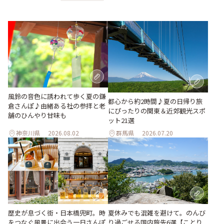
風鈴の音色に誘われて歩く夏の鎌
都心から約2時間♪夏の日帰り旅
倉さんぽ♪由緒ある社の参拝と老
にぴったりの関東＆近郊観光スポ
舗のひんやり甘味も
ット21選
神奈川県
2026.08.02
群馬県
2026.07.20
歴史が息づく街・日本橋兜町。時
夏休みでも混雑を避けて。のんび
をつなぐ風景に出会う一日さんぽ
り過ごせる国内旅先6選【ことり