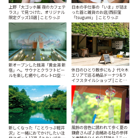
上野「大ゴッホ展 夜のカフェテ
日本の手仕事の「いま」が詰ま
ラス」で見つけた、オリジナル
った器と雑貨のお店/西荻窪
限定グッズ10選 | ことりっぷ
「tsugumi」 | ことりっぷ
新オープンした銭湯「黄金湯 新
休日のひとり散歩にも♪ 代々木
宿」へ。サウナとクラフトビー
エリアで巡る絶品ドーナツ&ラ
ルを楽しむ癒やしのレトロ空間
イフスタイルショップ | ことり
| ことりっぷ
っぷ
風鈴の音色に誘われて歩く夏の
新しくなった「ことりっぷ軽井
鎌倉さんぽ♪由緒ある社の参拝
沢」と一緒におでかけしたい注
と老舗のひんやり甘味も | こと