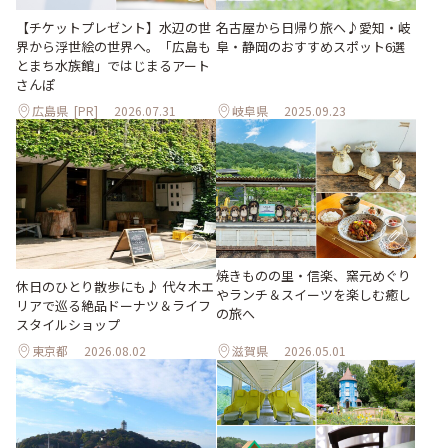
【チケットプレゼント】水辺の世
名古屋から日帰り旅へ♪愛知・岐
界から浮世絵の世界へ。「広島も
阜・静岡のおすすめスポット6選
とまち水族館」ではじまるアート
さんぽ
広島県
[PR]
2026.07.31
岐阜県
2025.09.23
焼きものの里・信楽、窯元めぐり
休日のひとり散歩にも♪ 代々木エ
やランチ＆スイーツを楽しむ癒し
リアで巡る絶品ドーナツ＆ライフ
の旅へ
スタイルショップ
東京都
2026.08.02
滋賀県
2026.05.01