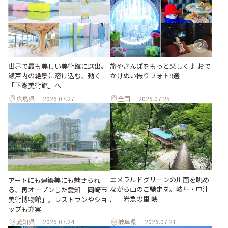
世界で最も美しい美術館に選出。
旅やさんぽをもっと楽しく♪ おで
瀬戸内の絶景に溶け込む、動く
かけぬい撮りフォト9選
「下瀬美術館」へ
広島県
2026.07.27
全国
2026.07.25
エメラルドグリーンの川面を眺め
アートにも建築美にも魅せられ
ながら山のご馳走を。岐阜・中津
る、再オープンした愛知「岡崎市
川「岩魚の里 峡」
美術博物館」。レストランやショ
ップも充実
愛知県
2026.07.24
岐阜県
2026.07.21