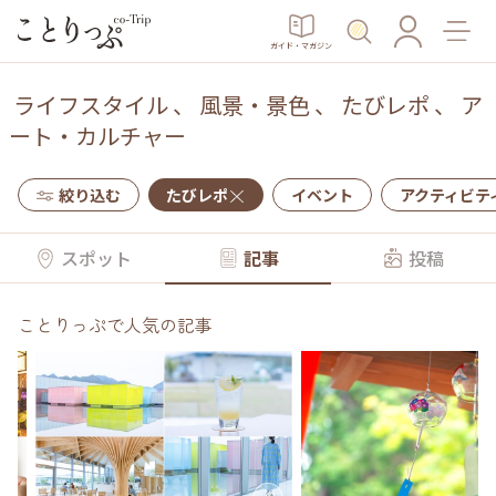
ガイド・マガジン
ライフスタイル
、
風景・景色
、
たびレポ
、
ア
ート・カルチャー
絞り込む
たびレポ
イベント
アクティビテ
スポット
記事
投稿
ことりっぷで人気の記事