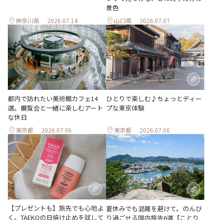
景色
神奈川県
2026.07.14
山口県
2026.07.07
都内で訪れたい美術館カフェ14
ひとりで楽しむ♪ちょっとディー
選。展覧会と一緒に楽しむアート
プな東京体験
な休日
東京都
2026.07.06
東京都
2026.07.06
【プレゼントも】旅先でも心地よ
夏休みでも混雑を避けて。のんび
く。TAEKOの日焼け止めを試して
り過ごせる国内旅先6選【ことり