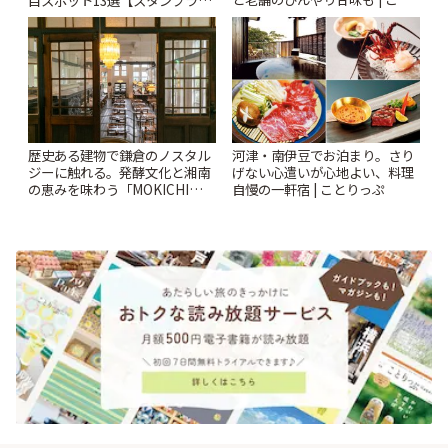
目スポット13選【スタンプラリ
りっぷ
ー開催中】 | ことりっぷ
歴史ある建物で鎌倉のノスタル
河津・南伊豆でお泊まり。さり
ジーに触れる。発酵文化と湘南
げない心遣いが心地よい、料理
の恵みを味わう「MOKICHI
自慢の一軒宿 | ことりっぷ
KAMAKURA」 | ことりっぷ