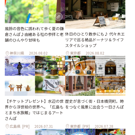
風鈴の音色に誘われて歩く夏の鎌
休日のひとり散歩にも♪ 代々木エ
倉さんぽ♪由緒ある社の参拝と老
リアで巡る絶品ドーナツ＆ライフ
舗のひんやり甘味も
スタイルショップ
神奈川県
2026.08.02
東京都
2026.08.02
【チケットプレゼント】水辺の世
歴史が息づく街・日本橋兜町。時
界から浮世絵の世界へ。「広島も
をつなぐ風景に出会う一日さんぽ
とまち水族館」ではじまるアート
さんぽ
広島県
[PR]
2026.07.31
東京都
[PR]
2026.07.28