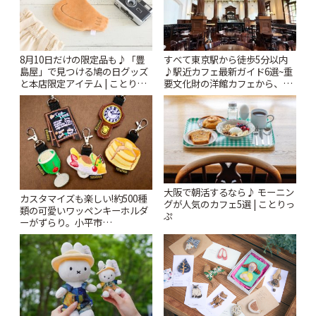
8月10日だけの限定品も♪「豊
すべて東京駅から徒歩5分以内
島屋」で見つける鳩の日グッズ
♪駅近カフェ最新ガイド6選~重
と本店限定アイテム | ことりっ
要文化財の洋館カフェから、改
ぷ
札すぐのレトロ喫茶まで~ | こと
りっぷ
大阪で朝活するなら♪ モーニン
カスタマイズも楽しい!約500種
グが人気のカフェ5選 | ことりっ
類の可愛いワッペンキーホルダ
ぷ
ーがずらり。小平市
「Kimamaya T&K」 | ことりっ
ぷ