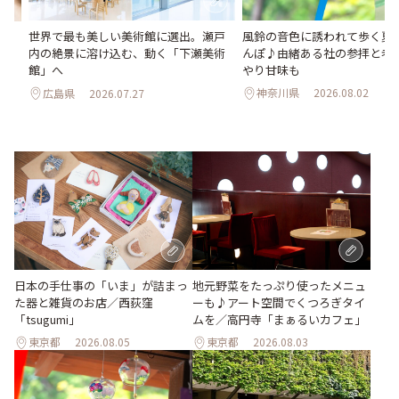
風鈴の音色に誘われて歩く夏
世界で最も美しい美術館に選出。瀬戸
か
んぽ♪由緒ある社の参拝と老
内の絶景に溶け込む、動く「下瀬美術
水
やり甘味も
館」へ
神奈川県
2026.08.02
広島県
2026.07.27
地元野菜をたっぷり使ったメニュ
日本の手仕事の「いま」が詰まっ
ーも♪アート空間でくつろぎタイ
た器と雑貨のお店／西荻窪
ムを／高円寺「まぁるいカフェ」
「tsugumi」
東京都
2026.08.05
東京都
2026.08.03