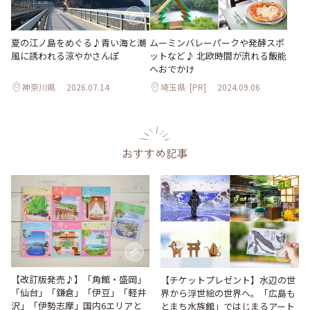
夏の江ノ島をめぐる♪青い海と潮
ムーミンバレーパークや発酵スポ
風に誘われる涼やかさんぽ
ットなど♪ 北欧時間が流れる飯能
へおでかけ
神奈川県
2026.07.14
埼玉県
[PR]
2024.09.06
おすすめ記事
【改訂版発売♪】「角館・盛岡」
【チケットプレゼント】水辺の世
「仙台」「鎌倉」「伊豆」「軽井
界から浮世絵の世界へ。「広島も
沢」「伊勢志摩」国内6エリアと
とまち水族館」ではじまるアート