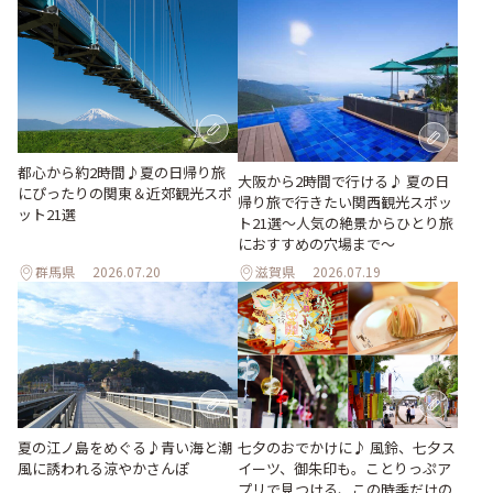
都心から約2時間♪夏の日帰り旅
大阪から2時間で行ける♪ 夏の日
にぴったりの関東＆近郊観光スポ
帰り旅で行きたい関西観光スポッ
ット21選
ト21選～人気の絶景からひとり旅
におすすめの穴場まで～
群馬県
2026.07.20
滋賀県
2026.07.19
夏の江ノ島をめぐる♪青い海と潮
七夕のおでかけに♪ 風鈴、七夕ス
風に誘われる涼やかさんぽ
イーツ、御朱印も。ことりっぷア
プリで見つける、この時季だけの