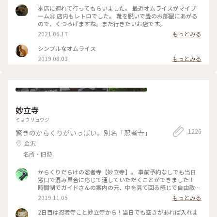
本店に連れて行ってもらいました。 最近オムライスがマイブ
ーム🤗 店内もレトロでした。 靴を脱いで畳のお部屋にあがる
ので、くつろげますね。また行きたいお店です。
2021.06.17
もっとみる
シンプルなオムライス
2019.08.03
もっとみる
妙立寺
ミョウリュウジ
1226
驚きのからくりがいっぱい。別名「忍者寺」
金沢
名所・旧跡
からくりだらけの忍者寺【妙立寺】。 事前予約なしでも当日
窓口で混み具合に応じて通していただくことができました！
時間制でガイドさんの案内の元、中を見て回る感じで自由散策
はできませんが様々なからくりの説明を聞くことができます。
2019.11.05
もっとみる
撮影禁止の為、中の写真はありませんが外人観光客にも人気な
ようで外国語での案内資料も充実していました。女子旅で茶屋
2日目は忍者寺こと妙立寺から！当日でも空きがあれば入れま