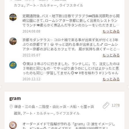
カフェ, アート・カルチャー, ライフスタイル
定期通院後､バス・地下鉄1日券でブラブラ🚌四条河原町から岡
崎公園にきて､ロームシアター京都に新しく出来たレストラン
でランチ🍽️柔らかく煮込んだ牛タンのカレーをいただきました
🍛 #グルメ #ランチ #カレー
2024.08.08
もっとみる
京都モダンテラス✨ コロナ禍で来る事が出来ず気が付くと3年
ぶりの京都です！😭 やっと訪れる事が出来ました💕 ロームシ
アター京都の2Fにあるカフェです。 風が気持ち良くずーとこ
こで時間を過ごしていたいカフェです🥰 スズメが残したケー
2022.05.07
もっとみる
キのくずを食べにテーブルの上にやってきてました😆 #Myこ
とりっぷ #春風さんぽ
🐵実は３年ぶりに行きました、ランチしに。で、注文したのは
３年前と同じもの…でやっぱり違うのにしとけばよかったと思
ったのも同じ…学習してません🐵💔 #冬を味わう #リンちゃん
2020.12.12
もっとみる
gram
1278
鎌倉・江の島・二階堂・由比ヶ浜・大船・七里ヶ浜
雑貨, アート・カルチャー, ライフスタイル
オーダーメイドで指輪が作れる「gram」② 波をイメージし
た、ピンキー💍 このサイズだと、お値段は980円です！