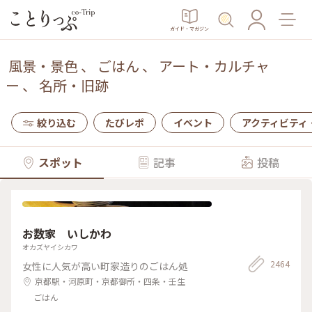
ガイド・マガジン
風景・景色
、
ごはん
、
アート・カルチャ
ー
、
名所・旧跡
絞り込む
たびレポ
イベント
アクティビティ
スポット
記事
投稿
お数家 いしかわ
オカズヤイシカワ
2464
女性に人気が高い町家造りのごはん処
京都駅・河原町・京都御所・四条・壬生
ごはん