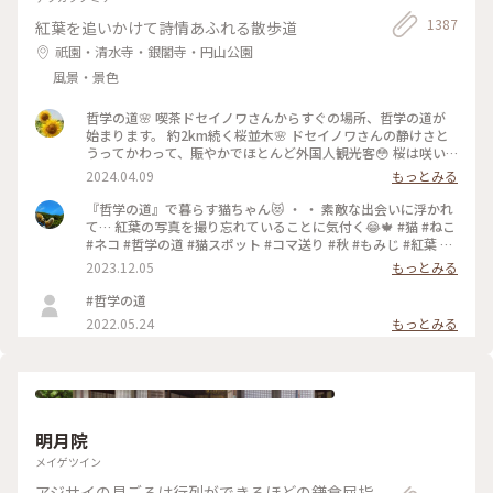
1387
紅葉を追いかけて詩情あふれる散歩道
祇園・清水寺・銀閣寺・円山公園
風景・景色
哲学の道🌸 喫茶ドセイノワさんからすぐの場所、哲学の道が
始まります。 約2km続く桜並木🌸 ドセイノワさんの静けさと
うってかわって、賑やかでほとんど外国人観光客😳 桜は咲い
ているのに異国を旅行しているような気分になります☺️ 途中
2024.04.09
もっとみる
で霊鑑寺に寄りながら、気持ちのいいお散歩になりました🌸 #
哲学の道 #桜 #お花見 #京都 #春色さがし #電車旅
『哲学の道』で暮らす猫ちゃん😻 ・ ・ 素敵な出会いに浮かれ
て… 紅葉の写真を撮り忘れていることに気付く😂🍁 #猫 #ねこ
#ネコ #哲学の道 #猫スポット #コマ送り #秋 #もみじ #紅葉 #
京都紅葉 #京都散策 #京都 #左京区 #岡崎エリア #kyoto #こと
2023.12.05
もっとみる
りっぷ京都 #私のことりっぷ旅 #カフー
#哲学の道
2022.05.24
もっとみる
明月院
メイゲツイン
アジサイの見ごろは行列ができるほどの鎌倉屈指