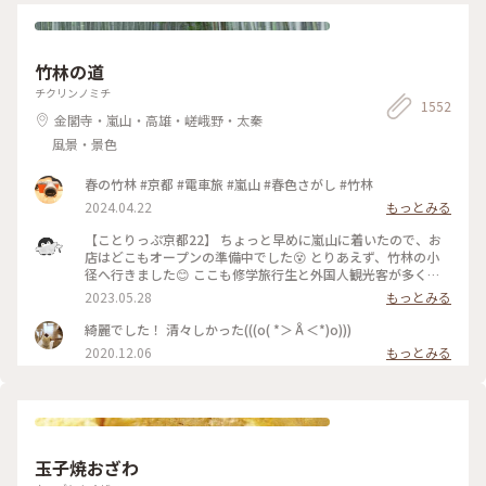
竹林の道
チクリンノミチ
1552
金閣寺・嵐山・高雄・嵯峨野・太秦
風景・景色
春の竹林 #京都 #電車旅 #嵐山 #春色さがし #竹林
2024.04.22
もっとみる
【ことりっぷ京都22】 ちょっと早めに嵐山に着いたので、お
店はどこもオープンの準備中でした😵 とりあえず、竹林の小
径へ行きました😊 ここも修学旅行生と外国人観光客が多く、
特に中国系の方の声が竹林の中に響いていました🤫 竹林の小
2023.05.28
もっとみる
径には人力車専用の道が整備されており、外国人観光客を乗せ
た人力車に出会いました😄 #私のことりっぷ旅 #京都 #竹林の
綺麗でした！ 清々しかった(((o( *＞Å＜*)o)))
小径 #人力車 令和５年５月21日撮影
2020.12.06
もっとみる
玉子焼おざわ