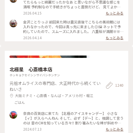
しみました😂 修学旅行かな❓の子供達の同行者の様に…🤣 混ま
てたらもっと綺麗だったかなあ と思いながら不思議な感じを
ないうちにと午前中に来たので そこまで混雑してなくゆっく
満喫 予約制なので手続きがちょっと面倒だけど、 見てよかっ
り出来ました✨✨ #ひみつの絶景 #ことりっぷ金沢 #金沢21世
た #ちいさな列車旅 #金沢#金沢21世紀美術館#プール #現代ア
2026.04.15
もっとみる
紀美術館#スイミングプール #金沢市内バスフリー切符
ート
金沢ことりっぷ 前回来た時は震災直後でこちらの美術館には
入れなかったので、今回は真っ先に来ました😊🖼️ ネットで予
約していたので、スムーズに入れました。 八重桜が満開🌸🌸
🌸🌸🌸 芝生も綺麗でとても気持ちいい。 フリースペースもた
2026.04.14
もっとみる
くさんあるので のんびり楽しめます。 今日は海外からの観光
客が多かったようで、 私も英語で案内されそうになりました
😅 #ちいさな列車旅 #金沢#石川県#金沢21世紀美術館#桜🌸#
現代アート
北極星 心斎橋本店
ホッキョクセイシンサイバシホンテン
元祖オムライスの専門店、大正時代から続くてい
1240
ねいさ
大阪ミナミ・心斎橋・なんば・アメリカ村・堀江
ごはん
奈良の百貨店に来てた 【北極のアイスキャンデー】 小さな
【ィ】が入らへんねん そして、必ず【デ〜】と、強調して言う
のは 昔のCMを知っている方々‼️ 割り箸みたいな棒が斜めやね
ん ※子供の頃は割り箸やと思いこんでた チョコと違うねん❗️ コ
2024.07.13
もっとみる
コアやねん❗️ #大阪市