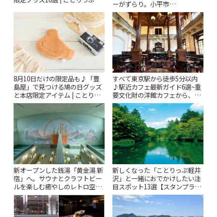
ーがずらり。小平市
「Kimamaya T&K」 | ことりっ
ぷ
8月10日だけの限定品も♪「豊
すべて東京駅から徒歩5分以内
島屋」で見つける鳩の日グッズ
♪駅近カフェ最新ガイド6選~重
と本店限定アイテム | ことりっ
要文化財の洋館カフェから、改
ぷ
札すぐのレトロ喫茶まで~ | こと
りっぷ
新オープンした銭湯「黄金湯 新
新しくなった「ことりっぷ軽井
宿」へ。サウナとクラフトビー
沢」と一緒におでかけしたい注
ルを楽しむ癒やしのレトロ空間
目スポット13選【スタンプラリ
| ことりっぷ
ー開催中】 | ことりっぷ