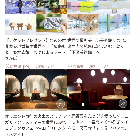
世界で最も美しい美術館に選出。
【チケットプレゼント】水辺の世
瀬戸内の絶景に溶け込む、動く
界から浮世絵の世界へ。「広島も
「下瀬美術館」へ
とまち水族館」ではじまるアート
さんぽ
広島県
[PR]
2026.07.31
広島県
2026.07.27
地元野菜をたっぷり使ったメニュ
オリエント急行の客車のよう♪ ア
ーも♪アート空間でくつろぎタイ
ガサ・クリスティーの世界に浸れ
ムを／高円寺「まぁるいカフェ」
るブックカフェ／神田「サロンク
リスティ」