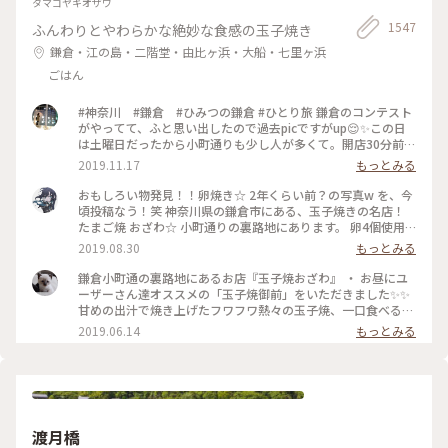
タマゴヤキオザワ
1547
ふんわりとやわらかな絶妙な食感の玉子焼き
鎌倉・江の島・二階堂・由比ヶ浜・大船・七里ヶ浜
ごはん
#神奈川 #鎌倉 #ひみつの鎌倉 #ひとり旅 鎌倉のコンテスト
がやってて、ふと思い出したので過去picですがup😌✨この日
は土曜日だったから小町通りも少し人が多くて。開店30分前に
並び始めて、既に前に10人ほどいましたよ〜。運良く1巡目で
2019.11.17
もっとみる
入れたので、玉子焼きを注文😎なんともいえない甘さと出汁の
お味と、、、とりあえず美味😂笑！また機会があれば行きたい
おもしろい物発見！！卵焼き☆ 2年くらい前？の写真w を、今
なあ。
頃投稿なう！笑 神奈川県の鎌倉市にある、玉子焼きの名店！
たまご焼 おざわ☆ 小町通りの裏路地にあります。 卵4個使用
で、砂糖醤油の風味の後に、出汁の風味と旨みが来る感じでし
2019.08.30
もっとみる
た！ 口当たりは柔らでした！ 記憶でわ… 開店の11時半前に行
ったのに、長者の列で30分以上待った記憶が… 懐かし～ ま
鎌倉小町通の裏路地にあるお店『玉子焼おざわ』 ・ お昼にユ
た、食べに行きたいな～ #神奈川 #鎌倉 #玉子焼き #おざわ #御
ーザーさん達オススメの「玉子焼御前」をいただきました✨✨
膳 #名店 #小町通り #裏 #過去
甘めの出汁で焼き上げたフワフワ熱々の玉子焼、一口食べると
旨味がジュワーッと広がります😆 この味は絶対家で再現でき
2019.06.14
もっとみる
ない美味しさです🌟 ・ ちなみに、ご飯の上の昆布もいいお
味。 玉子焼の箸休め的な役目を果たしていますよ😊 鎌倉に行
かれた時はぜひご賞味あれ！ #玉子焼おざわ #玉子焼御前 #鎌
倉 #小町通り
渡月橋