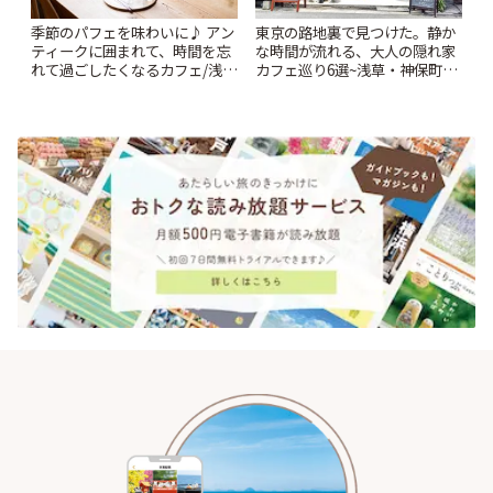
季節のパフェを味わいに♪ アン
東京の路地裏で見つけた。静か
ティークに囲まれて、時間を忘
な時間が流れる、大人の隠れ家
れて過ごしたくなるカフェ/浅草
カフェ巡り6選~浅草・神保町・
「annorum cafe」 | ことりっぷ
千駄木ほか~ | ことりっぷ