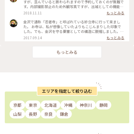
街に立ち寄った際についでに、と行ってみたら案外面白くて！
すが、混んでいると断わられますので予約しておくのが無難で
雨の日でも楽しめるのでおススメです。 #金沢 #寺 #妙立寺 #
す。内部撮影禁止のため外観写真ですが、出城としての機能が
外人さんに人気
凄かった…！前田家がどれほど徳川を警戒していたかよくわか
2018.11.11
もっとみる
りました。 #建物 #神社仏閣 #金沢 #石川
金沢で通称「忍者寺」と呼ばれている妙立寺に行って来まし
た。 お寺は、私が想像していたよりもこじんまりした印象で
した。でも、金沢を守る要塞としての構造に脱帽しました。
ちなみに、これはお寺の裏口にあたる場所です。人が多くて、
2017.09.14
もっとみる
驚きで正面を撮影するのを忘れてしまいました(笑) 見学には予
約が必要ですが、ぜひいってみてください。 #金沢 #寺
もっとみる
エリアを指定して絞り込む
京都
東京
北海道
沖縄
神奈川
静岡
山梨
長野
奈良
鎌倉