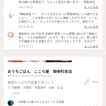
宮は厳かな雰囲気で、ちょっと空気が違います✨✨ 貴船神社ま
で行かれたら、是非行ってみてほしいです。
2021.04.01
もっとみる
*貴船神社 ❀.*･ﾟ . ずっと行きたかった貴船神社にこの夏行けま
した～。 . この写真は夕方くらいに撮影したのですが、とても
幻想的でした✧︎ . ちょうど七夕祭りもやっていて、境内では七
夕がたくさんありました🎋✧̣̥̇ . #貴船神社 #神社巡り #旅のひと
2019.08.26
もっとみる
とき #夏旅2019
貴船神社 2017年5月 京都府 朝早くから叡電に揺られて貴船口
駅へ！バスの始発前だったので、歩いて行きました。登り坂で
すが舗装された道路なので、行きやすかったです。 おかげで人
の少ないシーンとした空気を味わえたので良かったです。 御朱
2019.03.21
もっとみる
印ももらえて大満足でした☺️ 京都旅行は早寝早起きになりま
すね笑。 #京都 #貴船神社
おうちごはん ここら屋 御幸町本店
オウチゴハンココラヤゴコウマチホンテン
1915
野菜たっぷりの定食でほっこり
京都駅・河原町・京都御所・四条・壬生
ごはん
#京都 #三条 #ランチ #ミックス定食