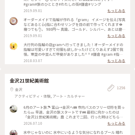
#gram#旅のひととき#わたしの街#鎌倉#リング
2019.09.01
もっとみる
オーダーメイドで指輪が作れる「gram」 イメージを伝え(写真
などあると👍)指に合わせリングを目の前で作ってくれます👁
幾つでも👌。 980円〜 真鍮、ゴールド、シルバー、あとは磨
きをかけるかマットな感じにするか💍😊✨✨ 今回は、左からピ
2019.09.01
もっとみる
ンキー、中指、親指と作りました😅 いつもは行列がすごいの
に、この日、整理券なし、30分並び入れました😱😱‼️(平日の
大行列の指輪の店gramへ行ってきました！オーダーメイドの
夕方) 皆さん、カップルもいだけど、グループで来られ旅の思
指輪は可愛いすぎて何個も欲しかったけどとりあえず2個で我
い出に作られたりしている方が多かったです😊 まさか、入れ
慢。寒空の中並んだ甲斐がありました^ ^ #鎌倉 #gram #指輪
ると思わなかったので、待ち時間に情報収集し勢いで作ったリ
#オーダーメイド
2018.03.07
もっとみる
ング。それでも、なんだか愛着がわきますね… 次は、重ね付け
られるのを作ろうかなぁ… #gram#旅のひととき#わたしの街#
鎌倉#リング
金沢21世紀美術館
1256
金沢
アクティビティ・体験, アート・カルチャー
6月のアート旅☂️ 富山→金沢へ🚃 市内バスのフリー切符を買っ
たら🎫 早速、金沢の旅スタートです🚌 最初に向かったのは
「金沢21世紀美術館」🏛️ これまで二回、行った時はどちらも
休館日😱 今回初めて、あのスイミングプールも見ることが 出
2026.07.10
もっとみる
来ました🏊🏊 ただ私は一人(笑)なのでプールに入っても上から
写真は撮れないよね⁉️と、、、 なので上から下の人達を見て楽
水中じゃないのに 水中にいるような気分になれるプール 晴れ