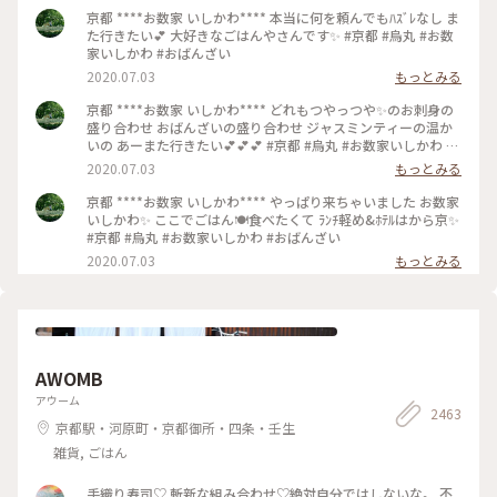
京都 ****お数家 いしかわ**** 本当に何を頼んでもﾊｽﾞﾚなし ま
た行きたい💕 大好きなごはんやさんです✨ #京都 #烏丸 #お数
家いしかわ #おばんざい
2020.07.03
もっとみる
京都 ****お数家 いしかわ**** どれもつやっつや✨のお刺身の
盛り合わせ おばんざいの盛り合わせ ジャスミンティーの温か
いの あーまた行きたい💕💕💕 #京都 #烏丸 #お数家いしかわ #
おばんざい #お刺身 #刺盛り #おばんざい盛り合わせ
2020.07.03
もっとみる
京都 ****お数家 いしかわ**** やっぱり来ちゃいました お数家
いしかわ✨ ここでごはん🍽️食べたくて ﾗﾝﾁ軽め&ﾎﾃﾙはから京✨
#京都 #烏丸 #お数家いしかわ #おばんざい
2020.07.03
もっとみる
AWOMB
アウーム
2463
京都駅・河原町・京都御所・四条・壬生
雑貨, ごはん
手織り寿司♡ 斬新な組み合わせ♡絶対自分ではしないな。 不