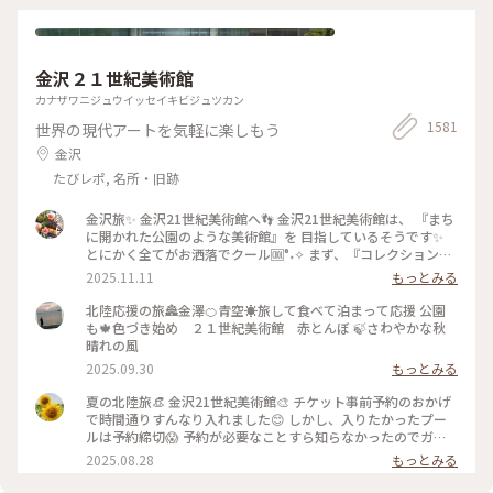
いろとりどり #Myことりっぷ #瑠璃光院 #紅葉狩り #紅葉 #京
都
金沢２１世紀美術館
カナザワニジュウイッセイキビジュツカン
1581
世界の現代アートを気軽に楽しもう
金沢
たびレポ, 名所・旧跡
金沢旅✨ 金沢21世紀美術館へ👣 金沢21世紀美術館は、 『まち
に開かれた公園のような美術館』を 目指しているそうです✨
とにかく全てがお洒落でクール🆒°˖✧ まず、『コレクション展
2 文字の可能性』を鑑賞。 現代アート作品における「文字」
2025.11.11
もっとみる
の表現に 焦点を当てて、文字が持つ可能性を 絵画、版画、
書、陶芸、映像など 様々な形式の作品を通して探求していま
北陸応援の旅🏯金澤🍊青空☀️旅して食べて泊まって応援 公園
す。 文字に関して多角的な視点から見た作品の数々、 こうい
も🍁色づき始め ２１世紀美術館 赤とんぼ 🍃さわやかな秋
う見方もあるんだ！と とても興味深かったです✨ また、
晴れの風
『SIDE CORE Living road, Living space / 生きている道、生き
2025.09.30
もっとみる
るための場所』も鑑賞。 これは、アートチームSIDE COREの
展覧会で、 「道」や「移動」をテーマに、 ストリートカルチ
夏の北陸旅👒 金沢21世紀美術館🎨‎ チケット事前予約のおかげ
ャーの視点から 「異なる場所をつなぐ表現」、 「生きるため
で時間通りすんなり入れました😊 しかし、入りたかったプー
の場所」を 美術館の中に創出することを目指しているそう✨
ルは予約締切😱 予約が必要なことすら知らなかったのでガッ
様々な角度から道や移動を見ている作品、 一体感もあってと
カリ💧 そうですよね、人気の美術館ですものね… そして雨の
2025.08.28
もっとみる
っても面白かったです！ 一日中いても楽しめる とっても素敵
ため、屋外でプールを上から覗くのも中止になっていました💧
な美術館でした💕 ✳︎ 『コレクション展2 文字の可能性』
この時の展覧会はテーマが重く、見るのが辛くて途中でギブア