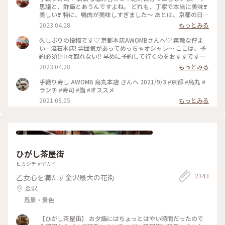
思議と、酢飯とあうんですよね。 どれも、丁寧で本当に美味❣️
美しい❣️ 特に、鴨肉が美味しすぎました〜 あとは、京都の日本
酒🍶♡ 素敵時間でした〜 #わたしのことりっぷ旅 #AWOMB #
2023.04.28
もっとみる
京都 #烏丸本店 #手織り寿司
久しぶりの投稿です♡ 京都本店AWOMBさんへ♡ 素敵な佇ま
い…流石本店! 雰囲気があってめっちゃオシャレ〜 ここは、予
約必須‼︎中々取れない‼︎ 早めに予約して行くのをおすすです♡
GW人すごそうですね… #京都 #AWOMB #烏丸本店 #手織り寿
2023.04.28
もっとみる
司
手織り寿し AWOMB 烏丸本店 さんへ 2021/9/3 #京都 #烏丸 #
ランチ #寿司 #鮨 #オススメ
2021.09.05
もっとみる
ひがし茶屋街
ヒガシチャヤガイ
2343
乙女心を満たす金沢最大の花街
金沢
風景・景色
【ひがし茶屋街】 お夕飯にはちょっとはやい時間だったので