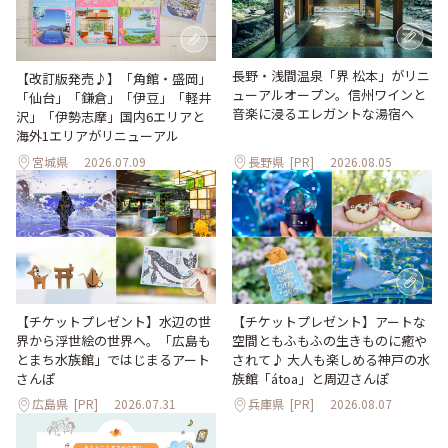
長野・浅間温泉「界 松本」がリニ
【改訂版発売♪】「角館・盛岡」
ューアルオープン。信州ワインと
「仙台」「鎌倉」「伊豆」「軽井
音楽に浸るエレガントな湯宿へ
沢」「伊勢志摩」国内6エリアと
海外1エリアがリニューアル
宮城県
2026.07.09
長野県
[PR]
2026.08.05
【チケットプレゼント】水辺の世
【チケットプレゼント】アートな
界から浮世絵の世界へ。「広島も
空間ともふもふの生きものに癒や
とまち水族館」ではじまるアート
されて♪ 大人も楽しめる神戸の水
さんぽ
族館「átoa」と周辺さんぽ
広島県
[PR]
2026.07.31
兵庫県
[PR]
2026.08.07