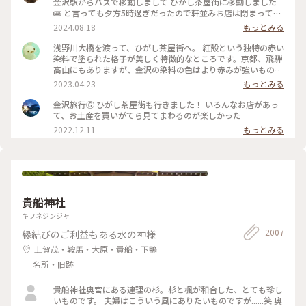
金沢駅からバスで移動しまして ひがし茶屋街に移動しました
🚌 と言っても夕方5時過ぎだったので軒並みお店は閉まってる
ー😱 お目当てだったカフェも金箔ソフトも油取り紙も買えな
2024.08.18
もっとみる
いのー⁈😭な様子でしたが 食べ歩きやお買い物ができない代わ
りに 夕方になりだいぶ涼しくなった古い街並みを 観光客少な
浅野川大橋を渡って、ひがし茶屋街へ。 紅殻という独特の赤い
めで堪能できたのでそれはそれでヨシです👍 賑やかなひがし
染料で塗られた格子が美しく特徴的なところです。京都、飛騨
茶屋街はまた今度のお楽しみに取っておくとして 昔の風情を
高山にもありますが、金沢の染料の色はより赤みが強いものだ
堪能しつつ夕涼みのお散歩になりました🚶🚶‍♀️ （2024.8.11） #
そう。 茶屋街以外でも、市内のあちこちでこの木虫籠(きむす
2023.04.23
もっとみる
古い街並み #ひがし茶屋街 #ひゃくまんさん #夕涼み #お散歩 #
こ)と呼ばれる、むしかごのような細い格子を見かけました。
北陸応援旅 #ドライブ旅 #金沢 #ことりっぷ金沢 #クラシカル
風情があり素敵です。 東料亭組合の前を通ると、芸妓さんの三
金沢旅行⑥ ひがし茶屋街も行きました！ いろんなお店があっ
な街 #ことりっぷ旅2024
味線のお稽古の音が聞こえてきました。 石畳の上をのんびり
て、お土産を買いがてら見てまわるのが楽しかった
歩いて、古都の散策を楽しみます♪ 金沢旅③ #ひがし茶屋街 #
2022.12.11
もっとみる
金沢 #私のことりっぷ旅 #レトロな街
貴船神社
キフネジンジャ
2007
縁結びのご利益もある水の神様
上賀茂・鞍馬・大原・貴船・下鴨
名所・旧跡
貴船神社奥宮にある連理の杉。杉と楓が和合した、とても珍し
いものです。 夫婦はこういう風にありたいものですが......笑 奥