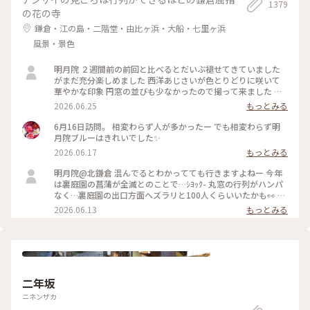
1379
の花の寺
鎌倉・江の島・二階堂・由比ヶ浜・大船・七里ヶ浜
風景・景色
明月院 ２週間前の前回と比べるとだいぶ褪せてきていました
がまだ充分楽しめました 西洋あじさいが色とりどりに咲いて
華やかな印象 円窓の並びも少なかったので撮って来ました 裏
庭園の菖蒲の復活を願います
2026.06.25
もっとみる
6月16日訪問。 相変わらず人が多かったー でも相変わらず明
月院ブルーはきれいでした✨
2026.06.17
もっとみる
明月院@北鎌倉 混んでるとわかってても行きますよねー 今年
は裏庭園の菖蒲が全滅とのことで…ｼﾖｯｸ- 丸窓の行列がハンパ
なく…裏庭園の出口方面へズラリと100人くらいいたかも👀 装
飾のあじさいがとても素敵だったのでそりゃー撮りたくなりま
2026.06.13
もっとみる
すよねー(ﾜｶﾙｰ) 写真もなかなか撮りづらいほどの人混み 急な方
向転換や振り返りは注意⚠️です バッグとか当たりますし当て
られます すれ違いも譲り合いでマナーは守られてますがとっ
ても疲れます… 夕方の空いてる時間を狙うのがいいのかもです
二年坂
ニネンザカ