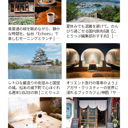
夏休みでも混雑を避けて。のん
青葉通の緑を眺めながら、静か
びり過ごせる国内旅先6選【こ
な時間を。仙台「Echoes」で
とりっぷ編集部おすすめ】 | こ
楽しむモーニングとランチ | こ
とりっぷ
とりっぷ
レトロな蔵造りの街並みと国宝
オリエント急行の客車のよう♪
の城。松本の城下町で心ほぐれ
アガサ・クリスティーの世界に
る週末1泊2日の旅 | ことりっぷ
浸れるブックカフェ/神田「サロ
ンクリスティ」 | ことりっぷ