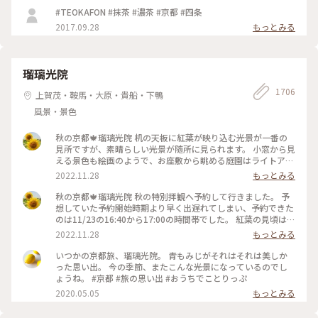
#TEOKAFON #抹茶 #濃茶 #京都 #四条
2017.09.28
もっとみる
瑠璃光院
1706
上賀茂・鞍馬・大原・貴船・下鴨
風景・景色
秋の京都🍁瑠璃光院 机の天板に紅葉が映り込む光景が一番の
見所ですが、素晴らしい光景が随所に見られます。 小窓から見
える景色も絵画のようで、お座敷から眺める庭園はライトアッ
プされてさらに雅です✨ 拝観が終わり、山門をくぐって振り返
2022.11.28
もっとみる
ると、こちらも美しくライトアップされていました🍁♥️
2022.11.23 #秋いろとりどり #Myことりっぷ #瑠璃光院 #紅葉
秋の京都🍁瑠璃光院 秋の特別拝観へ予約して行きました。 予
狩り #紅葉 #京都
想していた予約開始時期より早く出遅れてしまい、予約できた
のは11/23の16:40から17:00の時間帯でした。 紅葉の見頃はど
うかしら。昼でもなく夜でもなく。どんなふうに見えるんだろ
2022.11.28
もっとみる
うと不安でしたが、薄暗くなってライトアップも始まった頃。
予想していた以上の素晴らしい風景がひろがっていました✨ 新
いつかの京都旅、瑠璃光院。 青もみじがそれはそれは美しか
緑の頃とはまた違って雅な世界✨ 皆さんお行儀よく、机で満足
った思い出。 今の季節、またこんな光景になっているのでし
のいく写真を撮ったら後ろに並んでいる人に代わります。 敷居
ょうね。 #京都 #旅の思い出 #おうちでことりっぷ
を額縁に見立てて遠目から写真を撮ろうとしたら避けてくださ
2020.05.05
もっとみる
ったり。 最初、夫は「春にも行ったのに」とブツブツ文句を
言っていましたが、最終的には大満足でした✌️ 2022.11.23 #秋