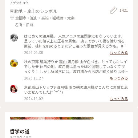
トゲツキョウ
1421
景勝地・嵐山のシンボル
金閣寺・嵐山・高雄・嵯峨野・太秦
名所・旧跡
はじめての渡月橋。 人気アニメの主題歌にもなっています。
思っていた倍以上に圧巻の景色。 奥まで歩いて橋を渡り切る
直前、桂川を眺めるとまた少し違った景色が見えるかも。 #渡
月橋 #嵐山 #京都旅行 #嵐電 #京都観光
2026.01.30
もっとみる
秋の京都 紅葉狩り🍁 嵐山 渡月橋 山が色づき、とってもキレイ
でした❤️ 休日の朝、渡月橋は思ったほど混雑していなくてび
っくり！ しかし昼過ぎには、渡月橋からお店が続く通りは歩
行者天国になり多くの人でごったがえし、ボート乗り場では長
2025.11.27
もっとみる
蛇の列で60分待ちになってました😳 2025.11.23 #渡月橋 #紅
葉 #嵐山 #京都 #ことりっぷ #秋の装い
京都嵐山トリップ9 渡月橋 雨の朝の渡月橋がこんなに素敵と思
いませんでした(*´꒳`*)
2024.11.02
もっとみる
哲学の道
テツガクノミチ