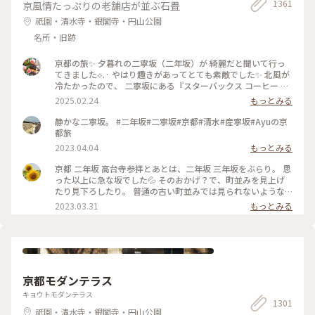
1361
京風情たっぷりの老舗店が並ぶ石畳
祇園・清水寺・銀閣寺・円山公園
名所・旧跡
京都の旅✨ 夕暮れの二寧坂（二年坂）が 綺麗だと聞いて行っ
てきました︎︎⟡.· やはり趣きがあってとても素敵でした✨ 北風が
冷たかったので、 二寧坂にある『スターバックス コーヒー 京
都二寧坂ヤサカ茶屋店』さんへ行き コーヒーであたたまりま
2025.02.24
もっとみる
した☕️✨ 抹茶バターサンドも美味しかった♡ こちらのスタバ
は、 築100年を超える伝統的な日本家屋の店舗で、 畳の間で
静かな二寧坂。 #二年坂#二寧坂#京都#清水#産寧坂#Ayuの京
コーヒー体験が楽しめます。 私の隣にいた観光客さんが、 畳
都旅
の間はどこかと聞いてこられたので こちらですよとお伝えし
2023.04.04
もっとみる
ました😊 観光客さんは「ここに来るのが 夢だったんです✨」
と話していました。 その気持ちがよくわかります。 とても素
京都 二年坂 高台寺参拝とあとは、二年坂 三年坂をぶらり。 思
敵なスタバでした⟡.·*. のんびりと散策が楽しい 夕暮れのニ寧
った以上に急な坂でした💦 そのおかげ？で、町並みを見上げ
坂でした(˶ˊᵕˋ˵)✨ #二寧坂 #二年坂 #京都 #京都旅 #スターバ
たり見下ろしたり。 普通の古い町並みでは見られないような
ックスコーヒー京都二寧坂ヤサカ茶屋店 #スタバ #ぽかぽか #
風景でした。 そして、見たかった町並み越しの五重塔✨ ちょ
2023.03.31
もっとみる
夕暮れの二寧坂
うどお庭からしだれ桜の枝が出ていて、フォトスポットになっ
ていました☺️ #私のことりっぷ旅 #花だより #レトロな街 #My
ことりっぷ #二年坂 #二寧坂 #三年坂 #法観寺 #五重塔 #京都 #
お花見 #桜
京都モダンテラス
キョウトモダンテラス
1301
祇園・清水寺・銀閣寺・円山公園