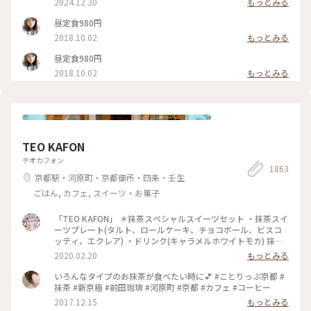
2024.12.30
もっとみる
昼定食980円
2018.10.02
もっとみる
昼定食980円
2018.10.02
もっとみる
TEO KAFON
テオカフォン
1863
京都駅・河原町・京都御所・四条・壬生
ごはん, カフェ, スイーツ・お菓子
「TEO KAFON」 ＊抹茶スペシャルスイーツセット ・抹茶スイ
ーツプレート(タルト、ロールケーキ、チョコボール、ビスコ
ッティ、エクレア) ・ドリンク(キャラメルホワイトモカ) 抹茶
三昧出来て大満足したそうです。 フォークを2本用意して頂い
2020.02.20
もっとみる
たのですが、娘一人で完食でした。 #TEO KAFON#抹茶三昧#
プチことりっぷ京都#冬のおでかけ
いろんなタイプのお抹茶が食べたい時に💕 #ことりっぷ京都 #
抹茶 #新京極 #前田珈琲 #河原町 #京都 #カフェ #コーヒー
2017.12.15
もっとみる