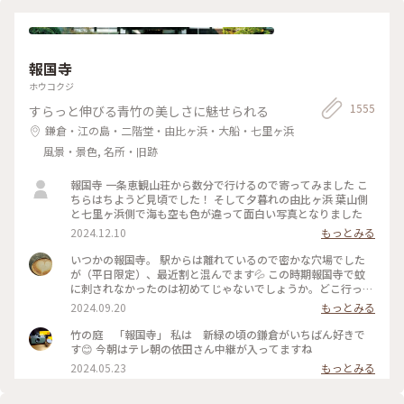
2025年9月27日(土) - 2026年1月18日(日） ✳︎ 『SIDE CORE
ップしてしまいました… 館内をぐるっと回っていると雨が止
Living road, Living space / 生きている道、生きるための場
み、上から覗くプールが見られるようになり急いで見学！ も
所』 2025年10月18日(土) - 2026年3月15日(日) #金沢21世紀
のの数分でまた雨が降り始めて見学中止になり、少しの間でし
美術館 #コレクション展2文字の可能性
たが見られて良かったです😊 館内外にアート作品に溢れ、か
#SIDECORELivingroadLivingspace/生きている道生きるため
報国寺
わいいラビットチェアや、憧れのアルネ・ヤコブセンデザイン
の場所 #ことりっぷと一緒 #金沢 #金沢旅
のアントチェアやスワンチェアに座れたのも満足✨ 女子トイレ
ホウコクジ
の中にもアートがありました🎨 #夏の北陸旅 #北陸旅 #金沢21
1555
すらっと伸びる青竹の美しさに魅せられる
世紀美術館 #美術館 #金沢 #石川 #アートな景色
鎌倉・江の島・二階堂・由比ヶ浜・大船・七里ヶ浜
風景・景色, 名所・旧跡
報国寺 一条恵観山荘から数分で行けるので寄ってみました こ
ちらはちようど見頃でした！ そして夕暮れの由比ヶ浜 葉山側
と七里ヶ浜側で海も空も色が違って面白い写真となりました
2024.12.10
もっとみる
いつかの報国寺。 駅からは離れているので密かな穴場でした
が（平日限定）、最近割と混んでます💦 この時期報国寺で蚊
に刺されなかったのは初めてじゃないでしょうか。どこ行っ
た〜🦟 #ことりっぷ旅2024 #鎌倉
2024.09.20
もっとみる
竹の庭 「報国寺」 私は 新緑の頃の鎌倉がいちばん好きで
す😊 今朝はテレ朝の依田さん中継が入ってますね
2024.05.23
もっとみる