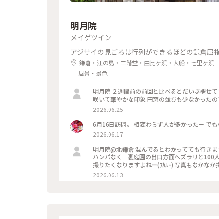
明月院
メイゲツイン
アジサイの見ごろは行列ができるほどの鎌倉屈
鎌倉・江の島・二階堂・由比ヶ浜・大船・七里ヶ浜
風景・景色
明月院 ２週間前の前回と比べるとだいぶ褪せてきていましたがまだ充分楽しめました 西洋あじさいが色とりどりに
咲いて華やかな印象 円窓の並びも少なかったの
2026.06.25
6月16日訪問。 相変わらず人が多かったー で
2026.06.17
明月院@北鎌倉 混んでるとわかってても行きますよねー 今年は裏庭園の菖蒲が全滅とのことで…ｼﾖｯｸ- 丸窓の行列が
ハンパなく…裏庭園の出口方面へズラリと100
撮りたくなりますよねー(ﾜｶﾙｰ) 写真もなかな
グとか当たりますし当てられます すれ違いも譲
2026.06.13
る時間を狙うのがいいのかもです