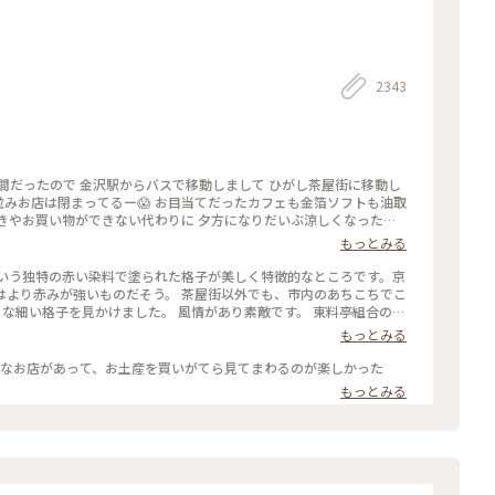
2343
間だったので 金沢駅からバスで移動しまして ひがし茶屋街に移動し
並みお店は閉まってるー😱 お目当てだったカフェも金箔ソフトも油取
歩きやお買い物ができない代わりに 夕方になりだいぶ涼しくなった古
はそれでヨシです👍 賑やかなひがし茶屋街はまた今度のお楽しみに
もっとみる
になりました🚶🚶‍♀️ （2024.8.11） #古い街並み #ひがし茶屋
そう。 茶屋街以外でも、市内のあちこちでこ
格子を見かけました。 風情があり素敵です。 東料亭組合の前
こえてきました。 石畳の上をのんびり歩いて、古都の散策を楽しみま
もっとみる
のことりっぷ旅 #レトロな街
んなお店があって、お土産を買いがてら見てまわるのが楽しかった
もっとみる