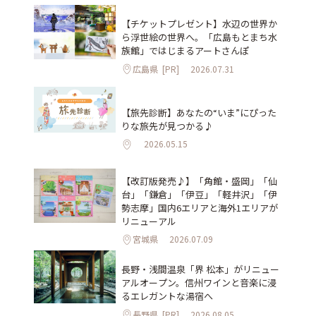
【チケットプレゼント】水辺の世界か
ら浮世絵の世界へ。「広島もとまち水
族館」ではじまるアートさんぽ
広島県
[PR]
2026.07.31
【旅先診断】あなたの“いま”にぴった
りな旅先が見つかる♪
2026.05.15
【改訂版発売♪】「角館・盛岡」「仙
台」「鎌倉」「伊豆」「軽井沢」「伊
勢志摩」国内6エリアと海外1エリアが
リニューアル
宮城県
2026.07.09
長野・浅間温泉「界 松本」がリニュー
アルオープン。信州ワインと音楽に浸
るエレガントな湯宿へ
長野県
[PR]
2026.08.05