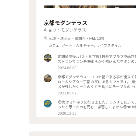
京都モダンテラス
キョウトモダンテラス
祇園・清水寺・銀閣寺・円山公園
カフェ, アート・カルチャー, ライフスタイル
定期通院後､バス・地下鉄1日券でブラブラ🚌
ストランでランチ🍽️柔らかく煮込んだ牛タンのカ
2024.08.08
京都モダンテラス✨ コロナ禍で来る事が出来ず気
ロームシアター京都の2Fにあるカフェです。 
2022.05.07
🐵実は３年ぶりに行きました、ランチしに。
2020.12.12