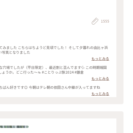
1555
い写真となりました
もっとみる
な穴場でしたが（平日限定）、最近割と混んでます💦 この時期報国
寺で蚊に刺されなかったのは初めてじゃないでしょうか。どこ行った〜🦟 #ことりっぷ旅2024 #鎌倉
もっとみる
竹の庭 「報国寺」 私は 新緑の頃の鎌倉がいちばん好きです😊 今朝はテレ朝の依田さん中継が入ってますね
もっとみる