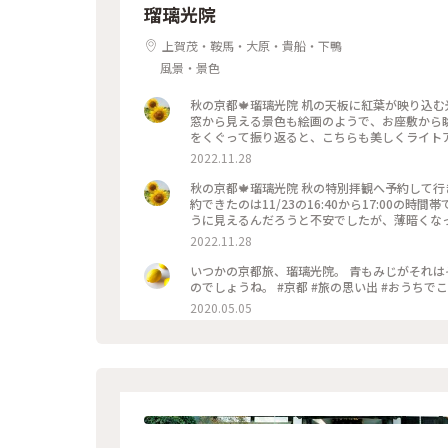
瑠璃光院
上賀茂・鞍馬・大原・貴船・下鴨
風景・景色
秋の京都🍁瑠璃光院 机の天板に紅葉が映り込
窓から見える景色も絵画のようで、お座敷から
をくぐって振り返ると、こちらも美しくライトアップされていました🍁♥
っぷ #瑠璃光院 #紅葉狩り #紅葉 #京都
2022.11.28
秋の京都🍁瑠璃光院 秋の特別拝観へ予約して
約できたのは11/23の16:40から17:00
うに見えるんだろうと不安でしたが、薄暗くな
がひろがっていました✨ 新緑の頃とはまた違っ
2022.11.28
に並んでいる人に代わります。 敷居を額縁に見
夫は「春にも行ったのに」とブツブツ文句を言っていました
いつかの京都旅、瑠璃光院。 青もみじがそれは
どり #Myことりっぷ #瑠璃光院 #紅葉狩り #紅葉
のでしょうね。 #京都 #旅の思い出 #おうちで
2020.05.05