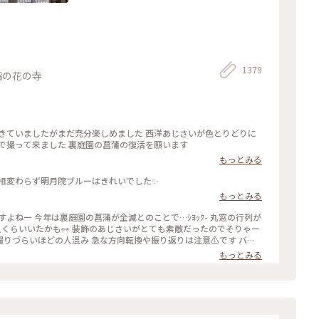
1379
指の花の寺
で撮って来ました 裏庭園の菖蒲の復活を願います
もっとみる
も相変わらず明月院ブルーはきれいでした✨
もっとみる
人くらいいたかも👀 装飾のあじさいがとても素敵だったのでそりゃー
か撮りづらいほどの人混み 急な方向転換や振り返りは注意⚠️です バッ
り合いでマナーは守られてますがとっても疲れます… 夕方の空いて
もっとみる