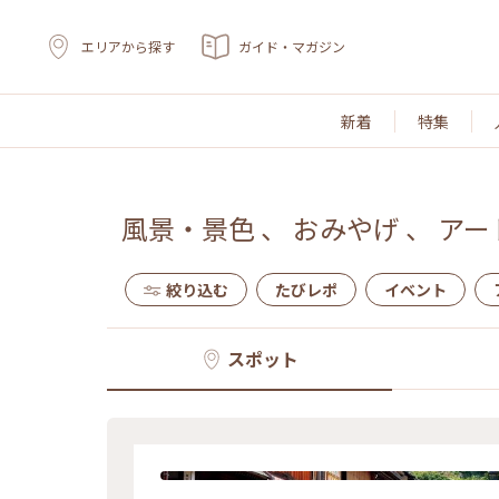
エリアから探す
ガイド・マガジン
新着
特集
風景・景色
、
おみやげ
、
アー
絞り込む
たびレポ
イベント
スポット