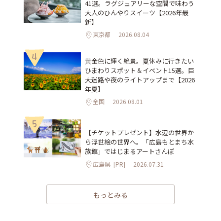
41選。ラグジュアリーな空間で味わう
大人のひんやりスイーツ【2026年最
新】
東京都
2026.08.04
4
黄金色に輝く絶景。夏休みに行きたい
ひまわりスポット＆イベント15選。巨
大迷路や夜のライトアップまで【2026
年夏】
全国
2026.08.01
5
【チケットプレゼント】水辺の世界か
ら浮世絵の世界へ。「広島もとまち水
族館」ではじまるアートさんぽ
広島県
[PR]
2026.07.31
もっとみる