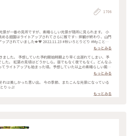
1706
む光景が一番の見所ですが、素晴らしい光景が随所に見られます。 小
眺める庭園はライトアップされてさらに雅です✨ 拝観が終わり、山門
️ 2022.11.23 #秋いろとりどり #Myことり
もっとみる
行きました。 予想していた予約開始時期より早く出遅れてしまい、予
の時間帯でした。 紅葉の見頃はどうかしら。昼でもなく夜でもなく。どんなふ
ってライトアップも始まった頃。予想していた以上の素晴らしい風景
て雅な世界✨ 皆さんお行儀よく、机で満足のいく写真を撮ったら後ろ
もっとみる
立てて遠目から写真を撮ろうとしたら避けてくださったり。 最初、
が、最終的には大満足でした✌️ 2022.11.23 #秋いろとり
それは美しかった思い出。 今の季節、またこんな光景になっている
 #京都
ことりっぷ
もっとみる