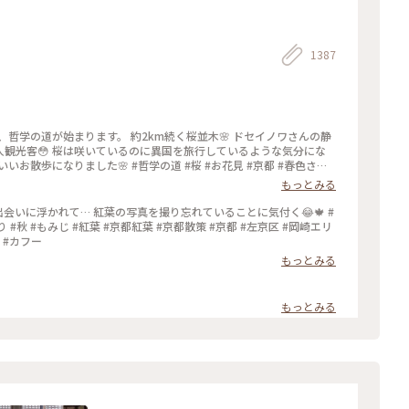
1387
、哲学の道が始まります。 約2km続く桜並木🌸 ドセイノワさんの静
観光客😳 桜は咲いているのに異国を旅行しているような気分にな
哲学の道 #桜 #お花見 #京都 #春色さが
もっとみる
出会いに浮かれて… 紅葉の写真を撮り忘れていることに気付く😂🍁 #
り #秋 #もみじ #紅葉 #京都紅葉 #京都散策 #京都 #左京区 #岡崎エリ
 #カフー
もっとみる
もっとみる