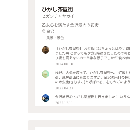
ひがし茶屋街
ヒガシチャヤガイ
乙女心を満たす金沢最大の花街
金沢
風景・景色
【ひがし茶屋街】 お夕飯にはちょっとはやい時
ました🚌 と言っても夕方5時過ぎだったので軒
り紙も買えないのー⁈😭な様子でしたが 食べ
い街並みを 観光客少なめで堪能できたのでそれ
2024.08.18
取っておくとして 昔の風情を堪能しつつ夕涼みのお散歩
街 #ひゃくまんさん #夕涼み #お散歩 #北陸応援旅 #ドライブ旅 #金沢 #ことりっぷ金沢 #クラシカルな街 #ことりっ
浅野川大橋を渡って、ひがし茶屋街へ。 紅殻という独特の赤い染料で塗られた格子が美しく特徴的なところです。京
ぷ旅2024
都、飛騨高山にもありますが、金沢の染料の色はより赤みが強いものだ
の木虫籠(きむすこ)と呼ばれる、むしかごのような細い
を通ると、芸妓さんの三味線のお稽古の音が聞
2023.04.23
す♪ 金沢旅③ #ひがし茶屋街 #金沢 #私
金沢旅行⑥ ひがし茶屋街も行きました！ いろ
2022.12.11