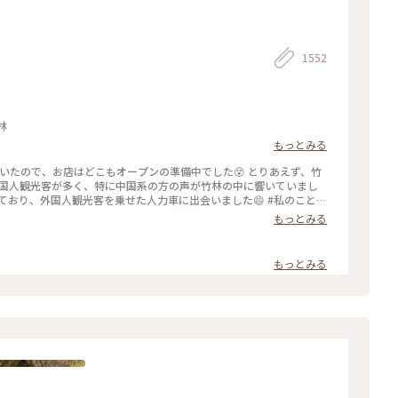
1552
色さがし #竹林
もっとみる
着いたので、お店はどこもオープンの準備中でした😵 とりあえず、竹
外国人観光客が多く、特に中国系の方の声が竹林の中に響いていまし
ており、外国人観光客を乗せた人力車に出会いました😄 #私のことり
５月21日撮影
もっとみる
もっとみる