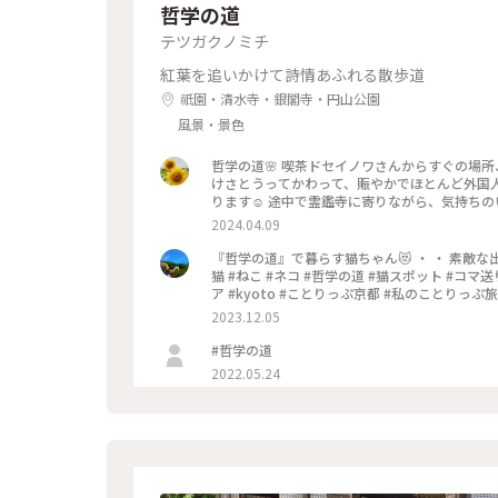
哲学の道
テツガクノミチ
紅葉を追いかけて詩情あふれる散歩道
祇園・清水寺・銀閣寺・円山公園
風景・景色
哲学の道🌸 喫茶ドセイノワさんからすぐの場所
けさとうってかわって、賑やかでほとんど外国人
ります☺️ 途中で霊鑑寺に寄りながら、気持ちのいいお散歩になりました🌸 #
し #電車旅
2024.04.09
『哲学の道』で暮らす猫ちゃん😻 ・ ・ 素敵な
猫 #ねこ #ネコ #哲学の道 #猫スポット #コマ送
ア #kyoto #ことりっぷ京都 #私のことりっぷ旅
2023.12.05
#哲学の道
2022.05.24