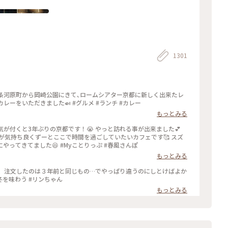
1301
四条河原町から岡崎公園にきて､ロームシアター京都に新しく出来たレ
レーをいただきました🍛 #グルメ #ランチ #カレー
もっとみる
が付くと3年ぶりの京都です！😭 やっと訪れる事が出来ました💕
風が気持ち良くずーとここで時間を過ごしていたいカフェです🥰 スズ
メが残したケーキのくずを食べにテーブルの上にやってきてました😆 #Myことりっぷ #春風さんぽ
もっとみる
で、注文したのは３年前と同じもの…でやっぱり違うのにしとけばよか
ったと思ったのも同じ…学習してません🐵💔 #冬を味わう #リンちゃん
もっとみる