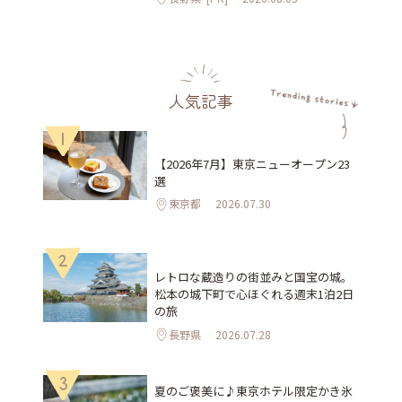
人気記事
1
【2026年7月】東京ニューオープン23
選
東京都
2026.07.30
2
レトロな蔵造りの街並みと国宝の城。
松本の城下町で心ほぐれる週末1泊2日
の旅
長野県
2026.07.28
3
夏のご褒美に♪東京ホテル限定かき氷