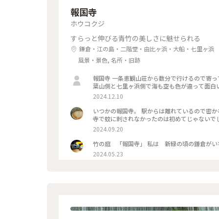
報国寺
ホウコクジ
すらっと伸びる青竹の美しさに魅せられる
鎌倉・江の島・二階堂・由比ヶ浜・大船・七里ヶ浜
風景・景色, 名所・旧跡
報国寺 一条恵観山荘から数分で行けるので寄ってみました こちらはちようど見頃でした！ そして夕暮れの由比ヶ浜
葉山側と七里ヶ浜側で海も空も色が違って面白
2024.12.10
いつかの報国寺。 駅からは離れているので密か
2024.09.20
2024.05.23