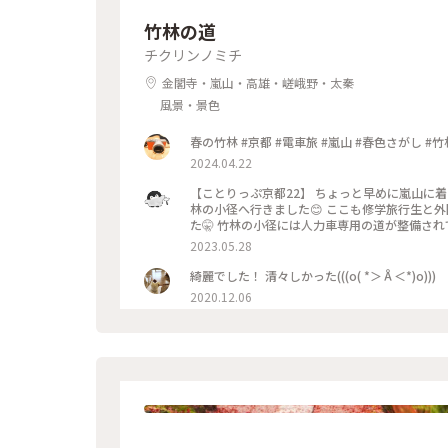
竹林の道
チクリンノミチ
金閣寺・嵐山・高雄・嵯峨野・太秦
風景・景色
春の竹林 #京都 #電車旅 #嵐山 #春
2024.04.22
【ことりっぷ京都22】 ちょっと早めに嵐山に
林の小径へ行きました😊 ここも修学旅行生と
た🤫 竹林の小径には人力車専用の道が整備され
っぷ旅 #京都 #竹林の小径 #人力車 令和５年
2023.05.28
綺麗でした！ 清々しかった(((o( *＞Å＜*)o)))
2020.12.06