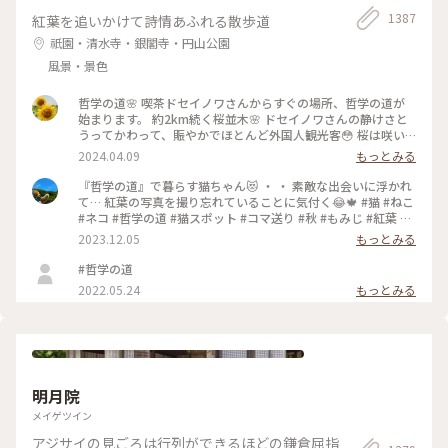
1387
紅葉を追いかけて詩情あふれる散歩道
祇園・清水寺・銀閣寺・円山公園
風景・景色
哲学の道🌸 喫茶ドセイノワさんからすぐの場所、哲学の道が
始まります。 約2km続く桜並木🌸 ドセイノワさんの静けさと
うってかわって、賑やかでほとんど外国人観光客😳 桜は咲い
ているのに異国を旅行しているような気分になります☺️ 途中
2024.04.09
もっとみる
で霊鑑寺に寄りながら、気持ちのいいお散歩になりました🌸 #
哲学の道 #桜 #お花見 #京都 #春色さがし #電車旅
『哲学の道』で暮らす猫ちゃん😻 ・ ・ 素敵な出会いに浮かれ
て… 紅葉の写真を撮り忘れていることに気付く😂🍁 #猫 #ねこ
#ネコ #哲学の道 #猫スポット #コマ送り #秋 #もみじ #紅葉 #
京都紅葉 #京都散策 #京都 #左京区 #岡崎エリア #kyoto #こと
2023.12.05
もっとみる
りっぷ京都 #私のことりっぷ旅 #カフー
#哲学の道
2022.05.24
もっとみる
明月院
メイゲツイン
アジサイの見ごろは行列ができるほどの鎌倉屈指