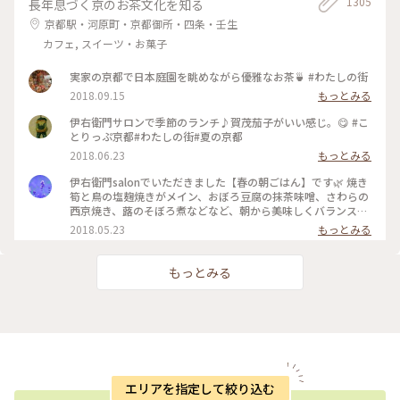
1305
長年息づく京のお茶文化を知る
京都駅・河原町・京都御所・四条・壬生
カフェ, スイーツ・お菓子
実家の京都で日本庭園を眺めながら優雅なお茶🍵 #わたしの街
2018.09.15
もっとみる
伊右衛門サロンで季節のランチ♪賀茂茄子がいい感じ。😋 #こ
とりっぷ京都#わたしの街#夏の京都
2018.06.23
もっとみる
伊右衛門salonでいただきました【春の朝ごはん】です🌿 焼き
筍と鳥の塩麹焼きがメイン、おぼろ豆腐の抹茶味噌、さわらの
西京焼き、蕗のそぼろ煮などなど、朝から美味しくバランス良
くいただきました( ´͈ ᵕ `͈ ) 最初にいただいた抹茶入り玄米茶も
2018.05.23
もっとみる
本当に美味しくて、つい長居してしまうsalonです♪ #伊右衛
門salon #IYEMONSALON #KYOTO #京都 #季節限定 #春の朝ご
はん #朝ごはん #morning #和食 #塩麹焼き #西京焼き #抹茶 #
もっとみる
筍 #さわら #玄米茶 #京料理 #京野菜 #japan #japanesefood
#breakfast
エリアを指定して絞り込む