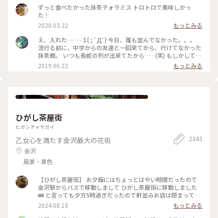
ずっと食べたかった抹茶テォラミス トロトロで美味しかっ
た！
2020.03.22
もっとみる
え、入れた………Σ( ; ﾟДﾟ) 今日、誰も並んでなかった。。。
流行る前に、中学からの友達と一回来てから、行けてなかった
抹茶館。 いつも長蛇の列が出来てたから……(笑) もしかして、
別の所に新しい店舗が出来たのかな？ ……と、思ってたのです
2019.06.22
もっとみる
が、店の外に出たら列が出来てましたΣ( ; ﾟДﾟ)運が良かっ
た！！ メニューは、ほうじ茶ティラミスのセット😋🍴💕 上の
粉(？)が、ほうじ茶風味。きな粉にほうじ茶がブレンドされて
るのかな……？？ほうじ茶だけだと、あんな粉っぽくないと思
うけど🤔 まぁ！美味しかったからいっか(笑) #抹茶館 #抹茶 #
ほうじ茶ティラミス #京都
ひがし茶屋街
ヒガシチャヤガイ
2343
乙女心を満たす金沢最大の花街
金沢
風景・景色
【ひがし茶屋街】 お夕飯にはちょっとはやい時間だったので
金沢駅からバスで移動しまして ひがし茶屋街に移動しました
🚌 と言っても夕方5時過ぎだったので軒並みお店は閉まってる
ー😱 お目当てだったカフェも金箔ソフトも油取り紙も買えな
2024.08.18
もっとみる
いのー⁈😭な様子でしたが 食べ歩きやお買い物ができない代わ