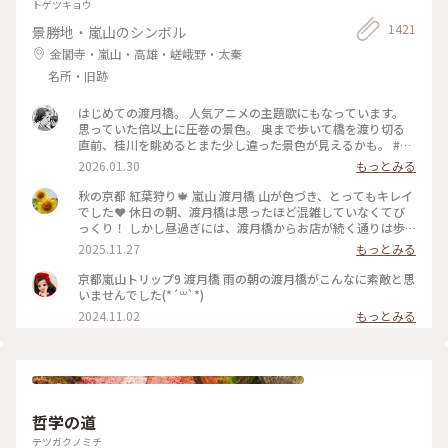
トゲツキョウ
1421
景勝地・嵐山のシンボル
金閣寺・嵐山・高雄・嵯峨野・太秦
名所・旧跡
はじめての渡月橋。 人気アニメの主題歌にもなっています。
思っていた倍以上に圧巻の景色。 奥まで歩いて橋を渡り切る
直前、桂川を眺めるとまた少し違った景色が見えるかも。 #渡
月橋 #嵐山 #京都旅行 #嵐電 #京都観光
2026.01.30
もっとみる
秋の京都 紅葉狩り🍁 嵐山 渡月橋 山が色づき、とってもキレイ
でした❤️ 休日の朝、渡月橋は思ったほど混雑していなくてび
っくり！ しかし昼過ぎには、渡月橋からお店が続く通りは歩
行者天国になり多くの人でごったがえし、ボート乗り場では長
2025.11.27
もっとみる
蛇の列で60分待ちになってました😳 2025.11.23 #渡月橋 #紅
葉 #嵐山 #京都 #ことりっぷ #秋の装い
京都嵐山トリップ9 渡月橋 雨の朝の渡月橋がこんなに素敵と思
いませんでした(*´꒳`*)
2024.11.02
もっとみる
哲学の道
テツガクノミチ