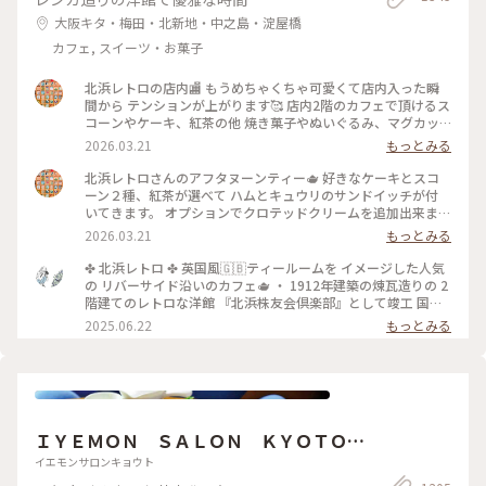
大阪キタ・梅田・北新地・中之島・淀屋橋
カフェ, スイーツ・お菓子
北浜レトロの店内🏬 もうめちゃくちゃ可愛くて店内入った瞬
間から テンションが上がります🥰 店内2階のカフェで頂けるス
コーンやケーキ、紅茶の他 焼き菓子やぬいぐるみ、マグカッ
プやプレゼント用の 詰め合わせなど購入することが出来ます✨
2026.03.21
もっとみる
店内はシックなアンティーク家具にミントグリーンが 映えて
素敵な空間です〜！
北浜レトロさんのアフタヌーンティー🫖 好きなケーキとスコ
ーン２種、紅茶が選べて ハムとキュウリのサンドイッチが付
いてきます。 オプションでクロテッドクリームを追加出来ます
✨ スコーンは季節限定のさくらとくるみをチョイス。 ケーキ
2026.03.21
もっとみる
はストロベリースペシャルショートケーキです🍓 ウェッジウ
ッドのお皿に乗せられてボリュームが凄いです😳 ケーキも1ピ
✤ 北浜レトロ ✤ 英国風🇬🇧ティールームを イメージした人気
ースがかなり大きく、しっかり甘め。 スコーンは温かく香り
の リバーサイド沿いのカフェ🫖 ・ 1912年建築の煉瓦造りの 2
もよくサクサクで美味しいです！ サンドイッチも黒胡椒が効
階建てのレトロな洋館 『北浜株友会倶楽部』として竣工 国の
いていて甘いとしょっぱいで 最高です〜！ めちゃくちゃボリ
登録有形文化財に指定 ・ 最近は行列のあまりスルーすること
2025.06.22
もっとみる
ュームがありますが紅茶も差し湯が 用意されていて最後まで
が 多くてこの日は平日の雨の日☔ 15時頃にも関わらず空いて
紅茶を楽しめます。 一階の売店で一目惚れしたレトロベアと一
いて ラッキー✌️でした！ そして2階でイートイン🥰 ブルーベリ
緒に過ごしました💕
ーチーズケーキ🫐 アールグレイティー🫖を 昔から変わらずゆ
ったりと 優雅に過ごせる お茶じかんでした😊🫖 ✤ーーーーー
ーーーーーーーーーーーーーーー✤ #北浜レトロ#英国風カフ
ェ#アフタヌーンティー #人気店#紅茶専門店#国の登録有形文
ＩＹＥＭＯＮ ＳＡＬＯＮ ＫＹＯＴＯ
化財 #北浜カフェ#大阪カフェ#はじめての投稿 #はじめての投
稿#大阪のおいしいもん #ことりっぷ大阪
伊右衛門サロン京都
イエモンサロンキョウト