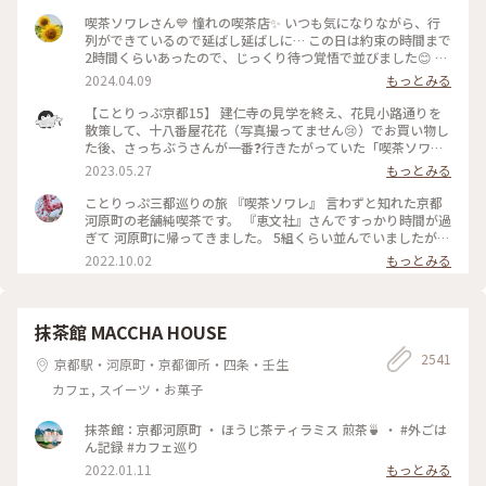
喫茶ソワレさん💙 憧れの喫茶店✨ いつも気になりながら、行
列ができているので延ばし延ばしに… この日は約束の時間まで
2時間くらいあったので、じっくり待つ覚悟で並びました😊 待
つ間も皆さんの投稿で拝見していた青の世界を想像し、ワクワ
2024.04.09
もっとみる
ク💓 結局1時間ほど待ち、店内へ。 1番奥の、部屋が見渡せる
席に着きました。 深く青く、まるで別世界に入ったようです
【ことりっぷ京都15】 建仁寺の見学を終え、花見小路通りを
💙 ぶどうの透かし彫りやライトもクラシックでキレイ✨ 頼ん
散策して、十八番屋花花（写真撮ってません😢）でお買い物し
だのはご存じゼリーポンチ🌈✨ キレイ～✨ 優しいランプの明か
た後、さっちぶうさんが一番❓行きたがっていた「喫茶ソワ
りにかざすとキラキラします✨ ゼリーの懐かしい感じや優しい
レ」さんに向かいました😊 人気のお店なので長蛇の列ができ
2023.05.27
もっとみる
炭酸もいい！ 中の氷がゼリーと同じサイズで、ゼリーだと思
ていると覚悟して行ったのですが、運良く２組しか待っていま
って口に入れてびっくりしてしまいました💦 あっという間に
せんでした😄 15分くらいで案内され、２階の窓側の席へ。若
ことりっぷ三都巡りの旅 『喫茶ソワレ』 言わずと知れた京都
食べ終わってしまいました😣 まだこの雰囲気の中にいたくて
いグループばっかり😱 あ、でも、男性だけで来ているグルー
河原町の老舗純喫茶です。 『恵文社』さんですっかり時間が過
コーヒーでも頼みたい…と思いましたが、きっと外には長い行
プも😊 私はヨーグルトポンチ、さっちぶうさんはゼリーポン
ぎて 河原町に帰ってきました。 5組くらい並んでいましたが、
列ができているでしょうからお店を後にしました。 またこの
チフロートを注文しました。 店内の雰囲気は、暗めの照明で
次々と呼ばれて すんなりと入店できました。 昔ながらのお店
2022.10.02
もっとみる
特別な空間に会いに行きたいです💙 #電車旅 #喫茶ソワレ #喫
したが、落ち着いていて良い雰囲気でした。 美味しくいただ
を守っておられ、 狭い店内ですが、運良く2階の窓辺の 小さな
茶店 #青の世界 #ゼリーポンチ #京都
いてお店を出たのですが、10組くらいが列を作っていました
テーブルにすわれました。 ひんやり涼しげなゼリーポンチを
😳 #私のことりっぷ旅 #京都 #喫茶ソワレ #ヨーグルトポンチ
たのんで 文庫本を読みながら、ひと休みです。 灯りの抑えら
#ゼリーポンチフロート 令和５年５月20日撮影
れた落ち着いた店内は 天井の梁や調度品もシックで美しく 昭
抹茶館 MACCHA HOUSE
和の香りが漂っていますが、 お客さんは若い観光客の方が多
2541
かったです。 お席もすごく近いのですが、 コーナーだったの
京都駅・河原町・京都御所・四条・壬生
で ひっそりと自分の時間を過ごせました✨ ゆるり京都の街歩
カフェ, スイーツ・お菓子
きを楽しむことが できた素敵な1日でした。 ・ ・ #私のことり
っぷ2022 #秋いろとりどり #Myことりっぷ #休日ドライブ #喫
茶ソワレ #純喫茶 #喫茶店 #ゼリーポンチ #ひんやりスイーツ #
抹茶館：京都河原町 ・ ほうじ茶ティラミス 煎茶🍵 ・ #外ごは
京都スイーツ #京都カフェ #レトロ #レトロ喫茶 #昭和レトロ #
ん記録 #カフェ巡り
四条河原町 #京都 #ことりっぷ京都 #ことりっぷ三都巡りの旅
2022.01.11
もっとみる