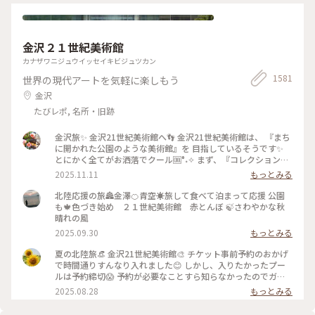
いろとりどり #Myことりっぷ #瑠璃光院 #紅葉狩り #紅葉 #京
都
金沢２１世紀美術館
カナザワニジュウイッセイキビジュツカン
1581
世界の現代アートを気軽に楽しもう
金沢
たびレポ, 名所・旧跡
金沢旅✨ 金沢21世紀美術館へ👣 金沢21世紀美術館は、 『まち
に開かれた公園のような美術館』を 目指しているそうです✨
とにかく全てがお洒落でクール🆒°˖✧ まず、『コレクション展
2 文字の可能性』を鑑賞。 現代アート作品における「文字」
2025.11.11
もっとみる
の表現に 焦点を当てて、文字が持つ可能性を 絵画、版画、
書、陶芸、映像など 様々な形式の作品を通して探求していま
北陸応援の旅🏯金澤🍊青空☀️旅して食べて泊まって応援 公園
す。 文字に関して多角的な視点から見た作品の数々、 こうい
も🍁色づき始め ２１世紀美術館 赤とんぼ 🍃さわやかな秋
う見方もあるんだ！と とても興味深かったです✨ また、
晴れの風
『SIDE CORE Living road, Living space / 生きている道、生き
2025.09.30
もっとみる
るための場所』も鑑賞。 これは、アートチームSIDE COREの
展覧会で、 「道」や「移動」をテーマに、 ストリートカルチ
夏の北陸旅👒 金沢21世紀美術館🎨‎ チケット事前予約のおかげ
ャーの視点から 「異なる場所をつなぐ表現」、 「生きるため
で時間通りすんなり入れました😊 しかし、入りたかったプー
の場所」を 美術館の中に創出することを目指しているそう✨
ルは予約締切😱 予約が必要なことすら知らなかったのでガッ
様々な角度から道や移動を見ている作品、 一体感もあってと
カリ💧 そうですよね、人気の美術館ですものね… そして雨の
2025.08.28
もっとみる
っても面白かったです！ 一日中いても楽しめる とっても素敵
ため、屋外でプールを上から覗くのも中止になっていました💧
な美術館でした💕 ✳︎ 『コレクション展2 文字の可能性』
この時の展覧会はテーマが重く、見るのが辛くて途中でギブア