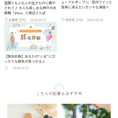
ューアルオープン。信州ワインと
空間ともふもふの生きものに癒や
音楽に浸るエレガントな湯宿へ
されて♪ 大人も楽しめる神戸の水
族館「átoa」と周辺さんぽ
兵庫県
[PR]
2026.08.07
長野県
[PR]
2026.08.05
【旅先診断】あなたの“いま”にぴ
ったりな旅先が見つかる♪
2026.05.15
こちらの記事もおすすめ