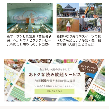
ンクリスティ」 | ことりっぷ
新オープンした銭湯「黄金湯 新
名物いなり寿司やスイーツの食
宿」へ。サウナとクラフトビー
べ歩きも楽しい♪愛知・豊川稲
ルを楽しむ癒やしのレトロ空間
荷参道さんぽ | ことりっぷ
| ことりっぷ