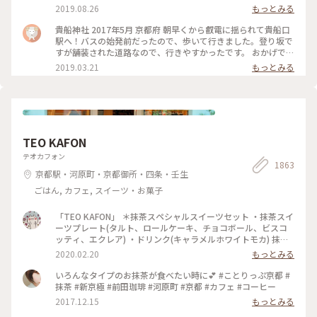
夕がたくさんありました🎋✧̣̥̇ . #貴船神社 #神社巡り #旅のひと
2019.08.26
もっとみる
とき #夏旅2019
貴船神社 2017年5月 京都府 朝早くから叡電に揺られて貴船口
駅へ！バスの始発前だったので、歩いて行きました。登り坂で
すが舗装された道路なので、行きやすかったです。 おかげで人
の少ないシーンとした空気を味わえたので良かったです。 御朱
2019.03.21
もっとみる
印ももらえて大満足でした☺️ 京都旅行は早寝早起きになりま
すね笑。 #京都 #貴船神社
TEO KAFON
テオカフォン
1863
京都駅・河原町・京都御所・四条・壬生
ごはん, カフェ, スイーツ・お菓子
「TEO KAFON」 ＊抹茶スペシャルスイーツセット ・抹茶スイ
ーツプレート(タルト、ロールケーキ、チョコボール、ビスコ
ッティ、エクレア) ・ドリンク(キャラメルホワイトモカ) 抹茶
三昧出来て大満足したそうです。 フォークを2本用意して頂い
2020.02.20
もっとみる
たのですが、娘一人で完食でした。 #TEO KAFON#抹茶三昧#
プチことりっぷ京都#冬のおでかけ
いろんなタイプのお抹茶が食べたい時に💕 #ことりっぷ京都 #
抹茶 #新京極 #前田珈琲 #河原町 #京都 #カフェ #コーヒー
2017.12.15
もっとみる