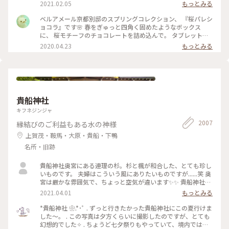
ャラメルやルビーチョコ、 右側はお酒入りチョコや 京都産の
2021.02.05
もっとみる
抹茶や宮崎県産日向夏 愛媛県産ほうじ茶など チョコと一言で
言っても たくさんの味を楽しめる✨ パッケージやデザインも
ベルアメール京都別邸のスプリングコレクション、 『桜パレシ
とても可愛いので ご褒美チョコでもプレゼント用でも どちら
ョコラ』です🌸 春をぎゅっと四角く固めたようなボックス
にもおすすめの詰め合わせです♡ #ほっとひと息 #バレンタイ
に、 桜モチーフのチョコレートを詰め込んで。 タブレットも
ン #スイーツ好き #ゴーラー隊
良いですが、丸いかたちは 丸窓から桜を覗くような和を感じ
2020.04.23
もっとみる
ます。 右から ・桜ブラン・桜ノワール・桜ルビー・桜ミル
ク・桜フレーズ です。 桜の花のフレークやストロベリーにフ
ランボワーズ、 ナッツやドライフルーツのトッピング。 桜の
香りのミルクチョコやルビーチョコを使用し、 一枚ずつ違う
味を楽しめます♪ 金銀のキラキラと満開の桜、 テーブルの上
でのお花見も良いですね😊 #ベルアメール #BELAMER #京都 #
貴船神社
桜 #桜スイーツ #和スイーツ #チョコレート #お取り寄せ #手み
やげ #おみやげ
キフネジンジャ
2007
縁結びのご利益もある水の神様
上賀茂・鞍馬・大原・貴船・下鴨
名所・旧跡
貴船神社奥宮にある連理の杉。杉と楓が和合した、とても珍し
いものです。 夫婦はこういう風にありたいものですが......笑 奥
宮は厳かな雰囲気で、ちょっと空気が違います✨✨ 貴船神社ま
で行かれたら、是非行ってみてほしいです。
2021.04.01
もっとみる
*貴船神社 ❀.*･ﾟ . ずっと行きたかった貴船神社にこの夏行けま
した～。 . この写真は夕方くらいに撮影したのですが、とても
幻想的でした✧︎ . ちょうど七夕祭りもやっていて、境内では七