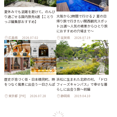
夏休みでも混雑を避けて。のんび
大阪から2時間で行ける♪ 夏の日
り過ごせる国内旅先6選【ことり
帰り旅で行きたい関西観光スポッ
っぷ編集部おすすめ】
ト21選～人気の絶景からひとり旅
におすすめの穴場まで～
広島県
2026.07.02
滋賀県
2026.07.19
歴史が息づく街・日本橋兜町。時
浜松に生まれた北欧の村。「ドロ
をつなぐ風景に出会う一日さんぽ
フィーズキャンパス」で幸せな暮
らしに出会う旅～前編
東京都
[PR]
2026.07.28
静岡県
2019.04.10