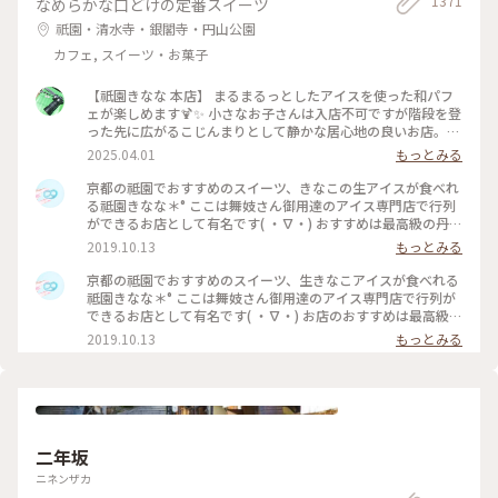
1371
なめらかな口どけの定番スイーツ
祇園・清水寺・銀閣寺・円山公園
カフェ, スイーツ・お菓子
【祇園きなな 本店】 まるまるっとしたアイスを使った和パフ
ェが楽しめます🍹✨ 小さなお子さんは入店不可ですが階段を登
った先に広がるこじんまりとして静かな居心地の良いお店。
パフェはきなこや抹茶、黒ゴマなどを使った和なものからティ
2025.04.01
もっとみる
ラミスの入ったイタリアン風、ベリーを使ったものなど様々。
アイスの食べ比べやふわふわのかき氷、焼き菓子、クロックム
京都の祗園でおすすめのスイーツ、きなこの生アイスが食べれ
ッシュのようなフードメニューもあります。 こちらもアニメ・
る祗園きなな＊° ここは舞妓さん御用達のアイス専門店で行列
名探偵コナンで取り上げられました✨ #京都グルメ #京都 #祇
ができるお店として有名です( ・∇・) おすすめは最高級の丹波
園 #本店 #人気店 #聖地巡礼 #パフェ #きなこ #黒ゴマ #アイス
黒豆を使用したきなこの生アイス『できたてきなな』。(600円
2019.10.13
もっとみる
クリーム #かき氷 #フォトジェニック #名探偵コナン
ほうじ茶付)なんと添加物、保存料、卵を一切使ってません。
濃厚なのに甘すぎず、口どけが最高で本当においしかったので
京都の祗園でおすすめのスイーツ、生きなこアイスが食べれる
京都にきたらまた立ち寄りたいお店の1つになりました♡ #京
祗園きなな＊° ここは舞妓さん御用達のアイス専門店で行列が
都#おすすめ#スイーツ#アイス#秋の味覚ゴーラー隊#きなこ
できるお店として有名です( ・∇・) お店のおすすめは最高級の
丹波黒豆を使用したきなこの生アイス『できたてきなな』。
2019.10.13
もっとみる
(600円ほうじ茶付)なんと添加物、保存料、卵を一切使ってま
せん。 濃厚なのに甘すぎず、口どけが最高で本当においしかっ
たので京都にきたらまた立ち寄りたいお店の1つになりました
♡ #京都#おすすめ#スイーツ#アイス#秋の味覚ゴーラー隊#き
なこ
二年坂
ニネンザカ