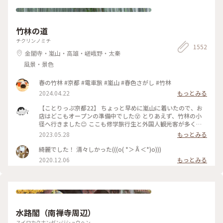
竹林の道
チクリンノミチ
1552
金閣寺・嵐山・高雄・嵯峨野・太秦
風景・景色
春の竹林 #京都 #電車旅 #嵐山 #春色さがし #竹林
2024.04.22
もっとみる
【ことりっぷ京都22】 ちょっと早めに嵐山に着いたので、お
店はどこもオープンの準備中でした😵 とりあえず、竹林の小
径へ行きました😊 ここも修学旅行生と外国人観光客が多く、
特に中国系の方の声が竹林の中に響いていました🤫 竹林の小
2023.05.28
もっとみる
径には人力車専用の道が整備されており、外国人観光客を乗せ
た人力車に出会いました😄 #私のことりっぷ旅 #京都 #竹林の
綺麗でした！ 清々しかった(((o( *＞Å＜*)o)))
小径 #人力車 令和５年５月21日撮影
2020.12.06
もっとみる
水路閣（南禅寺周辺）
スイロカクナンゼンジシュウヘン