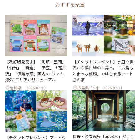
おすすめ記事
【改訂版発売♪】「角館・盛岡」
【チケットプレゼント】水辺の世
「仙台」「鎌倉」「伊豆」「軽井
界から浮世絵の世界へ。「広島も
沢」「伊勢志摩」国内6エリアと
とまち水族館」ではじまるアート
海外1エリアがリニューアル
さんぽ
宮城県
2026.07.09
広島県
[PR]
2026.07.31
長野・浅間温泉「界 松本」がリニ
【チケットプレゼント】アートな