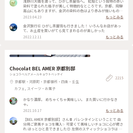
りに 夕方になりだいぶ涼しくなった古い街並みを 観光客少な
浅野川大橋を渡って、ひがし茶屋街へ。 紅殻という独特の赤い
めで堪能できたのでそれはそれでヨシです👍 賑やかなひがし
染料で塗られた格子が美しく特徴的なところです。京都、飛騨
茶屋街はまた今度のお楽しみに取っておくとして 昔の風情を
高山にもありますが、金沢の染料の色はより赤みが強いものだ
堪能しつつ夕涼みのお散歩になりました🚶🚶‍♀️ （2024.8.11） #
そう。 茶屋街以外でも、市内のあちこちでこの木虫籠(きむす
2023.04.23
もっとみる
古い街並み #ひがし茶屋街 #ひゃくまんさん #夕涼み #お散歩 #
こ)と呼ばれる、むしかごのような細い格子を見かけました。
北陸応援旅 #ドライブ旅 #金沢 #ことりっぷ金沢 #クラシカル
風情があり素敵です。 東料亭組合の前を通ると、芸妓さんの三
金沢旅行⑥ ひがし茶屋街も行きました！ いろんなお店があっ
な街 #ことりっぷ旅2024
味線のお稽古の音が聞こえてきました。 石畳の上をのんびり
て、お土産を買いがてら見てまわるのが楽しかった
歩いて、古都の散策を楽しみます♪ 金沢旅③ #ひがし茶屋街 #
2022.12.11
もっとみる
金沢 #私のことりっぷ旅 #レトロな街
Chocolat BEL AMER 京都別邸
ショコラベルアメールキョウトベッテイ
2215
京都駅・河原町・京都御所・四条・壬生
カフェ, スイーツ・お菓子
かなり濃厚。 めちゃくちゃ美味しい。 また買いに行かなき
ゃ。
2021.10.17
もっとみる
【BEL AMER 京都別邸】さん🍫 バレンタインということで 自
分用ご褒美チョコを購入✨ 可愛くて美味しいチョコに心が癒さ
れ ほっとひと息できました😍 左側のスティックショコラは キ