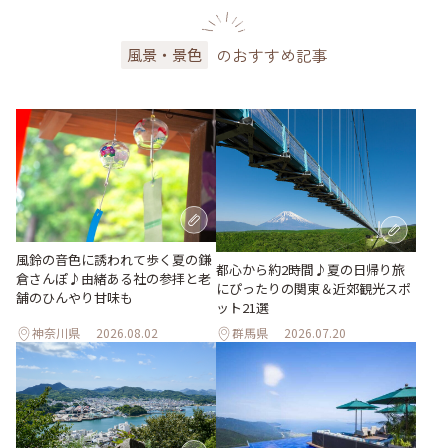
のおすすめ記事
風景・景色
風鈴の音色に誘われて歩く夏の鎌
都心から約2時間♪夏の日帰り旅
倉さんぽ♪由緒ある社の参拝と老
にぴったりの関東＆近郊観光スポ
舗のひんやり甘味も
ット21選
神奈川県
2026.08.02
群馬県
2026.07.20