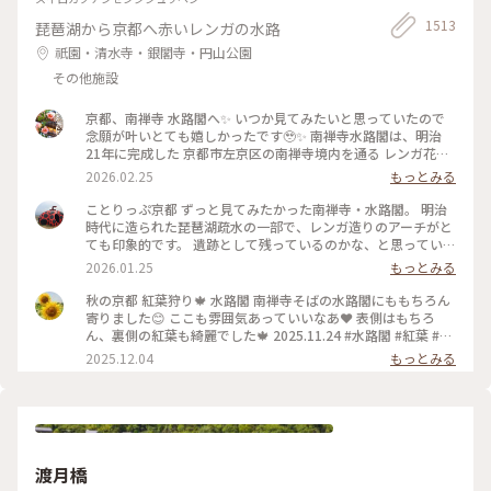
1513
琵琶湖から京都へ赤いレンガの水路
祇園・清水寺・銀閣寺・円山公園
その他施設
京都、南禅寺 水路閣へ✨ いつか見てみたいと思っていたので
念願が叶いとても嬉しかったです🥹✨ 南禅寺水路閣は、明治
21年に完成した 京都市左京区の南禅寺境内を通る レンガ花崗
岩造りのアーチ型水道橋。 琵琶湖疏水事業の一環として 田辺
2026.02.25
もっとみる
朔郎氏が設計しました。 レトロなアーチがとても雰囲気があ
ります✨ 最後の写真は、上から見た写真です😊 帰りは水路横
ことりっぷ京都 ずっと見てみたかった南禅寺・水路閣。 明治
の道を散策しながら 駅に向かいました👣 #南禅寺水路閣 #京都
時代に造られた琵琶湖疏水の一部で、レンガ造りのアーチがと
#開運旅 #水路閣 #南禅寺
ても印象的です。 遺跡として残っているのかな、と思っていた
のですが水路橋に上がることが出来て、琵琶湖の水が京都に流
2026.01.25
もっとみる
れていく水路のすぐ横を歩くことも出来ます。けっこう感動で
した。 #開運旅#京都#南禅寺#水路閣#琵琶湖疏水
秋の京都 紅葉狩り🍁 水路閣 南禅寺そばの水路閣にももちろん
寄りました😊 ここも雰囲気あっていいなあ❤️ 表側はもちろ
ん、裏側の紅葉も綺麗でした🍁 2025.11.24 #水路閣 #紅葉 #紅
葉狩り #京都 #ことりっぷ #秋の装い
2025.12.04
もっとみる
渡月橋