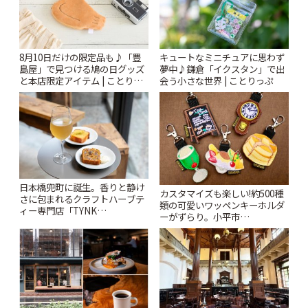
8月10日だけの限定品も♪「豊
キュートなミニチュアに思わず
島屋」で見つける鳩の日グッズ
夢中♪鎌倉「イクスタン」で出
と本店限定アイテム | ことりっ
会う小さな世界 | ことりっぷ
ぷ
日本橋兜町に誕生。香りと静け
カスタマイズも楽しい!約500種
さに包まれるクラフトハーブテ
類の可愛いワッペンキーホルダ
ィー専門店「TYNK
ーがずらり。小平市
Kabutocho」 | ことりっぷ
「Kimamaya T&K」 | ことりっ
ぷ