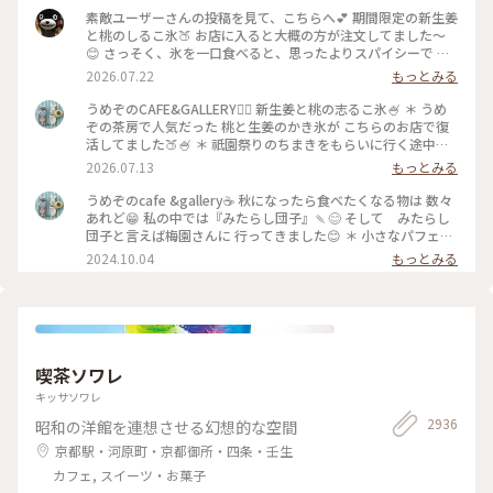
素敵ユーザーさんの投稿を見て、こちらへ💕 期間限定の新生姜
と桃のしるこ氷🍑 お店に入ると大概の方が注文してました〜
😊 さっそく、氷を一口食べると、思ったよりスパイシーで 生
姜の風味が口いっぱい広がります🥰 氷で生姜…はじめて…！
2026.07.22
もっとみる
桃も程よい量で、食べ進めると下には、こし餡！ だから、し
るこなんですね〜🤔 頼んだ時は、何でだろうと思ったけど、な
うめぞのCAFE&GALLERY🏳️‍🌈 新生姜と桃の志るこ氷🍧 ＊ うめ
るほど〜です😘 この後も、山鉾巡りなので、あっという間に
ぞの茶房で人気だった 桃と生姜のかき氷が こちらのお店で復
汗💦になるけど、 真夏に食べるかき氷🍧、魅力的ですよね✨✨
活してました🍑🍧 ＊ 祇園祭りのちまきをもらいに行く途中に
#かき氷 #桃のかき氷
寄ろうかなどうしようかな？と 考えながら前を通ったら桃氷
2026.07.13
もっとみる
の看板でていたので スルーできませんでした😆 ＊ ぴりりとく
る新生姜のシロップが すごいアクセントになって🫚 合間合間
うめぞのcafe &gallery☕️ 秋になったら食べたくなる物は 数々
にみずみずしい桃のスライスを いただきます🍑 ちょっと見え
あれど😁 私の中では『みたらし団子』🍡😊 そして みたらし
づらいですが 中にはもっちり白玉と そしてこし餡が入ってい
団子と言えば梅園さんに 行ってきました😊 ＊ 小さなパフェと
るので 最後には、しるこ氷としていただきました😊 ＊ 人気か
みたらし団子のセット🩷 この小さなパフェのセットが復活し
2024.10.04
もっとみる
き氷だけに🍧 私が最後の一杯だったようで 注文したあとにす
て 小躍りです😁 パフェにはわらび餅と小さな抹茶アイスとク
ぐに看板が引き上げられました💦 後からくる人くる人残念が
ッキーの シンプルなパフェで みたらし団子な合間に食べると
っておられたので （先注文のレジ横の席でした） 暑い中を目
相乗効果でとっても美味しいです😊 もちもちで焦げ目が香ば
当てに来て🍑なかった時の衝撃を 考えたら、食べられて本当
しい 蜜がたっぷりのみたらし団子はやっぱり 美味しかったで
に幸せでした😊 ＊ ギャラリーでは風鈴展が🎐 陶器のブルーの
す🩷 ＊ 投稿の度に言っているような気もしますが 同じ梅園さ
かわいい風鈴たちでした😊 #京都カフェ #かき氷 #桃活 #う
んでも三条店は行列出来てますが こちらはいつもすんなり入
喫茶ソワレ
めぞの #梅園
れます😊 店内の配置を変えられたようで✨ 奥の中庭前の席が2
人席になり 通い始めて幾数年 初めて窓際に座る事ができま
キッサソワレ
した😊 中庭がいい感じです😊🌳 ＊ うめぞのcafe＆galleryは
2936
昭和の洋館を連想させる幻想的な空間
ちょっと甘い物が食べたいなぁーと 思う時に足が向いてしま
うお店です😊 #京都カフェ #パフェ活2024 #みたらし団子 #秋
京都駅・河原町・京都御所・四条・壬生
の彩り #クラシカルな街 #私の好きな京都
カフェ, スイーツ・お菓子