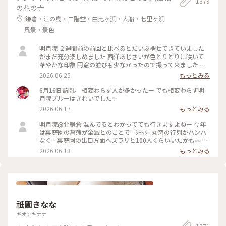
1379
の花の寺
鎌倉・江の島・二階堂・由比ヶ浜・大船・七里ヶ浜
風景・景色
明月院 ２週間前の前回と比べるとだいぶ褪せてきていました
がまだ充分楽しめました 西洋あじさいが色とりどりに咲いて
華やかな印象 円窓の並びも少なかったので撮って来ました 裏
庭園の菖蒲の復活を願います
2026.06.25
もっとみる
6月16日訪問。 相変わらず人が多かったー でも相変わらず明
月院ブルーはきれいでした✨
2026.06.17
もっとみる
明月院@北鎌倉 混んでるとわかってても行きますよねー 今年
は裏庭園の菖蒲が全滅とのことで…ｼﾖｯｸ- 丸窓の行列がハンパ
なく…裏庭園の出口方面へズラリと100人くらいいたかも👀 装
飾のあじさいがとても素敵だったのでそりゃー撮りたくなりま
2026.06.13
もっとみる
すよねー(ﾜｶﾙｰ) 写真もなかなか撮りづらいほどの人混み 急な方
向転換や振り返りは注意⚠️です バッグとか当たりますし当て
られます すれ違いも譲り合いでマナーは守られてますがとっ
ても疲れます… 夕方の空いてる時間を狙うのがいいのかもです
祇園きなな
ギオンキナナ