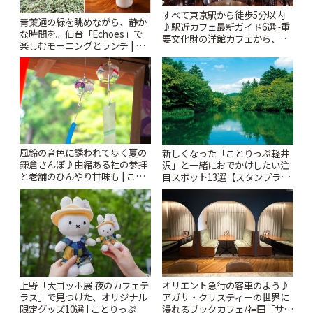
すべて東京駅から徒歩5分以内
青葉通の緑を眺めながら、静か
♪駅近カフェ最新ガイド6選~重
な時間を。仙台「Echoes」で
要文化財の洋館カフェから、改
楽しむモーニングとランチ | こ
札すぐのレトロ喫茶まで~ | こと
とりっぷ
りっぷ
風鈴の音色に誘われて歩く夏の
新しくなった「ことりっぷ軽井
鎌倉さんぽ♪由緒ある社の参拝
沢」と一緒におでかけしたい注
と老舗のひんやり甘味も | こと
目スポット13選【スタンプラリ
りっぷ
ー開催中】 | ことりっぷ
上野「大ゴッホ展 夜のカフェテ
オリエント急行の客車のよう♪
ラス」で見つけた、オリジナル
アガサ・クリスティーの世界に
限定グッズ10選 | ことりっぷ
浸れるブックカフェ/神田「サロ