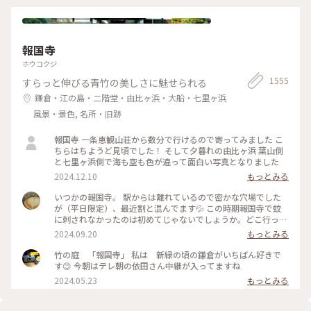
2025年9月27日(土) - 2026年1月18日(日） ✳︎ 『SIDE CORE
ップしてしまいました… 館内をぐるっと回っていると雨が止
Living road, Living space / 生きている道、生きるための場
み、上から覗くプールが見られるようになり急いで見学！ も
所』 2025年10月18日(土) - 2026年3月15日(日) #金沢21世紀
のの数分でまた雨が降り始めて見学中止になり、少しの間でし
美術館 #コレクション展2文字の可能性
たが見られて良かったです😊 館内外にアート作品に溢れ、か
#SIDECORELivingroadLivingspace/生きている道生きるため
報国寺
わいいラビットチェアや、憧れのアルネ・ヤコブセンデザイン
の場所 #ことりっぷと一緒 #金沢 #金沢旅
のアントチェアやスワンチェアに座れたのも満足✨ 女子トイレ
ホウコクジ
の中にもアートがありました🎨 #夏の北陸旅 #北陸旅 #金沢21
1555
すらっと伸びる青竹の美しさに魅せられる
世紀美術館 #美術館 #金沢 #石川 #アートな景色
鎌倉・江の島・二階堂・由比ヶ浜・大船・七里ヶ浜
風景・景色, 名所・旧跡
報国寺 一条恵観山荘から数分で行けるので寄ってみました こ
ちらはちようど見頃でした！ そして夕暮れの由比ヶ浜 葉山側
と七里ヶ浜側で海も空も色が違って面白い写真となりました
2024.12.10
もっとみる
いつかの報国寺。 駅からは離れているので密かな穴場でした
が（平日限定）、最近割と混んでます💦 この時期報国寺で蚊
に刺されなかったのは初めてじゃないでしょうか。どこ行っ
た〜🦟 #ことりっぷ旅2024 #鎌倉
2024.09.20
もっとみる
竹の庭 「報国寺」 私は 新緑の頃の鎌倉がいちばん好きで
す😊 今朝はテレ朝の依田さん中継が入ってますね
2024.05.23
もっとみる