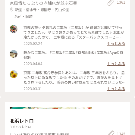
1361
京風情たっぷりの老舗店が並ぶ石畳
祇園・清水寺・銀閣寺・円山公園
名所・旧跡
京都の旅✨ 夕暮れの二寧坂（二年坂）が 綺麗だと聞いて行っ
てきました︎︎⟡.· やはり趣きがあってとても素敵でした✨ 北風が
冷たかったので、 二寧坂にある『スターバックス コーヒー 京
都二寧坂ヤサカ茶屋店』さんへ行き コーヒーであたたまりま
2025.02.24
もっとみる
した☕️✨ 抹茶バターサンドも美味しかった♡ こちらのスタバ
は、 築100年を超える伝統的な日本家屋の店舗で、 畳の間で
静かな二寧坂。 #二年坂#二寧坂#京都#清水#産寧坂#Ayuの京
コーヒー体験が楽しめます。 私の隣にいた観光客さんが、 畳
都旅
の間はどこかと聞いてこられたので こちらですよとお伝えし
2023.04.04
もっとみる
ました😊 観光客さんは「ここに来るのが 夢だったんです✨」
と話していました。 その気持ちがよくわかります。 とても素
京都 二年坂 高台寺参拝とあとは、二年坂 三年坂をぶらり。 思
敵なスタバでした⟡.·*. のんびりと散策が楽しい 夕暮れのニ寧
った以上に急な坂でした💦 そのおかげ？で、町並みを見上げ
坂でした(˶ˊᵕˋ˵)✨ #二寧坂 #二年坂 #京都 #京都旅 #スターバ
たり見下ろしたり。 普通の古い町並みでは見られないような
ックスコーヒー京都二寧坂ヤサカ茶屋店 #スタバ #ぽかぽか #
風景でした。 そして、見たかった町並み越しの五重塔✨ ちょ
2023.03.31
もっとみる
夕暮れの二寧坂
うどお庭からしだれ桜の枝が出ていて、フォトスポットになっ
ていました☺️ #私のことりっぷ旅 #花だより #レトロな街 #My
ことりっぷ #二年坂 #二寧坂 #三年坂 #法観寺 #五重塔 #京都 #
お花見 #桜
北浜レトロ
キタハマレトロ
1345
レンガ造りの洋館で優雅な時間