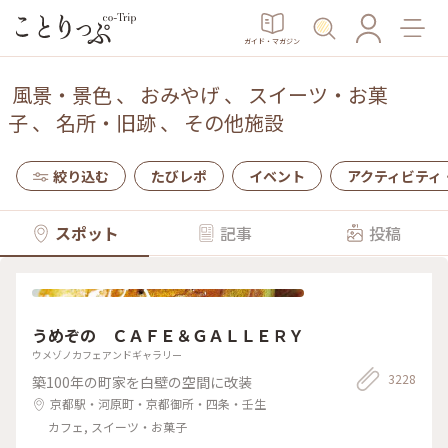
ガイド・マガジン
風景・景色
、
おみやげ
、
スイーツ・お菓
子
、
名所・旧跡
、
その他施設
絞り込む
たびレポ
イベント
アクティビティ
スポット
記事
投稿
うめぞの ＣＡＦＥ＆ＧＡＬＬＥＲＹ
ウメゾノカフェアンドギャラリー
3228
築100年の町家を白壁の空間に改装
京都駅・河原町・京都御所・四条・壬生
カフェ, スイーツ・お菓子