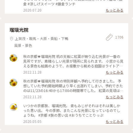
倉 #涼しげスイーツ #鎌倉ランチ
2020.07.20
もっとみる
瑠璃光院
1706
上賀茂・鞍馬・大原・貴船・下鴨
風景・景色
秋の京都🍁瑠璃光院 机の天板に紅葉が映り込む光景が一番の
見所ですが、素晴らしい光景が随所に見られます。 小窓から見
える景色も絵画のようで、お座敷から眺める庭園はライトアッ
プされてさらに雅です✨ 拝観が終わり、山門をくぐって振り返
2022.11.28
もっとみる
ると、こちらも美しくライトアップされていました🍁♥️
2022.11.23 #秋いろとりどり #Myことりっぷ #瑠璃光院 #紅葉
秋の京都🍁瑠璃光院 秋の特別拝観へ予約して行きました。 予
狩り #紅葉 #京都
想していた予約開始時期より早く出遅れてしまい、予約できた
のは11/23の16:40から17:00の時間帯でした。 紅葉の見頃はど
うかしら。昼でもなく夜でもなく。どんなふうに見えるんだろ
2022.11.28
もっとみる
うと不安でしたが、薄暗くなってライトアップも始まった頃。
予想していた以上の素晴らしい風景がひろがっていました✨ 新
いつかの京都旅、瑠璃光院。 青もみじがそれはそれは美しか
緑の頃とはまた違って雅な世界✨ 皆さんお行儀よく、机で満足
った思い出。 今の季節、またこんな光景になっているのでし
のいく写真を撮ったら後ろに並んでいる人に代わります。 敷居
ょうね。 #京都 #旅の思い出 #おうちでことりっぷ
を額縁に見立てて遠目から写真を撮ろうとしたら避けてくださ
2020.05.05
もっとみる
ったり。 最初、夫は「春にも行ったのに」とブツブツ文句を
言っていましたが、最終的には大満足でした✌️ 2022.11.23 #秋