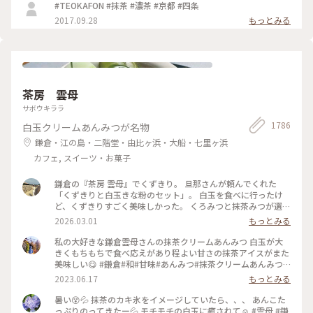
#TEOKAFON #抹茶 #濃茶 #京都 #四条
2017.09.28
もっとみる
茶房 雲母
サボウキララ
1786
白玉クリームあんみつが名物
鎌倉・江の島・二階堂・由比ヶ浜・大船・七里ヶ浜
カフェ, スイーツ・お菓子
鎌倉の『茶房 雲母』でくずきり。 旦那さんが頼んでくれた
「くずきりと白玉きな粉のセット」。 白玉を食べに行ったけ
ど、くずきりすごく美味しかった。 くろみつと抹茶みつが選べ
ます。 1時間待ちを想定して行ったら、30分も待たずに入れ
2026.03.01
もっとみる
た。 梅の見える特等席。 けど、席についてから出てくるまで
30分弱かかったので、だいたい1時間。 1時間くらいなら、並
私の大好きな鎌倉雲母さんの抹茶クリームあんみつ 白玉が大
んでも食べたいクオリティ。 #神奈川#鎌倉#茶房雲母#白玉#お
きくもちもちで食べ応えがあり程よい甘さの抹茶アイスがまた
もちずき#Ayuのおやつ#はじめての鎌倉
美味しい😋 #鎌倉#和#甘味#あんみつ#抹茶クリームあんみつ#
雲母
2023.06.17
もっとみる
暑い😵💦 抹茶のカキ氷をイメージしていたら、、、 あんこた
っぷりのってきたー💦 モチモチの白玉に癒されて☺️ #雲母 #鎌