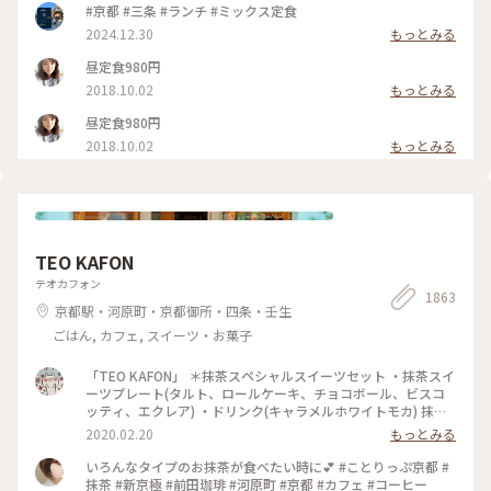
#京都 #三条 #ランチ #ミックス定食
2024.12.30
もっとみる
昼定食980円
2018.10.02
もっとみる
昼定食980円
2018.10.02
もっとみる
TEO KAFON
テオカフォン
1863
京都駅・河原町・京都御所・四条・壬生
ごはん, カフェ, スイーツ・お菓子
「TEO KAFON」 ＊抹茶スペシャルスイーツセット ・抹茶スイ
ーツプレート(タルト、ロールケーキ、チョコボール、ビスコ
ッティ、エクレア) ・ドリンク(キャラメルホワイトモカ) 抹茶
三昧出来て大満足したそうです。 フォークを2本用意して頂い
2020.02.20
もっとみる
たのですが、娘一人で完食でした。 #TEO KAFON#抹茶三昧#
プチことりっぷ京都#冬のおでかけ
いろんなタイプのお抹茶が食べたい時に💕 #ことりっぷ京都 #
抹茶 #新京極 #前田珈琲 #河原町 #京都 #カフェ #コーヒー