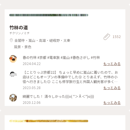
竹林の道
チクリンノミチ
1552
金閣寺・嵐山・高雄・嵯峨野・太秦
風景・景色
春の竹林 #京都 #電車旅 #嵐山 #春色さがし #竹林
2024.04.22
もっとみる
【ことりっぷ京都22】 ちょっと早めに嵐山に着いたので、お
店はどこもオープンの準備中でした😵 とりあえず、竹林の小
径へ行きました😊 ここも修学旅行生と外国人観光客が多く、
特に中国系の方の声が竹林の中に響いていました🤫 竹林の小
2023.05.28
もっとみる
径には人力車専用の道が整備されており、外国人観光客を乗せ
た人力車に出会いました😄 #私のことりっぷ旅 #京都 #竹林の
綺麗でした！ 清々しかった(((o( *＞Å＜*)o)))
小径 #人力車 令和５年５月21日撮影
2020.12.06
もっとみる