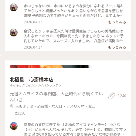
写真は撮れないよね⁉️と、、、 なので上から下の人達を見て楽
水中じゃないのに 水中にいるような気分になれるプール 晴れ
しみました😂 修学旅行かな❓の子供達の同行者の様に…🤣 混ま
てたらもっと綺麗だったかなあ と思いながら不思議な感じを
ないうちにと午前中に来たので そこまで混雑してなくゆっく
満喫 予約制なので手続きがちょっと面倒だけど、 見てよかっ
り出来ました✨✨ #ひみつの絶景 #ことりっぷ金沢 #金沢21世
た #ちいさな列車旅 #金沢#金沢21世紀美術館#プール #現代ア
2026.04.15
もっとみる
紀美術館#スイミングプール #金沢市内バスフリー切符
ート
金沢ことりっぷ 前回来た時は震災直後でこちらの美術館には
入れなかったので、今回は真っ先に来ました😊🖼️ ネットで予
約していたので、スムーズに入れました。 八重桜が満開🌸🌸
🌸🌸🌸 芝生も綺麗でとても気持ちいい。 フリースペースもた
2026.04.14
もっとみる
くさんあるので のんびり楽しめます。 今日は海外からの観光
客が多かったようで、 私も英語で案内されそうになりました
😅 #ちいさな列車旅 #金沢#石川県#金沢21世紀美術館#桜🌸#
現代アート
北極星 心斎橋本店
ホッキョクセイシンサイバシホンテン
元祖オムライスの専門店、大正時代から続くてい
1240
ねいさ
大阪ミナミ・心斎橋・なんば・アメリカ村・堀江
ごはん
奈良の百貨店に来てた 【北極のアイスキャンデー】 小さな
【ィ】が入らへんねん そして、必ず【デ〜】と、強調して言う
のは 昔のCMを知っている方々‼️ 割り箸みたいな棒が斜めやね