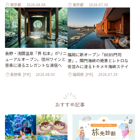
東京都
2026.08.08
東京都
2026.07.30
長野・浅間温泉「界 松本」がリニ
福岡に新オープン「BEB5門司
ューアルオープン。信州ワインと
港」。関門海峡の絶景とレトロな
音楽に浸るエレガントな湯宿へ
街並みに浸るトキメキ海峡ステイ
長野県
[PR]
2026.08.05
福岡県
[PR]
2026.07.29
おすすめ記事