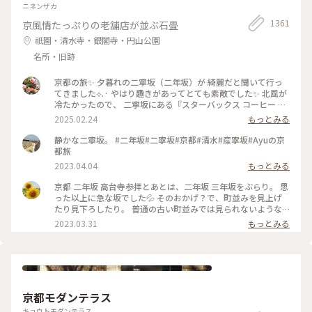
ニネンザカ
1361
京風情たっぷりの老舗店が並ぶ石畳
祇園・清水寺・銀閣寺・円山公園
名所・旧跡
京都の旅✨ 夕暮れの二寧坂（二年坂）が 綺麗だと聞いて行っ
てきました︎︎⟡.· やはり趣きがあってとても素敵でした✨ 北風が
冷たかったので、 二寧坂にある『スターバックス コーヒー 京
都二寧坂ヤサカ茶屋店』さんへ行き コーヒーであたたまりま
2025.02.24
もっとみる
した☕️✨ 抹茶バターサンドも美味しかった♡ こちらのスタバ
は、 築100年を超える伝統的な日本家屋の店舗で、 畳の間で
静かな二寧坂。 #二年坂#二寧坂#京都#清水#産寧坂#Ayuの京
コーヒー体験が楽しめます。 私の隣にいた観光客さんが、 畳
都旅
の間はどこかと聞いてこられたので こちらですよとお伝えし
2023.04.04
もっとみる
ました😊 観光客さんは「ここに来るのが 夢だったんです✨」
と話していました。 その気持ちがよくわかります。 とても素
京都 二年坂 高台寺参拝とあとは、二年坂 三年坂をぶらり。 思
敵なスタバでした⟡.·*. のんびりと散策が楽しい 夕暮れのニ寧
った以上に急な坂でした💦 そのおかげ？で、町並みを見上げ
坂でした(˶ˊᵕˋ˵)✨ #二寧坂 #二年坂 #京都 #京都旅 #スターバ
たり見下ろしたり。 普通の古い町並みでは見られないような
ックスコーヒー京都二寧坂ヤサカ茶屋店 #スタバ #ぽかぽか #
風景でした。 そして、見たかった町並み越しの五重塔✨ ちょ
2023.03.31
もっとみる
夕暮れの二寧坂
うどお庭からしだれ桜の枝が出ていて、フォトスポットになっ
ていました☺️ #私のことりっぷ旅 #花だより #レトロな街 #My
ことりっぷ #二年坂 #二寧坂 #三年坂 #法観寺 #五重塔 #京都 #
お花見 #桜
京都モダンテラス
キョウトモダンテラス