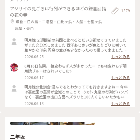
アジサイの見ごろは行列ができるほどの鎌倉屈指
1379
の花の寺
鎌倉・江の島・二階堂・由比ヶ浜・大船・七里ヶ浜
風景・景色
明月院 ２週間前の前回と比べるとだいぶ褪せてきていました
がまだ充分楽しめました 西洋あじさいが色とりどりに咲いて
華やかな印象 円窓の並びも少なかったので撮って来ました 裏
庭園の菖蒲の復活を願います
2026.06.25
もっとみる
6月16日訪問。 相変わらず人が多かったー でも相変わらず明
月院ブルーはきれいでした✨
2026.06.17
もっとみる
明月院@北鎌倉 混んでるとわかってても行きますよねー 今年
は裏庭園の菖蒲が全滅とのことで…ｼﾖｯｸ- 丸窓の行列がハンパ
なく…裏庭園の出口方面へズラリと100人くらいいたかも👀 装
飾のあじさいがとても素敵だったのでそりゃー撮りたくなりま
2026.06.13
もっとみる
すよねー(ﾜｶﾙｰ) 写真もなかなか撮りづらいほどの人混み 急な方
向転換や振り返りは注意⚠️です バッグとか当たりますし当て
られます すれ違いも譲り合いでマナーは守られてますがとっ
ても疲れます… 夕方の空いてる時間を狙うのがいいのかもです
二年坂