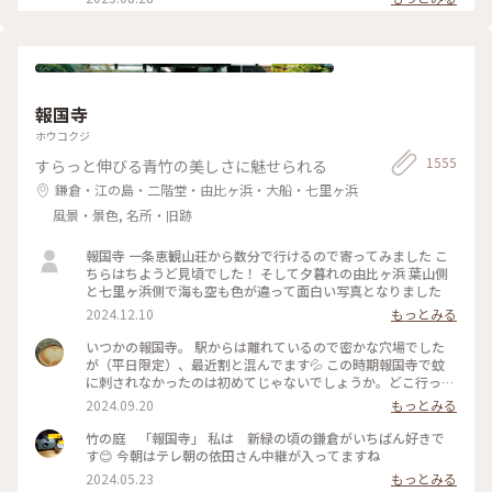
っても面白かったです！ 一日中いても楽しめる とっても素敵
ため、屋外でプールを上から覗くのも中止になっていました💧
な美術館でした💕 ✳︎ 『コレクション展2 文字の可能性』
この時の展覧会はテーマが重く、見るのが辛くて途中でギブア
2025年9月27日(土) - 2026年1月18日(日） ✳︎ 『SIDE CORE
ップしてしまいました… 館内をぐるっと回っていると雨が止
Living road, Living space / 生きている道、生きるための場
み、上から覗くプールが見られるようになり急いで見学！ も
所』 2025年10月18日(土) - 2026年3月15日(日) #金沢21世紀
のの数分でまた雨が降り始めて見学中止になり、少しの間でし
美術館 #コレクション展2文字の可能性
たが見られて良かったです😊 館内外にアート作品に溢れ、か
#SIDECORELivingroadLivingspace/生きている道生きるため
報国寺
わいいラビットチェアや、憧れのアルネ・ヤコブセンデザイン
の場所 #ことりっぷと一緒 #金沢 #金沢旅
のアントチェアやスワンチェアに座れたのも満足✨ 女子トイレ
ホウコクジ
の中にもアートがありました🎨 #夏の北陸旅 #北陸旅 #金沢21
1555
すらっと伸びる青竹の美しさに魅せられる
世紀美術館 #美術館 #金沢 #石川 #アートな景色
鎌倉・江の島・二階堂・由比ヶ浜・大船・七里ヶ浜
風景・景色, 名所・旧跡
報国寺 一条恵観山荘から数分で行けるので寄ってみました こ
ちらはちようど見頃でした！ そして夕暮れの由比ヶ浜 葉山側
と七里ヶ浜側で海も空も色が違って面白い写真となりました
2024.12.10
もっとみる
いつかの報国寺。 駅からは離れているので密かな穴場でした
が（平日限定）、最近割と混んでます💦 この時期報国寺で蚊
に刺されなかったのは初めてじゃないでしょうか。どこ行っ
た〜🦟 #ことりっぷ旅2024 #鎌倉
2024.09.20
もっとみる
竹の庭 「報国寺」 私は 新緑の頃の鎌倉がいちばん好きで
す😊 今朝はテレ朝の依田さん中継が入ってますね
2024.05.23
もっとみる