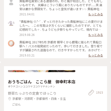
貴船神社奥宮にある連理の杉。杉と楓が和合した、とても珍し
いものです。 夫婦はこういう風にありたいものですが......笑 奥
宮は厳かな雰囲気で、ちょっと空気が違います✨✨ 貴船神社ま
で行かれたら、是非行ってみてほしいです。
2021.04.01
もっとみる
*貴船神社 ❀.*･ﾟ . ずっと行きたかった貴船神社にこの夏行けま
した～。 . この写真は夕方くらいに撮影したのですが、とても
幻想的でした✧︎ . ちょうど七夕祭りもやっていて、境内では七
夕がたくさんありました🎋✧̣̥̇ . #貴船神社 #神社巡り #旅のひと
2019.08.26
もっとみる
とき #夏旅2019
貴船神社 2017年5月 京都府 朝早くから叡電に揺られて貴船口
駅へ！バスの始発前だったので、歩いて行きました。登り坂で
すが舗装された道路なので、行きやすかったです。 おかげで人
の少ないシーンとした空気を味わえたので良かったです。 御朱
2019.03.21
もっとみる
印ももらえて大満足でした☺️ 京都旅行は早寝早起きになりま
すね笑。 #京都 #貴船神社
おうちごはん ここら屋 御幸町本店
オウチゴハンココラヤゴコウマチホンテン
1915
野菜たっぷりの定食でほっこり
京都駅・河原町・京都御所・四条・壬生
ごはん