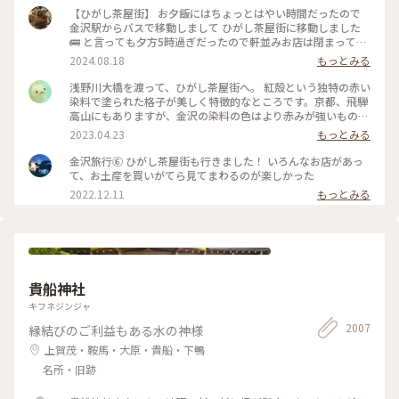
【ひがし茶屋街】 お夕飯にはちょっとはやい時間だったので
金沢駅からバスで移動しまして ひがし茶屋街に移動しました
🚌 と言っても夕方5時過ぎだったので軒並みお店は閉まってる
ー😱 お目当てだったカフェも金箔ソフトも油取り紙も買えな
2024.08.18
もっとみる
いのー⁈😭な様子でしたが 食べ歩きやお買い物ができない代わ
りに 夕方になりだいぶ涼しくなった古い街並みを 観光客少な
浅野川大橋を渡って、ひがし茶屋街へ。 紅殻という独特の赤い
めで堪能できたのでそれはそれでヨシです👍 賑やかなひがし
染料で塗られた格子が美しく特徴的なところです。京都、飛騨
茶屋街はまた今度のお楽しみに取っておくとして 昔の風情を
高山にもありますが、金沢の染料の色はより赤みが強いものだ
堪能しつつ夕涼みのお散歩になりました🚶🚶‍♀️ （2024.8.11） #
そう。 茶屋街以外でも、市内のあちこちでこの木虫籠(きむす
2023.04.23
もっとみる
古い街並み #ひがし茶屋街 #ひゃくまんさん #夕涼み #お散歩 #
こ)と呼ばれる、むしかごのような細い格子を見かけました。
北陸応援旅 #ドライブ旅 #金沢 #ことりっぷ金沢 #クラシカル
風情があり素敵です。 東料亭組合の前を通ると、芸妓さんの三
金沢旅行⑥ ひがし茶屋街も行きました！ いろんなお店があっ
な街 #ことりっぷ旅2024
味線のお稽古の音が聞こえてきました。 石畳の上をのんびり
て、お土産を買いがてら見てまわるのが楽しかった
歩いて、古都の散策を楽しみます♪ 金沢旅③ #ひがし茶屋街 #
2022.12.11
もっとみる
金沢 #私のことりっぷ旅 #レトロな街
貴船神社
キフネジンジャ
2007
縁結びのご利益もある水の神様
上賀茂・鞍馬・大原・貴船・下鴨
名所・旧跡