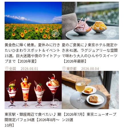
黄金色に輝く絶景。夏休みに行き
夏のご褒美に♪東京ホテル限定か
たいひまわりスポット＆イベント
き氷41選。ラグジュアリーな空間
15選。巨大迷路や夜のライトアッ
で味わう大人のひんやりスイーツ
プまで【2026年夏】
【2026年最新】
全国
2026.08.01
東京都
2026.08.04
東京駅・銀座周辺で食べたい♪ 期
【2026年7月】東京ニューオープ
間限定パフェ34選【2026年8月～
ン23選
10月】