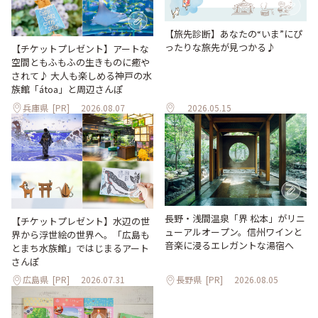
【旅先診断】あなたの“いま”にぴ
ったりな旅先が見つかる♪
【チケットプレゼント】アートな
空間ともふもふの生きものに癒や
されて♪ 大人も楽しめる神戸の水
族館「átoa」と周辺さんぽ
兵庫県
[PR]
2026.08.07
2026.05.15
長野・浅間温泉「界 松本」がリニ
【チケットプレゼント】水辺の世
ューアルオープン。信州ワインと
界から浮世絵の世界へ。「広島も
音楽に浸るエレガントな湯宿へ
とまち水族館」ではじまるアート
さんぽ
広島県
[PR]
2026.07.31
長野県
[PR]
2026.08.05