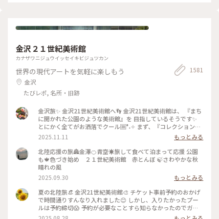
ったり。 最初、夫は「春にも行ったのに」とブツブツ文句を
言っていましたが、最終的には大満足でした✌️ 2022.11.23 #秋
いろとりどり #Myことりっぷ #瑠璃光院 #紅葉狩り #紅葉 #京
都
金沢２１世紀美術館
カナザワニジュウイッセイキビジュツカン
1581
世界の現代アートを気軽に楽しもう
金沢
たびレポ, 名所・旧跡
金沢旅✨ 金沢21世紀美術館へ👣 金沢21世紀美術館は、 『まち
に開かれた公園のような美術館』を 目指しているそうです✨
とにかく全てがお洒落でクール🆒°˖✧ まず、『コレクション展
2 文字の可能性』を鑑賞。 現代アート作品における「文字」
2025.11.11
もっとみる
の表現に 焦点を当てて、文字が持つ可能性を 絵画、版画、
書、陶芸、映像など 様々な形式の作品を通して探求していま
北陸応援の旅🏯金澤🍊青空☀️旅して食べて泊まって応援 公園
す。 文字に関して多角的な視点から見た作品の数々、 こうい
も🍁色づき始め ２１世紀美術館 赤とんぼ 🍃さわやかな秋
う見方もあるんだ！と とても興味深かったです✨ また、
晴れの風
『SIDE CORE Living road, Living space / 生きている道、生き
2025.09.30
もっとみる
るための場所』も鑑賞。 これは、アートチームSIDE COREの
展覧会で、 「道」や「移動」をテーマに、 ストリートカルチ
夏の北陸旅👒 金沢21世紀美術館🎨‎ チケット事前予約のおかげ
ャーの視点から 「異なる場所をつなぐ表現」、 「生きるため
で時間通りすんなり入れました😊 しかし、入りたかったプー
の場所」を 美術館の中に創出することを目指しているそう✨
ルは予約締切😱 予約が必要なことすら知らなかったのでガッ
様々な角度から道や移動を見ている作品、 一体感もあってと
カリ💧 そうですよね、人気の美術館ですものね… そして雨の
2025.08.28
もっとみる