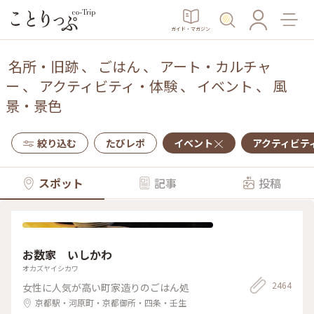
ガイド・マガジン
名所・旧跡
、
ごはん
、
アート・カルチャ
ー
、
アクティビティ・体験
、
イベント
、
風
景・景色
絞り込む
たびレポ
イベント
アクティビテ
スポット
記事
投稿
お数家 いしかわ
オカズヤイシカワ
2464
女性に人気が高い町家造りのごはん処
京都駅・河原町・京都御所・四条・壬生