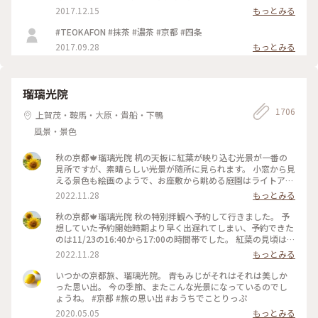
2017.12.15
もっとみる
#TEOKAFON #抹茶 #濃茶 #京都 #四条
2017.09.28
もっとみる
瑠璃光院
1706
上賀茂・鞍馬・大原・貴船・下鴨
風景・景色
秋の京都🍁瑠璃光院 机の天板に紅葉が映り込む光景が一番の
見所ですが、素晴らしい光景が随所に見られます。 小窓から見
える景色も絵画のようで、お座敷から眺める庭園はライトアッ
プされてさらに雅です✨ 拝観が終わり、山門をくぐって振り返
2022.11.28
もっとみる
ると、こちらも美しくライトアップされていました🍁♥️
2022.11.23 #秋いろとりどり #Myことりっぷ #瑠璃光院 #紅葉
秋の京都🍁瑠璃光院 秋の特別拝観へ予約して行きました。 予
狩り #紅葉 #京都
想していた予約開始時期より早く出遅れてしまい、予約できた
のは11/23の16:40から17:00の時間帯でした。 紅葉の見頃はど
うかしら。昼でもなく夜でもなく。どんなふうに見えるんだろ
2022.11.28
もっとみる
うと不安でしたが、薄暗くなってライトアップも始まった頃。
予想していた以上の素晴らしい風景がひろがっていました✨ 新
いつかの京都旅、瑠璃光院。 青もみじがそれはそれは美しか
緑の頃とはまた違って雅な世界✨ 皆さんお行儀よく、机で満足
った思い出。 今の季節、またこんな光景になっているのでし
のいく写真を撮ったら後ろに並んでいる人に代わります。 敷居
ょうね。 #京都 #旅の思い出 #おうちでことりっぷ
を額縁に見立てて遠目から写真を撮ろうとしたら避けてくださ
2020.05.05
もっとみる