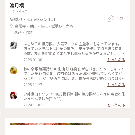
渡月橋
トゲツキョウ
1421
景勝地・嵐山のシンボル
金閣寺・嵐山・高雄・嵯峨野・太秦
名所・旧跡
はじめての渡月橋。 人気アニメの主題歌にもなっています。
思っていた倍以上に圧巻の景色。 奥まで歩いて橋を渡り切る
直前、桂川を眺めるとまた少し違った景色が見えるかも。 #渡
月橋 #嵐山 #京都旅行 #嵐電 #京都観光
2026.01.30
もっとみる
秋の京都 紅葉狩り🍁 嵐山 渡月橋 山が色づき、とってもキレイ
でした❤️ 休日の朝、渡月橋は思ったほど混雑していなくてび
っくり！ しかし昼過ぎには、渡月橋からお店が続く通りは歩
行者天国になり多くの人でごったがえし、ボート乗り場では長
2025.11.27
もっとみる
蛇の列で60分待ちになってました😳 2025.11.23 #渡月橋 #紅
葉 #嵐山 #京都 #ことりっぷ #秋の装い
京都嵐山トリップ9 渡月橋 雨の朝の渡月橋がこんなに素敵と思
いませんでした(*´꒳`*)
2024.11.02
もっとみる