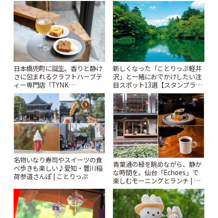
「Kimamaya T&K」 | ことりっ
ぷ
日本橋兜町に誕生。香りと静け
新しくなった「ことりっぷ軽井
さに包まれるクラフトハーブテ
沢」と一緒におでかけしたい注
ィー専門店「TYNK
目スポット13選【スタンプラリ
Kabutocho」 | ことりっぷ
ー開催中】 | ことりっぷ
名物いなり寿司やスイーツの食
青葉通の緑を眺めながら、静か
べ歩きも楽しい♪愛知・豊川稲
な時間を。仙台「Echoes」で
荷参道さんぽ | ことりっぷ
楽しむモーニングとランチ | こ
とりっぷ