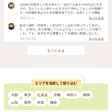
ようで外国語での案内資料も充実していました。女子旅で茶屋
2日目は忍者寺こと妙立寺から！当日でも空きがあれば入れま
街に立ち寄った際についでに、と行ってみたら案外面白くて！
すが、混んでいると断わられますので予約しておくのが無難で
雨の日でも楽しめるのでおススメです。 #金沢 #寺 #妙立寺 #
す。内部撮影禁止のため外観写真ですが、出城としての機能が
外人さんに人気
凄かった…！前田家がどれほど徳川を警戒していたかよくわか
2018.11.11
もっとみる
りました。 #建物 #神社仏閣 #金沢 #石川
金沢で通称「忍者寺」と呼ばれている妙立寺に行って来まし
た。 お寺は、私が想像していたよりもこじんまりした印象で
した。でも、金沢を守る要塞としての構造に脱帽しました。
ちなみに、これはお寺の裏口にあたる場所です。人が多くて、
2017.09.14
もっとみる
驚きで正面を撮影するのを忘れてしまいました(笑) 見学には予
約が必要ですが、ぜひいってみてください。 #金沢 #寺
もっとみる
エリアを指定して絞り込む
京都
東京
北海道
沖縄
神奈川
静岡
山梨
長野
奈良
鎌倉