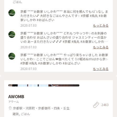
ごはん
京都 ****お数家 いしかわ**** 本当に何を頼んでもﾊｽﾞﾚなし ま
た行きたい💕 大好きなごはんやさんです✨ #京都 #烏丸 #お数
家いしかわ #おばんざい
2020.07.03
もっとみる
京都 ****お数家 いしかわ**** どれもつやっつや✨のお刺身の
盛り合わせ おばんざいの盛り合わせ ジャスミンティーの温か
いの あーまた行きたい💕💕💕 #京都 #烏丸 #お数家いしかわ #
おばんざい #お刺身 #刺盛り #おばんざい盛り合わせ
2020.07.03
もっとみる
京都 ****お数家 いしかわ**** やっぱり来ちゃいました お数家
いしかわ✨ ここでごはん🍽️食べたくて ﾗﾝﾁ軽め&ﾎﾃﾙはから京✨
#京都 #烏丸 #お数家いしかわ #おばんざい
2020.07.03
もっとみる
AWOMB
アウーム
2463
京都駅・河原町・京都御所・四条・壬生
雑貨, ごはん