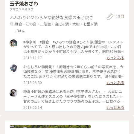
玉子焼おざわ
タマゴヤキオザワ
1547
ふんわりとやわらかな絶妙な食感の玉子焼き
鎌倉・江の島・二階堂・由比ヶ浜・大船・七里ヶ浜
ごはん
#神奈川 #鎌倉 #ひみつの鎌倉 #ひとり旅 鎌倉のコンテスト
がやってて、ふと思い出したので過去picですがup😌✨この日
は土曜日だったから小町通りも少し人が多くて。開店30分前に
並び始めて、既に前に10人ほどいましたよ〜。運良く1巡目で
2019.11.17
もっとみる
入れたので、玉子焼きを注文😎なんともいえない甘さと出汁の
お味と、、、とりあえず美味😂笑！また機会があれば行きたい
おもしろい物発見！！卵焼き☆ 2年くらい前？の写真w を、今
なあ。
頃投稿なう！笑 神奈川県の鎌倉市にある、玉子焼きの名店！
たまご焼 おざわ☆ 小町通りの裏路地にあります。 卵4個使用
で、砂糖醤油の風味の後に、出汁の風味と旨みが来る感じでし
2019.08.30
もっとみる
た！ 口当たりは柔らでした！ 記憶でわ… 開店の11時半前に行
ったのに、長者の列で30分以上待った記憶が… 懐かし～ ま
鎌倉小町通の裏路地にあるお店『玉子焼おざわ』 ・ お昼にユ
た、食べに行きたいな～ #神奈川 #鎌倉 #玉子焼き #おざわ #御
ーザーさん達オススメの「玉子焼御前」をいただきました✨✨
膳 #名店 #小町通り #裏 #過去
甘めの出汁で焼き上げたフワフワ熱々の玉子焼、一口食べると
旨味がジュワーッと広がります😆 この味は絶対家で再現でき
2019.06.14
もっとみる
ない美味しさです🌟 ・ ちなみに、ご飯の上の昆布もいいお
味。 玉子焼の箸休め的な役目を果たしていますよ😊 鎌倉に行
かれた時はぜひご賞味あれ！ #玉子焼おざわ #玉子焼御前 #鎌
倉 #小町通り