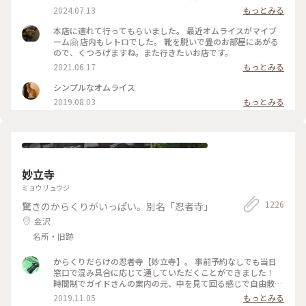
ん ※子供の頃は割り箸やと思いこんでた チョコと違うねん❗️ コ
2024.07.13
もっとみる
コアやねん❗️ #大阪市
本店に連れて行ってもらいました。 最近オムライスがマイブ
ーム🤗 店内もレトロでした。 靴を脱いで畳のお部屋にあがる
ので、くつろげますね。また行きたいお店です。
2021.06.17
もっとみる
シンプルなオムライス
2019.08.03
もっとみる
妙立寺
ミョウリュウジ
1226
驚きのからくりがいっぱい。別名「忍者寺」
金沢
名所・旧跡
からくりだらけの忍者寺【妙立寺】。 事前予約なしでも当日
窓口で混み具合に応じて通していただくことができました！
時間制でガイドさんの案内の元、中を見て回る感じで自由散策
はできませんが様々なからくりの説明を聞くことができます。
2019.11.05
もっとみる
撮影禁止の為、中の写真はありませんが外人観光客にも人気な