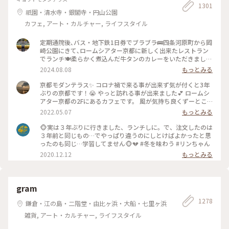
1301
祇園・清水寺・銀閣寺・円山公園
カフェ, アート・カルチャー, ライフスタイル
定期通院後､バス・地下鉄1日券でブラブラ🚌四条河原町から岡
崎公園にきて､ロームシアター京都に新しく出来たレストラン
でランチ🍽️柔らかく煮込んだ牛タンのカレーをいただきました
🍛 #グルメ #ランチ #カレー
2024.08.08
もっとみる
京都モダンテラス✨ コロナ禍で来る事が出来ず気が付くと3年
ぶりの京都です！😭 やっと訪れる事が出来ました💕 ロームシ
アター京都の2Fにあるカフェです。 風が気持ち良くずーとこ
こで時間を過ごしていたいカフェです🥰 スズメが残したケー
2022.05.07
もっとみる
キのくずを食べにテーブルの上にやってきてました😆 #Myこ
とりっぷ #春風さんぽ
🐵実は３年ぶりに行きました、ランチしに。で、注文したのは
３年前と同じもの…でやっぱり違うのにしとけばよかったと思
ったのも同じ…学習してません🐵💔 #冬を味わう #リンちゃん
2020.12.12
もっとみる
gram
1278
鎌倉・江の島・二階堂・由比ヶ浜・大船・七里ヶ浜
雑貨, アート・カルチャー, ライフスタイル