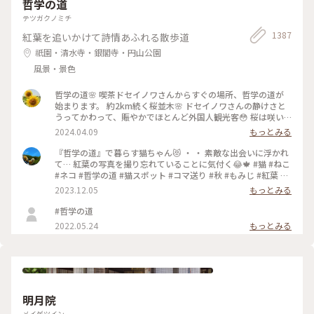
哲学の道
テツガクノミチ
1387
紅葉を追いかけて詩情あふれる散歩道
祇園・清水寺・銀閣寺・円山公園
風景・景色
哲学の道🌸 喫茶ドセイノワさんからすぐの場所、哲学の道が
始まります。 約2km続く桜並木🌸 ドセイノワさんの静けさと
うってかわって、賑やかでほとんど外国人観光客😳 桜は咲い
ているのに異国を旅行しているような気分になります☺️ 途中
2024.04.09
もっとみる
で霊鑑寺に寄りながら、気持ちのいいお散歩になりました🌸 #
哲学の道 #桜 #お花見 #京都 #春色さがし #電車旅
『哲学の道』で暮らす猫ちゃん😻 ・ ・ 素敵な出会いに浮かれ
て… 紅葉の写真を撮り忘れていることに気付く😂🍁 #猫 #ねこ
#ネコ #哲学の道 #猫スポット #コマ送り #秋 #もみじ #紅葉 #
京都紅葉 #京都散策 #京都 #左京区 #岡崎エリア #kyoto #こと
2023.12.05
もっとみる
りっぷ京都 #私のことりっぷ旅 #カフー
#哲学の道
2022.05.24
もっとみる
明月院
メイゲツイン