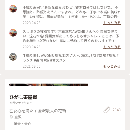
手織り寿司♡ 斬新な組み合わせ♡絶対自分ではしないな。 不
思議と、酢飯とあうんですよね。 どれも、丁寧で本当に美味❣️
美しい❣️ 特に、鴨肉が美味しすぎました〜 あとは、京都の日本
酒🍶♡ 素敵時間でした〜 #わたしのことりっぷ旅 #AWOMB #
2023.04.28
もっとみる
京都 #烏丸本店 #手織り寿司
久しぶりの投稿です♡ 京都本店AWOMBさんへ♡ 素敵な佇ま
い…流石本店! 雰囲気があってめっちゃオシャレ〜 ここは、予
約必須‼︎中々取れない‼︎ 早めに予約して行くのをおすすです♡
GW人すごそうですね… #京都 #AWOMB #烏丸本店 #手織り寿
2023.04.28
もっとみる
司
手織り寿し AWOMB 烏丸本店 さんへ 2021/9/3 #京都 #烏丸 #
ランチ #寿司 #鮨 #オススメ
2021.09.05
もっとみる
ひがし茶屋街
ヒガシチャヤガイ
2343
乙女心を満たす金沢最大の花街
金沢
風景・景色