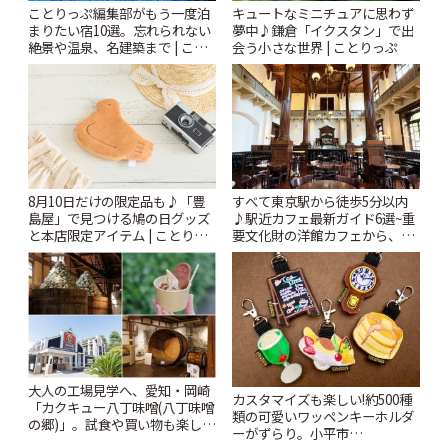
ことりっぷ編集部がもう一度泊
キュートなミニチュアに思わず
まりたい宿10選。忘れられない
夢中♪鎌倉「イクスタン」で出
絶景や温泉、名建築まで | こと
会う小さな世界 | ことりっぷ
りっぷ
8月10日だけの限定品も♪「豊
すべて東京駅から徒歩5分以内
島屋」で見つける鳩の日グッズ
♪駅近カフェ最新ガイド6選~重
と本店限定アイテム | ことりっ
要文化財の洋館カフェから、改
ぷ
札すぐのレトロ喫茶まで~ | こと
りっぷ
大人の工場見学へ、愛知・岡崎
カスタマイズも楽しい!約500種
「カクキュー八丁味噌(八丁味噌
類の可愛いワッペンキーホルダ
の郷)」。試食や買い物も楽しみ
ーがずらり。小平市
♪ | ことりっぷ