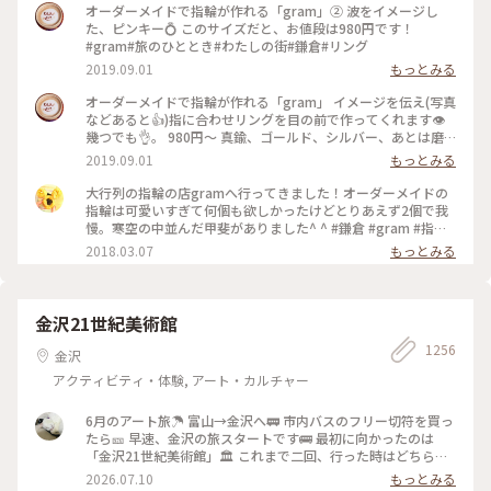
オーダーメイドで指輪が作れる「gram」② 波をイメージし
た、ピンキー💍 このサイズだと、お値段は980円です！
#gram#旅のひととき#わたしの街#鎌倉#リング
2019.09.01
もっとみる
オーダーメイドで指輪が作れる「gram」 イメージを伝え(写真
などあると👍)指に合わせリングを目の前で作ってくれます👁
幾つでも👌。 980円〜 真鍮、ゴールド、シルバー、あとは磨
きをかけるかマットな感じにするか💍😊✨✨ 今回は、左からピ
2019.09.01
もっとみる
ンキー、中指、親指と作りました😅 いつもは行列がすごいの
に、この日、整理券なし、30分並び入れました😱😱‼️(平日の
大行列の指輪の店gramへ行ってきました！オーダーメイドの
夕方) 皆さん、カップルもいだけど、グループで来られ旅の思
指輪は可愛いすぎて何個も欲しかったけどとりあえず2個で我
い出に作られたりしている方が多かったです😊 まさか、入れ
慢。寒空の中並んだ甲斐がありました^ ^ #鎌倉 #gram #指輪
ると思わなかったので、待ち時間に情報収集し勢いで作ったリ
#オーダーメイド
2018.03.07
もっとみる
ング。それでも、なんだか愛着がわきますね… 次は、重ね付け
られるのを作ろうかなぁ… #gram#旅のひととき#わたしの街#
鎌倉#リング
金沢21世紀美術館
1256
金沢
アクティビティ・体験, アート・カルチャー
6月のアート旅☂️ 富山→金沢へ🚃 市内バスのフリー切符を買っ
たら🎫 早速、金沢の旅スタートです🚌 最初に向かったのは
「金沢21世紀美術館」🏛️ これまで二回、行った時はどちらも
休館日😱 今回初めて、あのスイミングプールも見ることが 出
2026.07.10
もっとみる
来ました🏊🏊 ただ私は一人(笑)なのでプールに入っても上から