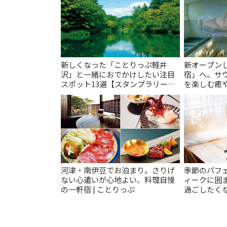
新しくなった「ことりっぷ軽井
新オープンし
沢」と一緒におでかけしたい注目
宿」へ。サ
スポット13選【スタンプラリー開
を楽しむ癒や
催中】 | ことりっぷ
とりっぷ
河津・南伊豆でお泊まり。さりげ
季節のパフ
ない心遣いが心地よい、料理自慢
ィークに囲
の一軒宿 | ことりっぷ
過ごしたく
「annorum