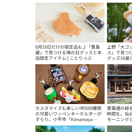
8月10日だけの限定品も♪「豊島
上野「大ゴ
屋」で見つける鳩の日グッズと本
ス」で見つ
店限定アイテム | ことりっぷ
グッズ10選 
カスタマイズも楽しい!約500種類
青葉通の緑
の可愛いワッペンキーホルダーが
時間を。仙台
ずらり。小平市「Kimamaya
モーニングと
T&K」 | ことりっぷ