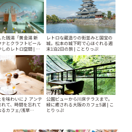
た銭湯「黄金湯 新
レトロな蔵造りの街並みと国宝の
ウナとクラフトビール
城。松本の城下町で心ほぐれる週
しのレトロ空間 | こ
末1泊2日の旅 | ことりっぷ
ェを味わいに♪ アンテ
公園ビューから川床テラスまで。
まれて、時間を忘れて
緑に癒される大阪のカフェ5選 | こ
なるカフェ/浅草
とりっぷ
 cafe」 | ことりっぷ