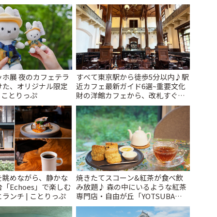
ッホ展 夜のカフェテラ
すべて東京駅から徒歩5分以内♪駅
けた、オリジナル限定
近カフェ最新ガイド6選~重要文化
| ことりっぷ
財の洋館カフェから、改札すぐの
レトロ喫茶まで~ | ことりっぷ
を眺めながら、静かな
焼きたてスコーン&紅茶が食べ飲
「Echoes」で楽しむ
み放題♪ 森の中にいるような紅茶
ランチ | ことりっぷ
専門店・自由が丘「YOTSUBA
TEA」でのんびり時間 | ことりっぷ