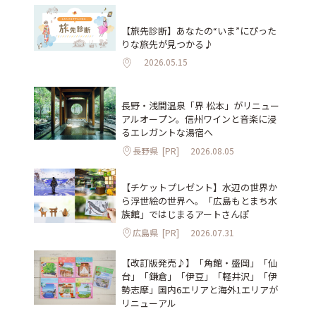
【旅先診断】あなたの“いま”にぴった
りな旅先が見つかる♪
2026.05.15
長野・浅間温泉「界 松本」がリニュー
アルオープン。信州ワインと音楽に浸
るエレガントな湯宿へ
長野県
[PR]
2026.08.05
【チケットプレゼント】水辺の世界か
ら浮世絵の世界へ。「広島もとまち水
族館」ではじまるアートさんぽ
広島県
[PR]
2026.07.31
【改訂版発売♪】「角館・盛岡」「仙
台」「鎌倉」「伊豆」「軽井沢」「伊
勢志摩」国内6エリアと海外1エリアが
リニューアル