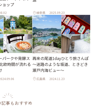
ショップ
08.02
岐阜県
2025.09.23
ーパークや発酵ス
再来の尾道1dayひとり旅さんぽ
 北欧時間が流れる
～迷路のような坂道、ときどき
け
瀬戸内海ビュー～
2024.09.06
広島県
2024.11.23
の記事もおすすめ