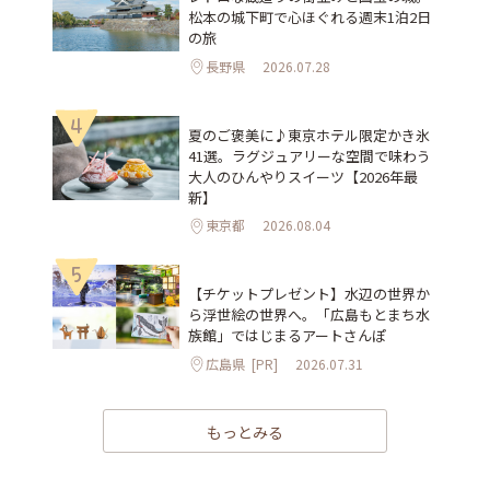
松本の城下町で心ほぐれる週末1泊2日
の旅
長野県
2026.07.28
4
夏のご褒美に♪東京ホテル限定かき氷
41選。ラグジュアリーな空間で味わう
大人のひんやりスイーツ【2026年最
新】
東京都
2026.08.04
5
【チケットプレゼント】水辺の世界か
ら浮世絵の世界へ。「広島もとまち水
族館」ではじまるアートさんぽ
広島県
[PR]
2026.07.31
もっとみる