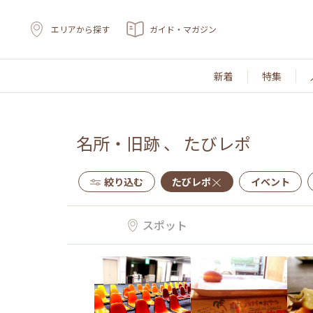
エリアから探す
ガイド・マガジン
新着
特集
名所・旧跡
、
たびレポ
絞り込む
たびレポ
イベント
スポット