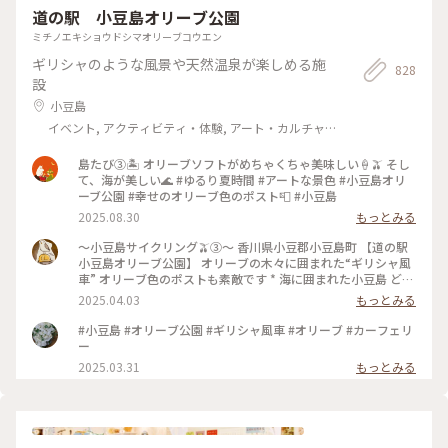
道の駅 小豆島オリーブ公園
ミチノエキショウドシマオリーブコウエン
ギリシャのような風景や天然温泉が楽しめる施
828
設
小豆島
イベント, アクティビティ・体験, アート・カルチャ
ー, 風景・景色, その他施設
島たび③🏝️ オリーブソフトがめちゃくちゃ美味しい🍦🫒 そし
て、海が美しい🌊 #ゆるり夏時間 #アートな景色 #小豆島オリ
ーブ公園 #幸せのオリーブ色のポスト📮 #小豆島
2025.08.30
もっとみる
～小豆島サイクリング🫒③～ 香川県小豆郡小豆島町 【道の駅
小豆島オリーブ公園】 オリーブの木々に囲まれた“ギリシャ風
車” オリーブ色のポストも素敵です * 海に囲まれた小豆島 どの
場所にいても 少し高いところに登るだけで 瀬戸内海を一望で
2025.04.03
もっとみる
きます✨️ #アートな景色 #香川 #小豆島 #道の駅小豆島オリーブ
公園 #ギリシャ風車 #オリーブポスト #瀬戸内海
#小豆島 #オリーブ公園 #ギリシャ風車 #オリーブ #カーフェリ
ー
2025.03.31
もっとみる