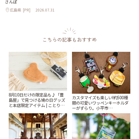
さんぽ
広島県
[PR]
2026.07.31
こちらの記事もおすすめ
8月10日だけの限定品も♪「豊
カスタマイズも楽しい!約500種
島屋」で見つける鳩の日グッズ
類の可愛いワッペンキーホルダ
と本店限定アイテム | ことりっ
ーがずらり。小平市
ぷ
「Kimamaya T&K」 | ことりっ
ぷ