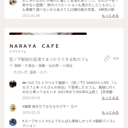
おしゃれなのに子連れに優しく足湯もありつつ、なんか一言で
表せない空間！ 席のバリエーションも豊かだしどこもかしこ
も素敵で選べないからあえて入口横の薪の写真。 #神奈川県 #
箱根 #NARAYA CAFE #ならやカフェ #足湯 #おしゃれ空間
2021.01.06
もっとみる
ＮＡＲＡＹＡ ＣＡＦＥ
ナラヤカフェ
658
宮ノ下駅前の足湯でまったりできる和カフェ
箱根・大涌谷・強羅・仙石原・小涌谷
たびレポ, 温泉・スパ
🚃💨GO TO トラベルで箱根へ 【宮ノ下】NARAYA CAFE 『ふ
るカフェ系 ハルさんの休日』で登場したカフェ。箱根に行く
のなら寄ってみたい🎵 2001年まで300年以上続く【奈良屋旅
館】だったそうです。 明治時代には、外人さんの宿が【富士屋
2020.09.16
もっとみる
ホテル】日本人の宿は【奈良屋旅館】って言われていたとか。
旅館の従業員寮だった建物を改装して2007年にオープン‼️
#箱根 焼きたてもちもちピザ！ 😋🍴
【１枚目の写真】 瓢箪型の最中。自分で餡をつめて食べるん
2020.02.25
もっとみる
です。だからパリパリ(^^)d 何で瓢箪があちこちにあるんだ⁉️
宮ノ下は豊臣秀吉が小田原 北条氏攻めの時に入った温泉♨️が
#スープセット #ひょうたんぱん美味しかった #箱根パンコレ
あるんです。 秀吉の馬印が瓢箪だったので、お店のロゴマーク
クション