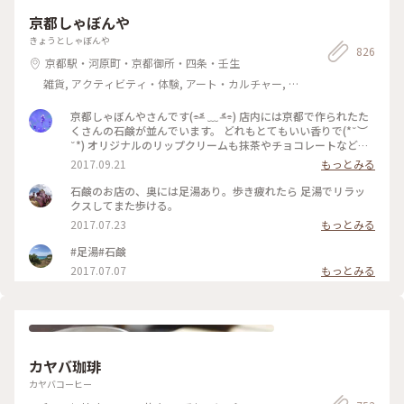
京都しゃぼんや
きょうとしゃぼんや
826
京都駅・河原町・京都御所・四条・壬生
雑貨, アクティビティ・体験, アート・カルチャー, ラ
イフスタイル, 名所・旧跡, その他施設, おみやげ
京都しゃぼんやさんです(⌯˃̶᷄ ﹏ ˂̶᷄⌯) 店内には京都で作られたた
くさんの石鹸が並んでいます。 どれもとてもいい香りで(*˘︶
˘*) オリジナルのリップクリームも抹茶やチョコレートなど、
面白い商品がありますが、ケースが木製でお土産にもぴったり
2017.09.21
もっとみる
です☆ 私は抹茶を１つ購入しましたが、ほのかに香る抹茶、
いろも抹茶色ですが、もちろん塗ると伸びの良いリップクリー
石鹸のお店の、奥には足湯あり。歩き疲れたら 足湯でリラッ
ムです(❁ᴗ͈ˬᴗ͈) #日本は美しい #kyoto #京都 #京都しゃぼんや
クスしてまた歩ける。
#抹茶リップ #京都発石鹸
2017.07.23
もっとみる
#足湯#石鹸
2017.07.07
もっとみる
カヤバ珈琲
カヤバコーヒー