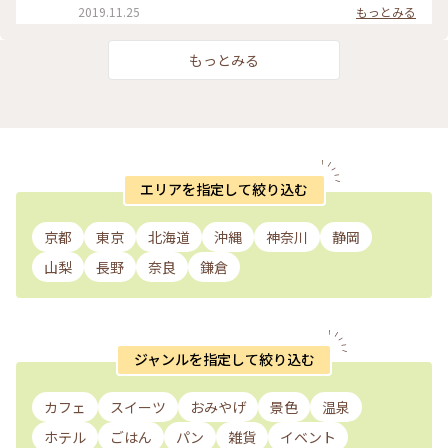
にしたそうです。 なーるほど😃💡 【２枚目の写真】 ちょっと
2019.11.25
もっとみる
お見苦しいのですが、私の足ね😉 足湯の席が空いていたんで
すよ。足湯に入りながらお茶したかったのでラッキー😆💕 で
もね……足湯がものすごく熱いのよ〰️😅 ウッヒャー！
もっとみる
Σ(×_×;)! ってくらい熱い‼️ 足真っ赤ねーーー💞 毎日、39℃の
ぬるま湯に長風呂している私にとって熱いのは苦手😅 たぶ
ん、今まで入った足湯のなかで一番熱いかも…… 温泉地に行く
ときは足拭き用のタオルをビニール袋に入れて、バッグにIN‼️
最近の温泉地はどこでも足湯があるからね😉 #ナラヤカフェ #
箱根 #宮ノ下 #ふるカフェ系 #ハルさんの休日 #足湯
エリアを指定して絞り込む
京都
東京
北海道
沖縄
神奈川
静岡
山梨
長野
奈良
鎌倉
ジャンルを指定して絞り込む
カフェ
スイーツ
おみやげ
景色
温泉
ホテル
ごはん
パン
雑貨
イベント