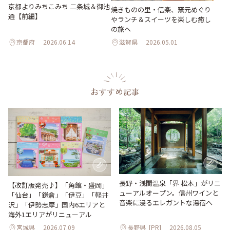
京都よりみちこみち 二条城＆御池
焼きものの里・信楽、窯元めぐり
通【前編】
やランチ＆スイーツを楽しむ癒し
の旅へ
京都府
2026.06.14
滋賀県
2026.05.01
おすすめ記事
長野・浅間温泉「界 松本」がリニ
【改訂版発売♪】「角館・盛岡」
ューアルオープン。信州ワインと
「仙台」「鎌倉」「伊豆」「軽井
音楽に浸るエレガントな湯宿へ
沢」「伊勢志摩」国内6エリアと
海外1エリアがリニューアル
宮城県
2026.07.09
長野県
[PR]
2026.08.05