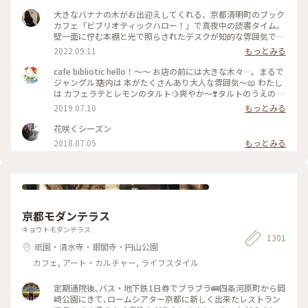
大きなバナナの木がお出迎えしてくれる、京都清明町のブック
カフェ「ビブリオティックハロー！」で真夜中の読書タイム。
壁一面に佇む本棚と光で照らされたデスクが知的な雰囲気で、
これぞ大人カフェでした。2階に貫けている本棚を見に行く
2022.09.11
もっとみる
と、ちょっとスケスケの渡り廊下でスリリング。スイーツもド
リンクも美味しくて、夜遅くまでやっているのも嬉しくて。。
cafe bibliotic hello！〜〜 お店の前には大きな木々…。まるで
これは出張の度に立ち寄りそうです。築150年以上の町屋をリ
ジャングル⁇ 店内は 本がたくさんあり大人な雰囲気〜📖 わたし
ノベしたというところも見応えあり。観光というよりも、ロー
は カフェラテとレモンのタルト🍋爽やか〜❣️タルトのうえの レ
カルに寄り添っているようで温かい空気も感じました。 #私の
モンのドライフルーツがめちゃくちゃ美味しい❣️ カフェの横で
2019.07.10
もっとみる
ことりっぷ2022 #Myことりっぷ #京都カフェ #ブックカフ
は パンも販売してます。こちらも魅力的でしたが またの機会
ェ #読書 #ガトーショコラ #コーヒー
に〜 #京都#カフェ#レモンタルト
花咲くシーズン
2018.07.05
もっとみる
京都モダンテラス
キョウトモダンテラス
1301
祇園・清水寺・銀閣寺・円山公園
カフェ, アート・カルチャー, ライフスタイル
定期通院後､バス・地下鉄1日券でブラブラ🚌四条河原町から岡
崎公園にきて､ロームシアター京都に新しく出来たレストラン