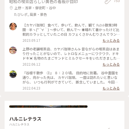
753
昭和の喫茶店らしい黄色の看板が目印
上野・浅草・御徒町・谷中
たびレポ, 風景・景色
【カヤバ珈琲】 食べて、歩いて、飲んで、観て ﾁｮｺｯﾄ散策3時
間…半ヽ(*´∀｀) 〜歩いて、飲んで〜 ☀️晴れて暑かったけど比
較的カラッとしていたこの日 カフェくさかんむりさんでラン
チsetとドーナツを食べ 次は ル・コワンさんでパフェを…と思
2023.09.17
もっとみる
い ひたすら真っ直ぐ道なりに歩いていると 右手に☕️カヤバ珈
琲さんが見える👀 途中…電話があり話しながら…👣ﾃｸﾃｸﾃｸﾃｸ
上野の老舗喫茶店、カヤバ珈琲さん☕️ 昔ながらの喫茶店はあま
500mも通り過ぎていたというミス💧 計1.6km歩き戻る気力が
り行ったことがないので、レトロなメニューにワクワク、ドキ
なかったので（笑） いつかスムーズに入れた時にお邪魔しよ
ドキ💓 名物のたまごサンドとミルクセーキをいただきました
うと思っていた 「カヤバ珈琲」さんの「いつか」が偶然にも
♪ たまごがフワフワで、パンの香りも良いこと😍 ミルクセー
2022.06.12
もっとみる
叶い 「谷中ジンジャー」を（^人^） ☀️暑い日にジンジャーエ
キは甘さ控えめで、ほんのり香るオレンジでスッキリとした味
ールを頂くことが多いのですが これは今迄で一番パンチがあ
わい☺️ どちらもとても美味しく、感動しきりでした✨ #たまご
『谷根千散歩 ②』 ８：２０頃。 目的地に到着。 谷中霊園を
る💨💨💨 ガムシロップ…という単語が頭の中をチラッと過った
サンド #ミルクセーキ #カヤバ珈琲 #上野 #ヒーリング旅 #My
通り、向かった先は、 カヤバ珈琲。 一度は訪れたいと思いな
様な(● ˃̶͈̀ロ˂̶͈́)੭ꠥ⁾⁾ そのお陰でサッパリ✨ 次の目的地へ〜 #カヤ
ことりっぷ
がら、 いつも行列ができていて、 断念していました。 今回
バ珈琲 #秋さんぽ #私のことりっぷ旅 #カメラ旅 #今年は旗を
は、前日に、 ８：３０に、ネットで予約。 店内に案内され、
2022.04.23
もっとみる
立てたところへひとつでも多く行く
周りの様子を見ると、 他の席は埋まっていたため、 予約をし
ておいて良かったなと思いました👍 お目当ての、たまごサン
ド✨✨ 本日のフレッシュジュースか、 本日のスープが選べま
す。 本日のスープを頼み、 コーヒーを追加しました。 本当
は、ルシアンという、 コーヒーとココアを合わせた飲み物
が、 気になったのですが、 ベターな物を頼んでしまいました
ハルニレテラス
😅 こちらも、次回はリベンジを誓いました（笑） たまごサン
ドは、熱々で、 パンは、少し酸味のあるパンで、 とても相性
ハルニレテラス
が良く、 美味しくいただきました。 コーヒーも、さっぱりし