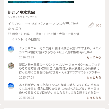
新江ノ島水族館
シンエノシマスイゾクカン
イルカショーや水中パフォーマンスが見ごたえ
900
たっぷり
鎌倉・江の島・二階堂・由比ヶ浜・大船・七里ヶ浜
イベント, その他施設
ミノカサゴ🐠 何かご用？ 寝ぼけ顔じゃ無いですよね。 #ミノ
カサゴ #寝ぼけ顔 #ひらひら #新江ノ島水族館 #jun_flat
2026.02.28
もっとみる
新江ノ島水族館の⋯ ワン ツー スリー フォー GO〰️🐬𓂃◌𓈒𓐍 #
ゆるり夏時間 #神奈川#江ノ島#新江ノ島水族館#この前鎌倉に
行った時にこちらにも#ごまちゃん#ゴマフアザラシ#ウツボ#
お気に入りの3匹でピョンピョンしてる子たち#海岸バックで泳
2025.07.29
もっとみる
ぐクラゲたち#イルカショー#シーキャンドルが見える✨️
あっ目が合いましたね👀 つぶらな瞳に魅入られて ぬいぐるみ
くじは今日も 貴方に語りかける この並べ方はズルいぞー😅 #
ぬいぐるみくじ #目が合いましたね #つぶらな瞳 #はずれなし
#新江ノ島水族館 #jun_flut
2025.06.05
もっとみる