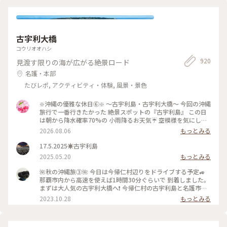
乗って襲名披露のお練りをするシーンが ここで撮影されたそ
うです🎬 #今宮神社 #あぶり餅 #かざりや #1月の帰省時に #瓦
好き #鍾馗さん #開運旅 #ことりっぷと一緒 #京都
古宇利大橋
コウリオオハシ
920
見渡す限りの海が広がる絶景ロード
名護・本部
たびレポ, アクティビティ・体験, 風景・景色
❇️沖縄の優雅な休日⑥❇️ 〜古宇利島・古宇利大橋〜 今回の沖縄
旅行で一番行きたかった 絶景スポットの『古宇利島』 この日
は朝から降水確率70%の 小雨降るお天気☔ 空模様を気にしな
がら向かってると 『古宇利大橋』を渡る頃には ピーカンにな
2026.08.06
もっとみる
りました☀️ 綺麗なエメラルドグリーンの海を 見ることができ
て最高です✨ やっぱり私って晴れ女だわ(笑) #ひみつの絶景 #
17.5.2025☀️古宇利島
沖縄めぐり #古宇利島 #古宇利大橋 #エメラルドグリーンの海
2025.05.20
もっとみる
🌺秋の沖縄旅➂🌺 今日は今帰仁村辺りをドライブする予定🚙
那覇市内から高速を使えば1時間30分ぐらいで 到着しました。
まずは大人気の古宇利大橋へ❗ 今帰仁村の古宇利島と名護市の
屋我地島を結ぶ全長1,960mの橋。2005年2月8日に開通。 橋
2023.10.28
もっとみる
の両側には泣けてくるぐらいの美しい海✨ 橋の下に降りれるよ
うになっています☺️ #私のことりっぷ旅 #秋さんぽ #沖縄 #今
帰仁村 #古宇利大橋