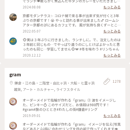
でランチ🍽️柔らかく煮込んだ牛タンのカレーをいただきました
🍛 #グルメ #ランチ #カレー
2024.08.08
もっとみる
京都モダンテラス✨ コロナ禍で来る事が出来ず気が付くと3年
ぶりの京都です！😭 やっと訪れる事が出来ました💕 ロームシ
アター京都の2Fにあるカフェです。 風が気持ち良くずーとこ
こで時間を過ごしていたいカフェです🥰 スズメが残したケー
2022.05.07
もっとみる
キのくずを食べにテーブルの上にやってきてました😆 #Myこ
とりっぷ #春風さんぽ
🐵実は３年ぶりに行きました、ランチしに。で、注文したのは
３年前と同じもの…でやっぱり違うのにしとけばよかったと思
ったのも同じ…学習してません🐵💔 #冬を味わう #リンちゃん
2020.12.12
もっとみる
gram
1278
鎌倉・江の島・二階堂・由比ヶ浜・大船・七里ヶ浜
雑貨, アート・カルチャー, ライフスタイル
オーダーメイドで指輪が作れる「gram」② 波をイメージし
た、ピンキー💍 このサイズだと、お値段は980円です！
#gram#旅のひととき#わたしの街#鎌倉#リング
2019.09.01
もっとみる
オーダーメイドで指輪が作れる「gram」 イメージを伝え(写真
などあると👍)指に合わせリングを目の前で作ってくれます👁