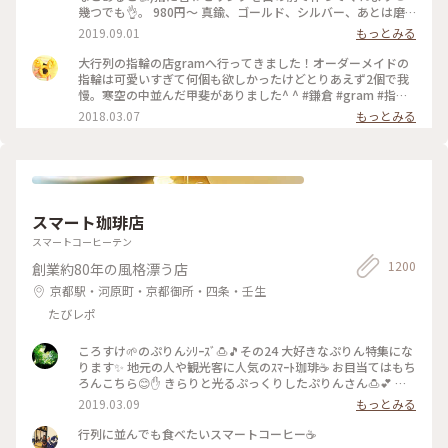
幾つでも👌。 980円〜 真鍮、ゴールド、シルバー、あとは磨
きをかけるかマットな感じにするか💍😊✨✨ 今回は、左からピ
2019.09.01
もっとみる
ンキー、中指、親指と作りました😅 いつもは行列がすごいの
に、この日、整理券なし、30分並び入れました😱😱‼️(平日の
大行列の指輪の店gramへ行ってきました！オーダーメイドの
夕方) 皆さん、カップルもいだけど、グループで来られ旅の思
指輪は可愛いすぎて何個も欲しかったけどとりあえず2個で我
い出に作られたりしている方が多かったです😊 まさか、入れ
慢。寒空の中並んだ甲斐がありました^ ^ #鎌倉 #gram #指輪
ると思わなかったので、待ち時間に情報収集し勢いで作ったリ
#オーダーメイド
2018.03.07
もっとみる
ング。それでも、なんだか愛着がわきますね… 次は、重ね付け
られるのを作ろうかなぁ… #gram#旅のひととき#わたしの街#
鎌倉#リング
スマート珈琲店
スマートコーヒーテン
1200
創業約80年の風格漂う店
京都駅・河原町・京都御所・四条・壬生
たびレポ
ころすけ🌱のぷりんｼﾘｰｽﾞ🍮🎵その24 大好きなぷりん特集にな
ります✨ 地元の人や観光客に人気のｽﾏｰﾄ珈琲☕️ お目当てはもち
ろんこちら😊✋ きらりと光るぷっくりしたぷりんさん🍮💕 固
めで卵を感じる昔ながらのお味です😊ｶﾗﾒﾙｿｰｽはとても優しく
2019.03.09
もっとみる
苦味がなくて美味しかった～(*´∀｀*)🎶 ｶﾞﾗｽのお皿もお店の
昭和ﾚﾄﾛな雰囲気にぴったり合っていました💓たまごｻﾝﾄﾞもﾎｯﾄ
行列に並んでも食べたいスマートコーヒー☕️
ｹｰｷも美味しくて京都に来たらおすすめな喫茶店です🍴 #スマ