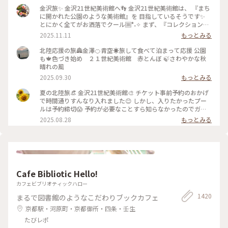
金沢旅✨ 金沢21世紀美術館へ👣 金沢21世紀美術館は、 『まち
に開かれた公園のような美術館』を 目指しているそうです✨
とにかく全てがお洒落でクール🆒°˖✧ まず、『コレクション展
2 文字の可能性』を鑑賞。 現代アート作品における「文字」
2025.11.11
もっとみる
の表現に 焦点を当てて、文字が持つ可能性を 絵画、版画、
書、陶芸、映像など 様々な形式の作品を通して探求していま
北陸応援の旅🏯金澤🍊青空☀️旅して食べて泊まって応援 公園
す。 文字に関して多角的な視点から見た作品の数々、 こうい
も🍁色づき始め ２１世紀美術館 赤とんぼ 🍃さわやかな秋
う見方もあるんだ！と とても興味深かったです✨ また、
晴れの風
『SIDE CORE Living road, Living space / 生きている道、生き
2025.09.30
もっとみる
るための場所』も鑑賞。 これは、アートチームSIDE COREの
展覧会で、 「道」や「移動」をテーマに、 ストリートカルチ
夏の北陸旅👒 金沢21世紀美術館🎨‎ チケット事前予約のおかげ
ャーの視点から 「異なる場所をつなぐ表現」、 「生きるため
で時間通りすんなり入れました😊 しかし、入りたかったプー
の場所」を 美術館の中に創出することを目指しているそう✨
ルは予約締切😱 予約が必要なことすら知らなかったのでガッ
様々な角度から道や移動を見ている作品、 一体感もあってと
カリ💧 そうですよね、人気の美術館ですものね… そして雨の
2025.08.28
もっとみる
っても面白かったです！ 一日中いても楽しめる とっても素敵
ため、屋外でプールを上から覗くのも中止になっていました💧
な美術館でした💕 ✳︎ 『コレクション展2 文字の可能性』
この時の展覧会はテーマが重く、見るのが辛くて途中でギブア
2025年9月27日(土) - 2026年1月18日(日） ✳︎ 『SIDE CORE
ップしてしまいました… 館内をぐるっと回っていると雨が止
Living road, Living space / 生きている道、生きるための場
み、上から覗くプールが見られるようになり急いで見学！ も
所』 2025年10月18日(土) - 2026年3月15日(日) #金沢21世紀
のの数分でまた雨が降り始めて見学中止になり、少しの間でし
美術館 #コレクション展2文字の可能性
たが見られて良かったです😊 館内外にアート作品に溢れ、か
#SIDECORELivingroadLivingspace/生きている道生きるため
Cafe Bibliotic Hello!
わいいラビットチェアや、憧れのアルネ・ヤコブセンデザイン
の場所 #ことりっぷと一緒 #金沢 #金沢旅
のアントチェアやスワンチェアに座れたのも満足✨ 女子トイレ
カフェビブリオティックハロー
の中にもアートがありました🎨 #夏の北陸旅 #北陸旅 #金沢21
1420
まるで図書館のようなこだわりブックカフェ
世紀美術館 #美術館 #金沢 #石川 #アートな景色
京都駅・河原町・京都御所・四条・壬生
たびレポ