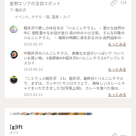
724
星野エリアの注目スポット
た味で、 美味しかったです。 名残惜しいですが、 次の目的地
に向かうため、 ９：００過ぎに、お店を出ました。 #ヒーリン
軽井沢
グ旅#春風さんぽ#Myことりっぷ#谷根千散歩#カヤバ珈琲#モ
イベント, ホテル・宿, 温泉・スパ
ーニング#たまごサンド#珈琲#nikonfe2#散歩フィルム
軽井沢で癒しの休日を⑥ 「ハルニレテラス」 ・ 豊かな自然の
中に 個性豊かなお店が並び 森の中の小さな街。 そんな印象の
ハルニレテラス。 ・ 梅雨の時期に森を彩るのは 自然由来の素
材で100色に染めた布たち。 日差しに照らされ風に揺れて〜
2026.06.25
もっとみる
改めて晴れて良かったなぁ〜。 心が躍る風景でした。 ・ 平日
でしたが多くの人で賑わっていました。 （週末はどうなっち
中軽井沢のハルニレテラス。 素敵なお店がいっぱいで ついつ
ゃうの？） #ひみつの絶景 #軽井沢 #ハルニレテラス
いお買い物。 #長野県#中軽井沢#ハルニレテラス#アンブレラ
スカイ
2024.08.24
もっとみる
『ことりっぷ軽井沢 13』 軽井沢、最終日‼️ ハルニレテラス
で、まずは、ランチ‼️‼️ サジロカフェで、 美味しいカレーとチ
ャイをいただきました🥰(写真上段)。 カレーを食べた後は、、
ソフトクリーム🍦🤣(写真右下)。 和菓子の【和泉屋 傳兵衛】
2023.05.15
もっとみる
さんで販売している、 〘森の花豆ソフトクリーム〙です。 森
の花豆という名前の、 花豆の餡を練り込んだソフトクリーム
で、 花豆の風味がするソフトクリームで、 すごく美味しかっ
たです🥰🥰 【和泉屋 傳兵衛】さんと、 【丸山珈琲】さんで
お土産を買って、 帰宅しました。 本当に、のんびり過ごし
て、 食べて飲んての旅でした😆😆 #私のことりっぷ旅#ことり
[g]ift
っぷ軽井沢#ランチ#カレー#ソフトクリーム#お土産#OPPO撮
影
ギフト