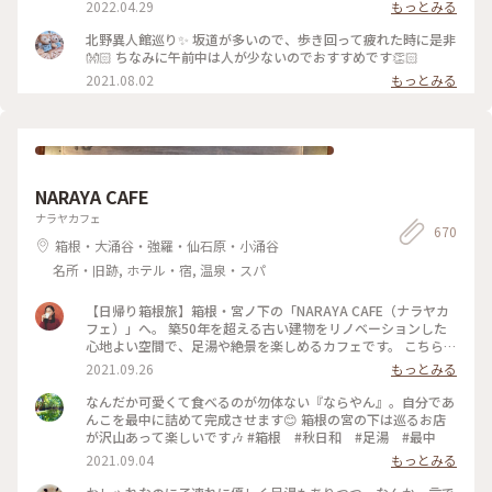
こで一息ついてみてはいかがでしょうか？ #ヒーリング旅 #春
2022.04.29
もっとみる
風さんぽ #Myことりっぷ #神戸#異人館#レトロ#兵庫県#スタ
ーバックス#スタバ
北野異人館巡り✨ 坂道が多いので、歩き回って疲れた時に是非
👐🏻 ちなみに午前中は人が少ないのでおすすめです👏🏻
2021.08.02
もっとみる
NARAYA CAFE
ナラヤカフェ
670
箱根・大涌谷・強羅・仙石原・小涌谷
名所・旧跡, ホテル・宿, 温泉・スパ
【日帰り箱根旅】箱根・宮ノ下の「NARAYA CAFE（ナラヤカ
フェ）」へ。 築50年を超える古い建物をリノベーションした
心地よい空間で、足湯や絶景を楽しめるカフェです。 こちら、
築50年を超える古い建物を改装して作ったお店だそう。建物の
2021.09.26
もっとみる
外観や床の風合いなど、全体的にどことなくレトロな雰囲気が
漂っていて、落ち着きます。 投稿したのは店内席の写真。どの
なんだか可愛くて食べるのが勿体ない『ならやん』。自分であ
窓からも箱根の山が一望できて最高……！ 癒やされました🌳
んこを最中に詰めて完成させます😊 箱根の宮の下は巡るお店
🌲 #私のことりっぷ #箱根カフェ #ナラヤカフェ
が沢山あって楽しいです🎶 #箱根 #秋日和 #足湯 #最中
2021.09.04
もっとみる