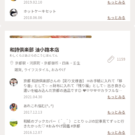
2019.02.10
もっとみる
ート珈琲 #ぷりん #プリン #昔ながら #光る #レトロ #昭和レト
ロ #喫茶店 #お目当て #自家製 #京都 #ぷりんシリーズ
ホットケーキセット
2018.06.06
もっとみる
和詩倶楽部 油小路本店
わしくらぶあぶらのこうじほんてん
1159
京都駅・河原町・京都御所・四条・壬生
雑貨, ライフスタイル, おみやげ
京都 和詩倶楽部さんの【彩り文様香】 ✉お手紙に入れて「移
り香」として✨ 👛財布に入れて「残り福」として✨ 古き良き心
遣いを組み込んだ京都の逸品です😊 ❤️💛💚💙💜カラフルな可
愛い「京もの」 持ってるだけで幸せな気持ちになりますよ〜(*
2021.04.30
もっとみる
´ᵕ`*) ❁❀✿✾🤍香りは 白檀🤍❁❀✿✾ 伝統文様の説明は写真5
枚目を見てくださいね✨ * 白檀はふくよかで優美さを兼ね備え
あれこれ悩む(^｡^)
高貴な心打つ香りがします(*´˘`*)♡♡♡ 大好きな香りです(｡･
2017.12.13
もっとみる
ω･｡)❁。🌼.*･ﾟ .ﾟ･*. * 古代より人の心を捉え 和らげてきた香
り。 お寺にいるような落ち着いた気持ちになります😌 * 今日
和紙のブックカバー（＾_＾） ことりっぷの記事見てずっと行
で4月も最終日。 過ぎ行く春を名残惜しみ 桜のお香をたきまし
きたかった♡ #おみやげ図鑑 #京都
た･:*:･(*´ｴ｀*)･:*:･ 🌸桜だけど 白檀の香りです😆 🐱にゃんこ
2016.12.07
もっとみる
のお香立てを見せたかったの〜😜 * 我慢がまんの連休ですが