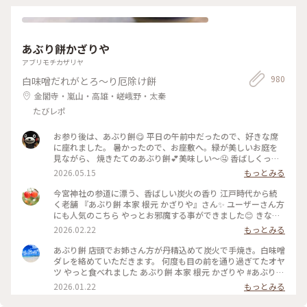
最後ごろ少しだけ お内裏様とお雛様の姿を遠目に やっと見る
ことができました🎎😆 平安時代の装束をした お雛様や来賓や
幼稚園のお子さんたち 京都タワーのゆるキャラ かわいいたわ
わちゃんも登場😆 和紙でできた雛人形を 流していました。 園
あぶり餅かざりや
児たちの歌うひな祭りの歌に ほっこり癒され 京都の雅な伝統
行事に 少しふれることができて よかったです🥰 ・ ・ #春色さ
アブリモチカザリヤ
がし #私のことりっぷ旅 #ことりっぷ春の京都・奈良旅 #母娘
980
白味噌だれがとろ～り厄除け餅
旅 #下鴨神社 #流しびな #流し雛 #伝統行事 #桃の節句 #ひな祭
り #お雛様 #お内裏様 #雛人形 #たわわちゃん #京都 #出町柳 #
金閣寺・嵐山・高雄・嵯峨野・太秦
春 #春の京都 #ことりっぷ京都 #ひとり旅
たびレポ
お参り後は、あぶり餅😋 平日の午前中だったので、好きな席
に座れました。 暑かったので、お座敷へ。緑が美しいお庭を
見ながら、 焼きたてのあぶり餅💕美味しい〜🤤 香ばしくっ
て、次々と食べちゃいますね♪ 番茶と頂いて、小腹も満たされ
2026.05.15
もっとみる
ました〜🥰 #おやつ #あぶり餅 #門前グルメ
今宮神社の参道に漂う、香ばしい炭火の香り 江戸時代から続
く老舗 『あぶり餅 本家 根元 かざりや』さん✨ ユーザーさん方
にも人気のこちら やっとお邪魔する事ができました😊 きな粉
をまぶしたひとくちサイズのお餅を竹串に刺し 炭火で丁寧に
2026.02.22
もっとみる
あぶって作られるあぶり餅。 お店の方が次々とお餅を焼く姿
はまさに神技で、 列に並びながら見入ってしまいました。 丁
あぶり餅 店頭でお姉さん方が丹精込めて炭火で手焼き。白味噌
寧に炙られたお餅に、とろりと絡む白味噌のタレ。 ひとくち
ダレを絡めていただきます。 何度も目の前を通り過ぎてたオヤ
食べると、どこか懐かしくて優しい甘さが 本当に美味しくて
ツ やっと食べれました あぶり餅 本家 根元 かざりや #あぶり餅
足りないくらいでした（笑） 屋根の上では、お多福さん姿の
#かざりや #jun_flat
2026.01.22
もっとみる
鍾馗さんが見守ってくれてました♡ ・ 今宮神社の東門参道
は、映画「国宝」のロケ地にもなっていて 喜久雄が人力車に