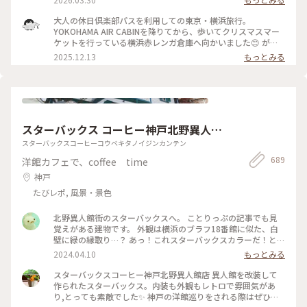
ぶらりチケット
も 華やかな 季節が 訪れました。 4月19日まて開催 #風景 #フ
ラワーガーデン #赤レンガ倉庫 #みなとみらい #横浜 #神奈川 #
大人の休日倶楽部パスを利用しての東京・横浜旅行。
ガーデンネックレス横浜 #イベント
YOKOHAMA AIR CABINを降りてから、歩いてクリスマスマー
ケットを行っている横浜赤レンガ倉庫へ向かいました😊 が、
びっくらポン‼️すごい人、人、人。 会場に入場するためのお金
2025.12.13
もっとみる
を支払うための列がなが〜い😱 一度は列に並びましたが、後
ろにいた人が警備の人に聞いたら、入場までに２時間くらいか
かるとか…断念しました🥲 会場周辺を散策して早々にホテルに
チェックインしに行きました。 #神奈川県 #横浜市 #横浜赤レ
ンガ倉庫 #クリスマスマーケット
スターバックス コーヒー神戸北野異人館
店
スターバックスコーヒーコウベキタノイジンカンテン
689
洋館カフェで、coffee time
神戸
たびレポ, 風景・景色
北野異人館街のスターバックスへ。 ことりっぷの記事でも見
覚えがある建物です。 外観は横浜のブラフ18番館に似た、白
壁に緑の縁取り…？ あっ！これスターバックスカラーだ！と気
付き、楽しくなりました。室内の暖炉やソファ、アンティーク
2024.04.10
もっとみる
もお洒落。 有形文化財の洋館の中でコーヒーが飲めるなんて、
旅の醍醐味ですね♪ #神戸 #スターバックス #スターバックス
スターバックスコーヒー神戸北野異人館店 異人館を改装して
コーヒー神戸北野異人館店 #北野異人館街 #有形文化財 #私の
作られたスターバックス。内装も外観もレトロで雰囲気があ
ことりっぷ旅
り,とっても素敵でした✨ 神戸の洋館巡りをされる際はぜひこ