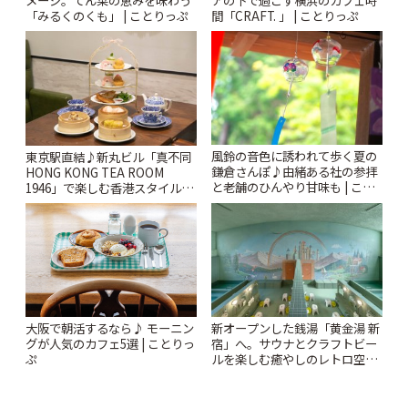
メージ。てん菜の恵みを味わう
アの下で過ごす横浜のカフェ時
「みるくのくも」 | ことりっぷ
間「CRAFT. 」 | ことりっぷ
風鈴の音色に誘われて歩く夏の
東京駅直結♪新丸ビル「真不同
鎌倉さんぽ♪由緒ある社の参拝
HONG KONG TEA ROOM
と老舗のひんやり甘味も | こと
1946」で楽しむ香港スタイルの
りっぷ
アフタヌーンティー | ことりっ
ぷ
新オープンした銭湯「黄金湯 新
大阪で朝活するなら♪ モーニン
宿」へ。サウナとクラフトビー
グが人気のカフェ5選 | ことりっ
ルを楽しむ癒やしのレトロ空間
ぷ
| ことりっぷ