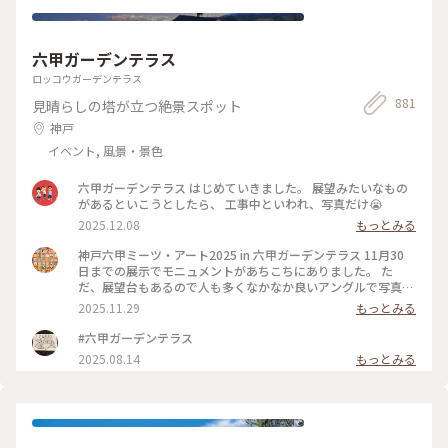
六甲ガーデンテラス
ロッコウガーデンテラス
881
見晴らしの塔が立つ絶景スポット
神戸
イベント, 風景・景色
六甲ガーデンテラス はじめていきました。 展望みたいなもの
があるといこうとしたら、 工事中といわれ、写真だけ😭
2025.12.08
もっとみる
神戸六甲ミーツ・アート2025 in 六甲ガーデンテラス 11月30
日までの展示でモニュメントがあちこちにありました。 た
だ、展望台もあるので人も多くなかなか良いアングルで写真が
撮れず💦 鹿さんとケンタウロスのような女性の妖精さんは 存
2025.11.29
もっとみる
在感があり青空にも映えて素敵でした！ 山頂からの景色も、
少し霞がかっていましたが 六甲アイランドや神戸空港が見え
#六甲ガーデンテラス
ました✈️ あと久々だったので知らなかったんですが、おむすび
2025.08.14
もっとみる
の 神社が出来ていてビックリしました（笑）