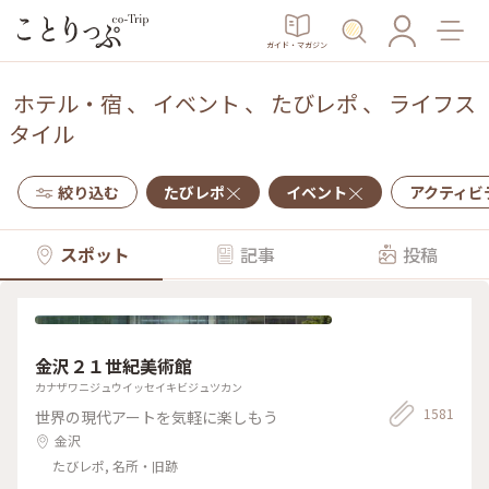
ガイド・マガジン
ホテル・宿
、
イベント
、
たびレポ
、
ライフス
タイル
絞り込む
たびレポ
イベント
アクティビ
スポット
記事
投稿
金沢２１世紀美術館
カナザワニジュウイッセイキビジュツカン
1581
世界の現代アートを気軽に楽しもう
金沢
たびレポ, 名所・旧跡