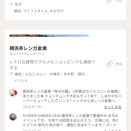
703
金沢
雑貨, ライフスタイル, おみやげ
横浜赤レンガ倉庫
ヨコハマアカレンガソウコ
レトロな建物でグルメもショッピングも満喫で
694
きる
横浜・みなとみらい・中華街・桜木町・関内
イベント
横浜赤レンガ倉庫『幸せの鐘』 2号館2Fのバルコニーの海側に
ありました🔔 チュンチュンすずめもやって来て、しあわせなハ
ーバービューでした♬ ハンマーヘッドから赤レンガ倉庫へ。
30年ぶりに一緒に来た友達と、赤レンガ倉庫といえば、「あぶ
2026.07.29
もっとみる
ない刑事」だよね、とか言いながら、楽しく散策。当時はみな
とみらい地区といえば、インターコンチネンタルホテルやラン
FLOWER GARDEN 2026 横浜赤レンガ倉庫で開催中の お花の
ドマークタワーでした。今は、たくさんスポットがあり、周り
イベントです。 今年で20回目を迎えるそう。 広場には、色と
きれないですね♡ #ひみつの絶景#横浜#赤レンガ倉庫#あぶな
りどりの 草花が 咲き誇り、春色に包まれています♡ ガーデン
い刑事ロケ地#幸せの鐘#ベイブリッジ#みなとみらい#みなと
ベアも お出迎え✨ 週末にはマルシェも行われるとか。 横浜に
2026.03.30
もっとみる