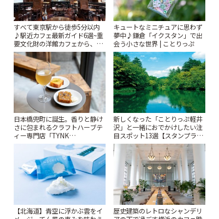
すべて東京駅から徒歩5分以内
キュートなミニチュアに思わず
♪駅近カフェ最新ガイド6選~重
夢中♪鎌倉「イクスタン」で出
要文化財の洋館カフェから、改
会う小さな世界 | ことりっぷ
札すぐのレトロ喫茶まで~ | こと
りっぷ
日本橋兜町に誕生。香りと静け
新しくなった「ことりっぷ軽井
さに包まれるクラフトハーブテ
沢」と一緒におでかけしたい注
ィー専門店「TYNK
目スポット13選【スタンプラリ
Kabutocho」 | ことりっぷ
ー開催中】 | ことりっぷ
【北海道】青空に浮かぶ雲をイ
歴史建築のレトロなシャンデリ