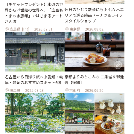
【チケットプレゼント】水辺の世
休日のひとり散歩にも♪ 代々木エ
界から浮世絵の世界へ。「広島も
リアで巡る絶品ドーナツ＆ライフ
とまち水族館」ではじまるアート
スタイルショップ
さんぽ
広島県
[PR]
2026.07.31
東京都
2026.08.02
名古屋から日帰り旅へ♪愛知・岐
京都よりみちこみち 二条城＆御池
阜・静岡のおすすめスポット6選
通【後編】
岐阜県
2025.09.23
京都府
2026.06.20