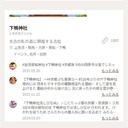
お家時間も楽しく豊かに過ごしましょ💕 ～
🎼.•*¨*•.¸¸♬🎶•*¨*•.¸¸♬•*¨*•.¸¸♪😀❤🌷🐇🦋 先月 仙台三
越の京都展で買いました。 懐紙を利用した お箸袋の折り方な
ども教えていただきました〜😍 Webショップでも買えます
よ〜✨ エリアは妄想ことりっぷで*⋆✈京都にお邪魔しま〜す😊
⤵︎ ︎下のスポットから ことりっぷさんの記事がご覧になれます
下鴨神社
よ😊 * #花を愉しむ #ことりっぷ京都 #京都 #和紙 #彩り文様香
シモガモジンジャ
#包み香 #和詩倶楽部 #わしくらぶ #お土産 #おみやげ #おみや
げ図鑑 #お香 #白檀 #和紙 #こもりっぷ仙台 #カメラ #カメラ初
1085
太古の糺の森に鎮座する古社
心者🔰 #fumitubu
上賀茂・鞍馬・大原・貴船・下鴨
イベント, 名所・旧跡
#加茂御祖神社 #下鴨神社 #京都旅 9月の四季守は星でした☺️
2025.09.26
もっとみる
【下鴨神社】 〜👭京都ぷち散策③〜 約20年ぶりの⛩️下鴨神社
境内には 茂本ヒデキチ氏の躍動感溢れる墨絵✨ そして空を見
上げると 墨絵の中から抜け出し 天に昇ったかの様な雲が🐉 パ
ワーを感じ見入ってしまったd-maruでした #ご利益めぐり #
2025.01.22
もっとみる
下鴨神社
『下鴨神社流しびな🎎』 ✧︎ことりっぷ春の京都・奈良旅✧︎ ３月
3日の桃の節句の日 下鴨神社では流しびなが 行われます。 け
がれを祓うため さんだわらの雛人形に願いを込めて みたらし
川にひな人形を流します。 ちょうどこの日下鴨神社を 訪れる
2024.03.03
もっとみる
予定だったので なんとか見てみたいと思って 行きましたが、
たくさんの人垣で 流しびなの様子は 全然見えませんでした😂