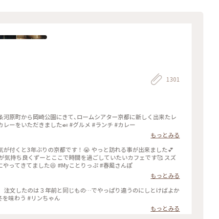
1301
四条河原町から岡崎公園にきて､ロームシアター京都に新しく出来たレ
レーをいただきました🍛 #グルメ #ランチ #カレー
もっとみる
が付くと3年ぶりの京都です！😭 やっと訪れる事が出来ました💕
風が気持ち良くずーとここで時間を過ごしていたいカフェです🥰 スズ
メが残したケーキのくずを食べにテーブルの上にやってきてました😆 #Myことりっぷ #春風さんぽ
もっとみる
で、注文したのは３年前と同じもの…でやっぱり違うのにしとけばよか
ったと思ったのも同じ…学習してません🐵💔 #冬を味わう #リンちゃん
もっとみる