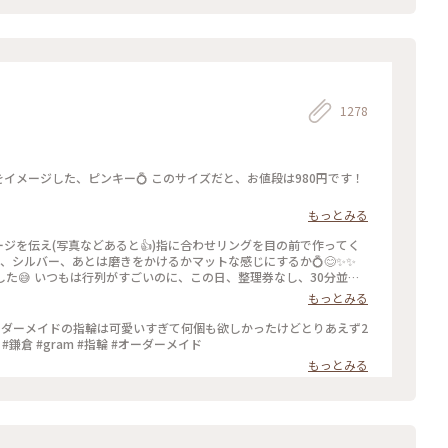
1278
もっとみる
ージを伝え(写真などあると👍)指に合わせリングを目の前で作ってく
ールド、シルバー、あとは磨きをかけるかマットな感じにするか💍😊✨✨
し、30分並び
もっとみる
ったので、待ち時間に情報収集し勢いで作ったリング。それでも、な
のを作ろうかなぁ… #gram#旅のひととき#わたしの街#鎌倉#リン
ーダーメイドの指輪は可愛いすぎて何個も欲しかったけどとりあえず2
鎌倉 #gram #指輪 #オーダーメイド
もっとみる