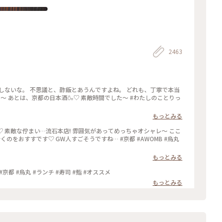
2463
しないな。 不思議と、酢飯とあうんですよね。 どれも、丁寧で本当
た〜 あとは、京都の日本酒🍶♡ 素敵時間でした〜 #わたしのことりっ
もっとみる
♡ 素敵な佇まい…流石本店! 雰囲気があってめっちゃオシャレ〜 ここ
くのをおすすです♡ GW人すごそうですね… #京都 #AWOMB #烏丸
もっとみる
 #京都 #烏丸 #ランチ #寿司 #鮨 #オススメ
もっとみる