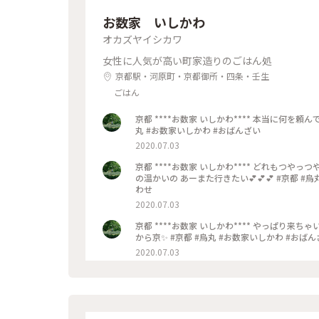
お数家 いしかわ
オカズヤイシカワ
女性に人気が高い町家造りのごはん処
京都駅・河原町・京都御所・四条・壬生
ごはん
京都 ****お数家 いしかわ**** 本当に何を頼んでもﾊｽﾞﾚなし また行きたい💕 大好きなごはんやさんです✨ #京都 #烏
丸 #お数家いしかわ #おばんざい
2020.07.03
京都 ****お数家 いしかわ**** どれもつやっつや✨のお刺身の盛り合わせ おばんざいの盛り合わせ ジャスミンティー
の温かいの あーまた行きたい💕💕💕 #京都 #烏丸 #お数家いしかわ #おばんざい #お刺身 #刺盛り #おばんざい盛り合
わせ
2020.07.03
京都 ****お数家 いしかわ**** やっぱり来ちゃいました お数家いしかわ✨ ここでごはん🍽️食べたくて ﾗﾝﾁ軽め&ﾎﾃﾙは
から京✨ #京都 #烏丸 #お数家いしかわ #おば
2020.07.03