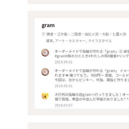
gram
鎌倉・江の島・二階堂・由比ヶ浜・大船・七里ヶ浜
雑貨, アート・カルチャー, ライフスタイル
オーダーメイドで指輪が作れる「gram」② 波をイメージした、ピンキー💍 このサイズだと、お値段は980円です！
#gram#旅のひととき#わたしの街#鎌倉#リング
2019.09.01
オーダーメイドで指輪が作れる「gram」 イメ
れます👁 幾つでも👌。 980円〜 真鍮、ゴ
今回は、左からピンキー、中指、親指と作りました😅 いつもは行列がすごいのに、この日、整理券な
入れました😱😱‼️(平日の夕方) 皆さん、カップルもいだけど、グループで来られ旅の思い出に作られたりしている方
2019.09.01
が多かったです😊 まさか、入れると思わなか
んだか愛着がわきますね… 次は、重ね付けられる
大行列の指輪の店gramへ行ってきました！オ
グ
個で我慢。寒空の中並んだ甲斐がありました^ ^ #
2018.03.07