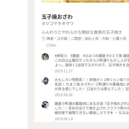
玉子焼おざわ
タマゴヤキオザワ
ふんわりとやわらかな絶妙な食感の玉子焼き
鎌倉・江の島・二階堂・由比ヶ浜・大船・七里ヶ浜
ごはん
#神奈川 #鎌倉 #ひみつの鎌倉 #ひとり旅 鎌
この日は土曜日だったから小町通りも少し人が多
よ〜。運良く1巡目で入れたので、玉子焼きを注
笑！また機会があれば行きたいなあ。
2019.11.17
おもしろい物発見！！卵焼き☆ 2年くらい前？の写真w を、今頃投稿なう！笑 神奈川県の鎌倉市にある、玉子焼きの
名店！ たまご焼 おざわ☆ 小町通りの裏路地にあります。 卵4個使用で、砂糖醤油の風味の後に、出汁の風味と旨み
が来る感じでした！ 口当たりは柔らでした！ 記憶でわ… 開店の11時半前に行ったのに、長者の
記
2019.08.30
鎌倉小町通の裏路地にあるお店『玉子焼おざわ』
した✨✨ 甘めの出汁で焼き上げたフワフワ熱々
絶対家で再現できない美味しさです🌟 ・ ち
ていますよ😊 鎌倉に行かれた時はぜひご賞味あれ
2019.06.14