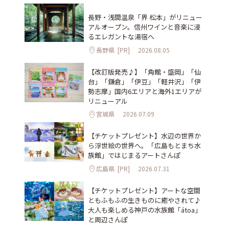
長野・浅間温泉「界 松本」がリニュー
アルオープン。信州ワインと音楽に浸
るエレガントな湯宿へ
長野県
[PR]
2026.08.05
【改訂版発売♪】「角館・盛岡」「仙
台」「鎌倉」「伊豆」「軽井沢」「伊
勢志摩」国内6エリアと海外1エリアが
リニューアル
宮城県
2026.07.09
【チケットプレゼント】水辺の世界か
ら浮世絵の世界へ。「広島もとまち水
族館」ではじまるアートさんぽ
広島県
[PR]
2026.07.31
【チケットプレゼント】アートな空間
ともふもふの生きものに癒やされて♪
大人も楽しめる神戸の水族館「átoa」
と周辺さんぽ