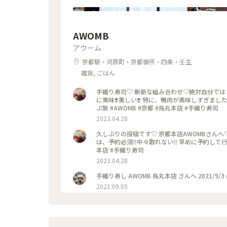
AWOMB
アウーム
京都駅・河原町・京都御所・四条・壬生
雑貨, ごはん
手織り寿司♡ 斬新な組み合わせ♡絶対自分では
に美味❣️美しい❣️ 特に、鴨肉が美味しすぎまし
ぷ旅 #AWOMB #京都 #烏丸本店 #手織り寿司
2023.04.28
久しぶりの投稿です♡ 京都本店AWOMBさんへ
は、予約必須‼︎中々取れない‼︎ 早めに予約して行
本店 #手織り寿司
2023.04.28
手織り寿し AWOMB 烏丸本店 さんへ 2021/9/3
2021.09.05