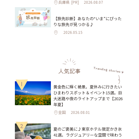
兵庫県
[PR]
2026.08.07
【旅先診断】あなたの“いま”にぴった
りな旅先が見つかる♪
2026.05.15
人気記事
1
黄金色に輝く絶景。夏休みに行きたい
ひまわりスポット＆イベント15選。巨
大迷路や夜のライトアップまで【2026
年夏】
全国
2026.08.01
2
夏のご褒美に♪東京ホテル限定かき氷
41選。ラグジュアリーな空間で味わう