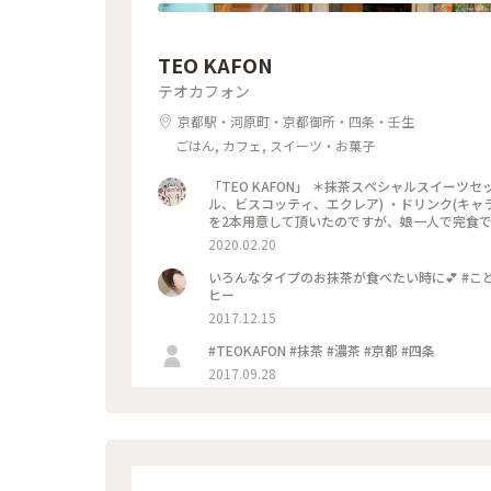
TEO KAFON
テオカフォン
京都駅・河原町・京都御所・四条・壬生
ごはん, カフェ, スイーツ・お菓子
「TEO KAFON」 ＊抹茶スペシャルスイー
ル、ビスコッティ、エクレア) ・ドリンク(キャ
を2本用意して頂いたのですが、娘一人で完食でした
2020.02.20
いろんなタイプのお抹茶が食べたい時に💕 #ことり
ヒー
2017.12.15
#TEOKAFON #抹茶 #濃茶 #京都 #四条
2017.09.28