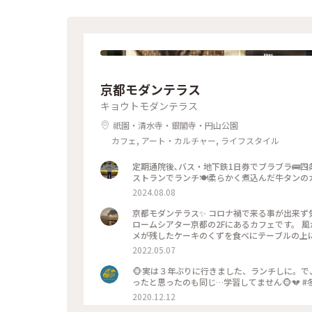
京都モダンテラス
キョウトモダンテラス
祇園・清水寺・銀閣寺・円山公園
カフェ, アート・カルチャー, ライフスタイル
定期通院後､バス・地下鉄1日券でブラブラ🚌
ストランでランチ🍽️柔らかく煮込んだ牛タンのカ
2024.08.08
京都モダンテラス✨ コロナ禍で来る事が出来ず気
ロームシアター京都の2Fにあるカフェです。 
2022.05.07
🐵実は３年ぶりに行きました、ランチしに。
2020.12.12