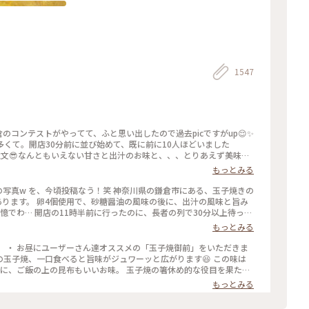
1547
倉のコンテストがやってて、ふと思い出したので過去picですがup😌✨
くて。開店30分前に並び始めて、既に前に10人ほどいました
文😎なんともいえない甘さと出汁のお味と、、、とりあえず美味😂
もっとみる
列で30分以上待った
憶が… 懐かし～ また、食べに行きたいな～ #神奈川 #鎌倉 #玉子焼き #おざわ #御膳 #名店 #小町通り #裏 #過去
もっとみる
 ・ お昼にユーザーさん達オススメの「玉子焼御前」をいただきま
の玉子焼、一口食べると旨味がジュワーッと広がります😆 この味は
なみに、ご飯の上の昆布もいいお味。 玉子焼の箸休め的な役目を果たし
！ #玉子焼おざわ #玉子焼御前 #鎌倉 #小町通り
もっとみる