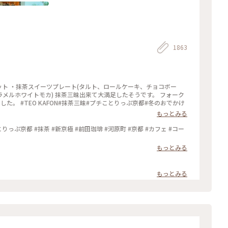
1863
ツセット ・抹茶スイーツプレート(タルト、ロールケーキ、チョコボー
ラメルホワイトモカ) 抹茶三昧出来て大満足したそうです。 フォーク
。 #TEO KAFON#抹茶三昧#プチことりっぷ京都#冬のおでかけ
もっとみる
っぷ京都 #抹茶 #新京極 #前田珈琲 #河原町 #京都 #カフェ #コー
もっとみる
もっとみる