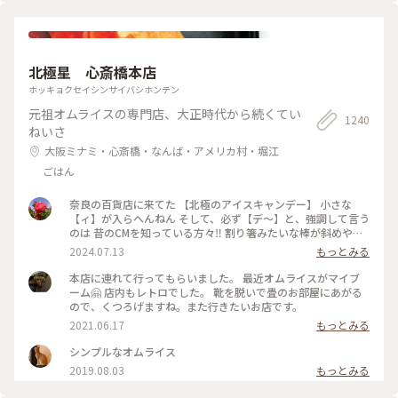
客が多かったようで、 私も英語で案内されそうになりました
😅 #ちいさな列車旅 #金沢#石川県#金沢21世紀美術館#桜🌸#
現代アート
北極星 心斎橋本店
ホッキョクセイシンサイバシホンテン
元祖オムライスの専門店、大正時代から続くてい
1240
ねいさ
大阪ミナミ・心斎橋・なんば・アメリカ村・堀江
ごはん
奈良の百貨店に来てた 【北極のアイスキャンデー】 小さな
【ィ】が入らへんねん そして、必ず【デ〜】と、強調して言う
のは 昔のCMを知っている方々‼️ 割り箸みたいな棒が斜めやね
ん ※子供の頃は割り箸やと思いこんでた チョコと違うねん❗️ コ
2024.07.13
もっとみる
コアやねん❗️ #大阪市
本店に連れて行ってもらいました。 最近オムライスがマイブ
ーム🤗 店内もレトロでした。 靴を脱いで畳のお部屋にあがる
ので、くつろげますね。また行きたいお店です。
2021.06.17
もっとみる
シンプルなオムライス
2019.08.03
もっとみる