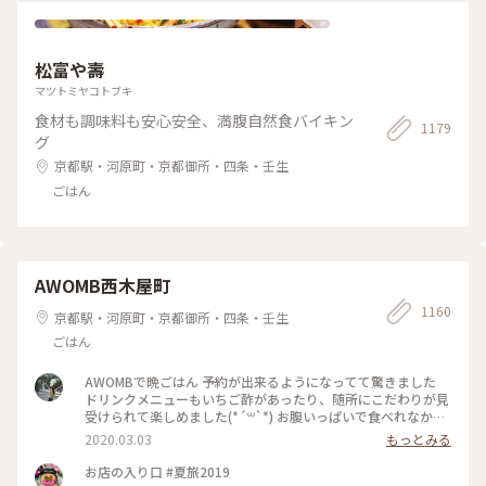
松富や壽
マツトミヤコトブキ
食材も調味料も安心安全、満腹自然食バイキン
1179
グ
京都駅・河原町・京都御所・四条・壬生
ごはん
AWOMB西木屋町
1160
京都駅・河原町・京都御所・四条・壬生
ごはん
AWOMBで晩ごはん 予約が出来るようになってて驚きました
ドリンクメニューもいちご酢があったり、随所にこだわりが見
受けられて楽しめました(*´꒳`*) お腹いっぱいで食べれなかっ
たデザートは次のお楽しみですー♡ #春の訪れ #女子旅 #いち
2020.03.03
もっとみる
ご #手織り寿司
お店の入り口 #夏旅2019