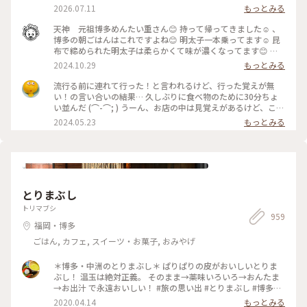
き明太子を1本丸ごとのせてくれる贅沢なお弁当です。 1本だ
2026.07.11
もっとみる
と1,944円（税込）、 2本だと3,348円。 あたたかいうちに空
港でいただきました。 お店で並ぶの苦手なので、あたたかい
天神 元祖博多めんたい重さん😊 持って帰ってきました☺️ 、
お弁当で充分満足✨ 🐾 博多駅いっぴん東通り。 新幹線中央改
博多の朝ごはんはこれですよね😊 明太子一本乗ってます☺️ 昆
札口とJR北改札口との間。 #福岡#博多#元祖博多めんたい重#
布で締められた明太子は柔らかくて味が濃くなってます😊 海
ご当地グルメ#旅先ごはん#福岡で食べたよ
苔が敷き詰められたごはんの上から専用タレをかけてうまーで
2024.10.29
もっとみる
す😊 、 めんたい煮込みつけ麺なる名前からして美味しいに決
まってるラーメンもあります🙂 、 、 こちら元祖博多めんたい
流行る前に連れて行った！と言われるけど、行った覚えが無
重さんは博多駅でもお弁当として購入できちゃいます🙆‍♀️ 、 た
い！の言い合いの結果… 久しぶりに食べ物のために30分ちょ
だし消費期限は数時間なので現地でないと美味しく食べれない
い並んだ (⌒-⌒; ) うーん、お店の中は見覚えがあるけど、こん
のです🥺 、 、 でも元祖博多めんたい重株式会社さんはやって
なメニューは覚えが無い…まぁ、美味しかったらどっちでもイ
2024.05.23
もっとみる
くれました🤗 、 池袋にめんたい煮込みつけ麺のお店を作って
イよね！笑 個人的にはめんたい重より、麺が美味しかったで
くれました👏😊 、 中洲で生まれて中洲でしか食べれなかった
す。 ただ、写真のセットだと、結構な量でしたよ。 少食の方
めんたい煮込みつけ麺🍜 、 東日本の人たち☝️❣️ 、 今こそ池袋
は、要注意です！
で食べちゃいましょう🥹 #あきらの九州
とりまぶし
トリマブシ
959
福岡・博多
ごはん, カフェ, スイーツ・お菓子, おみやげ
＊博多・中洲のとりまぶし＊ ぱりぱりの皮がおいしいとりま
ぶし！ 温玉は絶対正義。 そのまま→薬味いろいろ→おんたま
→お出汁 で永遠おいしい！ #旅の思い出 #とりまぶし #博多グ
ルメ
2020.04.14
もっとみる