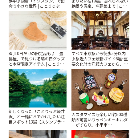
夢中♪鎌倉「イクスタン」で出
まりたい宿10選。忘れられない
会う小さな世界 | ことりっぷ
絶景や温泉、名建築まで | こと
りっぷ
8月10日だけの限定品も♪「豊
すべて東京駅から徒歩5分以内
島屋」で見つける鳩の日グッズ
♪駅近カフェ最新ガイド6選~重
と本店限定アイテム | ことりっ
要文化財の洋館カフェから、改
ぷ
札すぐのレトロ喫茶まで~ | こと
りっぷ
新しくなった「ことりっぷ軽井
カスタマイズも楽しい!約500種
沢」と一緒におでかけしたい注
類の可愛いワッペンキーホルダ
目スポット13選【スタンプラリ
ーがずらり。小平市
ー開催中】 | ことりっぷ
「Kimamaya T&K」 | ことりっ
ぷ