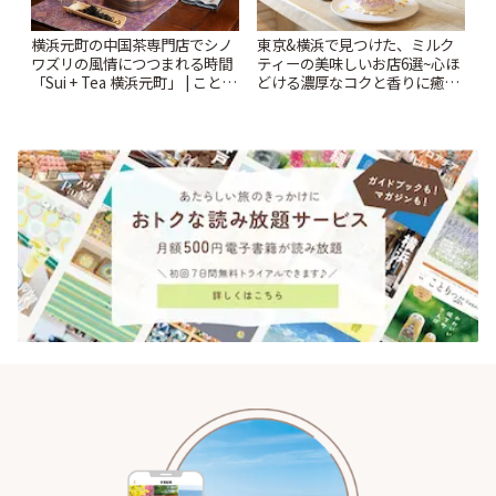
横浜元町の中国茶専門店でシノ
東京&横浜で見つけた、ミルク
ワズリの風情につつまれる時間
ティーの美味しいお店6選~心ほ
「Sui + Tea 横浜元町」 | ことり
どける濃厚なコクと香りに癒や
っぷ
されるティータイム~ | ことりっ
ぷ