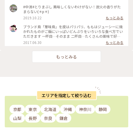
#中洲#とりまぶし 美味しくないわけがない！炭火の香りがた
まらない(＊p＊)
2019.10.22
もっとみる
ブランド鳥「華味鳥」を皮はパリパリ、ももはジューシーに焼
かれたものがご飯にいっぱいどんぶりをいろいろな食べ方でい
ただきます 一杯目…そのまま 二杯目…たくさんの薬味で好み
のお味で 三杯目…特製醤油たれの温泉卵で 四杯目…水炊きス
2017.06.30
もっとみる
ープをかけて どの食べ方のめちゃくちゃ美味しくて感動(*
´Д`*)ﾟ. #とりまぶし#中洲
もっとみる
エリアを指定して絞り込む
京都
東京
北海道
沖縄
神奈川
静岡
山梨
長野
奈良
鎌倉