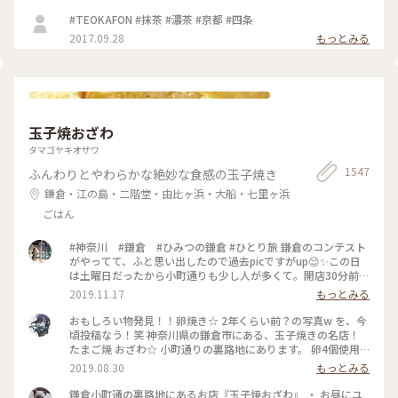
#TEOKAFON #抹茶 #濃茶 #京都 #四条
2017.09.28
もっとみる
玉子焼おざわ
タマゴヤキオザワ
1547
ふんわりとやわらかな絶妙な食感の玉子焼き
鎌倉・江の島・二階堂・由比ヶ浜・大船・七里ヶ浜
ごはん
#神奈川 #鎌倉 #ひみつの鎌倉 #ひとり旅 鎌倉のコンテスト
がやってて、ふと思い出したので過去picですがup😌✨この日
は土曜日だったから小町通りも少し人が多くて。開店30分前に
並び始めて、既に前に10人ほどいましたよ〜。運良く1巡目で
2019.11.17
もっとみる
入れたので、玉子焼きを注文😎なんともいえない甘さと出汁の
お味と、、、とりあえず美味😂笑！また機会があれば行きたい
おもしろい物発見！！卵焼き☆ 2年くらい前？の写真w を、今
なあ。
頃投稿なう！笑 神奈川県の鎌倉市にある、玉子焼きの名店！
たまご焼 おざわ☆ 小町通りの裏路地にあります。 卵4個使用
で、砂糖醤油の風味の後に、出汁の風味と旨みが来る感じでし
2019.08.30
もっとみる
た！ 口当たりは柔らでした！ 記憶でわ… 開店の11時半前に行
ったのに、長者の列で30分以上待った記憶が… 懐かし～ ま
鎌倉小町通の裏路地にあるお店『玉子焼おざわ』 ・ お昼にユ