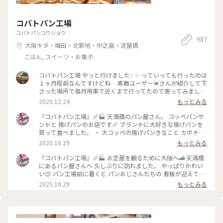
コバトパン工場
コバトパンコウジョウ
987
大阪キタ・梅田・北新地・中之島・淀屋橋
ごはん, スイーツ・お菓子
コバトパン工場 やっと行けました✨✨ っていっても行ったのは
１ヶ月程前なんですけどね… 素敵ユーザー💓さんが紹介して下
さった場所で毎月用事で近くまで行ってたので寄ってみました
☺️ 食べたのは揚げたてきなこパンとプルコギサンド🌭 コッペ
2025.12.24
もっとみる
パンはふわっふわであっという間に食べ終わった💦 毎月寄っ
ちゃおうかな？🤣
『コバトパン工場』🥖🏭 天満橋のパン屋さん。 コッペパンサ
ンドと 揚げパンのお店です🥖 ブランチに大好きな揚げパンを
買って食べました。 ・ 大コッペの揚げパンきなこと カボチャ
のモンブランサンド🎃 モジャモジャ顔とオレオのお口が おと
2025.10.29
もっとみる
ぼけです😜 外の小窓からコーヒーと 揚げたてのパンをもらっ
て すぐにお店の前の小さなテーブルで いただきました😋 アツ
『コバトパン工場』🥖🏭 お芝居を観るために大阪へ🚄 天満橋
アツのふわふわの揚げパンが 最高です💕 ・ ・ #ことりっぷと
にあるパン屋さんへ 久しぶりに訪れました。 やっぱりかわい
一緒 #ことりっぷ #秋の装い #コバトパン工場 #コバトパン #コ
い😍 パン工場前に着くと パンおじさんたちの 看板が迎えてく
ッペパン #コバトパンサンド #揚げパン #パン #大阪のパン屋
れます💕 物語の世界に入り込んだような かわいらしいパン屋
2025.10.29
もっとみる
さん #パン屋さん #パン屋 #ベーカリー #ベーカリーカフェ #天
さん🥖 小さな店舗にはたくさんの コッペパンが並びます。 パ
満橋カフェ #天満橋スイーツ #大阪カフェ #旅のごはん #天満
ン工場のクッキー缶もあります。 秋晴れのいいお天気に モー
橋 #大阪 #ことりっぷ大阪 #ひとり旅
ニングがてらのパンを いただきました😊 ・ ・ #ことりっぷと
一緒 #ことりっぷ #秋の装い #コバトパン工場 #コバトパン #コ
ッペパン #パン屋さん #パン屋 #ベーカリー #揚げパン #パン #