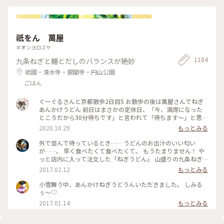
祇をん 萬屋
ギオンヨロズヤ
1184
九条ねぎと麺とだしのバランスが絶妙
祇園・清水寺・銀閣寺・円山公園
ごはん
ぐーぐるさんと京都散歩2日目5 お散歩の後は萬屋さんでねぎ
あんかけうどん 前日はまさかの定休日、「今、満席になった
ところだから30分待ちです」と言われて「待ちます〜」と思わ
ず♡︎😆 検温もして無事にいただきました❣️ #小さな秋 #京都 #
2020.10.29
もっとみる
食欲の秋
外で並んで待っているとき…… うどんのお出汁のいい匂い
が……。 早く食べたくて食べたくて。 もうたまりません！ や
っと店内に入って注文した「ねぎうどん」 山盛りの九条ねぎ
と、おろし生姜がのってやってきました！ あ～～もう幸せ
2017.02.12
もっとみる
～！ 出汁の匂いを嗅ぎながら、ねぎと生姜、ねぎとうどん、
出汁の順で、あっという間に平らげてしまいました。 食べ終
小雪舞う中、あんかけねぎうどうんいただきました。 しみる
わったときに友人と目を合わせて笑顔でほっこり！ 身も心も
ぅ〜♡
充電満タン！ #和む #京都さんぽ#ことりっぷ京都
2017.01.14
もっとみる