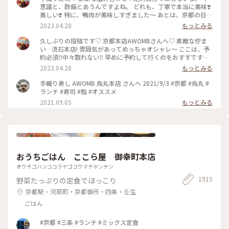
思議と、酢飯とあうんですよね。 どれも、丁寧で本当に美味❣️
美しい❣️ 特に、鴨肉が美味しすぎました〜 あとは、京都の日本
酒🍶♡ 素敵時間でした〜 #わたしのことりっぷ旅 #AWOMB #
2023.04.28
もっとみる
京都 #烏丸本店 #手織り寿司
久しぶりの投稿です♡ 京都本店AWOMBさんへ♡ 素敵な佇ま
い…流石本店! 雰囲気があってめっちゃオシャレ〜 ここは、予
約必須‼︎中々取れない‼︎ 早めに予約して行くのをおすすです♡
GW人すごそうですね… #京都 #AWOMB #烏丸本店 #手織り寿
2023.04.28
もっとみる
司
手織り寿し AWOMB 烏丸本店 さんへ 2021/9/3 #京都 #烏丸 #
ランチ #寿司 #鮨 #オススメ
2021.09.05
もっとみる
おうちごはん ここら屋 御幸町本店
オウチゴハンココラヤゴコウマチホンテン
1915
野菜たっぷりの定食でほっこり
京都駅・河原町・京都御所・四条・壬生
ごはん
#京都 #三条 #ランチ #ミックス定食