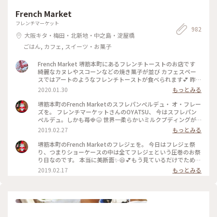
大阪のパン屋さん #ベーカリーカフェ #天満橋カフェ #大阪カ
French Market
フェ #旅のごはん #天満橋 #大阪 #ことりっぷ大阪 #ひとり旅
フレンチマーケット
982
大阪キタ・梅田・北新地・中之島・淀屋橋
ごはん, カフェ, スイーツ・お菓子
French Market 堺筋本町にあるフレンチトーストのお店です
綺麗なカヌレやスコーンなどの焼き菓子が並び カフェスペー
スではアートのようなフレンチトーストが食べられます💕 昨
年訪れたので紹介します #美味しい大阪 #フレンチマーケット
2020.01.30
もっとみる
#カフェ #フレンチトースト #カヌレ #大阪スイーツ #大阪カフ
ェ #大阪 #ことりっぷ大阪
堺筋本町のFrench Marketのスフレパンぺルデュ・ オ・フレー
ズを。 フレンチマーケットさんのOYATSU、 今はスフレパン
ぺルデュ。しかも苺🍓😆 世界一柔らかいミルクプディングが
添えられてて、厚熱々でやけどしそうな美味しさのフレンチト
2019.02.27
もっとみる
ースト‼️色々すごくて説明しきれません。 プレートの上はもう
美しすぎる絵のようです。。。ため息でちゃう もう、有史史上
堺筋本町のFrench Marketのフレジェを。 今日はフレジェ祭
最強のフレンチトーストといいたい✊ これに勝てるやつ、おる
り、つまりショーケースの中は全てフレジェという圧巻のお祭
やろか？そして、こんな美味しい食べ物あっていいのかー かー
り日なのです。 本当に美断面✨😆💕もう見ているだけでため息
かー(リバーブ。)😆🎵 #フレンチトースト #パンぺルデュ
です。フレンチマーケットのフレジェはクレームムースリーム
2019.02.17
もっとみる
#OYATSU #スフレパンぺルデュ #いちご #いちコレ🍓 #朝ごパ
が嘘みたいに軽やかで、甘くて香りの強いいちごが際立ちま
ン活 #スイーツ #カフェ #超人気 #冬のごちそう #ことりっぷ大
す。めちゃめちゃ美味しい✨ あー春だなあ🎵 #フレジェ #フレ
阪 #堺筋本町 #本町 #大阪カフェ #フレンチマーケット
ジェまつり #いちご #いちコレ🍓 #ケーキ #スイーツ #カフェ #
#frenchmarket #2019はるのパンまつり🍞
超人気 #冬のごちそう #堺筋本町 #本町 #大阪カフェ #ことりっ
ぷ大阪 #フレンチマーケット #frenchmarket