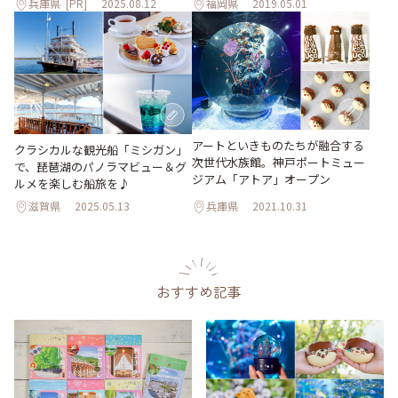
兵庫県
[PR]
2025.08.12
福岡県
2019.05.01
アートといきものたちが融合する
クラシカルな観光船「ミシガン」
次世代水族館。神戸ポートミュー
で、琵琶湖のパノラマビュー＆グ
ジアム「アトア」オープン
ルメを楽しむ船旅を♪
滋賀県
2025.05.13
兵庫県
2021.10.31
おすすめ記事