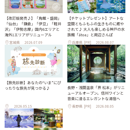
【改訂版発売♪】「角館・盛岡」
【チケットプレゼント】アートな
「仙台」「鎌倉」「伊豆」「軽井
空間ともふもふの生きものに癒や
沢」「伊勢志摩」国内6エリアと
されて♪ 大人も楽しめる神戸の水
海外1エリアがリニューアル
族館「átoa」と周辺さんぽ
宮城県
2026.07.09
兵庫県
[PR]
2026.08.07
【旅先診断】あなたの“いま”にぴ
長野・浅間温泉「界 松本」がリニ
ったりな旅先が見つかる♪
ューアルオープン。信州ワインと
音楽に浸るエレガントな湯宿へ
2026.05.15
長野県
[PR]
2026.08.05