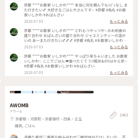
京都 ****お数家 いしかわ**** 本当に何を頼んでもﾊｽﾞﾚなし ま
た行きたい💕 大好きなごはんやさんです✨ #京都 #烏丸 #お数
家いしかわ #おばんざい
2020.07.03
もっとみる
京都 ****お数家 いしかわ**** どれもつやっつや✨のお刺身の
盛り合わせ おばんざいの盛り合わせ ジャスミンティーの温か
いの あーまた行きたい💕💕💕 #京都 #烏丸 #お数家いしかわ #
おばんざい #お刺身 #刺盛り #おばんざい盛り合わせ
2020.07.03
もっとみる
京都 ****お数家 いしかわ**** やっぱり来ちゃいました お数家
いしかわ✨ ここでごはん🍽️食べたくて ﾗﾝﾁ軽め&ﾎﾃﾙはから京✨
#京都 #烏丸 #お数家いしかわ #おばんざい
2020.07.03
もっとみる
AWOMB
アウーム
2463
京都駅・河原町・京都御所・四条・壬生
雑貨, ごはん
手織り寿司♡ 斬新な組み合わせ♡絶対自分ではしないな。 不