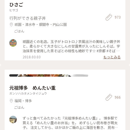
ひさご
ヒサゴ
973
行列ができる親子丼
祇園・清水寺・銀閣寺・円山公園
ごはん
祇園近くの名店。玉子がトロトロ♪京風出汁の美味しい親子丼
と、柔らかくて大きなにしんの甘露煮が入ったにしんそば。宇
治抹茶を使用した茶そばとの相性も絶妙です☆ #京都 #そば #
丼 #親子丼 #にしんそば #茶そば #ひさご
2018.03.03
もっとみる
元祖博多 めんたい重
ガンソハカタメンタイジュウ
966
福岡・博多
ごはん
ずっと食べてみたかった『元祖博多めんたい重』。 博多駅で
買える「めんたい重のお弁当」を。 めずらしい昆布巻き明太
子。 注文してから、ほかほかご飯の上に海苔を敷き、 昆布巻