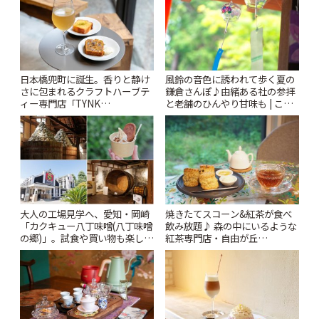
風鈴の音色に誘われて歩く夏の
日本橋兜町に誕生。香りと静け
鎌倉さんぽ♪由緒ある社の参拝
さに包まれるクラフトハーブテ
と老舗のひんやり甘味も | こと
ィー専門店「TYNK
りっぷ
Kabutocho」 | ことりっぷ
大人の工場見学へ、愛知・岡崎
焼きたてスコーン&紅茶が食べ
「カクキュー八丁味噌(八丁味噌
飲み放題♪ 森の中にいるような
の郷)」。試食や買い物も楽しみ
紅茶専門店・自由が丘
♪ | ことりっぷ
「YOTSUBA TEA」でのんびり
時間 | ことりっぷ