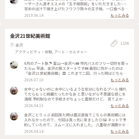
た、食べに行きたいな～ #神奈川 #鎌倉 #玉子焼き #おざわ #御
ーザーさん達オススメの「玉子焼御前」をいただきました✨✨
膳 #名店 #小町通り #裏 #過去
甘めの出汁で焼き上げたフワフワ熱々の玉子焼、一口食べると
旨味がジュワーッと広がります😆 この味は絶対家で再現でき
2019.06.14
もっとみる
ない美味しさです🌟 ・ ちなみに、ご飯の上の昆布もいいお
味。 玉子焼の箸休め的な役目を果たしていますよ😊 鎌倉に行
かれた時はぜひご賞味あれ！ #玉子焼おざわ #玉子焼御前 #鎌
倉 #小町通り
金沢21世紀美術館
1256
金沢
アクティビティ・体験, アート・カルチャー
6月のアート旅☂️ 富山→金沢へ🚃 市内バスのフリー切符を買っ
たら🎫 早速、金沢の旅スタートです🚌 最初に向かったのは
「金沢21世紀美術館」🏛️ これまで二回、行った時はどちらも
休館日😱 今回初めて、あのスイミングプールも見ることが 出
2026.07.10
もっとみる
来ました🏊🏊 ただ私は一人(笑)なのでプールに入っても上から
写真は撮れないよね⁉️と、、、 なので上から下の人達を見て楽
水中じゃないのに 水中にいるような気分になれるプール 晴れ
しみました😂 修学旅行かな❓の子供達の同行者の様に…🤣 混ま
てたらもっと綺麗だったかなあ と思いながら不思議な感じを
ないうちにと午前中に来たので そこまで混雑してなくゆっく
満喫 予約制なので手続きがちょっと面倒だけど、 見てよかっ
り出来ました✨✨ #ひみつの絶景 #ことりっぷ金沢 #金沢21世
た #ちいさな列車旅 #金沢#金沢21世紀美術館#プール #現代ア
2026.04.15
もっとみる
紀美術館#スイミングプール #金沢市内バスフリー切符
ート
金沢ことりっぷ 前回来た時は震災直後でこちらの美術館には
入れなかったので、今回は真っ先に来ました😊🖼️ ネットで予
約していたので、スムーズに入れました。 八重桜が満開🌸🌸
🌸🌸🌸 芝生も綺麗でとても気持ちいい。 フリースペースもた
2026.04.14
もっとみる
くさんあるので のんびり楽しめます。 今日は海外からの観光