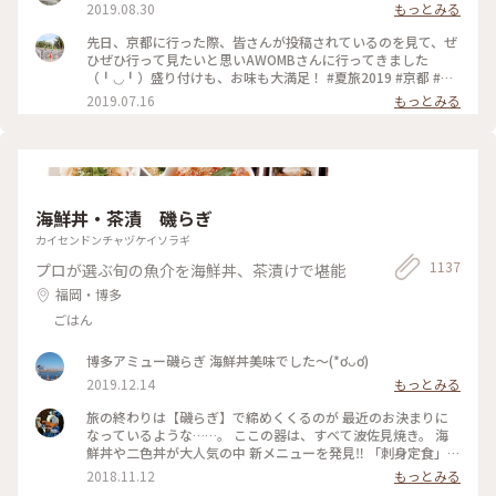
2019.08.30
もっとみる
先日、京都に行った際、皆さんが投稿されているのを見て、ぜ
ひぜひ行って見たいと思いAWOMBさんに行ってきました
（╹◡╹）盛り付けも、お味も大満足！ #夏旅2019 #京都 #五
条 #AWOMB
2019.07.16
もっとみる
海鮮丼・茶漬 磯らぎ
カイセンドンチャヅケイソラギ
1137
プロが選ぶ旬の魚介を海鮮丼、茶漬けで堪能
福岡・博多
ごはん
博多アミュー磯らぎ 海鮮丼美味でした〜(*ơᴗơ)
2019.12.14
もっとみる
旅の終わりは【磯らぎ】で締めくくるのが 最近のお決まりに
なっているような……。 ここの器は、すべて波佐見焼き。 海
鮮丼や二色丼が大人気の中 新メニューを発見‼️ 「刺身定食」と
一般的に使われる名前ですが、運ばれてきたものを見ると
2018.11.12
もっとみる
✨✨✨ お洒落な感じでテンションUP⤴️⤴️ 新鮮なお刺身を、特