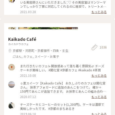
れていました。 このガトーショコラは濃厚でねっとりした食
いる美容師さんにいただきました¨̮♡︎ その美容室はマンツーマ
感、ひとくち食べただけで目と鼻の穴が大きくなってしまうぐ
ンでしっかり丁寧に対応してくれるのに格安で、トリートメン
らいおいしくて大満足なのですが、もちろんひとくちでは終わ
トとか押し付けたりしない、とても居心地のいいお店です。 そ
2021.03.28
もっとみる
りません( ˙༥˙ )✨ こんなおいしいものをいただけて 私は幸せで
んな素敵な美容師なので、私がおいしいと思うおやつを何度か
す( ¯ ¨̯ ¯̥̥ ) 開店前から行列が出来るのも頷けます。 ことりっぷ
差し入れをしていました。 そのお礼と言うことで準備してく
にも早いうちに投稿しなくちゃと思っていたお店です。
れていました。 このガトーショコラは濃厚でねっとりした食
感、ひとくち食べただけで目と鼻の穴が大きくなってしまうぐ
らいおいしくて大満足なのですが、もちろんひとくちでは終わ
りません( ˙༥˙ )✨ こんなおいしいものをいただけて 私は幸せで
Kaikado Café
す( ¯ ¨̯ ¯̥̥ ) 開店前から行列が出来るのも頷けます。 ことりっぷ
にも早いうちに投稿しなくちゃと思っていたお店です。
カイカドウカフェ
1036
京都駅・河原町・京都御所・四条・壬生
ごはん, カフェ, スイーツ・お菓子
また行きたいカフェ☕️ 開放感あって落ち着く雰囲気🌿 チーズ
ケーキが美味しい。 #開化堂 #京都カフェ #kaikado #茶筒
2021.10.08
もっとみる
☺︎夏スイーツ【Kaikado Cafe】 お久しぶりのカフェは開化堂
さん。 抹茶アフォガードに追加のあんこをつけて。 確か＋
150円であんこが追加できます。 お抹茶とあんこの組み合わせ
は大好きなので迷わず追加…♪ちなみにあんこは、大好きな中
2020.07.12
もっとみる
村製餡所さんのもの。きっと最中の皮も。以前 #中村製餡所 さ
んご紹介していますので良かったら☺︎ そして暑いので、水出
チーズケーキとコーヒーのセット(1,200円)。ケーキは濃厚で
し茶をチョイス。 振って自分の好きな濃さにして頂きます。
美味しかったです。 #京都のまちあるき
お茶はおかわりも頂けるんですよ◎ ☺︎ 現在は、満席だとテイ
2019.06.10
もっとみる