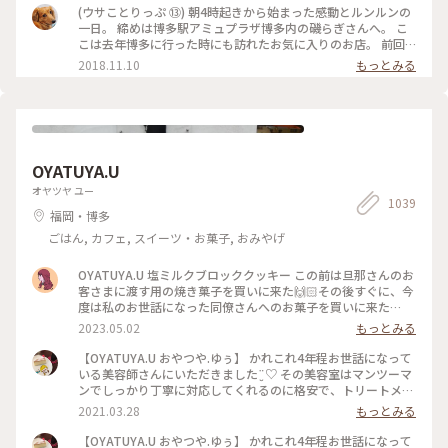
製ゴマだれや、甘口九州醤油、辛口関東醤油で食べたり、ごは
(ウサことりっぷ ⑬) 朝4時起きから始まった感動とルンルンの
んに乗っけてあご出汁をかけたり……。 大好きなユーザーさん
一日。 締めは博多駅アミュプラザ博多内の磯らぎさんへ。 こ
と…… 別れづらいせいか、おしゃべりしながら時間をかけて少
こは去年博多に行った時にも訪れたお気に入りのお店。 前回
しずつ少しずついただきました。 定食で出されたお茶碗、湯
はユーザーさんの投稿を見て行ったのですが、今回はその投稿
2018.11.10
もっとみる
呑み、お箸、ゴマだれ、ゴボウ茶など購入することができま
者ご本人とご一緒させて頂きました☺️ 混んでいたので窓際で
す。 またいらしてくださいね‼️ ウサコッコさん、merryさん❣️
なくカウンター席だったのは残念でしたが、前回は無かった
#わたしの街#クラシカル#秋深き#ことりっぷ福岡
｢刺身定食」を仲良くオーダー。 その日に捕れた新鮮なお刺身
8種の盛り合わせを、まずはそのまま薬味やタレで楽しみ。。
あとは特製のアゴ出汁を掛けて海鮮茶漬けにしていただきまし
た😊 お魚が新鮮なのでどうやって食べても美味しい🎵一緒に
OYATUYA.U
出してくれるごぼう茶もgooです。 2日間ずっとドライバー、
ガイドをしてくださったnaonaoaromaさん。 久留米から博多
オヤツヤ ユー
1039
まで、一緒に夕飯を食べる為に来てくれました。 感謝、感謝
福岡・博多
の楽しかった2日間もあっという間に過ぎ このあとは涙のお別
れが待っていました😢 また必ずお会いしましょう✨ (11月3日
ごはん, カフェ, スイーツ・お菓子, おみやげ
撮影) #感動の旅 #お気に入りのお店 #2日間ありがとう
OYATUYA.U 塩ミルクブロッククッキー この前は旦那さんのお
客さまに渡す用の焼き菓子を買いに来た🙌🏻その後すぐに、今
度は私のお世話になった同僚さんへのお菓子を買いに来た🙌🏻
🙌🏻 大切な人に何かかわいいお菓子渡したいな〜と思ったら
2023.05.02
もっとみる
ユーさんのお菓子が我が家では選ばれる☺️ #福岡#桜坂#ガトー
ショコラ#洋菓子#福岡土産#お土産
【OYATUYA.U おやつや.ゆぅ】 かれこれ4年程お世話になって
いる美容師さんにいただきました¨̮♡︎ その美容室はマンツーマ
ンでしっかり丁寧に対応してくれるのに格安で、トリートメン
トとか押し付けたりしない、とても居心地のいいお店です。 そ
2021.03.28
もっとみる
んな素敵な美容師なので、私がおいしいと思うおやつを何度か
差し入れをしていました。 そのお礼と言うことで準備してく
【OYATUYA.U おやつや.ゆぅ】 かれこれ4年程お世話になって