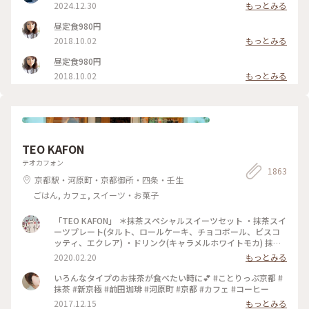
2024.12.30
もっとみる
昼定食980円
2018.10.02
もっとみる
昼定食980円
2018.10.02
もっとみる
TEO KAFON
テオカフォン
1863
京都駅・河原町・京都御所・四条・壬生
ごはん, カフェ, スイーツ・お菓子
「TEO KAFON」 ＊抹茶スペシャルスイーツセット ・抹茶スイ
ーツプレート(タルト、ロールケーキ、チョコボール、ビスコ
ッティ、エクレア) ・ドリンク(キャラメルホワイトモカ) 抹茶
三昧出来て大満足したそうです。 フォークを2本用意して頂い
2020.02.20
もっとみる
たのですが、娘一人で完食でした。 #TEO KAFON#抹茶三昧#
プチことりっぷ京都#冬のおでかけ
いろんなタイプのお抹茶が食べたい時に💕 #ことりっぷ京都 #
抹茶 #新京極 #前田珈琲 #河原町 #京都 #カフェ #コーヒー
2017.12.15
もっとみる