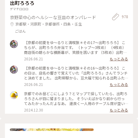
出町ろろろ
デマチロロロ
978
京野菜中心のヘルシーな豆皿のオンパレード
京都駅・河原町・京都御所・四条・壬生
ごはん
【京都の初夏をゆ〜るりと満喫旅＊その17〜出町ろろろ】 こ
ちらが、出町ろろろ弁当です。 （トップ〜3枚め） （4枚め）
商店街の朗らかな横断幕が、笑顔を誘います （5枚め）出町座
（ミニシアター） #懐かしくて優しい #ひとり散歩 #のんび
2026.06.21
もっとみる
り #出町柳 #出町ろろろ #美味しい店 #おばんざい #こと
りっぷ京都
【京都の初夏をゆ〜るりと満喫旅＊その16〜出町ろろろ】 こ
の日は、店名の響きで覚えていた「出町ろろろ」さんでランチ
と決めてました。 出町柳駅から、豆大福で知られる出町ふた
ばを目指して、すぐ右手の脇道を行くと間もなく。 ここら辺り
2026.06.21
もっとみる
から、空気がのどかで、のんびり行きたいな。どこか懐かしく
て優しい。 それが喜びになりました。 （トップ）入口と看板
京都でのお昼どこにしよう？とマップで探していたら、出町ろ
（2枚め）店内の雰囲気もスロー （3枚め）今日のメニュー案
ろろさんが目に留まりました。 そういえばかなり前から行っ
内 お値段もリーズナブルで美味しいです！ 店内はこじんま
てみたかったんだよなあ。 運良く一人用のテーブル席が空い
りとした規模なので、予約必至です。お料理は次の投稿に。 #
ており、お昼のろろろ弁当をいただきました。 壬生菜や九条
2024.12.30
もっとみる
出町ろろろ #出町柳 #のんびり #ひとり散歩 #懐かしくて
ねぎを使ったおばんざい色々、熱々のだし巻きにザクザクのか
優しい #美味しい店 #おばんざい #ことりっぷ京都
き揚げ、おこげ付きの釜戸炊きごはんに、いつも食べるのとは
違うちょっと甘めのお味噌汁… どれもとても美味しく、寒い日
だったので身体に染み渡りました。 #京都 #出町柳 #ランチ #
おばんざい #ベストトリップ2024 #ぽかぽか