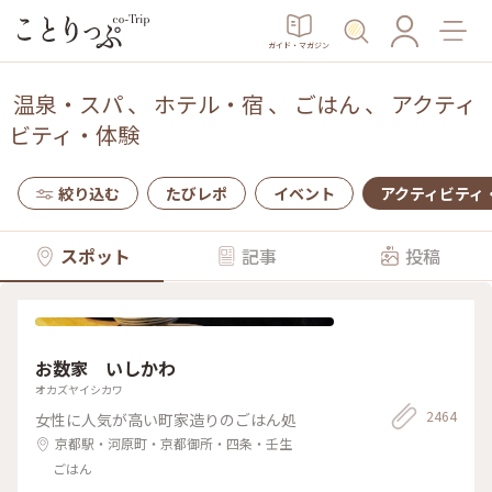
ガイド・マガジン
温泉・スパ
、
ホテル・宿
、
ごはん
、
アクティ
ビティ・体験
絞り込む
たびレポ
イベント
アクティビティ
スポット
記事
投稿
お数家 いしかわ
オカズヤイシカワ
2464
女性に人気が高い町家造りのごはん処
京都駅・河原町・京都御所・四条・壬生
ごはん