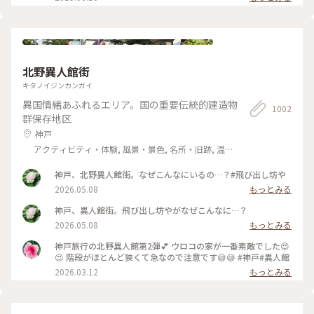
クアウトのみになるそうです。席の予約はできませんが、電話
で現在の空き状況を尋ねることができるので、ぜひ事前にお電
話を☺︎ #涼しげスイーツ #日本の夏景色 #kaikadocafe #開化
堂カフェ #開化堂 #カフェ #京都 1人暮らしから夫婦2人暮らし
になり、ばたばたと毎日を過ごしています。なかなか投稿が追
いつかないのと、みなさんの投稿を見に行けないです。ゆっく
北野異人館街
りペースになりますが、これからもよろしくお願いします☺︎
キタノイジンカンガイ
異国情緒あふれるエリア。国の重要伝統的建造物
1002
群保存地区
神戸
アクティビティ・体験, 風景・景色, 名所・旧跡, 温
泉・スパ
神戸、北野異人館街。なぜこんなにいるの…？#飛び出し坊や
2026.05.08
もっとみる
神戸、異人館街。飛び出し坊やがなぜこんなに…？
2026.05.08
もっとみる
神戸旅行の北野異人館第2弾💕 ウロコの家が一番素敵でした😍
😍 階段がほとんど狭くて急なので注意です😅😅 #神戸#異人館
2026.03.12
もっとみる