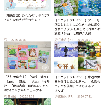
【旅先診断】あなたの“いま”にぴ
ったりな旅先が見つかる♪
【チケットプレゼント】アートな
空間ともふもふの生きものに癒や
されて♪ 大人も楽しめる神戸の水
族館「átoa」と周辺さんぽ
2026.05.15
兵庫県
[PR]
2026.08.07
【改訂版発売♪】「角館・盛岡」
【チケットプレゼント】水辺の世
「仙台」「鎌倉」「伊豆」「軽井
界から浮世絵の世界へ。「広島も
沢」「伊勢志摩」国内6エリアと
とまち水族館」ではじまるアート
海外1エリアがリニューアル
さんぽ
宮城県
2026.07.09
広島県
[PR]
2026.07.31