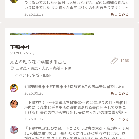
箱根 #ちいさな列車旅 #クリスタル・ガラスの藤の花 #藤の花
ラと輝いてました✨ 屋外は大迫力な作品、屋内は繊細な作品と
#藤 #久しぶりにロマンスカー
いう印象でした また違った季節に行くのも面白そうです！ . #
ことりっぷ #ことりっぷ箱根
2025.12.17
もっとみる
下鴨神社
シモガモジンジャ
1085
太古の糺の森に鎮座する古社
上賀茂・鞍馬・大原・貴船・下鴨
イベント, 名所・旧跡
#加茂御祖神社 #下鴨神社 #京都旅 9月の四季守は星でした☺️
2025.09.26
もっとみる
【下鴨神社】 〜👭京都ぷち散策③〜 約20年ぶりの⛩️下鴨神社
境内には 茂本ヒデキチ氏の躍動感溢れる墨絵✨ そして空を見
上げると 墨絵の中から抜け出し 天に昇ったかの様な雲が🐉 パ
ワーを感じ見入ってしまったd-maruでした #ご利益めぐり #
2025.01.22
もっとみる
下鴨神社
『下鴨神社流しびな🎎』 ✧︎ことりっぷ春の京都・奈良旅✧︎ ３月
3日の桃の節句の日 下鴨神社では流しびなが 行われます。 け
がれを祓うため さんだわらの雛人形に願いを込めて みたらし