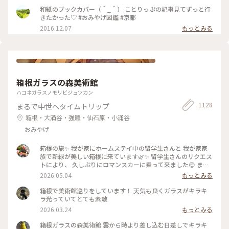
り。 お寺にいるような落ち着いた気持ちになります😌 * 今日
和紙のブックカバー（＾_＾） ことりっぷの記事見てずっと行
で4月も最終日。 過ぎ行く春を名残惜しみ 桜のお香をたきまし
きたかった♡ #おみやげ図鑑 #京都
た･:*:･(*´ｴ｀*)･:*:･ 🌸桜だけど 白檀の香りです😆 🐱にゃんこ
2016.12.07
もっとみる
のお香立てを見せたかったの〜😜 * 我慢がまんの連休ですが
お家時間も楽しく豊かに過ごしましょ💕 ～
🎼.•*¨*•.¸¸♬🎶•*¨*•.¸¸♬•*¨*•.¸¸♪😀❤🌷🐇🦋 先月 仙台三
越の京都展で買いました。 懐紙を利用した お箸袋の折り方な
ども教えていただきました〜😍 Webショップでも買えます
よ〜✨ エリアは妄想ことりっぷで*⋆✈京都にお邪魔しま〜す😊
⤵︎ ︎下のスポットから ことりっぷさんの記事がご覧になれます
箱根ガラスの森美術館
よ😊 * #花を愉しむ #ことりっぷ京都 #京都 #和紙 #彩り文様香
ハコネガラスノモリビジュツカン
#包み香 #和詩倶楽部 #わしくらぶ #お土産 #おみやげ #おみや
げ図鑑 #お香 #白檀 #和紙 #こもりっぷ仙台 #カメラ #カメラ初
1128
まるで中世へタイムトリップ
心者🔰 #fumitubu
箱根・大涌谷・強羅・仙石原・小涌谷
おみやげ
箱根の旅✨ 我が家にホームステイ中の留学生さんと 我が家家
族で新緑が美しい箱根に来ています🌿✨ 留学生さんのリクエス
トにより、 久しぶりにロマンスカーに乗って来ました😊 まず
は、箱根ガラスの森美術館へ°˖✧ 1番感動したのが、庭園でひ
2026.05.04
もっとみる
ときわ輝いていた 「クリスタル・ガラスの藤の花」💙💜🤍 藤
の花は春から初夏にかけて 箱根の山間に美しく咲くそうで、
箱根で美術館巡りをしています！ 天気も良くガラスがキラキ
またイタリア•フィレンツェにも 名所があるそうです✨ その藤
ラ光っていてとても素敵
の花をクリスタル・ガラスで表現... 爽やかな初夏の風と木漏れ
2026.03.24
もっとみる
日に輝く様子は 夢のように美しかったです𖧷 ⁺. 【展示期間】
2026年3月14日から6月25日まで。 #箱根ガラスの森美術館 #
箱根ガラスの森美術館 雲から時より差し込む日差しでキラキ