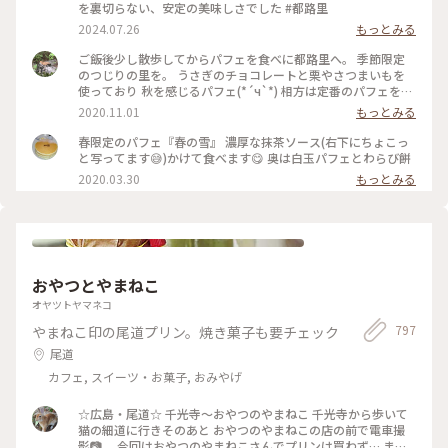
を裏切らない、安定の美味しさでした #都路里
2024.07.26
もっとみる
ご飯後少し散歩してからパフェを食べに都路里へ。 季節限定
のつじりの里を。 うさぎのチョコレートと栗やさつまいもを
使っており 秋を感じるパフェ(*´ч`*) 相方は定番のパフェをチ
ョイス 2020.10.25 #小さな秋 #京都 #ゴーラー隊 #デザート #
2020.11.01
もっとみる
都路里 #パフェで季節
春限定のパフェ『春の雪』 濃厚な抹茶ソース(右下にちょこっ
と写ってます😅)かけて食べます😋 奥は白玉パフェとわらび餅
2020.03.30
もっとみる
おやつとやまねこ
オヤツトヤマネコ
797
やまねこ印の尾道プリン。焼き菓子も要チェック
尾道
カフェ, スイーツ・お菓子, おみやげ
☆広島・尾道☆ 千光寺〜おやつのやまねこ 千光寺から歩いて
猫の細道に行きそのあと おやつのやまねこの店の前で電車撮
影📷 今回はおやつのやまねこさんでプリンは買わず… また