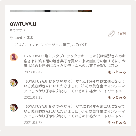
OYATUYA.U
オヤツヤ ユー
1039
福岡・博多
ごはん, カフェ, スイーツ・お菓子, おみやげ
OYATUYA.U 塩ミルクブロッククッキー この前は旦那さんのお
客さまに渡す用の焼き菓子を買いに来た🙌🏻その後すぐに、今
度は私のお世話になった同僚さんへのお菓子を買いに来た🙌🏻
🙌🏻 大切な人に何かかわいいお菓子渡したいな〜と思ったら
2023.05.02
もっとみる
ユーさんのお菓子が我が家では選ばれる☺️ #福岡#桜坂#ガトー
ショコラ#洋菓子#福岡土産#お土産
【OYATUYA.U おやつや.ゆぅ】 かれこれ4年程お世話になって
いる美容師さんにいただきました¨̮♡︎ その美容室はマンツーマ
ンでしっかり丁寧に対応してくれるのに格安で、トリートメン
トとか押し付けたりしない、とても居心地のいいお店です。 そ
2021.03.28
もっとみる
んな素敵な美容師なので、私がおいしいと思うおやつを何度か
差し入れをしていました。 そのお礼と言うことで準備してく
【OYATUYA.U おやつや.ゆぅ】 かれこれ4年程お世話になって
れていました。 このガトーショコラは濃厚でねっとりした食
いる美容師さんにいただきました¨̮♡︎ その美容室はマンツーマ
感、ひとくち食べただけで目と鼻の穴が大きくなってしまうぐ
ンでしっかり丁寧に対応してくれるのに格安で、トリートメン
らいおいしくて大満足なのですが、もちろんひとくちでは終わ
トとか押し付けたりしない、とても居心地のいいお店です。 そ
2021.03.28
もっとみる
りません( ˙༥˙ )✨ こんなおいしいものをいただけて 私は幸せで
んな素敵な美容師なので、私がおいしいと思うおやつを何度か
す( ¯ ¨̯ ¯̥̥ ) 開店前から行列が出来るのも頷けます。 ことりっぷ
差し入れをしていました。 そのお礼と言うことで準備してく
にも早いうちに投稿しなくちゃと思っていたお店です。
れていました。 このガトーショコラは濃厚でねっとりした食