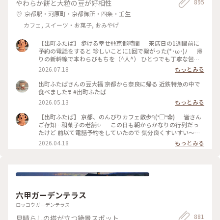
895
やわらか餅と大粒の豆が好相性
京都駅・河原町・京都御所・四条・壬生
カフェ, スイーツ・お菓子, おみやげ
【出町ふたば】 歩ける幸せ👭京都時間 来店日の1週間前に
予約の電話をすると 珍しいことに1回で繋がった(*･ω･)ﾉ 帰
りの新幹線で本わらびもちを（^人^） ひとつでも丁寧な包装
✨ 新幹線の揺れでプルプル（笑） ﾁｮｯﾄの間👀眺めていたりし
2026.07.18
もっとみる
て… お土産に… くずまんじゃう 🎃かぼちゃあん（←特にオ
ススメ）と🫘こしあん 名代豆餅と本よもぎ 椎間板ヘルニア
出町ふたばさんの豆大福 京都から奈良に帰る 近鉄特急の中で
の痛みから解放され のんびりと京都散策を…と思っていたけど
食べました❣️ #出町ふたば
結局二日間とも18,000歩🐾 やっぱり…京都は歩いてしまう
2026.05.13
もっとみる
（笑） のんびり投稿にお付き合いいただき ありがとうござ
いました🍀 #出町ふたば #歩ける幸せ京都時間
【出町ふたば】 京都、のんびりカフェ散歩੧(❛□❛✿) 皆さん
ご存知…和菓子の老舗✨ この日も朝からかなりの行列だっ
たけど 前以て電話予約をしていたので 気分良くすいすい〜っ
💨と店内へ٩(๑❛ᴗ❛๑)۶ 看板商品「名代 豆餅」 季節限定「🌸
2026.04.18
もっとみる
櫻餅」「🍡花団子」 いつ食べても変わらない美味しさに…うふ
ふふふヽ(*´∀｀) 出町柳駅から出町ふたばさんへ向かう途
中の一枚（3枚目） 朝9時前後…人が少なくてﾁｮｯﾄびっくり💦 #
出町ふたば #京都のんびりカフェ散歩 #1週間前くらいの予約
がベスト #殆ど徒歩移動
六甲ガーデンテラス
ロッコウガーデンテラス
881
見晴らしの塔が立つ絶景スポット