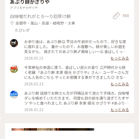
あぶり餅かざりや
アブリモチカザリヤ
980
白味噌だれがとろ～り厄除け餅
金閣寺・嵐山・高雄・嵯峨野・太秦
たびレポ
お参り後は、あぶり餅😋 平日の午前中だったので、好きな席
に座れました。 暑かったので、お座敷へ。緑が美しいお庭を
見ながら、 焼きたてのあぶり餅💕美味しい〜🤤 香ばしくっ
て、次々と食べちゃいますね♪ 番茶と頂いて、小腹も満たされ
2026.05.15
もっとみる
ました〜🥰 #おやつ #あぶり餅 #門前グルメ
今宮神社の参道に漂う、香ばしい炭火の香り 江戸時代から続
く老舗 『あぶり餅 本家 根元 かざりや』さん✨ ユーザーさん方
にも人気のこちら やっとお邪魔する事ができました😊 きな粉
をまぶしたひとくちサイズのお餅を竹串に刺し 炭火で丁寧に
2026.02.22
もっとみる
あぶって作られるあぶり餅。 お店の方が次々とお餅を焼く姿
はまさに神技で、 列に並びながら見入ってしまいました。 丁
あぶり餅 店頭でお姉さん方が丹精込めて炭火で手焼き。白味噌
寧に炙られたお餅に、とろりと絡む白味噌のタレ。 ひとくち
ダレを絡めていただきます。 何度も目の前を通り過ぎてたオヤ
食べると、どこか懐かしくて優しい甘さが 本当に美味しくて
ツ やっと食べれました あぶり餅 本家 根元 かざりや #あぶり餅
足りないくらいでした（笑） 屋根の上では、お多福さん姿の
#かざりや #jun_flat
2026.01.22
もっとみる
鍾馗さんが見守ってくれてました♡ ・ 今宮神社の東門参道
は、映画「国宝」のロケ地にもなっていて 喜久雄が人力車に
乗って襲名披露のお練りをするシーンが ここで撮影されたそ
うです🎬 #今宮神社 #あぶり餅 #かざりや #1月の帰省時に #瓦
好き #鍾馗さん #開運旅 #ことりっぷと一緒 #京都