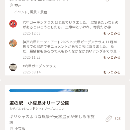
神戸
イベント, 風景・景色
六甲ガーデンテラス はじめていきました。 展望みたいなもの
があるといこうとしたら、 工事中といわれ、写真だけ😭
2025.12.08
もっとみる
神戸六甲ミーツ・アート2025 in 六甲ガーデンテラス 11月30
日までの展示でモニュメントがあちこちにありました。 た
だ、展望台もあるので人も多くなかなか良いアングルで写真が
撮れず💦 鹿さんとケンタウロスのような女性の妖精さんは 存
2025.11.29
もっとみる
在感があり青空にも映えて素敵でした！ 山頂からの景色も、
少し霞がかっていましたが 六甲アイランドや神戸空港が見え
#六甲ガーデンテラス
ました✈️ あと久々だったので知らなかったんですが、おむすび
2025.08.14
もっとみる
の 神社が出来ていてビックリしました（笑）
道の駅 小豆島オリーブ公園
ミチノエキショウドシマオリーブコウエン
ギリシャのような風景や天然温泉が楽しめる施
828
設
小豆島