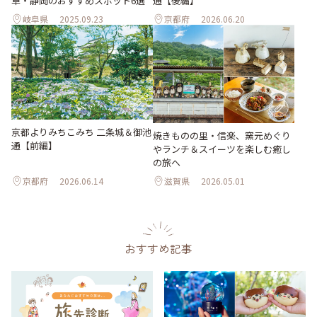
阜・静岡のおすすめスポット6選
通【後編】
岐阜県
2025.09.23
京都府
2026.06.20
京都よりみちこみち 二条城＆御池
焼きものの里・信楽、窯元めぐり
通【前編】
やランチ＆スイーツを楽しむ癒し
の旅へ
京都府
2026.06.14
滋賀県
2026.05.01
おすすめ記事