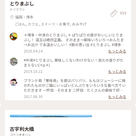
とりまぶし
トリマブシ
959
福岡・博多
ごはん, カフェ, スイーツ・お菓子, おみやげ
＊博多・中洲のとりまぶし＊ ぱりぱりの皮がおいしいとりま
ぶし！ 温玉は絶対正義。 そのまま→薬味いろいろ→おんたま
→お出汁 で永遠おいしい！ #旅の思い出 #とりまぶし #博多グ
ルメ
2020.04.14
もっとみる
#中洲#とりまぶし 美味しくないわけがない！炭火の香りがた
まらない(＊p＊)
2019.10.22
もっとみる
ブランド鳥「華味鳥」を皮はパリパリ、ももはジューシーに焼
かれたものがご飯にいっぱいどんぶりをいろいろな食べ方でい
ただきます 一杯目…そのまま 二杯目…たくさんの薬味で好み
のお味で 三杯目…特製醤油たれの温泉卵で 四杯目…水炊きス
2017.06.30
もっとみる
ープをかけて どの食べ方のめちゃくちゃ美味しくて感動(*
´Д`*)ﾟ. #とりまぶし#中洲
古宇利大橋
コウリオオハシ