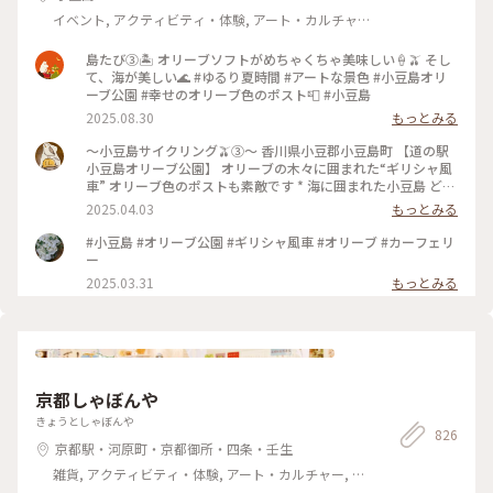
イベント, アクティビティ・体験, アート・カルチャ
ー, 風景・景色, その他施設
島たび③🏝️ オリーブソフトがめちゃくちゃ美味しい🍦🫒 そし
て、海が美しい🌊 #ゆるり夏時間 #アートな景色 #小豆島オリ
ーブ公園 #幸せのオリーブ色のポスト📮 #小豆島
2025.08.30
もっとみる
～小豆島サイクリング🫒③～ 香川県小豆郡小豆島町 【道の駅
小豆島オリーブ公園】 オリーブの木々に囲まれた“ギリシャ風
車” オリーブ色のポストも素敵です * 海に囲まれた小豆島 どの
場所にいても 少し高いところに登るだけで 瀬戸内海を一望で
2025.04.03
もっとみる
きます✨️ #アートな景色 #香川 #小豆島 #道の駅小豆島オリーブ
公園 #ギリシャ風車 #オリーブポスト #瀬戸内海
#小豆島 #オリーブ公園 #ギリシャ風車 #オリーブ #カーフェリ
ー
2025.03.31
もっとみる
京都しゃぼんや
きょうとしゃぼんや
826
京都駅・河原町・京都御所・四条・壬生
雑貨, アクティビティ・体験, アート・カルチャー, ラ
イフスタイル, 名所・旧跡, その他施設, おみやげ