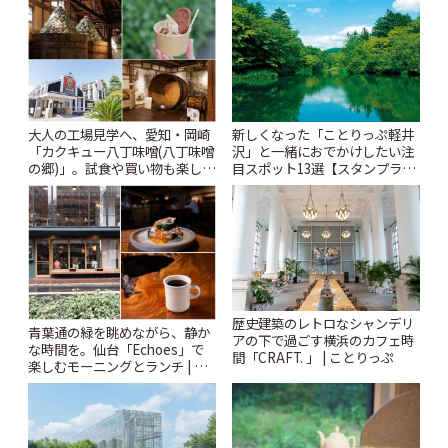
ぷ
大人の工場見学へ、愛知・岡崎
新しくなった「ことりっぷ軽井
「カクキュー八丁味噌(八丁味噌
沢」と一緒におでかけしたい注
の郷)」。試食や買い物も楽しみ
目スポット13選【スタンプラリ
♪ | ことりっぷ
ー開催中】 | ことりっぷ
歴史建築のレトロなシャンデリ
青葉通の緑を眺めながら、静か
アの下で過ごす横浜のカフェ時
な時間を。仙台「Echoes」で
間「CRAFT. 」 | ことりっぷ
楽しむモーニングとランチ | こ
とりっぷ