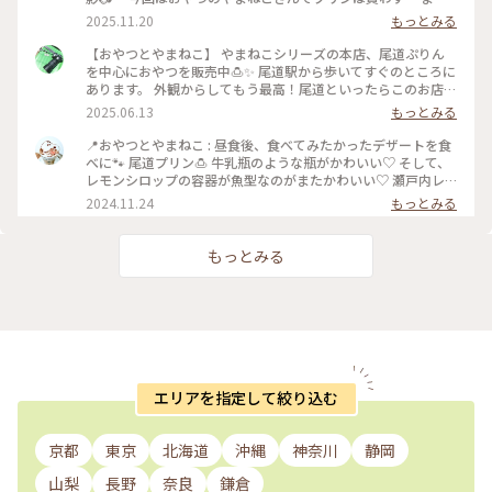
次のお楽しみにとっておきます😊 人力車実際に見るのは初め
2025.11.20
もっとみる
て!! 乗る勇気はなくて写真だけ撮影しました📷 #ことりっぷと
一緒 #ことりっぷ #出戻り #写真 #一眼レフカメラ #canon
【おやつとやまねこ】 やまねこシリーズの本店、尾道ぷりん
#canoneoskissx9 #広島 #お出かけ #ドライブ #尾道 #日帰り
を中心におやつを販売中🍮✨ 尾道駅から歩いてすぐのところに
の旅
あります。 外観からしてもう最高！尾道といったらこのお店
🐈！ 様々な種類の尾道ぷりんに焼き菓子、やまねこのお店の方
2025.06.13
もっとみる
でメインで売っているチーズケーキの箱もショーケースにあり
ました🍰 お店の外にこれまたレトロなベンチがあるのでテイ
📍おやつとやまねこ : 昼食後、食べてみたかったデザートを食
クアウトしてすぐに楽しむのも非常にあり！ #尾道グルメ #尾
べに🐾 尾道プリン🍮 牛乳瓶のような瓶がかわいい♡ そして、
道プリン #人気店 #レトロ #フォトジェニック #プリン #アメリ
レモンシロップの容器が魚型なのがまたかわいい♡ 瀬戸内レ
カンクッキー #チーズケーキ #食べ歩き #猫
モンシロップでさっぱり爽やかなプリンでした🍋 10分くらい
2024.11.24
もっとみる
並んで買えました！ 午前中にスイーツを食べ、お昼もラーメ
ンでかやりの背徳感😅 一個をシェアしました😊 : 行きたいとこ
ろにも行けて、食べたいものも食べられた🎵 尾道観光も大満足
もっとみる
です！ まだまだお散歩したかったですが、この日は岡山市内
に宿泊だったのでまたまた大移動🚗 またいつか広島に戻って
きたいな✨ : 📷:2024.10.12 Sat. : #クラシカルな街 #岡山広島
旅 #スイーツ #プリン #尾道プリン #かわいい #美味 #広島 #尾
道 #尾道散歩 #milkのミルキーな毎日
エリアを指定して絞り込む
京都
東京
北海道
沖縄
神奈川
静岡
山梨
長野
奈良
鎌倉