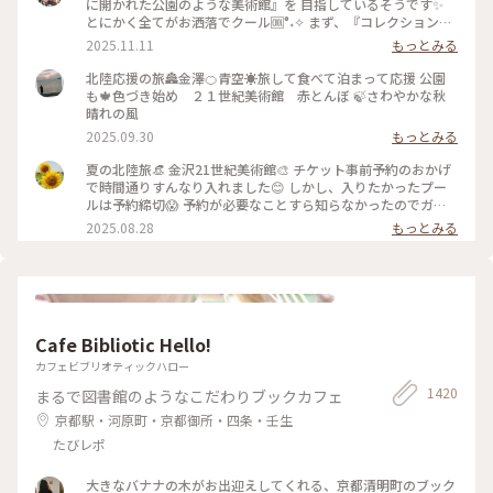
に開かれた公園のような美術館』を 目指しているそうです✨
とにかく全てがお洒落でクール🆒°˖✧ まず、『コレクション展
2 文字の可能性』を鑑賞。 現代アート作品における「文字」
2025.11.11
もっとみる
の表現に 焦点を当てて、文字が持つ可能性を 絵画、版画、
書、陶芸、映像など 様々な形式の作品を通して探求していま
北陸応援の旅🏯金澤🍊青空☀️旅して食べて泊まって応援 公園
す。 文字に関して多角的な視点から見た作品の数々、 こうい
も🍁色づき始め ２１世紀美術館 赤とんぼ 🍃さわやかな秋
う見方もあるんだ！と とても興味深かったです✨ また、
晴れの風
『SIDE CORE Living road, Living space / 生きている道、生き
2025.09.30
もっとみる
るための場所』も鑑賞。 これは、アートチームSIDE COREの
展覧会で、 「道」や「移動」をテーマに、 ストリートカルチ
夏の北陸旅👒 金沢21世紀美術館🎨‎ チケット事前予約のおかげ
ャーの視点から 「異なる場所をつなぐ表現」、 「生きるため
で時間通りすんなり入れました😊 しかし、入りたかったプー
の場所」を 美術館の中に創出することを目指しているそう✨
ルは予約締切😱 予約が必要なことすら知らなかったのでガッ
様々な角度から道や移動を見ている作品、 一体感もあってと
カリ💧 そうですよね、人気の美術館ですものね… そして雨の
2025.08.28
もっとみる
っても面白かったです！ 一日中いても楽しめる とっても素敵
ため、屋外でプールを上から覗くのも中止になっていました💧
な美術館でした💕 ✳︎ 『コレクション展2 文字の可能性』
この時の展覧会はテーマが重く、見るのが辛くて途中でギブア
2025年9月27日(土) - 2026年1月18日(日） ✳︎ 『SIDE CORE
ップしてしまいました… 館内をぐるっと回っていると雨が止
Living road, Living space / 生きている道、生きるための場
み、上から覗くプールが見られるようになり急いで見学！ も
所』 2025年10月18日(土) - 2026年3月15日(日) #金沢21世紀
のの数分でまた雨が降り始めて見学中止になり、少しの間でし
美術館 #コレクション展2文字の可能性
たが見られて良かったです😊 館内外にアート作品に溢れ、か
#SIDECORELivingroadLivingspace/生きている道生きるため
Cafe Bibliotic Hello!
わいいラビットチェアや、憧れのアルネ・ヤコブセンデザイン
の場所 #ことりっぷと一緒 #金沢 #金沢旅
のアントチェアやスワンチェアに座れたのも満足✨ 女子トイレ
カフェビブリオティックハロー
の中にもアートがありました🎨 #夏の北陸旅 #北陸旅 #金沢21
1420
まるで図書館のようなこだわりブックカフェ
世紀美術館 #美術館 #金沢 #石川 #アートな景色
京都駅・河原町・京都御所・四条・壬生
たびレポ
大きなバナナの木がお出迎えしてくれる、京都清明町のブック