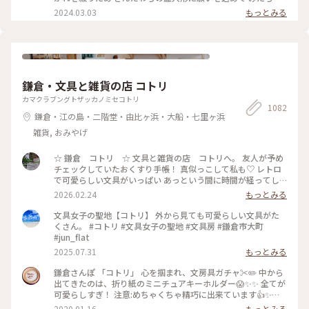
川にひな人形を流します。 ちょうどこの日下鴨神社を 訪れる
2024.03.03
もっとみる
予定だったので なんとか見てみたいと思って 行きましたが、
たくさんの人垣で 流しびなの様子は 全然見えませんでした😂
最後ごろ少しだけ お内裏様とお雛様の姿を遠目に やっと見る
ことができました🎎😆 平安時代の装束をした お雛様や来賓や
幼稚園のお子さんたち 京都タワーのゆるキャラ かわいいたわ
わちゃんも登場😆 和紙でできた雛人形を 流していました。 園
鎌倉・文具と雑貨の店 コトリ
児たちの歌うひな祭りの歌に ほっこり癒され 京都の雅な伝統
行事に 少しふれることができて よかったです🥰 ・ ・ #春色さ
カマクラブングトザッカノミセコトリ
1082
がし #私のことりっぷ旅 #ことりっぷ春の京都・奈良旅 #母娘
鎌倉・江の島・二階堂・由比ヶ浜・大船・七里ヶ浜
旅 #下鴨神社 #流しびな #流し雛 #伝統行事 #桃の節句 #ひな祭
り #お雛様 #お内裏様 #雛人形 #たわわちゃん #京都 #出町柳 #
雑貨, おみやげ
春 #春の京都 #ことりっぷ京都 #ひとり旅
☆ 鎌倉 コトリ ☆ 文具と雑貨の店 コトリへ。 友人が予め
チェックしていたおくすり手帳！ 真似っこして私も♡ レトロ
で可愛らしい文具がいっぱい あっという間に時間が経ってし
まいます。 そして懲りずにまた、小さいファイルを買ってしま
2026.02.24
もっとみる
った‥ #文具 #雑貨 #鎌倉 #鎌倉コトリ
文具女子の聖地【コトリ】 外から見ても可愛らしい文具がた
くさん。 #コトリ #文具女子の聖地 #文具房 #鎌倉市大町
#jun_flat
2025.07.31
もっとみる
鎌倉さんぽ 「コトリ」 心を掴まれ、文房具ガチャ✂️✏️ 中から
出てきたのは、折り紙のミニチュアキーホルダー😱✨✨ 全てが
可愛らしすぎ！ 注意:めちゃくちゃ精巧に出来ています👍✨
集めたくなるやつです…笑。 #鎌倉#コトリ#ガチャガチャ#折
2020.01.16
もっとみる