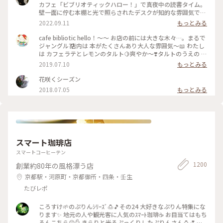
カフェ「ビブリオティックハロー！」で真夜中の読書タイム。
壁一面に佇む本棚と光で照らされたデスクが知的な雰囲気で、
これぞ大人カフェでした。2階に貫けている本棚を見に行く
2022.09.11
もっとみる
と、ちょっとスケスケの渡り廊下でスリリング。スイーツもド
リンクも美味しくて、夜遅くまでやっているのも嬉しくて。。
cafe bibliotic hello！〜〜 お店の前には大きな木々…。まるで
これは出張の度に立ち寄りそうです。築150年以上の町屋をリ
ジャングル⁇ 店内は 本がたくさんあり大人な雰囲気〜📖 わたし
ノベしたというところも見応えあり。観光というよりも、ロー
は カフェラテとレモンのタルト🍋爽やか〜❣️タルトのうえの レ
カルに寄り添っているようで温かい空気も感じました。 #私の
モンのドライフルーツがめちゃくちゃ美味しい❣️ カフェの横で
2019.07.10
もっとみる
ことりっぷ2022 #Myことりっぷ #京都カフェ #ブックカフ
は パンも販売してます。こちらも魅力的でしたが またの機会
ェ #読書 #ガトーショコラ #コーヒー
に〜 #京都#カフェ#レモンタルト
花咲くシーズン
2018.07.05
もっとみる
スマート珈琲店
スマートコーヒーテン
1200
創業約80年の風格漂う店
京都駅・河原町・京都御所・四条・壬生
たびレポ
ころすけ🌱のぷりんｼﾘｰｽﾞ🍮🎵その24 大好きなぷりん特集にな
ります✨ 地元の人や観光客に人気のｽﾏｰﾄ珈琲☕️ お目当てはもち
ろんこちら😊✋ きらりと光るぷっくりしたぷりんさん🍮💕 固