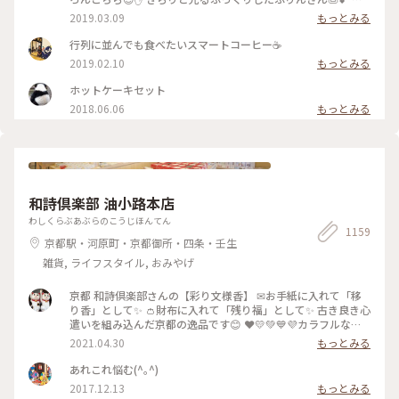
めで卵を感じる昔ながらのお味です😊ｶﾗﾒﾙｿｰｽはとても優しく
2019.03.09
もっとみる
苦味がなくて美味しかった～(*´∀｀*)🎶 ｶﾞﾗｽのお皿もお店の
昭和ﾚﾄﾛな雰囲気にぴったり合っていました💓たまごｻﾝﾄﾞもﾎｯﾄ
行列に並んでも食べたいスマートコーヒー☕️
ｹｰｷも美味しくて京都に来たらおすすめな喫茶店です🍴 #スマ
2019.02.10
もっとみる
ート珈琲 #ぷりん #プリン #昔ながら #光る #レトロ #昭和レト
ロ #喫茶店 #お目当て #自家製 #京都 #ぷりんシリーズ
ホットケーキセット
2018.06.06
もっとみる
和詩倶楽部 油小路本店
わしくらぶあぶらのこうじほんてん
1159
京都駅・河原町・京都御所・四条・壬生
雑貨, ライフスタイル, おみやげ
京都 和詩倶楽部さんの【彩り文様香】 ✉お手紙に入れて「移
り香」として✨ 👛財布に入れて「残り福」として✨ 古き良き心
遣いを組み込んだ京都の逸品です😊 ❤️💛💚💙💜カラフルな可
愛い「京もの」 持ってるだけで幸せな気持ちになりますよ〜(*
2021.04.30
もっとみる
´ᵕ`*) ❁❀✿✾🤍香りは 白檀🤍❁❀✿✾ 伝統文様の説明は写真5
枚目を見てくださいね✨ * 白檀はふくよかで優美さを兼ね備え
あれこれ悩む(^｡^)
高貴な心打つ香りがします(*´˘`*)♡♡♡ 大好きな香りです(｡･
2017.12.13
もっとみる
ω･｡)❁。🌼.*･ﾟ .ﾟ･*. * 古代より人の心を捉え 和らげてきた香