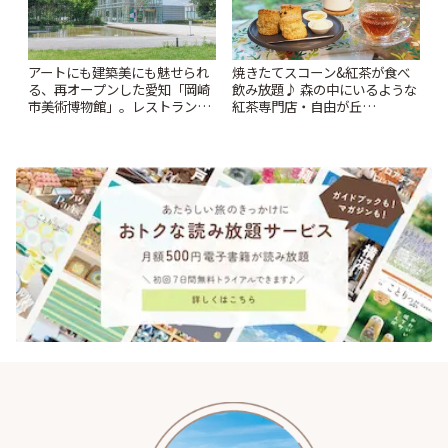
アートにも建築美にも魅せられ
焼きたてスコーン&紅茶が食べ
る、再オープンした愛知「岡崎
飲み放題♪ 森の中にいるような
市美術博物館」。レストランや
紅茶専門店・自由が丘
ショップも充実 | ことりっぷ
「YOTSUBA TEA」でのんびり
時間 | ことりっぷ