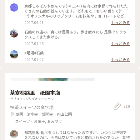
京都しゃぼんやさんです(⌯˃̶᷄ ﹏ ˂̶᷄⌯) 店内には京都で作られたた
くさんの石鹸が並んでいます。 どれもとてもいい香りで(*˘︶
˘*) オリジナルのリップクリームも抹茶やチョコレートなど、
面白い商品がありますが、ケースが木製でお土産にもぴったり
2017.09.21
もっとみる
です☆ 私は抹茶を１つ購入しましたが、ほのかに香る抹茶、
いろも抹茶色ですが、もちろん塗ると伸びの良いリップクリー
石鹸のお店の、奥には足湯あり。歩き疲れたら 足湯でリラッ
ムです(❁ᴗ͈ˬᴗ͈) #日本は美しい #kyoto #京都 #京都しゃぼんや
クスしてまた歩ける。
#抹茶リップ #京都発石鹸
2017.07.23
もっとみる
#足湯#石鹸
2017.07.07
もっとみる
茶寮都路里 祇園本店
サリョウツジリギオンホンテン
810
抹茶スイーツの金字塔
祇園・清水寺・銀閣寺・円山公園
スイーツ・お菓子, おみやげ
都路里氷 食べるつもりはなかったのですが、いつもは行列で
入れないのに、今日は空いていると案内されたのでつい… 期待