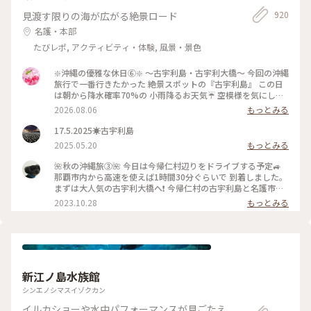
920
見渡す限りの海が広がる絶景ロード
名護・本部
たびレポ, アクティビティ・体験, 風景・景色
❇️沖縄の優雅な休日⑥❇️ 〜古宇利島・古宇利大橋〜 今回の沖縄
旅行で一番行きたかった 絶景スポットの『古宇利島』 この日
は朝から降水確率70%の 小雨降るお天気☔ 空模様を気にしな
がら向かってると 『古宇利大橋』を渡る頃には ピーカンにな
2026.08.06
もっとみる
りました☀️ 綺麗なエメラルドグリーンの海を 見ることができ
て最高です✨ やっぱり私って晴れ女だわ(笑) #ひみつの絶景 #
17.5.2025☀️古宇利島
沖縄めぐり #古宇利島 #古宇利大橋 #エメラルドグリーンの海
2025.05.20
もっとみる
🌺秋の沖縄旅➂🌺 今日は今帰仁村辺りをドライブする予定🚙
那覇市内から高速を使えば1時間30分ぐらいで 到着しました。
まずは大人気の古宇利大橋へ❗ 今帰仁村の古宇利島と名護市の
屋我地島を結ぶ全長1,960mの橋。2005年2月8日に開通。 橋
2023.10.28
もっとみる
の両側には泣けてくるぐらいの美しい海✨ 橋の下に降りれるよ
うになっています☺️ #私のことりっぷ旅 #秋さんぽ #沖縄 #今
帰仁村 #古宇利大橋
新江ノ島水族館
シンエノシマスイゾクカン
イルカショーや水中パフォーマンスが見ごたえ