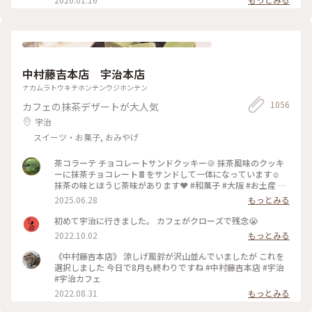
り紙
中村藤吉本店 宇治本店
ナカムラトウキチホンテンウジホンテン
1056
カフェの抹茶デザートが大人気
宇治
スイーツ・お菓子, おみやげ
茶コラーテ チョコレートサンドクッキー🍪 抹茶風味のクッキ
ーに抹茶チョコレート🍫をサンドして一体になっています☺️
抹茶の味とほうじ茶味があります❤️ #和菓子 #大阪 #お土産 #
京都 #抹茶 #アートな景色 抹茶の生茶ゼリイを本当は買うつも
2025.06.28
もっとみる
りだったのですが... 持って歩く🚶のはちょっと… と思って、後
からお店に寄ったら売り切れ！Σ(×_×;)!残念、あの時買って
初めて宇治に行きました。 カフェがクローズで残念😭
置けば… 仕方ないので、これにしました。🩷 美味しいクッキ
2022.10.02
もっとみる
ー🍪で良かったです☺️ 大阪のKITTEと阪急百貨店で手に入り
ます❤️ スポットは宇治の本店にしました。
《中村藤吉本店》 涼しげ風鈴が沢山並んでいましたが これを
選択しました 今日で8月も終わりですね #中村藤吉本店 #宇治
#宇治カフェ
2022.08.31
もっとみる