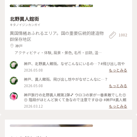
感、ひとくち食べただけで目と鼻の穴が大きくなってしまうぐ
らいおいしくて大満足なのですが、もちろんひとくちでは終わ
りません( ˙༥˙ )✨ こんなおいしいものをいただけて 私は幸せで
北野異人館街
す( ¯ ¨̯ ¯̥̥ ) 開店前から行列が出来るのも頷けます。 ことりっぷ
にも早いうちに投稿しなくちゃと思っていたお店です。
キタノイジンカンガイ
異国情緒あふれるエリア。国の重要伝統的建造物
1002
群保存地区
神戸
アクティビティ・体験, 風景・景色, 名所・旧跡, 温
泉・スパ
神戸、北野異人館街。なぜこんなにいるの…？#飛び出し坊や
2026.05.08
もっとみる
神戸、異人館街。飛び出し坊やがなぜこんなに…？
2026.05.08
もっとみる
神戸旅行の北野異人館第2弾💕 ウロコの家が一番素敵でした😍
😍 階段がほとんど狭くて急なので注意です😅😅 #神戸#異人館
2026.03.12
もっとみる