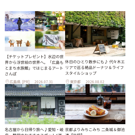
【チケットプレゼント】水辺の世
休日のひとり散歩にも♪ 代々木エ
界から浮世絵の世界へ。「広島も
リアで巡る絶品ドーナツ＆ライフ
とまち水族館」ではじまるアート
スタイルショップ
さんぽ
広島県
[PR]
2026.07.31
東京都
2026.08.02
名古屋から日帰り旅へ♪愛知・岐
京都よりみちこみち 二条城＆御池