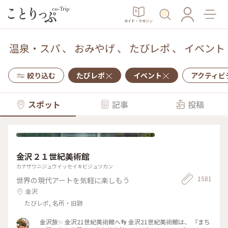
ガイド・マガジン
温泉・スパ
、
おみやげ
、
たびレポ
、
イベント
絞り込む
たびレポ
イベント
アクティビ
スポット
記事
投稿
金沢２１世紀美術館
カナザワニジュウイッセイキビジュツカン
1581
世界の現代アートを気軽に楽しもう
金沢
たびレポ, 名所・旧跡
金沢旅✨ 金沢21世紀美術館へ👣 金沢21世紀美術館は、 『まち