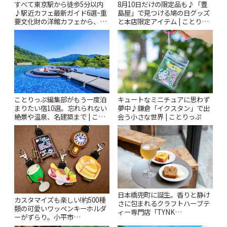
すべて東京駅から徒歩5分以内
8月10日だけの限定品も♪「豊
♪駅近カフェ最新ガイド6選~重
島屋」で見つける鳩の日グッズ
要文化財の洋館カフェから、改
と本店限定アイテム | ことりっ
札すぐのレトロ喫茶まで~ | こと
ぷ
りっぷ
ことりっぷ編集部がもう一度泊
キュートなミニチュアに思わず
まりたい宿10選。忘れられない
夢中♪鎌倉「イクスタン」で出
絶景や温泉、名建築まで | こと
会う小さな世界 | ことりっぷ
りっぷ
日本橋兜町に誕生。香りと静け
カスタマイズも楽しい!約500種
さに包まれるクラフトハーブテ
類の可愛いワッペンキーホルダ
ィー専門店「TYNK
ーがずらり。小平市
Kabutocho」 | ことりっぷ
「Kimamaya T&K」 | ことりっ