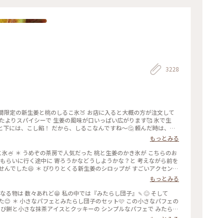
Ｙ
3228
期間限定の新生姜と桃のしるこ氷🍑 お店に入ると大概の方が注文して
たよりスパイシーで 生姜の風味が口いっぱい広がります🥰 氷で生
と下には、こし餡！ だから、しるこなんですね〜🤔 頼んだ時は、何
の後も、山鉾巡りなので、あっという間に汗💦になるけど、 真夏に食
もっとみる
 #かき氷 #桃のかき氷
桃の志るこ氷🍧 ＊ うめぞの茶房で人気だった 桃と生姜のかき氷が こちらのお
きをもらいに行く途中に 寄ろうかなどうしようかな？と 考えながら前を
んでした😆 ＊ ぴりりとくる新生姜のシロップが すごいアクセント
スを いただきます🍑 ちょっと見えづらいですが 中にはもっちり白玉
もっとみる
るこ氷としていただきました😊 ＊ 人気かき氷だけに🍧 私が最後の
引き上げられました💦 後からくる人くる人残念がっておられたので
食べたくなる物は 数々あれど😁 私の中では『みたらし団子』🍡😊 そして
に来て🍑なかった時の衝撃を 考えたら、食べられて本当に幸せでし
😊 ＊ 小さなパフェとみたらし団子のセット🩷 この小さなパフェの
した😊 #京都カフェ #かき氷 #桃活 #うめ
らび餅と小さな抹茶アイスとクッキーの シンプルなパフェで みたらし
しいです😊 もちもちで焦げ目が香ばしい 蜜がたっぷりのみたらし団