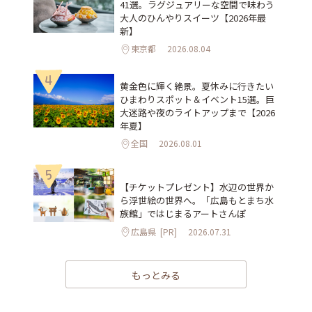
41選。ラグジュアリーな空間で味わう
大人のひんやりスイーツ【2026年最
新】
東京都
2026.08.04
4
黄金色に輝く絶景。夏休みに行きたい
ひまわりスポット＆イベント15選。巨
大迷路や夜のライトアップまで【2026
年夏】
全国
2026.08.01
5
【チケットプレゼント】水辺の世界か
ら浮世絵の世界へ。「広島もとまち水
族館」ではじまるアートさんぽ
広島県
[PR]
2026.07.31
もっとみる