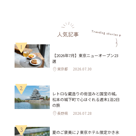
人気記事
1
【2026年7月】東京ニューオープン23
選
東京都
2026.07.30
2
レトロな蔵造りの街並みと国宝の城。
松本の城下町で心ほぐれる週末1泊2日
の旅
長野県
2026.07.28
3
夏のご褒美に♪東京ホテル限定かき氷