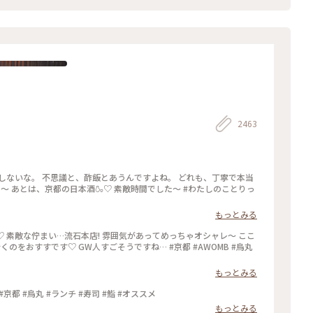
2463
しないな。 不思議と、酢飯とあうんですよね。 どれも、丁寧で本当
た〜 あとは、京都の日本酒🍶♡ 素敵時間でした〜 #わたしのことりっ
もっとみる
♡ 素敵な佇まい…流石本店! 雰囲気があってめっちゃオシャレ〜 ここ
くのをおすすです♡ GW人すごそうですね… #京都 #AWOMB #烏丸
もっとみる
 #京都 #烏丸 #ランチ #寿司 #鮨 #オススメ
もっとみる