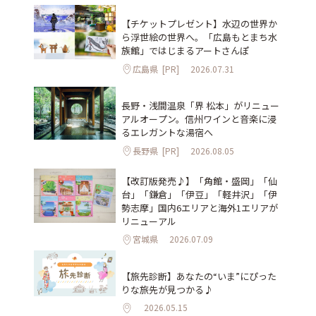
【チケットプレゼント】水辺の世界か
ら浮世絵の世界へ。「広島もとまち水
族館」ではじまるアートさんぽ
広島県
[PR]
2026.07.31
長野・浅間温泉「界 松本」がリニュー
アルオープン。信州ワインと音楽に浸
るエレガントな湯宿へ
長野県
[PR]
2026.08.05
【改訂版発売♪】「角館・盛岡」「仙
台」「鎌倉」「伊豆」「軽井沢」「伊
勢志摩」国内6エリアと海外1エリアが
リニューアル
宮城県
2026.07.09
【旅先診断】あなたの“いま”にぴった
りな旅先が見つかる♪
2026.05.15