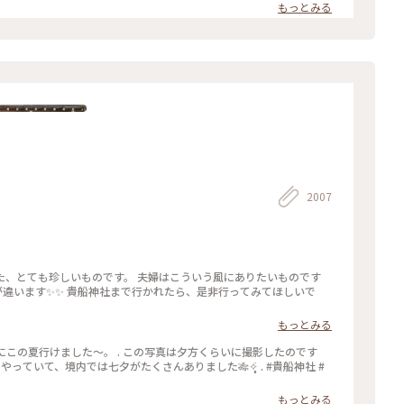
イフルーツのトッピング。 桜の香りのミルクチョコやルビーチョコ
もっとみる
ーツ #和スイーツ #チョコレート #お取り寄せ #手みやげ #おみやげ
2007
た、とても珍しいものです。 夫婦はこういう風にありたいものです
空気が違います✨✨ 貴船神社まで行かれたら、是非行ってみてほしいで
もっとみる
船神社にこの夏行けました～。 . この写真は夕方くらいに撮影したのです
っていて、境内では七夕がたくさんありました🎋✧̣̥̇ . #貴船神社 #
もっとみる