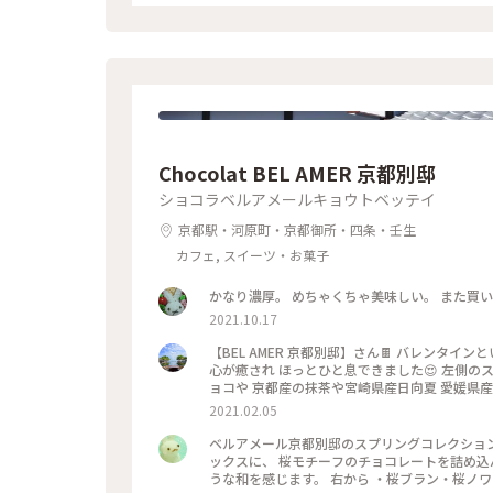
Chocolat BEL AMER 京都別邸
ショコラベルアメールキョウトベッテイ
京都駅・河原町・京都御所・四条・壬生
カフェ, スイーツ・お菓子
かなり濃厚。 めちゃくちゃ美味しい。 また買
2021.10.17
【BEL AMER 京都別邸】さん🍫 バレンタインということで 自分用ご褒美チョコを購入✨ 可愛くて美味しいチョコに
心が癒され ほっとひと息できました😍 左側のスティックショコラは キャラメルやルビーチョコ、 右側はお酒入りチ
ョコや 京都産の抹茶や宮崎県産日向夏 愛媛県産ほうじ茶など チョコと一言で言っても た
ッケージやデザインもとても可愛いので ご褒美
2021.02.05
ベルアメール京都別邸のスプリングコレクション、 『桜パレショコラ
ックスに、 桜モチーフのチョコレートを詰め込んで。 タブレットも良いですが、丸いかたちは 丸窓
うな和を感じます。 右から ・桜ブラン・桜ノワール・桜ルビー・桜ミルク・桜フレーズ です。 桜の花のフレークや