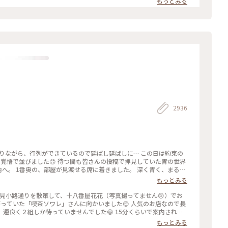
もっとみる
度に言っているような気もしますが 同じ梅園さんでも三条店は行列出来
店内の配置を変えられたようで✨ 奥の中庭前の席が2人席になり 通い
庭がいい感じです😊🌳 ＊ うめぞのcafe＆galleryは ちょっと
活2024 #みたらし団子 #秋の
2936
になりながら、行列ができているので延ばし延ばしに… この日は約束の
覚悟で並びました😊 待つ間も皆さんの投稿で拝見していた青の世界
内へ。 1番奥の、部屋が見渡せる席に着きました。 深く青く、まるで
やライトもクラシックでキレイ✨ 頼んだのはご存じゼリーポンチ🌈✨
もっとみる
ラキラします✨ ゼリーの懐かしい感じや優しい炭酸もいい！ 中の氷
入れてびっくりしてしまいました💦 あっという間に食べ終わって
花見小路通りを散策して、十八番屋花花（写真撮ってません😢）でお
てコーヒーでも頼みたい…と思いましたが、きっと外には長い行列が
っていた「喫茶ソワレ」さんに向かいました😊 人気のお店なので長
空間に会いに行きたいです💙 #電車旅 #喫茶ソワレ #
運良く２組しか待っていませんでした😄 15分くらいで案内され、
あ、でも、男性だけで来ているグループも😊 私はヨーグルトポンチ、
もっとみる
しました。 店内の雰囲気は、暗めの照明でしたが、落ち着いていて