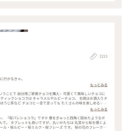
2215
いに行かなきゃ。
もっとみる
くさんの味を楽しめる✨ パ
チョコでもプレゼント用でも どちらにもおすすめの詰め合わせです
もっとみる
♡ #ほっとひと息 #バレンタイン #スイーツ好き #ゴーラー隊
』です🌸 春をぎゅっと四角く固めたようなボ
から桜を覗くよ