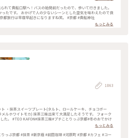
電に揺られて貴船口駅へ！バスの始発前だったので、歩いて行きました。
かったです。 おかげで人の少ないシーンとした空気を味わえたので良
 京都旅行は早寝早起きになりますね笑。 #京都 #貴船神社
もっとみる
1863
ツセット ・抹茶スイーツプレート(タルト、ロールケーキ、チョコボー
ラメルホワイトモカ) 抹茶三昧出来て大満足したそうです。 フォーク
。 #TEO KAFON#抹茶三昧#プチことりっぷ京都#冬のおでかけ
もっとみる
っぷ京都 #抹茶 #新京極 #前田珈琲 #河原町 #京都 #カフェ #コー