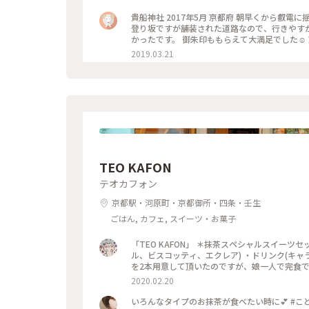
貴船神社 2017年5月 京都府 朝早くから叡
登り坂ですが舗装された道路なので、行きやす
かったです。 御朱印ももらえて大満足でした☺️
2019.03.21
TEO KAFON
テオカフォン
京都駅・河原町・京都御所・四条・壬生
ごはん, カフェ, スイーツ・お菓子
「TEO KAFON」 ＊抹茶スペシャルスイー
ル、ビスコッティ、エクレア) ・ドリンク(キャ
を2本用意して頂いたのですが、娘一人で完食でした
2020.02.20
いろんなタイプのお抹茶が食べたい時に💕 #ことり