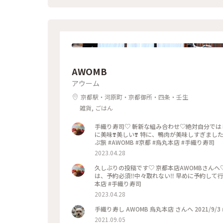
#京都
AWOMB
アウーム
京都駅・河原町・京都御所・四条・壬生
雑貨, ごはん
手織り寿司♡ 斬新な組み合わせ♡絶対自分では
に美味❣️美しい❣️ 特に、鴨肉が美味しすぎまし
ぷ旅 #AWOMB #京都 #烏丸本店 #手織り寿司
2023.04.28
久しぶりの投稿です♡ 京都本店AWOMBさんへ
は、予約必須‼︎中々取れない‼︎ 早めに予約して行
本店 #手織り寿司
2023.04.28
手織り寿し AWOMB 烏丸本店 さんへ 2021/9/3
2021.09.05