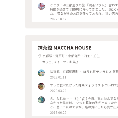
良い雰囲気でした。 美味しくいただいてお店を出
ことりっぷ三都巡りの旅 『喫茶ソワレ』 言わ
ぷ旅 #京都 #喫茶ソワレ #ヨーグルトポ
時間が過ぎて 河原町に帰ってきました。 5組
た。 昔ながらのお店を守っておられ、 狭い店
やり涼しげなゼリーポンチをたのんで 文庫本を
2022.10.02
井の梁や調度品もシックで美しく 昭和の香りが
もすごく近いのですが、 コーナーだったので 
ことが できた素敵な1日でした。 ・ ・ #私のことりっぷ2022 #秋いろとりどり #Myこと
ソワレ #純喫茶 #喫茶店 #ゼリーポンチ #ひん
レトロ #
抹茶館 MACCHA HOUSE
京都駅・河原町・京都御所・四条・壬生
カフェ, スイーツ・お菓子
2022.01.11
ずっと食べたかった抹茶テォラミス トロトロで
2020.03.22
え、入れた………Σ( ; ﾟДﾟ) 今日、誰も並んでなかった。。。 流行る前に、中学からの
なかった抹茶館。 いつも長蛇の列が出来てたから…
と、思ってたのですが、店の外に出たら列が出来てましたΣ( ; ﾟ
ミスのセット😋🍴💕 上の粉(？)が、ほう
2019.06.22
けだと、あんな粉っぽくないと思うけど🤔 まぁ！美味しかったからいっか