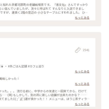
たのですが、10組くらいが列を作っていました😳 #私のことりっ
ずと知れた京都河原町の老舗純喫茶です。 『恵文社』さんですっかり
ンチ #ゼリーポンチフロート 令和５年５月20日撮影
くらい並んでいましたが、次々と呼ばれて すんなりと入店できまし
内ですが、運良く2階の窓辺の 小さなテーブルにすわれました。 ひん
読みながら、ひと休みです。 灯りの抑えられた落ち着いた店内は 天
もっとみる
漂っていますが、 お客さんは若い観光客の方が多かったです。 お席
ひっそりと自分の時間を過ごせました✨ ゆるり京都の街歩きを楽しむ
りっぷ #休日ドライブ #喫茶
やりスイーツ #京都スイーツ #京都カフェ #レトロ #レトロ喫茶 #昭和
四条河原町 #京都 #ことりっぷ京都 #ことりっぷ三都巡りの旅
2541
抹茶館：京都河原町 ・ ほうじ茶ティラミス 煎茶🍵 ・ #外ごはん記録 #カフェ巡り
もっとみる
美味しかった！
もっとみる
友達と一回来てから、行けて
…(笑) もしかして、別の所に新しい店舗が出来たのかな？ ……
Дﾟ)運が良かった！！ メニューは、ほうじ茶ティラ
じ茶風味。きな粉にほうじ茶がブレンドされてるのかな……？？ほうじ茶だ
もっとみる
(笑) #抹茶館 #抹茶 #ほうじ茶ティラミス