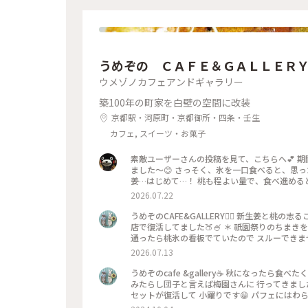
うめぞの ＣＡＦＥ＆ＧＡＬＬＥＲ
ウメゾノカフェアンドギャラリー
築100年の町家を白壁の空間に改装
京都駅・河原町・京都御所・四条・壬生
カフェ, スイーツ・お菓子
素敵ユーザーさんの投稿を見て、こちらへ💕 
ました〜😊 さっそく、氷を一口食べると、思っ
姜…はじめて…！ 桃も程よい量で、食べ進める
でだろうと思ったけど、なるほど〜です😘 こ
2026.07.22
べるかき氷🍧、魅力的ですよね✨✨
うめぞのCAFE&GALLERY🏳️‍🌈 新生姜と
店で復活してました🍑🍧 ＊ 祇園祭りのちま
通ったら桃氷の看板でていたので スルーできませ
になって🫚 合間合間にみずみずしい桃のスライ
2026.07.13
と そしてこし餡が入っているので 最後には、し
一杯だったようで 注文したあとにすぐに看板が
うめぞのcafe &gallery☕️ 秋になったら
（先注文のレジ横の席でした） 暑い中を目当て
みたらし団子と言えば梅園さんに 行ってきました
た😊 ＊ ギャラリーでは風鈴展が🎐 陶器のブルーのかわいい風鈴たちで
セットが復活して 小躍りです😁 パフェにはわ
ぞの #梅園
団子な合間に食べると 相乗効果でとっても美味