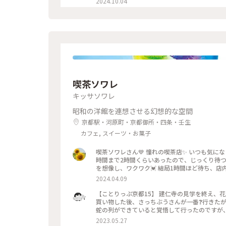
2024.10.04
子はやっぱり 美味しかったです🩷 ＊ 投稿の
てますが こちらはいつもすんなり入れます😊 
始めて幾数年 初めて窓際に座る事ができました😊 中
甘い物が食べたいなぁーと 思う時に足が向いてしまうお店です😊 #京都カフェ #パフェ
彩り #クラシカルな街 #私の好きな京都
喫茶ソワレ
キッサソワレ
昭和の洋館を連想させる幻想的な空間
京都駅・河原町・京都御所・四条・壬生
カフェ, スイーツ・お菓子
喫茶ソワレさん💙 憧れの喫茶店✨ いつも気
時間まで2時間くらいあったので、じっくり待つ
を想像し、ワクワク💓 結局1時間ほど待ち、店
別世界に入ったようです💙 ぶどうの透かし彫り
2024.04.09
キレイ～✨ 優しいランプの明かりにかざすとキ
がゼリーと同じサイズで、ゼリーだと思って口に
【ことりっぷ京都15】 建仁寺の見学を終え、
しまいました😣 まだこの雰囲気の中にいたく
買い物した後、さっちぶうさんが一番❓行きたが
できているでしょうからお店を後にしました。 またこの特別な
蛇の列ができていると覚悟して行ったのですが、
喫茶店 #青の世界 #ゼリーポンチ #京都
２階の窓側の席へ。若いグループばっかり😱 
2023.05.27
さっちぶうさんはゼリーポンチフロートを注文