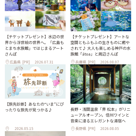
【チケットプレゼント】水辺の世
【チケットプレゼント】アートな
界から浮世絵の世界へ。「広島も
空間ともふもふの生きものに癒や
とまち水族館」ではじまるアート
されて♪ 大人も楽しめる神戸の水
さんぽ
族館「átoa」と周辺さんぽ
広島県
[PR]
2026.07.31
兵庫県
[PR]
2026.08.07
【旅先診断】あなたの“いま”にぴ
長野・浅間温泉「界 松本」がリニ
ったりな旅先が見つかる♪
ューアルオープン。信州ワインと
音楽に浸るエレガントな湯宿へ
2026.05.15
長野県
[PR]
2026.08.05