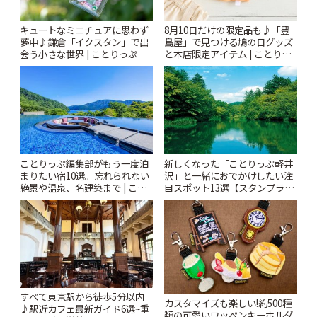
キュートなミニチュアに思わず
8月10日だけの限定品も♪「豊
夢中♪鎌倉「イクスタン」で出
島屋」で見つける鳩の日グッズ
会う小さな世界 | ことりっぷ
と本店限定アイテム | ことりっ
ぷ
ことりっぷ編集部がもう一度泊
新しくなった「ことりっぷ軽井
まりたい宿10選。忘れられない
沢」と一緒におでかけしたい注
絶景や温泉、名建築まで | こと
目スポット13選【スタンプラリ
りっぷ
ー開催中】 | ことりっぷ
すべて東京駅から徒歩5分以内
カスタマイズも楽しい!約500種
♪駅近カフェ最新ガイド6選~重
類の可愛いワッペンキーホルダ