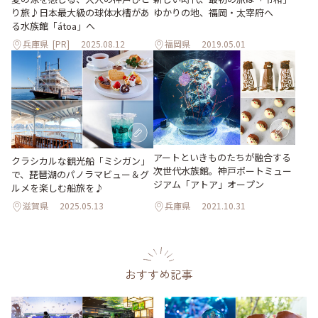
り旅♪日本最大級の球体水槽があ
ゆかりの地、福岡・太宰府へ
る水族館「átoa」へ
兵庫県
[PR]
2025.08.12
福岡県
2019.05.01
アートといきものたちが融合する
クラシカルな観光船「ミシガン」
次世代水族館。神戸ポートミュー
で、琵琶湖のパノラマビュー＆グ
ジアム「アトア」オープン
ルメを楽しむ船旅を♪
滋賀県
2025.05.13
兵庫県
2021.10.31
おすすめ記事