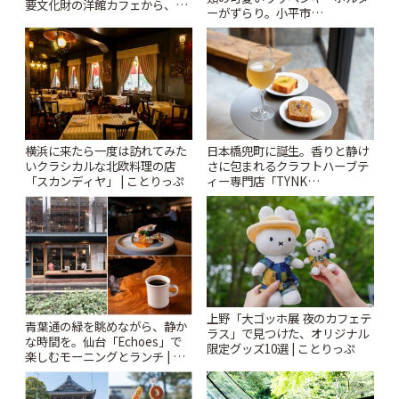
要文化財の洋館カフェから、改
ーがずらり。小平市
札すぐのレトロ喫茶まで~ | こと
「Kimamaya T&K」 | ことりっ
りっぷ
ぷ
横浜に来たら一度は訪れてみた
日本橋兜町に誕生。香りと静け
いクラシカルな北欧料理の店
さに包まれるクラフトハーブテ
「スカンディヤ」 | ことりっぷ
ィー専門店「TYNK
Kabutocho」 | ことりっぷ
上野「大ゴッホ展 夜のカフェテ
青葉通の緑を眺めながら、静か
ラス」で見つけた、オリジナル
な時間を。仙台「Echoes」で
限定グッズ10選 | ことりっぷ
楽しむモーニングとランチ | こ
とりっぷ