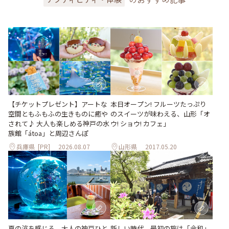
【チケットプレゼント】アートな
本日オープン! フルーツたっぷり
空間ともふもふの生きものに癒や
のスイーツが味わえる、山形「オ
されて♪ 大人も楽しめる神戸の水
ウ! ショウ! カフェ」
族館「átoa」と周辺さんぽ
兵庫県
[PR]
2026.08.07
山形県
2017.05.20
夏の涼を感じる、大人の神戸ひと
新しい時代、最初の旅は「令和」