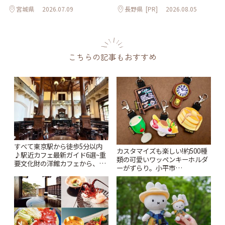
宮城県
2026.07.09
長野県
[PR]
2026.08.05
こちらの記事もおすすめ
すべて東京駅から徒歩5分以内
カスタマイズも楽しい!約500種
♪駅近カフェ最新ガイド6選~重
類の可愛いワッペンキーホルダ
要文化財の洋館カフェから、改
ーがずらり。小平市
札すぐのレトロ喫茶まで~ | こと
「Kimamaya T&K」 | ことりっ
りっぷ
ぷ