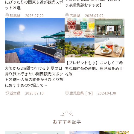
にぴったりの関東＆近郊観光スポ
っぷ編集部おすすめ】
ット21選
群馬県
2026.07.20
広島県
2026.07.02
【プレゼントも♪】おいしくて希
大阪から2時間で行ける♪ 夏の日
少な和紅茶の産地、鹿児島をめぐ
帰り旅で行きたい関西観光スポッ
る旅
ト21選～人気の絶景からひとり旅
におすすめの穴場まで～
滋賀県
2026.07.19
鹿児島県
[PR]
2024.04.30
おすすめ記事