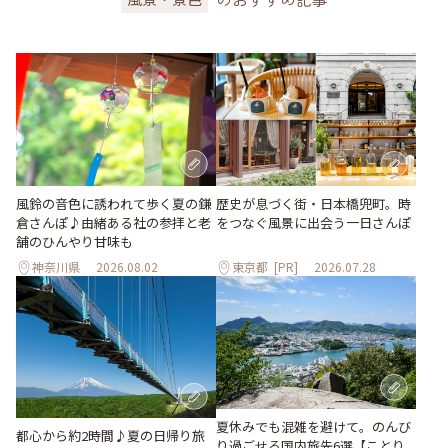
風鈴の音色に誘われて歩く夏の鎌
歴史が息づく街・日本橋兜町。時
倉さんぽ♪由緒ある社の参拝と老
をつなぐ風景に出会う一日さんぽ
舗のひんやり甘味も
神奈川県
2026.08.02
東京都
[PR]
2026.07.28
夏休みでも混雑を避けて。のんび
都心から約2時間♪夏の日帰り旅
り過ごせる国内旅先6選【ことり