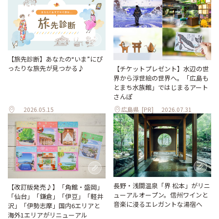
【旅先診断】あなたの“いま”にぴ
ったりな旅先が見つかる♪
【チケットプレゼント】水辺の世
界から浮世絵の世界へ。「広島も
とまち水族館」ではじまるアート
さんぽ
2026.05.15
広島県
[PR]
2026.07.31
長野・浅間温泉「界 松本」がリニ
【改訂版発売♪】「角館・盛岡」
ューアルオープン。信州ワインと
「仙台」「鎌倉」「伊豆」「軽井
音楽に浸るエレガントな湯宿へ
沢」「伊勢志摩」国内6エリアと
海外1エリアがリニューアル