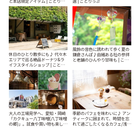
と本店限定アイテム | ことりっ
選 | ことりっぷ
ぷ
風鈴の音色に誘われて歩く夏の
休日のひとり散歩にも♪ 代々木
鎌倉さんぽ♪由緒ある社の参拝
エリアで巡る絶品ドーナツ&ラ
と老舗のひんやり甘味も | こと
イフスタイルショップ | ことり
りっぷ
っぷ
大人の工場見学へ、愛知・岡崎
季節のパフェを味わいに♪ アン
「カクキュー八丁味噌(八丁味噌
ティークに囲まれて、時間を忘
の郷)」。試食や買い物も楽しみ
れて過ごしたくなるカフェ/浅草
♪ | ことりっぷ
「annorum cafe」 | ことりっぷ