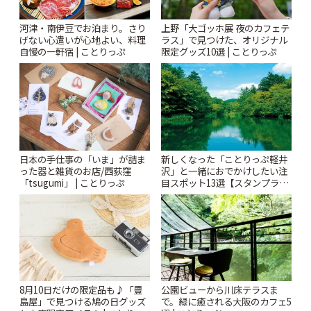
河津・南伊豆でお泊まり。さり
上野「大ゴッホ展 夜のカフェテ
げない心遣いが心地よい、料理
ラス」で見つけた、オリジナル
自慢の一軒宿 | ことりっぷ
限定グッズ10選 | ことりっぷ
日本の手仕事の「いま」が詰ま
新しくなった「ことりっぷ軽井
った器と雑貨のお店/西荻窪
沢」と一緒におでかけしたい注
「tsugumi」 | ことりっぷ
目スポット13選【スタンプラリ
ー開催中】 | ことりっぷ
8月10日だけの限定品も♪「豊
公園ビューから川床テラスま
島屋」で見つける鳩の日グッズ
で。緑に癒される大阪のカフェ5