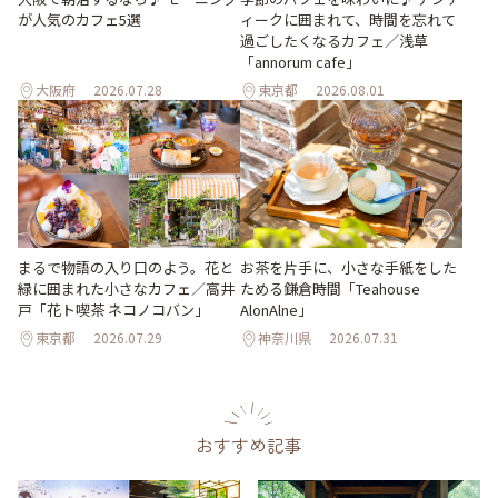
ィークに囲まれて、時間を忘れて
が人気のカフェ5選
過ごしたくなるカフェ／浅草
「annorum cafe」
大阪府
2026.07.28
東京都
2026.08.01
まるで物語の入り口のよう。花と
お茶を片手に、小さな手紙をした
緑に囲まれた小さなカフェ／高井
ためる鎌倉時間「Teahouse
戸「花ト喫茶 ネコノコバン」
AlonAlne」
東京都
2026.07.29
神奈川県
2026.07.31
おすすめ記事