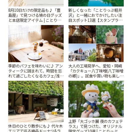
8月10日だけの限定品も♪「豊
新しくなった「ことりっぷ軽井
島屋」で見つける鳩の日グッズ
沢」と一緒におでかけしたい注
と本店限定アイテム | ことりっ
目スポット13選【スタンプラリ
ぷ
ー開催中】 | ことりっぷ
季節のパフェを味わいに♪ アン
大人の工場見学へ、愛知・岡崎
ティークに囲まれて、時間を忘
「カクキュー八丁味噌(八丁味噌
れて過ごしたくなるカフェ/浅草
の郷)」。試食や買い物も楽しみ
「annorum cafe」 | ことりっぷ
♪ | ことりっぷ
上野「大ゴッホ展 夜のカフェテ
休日のひとり散歩にも♪ 代々木
ラス」で見つけた、オリジナル
エリアで巡る絶品ドーナツ&ラ
限定グッズ10選 | ことりっぷ