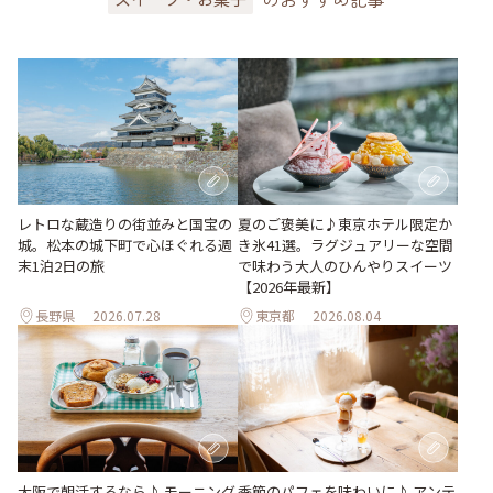
レトロな蔵造りの街並みと国宝の
夏のご褒美に♪東京ホテル限定か
城。松本の城下町で心ほぐれる週
き氷41選。ラグジュアリーな空間
末1泊2日の旅
で味わう大人のひんやりスイーツ
【2026年最新】
長野県
2026.07.28
東京都
2026.08.04
季節のパフェを味わいに♪ アンテ
大阪で朝活するなら♪ モーニング