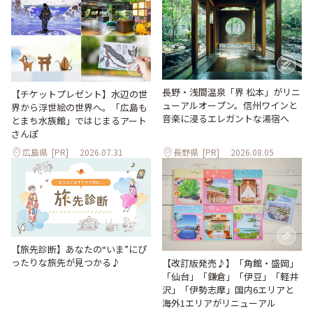
長野・浅間温泉「界 松本」がリニ
【チケットプレゼント】水辺の世
ューアルオープン。信州ワインと
界から浮世絵の世界へ。「広島も
音楽に浸るエレガントな湯宿へ
とまち水族館」ではじまるアート
さんぽ
広島県
[PR]
2026.07.31
長野県
[PR]
2026.08.05
【旅先診断】あなたの“いま”にぴ
ったりな旅先が見つかる♪
【改訂版発売♪】「角館・盛岡」
「仙台」「鎌倉」「伊豆」「軽井
沢」「伊勢志摩」国内6エリアと
海外1エリアがリニューアル