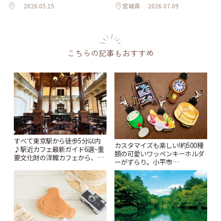
2026.05.15
宮城県
2026.07.09
こちらの記事もおすすめ
すべて東京駅から徒歩5分以内
カスタマイズも楽しい!約500種
♪駅近カフェ最新ガイド6選~重
類の可愛いワッペンキーホルダ
要文化財の洋館カフェから、改
ーがずらり。小平市
札すぐのレトロ喫茶まで~ | こと
「Kimamaya T&K」 | ことりっ
りっぷ
ぷ