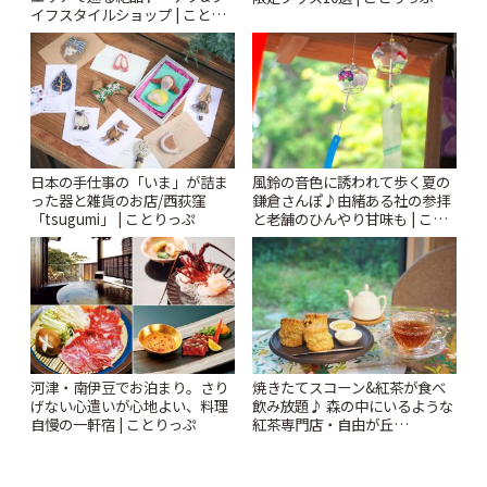
イフスタイルショップ | ことり
っぷ
風鈴の音色に誘われて歩く夏の
日本の手仕事の「いま」が詰ま
鎌倉さんぽ♪由緒ある社の参拝
った器と雑貨のお店/西荻窪
と老舗のひんやり甘味も | こと
「tsugumi」 | ことりっぷ
りっぷ
河津・南伊豆でお泊まり。さり
焼きたてスコーン&紅茶が食べ
げない心遣いが心地よい、料理
飲み放題♪ 森の中にいるような
自慢の一軒宿 | ことりっぷ
紅茶専門店・自由が丘
「YOTSUBA TEA」でのんびり
時間 | ことりっぷ