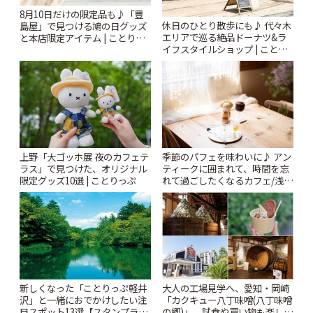
8月10日だけの限定品も♪「豊
休日のひとり散歩にも♪ 代々木
島屋」で見つける鳩の日グッズ
エリアで巡る絶品ドーナツ&ラ
と本店限定アイテム | ことりっ
イフスタイルショップ | ことり
ぷ
っぷ
上野「大ゴッホ展 夜のカフェテ
季節のパフェを味わいに♪ アン
ラス」で見つけた、オリジナル
ティークに囲まれて、時間を忘
限定グッズ10選 | ことりっぷ
れて過ごしたくなるカフェ/浅草
「annorum cafe」 | ことりっぷ
新しくなった「ことりっぷ軽井
大人の工場見学へ、愛知・岡崎
沢」と一緒におでかけしたい注
「カクキュー八丁味噌(八丁味噌
目スポット13選【スタンプラリ
の郷)」。試食や買い物も楽しみ