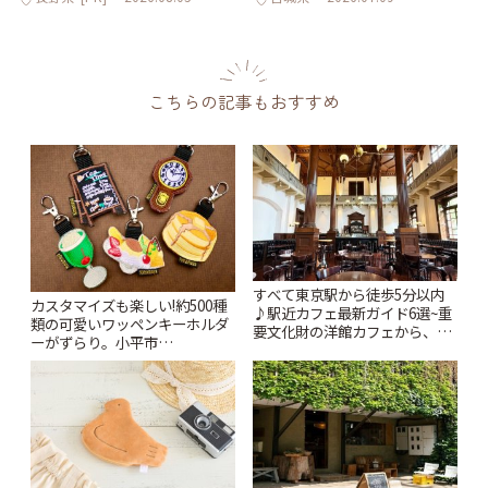
こちらの記事もおすすめ
すべて東京駅から徒歩5分以内
カスタマイズも楽しい!約500種
♪駅近カフェ最新ガイド6選~重
類の可愛いワッペンキーホルダ
要文化財の洋館カフェから、改
ーがずらり。小平市
札すぐのレトロ喫茶まで~ | こと
「Kimamaya T&K」 | ことりっ
りっぷ
ぷ