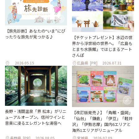
【旅先診断】あなたの“いま”にぴ
ったりな旅先が見つかる♪
【チケットプレゼント】水辺の世
界から浮世絵の世界へ。「広島も
とまち水族館」ではじまるアート
さんぽ
2026.05.15
広島県
[PR]
2026.07.31
長野・浅間温泉「界 松本」がリニ
【改訂版発売♪】「角館・盛岡」
ューアルオープン。信州ワインと
「仙台」「鎌倉」「伊豆」「軽井
音楽に浸るエレガントな湯宿へ
沢」「伊勢志摩」国内6エリアと
海外1エリアがリニューアル
長野県
[PR]
2026.08.05
宮城県
2026.07.09