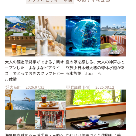
大人の醸造所見学ができる♪新オ
夏の涼を感じる、大人の神戸ひと
ープンした「よなよなビアライ
り旅♪日本最大級の球体水槽があ
ズ」でとっておきのクラフトビー
る水族館「átoa」へ
ル体験
大阪府
2026.07.31
兵庫県
[PR]
2025.08.12
海景色を眺める三浦半島・三崎へ
かわいい落雁づくり体験も♪美し