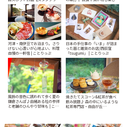
ー開催中】 | ことりっぷ
♪ | ことりっぷ
河津・南伊豆でお泊まり。さり
日本の手仕事の「いま」が詰ま
げない心遣いが心地よい、料理
った器と雑貨のお店/西荻窪
自慢の一軒宿 | ことりっぷ
「tsugumi」 | ことりっぷ
風鈴の音色に誘われて歩く夏の
焼きたてスコーン&紅茶が食べ
鎌倉さんぽ♪由緒ある社の参拝
飲み放題♪ 森の中にいるような
と老舗のひんやり甘味も | こと
紅茶専門店・自由が丘
りっぷ
「YOTSUBA TEA」でのんびり
時間 | ことりっぷ