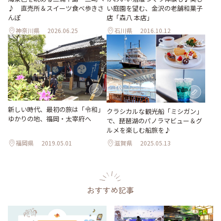
♪ 直売所＆スイーツ食べ歩きさ
い庭園を望む、金沢の老舗和菓子
んぽ
店「森八 本店」
神奈川県
2026.06.25
石川県
2016.10.12
新しい時代、最初の旅は「令和」
クラシカルな観光船「ミシガン」
ゆかりの地、福岡・太宰府へ
で、琵琶湖のパノラマビュー＆グ
ルメを楽しむ船旅を♪
福岡県
2019.05.01
滋賀県
2025.05.13
おすすめ記事