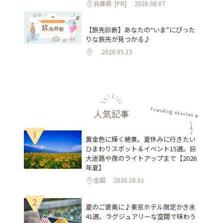
兵庫県
[PR]
2026.08.07
【旅先診断】あなたの“いま”にぴった
りな旅先が見つかる♪
2026.05.15
人気記事
1
黄金色に輝く絶景。夏休みに行きたい
ひまわりスポット＆イベント15選。巨
大迷路や夜のライトアップまで【2026
年夏】
全国
2026.08.01
2
夏のご褒美に♪東京ホテル限定かき氷
41選。ラグジュアリーな空間で味わう