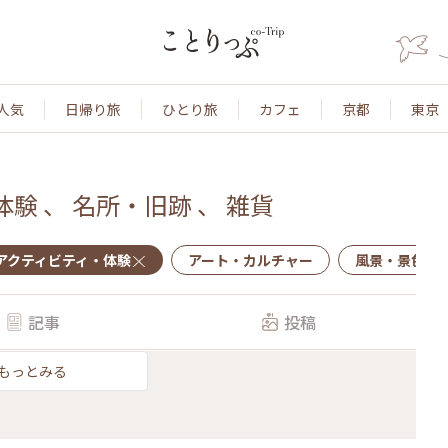
人気
日帰り旅
ひとり旅
カフェ
京都
東京
体験
、
名所・旧跡
、
雑貨
アクティビティ・体験
アート・カルチャー
風景・景色
記事
投稿
もっとみる