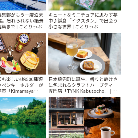
編集部がもう一度泊ま
キュートなミニチュアに思わず夢
選。忘れられない絶景
中♪鎌倉「イクスタン」で出会う
築まで | ことりっぷ
小さな世界 | ことりっぷ
も楽しい!約500種類
日本橋兜町に誕生。香りと静けさ
ッペンキーホルダーが
に包まれるクラフトハーブティー
「Kimamaya
専門店「TYNK Kabutocho」 | こ
ことりっぷ
とりっぷ