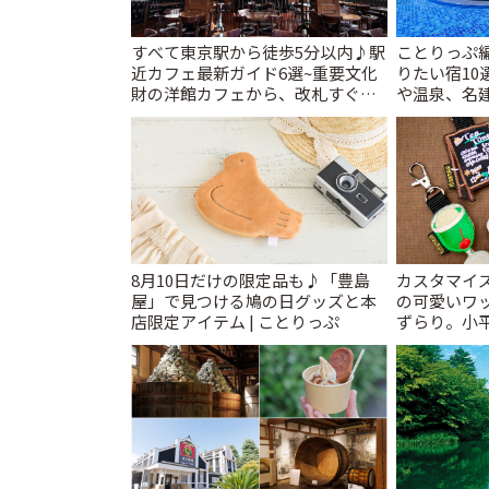
すべて東京駅から徒歩5分以内♪駅
ことりっぷ
近カフェ最新ガイド6選~重要文化
りたい宿10
財の洋館カフェから、改札すぐの
や温泉、名建
レトロ喫茶まで~ | ことりっぷ
8月10日だけの限定品も♪「豊島
カスタマイズ
屋」で見つける鳩の日グッズと本
の可愛いワ
店限定アイテム | ことりっぷ
ずらり。小平市
T&K」 | 