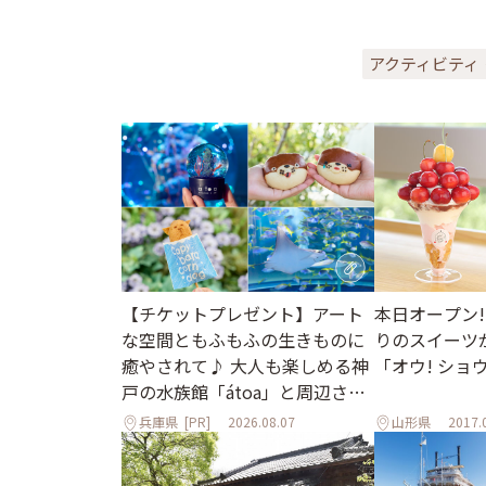
アクティビティ
【チケットプレゼント】アート
本日オープン!
な空間ともふもふの生きものに
りのスイーツ
癒やされて♪ 大人も楽しめる神
「オウ! ショ
戸の水族館「átoa」と周辺さん
ぽ
兵庫県
[PR]
2026.08.07
山形県
2017.