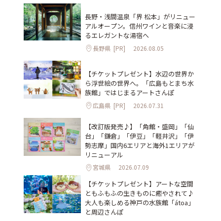
長野・浅間温泉「界 松本」がリニュー
アルオープン。信州ワインと音楽に浸
るエレガントな湯宿へ
長野県
[PR]
2026.08.05
【チケットプレゼント】水辺の世界か
ら浮世絵の世界へ。「広島もとまち水
族館」ではじまるアートさんぽ
広島県
[PR]
2026.07.31
【改訂版発売♪】「角館・盛岡」「仙
台」「鎌倉」「伊豆」「軽井沢」「伊
勢志摩」国内6エリアと海外1エリアが
リニューアル
宮城県
2026.07.09
【チケットプレゼント】アートな空間
ともふもふの生きものに癒やされて♪
大人も楽しめる神戸の水族館「átoa」
と周辺さんぽ