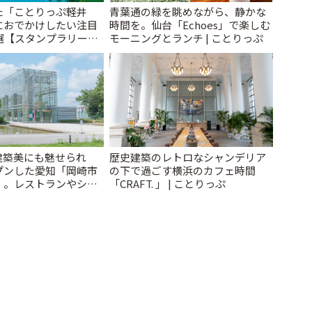
た「ことりっぷ軽井
青葉通の緑を眺めながら、静かな
におでかけしたい注目
時間を。仙台「Echoes」で楽しむ
選【スタンプラリー開
モーニングとランチ | ことりっぷ
とりっぷ
建築美にも魅せられ
歴史建築のレトロなシャンデリア
プンした愛知「岡崎市
の下で過ごす横浜のカフェ時間
」。レストランやショ
「CRAFT. 」 | ことりっぷ
| ことりっぷ