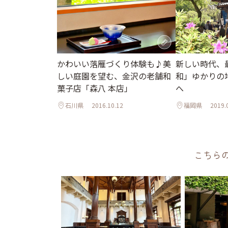
かわいい落雁づくり体験も♪美
新しい時代、
しい庭園を望む、金沢の老舗和
和」ゆかりの
菓子店「森八 本店」
へ
石川県
2016.10.12
福岡県
2019.
こちら