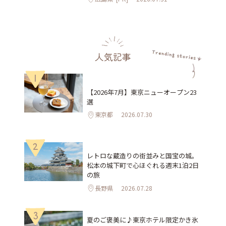
人気記事
1
【2026年7月】東京ニューオープン23
選
東京都
2026.07.30
2
レトロな蔵造りの街並みと国宝の城。
松本の城下町で心ほぐれる週末1泊2日
の旅
長野県
2026.07.28
3
夏のご褒美に♪東京ホテル限定かき氷