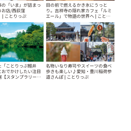
事の「いま」が詰まっ
目の前で燃えるかき氷にうっと
のお店/西荻窪
り。吉祥寺の隠れ家カフェ「ルミ
」 | ことりっぷ
エール」で物語の世界へ | ことり
っぷ
た「ことりっぷ軽井
名物いなり寿司やスイーツの食べ
におでかけしたい注目
歩きも楽しい♪愛知・豊川稲荷参
選【スタンプラリー開
道さんぽ | ことりっぷ
とりっぷ