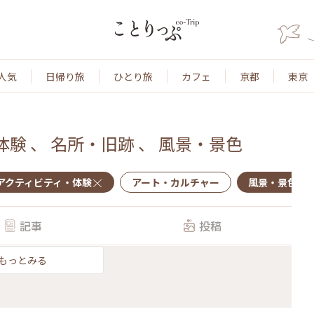
人気
日帰り旅
ひとり旅
カフェ
京都
東京
体験
、
名所・旧跡
、
風景・景色
アクティビティ・体験
アート・カルチャー
風景・景色
記事
投稿
もっとみる