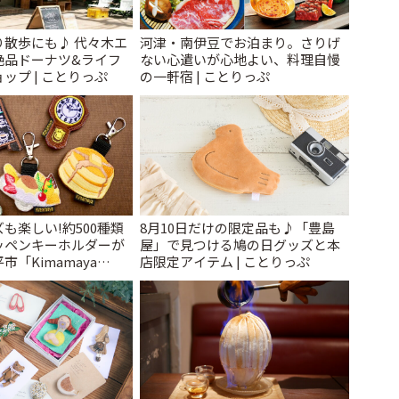
り散歩にも♪ 代々木エ
河津・南伊豆でお泊まり。さりげ
絶品ドーナツ&ライフ
ない心遣いが心地よい、料理自慢
ップ | ことりっぷ
の一軒宿 | ことりっぷ
も楽しい!約500種類
8月10日だけの限定品も♪「豊島
ッペンキーホルダーが
屋」で見つける鳩の日グッズと本
「Kimamaya
店限定アイテム | ことりっぷ
ことりっぷ