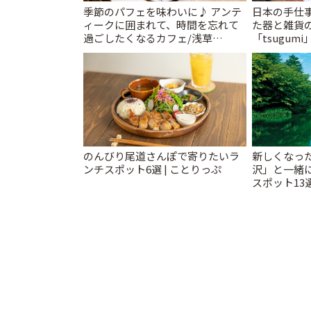
季節のパフェを味わいに♪ アンテ
日本の手仕
ィークに囲まれて、時間を忘れて
た器と雑貨
過ごしたくなるカフェ/浅草
「tsugumi
「annorum cafe」 | ことりっぷ
のんびり尾道さんぽで寄りたいラ
新しくなっ
ンチスポット6選 | ことりっぷ
沢」と一緒
スポット13
催中】 | こ