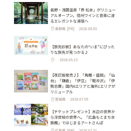
長野・浅間温泉「界 松本」がリニュー
アルオープン。信州ワインと音楽に浸
るエレガントな湯宿へ
長野県
[PR]
2026.08.05
【旅先診断】あなたの“いま”にぴった
りな旅先が見つかる♪
2026.05.15
【改訂版発売♪】「角館・盛岡」「仙
台」「鎌倉」「伊豆」「軽井沢」「伊
勢志摩」国内6エリアと海外1エリアが
リニューアル
宮城県
2026.07.09
【チケットプレゼント】水辺の世界か
ら浮世絵の世界へ。「広島もとまち水
族館」ではじまるアートさんぽ
広島県
[PR]
2026.07.31