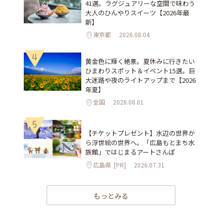
41選。ラグジュアリーな空間で味わう
大人のひんやりスイーツ【2026年最
新】
東京都
2026.08.04
4
黄金色に輝く絶景。夏休みに行きたい
ひまわりスポット＆イベント15選。巨
大迷路や夜のライトアップまで【2026
年夏】
全国
2026.08.01
5
【チケットプレゼント】水辺の世界か
ら浮世絵の世界へ。「広島もとまち水
族館」ではじまるアートさんぽ
広島県
[PR]
2026.07.31
もっとみる