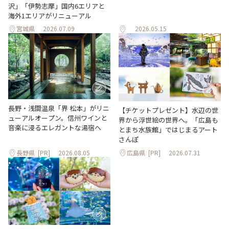
沢」「伊勢志摩」国内6エリアと
海外1エリアがリニューアル
宮城県
2026.07.09
2026.05.15
長野・浅間温泉「界 松本」がリニ
【チケットプレゼント】水辺の世
ューアルオープン。信州ワインと
界から浮世絵の世界へ。「広島も
音楽に浸るエレガントな湯宿へ
とまち水族館」ではじまるアート
さんぽ
長野県
[PR]
2026.08.05
広島県
[PR]
2026.07.31