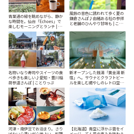
風鈴の音色に誘われて歩く夏の
青葉通の緑を眺めながら、静か
鎌倉さんぽ♪由緒ある社の参拝
な時間を。仙台「Echoes」で
と老舗のひんやり甘味も | こと
楽しむモーニングとランチ | こ
りっぷ
とりっぷ
名物いなり寿司やスイーツの食
新オープンした銭湯「黄金湯 新
べ歩きも楽しい♪愛知・豊川稲
宿」へ。サウナとクラフトビー
荷参道さんぽ | ことりっぷ
ルを楽しむ癒やしのレトロ空間
| ことりっぷ
河津・南伊豆でお泊まり。さり
【北海道】青空に浮かぶ雲をイ
げない心遣いが心地よい、料理
メージ。てん菜の恵みを味わう