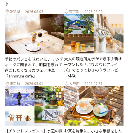
♪
愛知県
2026.08.03
東京都
2026.08.03
大人の醸造所見学ができる♪新オ
季節のパフェを味わいに♪ アンテ
ープンした「よなよなビアライ
ィークに囲まれて、時間を忘れて
ズ」でとっておきのクラフトビー
過ごしたくなるカフェ／浅草
ル体験
「annorum cafe」
東京都
2026.08.01
大阪府
2026.07.31
【チケットプレゼント】水辺の世
お茶を片手に、小さな手紙をした