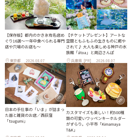
【保存版】都内のかき氷有名店め
【チケットプレゼント】アートな
ぐり16選～一年中食べられる専門
空間ともふもふの生きものに癒や
店や穴場のお店も～
されて♪ 大人も楽しめる神戸の水
族館「átoa」と周辺さんぽ
東京都
2026.08.07
兵庫県
[PR]
2026.08.07
日本の手仕事の「いま」が詰まっ
カスタマイズも楽しい！約500種
た器と雑貨のお店／西荻窪
類の可愛いワッペンキーホルダー
「tsugumi」
がずらり。小平市「Kimamaya
T&K」