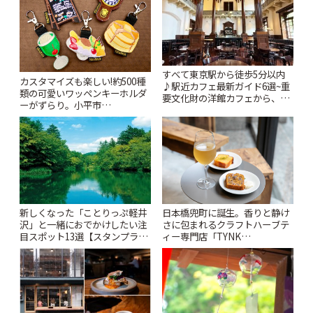
すべて東京駅から徒歩5分以内
カスタマイズも楽しい!約500種
♪駅近カフェ最新ガイド6選~重
類の可愛いワッペンキーホルダ
要文化財の洋館カフェから、改
ーがずらり。小平市
札すぐのレトロ喫茶まで~ | こと
「Kimamaya T&K」 | ことりっ
りっぷ
ぷ
新しくなった「ことりっぷ軽井
日本橋兜町に誕生。香りと静け
沢」と一緒におでかけしたい注
さに包まれるクラフトハーブテ
目スポット13選【スタンプラリ
ィー専門店「TYNK
ー開催中】 | ことりっぷ
Kabutocho」 | ことりっぷ