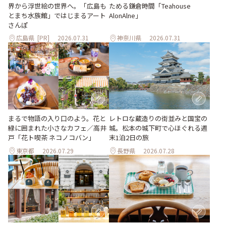
界から浮世絵の世界へ。「広島も
ためる鎌倉時間「Teahouse
とまち水族館」ではじまるアート
AlonAlne」
さんぽ
広島県
[PR]
2026.07.31
神奈川県
2026.07.31
まるで物語の入り口のよう。花と
レトロな蔵造りの街並みと国宝の
緑に囲まれた小さなカフェ／高井
城。松本の城下町で心ほぐれる週
戸「花ト喫茶 ネコノコバン」
末1泊2日の旅
東京都
2026.07.29
長野県
2026.07.28