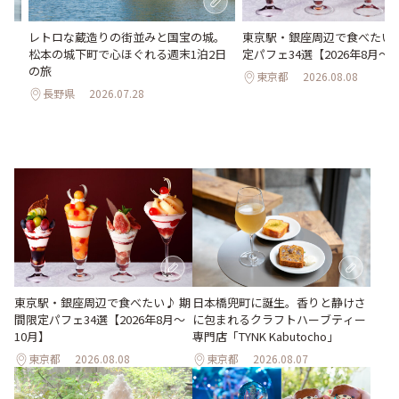
氷
レトロな蔵造りの街並みと国宝の城。
東京駅・銀座周辺で食べたい♪
わう
松本の城下町で心ほぐれる週末1泊2日
定パフェ34選【2026年8月～1
最
の旅
東京都
2026.08.08
長野県
2026.07.28
東京駅・銀座周辺で食べたい♪ 期
日本橋兜町に誕生。香りと静けさ
間限定パフェ34選【2026年8月～
に包まれるクラフトハーブティー
10月】
専門店「TYNK Kabutocho」
東京都
2026.08.08
東京都
2026.08.07