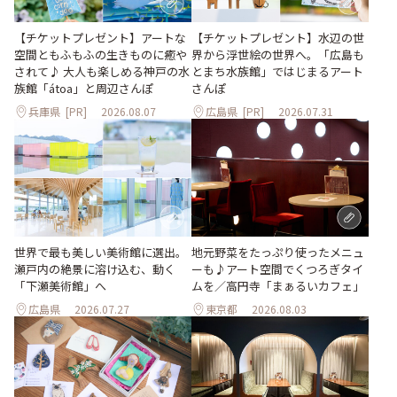
【チケットプレゼント】アートな
【チケットプレゼント】水辺の世
空間ともふもふの生きものに癒や
界から浮世絵の世界へ。「広島も
されて♪ 大人も楽しめる神戸の水
とまち水族館」ではじまるアート
族館「átoa」と周辺さんぽ
さんぽ
兵庫県
[PR]
2026.08.07
広島県
[PR]
2026.07.31
世界で最も美しい美術館に選出。
地元野菜をたっぷり使ったメニュ
瀬戸内の絶景に溶け込む、動く
ーも♪アート空間でくつろぎタイ
「下瀬美術館」へ
ムを／高円寺「まぁるいカフェ」
広島県
2026.07.27
東京都
2026.08.03