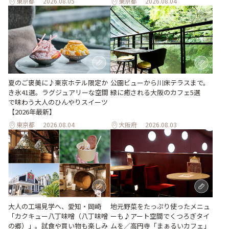
東京都
2026.08.05
東京都
2026.08.04
夏のご褒美に♪東京ホテル限定か
公園ビューから川床テラスまで。
き氷41選。ラグジュアリーな空間
緑に癒される大阪のカフェ5選
で味わう大人のひんやりスイーツ
【2026年最新】
東京都
2026.08.04
大阪府
2026.08.03
地元野菜をたっぷり使ったメニュ
大人の工場見学へ、愛知・岡崎
ーも♪アート空間でくつろぎタイ
「カクキュー八丁味噌（八丁味噌
ムを／高円寺「まぁるいカフェ」
の郷）」。試食や買い物も楽しみ