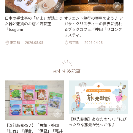
日本の手仕事の「いま」が詰まっ
オリエント急行の客車のよう♪ ア
た器と雑貨のお店／西荻窪
ガサ・クリスティーの世界に浸れ
「tsugumi」
るブックカフェ／神田「サロンク
リスティ」
東京都
2026.08.05
東京都
2026.04.08
おすすめ記事
【旅先診断】あなたの“いま”にぴ
ったりな旅先が見つかる♪
【改訂版発売♪】「角館・盛岡」
「仙台」「鎌倉」「伊豆」「軽井