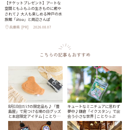
【チケットプレゼント】アートな
空間ともふもふの生きものに癒や
されて♪ 大人も楽しめる神戸の水
族館「átoa」と周辺さんぽ
兵庫県
[PR]
2026.08.07
こちらの記事もおすすめ
8月10日だけの限定品も♪「豊
キュートなミニチュアに思わず
島屋」で見つける鳩の日グッズ
夢中♪鎌倉「イクスタン」で出
と本店限定アイテム | ことりっ
会う小さな世界 | ことりっぷ
ぷ