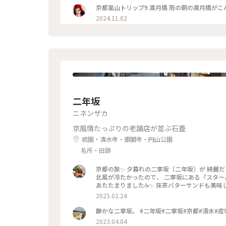
京都嵐山トリップ9 渡月橋 雨の朝の渡月橋がこん
2024.11.02
二年坂
ニネンザカ
京風情たっぷりの老舗店が並ぶ石畳
祇園・清水寺・銀閣寺・円山公園
名所・旧跡
京都の旅✨ 夕暮れの二寧坂（二年坂）が 綺麗だと
北風が冷たかったので、 二寧坂にある『スターバックス コーヒー 京都二寧坂ヤサ
あたたまりました☕️✨ 抹茶バターサンドも美味
店舗で、 畳の間でコーヒー体験が楽しめます。
2025.02.24
こちらですよとお伝えしました😊 観光客さん
ちがよくわかります。 とても素敵なスタバでした⟡.
静かな二寧坂。 #二年坂#二寧坂#京都#清
2023.04.04