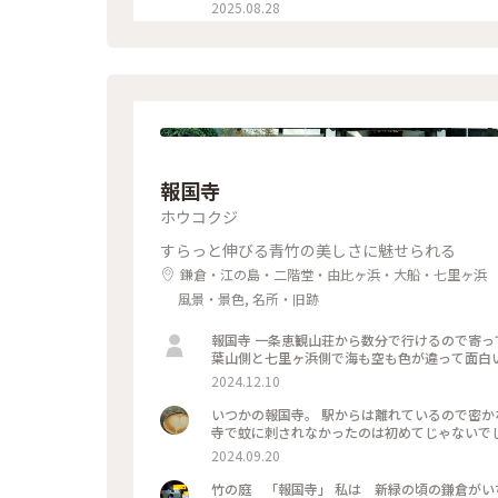
るのが辛くて途中でギブアップしてしまいまし
2025.08.28
れるようになり急いで見学！ ものの数分でま
たです😊 館内外にアート作品に溢れ、かわい
ェアやスワンチェアに座れたのも満足✨ 女子トイレの中にもアートがあ
紀美術館 #美術館 #金沢 #石川 #アートな景色
報国寺
ホウコクジ
すらっと伸びる青竹の美しさに魅せられる
鎌倉・江の島・二階堂・由比ヶ浜・大船・七里ヶ浜
風景・景色, 名所・旧跡
報国寺 一条恵観山荘から数分で行けるので寄ってみました こちらはちようど見頃でした！ そして夕暮れの由比ヶ浜
葉山側と七里ヶ浜側で海も空も色が違って面白
2024.12.10
いつかの報国寺。 駅からは離れているので密か
2024.09.20