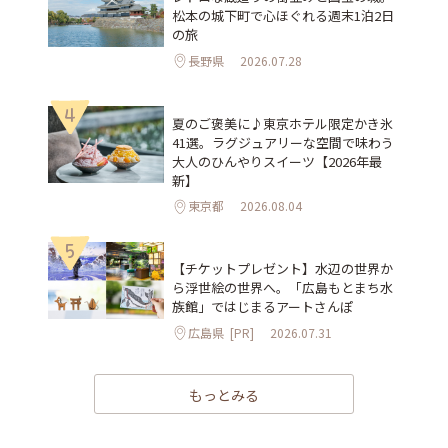
松本の城下町で心ほぐれる週末1泊2日
の旅
長野県
2026.07.28
4
夏のご褒美に♪東京ホテル限定かき氷
41選。ラグジュアリーな空間で味わう
大人のひんやりスイーツ【2026年最
新】
東京都
2026.08.04
5
【チケットプレゼント】水辺の世界か
ら浮世絵の世界へ。「広島もとまち水
族館」ではじまるアートさんぽ
広島県
[PR]
2026.07.31
もっとみる