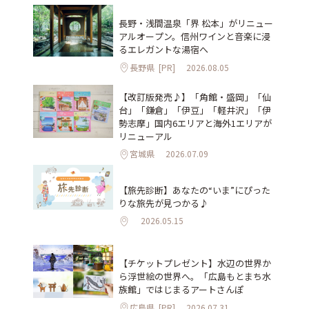
長野・浅間温泉「界 松本」がリニュー
アルオープン。信州ワインと音楽に浸
るエレガントな湯宿へ
長野県
[PR]
2026.08.05
【改訂版発売♪】「角館・盛岡」「仙
台」「鎌倉」「伊豆」「軽井沢」「伊
勢志摩」国内6エリアと海外1エリアが
リニューアル
宮城県
2026.07.09
【旅先診断】あなたの“いま”にぴった
りな旅先が見つかる♪
2026.05.15
【チケットプレゼント】水辺の世界か
ら浮世絵の世界へ。「広島もとまち水
族館」ではじまるアートさんぽ
広島県
[PR]
2026.07.31