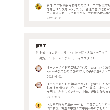
京都 二年坂 高台寺参拝とあとは、二年坂 三年
を見上げたり見下ろしたり。 普通の古い町並み
の五重塔✨ ちょうどお庭からしだれ桜の枝が出ていて、フォト
2023.03.31
gram
鎌倉・江の島・二階堂・由比ヶ浜・大船・七里ヶ浜
雑貨, アート・カルチャー, ライフスタイル
オーダーメイドで指輪が作れる「gram」② 波をイメージした、ピンキー💍 このサイズだと、お値段は980円です！
#gram#旅のひととき#わたしの街#鎌倉#リング
2019.09.01
オーダーメイドで指輪が作れる「gram」 イメ
れます👁 幾つでも👌。 980円〜 真鍮、ゴ
今回は、左からピンキー、中指、親指と作りました😅 いつもは行列がすごいのに、この日、整理券な
入れました😱😱‼️(平日の夕方) 皆さん、カップルもいだけど、グループで来られ旅の思い出に作られたりしている方
2019.09.01
が多かったです😊 まさか、入れると思わなか
んだか愛着がわきますね… 次は、重ね付けられる
大行列の指輪の店gramへ行ってきました！オ
グ
個で我慢。寒空の中並んだ甲斐がありました^ ^ #