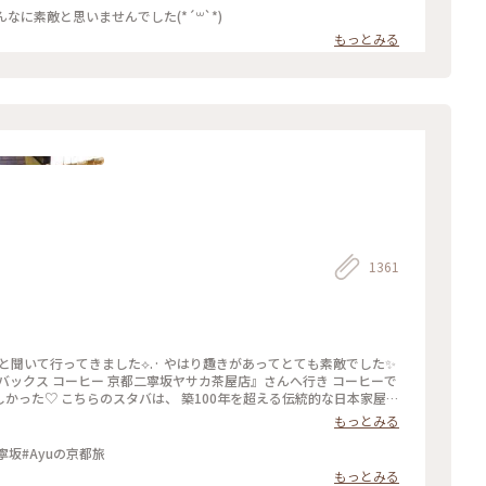
なに素敵と思いませんでした(*´꒳`*)
もっとみる
1361
聞いて行ってきました︎︎⟡.· やはり趣きがあってとても素敵でした✨
カ茶屋店』さんへ行き コーヒーで
しかった♡ こちらのスタバは、 築100年を超える伝統的な日本家屋の
 私の隣にいた観光客さんが、 畳の間はどこかと聞いてこられたので
もっとみる
は「ここに来るのが 夢だったんです✨」と話していました。 その気持
·*. のんびりと散策が楽しい 夕暮れのニ寧坂でした(˶ˊᵕˋ˵)✨ #二
水#産寧坂#Ayuの京都旅
寧坂 #二年坂 #京都 #京都旅 #スターバックスコーヒー京都二寧坂ヤサカ茶屋店 #スタバ #ぽかぽか #夕暮れの二寧坂
もっとみる