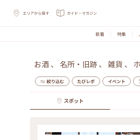
エリアから探す
ガイド・マガジン
新着
特集
お酒
、
名所・旧跡
、
雑貨
、
絞り込む
たびレポ
イベント
スポット