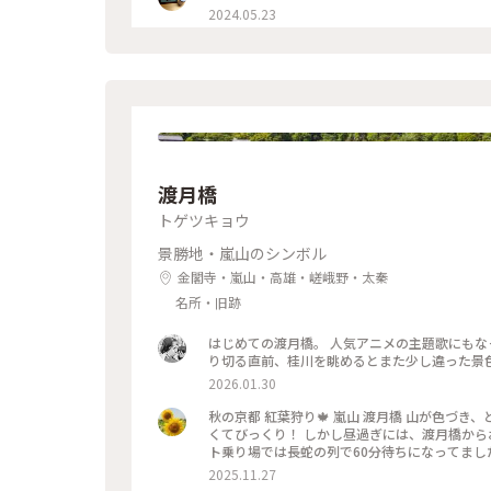
2024.05.23
渡月橋
トゲツキョウ
景勝地・嵐山のシンボル
金閣寺・嵐山・高雄・嵯峨野・太秦
名所・旧跡
はじめての渡月橋。 人気アニメの主題歌にもなっています。 思っていた倍以上に圧巻の景
2026.01.30
秋の京都 紅葉狩り🍁 嵐山 渡月橋 山が色づ
くてびっくり！ しかし昼過ぎには、渡月橋か
2025.11.27