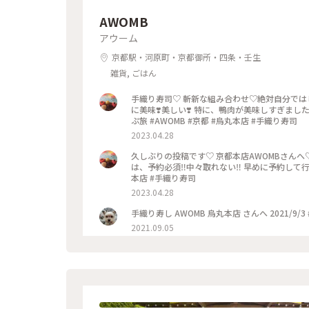
AWOMB
アウーム
京都駅・河原町・京都御所・四条・壬生
雑貨, ごはん
手織り寿司♡ 斬新な組み合わせ♡絶対自分では
に美味❣️美しい❣️ 特に、鴨肉が美味しすぎまし
ぷ旅 #AWOMB #京都 #烏丸本店 #手織り寿司
2023.04.28
久しぶりの投稿です♡ 京都本店AWOMBさんへ
は、予約必須‼︎中々取れない‼︎ 早めに予約して行
本店 #手織り寿司
2023.04.28
手織り寿し AWOMB 烏丸本店 さんへ 2021/9/3
2021.09.05