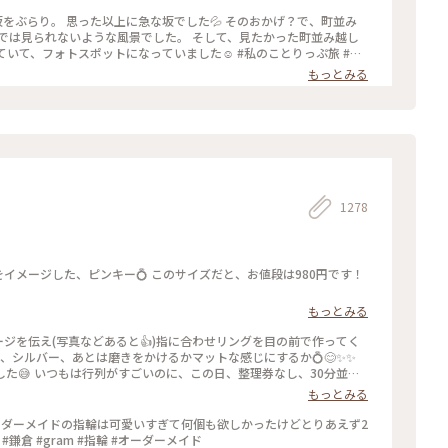
坂をぶらり。 思った以上に急な坂でした💦 そのおかげ？で、町並み
では見られないような風景でした。 そして、見たかった町並み越し
スポットになっていました☺️ #私のことりっぷ旅 #花
だより #レトロな街 #Myことりっぷ #二年坂 #二寧坂 #三年坂 #法観寺 #五重塔 #京都 #お花見 #桜
もっとみる
1278
もっとみる
ージを伝え(写真などあると👍)指に合わせリングを目の前で作ってく
ールド、シルバー、あとは磨きをかけるかマットな感じにするか💍😊✨✨
し、30分並び
もっとみる
ったので、待ち時間に情報収集し勢いで作ったリング。それでも、な
のを作ろうかなぁ… #gram#旅のひととき#わたしの街#鎌倉#リン
ーダーメイドの指輪は可愛いすぎて何個も欲しかったけどとりあえず2
鎌倉 #gram #指輪 #オーダーメイド