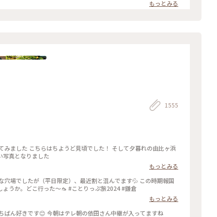
た… 館内をぐるっと回っていると雨が止み、上から覗くプールが見ら
もっとみる
た雨が降り始めて見学中止になり、少しの間でしたが見られて良かっ
いラビットチェアや、憧れのアルネ・ヤコブセンデザインのアントチ
りました🎨 #夏の北陸旅 #北陸旅 #金沢21世
1555
い写真となりました
もっとみる
な穴場でしたが（平日限定）、最近割と混んでます💦 この時期報国
寺で蚊に刺されなかったのは初めてじゃないでしょうか。どこ行った〜🦟 #ことりっぷ旅2024 #鎌倉
もっとみる
竹の庭 「報国寺」 私は 新緑の頃の鎌倉がいちばん好きです😊 今朝はテレ朝の依田さん中継が入ってますね