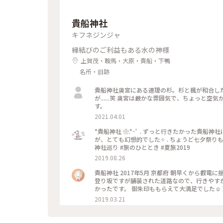
貴船神社
キフネジンジャ
縁結びのご利益もある水の神様
上賀茂・鞍馬・大原・貴船・下鴨
名所・旧跡
貴船神社奥宮にある連理の杉。杉と楓が和合し
が......笑 奥宮は厳かな雰囲気で、ちょっと
す。
2021.04.01
*貴船神社 ❀.*･ﾟ . ずっと行きたかった貴
が、とても幻想的でした✧︎ . ちょうど七夕祭りもや
神社巡り #旅のひととき #夏旅2019
2019.08.26
貴船神社 2017年5月 京都府 朝早くから叡
登り坂ですが舗装された道路なので、行きやす
かったです。 御朱印ももらえて大満足でした☺️
2019.03.21