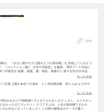
1581
紀美術館は、 『まちに開かれた公園のような美術館』を 目指しているそう
 まず、『コレクション展2 文字の可能性』を鑑賞。 現代アート作品に
持つ可能性を 絵画、版画、書、陶芸、映像など 様々な形式の作品を
視点から見た作品の数々、 こういう見方もあるんだ！と とても興味
もっとみる
oad, Living space / 生きている道、生きるための場所』も鑑賞。 これ
「道」や「移動」をテーマに、 ストリートカルチャーの視点から 「異な
って応援 公園も🍁色づき始め ２１世紀美術館 赤とんぼ 🍃さわや
を 美術館の中に創出することを目指しているそう✨ 様々な角度から
ても面白かったです！ 一日中いても楽しめる とっても素敵な美術館
もっとみる
9月27日(土) - 2026年1月18日(日） ✳︎ 『SIDE CORE Living
ための場所』 2025年10月18日(土) - 2026年3月15日(日) #金沢21世紀美
LivingroadLivingspace/生きている道生きるための場所 #ことりっ
知らなかったのでガッカリ💧 そうですよね、人気の美術館ですもの
くのも中止になっていました💧 この時の展覧会はテーマが重く、見