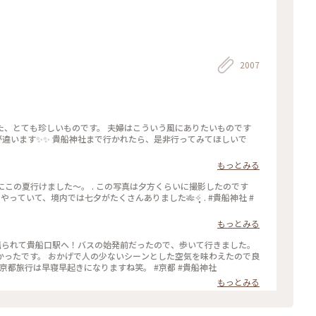
2007
た、とても珍しいものです。 夫婦はこういう風にありたいものです
空気が違います✨✨ 貴船神社まで行かれたら、是非行ってみてほしいで
もっとみる
船神社にこの夏行けました～。 . この写真は夕方くらいに撮影したのです
っていて、境内では七夕がたくさんありました🎋✧̣̥̇ . #貴船神社 #
もっとみる
電に揺られて貴船口駅へ！バスの始発前だったので、歩いて行きました。
かったです。 おかげで人の少ないシーンとした空気を味わえたので良
 京都旅行は早寝早起きになりますね笑。 #京都 #貴船神社
もっとみる