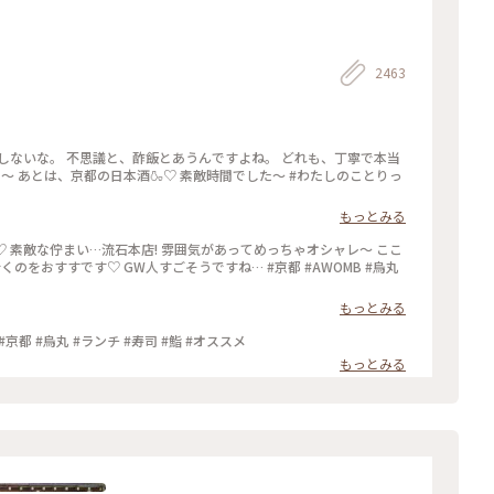
2463
しないな。 不思議と、酢飯とあうんですよね。 どれも、丁寧で本当
た〜 あとは、京都の日本酒🍶♡ 素敵時間でした〜 #わたしのことりっ
もっとみる
♡ 素敵な佇まい…流石本店! 雰囲気があってめっちゃオシャレ〜 ここ
くのをおすすです♡ GW人すごそうですね… #京都 #AWOMB #烏丸
もっとみる
 #京都 #烏丸 #ランチ #寿司 #鮨 #オススメ
もっとみる