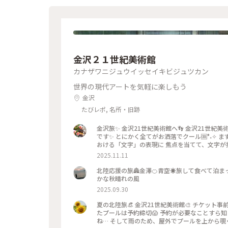
金沢２１世紀美術館
カナザワニジュウイッセイキビジュツカン
世界の現代アートを気軽に楽しもう
金沢
たびレポ, 名所・旧跡
金沢旅✨ 金沢21世紀美術館へ👣 金沢21世
です✨ とにかく全てがお洒落でクール🆒°˖✧
おける「文字」の表現に 焦点を当てて、文字が
通して探求しています。 文字に関して多角的な
2025.11.11
深かったです✨ また、『SIDE CORE Living r
は、アートチームSIDE COREの展覧会で、 
北陸応援の旅🏯金澤🍊青空☀️旅して食べて泊ま
る場所をつなぐ表現」、 「生きるための場所」
かな秋晴れの風
道や移動を見ている作品、 一体感もあってとっ
2025.09.30
でした💕 ✳︎ 『コレクション展2 文字の可能性』 2025年
road, Living space / 生きている道、生きる
夏の北陸旅👒 金沢21世紀美術館🎨‎ チケット事前予約のおかげで時間通りすんなり入れました😊 しかし、入りたかっ
術館 #コレクション展2文字の可能性 #SIDECORE
たプールは予約締切😱 予約が必要なことすら
ぷと一緒 #金沢 #金沢旅
ね… そして雨のため、屋外でプールを上から覗