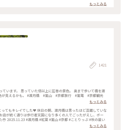
もっとみる
1421
色。 奥まで歩いて橋を渡
り切る直前、桂川を眺めるとまた少し違った景色が見えるかも。 #渡月橋 #嵐山 #京都旅行 #嵐電 #京都観光
もっとみる
き、とってもキレイでした❤️ 休日の朝、渡月橋は思ったほど混雑していな
らお店が続く通りは歩行者天国になり多くの人でごったがえし、ボー
ト乗り場では長蛇の列で60分待ちになってました😳 2025.11.23 #渡月橋 #紅葉 #嵐山 #京都 #ことりっぷ #秋の装い
もっとみる