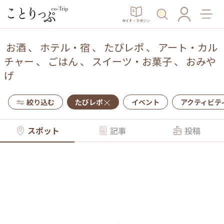
ガイド・マガジン
お酒
、
ホテル・宿
、
たびレポ
、
アート・カル
チャー
、
ごはん
、
スイーツ・お菓子
、
おみや
げ
絞り込む
たびレポ
イベント
アクティビテ
スポット
記事
投稿