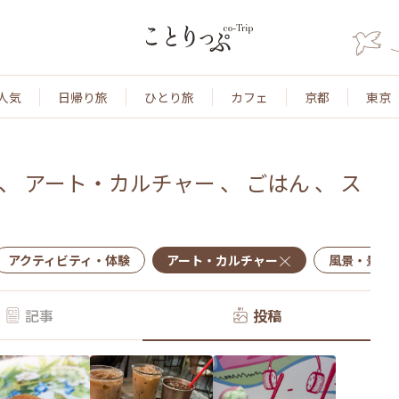
人気
日帰り旅
ひとり旅
カフェ
京都
東京
、
アート・カルチャー
、
ごはん
、
ス
アクティビティ・体験
アート・カルチャー
風景・景色
記事
投稿