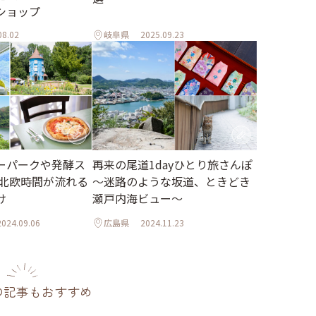
ショップ
08.02
岐阜県
2025.09.23
ーパークや発酵ス
再来の尾道1dayひとり旅さんぽ
 北欧時間が流れる
～迷路のような坂道、ときどき
け
瀬戸内海ビュー～
2024.09.06
広島県
2024.11.23
の記事もおすすめ