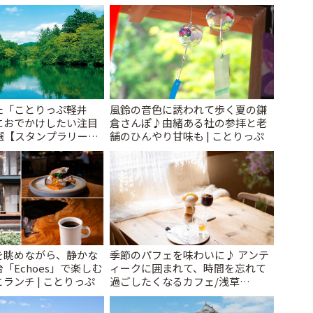
た「ことりっぷ軽井
風鈴の音色に誘われて歩く夏の鎌
におでかけしたい注目
倉さんぽ♪由緒ある社の参拝と老
選【スタンプラリー開
舗のひんやり甘味も | ことりっぷ
とりっぷ
を眺めながら、静かな
季節のパフェを味わいに♪ アンテ
「Echoes」で楽しむ
ィークに囲まれて、時間を忘れて
ランチ | ことりっぷ
過ごしたくなるカフェ/浅草
「annorum cafe」 | ことりっぷ