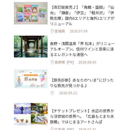
【改訂版発売♪】「角館・盛岡」「仙
台」「鎌倉」「伊豆」「軽井沢」「伊
勢志摩」国内6エリアと海外1エリアが
リニューアル
宮城県
2026.07.09
長野・浅間温泉「界 松本」がリニュー
アルオープン。信州ワインと音楽に浸
るエレガントな湯宿へ
長野県
[PR]
2026.08.05
【旅先診断】あなたの“いま”にぴった
りな旅先が見つかる♪
2026.05.15
【チケットプレゼント】水辺の世界か
ら浮世絵の世界へ。「広島もとまち水
族館」ではじまるアートさんぽ
広島県
[PR]
2026.07.31