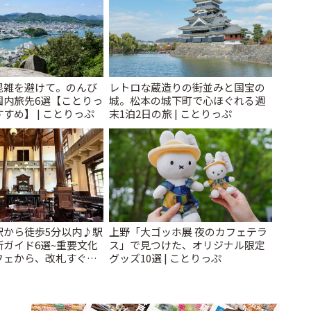
混雑を避けて。のんび
レトロな蔵造りの街並みと国宝の
国内旅先6選【ことりっ
城。松本の城下町で心ほぐれる週
すめ】 | ことりっぷ
末1泊2日の旅 | ことりっぷ
駅から徒歩5分以内♪駅
上野「大ゴッホ展 夜のカフェテラ
ガイド6選~重要文化
ス」で見つけた、オリジナル限定
フェから、改札すぐの
グッズ10選 | ことりっぷ
で~ | ことりっぷ