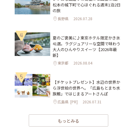
松本の城下町で心ほぐれる週末1泊2日
の旅
長野県
2026.07.28
4
夏のご褒美に♪東京ホテル限定かき氷
41選。ラグジュアリーな空間で味わう
大人のひんやりスイーツ【2026年最
新】
東京都
2026.08.04
5
【チケットプレゼント】水辺の世界か
ら浮世絵の世界へ。「広島もとまち水
族館」ではじまるアートさんぽ
広島県
[PR]
2026.07.31
もっとみる