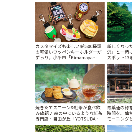
カスタマイズも楽しい!約500種類
新しくなっ
の可愛いワッペンキーホルダーが
沢」と一緒
ずらり。小平市「Kimamaya
スポット13
T&K」 | ことりっぷ
催中】 | こ
焼きたてスコーン&紅茶が食べ飲
青葉通の緑
み放題♪ 森の中にいるような紅茶
時間を。仙台
専門店・自由が丘「YOTSUBA
モーニングと
TEA」でのんびり時間 | ことりっぷ