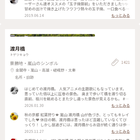
た、食べに行きたいな～ #神奈川 #鎌倉 #玉子焼き #おざわ #御
ーザーさん達オススメの「玉子焼御前」をいただきました✨✨
膳 #名店 #小町通り #裏 #過去
甘めの出汁で焼き上げたフワフワ熱々の玉子焼、一口食べると
旨味がジュワーッと広がります😆 この味は絶対家で再現でき
2019.06.14
もっとみる
ない美味しさです🌟 ・ ちなみに、ご飯の上の昆布もいいお
味。 玉子焼の箸休め的な役目を果たしていますよ😊 鎌倉に行
かれた時はぜひご賞味あれ！ #玉子焼おざわ #玉子焼御前 #鎌
倉 #小町通り
渡月橋
トゲツキョウ
1421
景勝地・嵐山のシンボル
金閣寺・嵐山・高雄・嵯峨野・太秦
名所・旧跡
はじめての渡月橋。 人気アニメの主題歌にもなっています。
思っていた倍以上に圧巻の景色。 奥まで歩いて橋を渡り切る
直前、桂川を眺めるとまた少し違った景色が見えるかも。 #渡
月橋 #嵐山 #京都旅行 #嵐電 #京都観光
2026.01.30
もっとみる
秋の京都 紅葉狩り🍁 嵐山 渡月橋 山が色づき、とってもキレイ
でした❤️ 休日の朝、渡月橋は思ったほど混雑していなくてび
っくり！ しかし昼過ぎには、渡月橋からお店が続く通りは歩
行者天国になり多くの人でごったがえし、ボート乗り場では長
2025.11.27
もっとみる
蛇の列で60分待ちになってました😳 2025.11.23 #渡月橋 #紅
葉 #嵐山 #京都 #ことりっぷ #秋の装い