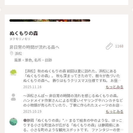
ぬくもりの森
ヌクモリノモリ
1168
非日常の時間が流れる森へ
浜松
風景・景色, 名所・旧跡
【浜松】秋のぬくもりの森 前回は夏に訪れた、浜松にある
「ぬくもりの森」。 秋も深まってきたので、樹々が色づいた
ぬくもりの森へ。 飾りはもうクリスマス仕様ですね。 お昼ご
飯の代わりに、「森のスモーキーターキーレッグ」をいただき
2025.11.16
もっとみる
ました。 ジューシーで、ちょっとスモーキーで、とても美味
しい。 ちょっと食べにくいけどw これひとつで結構お腹いっ
〜浜松さんぽ〜 非日常の時間の流れを感じるぬくもりの森。
ぱいになります。 次はもう少し食べやすそうな「骨付きソーセ
ハンドメイド作家さんによる可愛いイヤリングやハンカチなど
ージ」を試してみよう。 デザートにジェラート。 今回は地元
の小物類が売られていたり、丁寧に作られたスィーツのお店が
の三日日（みっかび）みかん味をチョイス。 こちらも安心の
数軒並ぶ可愛い森でした。 一番行きたかった森のチーズケー
2025.10.19
もっとみる
ちょうど良い美味しさ。
キやさんにて、森のピクニックセットを注文。 パイやクロワッ
サンなどのパンを1つ コンソメやコーンスープなどから1つ ボ
●静岡「ぬくもりの森」*⁠.⁠✧ まるで絵本の中のような、ほっこ
トルチーズケーキを1つ のセットです。 どれもしっかりした味
りする小さな町並みが広がる「ぬくもりの森」は静岡県にあ
で、だけどしつこくはなく大満足です。 浜松市の「シン・ハマ
る、小さな町のような観光スポットです。 ファンタジーの世界