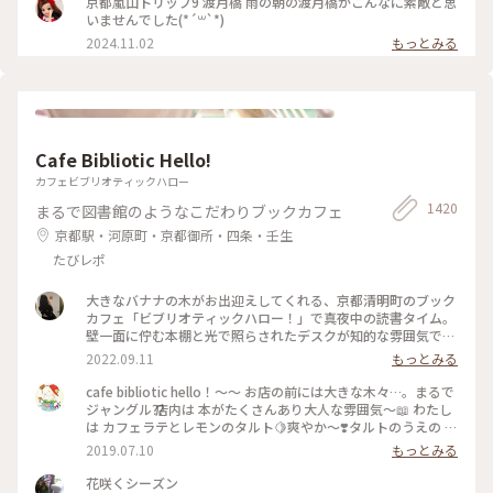
京都嵐山トリップ9 渡月橋 雨の朝の渡月橋がこんなに素敵と思
いませんでした(*´꒳`*)
2024.11.02
もっとみる
Cafe Bibliotic Hello!
カフェビブリオティックハロー
1420
まるで図書館のようなこだわりブックカフェ
京都駅・河原町・京都御所・四条・壬生
たびレポ
大きなバナナの木がお出迎えしてくれる、京都清明町のブック
カフェ「ビブリオティックハロー！」で真夜中の読書タイム。
壁一面に佇む本棚と光で照らされたデスクが知的な雰囲気で、
これぞ大人カフェでした。2階に貫けている本棚を見に行く
2022.09.11
もっとみる
と、ちょっとスケスケの渡り廊下でスリリング。スイーツもド
リンクも美味しくて、夜遅くまでやっているのも嬉しくて。。
cafe bibliotic hello！〜〜 お店の前には大きな木々…。まるで
これは出張の度に立ち寄りそうです。築150年以上の町屋をリ
ジャングル⁇ 店内は 本がたくさんあり大人な雰囲気〜📖 わたし
ノベしたというところも見応えあり。観光というよりも、ロー
は カフェラテとレモンのタルト🍋爽やか〜❣️タルトのうえの レ
カルに寄り添っているようで温かい空気も感じました。 #私の
モンのドライフルーツがめちゃくちゃ美味しい❣️ カフェの横で
2019.07.10
もっとみる
ことりっぷ2022 #Myことりっぷ #京都カフェ #ブックカフ
は パンも販売してます。こちらも魅力的でしたが またの機会
ェ #読書 #ガトーショコラ #コーヒー
に〜 #京都#カフェ#レモンタルト
花咲くシーズン