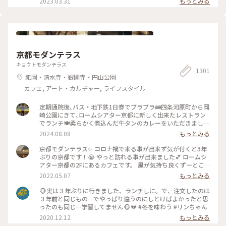
2023.03.31
もっとみる
夕暮れの二寧坂
うどお庭からしだれ桜の枝が出ていて、フォトスポットになっ
ていました☺️ #私のことりっぷ旅 #花だより #レトロな街 #My
ことりっぷ #二年坂 #二寧坂 #三年坂 #法観寺 #五重塔 #京都 #
お花見 #桜
京都モダンテラス
キョウトモダンテラス
1301
祇園・清水寺・銀閣寺・円山公園
カフェ, アート・カルチャー, ライフスタイル
定期通院後､バス・地下鉄1日券でブラブラ🚌四条河原町から岡
崎公園にきて､ロームシアター京都に新しく出来たレストラン
でランチ🍽️柔らかく煮込んだ牛タンのカレーをいただきました
🍛 #グルメ #ランチ #カレー
2024.08.08
もっとみる
京都モダンテラス✨ コロナ禍で来る事が出来ず気が付くと3年
ぶりの京都です！😭 やっと訪れる事が出来ました💕 ロームシ
アター京都の2Fにあるカフェです。 風が気持ち良くずーとこ
こで時間を過ごしていたいカフェです🥰 スズメが残したケー
2022.05.07
もっとみる
キのくずを食べにテーブルの上にやってきてました😆 #Myこ
とりっぷ #春風さんぽ
🐵実は３年ぶりに行きました、ランチしに。で、注文したのは
３年前と同じもの…でやっぱり違うのにしとけばよかったと思
ったのも同じ…学習してません🐵💔 #冬を味わう #リンちゃん
2020.12.12
もっとみる