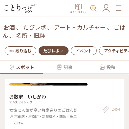
ガイド・マガジン
お酒
、
たびレポ
、
アート・カルチャー
、
ごは
ん
、
名所・旧跡
絞り込む
たびレポ
イベント
アクティビテ
スポット
記事
投稿
お数家 いしかわ
オカズヤイシカワ
2464
女性に人気が高い町家造りのごはん処
京都駅・河原町・京都御所・四条・壬生
ごはん