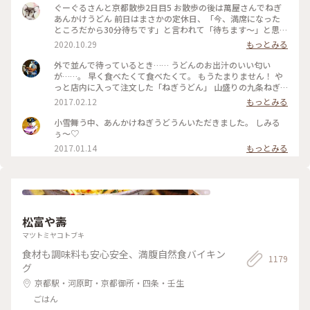
ぐーぐるさんと京都散歩2日目5 お散歩の後は萬屋さんでねぎ
あんかけうどん 前日はまさかの定休日、「今、満席になった
ところだから30分待ちです」と言われて「待ちます〜」と思わ
ず♡︎😆 検温もして無事にいただきました❣️ #小さな秋 #京都 #
2020.10.29
もっとみる
食欲の秋
外で並んで待っているとき…… うどんのお出汁のいい匂い
が……。 早く食べたくて食べたくて。 もうたまりません！ や
っと店内に入って注文した「ねぎうどん」 山盛りの九条ねぎ
と、おろし生姜がのってやってきました！ あ～～もう幸せ
2017.02.12
もっとみる
～！ 出汁の匂いを嗅ぎながら、ねぎと生姜、ねぎとうどん、
出汁の順で、あっという間に平らげてしまいました。 食べ終
小雪舞う中、あんかけねぎうどうんいただきました。 しみる
わったときに友人と目を合わせて笑顔でほっこり！ 身も心も
ぅ〜♡
充電満タン！ #和む #京都さんぽ#ことりっぷ京都
2017.01.14
もっとみる
松富や壽
マツトミヤコトブキ
食材も調味料も安心安全、満腹自然食バイキン
1179
グ
京都駅・河原町・京都御所・四条・壬生
ごはん