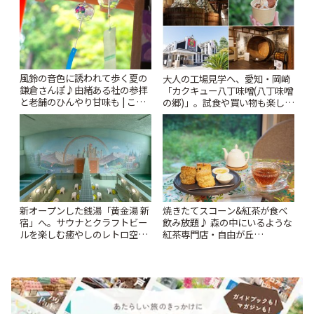
風鈴の音色に誘われて歩く夏の
大人の工場見学へ、愛知・岡崎
鎌倉さんぽ♪由緒ある社の参拝
「カクキュー八丁味噌(八丁味噌
と老舗のひんやり甘味も | こと
の郷)」。試食や買い物も楽しみ
りっぷ
♪ | ことりっぷ
新オープンした銭湯「黄金湯 新
焼きたてスコーン&紅茶が食べ
宿」へ。サウナとクラフトビー
飲み放題♪ 森の中にいるような
ルを楽しむ癒やしのレトロ空間
紅茶専門店・自由が丘
| ことりっぷ
「YOTSUBA TEA」でのんびり
時間 | ことりっぷ