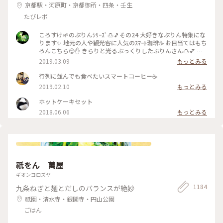
京都駅・河原町・京都御所・四条・壬生
たびレポ
ころすけ🌱のぷりんｼﾘｰｽﾞ🍮🎵その24 大好きなぷりん特集にな
ります✨ 地元の人や観光客に人気のｽﾏｰﾄ珈琲☕️ お目当てはもち
ろんこちら😊✋ きらりと光るぷっくりしたぷりんさん🍮💕 固
めで卵を感じる昔ながらのお味です😊ｶﾗﾒﾙｿｰｽはとても優しく
2019.03.09
もっとみる
苦味がなくて美味しかった～(*´∀｀*)🎶 ｶﾞﾗｽのお皿もお店の
昭和ﾚﾄﾛな雰囲気にぴったり合っていました💓たまごｻﾝﾄﾞもﾎｯﾄ
行列に並んでも食べたいスマートコーヒー☕️
ｹｰｷも美味しくて京都に来たらおすすめな喫茶店です🍴 #スマ
2019.02.10
もっとみる
ート珈琲 #ぷりん #プリン #昔ながら #光る #レトロ #昭和レト
ロ #喫茶店 #お目当て #自家製 #京都 #ぷりんシリーズ
ホットケーキセット
2018.06.06
もっとみる
祇をん 萬屋
ギオンヨロズヤ
1184
九条ねぎと麺とだしのバランスが絶妙
祇園・清水寺・銀閣寺・円山公園
ごはん