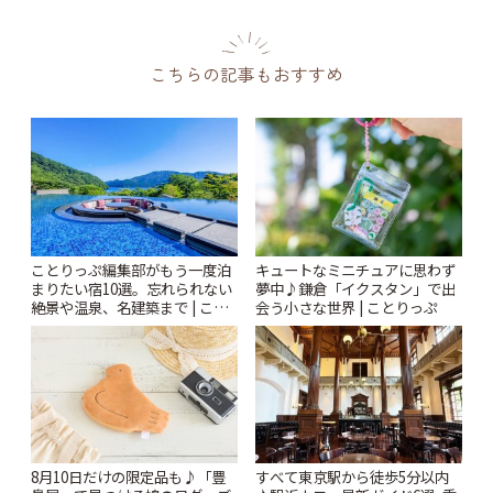
こちらの記事もおすすめ
ことりっぷ編集部がもう一度泊
キュートなミニチュアに思わず
まりたい宿10選。忘れられない
夢中♪鎌倉「イクスタン」で出
絶景や温泉、名建築まで | こと
会う小さな世界 | ことりっぷ
りっぷ
8月10日だけの限定品も♪「豊
すべて東京駅から徒歩5分以内