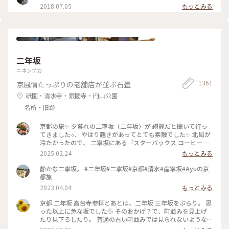
2018.07.05
もっとみる
二年坂
ニネンザカ
1361
京風情たっぷりの老舗店が並ぶ石畳
祇園・清水寺・銀閣寺・円山公園
名所・旧跡
京都の旅✨ 夕暮れの二寧坂（二年坂）が 綺麗だと聞いて行っ
てきました︎︎⟡.· やはり趣きがあってとても素敵でした✨ 北風が
冷たかったので、 二寧坂にある『スターバックス コーヒー 京
都二寧坂ヤサカ茶屋店』さんへ行き コーヒーであたたまりま
2025.02.24
もっとみる
した☕️✨ 抹茶バターサンドも美味しかった♡ こちらのスタバ
は、 築100年を超える伝統的な日本家屋の店舗で、 畳の間で
静かな二寧坂。 #二年坂#二寧坂#京都#清水#産寧坂#Ayuの京
コーヒー体験が楽しめます。 私の隣にいた観光客さんが、 畳
都旅
の間はどこかと聞いてこられたので こちらですよとお伝えし
2023.04.04
もっとみる
ました😊 観光客さんは「ここに来るのが 夢だったんです✨」
と話していました。 その気持ちがよくわかります。 とても素
京都 二年坂 高台寺参拝とあとは、二年坂 三年坂をぶらり。 思
敵なスタバでした⟡.·*. のんびりと散策が楽しい 夕暮れのニ寧
った以上に急な坂でした💦 そのおかげ？で、町並みを見上げ
坂でした(˶ˊᵕˋ˵)✨ #二寧坂 #二年坂 #京都 #京都旅 #スターバ
たり見下ろしたり。 普通の古い町並みでは見られないような
ックスコーヒー京都二寧坂ヤサカ茶屋店 #スタバ #ぽかぽか #
風景でした。 そして、見たかった町並み越しの五重塔✨ ちょ