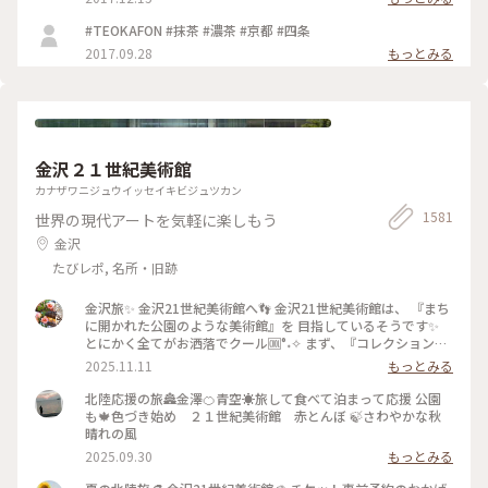
#TEOKAFON #抹茶 #濃茶 #京都 #四条
2017.09.28
もっとみる
金沢２１世紀美術館
カナザワニジュウイッセイキビジュツカン
1581
世界の現代アートを気軽に楽しもう
金沢
たびレポ, 名所・旧跡
金沢旅✨ 金沢21世紀美術館へ👣 金沢21世紀美術館は、 『まち
に開かれた公園のような美術館』を 目指しているそうです✨
とにかく全てがお洒落でクール🆒°˖✧ まず、『コレクション展
2 文字の可能性』を鑑賞。 現代アート作品における「文字」
2025.11.11
もっとみる
の表現に 焦点を当てて、文字が持つ可能性を 絵画、版画、
書、陶芸、映像など 様々な形式の作品を通して探求していま
北陸応援の旅🏯金澤🍊青空☀️旅して食べて泊まって応援 公園
す。 文字に関して多角的な視点から見た作品の数々、 こうい
も🍁色づき始め ２１世紀美術館 赤とんぼ 🍃さわやかな秋
う見方もあるんだ！と とても興味深かったです✨ また、
晴れの風
『SIDE CORE Living road, Living space / 生きている道、生き
2025.09.30
もっとみる
るための場所』も鑑賞。 これは、アートチームSIDE COREの
展覧会で、 「道」や「移動」をテーマに、 ストリートカルチ