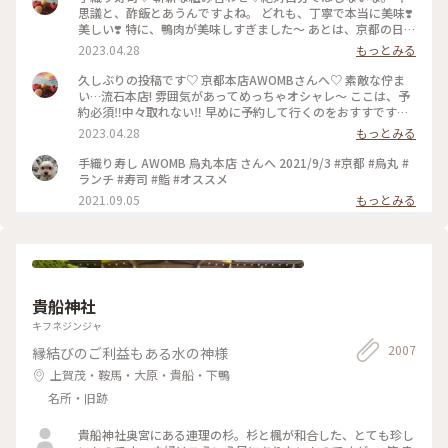
思議と、酢飯とあうんですよね。 どれも、丁寧で本当に美味❣️
美しい❣️ 特に、鴨肉が美味しすぎました〜 あとは、京都の日本
酒🍶♡ 素敵時間でした〜 #わたしのことりっぷ旅 #AWOMB #
2023.04.28
もっとみる
京都 #烏丸本店 #手織り寿司
久しぶりの投稿です♡ 京都本店AWOMBさんへ♡ 素敵な佇ま
い…流石本店! 雰囲気があってめっちゃオシャレ〜 ここは、予
約必須‼︎中々取れない‼︎ 早めに予約して行くのをおすすです♡
GW人すごそうですね… #京都 #AWOMB #烏丸本店 #手織り寿
2023.04.28
もっとみる
司
手織り寿し AWOMB 烏丸本店 さんへ 2021/9/3 #京都 #烏丸 #
ランチ #寿司 #鮨 #オススメ
2021.09.05
もっとみる
貴船神社
キフネジンジャ
2007
縁結びのご利益もある水の神様
上賀茂・鞍馬・大原・貴船・下鴨
名所・旧跡
貴船神社奥宮にある連理の杉。杉と楓が和合した、とても珍し