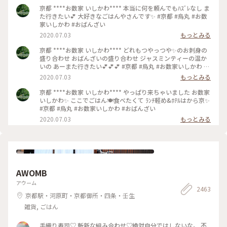
京都 ****お数家 いしかわ**** 本当に何を頼んでもﾊｽﾞﾚなし ま
た行きたい💕 大好きなごはんやさんです✨ #京都 #烏丸 #お数
家いしかわ #おばんざい
2020.07.03
もっとみる
京都 ****お数家 いしかわ**** どれもつやっつや✨のお刺身の
盛り合わせ おばんざいの盛り合わせ ジャスミンティーの温か
いの あーまた行きたい💕💕💕 #京都 #烏丸 #お数家いしかわ #
おばんざい #お刺身 #刺盛り #おばんざい盛り合わせ
2020.07.03
もっとみる
京都 ****お数家 いしかわ**** やっぱり来ちゃいました お数家
いしかわ✨ ここでごはん🍽️食べたくて ﾗﾝﾁ軽め&ﾎﾃﾙはから京✨
#京都 #烏丸 #お数家いしかわ #おばんざい
2020.07.03
もっとみる
AWOMB
アウーム
2463
京都駅・河原町・京都御所・四条・壬生
雑貨, ごはん
手織り寿司♡ 斬新な組み合わせ♡絶対自分ではしないな。 不