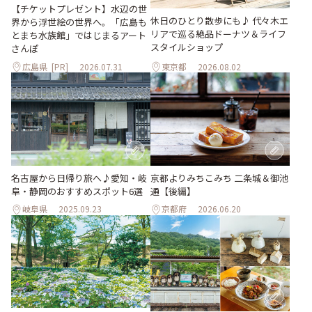
【チケットプレゼント】水辺の世
休日のひとり散歩にも♪ 代々木エ
界から浮世絵の世界へ。「広島も
リアで巡る絶品ドーナツ＆ライフ
とまち水族館」ではじまるアート
スタイルショップ
さんぽ
広島県
[PR]
2026.07.31
東京都
2026.08.02
名古屋から日帰り旅へ♪愛知・岐
京都よりみちこみち 二条城＆御池
阜・静岡のおすすめスポット6選
通【後編】
岐阜県
2025.09.23
京都府
2026.06.20