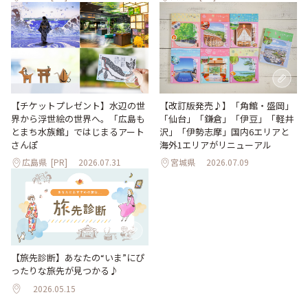
【改訂版発売♪】「角館・盛岡」
【チケットプレゼント】水辺の世
「仙台」「鎌倉」「伊豆」「軽井
界から浮世絵の世界へ。「広島も
沢」「伊勢志摩」国内6エリアと
とまち水族館」ではじまるアート
海外1エリアがリニューアル
さんぽ
広島県
[PR]
2026.07.31
宮城県
2026.07.09
【旅先診断】あなたの“いま”にぴ
ったりな旅先が見つかる♪
2026.05.15