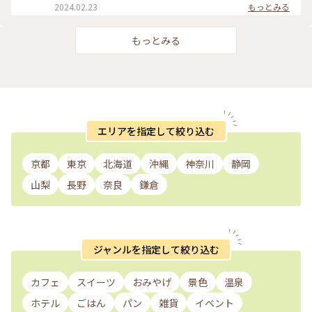
マツ計画」の1つ浜松市役所に設置されたエヴァンゲリオン初
からそのまま出てきたようなレストランや雑貨屋さん、カフェ
2024.02.23
もっとみる
号機立像を見に行きました。 天竜エリアが「シン・エヴァン
に癒やされるのはもちろん、この町にはいろいろな所に楽しめ
ゲリオン劇場版」に登場する「第3村」のモデルの1つトなり注
る仕掛けが隠れています。足元にひっそりある扉の中にウサギ
目を集めていました。 浜松市役所（浜松市中央区元城町103-2
のぬいぐるみが寝ていたり、手すりにハートがあったりと、見
もっとみる
本館1階） 令和8年1月25日まで 平日8時半〜17時15 分 土日
つけたら子供も大人も顔がほころぶような隠し要素があり、私
祝10時〜16時 とホームページには記載されています。 #私の
も見つけては年甲斐もなくはしゃいでいました。 ファンタジ
ことりっぷ旅
ーなかわいい空間がお好きであれば、是非足を運んでみてくだ
さい*⁠.⁠✧ なお、周辺の観光地として、車で30分ほどの所にステ
ーキ屋「さわやか」があります。お肉がとてもやわらかく絶品
で、噂に違わぬ味でした。ぬくもりの森で癒やされた後の腹ご
しらえにオススメです。 #静岡 #ぬくもりの森 #癒し旅
エリアを指定して絞り込む
京都
東京
北海道
沖縄
神奈川
静岡
山梨
長野
奈良
鎌倉
ジャンルを指定して絞り込む
カフェ
スイーツ
おみやげ
景色
温泉
ホテル
ごはん
パン
雑貨
イベント