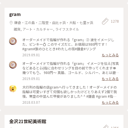
gram
1278
鎌倉・江の島・二階堂・由比ヶ浜・大船・七里ヶ浜
雑貨, アート・カルチャー, ライフスタイル
オーダーメイドで指輪が作れる「gram」② 波をイメージし
た、ピンキー💍 このサイズだと、お値段は980円です！
#gram#旅のひととき#わたしの街#鎌倉#リング
2019.09.01
もっとみる
オーダーメイドで指輪が作れる「gram」 イメージを伝え(写真
などあると👍)指に合わせリングを目の前で作ってくれます👁
幾つでも👌。 980円〜 真鍮、ゴールド、シルバー、あとは磨
きをかけるかマットな感じにするか💍😊✨✨ 今回は、左からピ
2019.09.01
もっとみる
ンキー、中指、親指と作りました😅 いつもは行列がすごいの
に、この日、整理券なし、30分並び入れました😱😱‼️(平日の
大行列の指輪の店gramへ行ってきました！オーダーメイドの
夕方) 皆さん、カップルもいだけど、グループで来られ旅の思
指輪は可愛いすぎて何個も欲しかったけどとりあえず2個で我
い出に作られたりしている方が多かったです😊 まさか、入れ
慢。寒空の中並んだ甲斐がありました^ ^ #鎌倉 #gram #指輪
ると思わなかったので、待ち時間に情報収集し勢いで作ったリ
#オーダーメイド
2018.03.07
もっとみる
ング。それでも、なんだか愛着がわきますね… 次は、重ね付け
られるのを作ろうかなぁ… #gram#旅のひととき#わたしの街#
鎌倉#リング
金沢21世紀美術館
1256