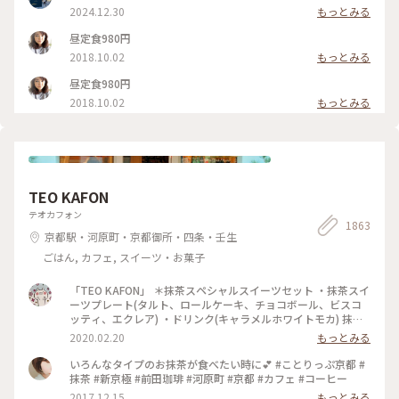
2024.12.30
もっとみる
昼定食980円
2018.10.02
もっとみる
昼定食980円
2018.10.02
もっとみる
TEO KAFON
テオカフォン
1863
京都駅・河原町・京都御所・四条・壬生
ごはん, カフェ, スイーツ・お菓子
「TEO KAFON」 ＊抹茶スペシャルスイーツセット ・抹茶スイ
ーツプレート(タルト、ロールケーキ、チョコボール、ビスコ
ッティ、エクレア) ・ドリンク(キャラメルホワイトモカ) 抹茶
三昧出来て大満足したそうです。 フォークを2本用意して頂い
2020.02.20
もっとみる
たのですが、娘一人で完食でした。 #TEO KAFON#抹茶三昧#
プチことりっぷ京都#冬のおでかけ
いろんなタイプのお抹茶が食べたい時に💕 #ことりっぷ京都 #
抹茶 #新京極 #前田珈琲 #河原町 #京都 #カフェ #コーヒー
2017.12.15
もっとみる