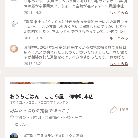
いものです。 夫婦はこういう風にありたいものですが......笑 奥
宮は厳かな雰囲気で、ちょっと空気が違います✨✨ 貴船神社ま
で行かれたら、是非行ってみてほしいです。
2021.04.01
もっとみる
*貴船神社 ❀.*･ﾟ . ずっと行きたかった貴船神社にこの夏行けま
した～。 . この写真は夕方くらいに撮影したのですが、とても
幻想的でした✧︎ . ちょうど七夕祭りもやっていて、境内では七
夕がたくさんありました🎋✧̣̥̇ . #貴船神社 #神社巡り #旅のひと
2019.08.26
もっとみる
とき #夏旅2019
貴船神社 2017年5月 京都府 朝早くから叡電に揺られて貴船口
駅へ！バスの始発前だったので、歩いて行きました。登り坂で
すが舗装された道路なので、行きやすかったです。 おかげで人
の少ないシーンとした空気を味わえたので良かったです。 御朱
2019.03.21
もっとみる
印ももらえて大満足でした☺️ 京都旅行は早寝早起きになりま
すね笑。 #京都 #貴船神社
おうちごはん ここら屋 御幸町本店
オウチゴハンココラヤゴコウマチホンテン
1915
野菜たっぷりの定食でほっこり
京都駅・河原町・京都御所・四条・壬生
ごはん
#京都 #三条 #ランチ #ミックス定食