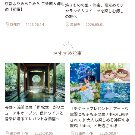
京都よりみちこみち 二条城＆御池
焼きものの里・信楽、窯元めぐり
通【前編】
やランチ＆スイーツを楽しむ癒し
の旅へ
京都府
2026.06.14
滋賀県
2026.05.01
おすすめ記事
長野・浅間温泉「界 松本」がリニ
【チケットプレゼント】アートな
ューアルオープン。信州ワインと
空間ともふもふの生きものに癒や
音楽に浸るエレガントな湯宿へ
されて♪ 大人も楽しめる神戸の水
族館「átoa」と周辺さんぽ
長野県
[PR]
2026.08.05
兵庫県
[PR]
2026.08.07