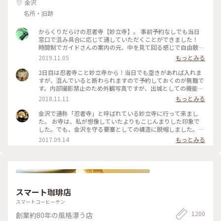
金沢
名所・旧跡
からくりだらけの忍者寺【妙立寺】。 事前予約なしでも当日
窓口で混み具合に応じて通していただくことができました！
時間制でガイドさんの案内の元、中を見て回る感じで自由散策
はできませんが様々なからくりの説明を聞くことができます。
2019.11.05
もっとみる
撮影禁止の為、中の写真はありませんが外人観光客にも人気な
ようで外国語での案内資料も充実していました。女子旅で茶屋
2日目は忍者寺こと妙立寺から！当日でも空きがあれば入れま
街に立ち寄った際についでに、と行ってみたら案外面白くて！
すが、混んでいると断わられますので予約しておくのが無難で
雨の日でも楽しめるのでおススメです。 #金沢 #寺 #妙立寺 #
す。内部撮影禁止のため外観写真ですが、出城としての機能が
外人さんに人気
凄かった…！前田家がどれほど徳川を警戒していたかよくわか
2018.11.11
もっとみる
りました。 #建物 #神社仏閣 #金沢 #石川
金沢で通称「忍者寺」と呼ばれている妙立寺に行って来まし
た。 お寺は、私が想像していたよりもこじんまりした印象で
した。でも、金沢を守る要塞としての構造に脱帽しました。
ちなみに、これはお寺の裏口にあたる場所です。人が多くて、
2017.09.14
もっとみる
驚きで正面を撮影するのを忘れてしまいました(笑) 見学には予
約が必要ですが、ぜひいってみてください。 #金沢 #寺
スマート珈琲店
スマートコーヒーテン
1200
創業約80年の風格漂う店