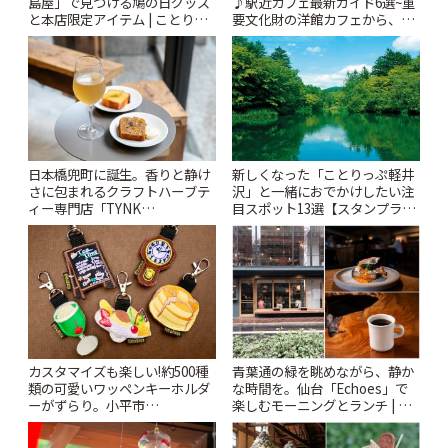
島屋」で見つける鳩の日グッズ
♪駅近カフェ最新ガイド6選~重
と本店限定アイテム | ことりっ
要文化財の洋館カフェから、改
ぷ
札すぐのレトロ喫茶まで~ | こと
りっぷ
日本橋兜町に誕生。香りと静け
新しくなった「ことりっぷ軽井
さに包まれるクラフトハーブテ
沢」と一緒におでかけしたい注
ィー専門店「TYNK
目スポット13選【スタンプラリ
Kabutocho」 | ことりっぷ
ー開催中】 | ことりっぷ
カスタマイズも楽しい!約500種
青葉通の緑を眺めながら、静か
類の可愛いワッペンキーホルダ
な時間を。仙台「Echoes」で
ーがずらり。小平市
楽しむモーニングとランチ | こ
「Kimamaya T&K」 | ことりっ
とりっぷ
ぷ