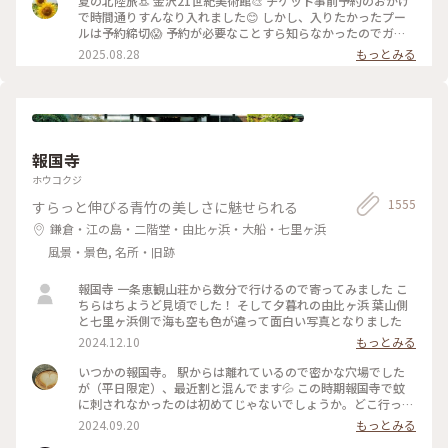
夏の北陸旅👒 金沢21世紀美術館🎨‎ チケット事前予約のおかげ
ャーの視点から 「異なる場所をつなぐ表現」、 「生きるため
で時間通りすんなり入れました😊 しかし、入りたかったプー
の場所」を 美術館の中に創出することを目指しているそう✨
ルは予約締切😱 予約が必要なことすら知らなかったのでガッ
様々な角度から道や移動を見ている作品、 一体感もあってと
カリ💧 そうですよね、人気の美術館ですものね… そして雨の
2025.08.28
もっとみる
っても面白かったです！ 一日中いても楽しめる とっても素敵
ため、屋外でプールを上から覗くのも中止になっていました💧
な美術館でした💕 ✳︎ 『コレクション展2 文字の可能性』
この時の展覧会はテーマが重く、見るのが辛くて途中でギブア
2025年9月27日(土) - 2026年1月18日(日） ✳︎ 『SIDE CORE
ップしてしまいました… 館内をぐるっと回っていると雨が止
Living road, Living space / 生きている道、生きるための場
み、上から覗くプールが見られるようになり急いで見学！ も
所』 2025年10月18日(土) - 2026年3月15日(日) #金沢21世紀
のの数分でまた雨が降り始めて見学中止になり、少しの間でし
美術館 #コレクション展2文字の可能性
たが見られて良かったです😊 館内外にアート作品に溢れ、か
#SIDECORELivingroadLivingspace/生きている道生きるため
報国寺
わいいラビットチェアや、憧れのアルネ・ヤコブセンデザイン
の場所 #ことりっぷと一緒 #金沢 #金沢旅
のアントチェアやスワンチェアに座れたのも満足✨ 女子トイレ
ホウコクジ
の中にもアートがありました🎨 #夏の北陸旅 #北陸旅 #金沢21
1555
すらっと伸びる青竹の美しさに魅せられる
世紀美術館 #美術館 #金沢 #石川 #アートな景色
鎌倉・江の島・二階堂・由比ヶ浜・大船・七里ヶ浜
風景・景色, 名所・旧跡
報国寺 一条恵観山荘から数分で行けるので寄ってみました こ
ちらはちようど見頃でした！ そして夕暮れの由比ヶ浜 葉山側
と七里ヶ浜側で海も空も色が違って面白い写真となりました
2024.12.10
もっとみる
いつかの報国寺。 駅からは離れているので密かな穴場でした
が（平日限定）、最近割と混んでます💦 この時期報国寺で蚊
に刺されなかったのは初めてじゃないでしょうか。どこ行っ
た〜🦟 #ことりっぷ旅2024 #鎌倉
2024.09.20
もっとみる