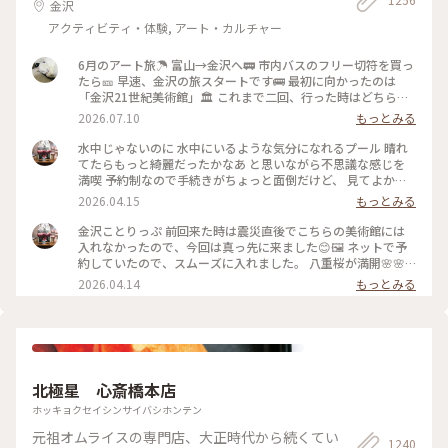
金沢
アクティビティ・体験, アート・カルチャー
6月のアート旅☂️ 富山→金沢へ🚃 市内バスのフリー切符を買っ
たら🎫 早速、金沢の旅スタートです🚌 最初に向かったのは
「金沢21世紀美術館」🏛️ これまで二回、行った時はどちらも
休館日😱 今回初めて、あのスイミングプールも見ることが 出
2026.07.10
もっとみる
来ました🏊🏊 ただ私は一人(笑)なのでプールに入っても上から
写真は撮れないよね⁉️と、、、 なので上から下の人達を見て楽
水中じゃないのに 水中にいるような気分になれるプール 晴れ
しみました😂 修学旅行かな❓の子供達の同行者の様に…🤣 混ま
てたらもっと綺麗だったかなあ と思いながら不思議な感じを
ないうちにと午前中に来たので そこまで混雑してなくゆっく
満喫 予約制なので手続きがちょっと面倒だけど、 見てよかっ
り出来ました✨✨ #ひみつの絶景 #ことりっぷ金沢 #金沢21世
た #ちいさな列車旅 #金沢#金沢21世紀美術館#プール #現代ア
2026.04.15
もっとみる
紀美術館#スイミングプール #金沢市内バスフリー切符
ート
金沢ことりっぷ 前回来た時は震災直後でこちらの美術館には
入れなかったので、今回は真っ先に来ました😊🖼️ ネットで予
約していたので、スムーズに入れました。 八重桜が満開🌸🌸
🌸🌸🌸 芝生も綺麗でとても気持ちいい。 フリースペースもた
2026.04.14
もっとみる
くさんあるので のんびり楽しめます。 今日は海外からの観光
客が多かったようで、 私も英語で案内されそうになりました
😅 #ちいさな列車旅 #金沢#石川県#金沢21世紀美術館#桜🌸#
現代アート
北極星 心斎橋本店
ホッキョクセイシンサイバシホンテン
元祖オムライスの専門店、大正時代から続くてい
1240