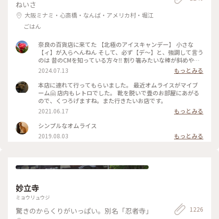
ねいさ
大阪ミナミ・心斎橋・なんば・アメリカ村・堀江
ごはん
奈良の百貨店に来てた 【北極のアイスキャンデー】 小さな
【ィ】が入らへんねん そして、必ず【デ〜】と、強調して言う
のは 昔のCMを知っている方々‼️ 割り箸みたいな棒が斜めやね
ん ※子供の頃は割り箸やと思いこんでた チョコと違うねん❗️ コ
2024.07.13
もっとみる
コアやねん❗️ #大阪市
本店に連れて行ってもらいました。 最近オムライスがマイブ
ーム🤗 店内もレトロでした。 靴を脱いで畳のお部屋にあがる
ので、くつろげますね。また行きたいお店です。
2021.06.17
もっとみる
シンプルなオムライス
2019.08.03
もっとみる
妙立寺
ミョウリュウジ
1226
驚きのからくりがいっぱい。別名「忍者寺」