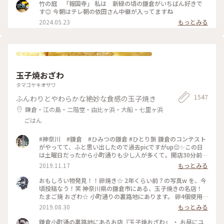
竹の庭 「報国寺」 私は 新緑の頃の鎌倉がいちばん好きで
す😊 今朝はテレ朝の依田さん中継が入ってますね
2024.05.23
もっとみる
玉子焼おざわ
タマゴヤキオザワ
1547
ふんわりとやわらかな絶妙な食感の玉子焼き
鎌倉・江の島・二階堂・由比ヶ浜・大船・七里ヶ浜
ごはん
#神奈川 #鎌倉 #ひみつの鎌倉 #ひとり旅 鎌倉のコンテスト
がやってて、ふと思い出したので過去picですがup😌✨この日
は土曜日だったから小町通りも少し人が多くて。開店30分前に
並び始めて、既に前に10人ほどいましたよ〜。運良く1巡目で
2019.11.17
もっとみる
入れたので、玉子焼きを注文😎なんともいえない甘さと出汁の
お味と、、、とりあえず美味😂笑！また機会があれば行きたい
おもしろい物発見！！卵焼き☆ 2年くらい前？の写真w を、今
なあ。
頃投稿なう！笑 神奈川県の鎌倉市にある、玉子焼きの名店！
たまご焼 おざわ☆ 小町通りの裏路地にあります。 卵4個使用
で、砂糖醤油の風味の後に、出汁の風味と旨みが来る感じでし
2019.08.30
もっとみる
た！ 口当たりは柔らでした！ 記憶でわ… 開店の11時半前に行
ったのに、長者の列で30分以上待った記憶が… 懐かし～ ま
鎌倉小町通の裏路地にあるお店『玉子焼おざわ』 ・ お昼にユ