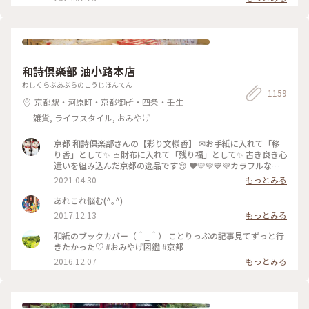
号機立像を見に行きました。 天竜エリアが「シン・エヴァン
に癒やされるのはもちろん、この町にはいろいろな所に楽しめ
ゲリオン劇場版」に登場する「第3村」のモデルの1つトなり注
る仕掛けが隠れています。足元にひっそりある扉の中にウサギ
目を集めていました。 浜松市役所（浜松市中央区元城町103-2
のぬいぐるみが寝ていたり、手すりにハートがあったりと、見
本館1階） 令和8年1月25日まで 平日8時半〜17時15 分 土日
つけたら子供も大人も顔がほころぶような隠し要素があり、私
祝10時〜16時 とホームページには記載されています。 #私の
も見つけては年甲斐もなくはしゃいでいました。 ファンタジ
ことりっぷ旅
ーなかわいい空間がお好きであれば、是非足を運んでみてくだ
和詩倶楽部 油小路本店
さい*⁠.⁠✧ なお、周辺の観光地として、車で30分ほどの所にステ
ーキ屋「さわやか」があります。お肉がとてもやわらかく絶品
わしくらぶあぶらのこうじほんてん
1159
で、噂に違わぬ味でした。ぬくもりの森で癒やされた後の腹ご
京都駅・河原町・京都御所・四条・壬生
しらえにオススメです。 #静岡 #ぬくもりの森 #癒し旅
雑貨, ライフスタイル, おみやげ
京都 和詩倶楽部さんの【彩り文様香】 ✉お手紙に入れて「移
り香」として✨ 👛財布に入れて「残り福」として✨ 古き良き心
遣いを組み込んだ京都の逸品です😊 ❤️💛💚💙💜カラフルな可
愛い「京もの」 持ってるだけで幸せな気持ちになりますよ〜(*
2021.04.30
もっとみる
´ᵕ`*) ❁❀✿✾🤍香りは 白檀🤍❁❀✿✾ 伝統文様の説明は写真5
枚目を見てくださいね✨ * 白檀はふくよかで優美さを兼ね備え
あれこれ悩む(^｡^)
高貴な心打つ香りがします(*´˘`*)♡♡♡ 大好きな香りです(｡･
2017.12.13
もっとみる
ω･｡)❁。🌼.*･ﾟ .ﾟ･*. * 古代より人の心を捉え 和らげてきた香
り。 お寺にいるような落ち着いた気持ちになります😌 * 今日
和紙のブックカバー（＾_＾） ことりっぷの記事見てずっと行
で4月も最終日。 過ぎ行く春を名残惜しみ 桜のお香をたきまし
きたかった♡ #おみやげ図鑑 #京都
た･:*:･(*´ｴ｀*)･:*:･ 🌸桜だけど 白檀の香りです😆 🐱にゃんこ
2016.12.07
もっとみる
のお香立てを見せたかったの〜😜 * 我慢がまんの連休ですが
お家時間も楽しく豊かに過ごしましょ💕 ～
🎼.•*¨*•.¸¸♬🎶•*¨*•.¸¸♬•*¨*•.¸¸♪😀❤🌷🐇🦋 先月 仙台三
越の京都展で買いました。 懐紙を利用した お箸袋の折り方な
ども教えていただきました〜😍 Webショップでも買えます