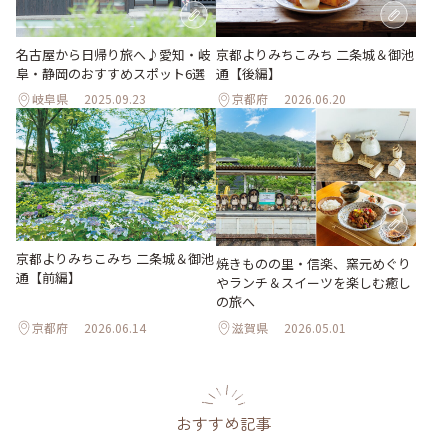
名古屋から日帰り旅へ♪愛知・岐
京都よりみちこみち 二条城＆御池
阜・静岡のおすすめスポット6選
通【後編】
岐阜県
2025.09.23
京都府
2026.06.20
京都よりみちこみち 二条城＆御池
焼きものの里・信楽、窯元めぐり
通【前編】
やランチ＆スイーツを楽しむ癒し
の旅へ
京都府
2026.06.14
滋賀県
2026.05.01
おすすめ記事