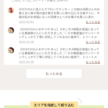
ごはん, カフェ, スイーツ・お菓子, おみやげ
OYATUYA.U 塩ミルクブロッククッキー この前は旦那さんのお
客さまに渡す用の焼き菓子を買いに来た🙌🏻その後すぐに、今
度は私のお世話になった同僚さんへのお菓子を買いに来た🙌🏻
🙌🏻 大切な人に何かかわいいお菓子渡したいな〜と思ったら
2023.05.02
もっとみる
ユーさんのお菓子が我が家では選ばれる☺️ #福岡#桜坂#ガトー
ショコラ#洋菓子#福岡土産#お土産
【OYATUYA.U おやつや.ゆぅ】 かれこれ4年程お世話になって
いる美容師さんにいただきました¨̮♡︎ その美容室はマンツーマ
ンでしっかり丁寧に対応してくれるのに格安で、トリートメン
トとか押し付けたりしない、とても居心地のいいお店です。 そ
2021.03.28
もっとみる
んな素敵な美容師なので、私がおいしいと思うおやつを何度か
差し入れをしていました。 そのお礼と言うことで準備してく
【OYATUYA.U おやつや.ゆぅ】 かれこれ4年程お世話になって
れていました。 このガトーショコラは濃厚でねっとりした食
いる美容師さんにいただきました¨̮♡︎ その美容室はマンツーマ
感、ひとくち食べただけで目と鼻の穴が大きくなってしまうぐ
ンでしっかり丁寧に対応してくれるのに格安で、トリートメン
らいおいしくて大満足なのですが、もちろんひとくちでは終わ
トとか押し付けたりしない、とても居心地のいいお店です。 そ
2021.03.28
もっとみる
りません( ˙༥˙ )✨ こんなおいしいものをいただけて 私は幸せで
んな素敵な美容師なので、私がおいしいと思うおやつを何度か
す( ¯ ¨̯ ¯̥̥ ) 開店前から行列が出来るのも頷けます。 ことりっぷ
差し入れをしていました。 そのお礼と言うことで準備してく
にも早いうちに投稿しなくちゃと思っていたお店です。
れていました。 このガトーショコラは濃厚でねっとりした食
もっとみる
感、ひとくち食べただけで目と鼻の穴が大きくなってしまうぐ
らいおいしくて大満足なのですが、もちろんひとくちでは終わ
りません( ˙༥˙ )✨ こんなおいしいものをいただけて 私は幸せで
す( ¯ ¨̯ ¯̥̥ ) 開店前から行列が出来るのも頷けます。 ことりっぷ
にも早いうちに投稿しなくちゃと思っていたお店です。
エリアを指定して絞り込む