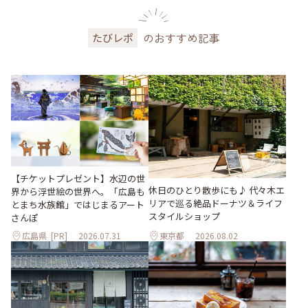
のおすすめ記事
たびレポ
【チケットプレゼント】水辺の世
休日のひとり散歩にも♪ 代々木エ
界から浮世絵の世界へ。「広島も
リアで巡る絶品ドーナツ＆ライフ
とまち水族館」ではじまるアート
スタイルショップ
さんぽ
広島県
[PR]
2026.07.31
東京都
2026.08.02