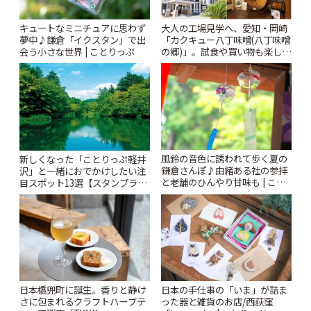
キュートなミニチュアに思わず
大人の工場見学へ、愛知・岡崎
夢中♪鎌倉「イクスタン」で出
「カクキュー八丁味噌(八丁味噌
会う小さな世界 | ことりっぷ
の郷)」。試食や買い物も楽しみ
♪ | ことりっぷ
風鈴の音色に誘われて歩く夏の
新しくなった「ことりっぷ軽井
鎌倉さんぽ♪由緒ある社の参拝
沢」と一緒におでかけしたい注
と老舗のひんやり甘味も | こと
目スポット13選【スタンプラリ
りっぷ
ー開催中】 | ことりっぷ
日本橋兜町に誕生。香りと静け
日本の手仕事の「いま」が詰ま
さに包まれるクラフトハーブテ
った器と雑貨のお店/西荻窪