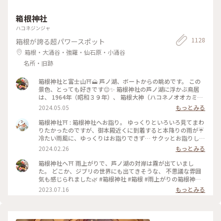
よ〜✨ エリアは妄想ことりっぷで*⋆✈京都にお邪魔しま〜す😊
⤵︎ ︎下のスポットから ことりっぷさんの記事がご覧になれます
箱根神社
よ😊 * #花を愉しむ #ことりっぷ京都 #京都 #和紙 #彩り文様香
ハコネジンジャ
#包み香 #和詩倶楽部 #わしくらぶ #お土産 #おみやげ #おみや
げ図鑑 #お香 #白檀 #和紙 #こもりっぷ仙台 #カメラ #カメラ初
1128
箱根が誇る超パワースポット
心者🔰 #fumitubu
箱根・大涌谷・強羅・仙石原・小涌谷
名所・旧跡
箱根神社と富士山⛩️🗻 芦ノ湖、ボートからの眺めです。 この
景色、とっても好きです😌✨ 箱根神社の芦ノ湖に浮かぶ鳥居
は、 1964年（昭和３９年）、 箱根大神（ハコネノオオカミ）
御鎮座 １２００年と東京オリンピック開催を奉祝記念し、
2024.05.05
もっとみる
「平和」の扁額が掲げられたそうです。 講和条約の全権特命大
使として調印した 吉田茂元首相が書かれたそうで、 それ以来
箱根神社⛩️ : 箱根神社へお詣り。 ゆっくりといろいろ見てまわ
「平和の鳥居」と親しまれています。 この「平和」の文字は、
りたかったのですが、御本殿近くに到着すると本降りの雨が☔️
芦ノ湖側からしか見られないので、 見た時はおおぉ〜✨と感動
冷たい雨風に、ゆっくりはお詣りできず… サクッとお詣りして
しました😊 #箱根神社 #芦ノ湖 #平和の鳥居 #GW #春色さがし
車に戻りました😭 : 九頭竜神社の新宮もあって見所満載です
2024.02.26
もっとみる
が、景色の写真も撮れず…残念でした😢 いろいろ後悔が残る…
また箱根に来たら、もう一度ちゃんとお詣りしに来たいです✨
箱根神社へ⛩ 雨上がりで、芦ノ湖の対岸は霧が出ていまし
木々や苔の緑が綺麗で癒されました🌿 : 平日なのにたくさんの
た。 どこか、ジブリの世界にも出てきそうな、 不思議な雰囲
人がいました。 御朱印もたくさん待つかな？と思ったけれど、
気も感じられました🌿 #箱根神社 #箱根 #雨上がりの箱根神社
意外にも待っている人はいなくて、すぐにいただくことができ
#私のことりっぷ旅 #美しい町
2023.07.16
もっとみる
ました。 : 特に良い写真もないのですが、旅の思い出投稿でし
た😊 : 📷:2024.2.19 Mon. : #私のことりっぷ旅 #冬の旅 #箱根日
帰り温泉旅 #神社 #神社巡り #箱根 #芦ノ湖 #箱根神社 #九頭竜
神社新宮 #みどりに癒される #また参拝したい #神奈川 #milk