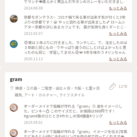
でランチ🍽️柔らかく煮込んだ牛タンのカレーをいただきました
🍛 #グルメ #ランチ #カレー
2024.08.08
もっとみる
京都モダンテラス✨ コロナ禍で来る事が出来ず気が付くと3年
ぶりの京都です！😭 やっと訪れる事が出来ました💕 ロームシ
アター京都の2Fにあるカフェです。 風が気持ち良くずーとこ
こで時間を過ごしていたいカフェです🥰 スズメが残したケー
2022.05.07
もっとみる
キのくずを食べにテーブルの上にやってきてました😆 #Myこ
とりっぷ #春風さんぽ
🐵実は３年ぶりに行きました、ランチしに。で、注文したのは
３年前と同じもの…でやっぱり違うのにしとけばよかったと思
ったのも同じ…学習してません🐵💔 #冬を味わう #リンちゃん
2020.12.12
もっとみる
gram
1278
鎌倉・江の島・二階堂・由比ヶ浜・大船・七里ヶ浜
雑貨, アート・カルチャー, ライフスタイル
オーダーメイドで指輪が作れる「gram」② 波をイメージし
た、ピンキー💍 このサイズだと、お値段は980円です！
#gram#旅のひととき#わたしの街#鎌倉#リング
2019.09.01
もっとみる
オーダーメイドで指輪が作れる「gram」 イメージを伝え(写真
などあると👍)指に合わせリングを目の前で作ってくれます👁