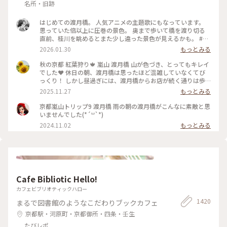
名所・旧跡
はじめての渡月橋。 人気アニメの主題歌にもなっています。
思っていた倍以上に圧巻の景色。 奥まで歩いて橋を渡り切る
直前、桂川を眺めるとまた少し違った景色が見えるかも。 #渡
月橋 #嵐山 #京都旅行 #嵐電 #京都観光
2026.01.30
もっとみる
秋の京都 紅葉狩り🍁 嵐山 渡月橋 山が色づき、とってもキレイ
でした❤️ 休日の朝、渡月橋は思ったほど混雑していなくてび
っくり！ しかし昼過ぎには、渡月橋からお店が続く通りは歩
行者天国になり多くの人でごったがえし、ボート乗り場では長
2025.11.27
もっとみる
蛇の列で60分待ちになってました😳 2025.11.23 #渡月橋 #紅
葉 #嵐山 #京都 #ことりっぷ #秋の装い
京都嵐山トリップ9 渡月橋 雨の朝の渡月橋がこんなに素敵と思
いませんでした(*´꒳`*)
2024.11.02
もっとみる
Cafe Bibliotic Hello!
カフェビブリオティックハロー
1420
まるで図書館のようなこだわりブックカフェ
京都駅・河原町・京都御所・四条・壬生
たびレポ