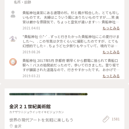
名所・旧跡
貴船神社奥宮にある連理の杉。杉と楓が和合した、とても珍し
いものです。 夫婦はこういう風にありたいものですが......笑 奥
宮は厳かな雰囲気で、ちょっと空気が違います✨✨ 貴船神社ま
で行かれたら、是非行ってみてほしいです。
2021.04.01
もっとみる
*貴船神社 ❀.*･ﾟ . ずっと行きたかった貴船神社にこの夏行けま
した～。 . この写真は夕方くらいに撮影したのですが、とても
幻想的でした✧︎ . ちょうど七夕祭りもやっていて、境内では七
夕がたくさんありました🎋✧̣̥̇ . #貴船神社 #神社巡り #旅のひと
2019.08.26
もっとみる
とき #夏旅2019
貴船神社 2017年5月 京都府 朝早くから叡電に揺られて貴船口
駅へ！バスの始発前だったので、歩いて行きました。登り坂で
すが舗装された道路なので、行きやすかったです。 おかげで人
の少ないシーンとした空気を味わえたので良かったです。 御朱
2019.03.21
もっとみる
印ももらえて大満足でした☺️ 京都旅行は早寝早起きになりま
すね笑。 #京都 #貴船神社
金沢２１世紀美術館
カナザワニジュウイッセイキビジュツカン
1581
世界の現代アートを気軽に楽しもう
金沢