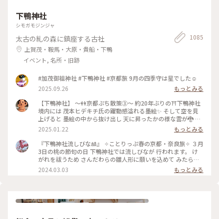
下鴨神社
シモガモジンジャ
1085
太古の糺の森に鎮座する古社
上賀茂・鞍馬・大原・貴船・下鴨
イベント, 名所・旧跡
#加茂御祖神社 #下鴨神社 #京都旅 9月の四季守は星でした☺️
2025.09.26
もっとみる
【下鴨神社】 〜👭京都ぷち散策③〜 約20年ぶりの⛩️下鴨神社
境内には 茂本ヒデキチ氏の躍動感溢れる墨絵✨ そして空を見
上げると 墨絵の中から抜け出し 天に昇ったかの様な雲が🐉 パ
ワーを感じ見入ってしまったd-maruでした #ご利益めぐり #
2025.01.22
もっとみる
下鴨神社
『下鴨神社流しびな🎎』 ✧︎ことりっぷ春の京都・奈良旅✧︎ ３月
3日の桃の節句の日 下鴨神社では流しびなが 行われます。 け
がれを祓うため さんだわらの雛人形に願いを込めて みたらし
川にひな人形を流します。 ちょうどこの日下鴨神社を 訪れる
2024.03.03
もっとみる
予定だったので なんとか見てみたいと思って 行きましたが、
たくさんの人垣で 流しびなの様子は 全然見えませんでした😂
最後ごろ少しだけ お内裏様とお雛様の姿を遠目に やっと見る
ことができました🎎😆 平安時代の装束をした お雛様や来賓や
幼稚園のお子さんたち 京都タワーのゆるキャラ かわいいたわ
わちゃんも登場😆 和紙でできた雛人形を 流していました。 園