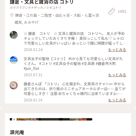
鎌倉・文具と雑貨の店 コトリ
児たちの歌うひな祭りの歌に ほっこり癒され 京都の雅な伝統
行事に 少しふれることができて よかったです🥰 ・ ・ #春色さ
カマクラブングトザッカノミセコトリ
1082
がし #私のことりっぷ旅 #ことりっぷ春の京都・奈良旅 #母娘
鎌倉・江の島・二階堂・由比ヶ浜・大船・七里ヶ浜
旅 #下鴨神社 #流しびな #流し雛 #伝統行事 #桃の節句 #ひな祭
り #お雛様 #お内裏様 #雛人形 #たわわちゃん #京都 #出町柳 #
雑貨, おみやげ
春 #春の京都 #ことりっぷ京都 #ひとり旅
☆ 鎌倉 コトリ ☆ 文具と雑貨の店 コトリへ。 友人が予め
チェックしていたおくすり手帳！ 真似っこして私も♡ レトロ
で可愛らしい文具がいっぱい あっという間に時間が経ってし
まいます。 そして懲りずにまた、小さいファイルを買ってしま
2026.02.24
もっとみる
った‥ #文具 #雑貨 #鎌倉 #鎌倉コトリ
文具女子の聖地【コトリ】 外から見ても可愛らしい文具がた
くさん。 #コトリ #文具女子の聖地 #文具房 #鎌倉市大町
#jun_flat
2025.07.31
もっとみる
鎌倉さんぽ 「コトリ」 心を掴まれ、文房具ガチャ✂️✏️ 中から
出てきたのは、折り紙のミニチュアキーホルダー😱✨✨ 全てが
可愛らしすぎ！ 注意:めちゃくちゃ精巧に出来ています👍✨
集めたくなるやつです…笑。 #鎌倉#コトリ#ガチャガチャ#折
2020.01.16
もっとみる
り紙
源光庵