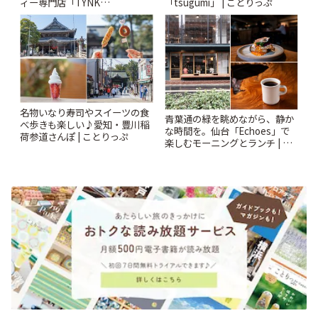
ィー専門店「TYNK
「tsugumi」 | ことりっぷ
Kabutocho」 | ことりっぷ
名物いなり寿司やスイーツの食
青葉通の緑を眺めながら、静か
べ歩きも楽しい♪愛知・豊川稲
な時間を。仙台「Echoes」で
荷参道さんぽ | ことりっぷ
楽しむモーニングとランチ | こ
とりっぷ