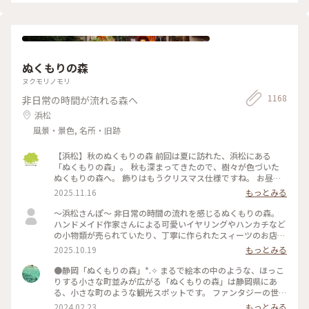
ぬくもりの森
ヌクモリノモリ
1168
非日常の時間が流れる森へ
浜松
風景・景色, 名所・旧跡
【浜松】秋のぬくもりの森 前回は夏に訪れた、浜松にある
「ぬくもりの森」。 秋も深まってきたので、樹々が色づいた
ぬくもりの森へ。 飾りはもうクリスマス仕様ですね。 お昼ご
飯の代わりに、「森のスモーキーターキーレッグ」をいただき
2025.11.16
もっとみる
ました。 ジューシーで、ちょっとスモーキーで、とても美味
しい。 ちょっと食べにくいけどw これひとつで結構お腹いっ
〜浜松さんぽ〜 非日常の時間の流れを感じるぬくもりの森。
ぱいになります。 次はもう少し食べやすそうな「骨付きソーセ
ハンドメイド作家さんによる可愛いイヤリングやハンカチなど
ージ」を試してみよう。 デザートにジェラート。 今回は地元
の小物類が売られていたり、丁寧に作られたスィーツのお店が
の三日日（みっかび）みかん味をチョイス。 こちらも安心の
数軒並ぶ可愛い森でした。 一番行きたかった森のチーズケー
2025.10.19
もっとみる
ちょうど良い美味しさ。
キやさんにて、森のピクニックセットを注文。 パイやクロワッ
サンなどのパンを1つ コンソメやコーンスープなどから1つ ボ
●静岡「ぬくもりの森」*⁠.⁠✧ まるで絵本の中のような、ほっこ
トルチーズケーキを1つ のセットです。 どれもしっかりした味
りする小さな町並みが広がる「ぬくもりの森」は静岡県にあ
で、だけどしつこくはなく大満足です。 浜松市の「シン・ハマ
る、小さな町のような観光スポットです。 ファンタジーの世界
マツ計画」の1つ浜松市役所に設置されたエヴァンゲリオン初
からそのまま出てきたようなレストランや雑貨屋さん、カフェ
2024.02.23
もっとみる