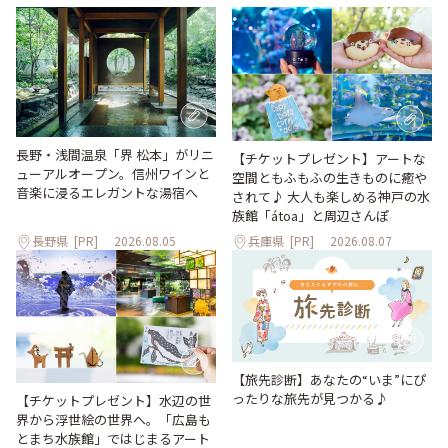
長野・浅間温泉「界 松本」がリニ
【チケットプレゼント】アートな
ューアルオープン。信州ワインと
空間ともふもふの生きものに癒や
音楽に浸るエレガントな湯宿へ
されて♪ 大人も楽しめる神戸の水
族館「átoa」と周辺さんぽ
長野県
[PR]
2026.08.05
兵庫県
[PR]
2026.08.07
【旅先診断】あなたの“いま”にぴ
ったりな旅先が見つかる♪
【チケットプレゼント】水辺の世
界から浮世絵の世界へ。「広島も
とまち水族館」ではじまるアート