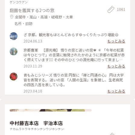
ゲンコウアン
1061
庭園を鑑賞する2つの窓
金閣寺・嵐山・高雄・嵯峨野・太秦
名所・旧跡
ざ 京都。観光客もほとんどおらすゆっくりたっぷり堪能😄
2024.06.13
もっとみる
京都鷹峯 【源光庵】 悟りの窓と迷いの窓🍁 ＊ 「今年の紅葉
は今ひとつで」の言葉に触発されたかのように京都の紅葉が赤
く燃えています❤️‍🔥 その中のひとつの源光庵に行って来ました
😊 ＊ 本堂にあるふたつの窓は『そうだ京都行こう』のCMでも
2023.11.29
もっとみる
取り上げられた窓です 悟りの窓は円型に［禅と円通］の心を
表し、円は大宇宙を表現する 迷いの窓は角型に［人間の生
青もみじシリーズ 悟りの窓 円型に「禅と円通の心」 円は大宇
涯］を象徴し、生老病死の四苦八苦を表している と、パンフ
宙を表現する。 迷いの窓 「人間の生涯」を象徴し、生老病死
レットに書かれていました😊 想像していたより大きな窓で、
の四苦八苦を表している。
実際にはもっと明るいお部屋です🍁 正面から見ると、窓に紅
2023.04.18
もっとみる
葉が写らないので💦 だいぶ斜めから撮ったりして頭を使った
ので これが迷い＆悟りね〜と自分なりに解釈さておきました
😆 本来ならの「悟りの窓」は自分自身を見直す窓。 「迷いの
窓」は、自身を省みるためにあるそうです。 ＊ 特に書院から
見える紅葉が素晴らしく✨ ②景色独り占めする人パート1💦 ③
景色独り占めする人パート2 💦 ④そして誰もいなくなった（一
中村藤吉本店 宇治本店
瞬だけ🤣） 紅葉が反射して床まで赤く染まってました❤️ ＊ ⑤
帰りがけに隣りの小部屋からいい匂いがすると見たら 人形型
ナカムラトウキチホンテンウジホンテン
の香炉で頭からスッーと煙が出てました😊 ＊ ツアーで団体の