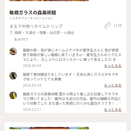
のミルキーな毎日
箱根ガラスの森美術館
ハコネガラスノモリビジュツカン
1128
まるで中世へタイムトリップ
箱根・大涌谷・強羅・仙石原・小涌谷
おみやげ
箱根の旅✨ 我が家にホームステイ中の留学生さんと 我が家家
族で新緑が美しい箱根に来ています🌿✨ 留学生さんのリクエス
トにより、 久しぶりにロマンスカーに乗って来ました😊 まず
は、箱根ガラスの森美術館へ°˖✧ 1番感動したのが、庭園でひ
2026.05.04
もっとみる
ときわ輝いていた 「クリスタル・ガラスの藤の花」💙💜🤍 藤
の花は春から初夏にかけて 箱根の山間に美しく咲くそうで、
箱根で美術館巡りをしています！ 天気も良くガラスがキラキ
またイタリア•フィレンツェにも 名所があるそうです✨ その藤
ラ光っていてとても素敵
の花をクリスタル・ガラスで表現... 爽やかな初夏の風と木漏れ
2026.03.24
もっとみる
日に輝く様子は 夢のように美しかったです𖧷 ⁺. 【展示期間】
2026年3月14日から6月25日まで。 #箱根ガラスの森美術館 #
箱根ガラスの森美術館 雲から時より差し込む日差しでキラキ
箱根 #ちいさな列車旅 #クリスタル・ガラスの藤の花 #藤の花
ラと輝いてました✨ 屋外は大迫力な作品、屋内は繊細な作品と
#藤 #久しぶりにロマンスカー
いう印象でした また違った季節に行くのも面白そうです！ . #
ことりっぷ #ことりっぷ箱根
2025.12.17
もっとみる