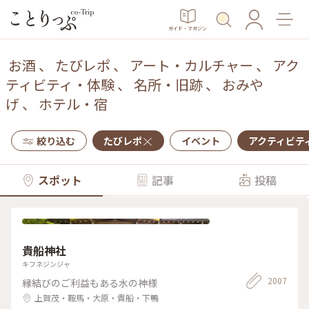
ガイド・マガジン
お酒
、
たびレポ
、
アート・カルチャー
、
アク
ティビティ・体験
、
名所・旧跡
、
おみや
げ
、
ホテル・宿
絞り込む
たびレポ
イベント
アクティビテ
スポット
記事
投稿
貴船神社
キフネジンジャ
2007
縁結びのご利益もある水の神様
上賀茂・鞍馬・大原・貴船・下鴨