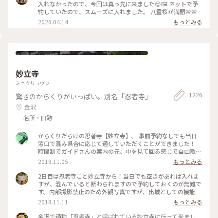
入れなかったので、今回は真っ先に来ました😊🖼️ ネットで予
約していたので、スムーズに入れました。 八重桜が満開🌸🌸
🌸🌸🌸 芝生も綺麗でとても気持ちいい。 フリースペースもた
2026.04.14
もっとみる
くさんあるので のんびり楽しめます。 今日は海外からの観光
客が多かったようで、 私も英語で案内されそうになりました
😅 #ちいさな列車旅 #金沢#石川県#金沢21世紀美術館#桜🌸#
現代アート
妙立寺
ミョウリュウジ
1226
驚きのからくりがいっぱい。別名「忍者寺」
金沢
名所・旧跡
からくりだらけの忍者寺【妙立寺】。 事前予約なしでも当日
窓口で混み具合に応じて通していただくことができました！
時間制でガイドさんの案内の元、中を見て回る感じで自由散策
はできませんが様々なからくりの説明を聞くことができます。
2019.11.05
もっとみる
撮影禁止の為、中の写真はありませんが外人観光客にも人気な
ようで外国語での案内資料も充実していました。女子旅で茶屋
2日目は忍者寺こと妙立寺から！当日でも空きがあれば入れま
街に立ち寄った際についでに、と行ってみたら案外面白くて！
すが、混んでいると断わられますので予約しておくのが無難で
雨の日でも楽しめるのでおススメです。 #金沢 #寺 #妙立寺 #
す。内部撮影禁止のため外観写真ですが、出城としての機能が
外人さんに人気
凄かった…！前田家がどれほど徳川を警戒していたかよくわか
2018.11.11
もっとみる
りました。 #建物 #神社仏閣 #金沢 #石川
金沢で通称「忍者寺」と呼ばれている妙立寺に行って来まし