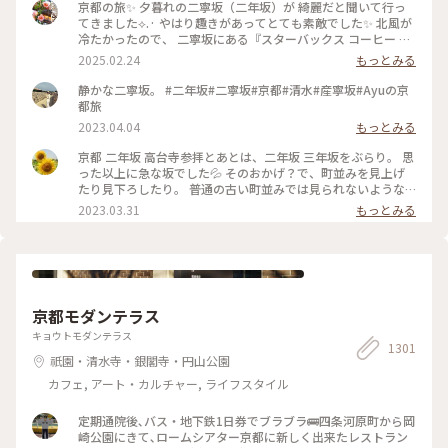
京都の旅✨ 夕暮れの二寧坂（二年坂）が 綺麗だと聞いて行っ
てきました︎︎⟡.· やはり趣きがあってとても素敵でした✨ 北風が
冷たかったので、 二寧坂にある『スターバックス コーヒー 京
都二寧坂ヤサカ茶屋店』さんへ行き コーヒーであたたまりま
2025.02.24
もっとみる
した☕️✨ 抹茶バターサンドも美味しかった♡ こちらのスタバ
は、 築100年を超える伝統的な日本家屋の店舗で、 畳の間で
静かな二寧坂。 #二年坂#二寧坂#京都#清水#産寧坂#Ayuの京
コーヒー体験が楽しめます。 私の隣にいた観光客さんが、 畳
都旅
の間はどこかと聞いてこられたので こちらですよとお伝えし
2023.04.04
もっとみる
ました😊 観光客さんは「ここに来るのが 夢だったんです✨」
と話していました。 その気持ちがよくわかります。 とても素
京都 二年坂 高台寺参拝とあとは、二年坂 三年坂をぶらり。 思
敵なスタバでした⟡.·*. のんびりと散策が楽しい 夕暮れのニ寧
った以上に急な坂でした💦 そのおかげ？で、町並みを見上げ
坂でした(˶ˊᵕˋ˵)✨ #二寧坂 #二年坂 #京都 #京都旅 #スターバ
たり見下ろしたり。 普通の古い町並みでは見られないような
ックスコーヒー京都二寧坂ヤサカ茶屋店 #スタバ #ぽかぽか #
風景でした。 そして、見たかった町並み越しの五重塔✨ ちょ
2023.03.31
もっとみる
夕暮れの二寧坂
うどお庭からしだれ桜の枝が出ていて、フォトスポットになっ
ていました☺️ #私のことりっぷ旅 #花だより #レトロな街 #My
ことりっぷ #二年坂 #二寧坂 #三年坂 #法観寺 #五重塔 #京都 #
お花見 #桜
京都モダンテラス
キョウトモダンテラス
1301
祇園・清水寺・銀閣寺・円山公園
カフェ, アート・カルチャー, ライフスタイル
定期通院後､バス・地下鉄1日券でブラブラ🚌四条河原町から岡
崎公園にきて､ロームシアター京都に新しく出来たレストラン