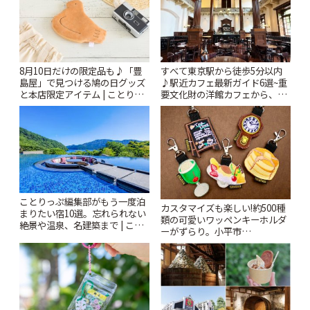
8月10日だけの限定品も♪「豊
すべて東京駅から徒歩5分以内
島屋」で見つける鳩の日グッズ
♪駅近カフェ最新ガイド6選~重
と本店限定アイテム | ことりっ
要文化財の洋館カフェから、改
ぷ
札すぐのレトロ喫茶まで~ | こと
りっぷ
ことりっぷ編集部がもう一度泊
カスタマイズも楽しい!約500種
まりたい宿10選。忘れられない
類の可愛いワッペンキーホルダ
絶景や温泉、名建築まで | こと
ーがずらり。小平市
りっぷ
「Kimamaya T&K」 | ことりっ
ぷ