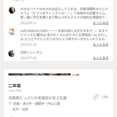
大きなバナナの木がお出迎えしてくれる、京都清明町のブック
カフェ「ビブリオティックハロー！」で真夜中の読書タイム。
壁一面に佇む本棚と光で照らされたデスクが知的な雰囲気で、
これぞ大人カフェでした。2階に貫けている本棚を見に行く
2022.09.11
もっとみる
と、ちょっとスケスケの渡り廊下でスリリング。スイーツもド
リンクも美味しくて、夜遅くまでやっているのも嬉しくて。。
cafe bibliotic hello！〜〜 お店の前には大きな木々…。まるで
これは出張の度に立ち寄りそうです。築150年以上の町屋をリ
ジャングル⁇ 店内は 本がたくさんあり大人な雰囲気〜📖 わたし
ノベしたというところも見応えあり。観光というよりも、ロー
は カフェラテとレモンのタルト🍋爽やか〜❣️タルトのうえの レ
カルに寄り添っているようで温かい空気も感じました。 #私の
モンのドライフルーツがめちゃくちゃ美味しい❣️ カフェの横で
2019.07.10
もっとみる
ことりっぷ2022 #Myことりっぷ #京都カフェ #ブックカフ
は パンも販売してます。こちらも魅力的でしたが またの機会
ェ #読書 #ガトーショコラ #コーヒー
に〜 #京都#カフェ#レモンタルト
花咲くシーズン
2018.07.05
もっとみる
二年坂
ニネンザカ
1361
京風情たっぷりの老舗店が並ぶ石畳
祇園・清水寺・銀閣寺・円山公園
名所・旧跡