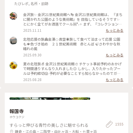
たびレポ, 名所・旧跡
金沢旅✨ 金沢21世紀美術館へ👣 金沢21世紀美術館は、 『まち
に開かれた公園のような美術館』を 目指しているそうです✨
とにかく全てがお洒落でクール🆒°˖✧ まず、『コレクション展
2 文字の可能性』を鑑賞。 現代アート作品における「文字」
2025.11.11
もっとみる
の表現に 焦点を当てて、文字が持つ可能性を 絵画、版画、
書、陶芸、映像など 様々な形式の作品を通して探求していま
北陸応援の旅🏯金澤🍊青空☀️旅して食べて泊まって応援 公園
す。 文字に関して多角的な視点から見た作品の数々、 こうい
も🍁色づき始め ２１世紀美術館 赤とんぼ 🍃さわやかな秋
う見方もあるんだ！と とても興味深かったです✨ また、
晴れの風
『SIDE CORE Living road, Living space / 生きている道、生き
2025.09.30
もっとみる
るための場所』も鑑賞。 これは、アートチームSIDE COREの
展覧会で、 「道」や「移動」をテーマに、 ストリートカルチ
夏の北陸旅👒 金沢21世紀美術館🎨‎ チケット事前予約のおかげ
ャーの視点から 「異なる場所をつなぐ表現」、 「生きるため
で時間通りすんなり入れました😊 しかし、入りたかったプー
の場所」を 美術館の中に創出することを目指しているそう✨
ルは予約締切😱 予約が必要なことすら知らなかったのでガッ
様々な角度から道や移動を見ている作品、 一体感もあってと
カリ💧 そうですよね、人気の美術館ですものね… そして雨の
2025.08.28
もっとみる
っても面白かったです！ 一日中いても楽しめる とっても素敵
ため、屋外でプールを上から覗くのも中止になっていました💧
な美術館でした💕 ✳︎ 『コレクション展2 文字の可能性』
この時の展覧会はテーマが重く、見るのが辛くて途中でギブア
2025年9月27日(土) - 2026年1月18日(日） ✳︎ 『SIDE CORE
ップしてしまいました… 館内をぐるっと回っていると雨が止
Living road, Living space / 生きている道、生きるための場
み、上から覗くプールが見られるようになり急いで見学！ も
所』 2025年10月18日(土) - 2026年3月15日(日) #金沢21世紀
のの数分でまた雨が降り始めて見学中止になり、少しの間でし
美術館 #コレクション展2文字の可能性
たが見られて良かったです😊 館内外にアート作品に溢れ、か
#SIDECORELivingroadLivingspace/生きている道生きるため
報国寺
わいいラビットチェアや、憧れのアルネ・ヤコブセンデザイン
の場所 #ことりっぷと一緒 #金沢 #金沢旅
のアントチェアやスワンチェアに座れたのも満足✨ 女子トイレ
ホウコクジ
の中にもアートがありました🎨 #夏の北陸旅 #北陸旅 #金沢21
1555
すらっと伸びる青竹の美しさに魅せられる
世紀美術館 #美術館 #金沢 #石川 #アートな景色
鎌倉・江の島・二階堂・由比ヶ浜・大船・七里ヶ浜