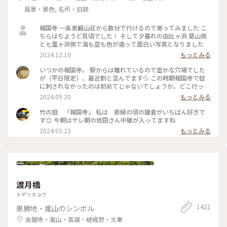
風景・景色, 名所・旧跡
報国寺 一条恵観山荘から数分で行けるので寄ってみました こ
ちらはちようど見頃でした！ そして夕暮れの由比ヶ浜 葉山側
と七里ヶ浜側で海も空も色が違って面白い写真となりました
2024.12.10
もっとみる
いつかの報国寺。 駅からは離れているので密かな穴場でした
が（平日限定）、最近割と混んでます💦 この時期報国寺で蚊
に刺されなかったのは初めてじゃないでしょうか。どこ行っ
た〜🦟 #ことりっぷ旅2024 #鎌倉
2024.09.20
もっとみる
竹の庭 「報国寺」 私は 新緑の頃の鎌倉がいちばん好きで
す😊 今朝はテレ朝の依田さん中継が入ってますね
2024.05.23
もっとみる
渡月橋
トゲツキョウ
1421
景勝地・嵐山のシンボル
金閣寺・嵐山・高雄・嵯峨野・太秦