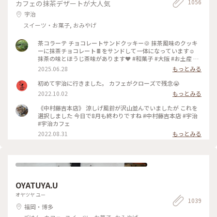
1056
カフェの抹茶デザートが大人気
方も来られていましたが 比較的空いている方だと思います😊
🍁 目の前がバス停で地下鉄北大路駅や京都駅からバス🚌出て
宇治
ます。 近くに同じく紅葉で有名な光悦寺、常照寺が徒歩圏内に
スイーツ・お菓子, おみやげ
あるので一緒に回られる方が多いようでした🍁 ＊ 源光庵には
血天井があって 伏見城が落城した時の自刃した武将の血の付
いた床板を供養の為にこちらに移したものだそうですが 見る
茶コラーテ チョコレートサンドクッキー🍪 抹茶風味のクッキ
のを忘れてました😅 渡り廊下の天井にあったらしいので、知
ーに抹茶チョコレート🍫をサンドして一体になっています☺️
らず知らず通っていたようです😱 #京都紅葉 #紅葉2023 #源光
抹茶の味とほうじ茶味があります❤️ #和菓子 #大阪 #お土産 #
庵 #私のことりっぷ旅 #秋さんぽ
京都 #抹茶 #アートな景色 抹茶の生茶ゼリイを本当は買うつも
2025.06.28
もっとみる
りだったのですが... 持って歩く🚶のはちょっと… と思って、後
からお店に寄ったら売り切れ！Σ(×_×;)!残念、あの時買って
初めて宇治に行きました。 カフェがクローズで残念😭
置けば… 仕方ないので、これにしました。🩷 美味しいクッキ
2022.10.02
もっとみる
ー🍪で良かったです☺️ 大阪のKITTEと阪急百貨店で手に入り
ます❤️ スポットは宇治の本店にしました。
《中村藤吉本店》 涼しげ風鈴が沢山並んでいましたが これを
選択しました 今日で8月も終わりですね #中村藤吉本店 #宇治
#宇治カフェ
2022.08.31
もっとみる
OYATUYA.U
オヤツヤ ユー
1039
福岡・博多