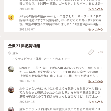
幾つでも👌。 980円〜 真鍮、ゴールド、シルバー、あとは磨
きをかけるかマットな感じにするか💍😊✨✨ 今回は、左からピ
2019.09.01
もっとみる
ンキー、中指、親指と作りました😅 いつもは行列がすごいの
に、この日、整理券なし、30分並び入れました😱😱‼️(平日の
大行列の指輪の店gramへ行ってきました！オーダーメイドの
夕方) 皆さん、カップルもいだけど、グループで来られ旅の思
指輪は可愛いすぎて何個も欲しかったけどとりあえず2個で我
い出に作られたりしている方が多かったです😊 まさか、入れ
慢。寒空の中並んだ甲斐がありました^ ^ #鎌倉 #gram #指輪
ると思わなかったので、待ち時間に情報収集し勢いで作ったリ
#オーダーメイド
2018.03.07
もっとみる
ング。それでも、なんだか愛着がわきますね… 次は、重ね付け
られるのを作ろうかなぁ… #gram#旅のひととき#わたしの街#
鎌倉#リング
金沢21世紀美術館
1256
金沢
アクティビティ・体験, アート・カルチャー
6月のアート旅☂️ 富山→金沢へ🚃 市内バスのフリー切符を買っ
たら🎫 早速、金沢の旅スタートです🚌 最初に向かったのは
「金沢21世紀美術館」🏛️ これまで二回、行った時はどちらも
休館日😱 今回初めて、あのスイミングプールも見ることが 出
2026.07.10
もっとみる
来ました🏊🏊 ただ私は一人(笑)なのでプールに入っても上から
写真は撮れないよね⁉️と、、、 なので上から下の人達を見て楽
水中じゃないのに 水中にいるような気分になれるプール 晴れ
しみました😂 修学旅行かな❓の子供達の同行者の様に…🤣 混ま
てたらもっと綺麗だったかなあ と思いながら不思議な感じを
ないうちにと午前中に来たので そこまで混雑してなくゆっく
満喫 予約制なので手続きがちょっと面倒だけど、 見てよかっ
り出来ました✨✨ #ひみつの絶景 #ことりっぷ金沢 #金沢21世
た #ちいさな列車旅 #金沢#金沢21世紀美術館#プール #現代ア
2026.04.15
もっとみる
紀美術館#スイミングプール #金沢市内バスフリー切符
ート
金沢ことりっぷ 前回来た時は震災直後でこちらの美術館には