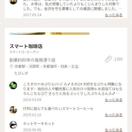
た。 お寺は、私が想像していたよりもこじんまりした印象で
した。でも、金沢を守る要塞としての構造に脱帽しました。
ちなみに、これはお寺の裏口にあたる場所です。人が多くて、
2017.09.14
もっとみる
驚きで正面を撮影するのを忘れてしまいました(笑) 見学には予
約が必要ですが、ぜひいってみてください。 #金沢 #寺
スマート珈琲店
スマートコーヒーテン
1200
創業約80年の風格漂う店
京都駅・河原町・京都御所・四条・壬生
たびレポ
ころすけ🌱のぷりんｼﾘｰｽﾞ🍮🎵その24 大好きなぷりん特集にな
ります✨ 地元の人や観光客に人気のｽﾏｰﾄ珈琲☕️ お目当てはもち
ろんこちら😊✋ きらりと光るぷっくりしたぷりんさん🍮💕 固
めで卵を感じる昔ながらのお味です😊ｶﾗﾒﾙｿｰｽはとても優しく
2019.03.09
もっとみる
苦味がなくて美味しかった～(*´∀｀*)🎶 ｶﾞﾗｽのお皿もお店の
昭和ﾚﾄﾛな雰囲気にぴったり合っていました💓たまごｻﾝﾄﾞもﾎｯﾄ
行列に並んでも食べたいスマートコーヒー☕️
ｹｰｷも美味しくて京都に来たらおすすめな喫茶店です🍴 #スマ
2019.02.10
もっとみる
ート珈琲 #ぷりん #プリン #昔ながら #光る #レトロ #昭和レト
ロ #喫茶店 #お目当て #自家製 #京都 #ぷりんシリーズ
ホットケーキセット
2018.06.06
もっとみる