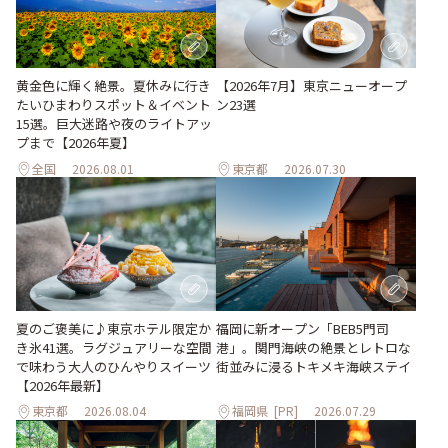
黄金色に輝く絶景。夏休みに行き
【2026年7月】東京ニューオープ
たいひまわりスポット＆イベント
ン23選
15選。巨大迷路や夜のライトアッ
プまで【2026年夏】
全国
2026.08.01
東京都
2026.07.30
夏のご褒美に♪東京ホテル限定か
福岡に新オープン「BEB5門司
き氷41選。ラグジュアリーな空間
港」。関門海峡の絶景とレトロな
で味わう大人のひんやりスイーツ
街並みに浸るトキメキ海峡ステイ
【2026年最新】
東京都
2026.08.04
福岡県
[PR]
2026.07.29