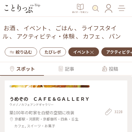
ガイド・マガジン
お酒
、
イベント
、
ごはん
、
ライフスタイ
ル
、
アクティビティ・体験
、
カフェ
、
パン
絞り込む
たびレポ
イベント
アクティビテ
スポット
記事
投稿
うめぞの ＣＡＦＥ＆ＧＡＬＬＥＲＹ
ウメゾノカフェアンドギャラリー
3228
築100年の町家を白壁の空間に改装
京都駅・河原町・京都御所・四条・壬生
カフェ, スイーツ・お菓子