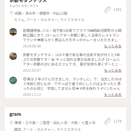
キョウトモダンテラス
1301
祇園・清水寺・銀閣寺・円山公園
カフェ, アート・カルチャー, ライフスタイル
定期通院後､バス・地下鉄1日券でブラブラ🚌四条河原町から岡
崎公園にきて､ロームシアター京都に新しく出来たレストラン
でランチ🍽️柔らかく煮込んだ牛タンのカレーをいただきました
🍛 #グルメ #ランチ #カレー
2024.08.08
もっとみる
京都モダンテラス✨ コロナ禍で来る事が出来ず気が付くと3年
ぶりの京都です！😭 やっと訪れる事が出来ました💕 ロームシ
アター京都の2Fにあるカフェです。 風が気持ち良くずーとこ
こで時間を過ごしていたいカフェです🥰 スズメが残したケー
2022.05.07
もっとみる
キのくずを食べにテーブルの上にやってきてました😆 #Myこ
とりっぷ #春風さんぽ
🐵実は３年ぶりに行きました、ランチしに。で、注文したのは
３年前と同じもの…でやっぱり違うのにしとけばよかったと思
ったのも同じ…学習してません🐵💔 #冬を味わう #リンちゃん
2020.12.12
もっとみる
gram
1278
鎌倉・江の島・二階堂・由比ヶ浜・大船・七里ヶ浜
雑貨, アート・カルチャー, ライフスタイル