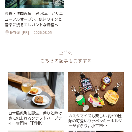
長野・浅間温泉「界 松本」がリニ
ューアルオープン。信州ワインと
音楽に浸るエレガントな湯宿へ
長野県
[PR]
2026.08.05
こちらの記事もおすすめ
日本橋兜町に誕生。香りと静け
カスタマイズも楽しい!約500種
さに包まれるクラフトハーブテ
類の可愛いワッペンキーホルダ
ィー専門店「TYNK
ーがずらり。小平市
Kabutocho」 | ことりっぷ
「Kimamaya T&K」 | ことりっ