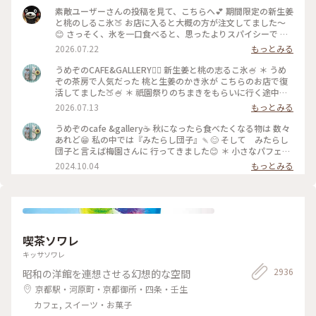
素敵ユーザーさんの投稿を見て、こちらへ💕 期間限定の新生姜
と桃のしるこ氷🍑 お店に入ると大概の方が注文してました〜
😊 さっそく、氷を一口食べると、思ったよりスパイシーで 生
姜の風味が口いっぱい広がります🥰 氷で生姜…はじめて…！
2026.07.22
もっとみる
桃も程よい量で、食べ進めると下には、こし餡！ だから、し
るこなんですね〜🤔 頼んだ時は、何でだろうと思ったけど、な
うめぞのCAFE&GALLERY🏳️‍🌈 新生姜と桃の志るこ氷🍧 ＊ うめ
るほど〜です😘 この後も、山鉾巡りなので、あっという間に
ぞの茶房で人気だった 桃と生姜のかき氷が こちらのお店で復
汗💦になるけど、 真夏に食べるかき氷🍧、魅力的ですよね✨✨
活してました🍑🍧 ＊ 祇園祭りのちまきをもらいに行く途中に
#かき氷 #桃のかき氷
寄ろうかなどうしようかな？と 考えながら前を通ったら桃氷
2026.07.13
もっとみる
の看板でていたので スルーできませんでした😆 ＊ ぴりりとく
る新生姜のシロップが すごいアクセントになって🫚 合間合間
うめぞのcafe &gallery☕️ 秋になったら食べたくなる物は 数々
にみずみずしい桃のスライスを いただきます🍑 ちょっと見え
あれど😁 私の中では『みたらし団子』🍡😊 そして みたらし
づらいですが 中にはもっちり白玉と そしてこし餡が入ってい
団子と言えば梅園さんに 行ってきました😊 ＊ 小さなパフェと
るので 最後には、しるこ氷としていただきました😊 ＊ 人気か
みたらし団子のセット🩷 この小さなパフェのセットが復活し
2024.10.04
もっとみる
き氷だけに🍧 私が最後の一杯だったようで 注文したあとにす
て 小躍りです😁 パフェにはわらび餅と小さな抹茶アイスとク
ぐに看板が引き上げられました💦 後からくる人くる人残念が
ッキーの シンプルなパフェで みたらし団子な合間に食べると
っておられたので （先注文のレジ横の席でした） 暑い中を目
相乗効果でとっても美味しいです😊 もちもちで焦げ目が香ば
当てに来て🍑なかった時の衝撃を 考えたら、食べられて本当
しい 蜜がたっぷりのみたらし団子はやっぱり 美味しかったで
に幸せでした😊 ＊ ギャラリーでは風鈴展が🎐 陶器のブルーの
す🩷 ＊ 投稿の度に言っているような気もしますが 同じ梅園さ
かわいい風鈴たちでした😊 #京都カフェ #かき氷 #桃活 #う
んでも三条店は行列出来てますが こちらはいつもすんなり入
喫茶ソワレ
めぞの #梅園
れます😊 店内の配置を変えられたようで✨ 奥の中庭前の席が2
人席になり 通い始めて幾数年 初めて窓際に座る事ができま
キッサソワレ
した😊 中庭がいい感じです😊🌳 ＊ うめぞのcafe＆galleryは
2936
昭和の洋館を連想させる幻想的な空間
ちょっと甘い物が食べたいなぁーと 思う時に足が向いてしま
うお店です😊 #京都カフェ #パフェ活2024 #みたらし団子 #秋
京都駅・河原町・京都御所・四条・壬生
の彩り #クラシカルな街 #私の好きな京都
カフェ, スイーツ・お菓子