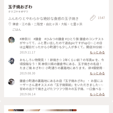
玉子焼おざわ
タマゴヤキオザワ
1547
ふんわりとやわらかな絶妙な食感の玉子焼き
鎌倉・江の島・二階堂・由比ヶ浜・大船・七里ヶ浜
ごはん
#神奈川 #鎌倉 #ひみつの鎌倉 #ひとり旅 鎌倉のコンテスト
がやってて、ふと思い出したので過去picですがup😌✨この日
は土曜日だったから小町通りも少し人が多くて。開店30分前に
並び始めて、既に前に10人ほどいましたよ〜。運良く1巡目で
2019.11.17
もっとみる
入れたので、玉子焼きを注文😎なんともいえない甘さと出汁の
お味と、、、とりあえず美味😂笑！また機会があれば行きたい
おもしろい物発見！！卵焼き☆ 2年くらい前？の写真w を、今
なあ。
頃投稿なう！笑 神奈川県の鎌倉市にある、玉子焼きの名店！
たまご焼 おざわ☆ 小町通りの裏路地にあります。 卵4個使用
で、砂糖醤油の風味の後に、出汁の風味と旨みが来る感じでし
2019.08.30
もっとみる
た！ 口当たりは柔らでした！ 記憶でわ… 開店の11時半前に行
ったのに、長者の列で30分以上待った記憶が… 懐かし～ ま
鎌倉小町通の裏路地にあるお店『玉子焼おざわ』 ・ お昼にユ
た、食べに行きたいな～ #神奈川 #鎌倉 #玉子焼き #おざわ #御
ーザーさん達オススメの「玉子焼御前」をいただきました✨✨
膳 #名店 #小町通り #裏 #過去
甘めの出汁で焼き上げたフワフワ熱々の玉子焼、一口食べると
旨味がジュワーッと広がります😆 この味は絶対家で再現でき
2019.06.14
もっとみる
ない美味しさです🌟 ・ ちなみに、ご飯の上の昆布もいいお
味。 玉子焼の箸休め的な役目を果たしていますよ😊 鎌倉に行
かれた時はぜひご賞味あれ！ #玉子焼おざわ #玉子焼御前 #鎌
倉 #小町通り