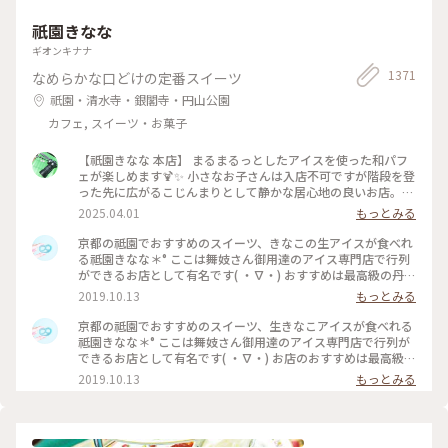
祇園きなな
ギオンキナナ
1371
なめらかな口どけの定番スイーツ
祇園・清水寺・銀閣寺・円山公園
カフェ, スイーツ・お菓子
【祇園きなな 本店】 まるまるっとしたアイスを使った和パフ
ェが楽しめます🍹✨ 小さなお子さんは入店不可ですが階段を登
った先に広がるこじんまりとして静かな居心地の良いお店。
パフェはきなこや抹茶、黒ゴマなどを使った和なものからティ
2025.04.01
もっとみる
ラミスの入ったイタリアン風、ベリーを使ったものなど様々。
アイスの食べ比べやふわふわのかき氷、焼き菓子、クロックム
京都の祗園でおすすめのスイーツ、きなこの生アイスが食べれ
ッシュのようなフードメニューもあります。 こちらもアニメ・
る祗園きなな＊° ここは舞妓さん御用達のアイス専門店で行列
名探偵コナンで取り上げられました✨ #京都グルメ #京都 #祇
ができるお店として有名です( ・∇・) おすすめは最高級の丹波
園 #本店 #人気店 #聖地巡礼 #パフェ #きなこ #黒ゴマ #アイス
黒豆を使用したきなこの生アイス『できたてきなな』。(600円
2019.10.13
もっとみる
クリーム #かき氷 #フォトジェニック #名探偵コナン
ほうじ茶付)なんと添加物、保存料、卵を一切使ってません。
濃厚なのに甘すぎず、口どけが最高で本当においしかったので
京都の祗園でおすすめのスイーツ、生きなこアイスが食べれる
京都にきたらまた立ち寄りたいお店の1つになりました♡ #京
祗園きなな＊° ここは舞妓さん御用達のアイス専門店で行列が
都#おすすめ#スイーツ#アイス#秋の味覚ゴーラー隊#きなこ
できるお店として有名です( ・∇・) お店のおすすめは最高級の
丹波黒豆を使用したきなこの生アイス『できたてきなな』。
2019.10.13
もっとみる
(600円ほうじ茶付)なんと添加物、保存料、卵を一切使ってま
せん。 濃厚なのに甘すぎず、口どけが最高で本当においしかっ
たので京都にきたらまた立ち寄りたいお店の1つになりました
♡ #京都#おすすめ#スイーツ#アイス#秋の味覚ゴーラー隊#き