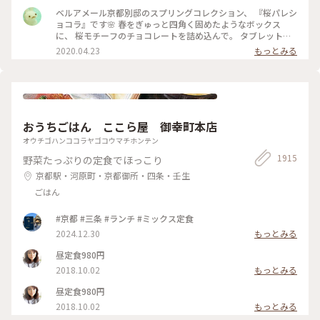
言っても たくさんの味を楽しめる✨ パッケージやデザインも
ベルアメール京都別邸のスプリングコレクション、 『桜パレシ
とても可愛いので ご褒美チョコでもプレゼント用でも どちら
ョコラ』です🌸 春をぎゅっと四角く固めたようなボックス
にもおすすめの詰め合わせです♡ #ほっとひと息 #バレンタイ
に、 桜モチーフのチョコレートを詰め込んで。 タブレットも
ン #スイーツ好き #ゴーラー隊
良いですが、丸いかたちは 丸窓から桜を覗くような和を感じ
2020.04.23
もっとみる
ます。 右から ・桜ブラン・桜ノワール・桜ルビー・桜ミル
ク・桜フレーズ です。 桜の花のフレークやストロベリーにフ
ランボワーズ、 ナッツやドライフルーツのトッピング。 桜の
香りのミルクチョコやルビーチョコを使用し、 一枚ずつ違う
味を楽しめます♪ 金銀のキラキラと満開の桜、 テーブルの上
でのお花見も良いですね😊 #ベルアメール #BELAMER #京都 #
おうちごはん ここら屋 御幸町本店
桜 #桜スイーツ #和スイーツ #チョコレート #お取り寄せ #手み
やげ #おみやげ
オウチゴハンココラヤゴコウマチホンテン
1915
野菜たっぷりの定食でほっこり
京都駅・河原町・京都御所・四条・壬生
ごはん
#京都 #三条 #ランチ #ミックス定食
2024.12.30
もっとみる
昼定食980円
2018.10.02
もっとみる
昼定食980円
2018.10.02
もっとみる