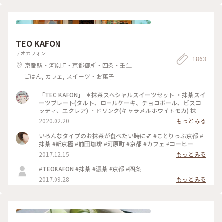
TEO KAFON
テオカフォン
1863
京都駅・河原町・京都御所・四条・壬生
ごはん, カフェ, スイーツ・お菓子
「TEO KAFON」 ＊抹茶スペシャルスイーツセット ・抹茶スイ
ーツプレート(タルト、ロールケーキ、チョコボール、ビスコ
ッティ、エクレア) ・ドリンク(キャラメルホワイトモカ) 抹茶
三昧出来て大満足したそうです。 フォークを2本用意して頂い
2020.02.20
もっとみる
たのですが、娘一人で完食でした。 #TEO KAFON#抹茶三昧#
プチことりっぷ京都#冬のおでかけ
いろんなタイプのお抹茶が食べたい時に💕 #ことりっぷ京都 #
抹茶 #新京極 #前田珈琲 #河原町 #京都 #カフェ #コーヒー
2017.12.15
もっとみる
#TEOKAFON #抹茶 #濃茶 #京都 #四条
2017.09.28
もっとみる