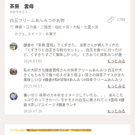
茶房 雲母
サボウキララ
1786
白玉クリームあんみつが名物
鎌倉・江の島・二階堂・由比ヶ浜・大船・七里ヶ浜
カフェ, スイーツ・お菓子
鎌倉の『茶房 雲母』でくずきり。 旦那さんが頼んでくれた
「くずきりと白玉きな粉のセット」。 白玉を食べに行ったけ
ど、くずきりすごく美味しかった。 くろみつと抹茶みつが選べ
ます。 1時間待ちを想定して行ったら、30分も待たずに入れ
2026.03.01
もっとみる
た。 梅の見える特等席。 けど、席についてから出てくるまで
30分弱かかったので、だいたい1時間。 1時間くらいなら、並
私の大好きな鎌倉雲母さんの抹茶クリームあんみつ 白玉が大
んでも食べたいクオリティ。 #神奈川#鎌倉#茶房雲母#白玉#お
きくもちもちで食べ応えがあり程よい甘さの抹茶アイスがまた
もちずき#Ayuのおやつ#はじめての鎌倉
美味しい😋 #鎌倉#和#甘味#あんみつ#抹茶クリームあんみつ#
雲母
2023.06.17
もっとみる
暑い😵💦 抹茶のカキ氷をイメージしていたら、、、 あんこた
っぷりのってきたー💦 モチモチの白玉に癒されて☺️ #雲母 #鎌
倉 #涼しげスイーツ #鎌倉ランチ
2020.07.20
もっとみる