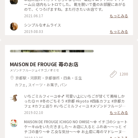
ーム🤗 店内もレトロでした。 靴を脱いで畳のお部屋にあがる
ので、くつろげますね。また行きたいお店です。
2021.06.17
もっとみる
シンプルなオムライス
2019.08.03
もっとみる
MAISON DE FROUGE 苺のお店
メゾンドフルージュイチゴノオミセ
1200
京都駅・河原町・京都御所・四条・壬生
カフェ, スイーツ・お菓子, パン
いちごミルフィーユ🍓💕 可愛い上にいちごが甘くて美味しか
った😋🍴 #冬のごちそう #京都 #kyoto #四条カフェ #京都カ
フェ #カフェ巡り #いちごミルフィーユ #メゾンドフルージュ
#苺 #strawberry #ストロベリー #いちご大好き#お茶にしよう
2019.02.10
もっとみる
MAISON DE FROUGE ICHIGO NO OMISE〜🍓 イチゴのショート
ケーキ🍰をいただきました〜 お店に入ると ふわあ〜〜っと イ
チゴの香り〜🍓 乙女な気分〜〜🍓 お土産に苺のマドレーヌを
購入〜楽しみっ❤️ #京都#イチゴのお店#ショートケーキ
2018.12.05
もっとみる