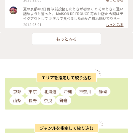
夏の京都🎋2日目 以前投稿したときが初めてで そのときに通い
詰めようと誓った、 MAISON DE FROUGE 苺のお店🍓 今回はテ
イクアウトして ホテルで食べました🍰☕️💕 靴も脱いでりらっ
くす〜〜しながら食べて、 お店でとはまた違った幸せな苺時間
2018.05.01
もっとみる
でした🍓 #京都 #カフェ #ケーキ #苺
もっとみる
エリアを指定して絞り込む
京都
東京
北海道
沖縄
神奈川
静岡
山梨
長野
奈良
鎌倉
ジャンルを指定して絞り込む