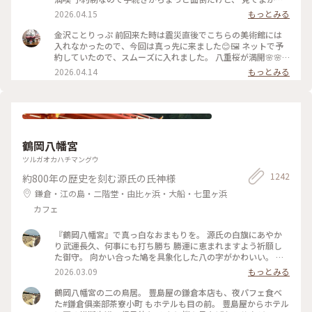
り出来ました✨✨ #ひみつの絶景 #ことりっぷ金沢 #金沢21世
た #ちいさな列車旅 #金沢#金沢21世紀美術館#プール #現代ア
2026.04.15
もっとみる
紀美術館#スイミングプール #金沢市内バスフリー切符
ート
金沢ことりっぷ 前回来た時は震災直後でこちらの美術館には
入れなかったので、今回は真っ先に来ました😊🖼️ ネットで予
約していたので、スムーズに入れました。 八重桜が満開🌸🌸
🌸🌸🌸 芝生も綺麗でとても気持ちいい。 フリースペースもた
2026.04.14
もっとみる
くさんあるので のんびり楽しめます。 今日は海外からの観光
客が多かったようで、 私も英語で案内されそうになりました
😅 #ちいさな列車旅 #金沢#石川県#金沢21世紀美術館#桜🌸#
現代アート
鶴岡八幡宮
ツルガオカハチマングウ
1242
約800年の歴史を刻む源氏の氏神様
鎌倉・江の島・二階堂・由比ヶ浜・大船・七里ヶ浜
カフェ
『鶴岡八幡宮』で真っ白なおまもりを。 源氏の白旗にあやか
り武運長久、何事にも打ち勝ち 勝運に恵まれますよう祈願し
た御守。 向かい合った鳩を具象化した八の字がかわいい。 鳩
が道案内をする“八幡神の使い”とされる神聖な鳥であり、 対
2026.03.09
もっとみる
の鳩が末広がりで縁起が良いことも理由だそうです。 #はじめ
ての鎌倉#鎌倉#鶴岡八幡宮#国指定重要文化財#狛犬#旅の記念
鶴岡八幡宮の二の鳥居。 豊島屋の鎌倉本店も、夜パフェ食べ
た#鎌倉俱楽部茶寮小町 もホテルも目の前。 豊島屋からホテル