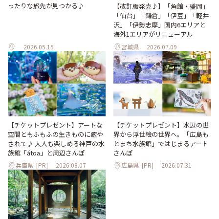
ったりな旅先が見つかる♪
【改訂版発売♪】「角館・盛岡」
「仙台」「鎌倉」「伊豆」「軽井
沢」「伊勢志摩」国内6エリアと
海外1エリアがリニューアル
2026.05.15
宮城県
2026.07.09
【チケットプレゼント】アートな
【チケットプレゼント】水辺の世
空間ともふもふの生きものに癒や
界から浮世絵の世界へ。「広島も
されて♪ 大人も楽しめる神戸の水
とまち水族館」ではじまるアート
族館「átoa」と周辺さんぽ
さんぽ
兵庫県
[PR]
2026.08.07
広島県
[PR]
2026.07.31