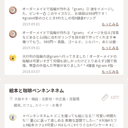
オーダーメイドで指輪が作れる「gram」② 波をイメージし
た、ピンキー💍 このサイズだと、お値段は980円です！
#gram#旅のひととき#わたしの街#鎌倉#リング
2019.09.01
もっとみる
オーダーメイドで指輪が作れる「gram」 イメージを伝え(写真
などあると👍)指に合わせリングを目の前で作ってくれます👁
幾つでも👌。 980円〜 真鍮、ゴールド、シルバー、あとは磨
きをかけるかマットな感じにするか💍😊✨✨ 今回は、左からピ
2019.09.01
もっとみる
ンキー、中指、親指と作りました😅 いつもは行列がすごいの
に、この日、整理券なし、30分並び入れました😱😱‼️(平日の
大行列の指輪の店gramへ行ってきました！オーダーメイドの
夕方) 皆さん、カップルもいだけど、グループで来られ旅の思
指輪は可愛いすぎて何個も欲しかったけどとりあえず2個で我
い出に作られたりしている方が多かったです😊 まさか、入れ
慢。寒空の中並んだ甲斐がありました^ ^ #鎌倉 #gram #指輪
ると思わなかったので、待ち時間に情報収集し勢いで作ったリ
#オーダーメイド
2018.03.07
もっとみる
ング。それでも、なんだか愛着がわきますね… 次は、重ね付け
られるのを作ろうかなぁ… #gram#旅のひととき#わたしの街#
鎌倉#リング
絵本と珈琲ペンネンネネム
1277
大阪キタ・梅田・北新地・中之島・淀屋橋
雑貨, カフェ, スイーツ・お菓子
＊ペンネンネネム＊ どこを撮っても絵になる♡ 可愛い仲間た
ち♡ 童心に返って楽しめる 素敵な空間でした⑅︎◡̈︎* #大阪#カフ
ェ#絵本カフェ#可愛い #はらぺこ#ぐりぐら#パンケーキ #こと