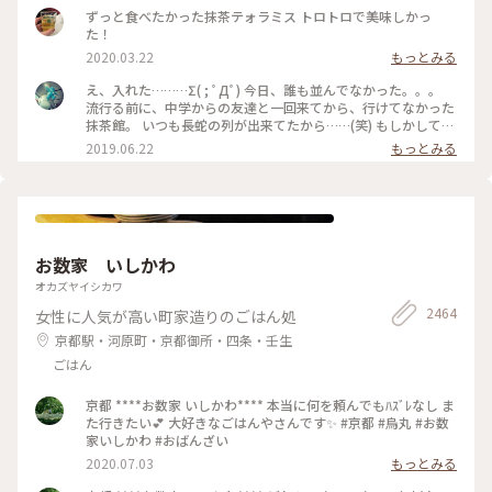
ずっと食べたかった抹茶テォラミス トロトロで美味しかっ
た！
2020.03.22
もっとみる
え、入れた………Σ( ; ﾟДﾟ) 今日、誰も並んでなかった。。。
流行る前に、中学からの友達と一回来てから、行けてなかった
抹茶館。 いつも長蛇の列が出来てたから……(笑) もしかして、
別の所に新しい店舗が出来たのかな？ ……と、思ってたのです
2019.06.22
もっとみる
が、店の外に出たら列が出来てましたΣ( ; ﾟДﾟ)運が良かっ
た！！ メニューは、ほうじ茶ティラミスのセット😋🍴💕 上の
粉(？)が、ほうじ茶風味。きな粉にほうじ茶がブレンドされて
るのかな……？？ほうじ茶だけだと、あんな粉っぽくないと思
うけど🤔 まぁ！美味しかったからいっか(笑) #抹茶館 #抹茶 #
ほうじ茶ティラミス #京都
お数家 いしかわ
オカズヤイシカワ
2464
女性に人気が高い町家造りのごはん処
京都駅・河原町・京都御所・四条・壬生
ごはん
京都 ****お数家 いしかわ**** 本当に何を頼んでもﾊｽﾞﾚなし ま
た行きたい💕 大好きなごはんやさんです✨ #京都 #烏丸 #お数
家いしかわ #おばんざい
2020.07.03
もっとみる