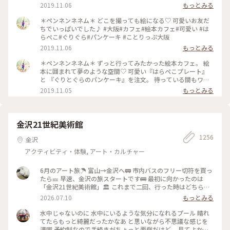
りっぷ大阪
2019.11.06
もっとみる
＊ペンネンネネム＊ どこを撮っても絵になる♡ 可愛いお友だ
ちでいっぱいでした♪ #大阪#カフェ#絵本カフェ#可愛い #は
らぺこ#ぐりぐら#パンケーキ #ことりっぷ大阪
2019.11.06
もっとみる
＊ペンネンネネム＊ ずっと行ってみたかった絵本カフェ。 絵
本に囲まれて夢のような空間♡ 可愛い『はらぺこプレート』
と 『ぐりとぐらのパンケーキ』を注文。 待っている間もワク
ワクが止まりません♪ どうしたら上手に撮れるかな〜 そんな
2019.11.05
もっとみる
時間も楽しい♡︎ʾʾ 癒しのひと時でした(*´˘`*) #大阪#カフェ#絵
本カフェ#可愛い #はらぺこ#ぐりぐら#パンケーキ #ことりっ
ぷ大阪
金沢21世紀美術館
1256
金沢
アクティビティ・体験, アート・カルチャー
6月のアート旅☂️ 富山→金沢へ🚃 市内バスのフリー切符を買っ
たら🎫 早速、金沢の旅スタートです🚌 最初に向かったのは
「金沢21世紀美術館」🏛️ これまで二回、行った時はどちらも
休館日😱 今回初めて、あのスイミングプールも見ることが 出
2026.07.10
もっとみる
来ました🏊🏊 ただ私は一人(笑)なのでプールに入っても上から
写真は撮れないよね⁉️と、、、 なので上から下の人達を見て楽
水中じゃないのに 水中にいるような気分になれるプール 晴れ
しみました😂 修学旅行かな❓の子供達の同行者の様に…🤣 混ま
てたらもっと綺麗だったかなあ と思いながら不思議な感じを
ないうちにと午前中に来たので そこまで混雑してなくゆっく
満喫 予約制なので手続きがちょっと面倒だけど、 見てよかっ