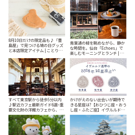
ぷ
8月10日だけの限定品も♪「豊
青葉通の緑を眺めながら、静か
島屋」で見つける鳩の日グッズ
な時間を。仙台「Echoes」で
と本店限定アイテム | ことりっ
楽しむモーニングとランチ | こ
ぷ
とりっぷ
すべて東京駅から徒歩5分以内
かけがえのない出会いが期待で
♪駅近カフェ最新ガイド6選~重
きる星座は?【おひつじ座・おう
要文化財の洋館カフェから、改
し座・ふたご座】イヴルルド遙
札すぐのレトロ喫茶まで~ | こと
華2026年の幕開け~New Year~ |
りっぷ
ことりっぷ