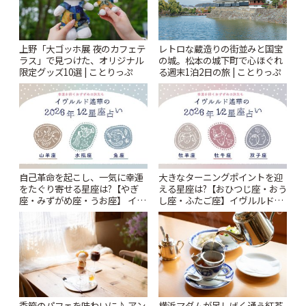
上野「大ゴッホ展 夜のカフェテ
レトロな蔵造りの街並みと国宝
ラス」で見つけた、オリジナル
の城。松本の城下町で心ほぐれ
限定グッズ10選 | ことりっぷ
る週末1泊2日の旅 | ことりっぷ
自己革命を起こし、一気に幸運
大きなターニングポイントを迎
をたぐり寄せる星座は?【やぎ
える星座は?【おひつじ座・おう
座・みずがめ座・うお座】 イヴ
し座・ふたご座】イヴルルド遙
ルルド遙華2026年 夏の運勢
華2026年 夏の運勢~Summer~ |
~Summer~ | ことりっぷ
ことりっぷ
季節のパフェを味わいに♪ アン
横浜マダムが足しげく通う紅茶