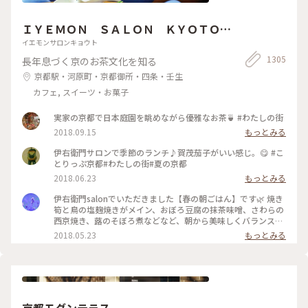
ーーーーーーーーーーーーーーー✤ #北浜レトロ#英国風カフ
ェ#アフタヌーンティー #人気店#紅茶専門店#国の登録有形文
ＩＹＥＭＯＮ ＳＡＬＯＮ ＫＹＯＴＯ
化財 #北浜カフェ#大阪カフェ#はじめての投稿 #はじめての投
稿#大阪のおいしいもん #ことりっぷ大阪
伊右衛門サロン京都
イエモンサロンキョウト
1305
長年息づく京のお茶文化を知る
京都駅・河原町・京都御所・四条・壬生
カフェ, スイーツ・お菓子
実家の京都で日本庭園を眺めながら優雅なお茶🍵 #わたしの街
2018.09.15
もっとみる
伊右衛門サロンで季節のランチ♪賀茂茄子がいい感じ。😋 #こ
とりっぷ京都#わたしの街#夏の京都
2018.06.23
もっとみる
伊右衛門salonでいただきました【春の朝ごはん】です🌿 焼き
筍と鳥の塩麹焼きがメイン、おぼろ豆腐の抹茶味噌、さわらの
西京焼き、蕗のそぼろ煮などなど、朝から美味しくバランス良
くいただきました( ´͈ ᵕ `͈ ) 最初にいただいた抹茶入り玄米茶も
2018.05.23
もっとみる
本当に美味しくて、つい長居してしまうsalonです♪ #伊右衛
門salon #IYEMONSALON #KYOTO #京都 #季節限定 #春の朝ご
はん #朝ごはん #morning #和食 #塩麹焼き #西京焼き #抹茶 #
筍 #さわら #玄米茶 #京料理 #京野菜 #japan #japanesefood
#breakfast
京都モダンテラス