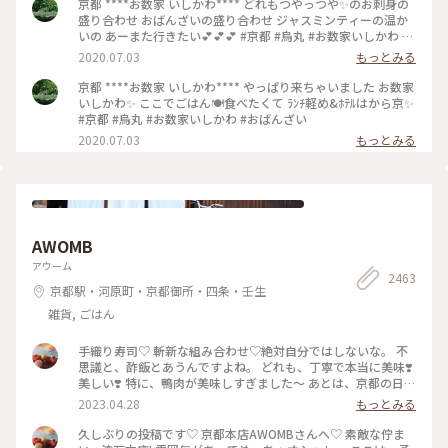
京都 ****お数家 いしかわ**** どれもつやっつや✨のお刺身の
盛り合わせ おばんざいの盛り合わせ ジャスミンティーの温か
いの あーまた行きたい💕💕💕 #京都 #烏丸 #お数家いしかわ #
おばんざい #お刺身 #刺盛り #おばんざい盛り合わせ
2020.07.03
もっとみる
京都 ****お数家 いしかわ**** やっぱり来ちゃいました お数家
いしかわ✨ ここでごはん🍽️食べたくて ﾗﾝﾁ軽め&ﾎﾃﾙはから京✨
#京都 #烏丸 #お数家いしかわ #おばんざい
2020.07.03
もっとみる
AWOMB
アウーム
2463
京都駅・河原町・京都御所・四条・壬生
雑貨, ごはん
手織り寿司♡ 斬新な組み合わせ♡絶対自分ではしないな。 不
思議と、酢飯とあうんですよね。 どれも、丁寧で本当に美味❣️
美しい❣️ 特に、鴨肉が美味しすぎました〜 あとは、京都の日本
酒🍶♡ 素敵時間でした〜 #わたしのことりっぷ旅 #AWOMB #
2023.04.28
もっとみる
京都 #烏丸本店 #手織り寿司
久しぶりの投稿です♡ 京都本店AWOMBさんへ♡ 素敵な佇ま