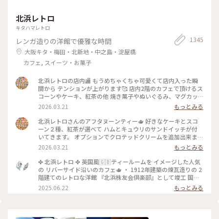
なこ
北浜レトロ
キタハマレトロ
1345
レンガ造りの洋館で優雅な時間
大阪キタ・梅田・北新地・中之島・淀屋橋
カフェ, スイーツ・お菓子
北浜レトロの店内🏬 もうめちゃくちゃ可愛くて店内入った瞬
間から テンションが上がります🥰 店内2階のカフェで頂けるス
コーンやケーキ、紅茶の他 焼き菓子やぬいぐるみ、マグカッ
プやプレゼント用の 詰め合わせなど購入することが出来ます✨
2026.03.21
もっとみる
店内はシックなアンティーク家具にミントグリーンが 映えて
素敵な空間です〜！
北浜レトロさんのアフタヌーンティー🫖 好きなケーキとスコ
ーン２種、紅茶が選べて ハムとキュウリのサンドイッチが付
いてきます。 オプションでクロテッドクリームを追加出来ます
✨ スコーンは季節限定のさくらとくるみをチョイス。 ケーキ
2026.03.21
もっとみる
はストロベリースペシャルショートケーキです🍓 ウェッジウ
ッドのお皿に乗せられてボリュームが凄いです😳 ケーキも1ピ
✤ 北浜レトロ ✤ 英国風🇬🇧ティールームを イメージした人気
ースがかなり大きく、しっかり甘め。 スコーンは温かく香り
の リバーサイド沿いのカフェ🫖 ・ 1912年建築の煉瓦造りの 2
もよくサクサクで美味しいです！ サンドイッチも黒胡椒が効
階建てのレトロな洋館 『北浜株友会倶楽部』として竣工 国の
いていて甘いとしょっぱいで 最高です〜！ めちゃくちゃボリ
登録有形文化財に指定 ・ 最近は行列のあまりスルーすること
2025.06.22
もっとみる
ュームがありますが紅茶も差し湯が 用意されていて最後まで
が 多くてこの日は平日の雨の日☔ 15時頃にも関わらず空いて
紅茶を楽しめます。 一階の売店で一目惚れしたレトロベアと一
いて ラッキー✌️でした！ そして2階でイートイン🥰 ブルーベリ
緒に過ごしました💕
ーチーズケーキ🫐 アールグレイティー🫖を 昔から変わらずゆ
ったりと 優雅に過ごせる お茶じかんでした😊🫖 ✤ーーーーー