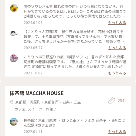
喫茶ソワレさん💙 憧れの喫茶店✨ いつも気になりながら、行
列ができているので延ばし延ばしに… この日は約束の時間まで
2時間くらいあったので、じっくり待つ覚悟で並びました😊 待
つ間も皆さんの投稿で拝見していた青の世界を想像し、ワクワ
2024.04.09
もっとみる
ク💓 結局1時間ほど待ち、店内へ。 1番奥の、部屋が見渡せる
席に着きました。 深く青く、まるで別世界に入ったようです
【ことりっぷ京都15】 建仁寺の見学を終え、花見小路通りを
💙 ぶどうの透かし彫りやライトもクラシックでキレイ✨ 頼ん
散策して、十八番屋花花（写真撮ってません😢）でお買い物し
だのはご存じゼリーポンチ🌈✨ キレイ～✨ 優しいランプの明か
た後、さっちぶうさんが一番❓行きたがっていた「喫茶ソワ
りにかざすとキラキラします✨ ゼリーの懐かしい感じや優しい
レ」さんに向かいました😊 人気のお店なので長蛇の列ができ
2023.05.27
もっとみる
炭酸もいい！ 中の氷がゼリーと同じサイズで、ゼリーだと思
ていると覚悟して行ったのですが、運良く２組しか待っていま
って口に入れてびっくりしてしまいました💦 あっという間に
せんでした😄 15分くらいで案内され、２階の窓側の席へ。若
ことりっぷ三都巡りの旅 『喫茶ソワレ』 言わずと知れた京都
食べ終わってしまいました😣 まだこの雰囲気の中にいたくて
いグループばっかり😱 あ、でも、男性だけで来ているグルー
河原町の老舗純喫茶です。 『恵文社』さんですっかり時間が過
コーヒーでも頼みたい…と思いましたが、きっと外には長い行
プも😊 私はヨーグルトポンチ、さっちぶうさんはゼリーポン
ぎて 河原町に帰ってきました。 5組くらい並んでいましたが、
列ができているでしょうからお店を後にしました。 またこの
チフロートを注文しました。 店内の雰囲気は、暗めの照明で
次々と呼ばれて すんなりと入店できました。 昔ながらのお店
2022.10.02
もっとみる
特別な空間に会いに行きたいです💙 #電車旅 #喫茶ソワレ #喫
したが、落ち着いていて良い雰囲気でした。 美味しくいただ
を守っておられ、 狭い店内ですが、運良く2階の窓辺の 小さな
茶店 #青の世界 #ゼリーポンチ #京都
いてお店を出たのですが、10組くらいが列を作っていました
テーブルにすわれました。 ひんやり涼しげなゼリーポンチを
😳 #私のことりっぷ旅 #京都 #喫茶ソワレ #ヨーグルトポンチ
たのんで 文庫本を読みながら、ひと休みです。 灯りの抑えら
#ゼリーポンチフロート 令和５年５月20日撮影
れた落ち着いた店内は 天井の梁や調度品もシックで美しく 昭
抹茶館 MACCHA HOUSE
和の香りが漂っていますが、 お客さんは若い観光客の方が多
2541
かったです。 お席もすごく近いのですが、 コーナーだったの
京都駅・河原町・京都御所・四条・壬生
で ひっそりと自分の時間を過ごせました✨ ゆるり京都の街歩
カフェ, スイーツ・お菓子
きを楽しむことが できた素敵な1日でした。 ・ ・ #私のことり
っぷ2022 #秋いろとりどり #Myことりっぷ #休日ドライブ #喫
茶ソワレ #純喫茶 #喫茶店 #ゼリーポンチ #ひんやりスイーツ #
抹茶館：京都河原町 ・ ほうじ茶ティラミス 煎茶🍵 ・ #外ごは
京都スイーツ #京都カフェ #レトロ #レトロ喫茶 #昭和レトロ #
ん記録 #カフェ巡り
四条河原町 #京都 #ことりっぷ京都 #ことりっぷ三都巡りの旅
2022.01.11
もっとみる