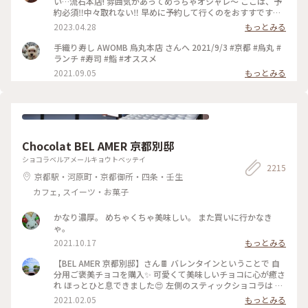
い…流石本店! 雰囲気があってめっちゃオシャレ〜 ここは、予
約必須‼︎中々取れない‼︎ 早めに予約して行くのをおすすです♡
GW人すごそうですね… #京都 #AWOMB #烏丸本店 #手織り寿
2023.04.28
もっとみる
司
手織り寿し AWOMB 烏丸本店 さんへ 2021/9/3 #京都 #烏丸 #
ランチ #寿司 #鮨 #オススメ
2021.09.05
もっとみる
Chocolat BEL AMER 京都別邸
ショコラベルアメールキョウトベッテイ
2215
京都駅・河原町・京都御所・四条・壬生
カフェ, スイーツ・お菓子
かなり濃厚。 めちゃくちゃ美味しい。 また買いに行かなき
ゃ。
2021.10.17
もっとみる
【BEL AMER 京都別邸】さん🍫 バレンタインということで 自
分用ご褒美チョコを購入✨ 可愛くて美味しいチョコに心が癒さ
れ ほっとひと息できました😍 左側のスティックショコラは キ
ャラメルやルビーチョコ、 右側はお酒入りチョコや 京都産の
2021.02.05
もっとみる
抹茶や宮崎県産日向夏 愛媛県産ほうじ茶など チョコと一言で