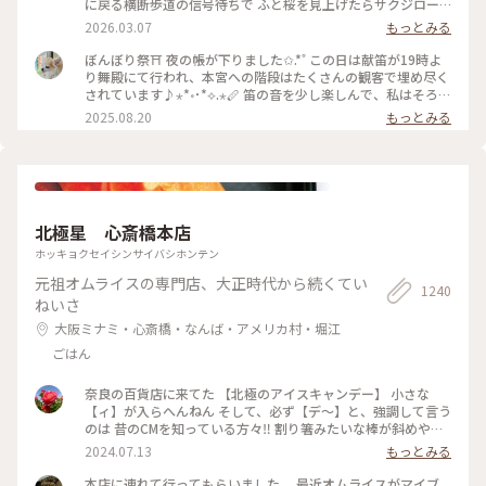
に戻る横断歩道の信号待ちで ふと桜を見上げたらサクジロー
がいたのでiPhoneで。 #はじめての鎌倉#Ayu桜#サクジロー#
2026.03.07
もっとみる
鎌倉#鶴岡八幡宮#二の鳥居#狛犬
ぼんぼり祭⛩ 夜の帳が下りました✩.*˚ この日は献笛が19時よ
り舞殿にて行われ、本宮への階段はたくさんの観客で埋め尽く
されています♪⋆*॰･*⟡.⋆🪈 笛の音を少し楽しんで、私はそろそ
ろ帰らなければと、またぼんぼりを眺めながら参道を歩きます
2025.08.20
もっとみる
まだこの時間からもたくさんの人が次々と向かっていて、長年
たくさんの人に愛されているお祭りなんだなぁと感じました✨️
来年もどんなぼんぼりがあるか気になっちゃうだろうな〰️
*˙︶˙*)ﾉ"ﾏﾀﾈｰ♡ #ゆるり夏時間 #神奈川 #鎌倉 #鶴岡八幡宮 #
ぼんぼり祭 #毎年立秋の前日から9日まで#ぼんぼり#献笛#渡瀬
政造#庵野秀明と安野百葉子夫妻の作品は並んで展示#山崎杉夫
北極星 心斎橋本店
ホッキョクセイシンサイバシホンテン
元祖オムライスの専門店、大正時代から続くてい
1240
ねいさ
大阪ミナミ・心斎橋・なんば・アメリカ村・堀江
ごはん
奈良の百貨店に来てた 【北極のアイスキャンデー】 小さな
【ィ】が入らへんねん そして、必ず【デ〜】と、強調して言う
のは 昔のCMを知っている方々‼️ 割り箸みたいな棒が斜めやね
ん ※子供の頃は割り箸やと思いこんでた チョコと違うねん❗️ コ
2024.07.13
もっとみる
コアやねん❗️ #大阪市
本店に連れて行ってもらいました。 最近オムライスがマイブ