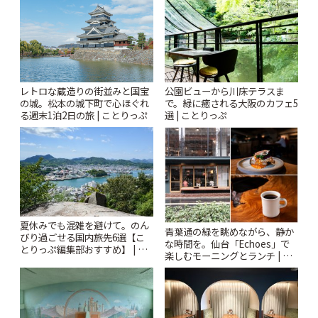
レトロな蔵造りの街並みと国宝
公園ビューから川床テラスま
の城。松本の城下町で心ほぐれ
で。緑に癒される大阪のカフェ5
る週末1泊2日の旅 | ことりっぷ
選 | ことりっぷ
夏休みでも混雑を避けて。のん
青葉通の緑を眺めながら、静か
びり過ごせる国内旅先6選【こ
な時間を。仙台「Echoes」で
とりっぷ編集部おすすめ】 | こ
楽しむモーニングとランチ | こ
とりっぷ
とりっぷ