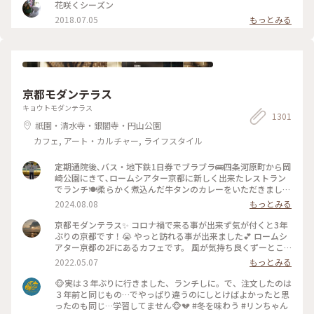
ェ #読書 #ガトーショコラ #コーヒー
に〜 #京都#カフェ#レモンタルト
花咲くシーズン
2018.07.05
もっとみる
京都モダンテラス
キョウトモダンテラス
1301
祇園・清水寺・銀閣寺・円山公園
カフェ, アート・カルチャー, ライフスタイル
定期通院後､バス・地下鉄1日券でブラブラ🚌四条河原町から岡
崎公園にきて､ロームシアター京都に新しく出来たレストラン
でランチ🍽️柔らかく煮込んだ牛タンのカレーをいただきました
🍛 #グルメ #ランチ #カレー
2024.08.08
もっとみる
京都モダンテラス✨ コロナ禍で来る事が出来ず気が付くと3年
ぶりの京都です！😭 やっと訪れる事が出来ました💕 ロームシ
アター京都の2Fにあるカフェです。 風が気持ち良くずーとこ
こで時間を過ごしていたいカフェです🥰 スズメが残したケー
2022.05.07
もっとみる
キのくずを食べにテーブルの上にやってきてました😆 #Myこ
とりっぷ #春風さんぽ
🐵実は３年ぶりに行きました、ランチしに。で、注文したのは
３年前と同じもの…でやっぱり違うのにしとけばよかったと思
ったのも同じ…学習してません🐵💔 #冬を味わう #リンちゃん