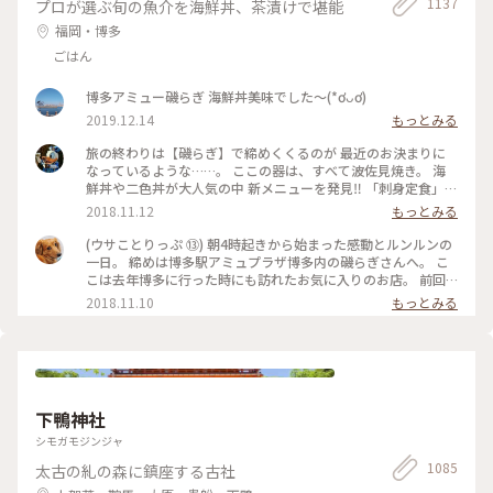
げ図鑑 #お香 #白檀 #和紙 #こもりっぷ仙台 #カメラ #カメラ初
1137
プロが選ぶ旬の魚介を海鮮丼、茶漬けで堪能
心者🔰 #fumitubu
福岡・博多
ごはん
博多アミュー磯らぎ 海鮮丼美味でした〜(*ơᴗơ)
2019.12.14
もっとみる
旅の終わりは【磯らぎ】で締めくくるのが 最近のお決まりに
なっているような……。 ここの器は、すべて波佐見焼き。 海
鮮丼や二色丼が大人気の中 新メニューを発見‼️ 「刺身定食」と
一般的に使われる名前ですが、運ばれてきたものを見ると
2018.11.12
もっとみる
✨✨✨ お洒落な感じでテンションUP⤴️⤴️ 新鮮なお刺身を、特
製ゴマだれや、甘口九州醤油、辛口関東醤油で食べたり、ごは
(ウサことりっぷ ⑬) 朝4時起きから始まった感動とルンルンの
んに乗っけてあご出汁をかけたり……。 大好きなユーザーさん
一日。 締めは博多駅アミュプラザ博多内の磯らぎさんへ。 こ
と…… 別れづらいせいか、おしゃべりしながら時間をかけて少
こは去年博多に行った時にも訪れたお気に入りのお店。 前回
しずつ少しずついただきました。 定食で出されたお茶碗、湯
はユーザーさんの投稿を見て行ったのですが、今回はその投稿
2018.11.10
もっとみる
呑み、お箸、ゴマだれ、ゴボウ茶など購入することができま
者ご本人とご一緒させて頂きました☺️ 混んでいたので窓際で
す。 またいらしてくださいね‼️ ウサコッコさん、merryさん❣️
なくカウンター席だったのは残念でしたが、前回は無かった
#わたしの街#クラシカル#秋深き#ことりっぷ福岡
｢刺身定食」を仲良くオーダー。 その日に捕れた新鮮なお刺身
8種の盛り合わせを、まずはそのまま薬味やタレで楽しみ。。
あとは特製のアゴ出汁を掛けて海鮮茶漬けにしていただきまし
た😊 お魚が新鮮なのでどうやって食べても美味しい🎵一緒に
下鴨神社
出してくれるごぼう茶もgooです。 2日間ずっとドライバー、
ガイドをしてくださったnaonaoaromaさん。 久留米から博多
シモガモジンジャ
まで、一緒に夕飯を食べる為に来てくれました。 感謝、感謝
1085
太古の糺の森に鎮座する古社
の楽しかった2日間もあっという間に過ぎ このあとは涙のお別
れが待っていました😢 また必ずお会いしましょう✨ (11月3日