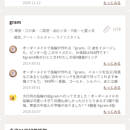
2020.12.12
もっとみる
gram
1278
鎌倉・江の島・二階堂・由比ヶ浜・大船・七里ヶ浜
雑貨, アート・カルチャー, ライフスタイル
オーダーメイドで指輪が作れる「gram」② 波をイメージし
た、ピンキー💍 このサイズだと、お値段は980円です！
#gram#旅のひととき#わたしの街#鎌倉#リング
2019.09.01
もっとみる
オーダーメイドで指輪が作れる「gram」 イメージを伝え(写真
などあると👍)指に合わせリングを目の前で作ってくれます👁
幾つでも👌。 980円〜 真鍮、ゴールド、シルバー、あとは磨
きをかけるかマットな感じにするか💍😊✨✨ 今回は、左からピ
2019.09.01
もっとみる
ンキー、中指、親指と作りました😅 いつもは行列がすごいの
に、この日、整理券なし、30分並び入れました😱😱‼️(平日の
大行列の指輪の店gramへ行ってきました！オーダーメイドの
夕方) 皆さん、カップルもいだけど、グループで来られ旅の思
指輪は可愛いすぎて何個も欲しかったけどとりあえず2個で我
い出に作られたりしている方が多かったです😊 まさか、入れ
慢。寒空の中並んだ甲斐がありました^ ^ #鎌倉 #gram #指輪
ると思わなかったので、待ち時間に情報収集し勢いで作ったリ
#オーダーメイド
2018.03.07
もっとみる
ング。それでも、なんだか愛着がわきますね… 次は、重ね付け
られるのを作ろうかなぁ… #gram#旅のひととき#わたしの街#
鎌倉#リング