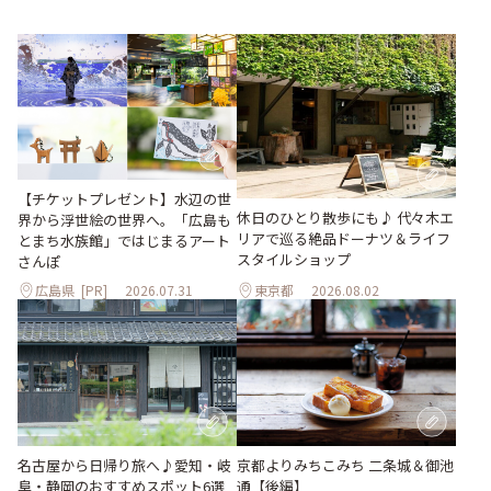
【チケットプレゼント】水辺の世
休日のひとり散歩にも♪ 代々木エ
界から浮世絵の世界へ。「広島も
リアで巡る絶品ドーナツ＆ライフ
とまち水族館」ではじまるアート
スタイルショップ
さんぽ
広島県
[PR]
2026.07.31
東京都
2026.08.02
名古屋から日帰り旅へ♪愛知・岐
京都よりみちこみち 二条城＆御池
阜・静岡のおすすめスポット6選
通【後編】