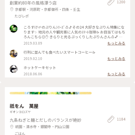
1200
創業約80年の風格漂う店
京都駅・河原町・京都御所・四条・壬生
たびレポ
ころすけ🌱のぷりんｼﾘｰｽﾞ🍮🎵その24 大好きなぷりん特集にな
ります✨ 地元の人や観光客に人気のｽﾏｰﾄ珈琲☕️ お目当てはもち
ろんこちら😊✋ きらりと光るぷっくりしたぷりんさん🍮💕 固
めで卵を感じる昔ながらのお味です😊ｶﾗﾒﾙｿｰｽはとても優しく
2019.03.09
もっとみる
苦味がなくて美味しかった～(*´∀｀*)🎶 ｶﾞﾗｽのお皿もお店の
昭和ﾚﾄﾛな雰囲気にぴったり合っていました💓たまごｻﾝﾄﾞもﾎｯﾄ
行列に並んでも食べたいスマートコーヒー☕️
ｹｰｷも美味しくて京都に来たらおすすめな喫茶店です🍴 #スマ
2019.02.10
もっとみる
ート珈琲 #ぷりん #プリン #昔ながら #光る #レトロ #昭和レト
ロ #喫茶店 #お目当て #自家製 #京都 #ぷりんシリーズ
ホットケーキセット
2018.06.06
もっとみる
祇をん 萬屋
ギオンヨロズヤ
1184
九条ねぎと麺とだしのバランスが絶妙
祇園・清水寺・銀閣寺・円山公園
ごはん