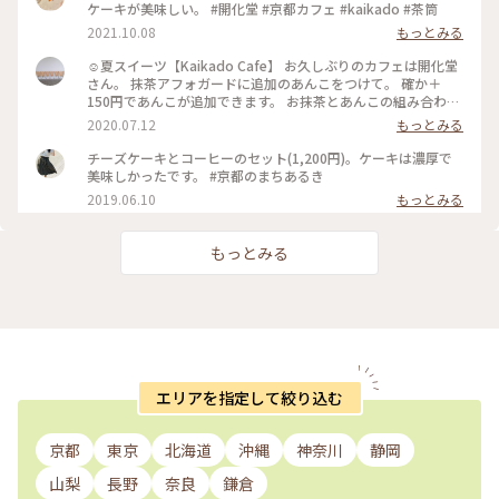
ケーキが美味しい。 #開化堂 #京都カフェ #kaikado #茶筒
2021.10.08
もっとみる
☺︎夏スイーツ【Kaikado Cafe】 お久しぶりのカフェは開化堂
さん。 抹茶アフォガードに追加のあんこをつけて。 確か＋
150円であんこが追加できます。 お抹茶とあんこの組み合わせ
は大好きなので迷わず追加…♪ちなみにあんこは、大好きな中
2020.07.12
もっとみる
村製餡所さんのもの。きっと最中の皮も。以前 #中村製餡所 さ
んご紹介していますので良かったら☺︎ そして暑いので、水出
チーズケーキとコーヒーのセット(1,200円)。ケーキは濃厚で
し茶をチョイス。 振って自分の好きな濃さにして頂きます。
美味しかったです。 #京都のまちあるき
お茶はおかわりも頂けるんですよ◎ ☺︎ 現在は、満席だとテイ
2019.06.10
もっとみる
クアウトのみになるそうです。席の予約はできませんが、電話
で現在の空き状況を尋ねることができるので、ぜひ事前にお電
話を☺︎ #涼しげスイーツ #日本の夏景色 #kaikadocafe #開化
もっとみる
堂カフェ #開化堂 #カフェ #京都 1人暮らしから夫婦2人暮らし
になり、ばたばたと毎日を過ごしています。なかなか投稿が追
いつかないのと、みなさんの投稿を見に行けないです。ゆっく
りペースになりますが、これからもよろしくお願いします☺︎
エリアを指定して絞り込む
京都
東京
北海道
沖縄
神奈川
静岡
山梨
長野
奈良
鎌倉