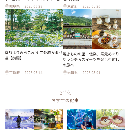
岐阜県
2025.09.23
京都府
2026.06.20
京都よりみちこみち 二条城＆御池
焼きものの里・信楽、窯元めぐり
通【前編】
やランチ＆スイーツを楽しむ癒し
の旅へ
京都府
2026.06.14
滋賀県
2026.05.01
おすすめ記事