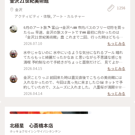
金沢21世紀美術館
1256
金沢
アクティビティ・体験, アート・カルチャー
6月のアート旅☂️ 富山→金沢へ🚃 市内バスのフリー切符を買っ
たら🎫 早速、金沢の旅スタートです🚌 最初に向かったのは
「金沢21世紀美術館」🏛️ これまで二回、行った時はどちらも
休館日😱 今回初めて、あのスイミングプールも見ることが 出
2026.07.10
もっとみる
来ました🏊🏊 ただ私は一人(笑)なのでプールに入っても上から
写真は撮れないよね⁉️と、、、 なので上から下の人達を見て楽
水中じゃないのに 水中にいるような気分になれるプール 晴れ
しみました😂 修学旅行かな❓の子供達の同行者の様に…🤣 混ま
てたらもっと綺麗だったかなあ と思いながら不思議な感じを
ないうちにと午前中に来たので そこまで混雑してなくゆっく
満喫 予約制なので手続きがちょっと面倒だけど、 見てよかっ
り出来ました✨✨ #ひみつの絶景 #ことりっぷ金沢 #金沢21世
た #ちいさな列車旅 #金沢#金沢21世紀美術館#プール #現代ア
2026.04.15
もっとみる
紀美術館#スイミングプール #金沢市内バスフリー切符
ート
金沢ことりっぷ 前回来た時は震災直後でこちらの美術館には
入れなかったので、今回は真っ先に来ました😊🖼️ ネットで予
約していたので、スムーズに入れました。 八重桜が満開🌸🌸
🌸🌸🌸 芝生も綺麗でとても気持ちいい。 フリースペースもた
2026.04.14
もっとみる
くさんあるので のんびり楽しめます。 今日は海外からの観光
客が多かったようで、 私も英語で案内されそうになりました
😅 #ちいさな列車旅 #金沢#石川県#金沢21世紀美術館#桜🌸#
現代アート
北極星 心斎橋本店
ホッキョクセイシンサイバシホンテン