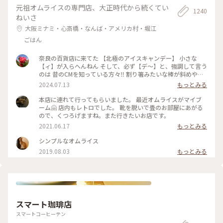
元祖オムライスの専門店、大正時代から続くてい
1240
ねいさ
大阪ミナミ・心斎橋・なんば・アメリカ村・堀江
ごはん
奈良の百貨店に来てた 【北極のアイスキャンデー】 小さな
【ィ】が入らへんねん そして、必ず【デ〜】と、強調して言う
のは 昔のCMを知っている方々‼️ 割り箸みたいな棒が斜めやね
ん ※子供の頃は割り箸やと思いこんでた チョコと違うねん❗️ コ
2024.07.13
もっとみる
コアやねん❗️ #大阪市
本店に連れて行ってもらいました。 最近オムライスがマイブ
ーム🤗 店内もレトロでした。 靴を脱いで畳のお部屋にあがる
ので、くつろげますね。また行きたいお店です。
2021.06.17
もっとみる
シンプルなオムライス
2019.08.03
もっとみる
スマート珈琲店
スマートコーヒーテン