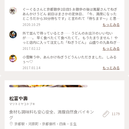
ぐーぐるさんと京都散歩2日目5 お散歩の後は萬屋さんでねぎ
あんかけうどん 前日はまさかの定休日、「今、満席になった
ところだから30分待ちです」と言われて「待ちます〜」と思わ
ず♡︎😆 検温もして無事にいただきました❣️ #小さな秋 #京都 #
2020.10.29
もっとみる
食欲の秋
外で並んで待っているとき…… うどんのお出汁のいい匂い
が……。 早く食べたくて食べたくて。 もうたまりません！ や
っと店内に入って注文した「ねぎうどん」 山盛りの九条ねぎ
と、おろし生姜がのってやってきました！ あ～～もう幸せ
2017.02.12
もっとみる
～！ 出汁の匂いを嗅ぎながら、ねぎと生姜、ねぎとうどん、
出汁の順で、あっという間に平らげてしまいました。 食べ終
小雪舞う中、あんかけねぎうどうんいただきました。 しみる
わったときに友人と目を合わせて笑顔でほっこり！ 身も心も
ぅ〜♡
充電満タン！ #和む #京都さんぽ#ことりっぷ京都
2017.01.14
もっとみる
松富や壽
マツトミヤコトブキ
食材も調味料も安心安全、満腹自然食バイキン
1179
グ
京都駅・河原町・京都御所・四条・壬生