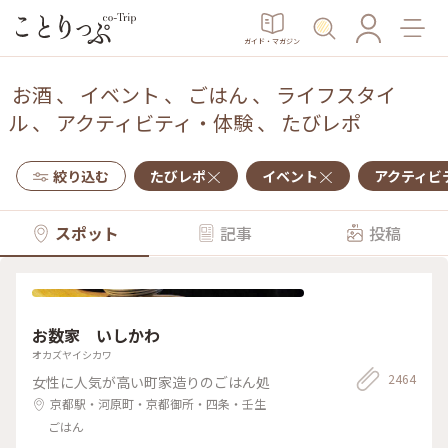
ガイド・マガジン
お酒
、
イベント
、
ごはん
、
ライフスタイ
ル
、
アクティビティ・体験
、
たびレポ
絞り込む
たびレポ
イベント
アクティビ
スポット
記事
投稿
お数家 いしかわ
オカズヤイシカワ
2464
女性に人気が高い町家造りのごはん処
京都駅・河原町・京都御所・四条・壬生
ごはん