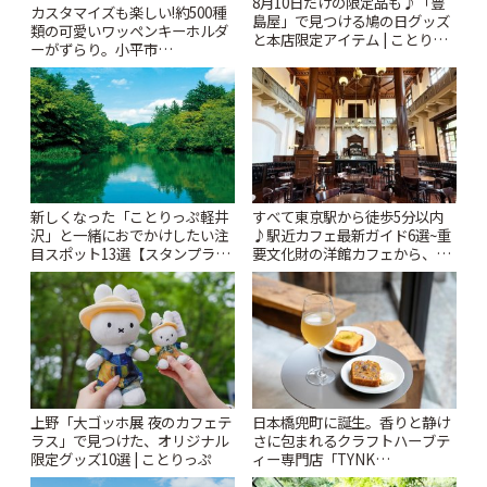
8月10日だけの限定品も♪「豊
カスタマイズも楽しい!約500種
島屋」で見つける鳩の日グッズ
類の可愛いワッペンキーホルダ
と本店限定アイテム | ことりっ
ーがずらり。小平市
ぷ
「Kimamaya T&K」 | ことりっ
ぷ
新しくなった「ことりっぷ軽井
すべて東京駅から徒歩5分以内
沢」と一緒におでかけしたい注
♪駅近カフェ最新ガイド6選~重
目スポット13選【スタンプラリ
要文化財の洋館カフェから、改
ー開催中】 | ことりっぷ
札すぐのレトロ喫茶まで~ | こと
りっぷ
上野「大ゴッホ展 夜のカフェテ
日本橋兜町に誕生。香りと静け
ラス」で見つけた、オリジナル
さに包まれるクラフトハーブテ
限定グッズ10選 | ことりっぷ
ィー専門店「TYNK
Kabutocho」 | ことりっぷ