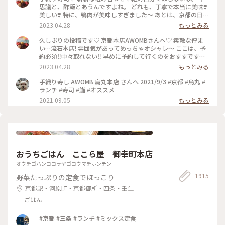
思議と、酢飯とあうんですよね。 どれも、丁寧で本当に美味❣️
美しい❣️ 特に、鴨肉が美味しすぎました〜 あとは、京都の日本
酒🍶♡ 素敵時間でした〜 #わたしのことりっぷ旅 #AWOMB #
2023.04.28
もっとみる
京都 #烏丸本店 #手織り寿司
久しぶりの投稿です♡ 京都本店AWOMBさんへ♡ 素敵な佇ま
い…流石本店! 雰囲気があってめっちゃオシャレ〜 ここは、予
約必須‼︎中々取れない‼︎ 早めに予約して行くのをおすすです♡
GW人すごそうですね… #京都 #AWOMB #烏丸本店 #手織り寿
2023.04.28
もっとみる
司
手織り寿し AWOMB 烏丸本店 さんへ 2021/9/3 #京都 #烏丸 #
ランチ #寿司 #鮨 #オススメ
2021.09.05
もっとみる
おうちごはん ここら屋 御幸町本店
オウチゴハンココラヤゴコウマチホンテン
1915
野菜たっぷりの定食でほっこり
京都駅・河原町・京都御所・四条・壬生
ごはん
#京都 #三条 #ランチ #ミックス定食