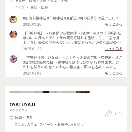
上賀茂・鞍馬・大原・貴船・下鴨
撮影) #感動の旅 #お気に入りのお店 #2日間ありがとう
イベント, 名所・旧跡
#加茂御祖神社 #下鴨神社 #京都旅 9月の四季守は星でした☺️
2025.09.26
もっとみる
【下鴨神社】 〜👭京都ぷち散策③〜 約20年ぶりの⛩️下鴨神社
境内には 茂本ヒデキチ氏の躍動感溢れる墨絵✨ そして空を見
上げると 墨絵の中から抜け出し 天に昇ったかの様な雲が🐉 パ
ワーを感じ見入ってしまったd-maruでした #ご利益めぐり #
2025.01.22
もっとみる
下鴨神社
『下鴨神社流しびな🎎』 ✧︎ことりっぷ春の京都・奈良旅✧︎ ３月
3日の桃の節句の日 下鴨神社では流しびなが 行われます。 け
がれを祓うため さんだわらの雛人形に願いを込めて みたらし
川にひな人形を流します。 ちょうどこの日下鴨神社を 訪れる
2024.03.03
もっとみる
予定だったので なんとか見てみたいと思って 行きましたが、
たくさんの人垣で 流しびなの様子は 全然見えませんでした😂
最後ごろ少しだけ お内裏様とお雛様の姿を遠目に やっと見る
ことができました🎎😆 平安時代の装束をした お雛様や来賓や
幼稚園のお子さんたち 京都タワーのゆるキャラ かわいいたわ
わちゃんも登場😆 和紙でできた雛人形を 流していました。 園
OYATUYA.U
児たちの歌うひな祭りの歌に ほっこり癒され 京都の雅な伝統
行事に 少しふれることができて よかったです🥰 ・ ・ #春色さ
オヤツヤ ユー
1039
がし #私のことりっぷ旅 #ことりっぷ春の京都・奈良旅 #母娘
福岡・博多
旅 #下鴨神社 #流しびな #流し雛 #伝統行事 #桃の節句 #ひな祭
り #お雛様 #お内裏様 #雛人形 #たわわちゃん #京都 #出町柳 #
ごはん, カフェ, スイーツ・お菓子, おみやげ
春 #春の京都 #ことりっぷ京都 #ひとり旅