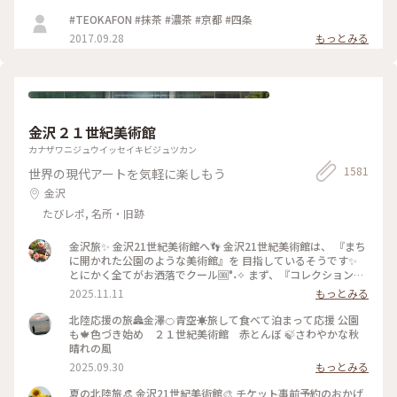
#TEOKAFON #抹茶 #濃茶 #京都 #四条
2017.09.28
もっとみる
金沢２１世紀美術館
カナザワニジュウイッセイキビジュツカン
1581
世界の現代アートを気軽に楽しもう
金沢
たびレポ, 名所・旧跡
金沢旅✨ 金沢21世紀美術館へ👣 金沢21世紀美術館は、 『まち
に開かれた公園のような美術館』を 目指しているそうです✨
とにかく全てがお洒落でクール🆒°˖✧ まず、『コレクション展
2 文字の可能性』を鑑賞。 現代アート作品における「文字」
2025.11.11
もっとみる
の表現に 焦点を当てて、文字が持つ可能性を 絵画、版画、
書、陶芸、映像など 様々な形式の作品を通して探求していま
北陸応援の旅🏯金澤🍊青空☀️旅して食べて泊まって応援 公園
す。 文字に関して多角的な視点から見た作品の数々、 こうい
も🍁色づき始め ２１世紀美術館 赤とんぼ 🍃さわやかな秋
う見方もあるんだ！と とても興味深かったです✨ また、
晴れの風
『SIDE CORE Living road, Living space / 生きている道、生き
2025.09.30
もっとみる
るための場所』も鑑賞。 これは、アートチームSIDE COREの
展覧会で、 「道」や「移動」をテーマに、 ストリートカルチ
夏の北陸旅👒 金沢21世紀美術館🎨‎ チケット事前予約のおかげ