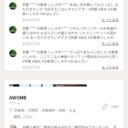
京都 ****お数家 いしかわ**** 本当に何を頼んでもﾊｽﾞﾚなし ま
た行きたい💕 大好きなごはんやさんです✨ #京都 #烏丸 #お数
家いしかわ #おばんざい
2020.07.03
もっとみる
京都 ****お数家 いしかわ**** どれもつやっつや✨のお刺身の
盛り合わせ おばんざいの盛り合わせ ジャスミンティーの温か
いの あーまた行きたい💕💕💕 #京都 #烏丸 #お数家いしかわ #
おばんざい #お刺身 #刺盛り #おばんざい盛り合わせ
2020.07.03
もっとみる
京都 ****お数家 いしかわ**** やっぱり来ちゃいました お数家
いしかわ✨ ここでごはん🍽️食べたくて ﾗﾝﾁ軽め&ﾎﾃﾙはから京✨
#京都 #烏丸 #お数家いしかわ #おばんざい
2020.07.03
もっとみる
AWOMB
アウーム
2463
京都駅・河原町・京都御所・四条・壬生
雑貨, ごはん
手織り寿司♡ 斬新な組み合わせ♡絶対自分ではしないな。 不