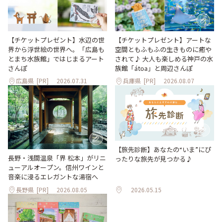
【チケットプレゼント】水辺の世
【チケットプレゼント】アートな
界から浮世絵の世界へ。「広島も
空間ともふもふの生きものに癒や
とまち水族館」ではじまるアート
されて♪ 大人も楽しめる神戸の水
さんぽ
族館「átoa」と周辺さんぽ
広島県
[PR]
2026.07.31
兵庫県
[PR]
2026.08.07
【旅先診断】あなたの“いま”にぴ
長野・浅間温泉「界 松本」がリニ
ったりな旅先が見つかる♪
ューアルオープン。信州ワインと
音楽に浸るエレガントな湯宿へ
長野県
[PR]
2026.08.05
2026.05.15