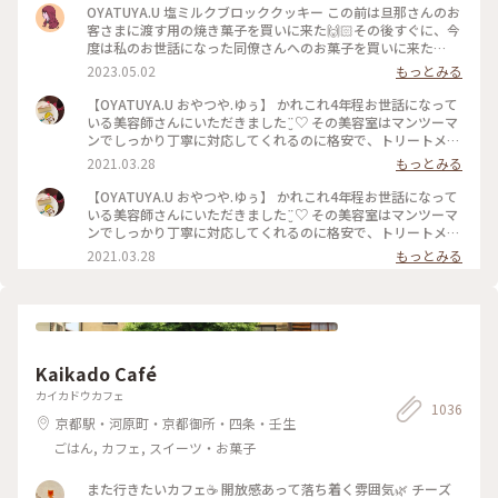
OYATUYA.U 塩ミルクブロッククッキー この前は旦那さんのお
客さまに渡す用の焼き菓子を買いに来た🙌🏻その後すぐに、今
度は私のお世話になった同僚さんへのお菓子を買いに来た🙌🏻
🙌🏻 大切な人に何かかわいいお菓子渡したいな〜と思ったら
2023.05.02
もっとみる
ユーさんのお菓子が我が家では選ばれる☺️ #福岡#桜坂#ガトー
ショコラ#洋菓子#福岡土産#お土産
【OYATUYA.U おやつや.ゆぅ】 かれこれ4年程お世話になって
いる美容師さんにいただきました¨̮♡︎ その美容室はマンツーマ
ンでしっかり丁寧に対応してくれるのに格安で、トリートメン
トとか押し付けたりしない、とても居心地のいいお店です。 そ
2021.03.28
もっとみる
んな素敵な美容師なので、私がおいしいと思うおやつを何度か
差し入れをしていました。 そのお礼と言うことで準備してく
【OYATUYA.U おやつや.ゆぅ】 かれこれ4年程お世話になって
れていました。 このガトーショコラは濃厚でねっとりした食
いる美容師さんにいただきました¨̮♡︎ その美容室はマンツーマ
感、ひとくち食べただけで目と鼻の穴が大きくなってしまうぐ
ンでしっかり丁寧に対応してくれるのに格安で、トリートメン
らいおいしくて大満足なのですが、もちろんひとくちでは終わ
トとか押し付けたりしない、とても居心地のいいお店です。 そ
2021.03.28
もっとみる
りません( ˙༥˙ )✨ こんなおいしいものをいただけて 私は幸せで
んな素敵な美容師なので、私がおいしいと思うおやつを何度か
す( ¯ ¨̯ ¯̥̥ ) 開店前から行列が出来るのも頷けます。 ことりっぷ
差し入れをしていました。 そのお礼と言うことで準備してく
にも早いうちに投稿しなくちゃと思っていたお店です。
れていました。 このガトーショコラは濃厚でねっとりした食
感、ひとくち食べただけで目と鼻の穴が大きくなってしまうぐ
らいおいしくて大満足なのですが、もちろんひとくちでは終わ
りません( ˙༥˙ )✨ こんなおいしいものをいただけて 私は幸せで
Kaikado Café
す( ¯ ¨̯ ¯̥̥ ) 開店前から行列が出来るのも頷けます。 ことりっぷ
にも早いうちに投稿しなくちゃと思っていたお店です。
カイカドウカフェ
1036
京都駅・河原町・京都御所・四条・壬生
ごはん, カフェ, スイーツ・お菓子
また行きたいカフェ☕️ 開放感あって落ち着く雰囲気🌿 チーズ