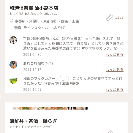
和詩倶楽部 油小路本店
わしくらぶあぶらのこうじほんてん
1159
京都駅・河原町・京都御所・四条・壬生
雑貨, ライフスタイル, おみやげ
京都 和詩倶楽部さんの【彩り文様香】 ✉お手紙に入れて「移
り香」として✨ 👛財布に入れて「残り福」として✨ 古き良き心
遣いを組み込んだ京都の逸品です😊 ❤️💛💚💙💜カラフルな可
愛い「京もの」 持ってるだけで幸せな気持ちになりますよ〜(*
2021.04.30
もっとみる
´ᵕ`*) ❁❀✿✾🤍香りは 白檀🤍❁❀✿✾ 伝統文様の説明は写真5
枚目を見てくださいね✨ * 白檀はふくよかで優美さを兼ね備え
あれこれ悩む(^｡^)
高貴な心打つ香りがします(*´˘`*)♡♡♡ 大好きな香りです(｡･
2017.12.13
もっとみる
ω･｡)❁。🌼.*･ﾟ .ﾟ･*. * 古代より人の心を捉え 和らげてきた香
り。 お寺にいるような落ち着いた気持ちになります😌 * 今日
和紙のブックカバー（＾_＾） ことりっぷの記事見てずっと行
で4月も最終日。 過ぎ行く春を名残惜しみ 桜のお香をたきまし
きたかった♡ #おみやげ図鑑 #京都
た･:*:･(*´ｴ｀*)･:*:･ 🌸桜だけど 白檀の香りです😆 🐱にゃんこ
2016.12.07
もっとみる
のお香立てを見せたかったの〜😜 * 我慢がまんの連休ですが
お家時間も楽しく豊かに過ごしましょ💕 ～
🎼.•*¨*•.¸¸♬🎶•*¨*•.¸¸♬•*¨*•.¸¸♪😀❤🌷🐇🦋 先月 仙台三
越の京都展で買いました。 懐紙を利用した お箸袋の折り方な
ども教えていただきました〜😍 Webショップでも買えます
よ〜✨ エリアは妄想ことりっぷで*⋆✈京都にお邪魔しま〜す😊
⤵︎ ︎下のスポットから ことりっぷさんの記事がご覧になれます
海鮮丼・茶漬 磯らぎ
よ😊 * #花を愉しむ #ことりっぷ京都 #京都 #和紙 #彩り文様香
カイセンドンチャヅケイソラギ
#包み香 #和詩倶楽部 #わしくらぶ #お土産 #おみやげ #おみや