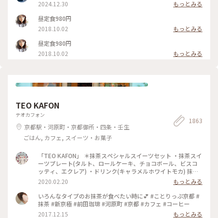
2024.12.30
もっとみる
昼定食980円
2018.10.02
もっとみる
昼定食980円
2018.10.02
もっとみる
TEO KAFON
テオカフォン
1863
京都駅・河原町・京都御所・四条・壬生
ごはん, カフェ, スイーツ・お菓子
「TEO KAFON」 ＊抹茶スペシャルスイーツセット ・抹茶スイ
ーツプレート(タルト、ロールケーキ、チョコボール、ビスコ
ッティ、エクレア) ・ドリンク(キャラメルホワイトモカ) 抹茶
三昧出来て大満足したそうです。 フォークを2本用意して頂い
2020.02.20
もっとみる
たのですが、娘一人で完食でした。 #TEO KAFON#抹茶三昧#
プチことりっぷ京都#冬のおでかけ
いろんなタイプのお抹茶が食べたい時に💕 #ことりっぷ京都 #
抹茶 #新京極 #前田珈琲 #河原町 #京都 #カフェ #コーヒー
2017.12.15
もっとみる