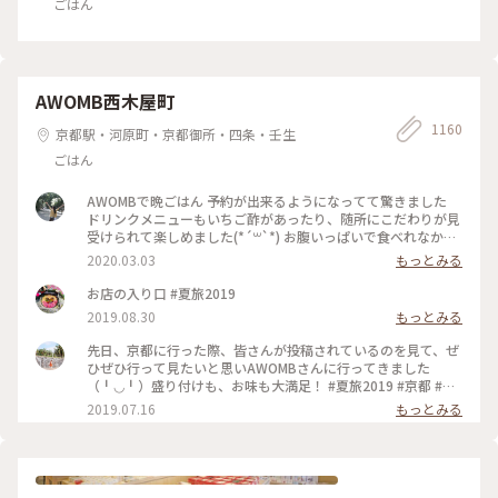
ごはん
AWOMB西木屋町
1160
京都駅・河原町・京都御所・四条・壬生
ごはん
AWOMBで晩ごはん 予約が出来るようになってて驚きました
ドリンクメニューもいちご酢があったり、随所にこだわりが見
受けられて楽しめました(*´꒳`*) お腹いっぱいで食べれなかっ
たデザートは次のお楽しみですー♡ #春の訪れ #女子旅 #いち
2020.03.03
もっとみる
ご #手織り寿司
お店の入り口 #夏旅2019
2019.08.30
もっとみる
先日、京都に行った際、皆さんが投稿されているのを見て、ぜ
ひぜひ行って見たいと思いAWOMBさんに行ってきました
（╹◡╹）盛り付けも、お味も大満足！ #夏旅2019 #京都 #五
条 #AWOMB
2019.07.16
もっとみる