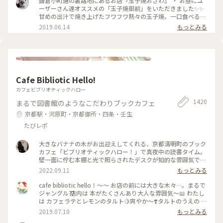
鎌倉小町通の裏路地にあるお店『玉子焼おざわ』 ・ お昼にユ
た、食べに行きたいな～ #神奈川 #鎌倉 #玉子焼き #おざわ #御
ーザーさん達オススメの「玉子焼御前」をいただきました✨✨
膳 #名店 #小町通り #裏 #過去
甘めの出汁で焼き上げたフワフワ熱々の玉子焼、一口食べると
旨味がジュワーッと広がります😆 この味は絶対家で再現でき
2019.06.14
もっとみる
ない美味しさです🌟 ・ ちなみに、ご飯の上の昆布もいいお
味。 玉子焼の箸休め的な役目を果たしていますよ😊 鎌倉に行
かれた時はぜひご賞味あれ！ #玉子焼おざわ #玉子焼御前 #鎌
倉 #小町通り
Cafe Bibliotic Hello!
カフェビブリオティックハロー
1420
まるで図書館のようなこだわりブックカフェ
京都駅・河原町・京都御所・四条・壬生
たびレポ
大きなバナナの木がお出迎えしてくれる、京都清明町のブック
カフェ「ビブリオティックハロー！」で真夜中の読書タイム。
壁一面に佇む本棚と光で照らされたデスクが知的な雰囲気で、
これぞ大人カフェでした。2階に貫けている本棚を見に行く
2022.09.11
もっとみる
と、ちょっとスケスケの渡り廊下でスリリング。スイーツもド
リンクも美味しくて、夜遅くまでやっているのも嬉しくて。。
cafe bibliotic hello！〜〜 お店の前には大きな木々…。まるで
これは出張の度に立ち寄りそうです。築150年以上の町屋をリ
ジャングル⁇ 店内は 本がたくさんあり大人な雰囲気〜📖 わたし
ノベしたというところも見応えあり。観光というよりも、ロー
は カフェラテとレモンのタルト🍋爽やか〜❣️タルトのうえの レ
カルに寄り添っているようで温かい空気も感じました。 #私の
モンのドライフルーツがめちゃくちゃ美味しい❣️ カフェの横で
2019.07.10
もっとみる
ことりっぷ2022 #Myことりっぷ #京都カフェ #ブックカフ
は パンも販売してます。こちらも魅力的でしたが またの機会