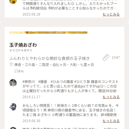
ャーの視点から 「異なる場所をつなぐ表現」、 「生きるため
で時間通りすんなり入れました😊 しかし、入りたかったプー
の場所」を 美術館の中に創出することを目指しているそう✨
ルは予約締切😱 予約が必要なことすら知らなかったのでガッ
様々な角度から道や移動を見ている作品、 一体感もあってと
カリ💧 そうですよね、人気の美術館ですものね… そして雨の
2025.08.28
もっとみる
っても面白かったです！ 一日中いても楽しめる とっても素敵
ため、屋外でプールを上から覗くのも中止になっていました💧
な美術館でした💕 ✳︎ 『コレクション展2 文字の可能性』
この時の展覧会はテーマが重く、見るのが辛くて途中でギブア
2025年9月27日(土) - 2026年1月18日(日） ✳︎ 『SIDE CORE
ップしてしまいました… 館内をぐるっと回っていると雨が止
Living road, Living space / 生きている道、生きるための場
み、上から覗くプールが見られるようになり急いで見学！ も
所』 2025年10月18日(土) - 2026年3月15日(日) #金沢21世紀
のの数分でまた雨が降り始めて見学中止になり、少しの間でし
美術館 #コレクション展2文字の可能性
たが見られて良かったです😊 館内外にアート作品に溢れ、か
#SIDECORELivingroadLivingspace/生きている道生きるため
玉子焼おざわ
わいいラビットチェアや、憧れのアルネ・ヤコブセンデザイン
の場所 #ことりっぷと一緒 #金沢 #金沢旅
のアントチェアやスワンチェアに座れたのも満足✨ 女子トイレ
タマゴヤキオザワ
の中にもアートがありました🎨 #夏の北陸旅 #北陸旅 #金沢21
1547
ふんわりとやわらかな絶妙な食感の玉子焼き
世紀美術館 #美術館 #金沢 #石川 #アートな景色
鎌倉・江の島・二階堂・由比ヶ浜・大船・七里ヶ浜
ごはん
#神奈川 #鎌倉 #ひみつの鎌倉 #ひとり旅 鎌倉のコンテスト
がやってて、ふと思い出したので過去picですがup😌✨この日
は土曜日だったから小町通りも少し人が多くて。開店30分前に
並び始めて、既に前に10人ほどいましたよ〜。運良く1巡目で
2019.11.17
もっとみる
入れたので、玉子焼きを注文😎なんともいえない甘さと出汁の
お味と、、、とりあえず美味😂笑！また機会があれば行きたい
おもしろい物発見！！卵焼き☆ 2年くらい前？の写真w を、今
なあ。
頃投稿なう！笑 神奈川県の鎌倉市にある、玉子焼きの名店！
たまご焼 おざわ☆ 小町通りの裏路地にあります。 卵4個使用
で、砂糖醤油の風味の後に、出汁の風味と旨みが来る感じでし
2019.08.30
もっとみる
た！ 口当たりは柔らでした！ 記憶でわ… 開店の11時半前に行
ったのに、長者の列で30分以上待った記憶が… 懐かし～ ま