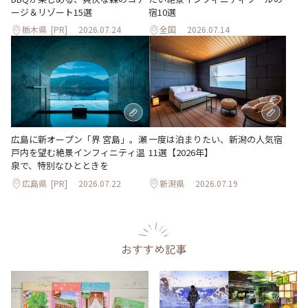
ージ＆リゾート15選
宿10選
栃木県
[PR]
2026.07.24
全国
2026.07.14
一度は泊まりたい、新潟の人気宿
広島に新オープン「界 宮島」。瀬
11選【2026年】
戸内を望む絶景インフィニティ温
泉で、特別なひとときを
広島県
[PR]
2026.07.22
新潟県
2026.07.19
おすすめ記事