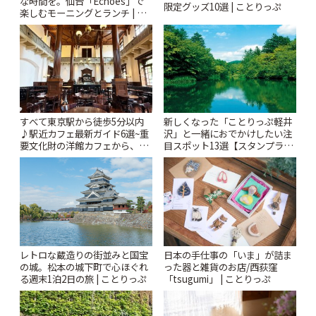
な時間を。仙台「Echoes」で
限定グッズ10選 | ことりっぷ
楽しむモーニングとランチ | こ
とりっぷ
すべて東京駅から徒歩5分以内
新しくなった「ことりっぷ軽井
♪駅近カフェ最新ガイド6選~重
沢」と一緒におでかけしたい注
要文化財の洋館カフェから、改
目スポット13選【スタンプラリ
札すぐのレトロ喫茶まで~ | こと
ー開催中】 | ことりっぷ
りっぷ
レトロな蔵造りの街並みと国宝
日本の手仕事の「いま」が詰ま
の城。松本の城下町で心ほぐれ
った器と雑貨のお店/西荻窪
る週末1泊2日の旅 | ことりっぷ
「tsugumi」 | ことりっぷ