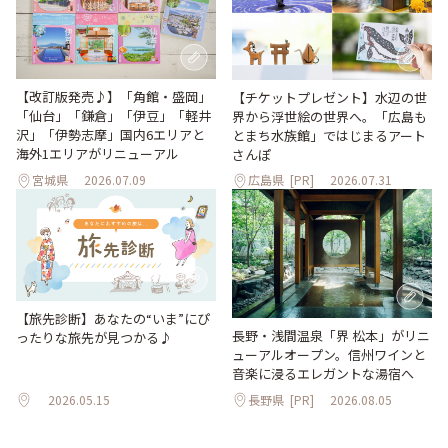
【改訂版発売♪】「角館・盛岡」
【チケットプレゼント】水辺の世
「仙台」「鎌倉」「伊豆」「軽井
界から浮世絵の世界へ。「広島も
沢」「伊勢志摩」国内6エリアと
とまち水族館」ではじまるアート
海外1エリアがリニューアル
さんぽ
宮城県
2026.07.09
広島県
[PR]
2026.07.31
【旅先診断】あなたの“いま”にぴ
長野・浅間温泉「界 松本」がリニ
ったりな旅先が見つかる♪
ューアルオープン。信州ワインと
音楽に浸るエレガントな湯宿へ
2026.05.15
長野県
[PR]
2026.08.05