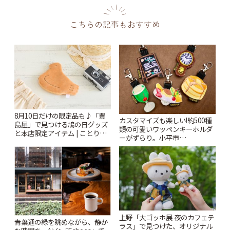
こちらの記事もおすすめ
8月10日だけの限定品も♪「豊
カスタマイズも楽しい!約500種
島屋」で見つける鳩の日グッズ
類の可愛いワッペンキーホルダ
と本店限定アイテム | ことりっ
ーがずらり。小平市
ぷ
「Kimamaya T&K」 | ことりっ
ぷ
上野「大ゴッホ展 夜のカフェテ
青葉通の緑を眺めながら、静か
ラス」で見つけた、オリジナル