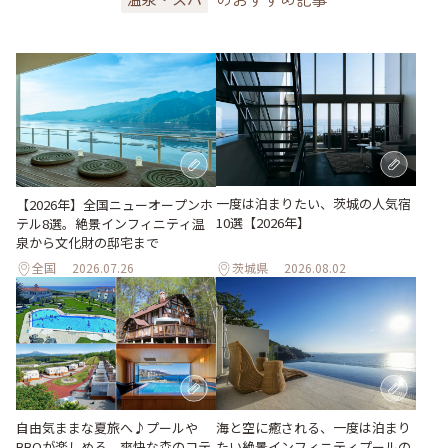
一度は泊まりたい、茨城の人気宿
【2026年】全国ニューオープンホ
10選【2026年】
テル8選。絶景インフィニティ温
泉から文化財の邸宅まで
全国
2026.07.26
茨城県
2026.08.02
自由気ままな夏旅へ♪プールや
海と空に癒される、一度は泊まり
BBQが楽しめる、爽快な森のコテ
たい絶景インフィニティプールの