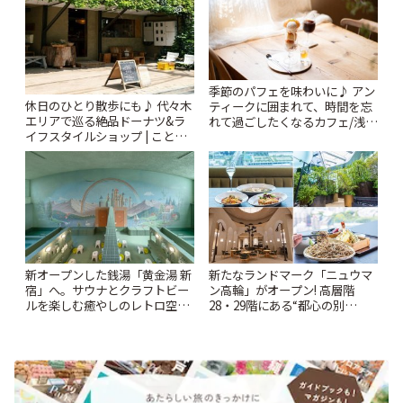
季節のパフェを味わいに♪ アン
休日のひとり散歩にも♪ 代々木
ティークに囲まれて、時間を忘
エリアで巡る絶品ドーナツ&ラ
れて過ごしたくなるカフェ/浅草
イフスタイルショップ | ことり
「annorum cafe」 | ことりっぷ
っぷ
新オープンした銭湯「黄金湯 新
新たなランドマーク「ニュウマ
宿」へ。サウナとクラフトビー
ン高輪」がオープン! 高層階
ルを楽しむ癒やしのレトロ空間
28・29階にある“都心の別
| ことりっぷ
荘”「ルフトバウム」とは? | こ
とりっぷ