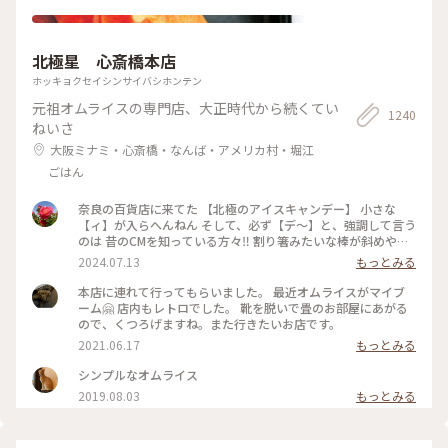
現代アート
北極星 心斎橋本店
ホッキョクセイシンサイバシホンテン
元祖オムライスの専門店、大正時代から続くてい
1240
ねいさ
大阪ミナミ・心斎橋・なんば・アメリカ村・堀江
ごはん
奈良の百貨店に来てた 【北極のアイスキャンデー】 小さな
【ィ】が入らへんねん そして、必ず【デ〜】と、強調して言う
のは 昔のCMを知っている方々‼️ 割り箸みたいな棒が斜めやね
ん ※子供の頃は割り箸やと思いこんでた チョコと違うねん❗️ コ
2024.07.13
もっとみる
コアやねん❗️ #大阪市
本店に連れて行ってもらいました。 最近オムライスがマイブ
ーム🤗 店内もレトロでした。 靴を脱いで畳のお部屋にあがる
ので、くつろげますね。また行きたいお店です。
2021.06.17
もっとみる
シンプルなオムライス
2019.08.03
もっとみる