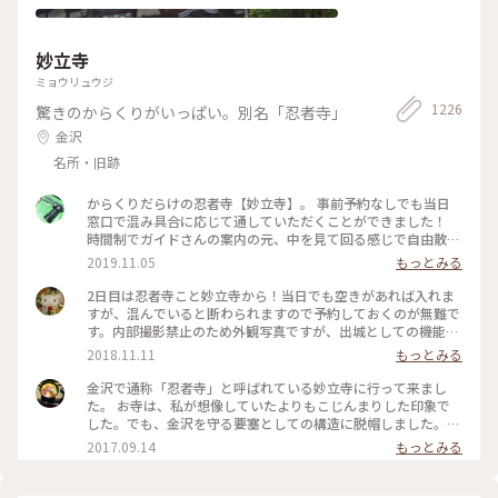
妙立寺
ミョウリュウジ
1226
驚きのからくりがいっぱい。別名「忍者寺」
金沢
名所・旧跡
からくりだらけの忍者寺【妙立寺】。 事前予約なしでも当日
窓口で混み具合に応じて通していただくことができました！
時間制でガイドさんの案内の元、中を見て回る感じで自由散策
はできませんが様々なからくりの説明を聞くことができます。
2019.11.05
もっとみる
撮影禁止の為、中の写真はありませんが外人観光客にも人気な
ようで外国語での案内資料も充実していました。女子旅で茶屋
2日目は忍者寺こと妙立寺から！当日でも空きがあれば入れま
街に立ち寄った際についでに、と行ってみたら案外面白くて！
すが、混んでいると断わられますので予約しておくのが無難で
雨の日でも楽しめるのでおススメです。 #金沢 #寺 #妙立寺 #
す。内部撮影禁止のため外観写真ですが、出城としての機能が
外人さんに人気
凄かった…！前田家がどれほど徳川を警戒していたかよくわか
2018.11.11
もっとみる
りました。 #建物 #神社仏閣 #金沢 #石川
金沢で通称「忍者寺」と呼ばれている妙立寺に行って来まし
た。 お寺は、私が想像していたよりもこじんまりした印象で
した。でも、金沢を守る要塞としての構造に脱帽しました。
ちなみに、これはお寺の裏口にあたる場所です。人が多くて、
2017.09.14
もっとみる
驚きで正面を撮影するのを忘れてしまいました(笑) 見学には予
約が必要ですが、ぜひいってみてください。 #金沢 #寺