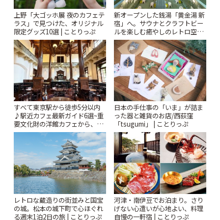
上野「大ゴッホ展 夜のカフェテ
新オープンした銭湯「黄金湯 新
ラス」で見つけた、オリジナル
宿」へ。サウナとクラフトビー
限定グッズ10選 | ことりっぷ
ルを楽しむ癒やしのレトロ空間
| ことりっぷ
すべて東京駅から徒歩5分以内
日本の手仕事の「いま」が詰ま
♪駅近カフェ最新ガイド6選~重
った器と雑貨のお店/西荻窪
要文化財の洋館カフェから、改
「tsugumi」 | ことりっぷ
札すぐのレトロ喫茶まで~ | こと
りっぷ
レトロな蔵造りの街並みと国宝
河津・南伊豆でお泊まり。さり
の城。松本の城下町で心ほぐれ
げない心遣いが心地よい、料理
る週末1泊2日の旅 | ことりっぷ
自慢の一軒宿 | ことりっぷ