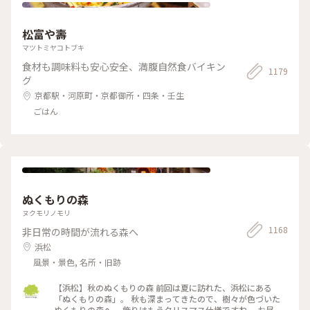
松富や壽
マツトミヤコトブキ
食材も調味料も安心安全、満腹自然食バイキン
1179
グ
京都駅・河原町・京都御所・四条・壬生
ごはん
ぬくもりの森
ヌクモリノモリ
1168
非日常の時間が流れる森へ
浜松
風景・景色, 名所・旧跡
【浜松】秋のぬくもりの森 前回は夏に訪れた、浜松にある
「ぬくもりの森」。 秋も深まってきたので、樹々が色づいた
ぬくもりの森へ。 飾りはもうクリスマス仕様ですね。 お昼ご