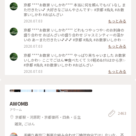
京都 ****お数家 いしかわ**** 本当に何を頼んでもﾊｽﾞﾚなし ま
た行きたい💕 大好きなごはんやさんです✨ #京都 #烏丸 #お数
家いしかわ #おばんざい
2020.07.03
もっとみる
京都 ****お数家 いしかわ**** どれもつやっつや✨のお刺身の
盛り合わせ おばんざいの盛り合わせ ジャスミンティーの温か
いの あーまた行きたい💕💕💕 #京都 #烏丸 #お数家いしかわ #
おばんざい #お刺身 #刺盛り #おばんざい盛り合わせ
2020.07.03
もっとみる
京都 ****お数家 いしかわ**** やっぱり来ちゃいました お数家
いしかわ✨ ここでごはん🍽️食べたくて ﾗﾝﾁ軽め&ﾎﾃﾙはから京✨
#京都 #烏丸 #お数家いしかわ #おばんざい
2020.07.03
もっとみる
AWOMB
アウーム
2463
京都駅・河原町・京都御所・四条・壬生
雑貨, ごはん
手織り寿司♡ 斬新な組み合わせ♡絶対自分ではしないな。 不