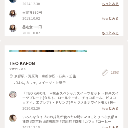
2024.12.30
もっとみる
昼定食980円
2018.10.02
もっとみる
昼定食980円
2018.10.02
もっとみる
TEO KAFON
テオカフォン
1863
京都駅・河原町・京都御所・四条・壬生
ごはん, カフェ, スイーツ・お菓子
「TEO KAFON」 ＊抹茶スペシャルスイーツセット ・抹茶スイ
ーツプレート(タルト、ロールケーキ、チョコボール、ビスコ
ッティ、エクレア) ・ドリンク(キャラメルホワイトモカ) 抹茶
三昧出来て大満足したそうです。 フォークを2本用意して頂い
2020.02.20
もっとみる
たのですが、娘一人で完食でした。 #TEO KAFON#抹茶三昧#
プチことりっぷ京都#冬のおでかけ
いろんなタイプのお抹茶が食べたい時に💕 #ことりっぷ京都 #
抹茶 #新京極 #前田珈琲 #河原町 #京都 #カフェ #コーヒー
2017.12.15
もっとみる