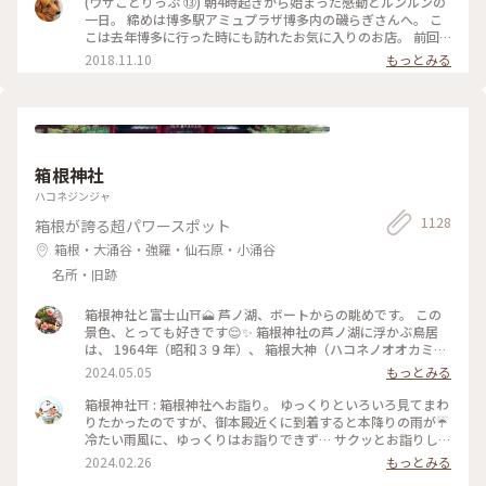
(ウサことりっぷ ⑬) 朝4時起きから始まった感動とルンルンの
んに乗っけてあご出汁をかけたり……。 大好きなユーザーさん
一日。 締めは博多駅アミュプラザ博多内の磯らぎさんへ。 こ
と…… 別れづらいせいか、おしゃべりしながら時間をかけて少
こは去年博多に行った時にも訪れたお気に入りのお店。 前回
しずつ少しずついただきました。 定食で出されたお茶碗、湯
はユーザーさんの投稿を見て行ったのですが、今回はその投稿
2018.11.10
もっとみる
呑み、お箸、ゴマだれ、ゴボウ茶など購入することができま
者ご本人とご一緒させて頂きました☺️ 混んでいたので窓際で
す。 またいらしてくださいね‼️ ウサコッコさん、merryさん❣️
なくカウンター席だったのは残念でしたが、前回は無かった
#わたしの街#クラシカル#秋深き#ことりっぷ福岡
｢刺身定食」を仲良くオーダー。 その日に捕れた新鮮なお刺身
8種の盛り合わせを、まずはそのまま薬味やタレで楽しみ。。
あとは特製のアゴ出汁を掛けて海鮮茶漬けにしていただきまし
た😊 お魚が新鮮なのでどうやって食べても美味しい🎵一緒に
箱根神社
出してくれるごぼう茶もgooです。 2日間ずっとドライバー、
ガイドをしてくださったnaonaoaromaさん。 久留米から博多
ハコネジンジャ
まで、一緒に夕飯を食べる為に来てくれました。 感謝、感謝
1128
箱根が誇る超パワースポット
の楽しかった2日間もあっという間に過ぎ このあとは涙のお別
れが待っていました😢 また必ずお会いしましょう✨ (11月3日
箱根・大涌谷・強羅・仙石原・小涌谷
撮影) #感動の旅 #お気に入りのお店 #2日間ありがとう
名所・旧跡
箱根神社と富士山⛩️🗻 芦ノ湖、ボートからの眺めです。 この
景色、とっても好きです😌✨ 箱根神社の芦ノ湖に浮かぶ鳥居
は、 1964年（昭和３９年）、 箱根大神（ハコネノオオカミ）
御鎮座 １２００年と東京オリンピック開催を奉祝記念し、
2024.05.05
もっとみる
「平和」の扁額が掲げられたそうです。 講和条約の全権特命大
使として調印した 吉田茂元首相が書かれたそうで、 それ以来
箱根神社⛩️ : 箱根神社へお詣り。 ゆっくりといろいろ見てまわ
「平和の鳥居」と親しまれています。 この「平和」の文字は、
りたかったのですが、御本殿近くに到着すると本降りの雨が☔️
芦ノ湖側からしか見られないので、 見た時はおおぉ〜✨と感動
冷たい雨風に、ゆっくりはお詣りできず… サクッとお詣りして
しました😊 #箱根神社 #芦ノ湖 #平和の鳥居 #GW #春色さがし
車に戻りました😭 : 九頭竜神社の新宮もあって見所満載です
2024.02.26
もっとみる
が、景色の写真も撮れず…残念でした😢 いろいろ後悔が残る…