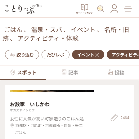
ガイド・マガジン
ごはん
、
温泉・スパ
、
イベント
、
名所・旧
跡
、
アクティビティ・体験
絞り込む
たびレポ
イベント
アクティビテ
スポット
記事
投稿
お数家 いしかわ
オカズヤイシカワ
2464
女性に人気が高い町家造りのごはん処
京都駅・河原町・京都御所・四条・壬生
ごはん