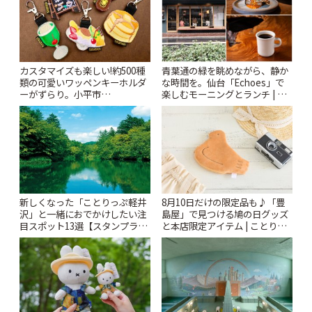
カスタマイズも楽しい!約500種
青葉通の緑を眺めながら、静か
類の可愛いワッペンキーホルダ
な時間を。仙台「Echoes」で
ーがずらり。小平市
楽しむモーニングとランチ | こ
「Kimamaya T&K」 | ことりっ
とりっぷ
ぷ
新しくなった「ことりっぷ軽井
8月10日だけの限定品も♪「豊
沢」と一緒におでかけしたい注
島屋」で見つける鳩の日グッズ
目スポット13選【スタンプラリ
と本店限定アイテム | ことりっ
ー開催中】 | ことりっぷ
ぷ