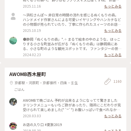
飯の代わりに、「森のスモーキーターキーレッグ」をいただき
2025.11.16
もっとみる
ました。 ジューシーで、ちょっとスモーキーで、とても美味
しい。 ちょっと食べにくいけどw これひとつで結構お腹いっ
〜浜松さんぽ〜 非日常の時間の流れを感じるぬくもりの森。
ぱいになります。 次はもう少し食べやすそうな「骨付きソーセ
ハンドメイド作家さんによる可愛いイヤリングやハンカチなど
ージ」を試してみよう。 デザートにジェラート。 今回は地元
の小物類が売られていたり、丁寧に作られたスィーツのお店が
の三日日（みっかび）みかん味をチョイス。 こちらも安心の
数軒並ぶ可愛い森でした。 一番行きたかった森のチーズケー
2025.10.19
もっとみる
ちょうど良い美味しさ。
キやさんにて、森のピクニックセットを注文。 パイやクロワッ
サンなどのパンを1つ コンソメやコーンスープなどから1つ ボ
●静岡「ぬくもりの森」*⁠.⁠✧ まるで絵本の中のような、ほっこ
トルチーズケーキを1つ のセットです。 どれもしっかりした味
りする小さな町並みが広がる「ぬくもりの森」は静岡県にあ
で、だけどしつこくはなく大満足です。 浜松市の「シン・ハマ
る、小さな町のような観光スポットです。 ファンタジーの世界
マツ計画」の1つ浜松市役所に設置されたエヴァンゲリオン初
からそのまま出てきたようなレストランや雑貨屋さん、カフェ
2024.02.23
もっとみる
号機立像を見に行きました。 天竜エリアが「シン・エヴァン
に癒やされるのはもちろん、この町にはいろいろな所に楽しめ
ゲリオン劇場版」に登場する「第3村」のモデルの1つトなり注
る仕掛けが隠れています。足元にひっそりある扉の中にウサギ
目を集めていました。 浜松市役所（浜松市中央区元城町103-2
のぬいぐるみが寝ていたり、手すりにハートがあったりと、見
本館1階） 令和8年1月25日まで 平日8時半〜17時15 分 土日
つけたら子供も大人も顔がほころぶような隠し要素があり、私
AWOMB西木屋町
祝10時〜16時 とホームページには記載されています。 #私の
も見つけては年甲斐もなくはしゃいでいました。 ファンタジ
ことりっぷ旅
1160
ーなかわいい空間がお好きであれば、是非足を運んでみてくだ
京都駅・河原町・京都御所・四条・壬生
さい*⁠.⁠✧ なお、周辺の観光地として、車で30分ほどの所にステ
ごはん
ーキ屋「さわやか」があります。お肉がとてもやわらかく絶品
で、噂に違わぬ味でした。ぬくもりの森で癒やされた後の腹ご
しらえにオススメです。 #静岡 #ぬくもりの森 #癒し旅
AWOMBで晩ごはん 予約が出来るようになってて驚きました
ドリンクメニューもいちご酢があったり、随所にこだわりが見
受けられて楽しめました(*´꒳`*) お腹いっぱいで食べれなかっ
たデザートは次のお楽しみですー♡ #春の訪れ #女子旅 #いち
2020.03.03
もっとみる
ご #手織り寿司
お店の入り口 #夏旅2019
2019.08.30
もっとみる