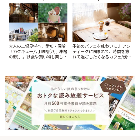
大人の工場見学へ、愛知・岡崎
季節のパフェを味わいに♪ アン
「カクキュー八丁味噌(八丁味噌
ティークに囲まれて、時間を忘
の郷)」。試食や買い物も楽しみ
れて過ごしたくなるカフェ/浅草
♪ | ことりっぷ
「annorum cafe」 | ことりっぷ