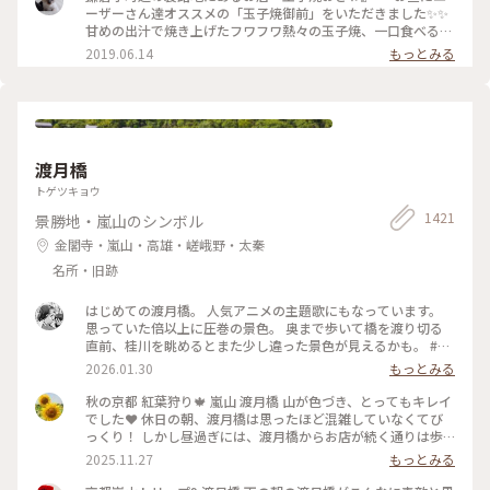
た、食べに行きたいな～ #神奈川 #鎌倉 #玉子焼き #おざわ #御
ーザーさん達オススメの「玉子焼御前」をいただきました✨✨
膳 #名店 #小町通り #裏 #過去
甘めの出汁で焼き上げたフワフワ熱々の玉子焼、一口食べると
旨味がジュワーッと広がります😆 この味は絶対家で再現でき
2019.06.14
もっとみる
ない美味しさです🌟 ・ ちなみに、ご飯の上の昆布もいいお
味。 玉子焼の箸休め的な役目を果たしていますよ😊 鎌倉に行
かれた時はぜひご賞味あれ！ #玉子焼おざわ #玉子焼御前 #鎌
倉 #小町通り
渡月橋
トゲツキョウ
1421
景勝地・嵐山のシンボル
金閣寺・嵐山・高雄・嵯峨野・太秦
名所・旧跡
はじめての渡月橋。 人気アニメの主題歌にもなっています。
思っていた倍以上に圧巻の景色。 奥まで歩いて橋を渡り切る
直前、桂川を眺めるとまた少し違った景色が見えるかも。 #渡
月橋 #嵐山 #京都旅行 #嵐電 #京都観光
2026.01.30
もっとみる
秋の京都 紅葉狩り🍁 嵐山 渡月橋 山が色づき、とってもキレイ
でした❤️ 休日の朝、渡月橋は思ったほど混雑していなくてび
っくり！ しかし昼過ぎには、渡月橋からお店が続く通りは歩
行者天国になり多くの人でごったがえし、ボート乗り場では長
2025.11.27
もっとみる
蛇の列で60分待ちになってました😳 2025.11.23 #渡月橋 #紅
葉 #嵐山 #京都 #ことりっぷ #秋の装い