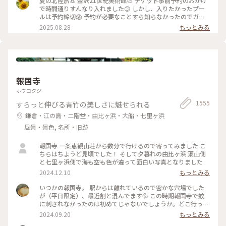
夏の北陸旅👒 金沢21世紀美術館🎨‎ チケット事前予約のおかげ
ャーの視点から 「異なる場所をつなぐ表現」、 「生きるため
で時間通りすんなり入れました😊 しかし、入りたかったプー
の場所」を 美術館の中に創出することを目指しているそう✨
ルは予約締切😱 予約が必要なことすら知らなかったのでガッ
様々な角度から道や移動を見ている作品、 一体感もあってと
カリ💧 そうですよね、人気の美術館ですものね… そして雨の
2025.08.28
もっとみる
っても面白かったです！ 一日中いても楽しめる とっても素敵
ため、屋外でプールを上から覗くのも中止になっていました💧
な美術館でした💕 ✳︎ 『コレクション展2 文字の可能性』
この時の展覧会はテーマが重く、見るのが辛くて途中でギブア
2025年9月27日(土) - 2026年1月18日(日） ✳︎ 『SIDE CORE
ップしてしまいました… 館内をぐるっと回っていると雨が止
Living road, Living space / 生きている道、生きるための場
み、上から覗くプールが見られるようになり急いで見学！ も
所』 2025年10月18日(土) - 2026年3月15日(日) #金沢21世紀
のの数分でまた雨が降り始めて見学中止になり、少しの間でし
美術館 #コレクション展2文字の可能性
たが見られて良かったです😊 館内外にアート作品に溢れ、か
#SIDECORELivingroadLivingspace/生きている道生きるため
報国寺
わいいラビットチェアや、憧れのアルネ・ヤコブセンデザイン
の場所 #ことりっぷと一緒 #金沢 #金沢旅
のアントチェアやスワンチェアに座れたのも満足✨ 女子トイレ
ホウコクジ
の中にもアートがありました🎨 #夏の北陸旅 #北陸旅 #金沢21
1555
すらっと伸びる青竹の美しさに魅せられる
世紀美術館 #美術館 #金沢 #石川 #アートな景色
鎌倉・江の島・二階堂・由比ヶ浜・大船・七里ヶ浜
風景・景色, 名所・旧跡
報国寺 一条恵観山荘から数分で行けるので寄ってみました こ
ちらはちようど見頃でした！ そして夕暮れの由比ヶ浜 葉山側
と七里ヶ浜側で海も空も色が違って面白い写真となりました
2024.12.10
もっとみる
いつかの報国寺。 駅からは離れているので密かな穴場でした
が（平日限定）、最近割と混んでます💦 この時期報国寺で蚊
に刺されなかったのは初めてじゃないでしょうか。どこ行っ
た〜🦟 #ことりっぷ旅2024 #鎌倉
2024.09.20
もっとみる