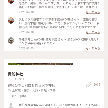
思議と、酢飯とあうんですよね。 どれも、丁寧で本当に美味❣️
美しい❣️ 特に、鴨肉が美味しすぎました〜 あとは、京都の日本
酒🍶♡ 素敵時間でした〜 #わたしのことりっぷ旅 #AWOMB #
2023.04.28
もっとみる
京都 #烏丸本店 #手織り寿司
久しぶりの投稿です♡ 京都本店AWOMBさんへ♡ 素敵な佇ま
い…流石本店! 雰囲気があってめっちゃオシャレ〜 ここは、予
約必須‼︎中々取れない‼︎ 早めに予約して行くのをおすすです♡
GW人すごそうですね… #京都 #AWOMB #烏丸本店 #手織り寿
2023.04.28
もっとみる
司
手織り寿し AWOMB 烏丸本店 さんへ 2021/9/3 #京都 #烏丸 #
ランチ #寿司 #鮨 #オススメ
2021.09.05
もっとみる
貴船神社
キフネジンジャ
2007
縁結びのご利益もある水の神様
上賀茂・鞍馬・大原・貴船・下鴨
名所・旧跡
貴船神社奥宮にある連理の杉。杉と楓が和合した、とても珍し