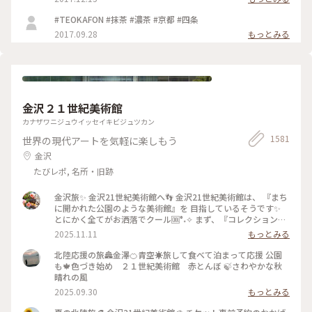
#TEOKAFON #抹茶 #濃茶 #京都 #四条
2017.09.28
もっとみる
金沢２１世紀美術館
カナザワニジュウイッセイキビジュツカン
1581
世界の現代アートを気軽に楽しもう
金沢
たびレポ, 名所・旧跡
金沢旅✨ 金沢21世紀美術館へ👣 金沢21世紀美術館は、 『まち
に開かれた公園のような美術館』を 目指しているそうです✨
とにかく全てがお洒落でクール🆒°˖✧ まず、『コレクション展
2 文字の可能性』を鑑賞。 現代アート作品における「文字」
2025.11.11
もっとみる
の表現に 焦点を当てて、文字が持つ可能性を 絵画、版画、
書、陶芸、映像など 様々な形式の作品を通して探求していま
北陸応援の旅🏯金澤🍊青空☀️旅して食べて泊まって応援 公園
す。 文字に関して多角的な視点から見た作品の数々、 こうい
も🍁色づき始め ２１世紀美術館 赤とんぼ 🍃さわやかな秋
う見方もあるんだ！と とても興味深かったです✨ また、
晴れの風
『SIDE CORE Living road, Living space / 生きている道、生き
2025.09.30
もっとみる
るための場所』も鑑賞。 これは、アートチームSIDE COREの
展覧会で、 「道」や「移動」をテーマに、 ストリートカルチ