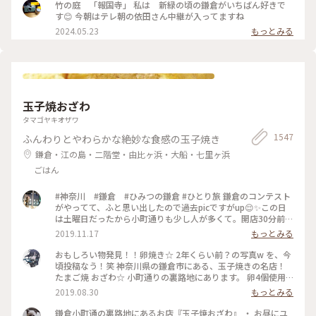
竹の庭 「報国寺」 私は 新緑の頃の鎌倉がいちばん好きで
す😊 今朝はテレ朝の依田さん中継が入ってますね
2024.05.23
もっとみる
玉子焼おざわ
タマゴヤキオザワ
1547
ふんわりとやわらかな絶妙な食感の玉子焼き
鎌倉・江の島・二階堂・由比ヶ浜・大船・七里ヶ浜
ごはん
#神奈川 #鎌倉 #ひみつの鎌倉 #ひとり旅 鎌倉のコンテスト
がやってて、ふと思い出したので過去picですがup😌✨この日
は土曜日だったから小町通りも少し人が多くて。開店30分前に
並び始めて、既に前に10人ほどいましたよ〜。運良く1巡目で
2019.11.17
もっとみる
入れたので、玉子焼きを注文😎なんともいえない甘さと出汁の
お味と、、、とりあえず美味😂笑！また機会があれば行きたい
おもしろい物発見！！卵焼き☆ 2年くらい前？の写真w を、今
なあ。
頃投稿なう！笑 神奈川県の鎌倉市にある、玉子焼きの名店！
たまご焼 おざわ☆ 小町通りの裏路地にあります。 卵4個使用
で、砂糖醤油の風味の後に、出汁の風味と旨みが来る感じでし
2019.08.30
もっとみる
た！ 口当たりは柔らでした！ 記憶でわ… 開店の11時半前に行
ったのに、長者の列で30分以上待った記憶が… 懐かし～ ま
鎌倉小町通の裏路地にあるお店『玉子焼おざわ』 ・ お昼にユ