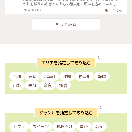
がれを祓うため さんだわらの雛人形に願いを込めて みたらし
川にひな人形を流します。 ちょうどこの日下鴨神社を 訪れる
2024.03.03
もっとみる
予定だったので なんとか見てみたいと思って 行きましたが、
たくさんの人垣で 流しびなの様子は 全然見えませんでした😂
最後ごろ少しだけ お内裏様とお雛様の姿を遠目に やっと見る
もっとみる
ことができました🎎😆 平安時代の装束をした お雛様や来賓や
幼稚園のお子さんたち 京都タワーのゆるキャラ かわいいたわ
わちゃんも登場😆 和紙でできた雛人形を 流していました。 園
児たちの歌うひな祭りの歌に ほっこり癒され 京都の雅な伝統
行事に 少しふれることができて よかったです🥰 ・ ・ #春色さ
がし #私のことりっぷ旅 #ことりっぷ春の京都・奈良旅 #母娘
旅 #下鴨神社 #流しびな #流し雛 #伝統行事 #桃の節句 #ひな祭
り #お雛様 #お内裏様 #雛人形 #たわわちゃん #京都 #出町柳 #
エリアを指定して絞り込む
春 #春の京都 #ことりっぷ京都 #ひとり旅
京都
東京
北海道
沖縄
神奈川
静岡
山梨
長野
奈良
鎌倉
ジャンルを指定して絞り込む
カフェ
スイーツ
おみやげ
景色
温泉