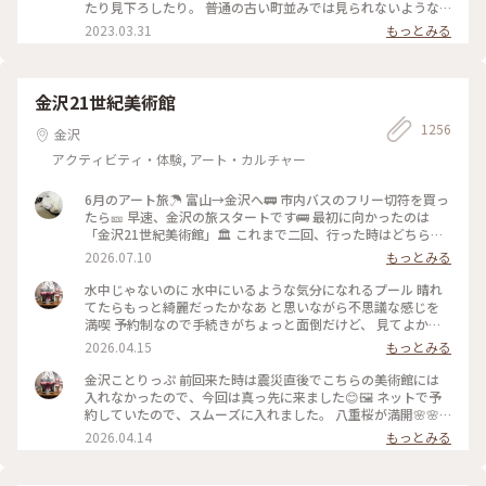
坂でした(˶ˊᵕˋ˵)✨ #二寧坂 #二年坂 #京都 #京都旅 #スターバ
たり見下ろしたり。 普通の古い町並みでは見られないような
ックスコーヒー京都二寧坂ヤサカ茶屋店 #スタバ #ぽかぽか #
風景でした。 そして、見たかった町並み越しの五重塔✨ ちょ
2023.03.31
もっとみる
夕暮れの二寧坂
うどお庭からしだれ桜の枝が出ていて、フォトスポットになっ
ていました☺️ #私のことりっぷ旅 #花だより #レトロな街 #My
ことりっぷ #二年坂 #二寧坂 #三年坂 #法観寺 #五重塔 #京都 #
お花見 #桜
金沢21世紀美術館
1256
金沢
アクティビティ・体験, アート・カルチャー
6月のアート旅☂️ 富山→金沢へ🚃 市内バスのフリー切符を買っ
たら🎫 早速、金沢の旅スタートです🚌 最初に向かったのは
「金沢21世紀美術館」🏛️ これまで二回、行った時はどちらも
休館日😱 今回初めて、あのスイミングプールも見ることが 出
2026.07.10
もっとみる
来ました🏊🏊 ただ私は一人(笑)なのでプールに入っても上から
写真は撮れないよね⁉️と、、、 なので上から下の人達を見て楽
水中じゃないのに 水中にいるような気分になれるプール 晴れ
しみました😂 修学旅行かな❓の子供達の同行者の様に…🤣 混ま
てたらもっと綺麗だったかなあ と思いながら不思議な感じを
ないうちにと午前中に来たので そこまで混雑してなくゆっく
満喫 予約制なので手続きがちょっと面倒だけど、 見てよかっ
り出来ました✨✨ #ひみつの絶景 #ことりっぷ金沢 #金沢21世
た #ちいさな列車旅 #金沢#金沢21世紀美術館#プール #現代ア
2026.04.15
もっとみる
紀美術館#スイミングプール #金沢市内バスフリー切符
ート
金沢ことりっぷ 前回来た時は震災直後でこちらの美術館には
入れなかったので、今回は真っ先に来ました😊🖼️ ネットで予
約していたので、スムーズに入れました。 八重桜が満開🌸🌸
🌸🌸🌸 芝生も綺麗でとても気持ちいい。 フリースペースもた
2026.04.14
もっとみる
くさんあるので のんびり楽しめます。 今日は海外からの観光
客が多かったようで、 私も英語で案内されそうになりました
😅 #ちいさな列車旅 #金沢#石川県#金沢21世紀美術館#桜🌸#