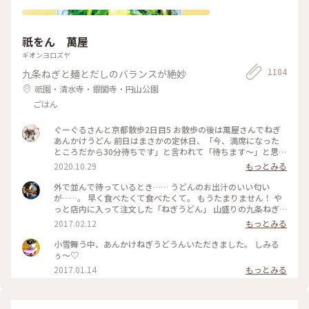
祇をん 萬屋
ギオンヨロズヤ
1184
九条ねぎと麺とだしのバランスが絶妙
祇園・清水寺・銀閣寺・円山公園
ごはん
ぐーぐるさんと京都散歩2日目5 お散歩の後は萬屋さんでねぎ
あんかけうどん 前日はまさかの定休日、「今、満席になった
ところだから30分待ちです」と言われて「待ちます〜」と思わ
ず♡︎😆 検温もして無事にいただきました❣️ #小さな秋 #京都 #
2020.10.29
もっとみる
食欲の秋
外で並んで待っているとき…… うどんのお出汁のいい匂い
が……。 早く食べたくて食べたくて。 もうたまりません！ や
っと店内に入って注文した「ねぎうどん」 山盛りの九条ねぎ
と、おろし生姜がのってやってきました！ あ～～もう幸せ
2017.02.12
もっとみる
～！ 出汁の匂いを嗅ぎながら、ねぎと生姜、ねぎとうどん、
出汁の順で、あっという間に平らげてしまいました。 食べ終
小雪舞う中、あんかけねぎうどうんいただきました。 しみる
わったときに友人と目を合わせて笑顔でほっこり！ 身も心も
ぅ〜♡
充電満タン！ #和む #京都さんぽ#ことりっぷ京都
2017.01.14
もっとみる