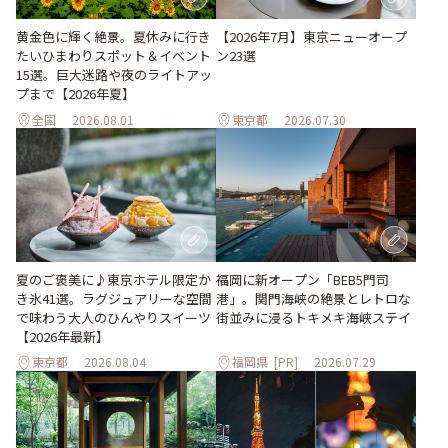
黄金色に輝く絶景。夏休みに行き
【2026年7月】東京ニューオープ
たいひまわりスポット＆イベント
ン23選
15選。巨大迷路や夜のライトアッ
プまで【2026年夏】
全国
2026.08.01
東京都
2026.07.30
夏のご褒美に♪東京ホテル限定か
福岡に新オープン「BEB5門司
き氷41選。ラグジュアリーな空間
港」。関門海峡の絶景とレトロな
で味わう大人のひんやりスイーツ
街並みに浸るトキメキ海峡ステイ
【2026年最新】
東京都
2026.08.04
福岡県
[PR]
2026.07.29