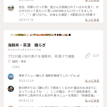
先日、京都に行った際、皆さんが投稿されているのを見て、ぜ
ひぜひ行って見たいと思いAWOMBさんに行ってきました
（╹◡╹）盛り付けも、お味も大満足！ #夏旅2019 #京都 #五
条 #AWOMB
2019.07.16
もっとみる
海鮮丼・茶漬 磯らぎ
カイセンドンチャヅケイソラギ
1137
プロが選ぶ旬の魚介を海鮮丼、茶漬けで堪能
福岡・博多
ごはん
博多アミュー磯らぎ 海鮮丼美味でした〜(*ơᴗơ)
2019.12.14
もっとみる
旅の終わりは【磯らぎ】で締めくくるのが 最近のお決まりに
なっているような……。 ここの器は、すべて波佐見焼き。 海
鮮丼や二色丼が大人気の中 新メニューを発見‼️ 「刺身定食」と
一般的に使われる名前ですが、運ばれてきたものを見ると
2018.11.12
もっとみる
✨✨✨ お洒落な感じでテンションUP⤴️⤴️ 新鮮なお刺身を、特
製ゴマだれや、甘口九州醤油、辛口関東醤油で食べたり、ごは