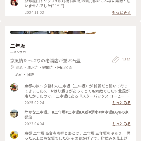
京都嵐山トリップ9 渡月橋 雨の朝の渡月橋がこんなに素敵と思
いませんでした(*´꒳`*)
2024.11.02
もっとみる
二年坂
ニネンザカ
1361
京風情たっぷりの老舗店が並ぶ石畳
祇園・清水寺・銀閣寺・円山公園
名所・旧跡
京都の旅✨ 夕暮れの二寧坂（二年坂）が 綺麗だと聞いて行っ
てきました︎︎⟡.· やはり趣きがあってとても素敵でした✨ 北風が
冷たかったので、 二寧坂にある『スターバックス コーヒー 京
都二寧坂ヤサカ茶屋店』さんへ行き コーヒーであたたまりま
2025.02.24
もっとみる
した☕️✨ 抹茶バターサンドも美味しかった♡ こちらのスタバ
は、 築100年を超える伝統的な日本家屋の店舗で、 畳の間で
静かな二寧坂。 #二年坂#二寧坂#京都#清水#産寧坂#Ayuの京
コーヒー体験が楽しめます。 私の隣にいた観光客さんが、 畳
都旅
の間はどこかと聞いてこられたので こちらですよとお伝えし
2023.04.04
もっとみる
ました😊 観光客さんは「ここに来るのが 夢だったんです✨」
と話していました。 その気持ちがよくわかります。 とても素
京都 二年坂 高台寺参拝とあとは、二年坂 三年坂をぶらり。 思
敵なスタバでした⟡.·*. のんびりと散策が楽しい 夕暮れのニ寧
った以上に急な坂でした💦 そのおかげ？で、町並みを見上げ