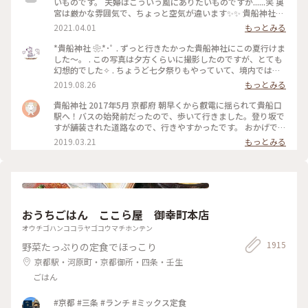
いものです。 夫婦はこういう風にありたいものですが......笑 奥
宮は厳かな雰囲気で、ちょっと空気が違います✨✨ 貴船神社ま
で行かれたら、是非行ってみてほしいです。
2021.04.01
もっとみる
*貴船神社 ❀.*･ﾟ . ずっと行きたかった貴船神社にこの夏行けま
した～。 . この写真は夕方くらいに撮影したのですが、とても
幻想的でした✧︎ . ちょうど七夕祭りもやっていて、境内では七
夕がたくさんありました🎋✧̣̥̇ . #貴船神社 #神社巡り #旅のひと
2019.08.26
もっとみる
とき #夏旅2019
貴船神社 2017年5月 京都府 朝早くから叡電に揺られて貴船口
駅へ！バスの始発前だったので、歩いて行きました。登り坂で
すが舗装された道路なので、行きやすかったです。 おかげで人
の少ないシーンとした空気を味わえたので良かったです。 御朱
2019.03.21
もっとみる
印ももらえて大満足でした☺️ 京都旅行は早寝早起きになりま
すね笑。 #京都 #貴船神社
おうちごはん ここら屋 御幸町本店
オウチゴハンココラヤゴコウマチホンテン
1915
野菜たっぷりの定食でほっこり
京都駅・河原町・京都御所・四条・壬生
ごはん
#京都 #三条 #ランチ #ミックス定食