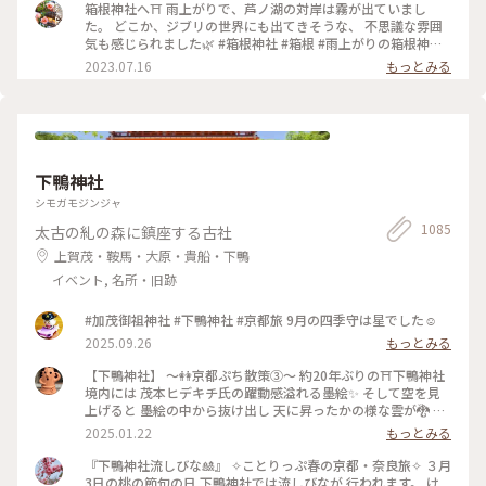
また箱根に来たら、もう一度ちゃんとお詣りしに来たいです✨
箱根神社へ⛩ 雨上がりで、芦ノ湖の対岸は霧が出ていまし
木々や苔の緑が綺麗で癒されました🌿 : 平日なのにたくさんの
た。 どこか、ジブリの世界にも出てきそうな、 不思議な雰囲
人がいました。 御朱印もたくさん待つかな？と思ったけれど、
気も感じられました🌿 #箱根神社 #箱根 #雨上がりの箱根神社
意外にも待っている人はいなくて、すぐにいただくことができ
#私のことりっぷ旅 #美しい町
2023.07.16
もっとみる
ました。 : 特に良い写真もないのですが、旅の思い出投稿でし
た😊 : 📷:2024.2.19 Mon. : #私のことりっぷ旅 #冬の旅 #箱根日
帰り温泉旅 #神社 #神社巡り #箱根 #芦ノ湖 #箱根神社 #九頭竜
神社新宮 #みどりに癒される #また参拝したい #神奈川 #milk
のミルキーな毎日
下鴨神社
シモガモジンジャ
1085
太古の糺の森に鎮座する古社
上賀茂・鞍馬・大原・貴船・下鴨
イベント, 名所・旧跡
#加茂御祖神社 #下鴨神社 #京都旅 9月の四季守は星でした☺️
2025.09.26
もっとみる
【下鴨神社】 〜👭京都ぷち散策③〜 約20年ぶりの⛩️下鴨神社
境内には 茂本ヒデキチ氏の躍動感溢れる墨絵✨ そして空を見
上げると 墨絵の中から抜け出し 天に昇ったかの様な雲が🐉 パ
ワーを感じ見入ってしまったd-maruでした #ご利益めぐり #
2025.01.22
もっとみる
下鴨神社
『下鴨神社流しびな🎎』 ✧︎ことりっぷ春の京都・奈良旅✧︎ ３月
3日の桃の節句の日 下鴨神社では流しびなが 行われます。 け