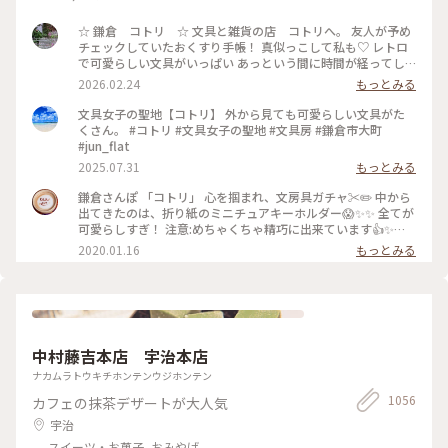
☆ 鎌倉 コトリ ☆ 文具と雑貨の店 コトリへ。 友人が予め
チェックしていたおくすり手帳！ 真似っこして私も♡ レトロ
で可愛らしい文具がいっぱい あっという間に時間が経ってし
まいます。 そして懲りずにまた、小さいファイルを買ってしま
2026.02.24
もっとみる
った‥ #文具 #雑貨 #鎌倉 #鎌倉コトリ
文具女子の聖地【コトリ】 外から見ても可愛らしい文具がた
くさん。 #コトリ #文具女子の聖地 #文具房 #鎌倉市大町
#jun_flat
2025.07.31
もっとみる
鎌倉さんぽ 「コトリ」 心を掴まれ、文房具ガチャ✂️✏️ 中から
出てきたのは、折り紙のミニチュアキーホルダー😱✨✨ 全てが
可愛らしすぎ！ 注意:めちゃくちゃ精巧に出来ています👍✨
集めたくなるやつです…笑。 #鎌倉#コトリ#ガチャガチャ#折
2020.01.16
もっとみる
り紙
中村藤吉本店 宇治本店
ナカムラトウキチホンテンウジホンテン
1056
カフェの抹茶デザートが大人気
宇治
スイーツ・お菓子, おみやげ