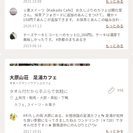
2021.10.08
もっとみる
☺︎夏スイーツ【Kaikado Cafe】 お久しぶりのカフェは開化堂
さん。 抹茶アフォガードに追加のあんこをつけて。 確か＋
150円であんこが追加できます。 お抹茶とあんこの組み合わせ
は大好きなので迷わず追加…♪ちなみにあんこは、大好きな中
2020.07.12
もっとみる
村製餡所さんのもの。きっと最中の皮も。以前 #中村製餡所 さ
んご紹介していますので良かったら☺︎ そして暑いので、水出
チーズケーキとコーヒーのセット(1,200円)。ケーキは濃厚で
し茶をチョイス。 振って自分の好きな濃さにして頂きます。
美味しかったです。 #京都のまちあるき
お茶はおかわりも頂けるんですよ◎ ☺︎ 現在は、満席だとテイ
2019.06.10
もっとみる
クアウトのみになるそうです。席の予約はできませんが、電話
で現在の空き状況を尋ねることができるので、ぜひ事前にお電
話を☺︎ #涼しげスイーツ #日本の夏景色 #kaikadocafe #開化
堂カフェ #開化堂 #カフェ #京都 1人暮らしから夫婦2人暮らし
になり、ばたばたと毎日を過ごしています。なかなか投稿が追
いつかないのと、みなさんの投稿を見に行けないです。ゆっく
大原山荘 足湯カフェ
りペースになりますが、これからもよろしくお願いします☺︎
オオハラサンソウアシユカフェ
998
タオル付だから手ぶらで気軽に
上賀茂・鞍馬・大原・貴船・下鴨
カフェ, スイーツ・お菓子
#わたしの街 大原にある、お宿併設の足湯カフェ👣 足湯が気持
ち良い季節になってきましたね♨ ワンドリンク（￥720）でタ
オル付きです☆★ 散策途中にのんびりと(^^)v
2017.10.01
もっとみる