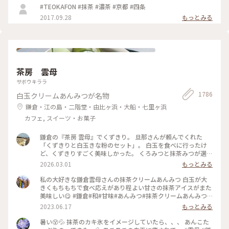
#TEOKAFON #抹茶 #濃茶 #京都 #四条
2017.09.28
もっとみる
茶房 雲母
サボウキララ
1786
白玉クリームあんみつが名物
鎌倉・江の島・二階堂・由比ヶ浜・大船・七里ヶ浜
カフェ, スイーツ・お菓子
鎌倉の『茶房 雲母』でくずきり。 旦那さんが頼んでくれた
「くずきりと白玉きな粉のセット」。 白玉を食べに行ったけ
ど、くずきりすごく美味しかった。 くろみつと抹茶みつが選べ
ます。 1時間待ちを想定して行ったら、30分も待たずに入れ
2026.03.01
もっとみる
た。 梅の見える特等席。 けど、席についてから出てくるまで
30分弱かかったので、だいたい1時間。 1時間くらいなら、並
私の大好きな鎌倉雲母さんの抹茶クリームあんみつ 白玉が大
んでも食べたいクオリティ。 #神奈川#鎌倉#茶房雲母#白玉#お
きくもちもちで食べ応えがあり程よい甘さの抹茶アイスがまた
もちずき#Ayuのおやつ#はじめての鎌倉
美味しい😋 #鎌倉#和#甘味#あんみつ#抹茶クリームあんみつ#
雲母
2023.06.17
もっとみる
暑い😵💦 抹茶のカキ氷をイメージしていたら、、、 あんこた