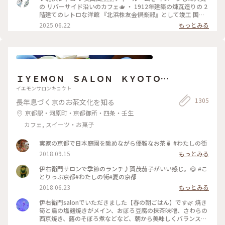
ースがかなり大きく、しっかり甘め。 スコーンは温かく香り
の リバーサイド沿いのカフェ🫖 ・ 1912年建築の煉瓦造りの 2
もよくサクサクで美味しいです！ サンドイッチも黒胡椒が効
階建てのレトロな洋館 『北浜株友会倶楽部』として竣工 国の
いていて甘いとしょっぱいで 最高です〜！ めちゃくちゃボリ
登録有形文化財に指定 ・ 最近は行列のあまりスルーすること
2025.06.22
もっとみる
ュームがありますが紅茶も差し湯が 用意されていて最後まで
が 多くてこの日は平日の雨の日☔ 15時頃にも関わらず空いて
紅茶を楽しめます。 一階の売店で一目惚れしたレトロベアと一
いて ラッキー✌️でした！ そして2階でイートイン🥰 ブルーベリ
緒に過ごしました💕
ーチーズケーキ🫐 アールグレイティー🫖を 昔から変わらずゆ
ったりと 優雅に過ごせる お茶じかんでした😊🫖 ✤ーーーーー
ーーーーーーーーーーーーーーー✤ #北浜レトロ#英国風カフ
ェ#アフタヌーンティー #人気店#紅茶専門店#国の登録有形文
ＩＹＥＭＯＮ ＳＡＬＯＮ ＫＹＯＴＯ
化財 #北浜カフェ#大阪カフェ#はじめての投稿 #はじめての投
稿#大阪のおいしいもん #ことりっぷ大阪
伊右衛門サロン京都
イエモンサロンキョウト
1305
長年息づく京のお茶文化を知る
京都駅・河原町・京都御所・四条・壬生
カフェ, スイーツ・お菓子
実家の京都で日本庭園を眺めながら優雅なお茶🍵 #わたしの街
2018.09.15
もっとみる
伊右衛門サロンで季節のランチ♪賀茂茄子がいい感じ。😋 #こ
とりっぷ京都#わたしの街#夏の京都
2018.06.23
もっとみる
伊右衛門salonでいただきました【春の朝ごはん】です🌿 焼き
筍と鳥の塩麹焼きがメイン、おぼろ豆腐の抹茶味噌、さわらの
西京焼き、蕗のそぼろ煮などなど、朝から美味しくバランス良