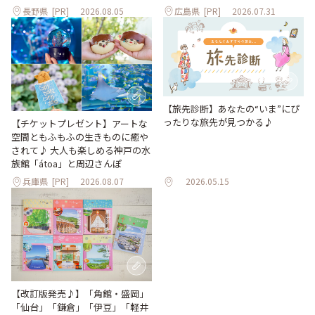
長野県
[PR]
2026.08.05
広島県
[PR]
2026.07.31
【旅先診断】あなたの“いま”にぴ
ったりな旅先が見つかる♪
【チケットプレゼント】アートな
空間ともふもふの生きものに癒や
されて♪ 大人も楽しめる神戸の水
族館「átoa」と周辺さんぽ
兵庫県
[PR]
2026.08.07
2026.05.15
【改訂版発売♪】「角館・盛岡」
「仙台」「鎌倉」「伊豆」「軽井