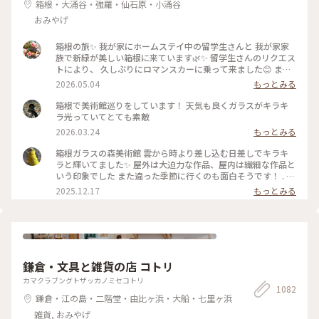
箱根・大涌谷・強羅・仙石原・小涌谷
おみやげ
箱根の旅✨ 我が家にホームステイ中の留学生さんと 我が家家
族で新緑が美しい箱根に来ています🌿✨ 留学生さんのリクエス
トにより、 久しぶりにロマンスカーに乗って来ました😊 まず
は、箱根ガラスの森美術館へ°˖✧ 1番感動したのが、庭園でひ
2026.05.04
もっとみる
ときわ輝いていた 「クリスタル・ガラスの藤の花」💙💜🤍 藤
の花は春から初夏にかけて 箱根の山間に美しく咲くそうで、
箱根で美術館巡りをしています！ 天気も良くガラスがキラキ
またイタリア•フィレンツェにも 名所があるそうです✨ その藤
ラ光っていてとても素敵
の花をクリスタル・ガラスで表現... 爽やかな初夏の風と木漏れ
2026.03.24
もっとみる
日に輝く様子は 夢のように美しかったです𖧷 ⁺. 【展示期間】
2026年3月14日から6月25日まで。 #箱根ガラスの森美術館 #
箱根ガラスの森美術館 雲から時より差し込む日差しでキラキ
箱根 #ちいさな列車旅 #クリスタル・ガラスの藤の花 #藤の花
ラと輝いてました✨ 屋外は大迫力な作品、屋内は繊細な作品と
#藤 #久しぶりにロマンスカー
いう印象でした また違った季節に行くのも面白そうです！ . #
ことりっぷ #ことりっぷ箱根
2025.12.17
もっとみる
鎌倉・文具と雑貨の店 コトリ
カマクラブングトザッカノミセコトリ
1082
鎌倉・江の島・二階堂・由比ヶ浜・大船・七里ヶ浜
雑貨, おみやげ