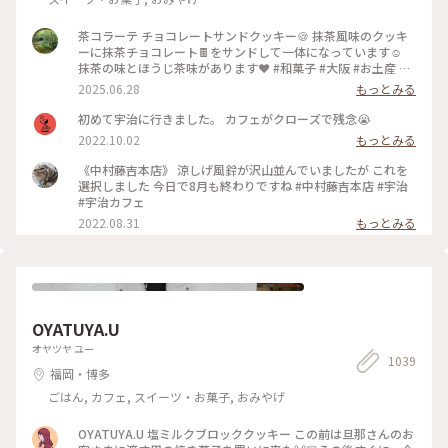
茶コラーテ チョコレートサンドクッキー🍪 抹茶風味のクッキ
ーに抹茶チョコレート🍫をサンドして一体になっています☺️
抹茶の味とほうじ茶味があります❤️ #和菓子 #大阪 #お土産 #
京都 #抹茶 #アートな景色 抹茶の生茶ゼリイを本当は買うつも
2025.06.28
もっとみる
りだったのですが... 持って歩く🚶のはちょっと… と思って、後
からお店に寄ったら売り切れ！Σ(×_×;)!残念、あの時買って
初めて宇治に行きました。 カフェがクローズで残念😭
置けば… 仕方ないので、これにしました。🩷 美味しいクッキ
2022.10.02
もっとみる
ー🍪で良かったです☺️ 大阪のKITTEと阪急百貨店で手に入り
ます❤️ スポットは宇治の本店にしました。
《中村藤吉本店》 涼しげ風鈴が沢山並んでいましたが これを
選択しました 今日で8月も終わりですね #中村藤吉本店 #宇治
#宇治カフェ
2022.08.31
もっとみる
OYATUYA.U
オヤツヤ ユー
1039
福岡・博多
ごはん, カフェ, スイーツ・お菓子, おみやげ
OYATUYA.U 塩ミルクブロッククッキー この前は旦那さんのお