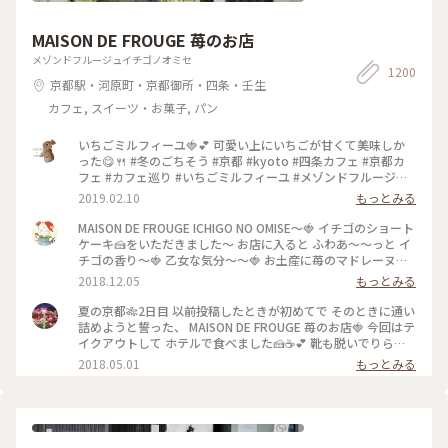
MAISON DE FROUGE 苺のお店
メゾンドフルージュイチゴノオミセ
1200
京都駅・河原町・京都御所・四条・壬生
カフェ, スイーツ・お菓子, パン
いちごミルフィーユ🍓💕 可愛い上にいちごが甘くて美味しか
った😋🍴 #冬のごちそう #京都 #kyoto #四条カフェ #京都カ
フェ #カフェ巡り #いちごミルフィーユ #メゾンドフルージュ
#苺 #strawberry #ストロベリー #いちご大好き#お茶にしよう
2019.02.10
もっとみる
MAISON DE FROUGE ICHIGO NO OMISE〜🍓 イチゴのショート
ケーキ🍰をいただきました〜 お店に入ると ふわあ〜〜っと イ
チゴの香り〜🍓 乙女な気分〜〜🍓 お土産に苺のマドレーヌを
購入〜楽しみっ❤️ #京都#イチゴのお店#ショートケーキ
2018.12.05
もっとみる
夏の京都🎋2日目 以前投稿したときが初めてで そのときに通い
詰めようと誓った、 MAISON DE FROUGE 苺のお店🍓 今回はテ
イクアウトして ホテルで食べました🍰☕️💕 靴も脱いでりらっ
くす〜〜しながら食べて、 お店でとはまた違った幸せな苺時間
2018.05.01
もっとみる
でした🍓 #京都 #カフェ #ケーキ #苺