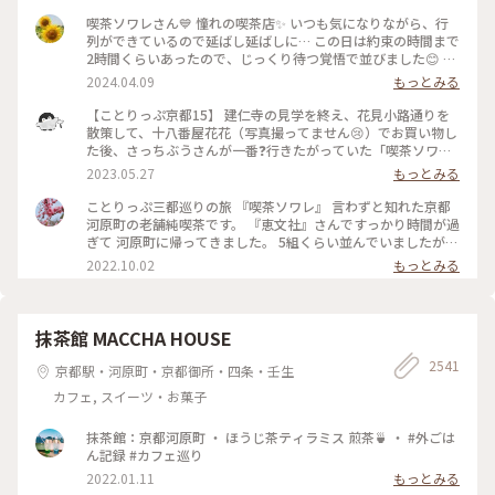
喫茶ソワレさん💙 憧れの喫茶店✨ いつも気になりながら、行
列ができているので延ばし延ばしに… この日は約束の時間まで
2時間くらいあったので、じっくり待つ覚悟で並びました😊 待
つ間も皆さんの投稿で拝見していた青の世界を想像し、ワクワ
2024.04.09
もっとみる
ク💓 結局1時間ほど待ち、店内へ。 1番奥の、部屋が見渡せる
席に着きました。 深く青く、まるで別世界に入ったようです
【ことりっぷ京都15】 建仁寺の見学を終え、花見小路通りを
💙 ぶどうの透かし彫りやライトもクラシックでキレイ✨ 頼ん
散策して、十八番屋花花（写真撮ってません😢）でお買い物し
だのはご存じゼリーポンチ🌈✨ キレイ～✨ 優しいランプの明か
た後、さっちぶうさんが一番❓行きたがっていた「喫茶ソワ
りにかざすとキラキラします✨ ゼリーの懐かしい感じや優しい
レ」さんに向かいました😊 人気のお店なので長蛇の列ができ
2023.05.27
もっとみる
炭酸もいい！ 中の氷がゼリーと同じサイズで、ゼリーだと思
ていると覚悟して行ったのですが、運良く２組しか待っていま
って口に入れてびっくりしてしまいました💦 あっという間に
せんでした😄 15分くらいで案内され、２階の窓側の席へ。若
ことりっぷ三都巡りの旅 『喫茶ソワレ』 言わずと知れた京都
食べ終わってしまいました😣 まだこの雰囲気の中にいたくて
いグループばっかり😱 あ、でも、男性だけで来ているグルー
河原町の老舗純喫茶です。 『恵文社』さんですっかり時間が過
コーヒーでも頼みたい…と思いましたが、きっと外には長い行
プも😊 私はヨーグルトポンチ、さっちぶうさんはゼリーポン
ぎて 河原町に帰ってきました。 5組くらい並んでいましたが、
列ができているでしょうからお店を後にしました。 またこの
チフロートを注文しました。 店内の雰囲気は、暗めの照明で
次々と呼ばれて すんなりと入店できました。 昔ながらのお店
2022.10.02
もっとみる
特別な空間に会いに行きたいです💙 #電車旅 #喫茶ソワレ #喫
したが、落ち着いていて良い雰囲気でした。 美味しくいただ
を守っておられ、 狭い店内ですが、運良く2階の窓辺の 小さな
茶店 #青の世界 #ゼリーポンチ #京都
いてお店を出たのですが、10組くらいが列を作っていました
テーブルにすわれました。 ひんやり涼しげなゼリーポンチを
😳 #私のことりっぷ旅 #京都 #喫茶ソワレ #ヨーグルトポンチ
たのんで 文庫本を読みながら、ひと休みです。 灯りの抑えら
#ゼリーポンチフロート 令和５年５月20日撮影
れた落ち着いた店内は 天井の梁や調度品もシックで美しく 昭
抹茶館 MACCHA HOUSE
和の香りが漂っていますが、 お客さんは若い観光客の方が多
2541
かったです。 お席もすごく近いのですが、 コーナーだったの
京都駅・河原町・京都御所・四条・壬生
で ひっそりと自分の時間を過ごせました✨ ゆるり京都の街歩
カフェ, スイーツ・お菓子
きを楽しむことが できた素敵な1日でした。 ・ ・ #私のことり
っぷ2022 #秋いろとりどり #Myことりっぷ #休日ドライブ #喫
茶ソワレ #純喫茶 #喫茶店 #ゼリーポンチ #ひんやりスイーツ #
抹茶館：京都河原町 ・ ほうじ茶ティラミス 煎茶🍵 ・ #外ごは
京都スイーツ #京都カフェ #レトロ #レトロ喫茶 #昭和レトロ #
ん記録 #カフェ巡り
四条河原町 #京都 #ことりっぷ京都 #ことりっぷ三都巡りの旅
2022.01.11
もっとみる