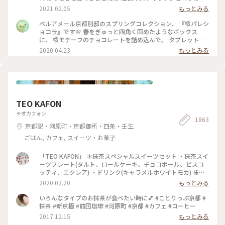
ャラメルやルビーチョコ、 右側はお酒入りチョコや 京都産の
2021.02.05
もっとみる
抹茶や宮崎県産日向夏 愛媛県産ほうじ茶など チョコと一言で
言っても たくさんの味を楽しめる✨ パッケージやデザインも
ベルアメール京都別邸のスプリングコレクション、 『桜パレシ
とても可愛いので ご褒美チョコでもプレゼント用でも どちら
ョコラ』です🌸 春をぎゅっと四角く固めたようなボックス
にもおすすめの詰め合わせです♡ #ほっとひと息 #バレンタイ
に、 桜モチーフのチョコレートを詰め込んで。 タブレットも
ン #スイーツ好き #ゴーラー隊
良いですが、丸いかたちは 丸窓から桜を覗くような和を感じ
2020.04.23
もっとみる
ます。 右から ・桜ブラン・桜ノワール・桜ルビー・桜ミル
ク・桜フレーズ です。 桜の花のフレークやストロベリーにフ
ランボワーズ、 ナッツやドライフルーツのトッピング。 桜の
香りのミルクチョコやルビーチョコを使用し、 一枚ずつ違う
味を楽しめます♪ 金銀のキラキラと満開の桜、 テーブルの上
でのお花見も良いですね😊 #ベルアメール #BELAMER #京都 #
TEO KAFON
桜 #桜スイーツ #和スイーツ #チョコレート #お取り寄せ #手み
やげ #おみやげ
テオカフォン
1863
京都駅・河原町・京都御所・四条・壬生
ごはん, カフェ, スイーツ・お菓子
「TEO KAFON」 ＊抹茶スペシャルスイーツセット ・抹茶スイ
ーツプレート(タルト、ロールケーキ、チョコボール、ビスコ
ッティ、エクレア) ・ドリンク(キャラメルホワイトモカ) 抹茶
三昧出来て大満足したそうです。 フォークを2本用意して頂い
2020.02.20
もっとみる
たのですが、娘一人で完食でした。 #TEO KAFON#抹茶三昧#
プチことりっぷ京都#冬のおでかけ
いろんなタイプのお抹茶が食べたい時に💕 #ことりっぷ京都 #
抹茶 #新京極 #前田珈琲 #河原町 #京都 #カフェ #コーヒー
2017.12.15
もっとみる