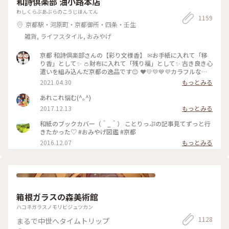
和詩倶楽部 油小路本店
わしくらぶあぶらのこうじほんてん
1159
京都駅・河原町・京都御所・四条・壬生
雑貨, ライフスタイル, おみやげ
京都 和詩倶楽部さんの【彩り文様香】 ✉お手紙に入れて「移
り香」として✨ 👛財布に入れて「残り福」として✨ 古き良き心
遣いを組み込んだ京都の逸品です😊 ❤️💛💚💙💜カラフルな可
愛い「京もの」 持ってるだけで幸せな気持ちになりますよ〜(*
2021.04.30
もっとみる
´ᵕ`*) ❁❀✿✾🤍香りは 白檀🤍❁❀✿✾ 伝統文様の説明は写真5
枚目を見てくださいね✨ * 白檀はふくよかで優美さを兼ね備え
あれこれ悩む(^｡^)
高貴な心打つ香りがします(*´˘`*)♡♡♡ 大好きな香りです(｡･
2017.12.13
もっとみる
ω･｡)❁。🌼.*･ﾟ .ﾟ･*. * 古代より人の心を捉え 和らげてきた香
り。 お寺にいるような落ち着いた気持ちになります😌 * 今日
和紙のブックカバー（＾_＾） ことりっぷの記事見てずっと行
で4月も最終日。 過ぎ行く春を名残惜しみ 桜のお香をたきまし
きたかった♡ #おみやげ図鑑 #京都
た･:*:･(*´ｴ｀*)･:*:･ 🌸桜だけど 白檀の香りです😆 🐱にゃんこ
2016.12.07
もっとみる
のお香立てを見せたかったの〜😜 * 我慢がまんの連休ですが
お家時間も楽しく豊かに過ごしましょ💕 ～
🎼.•*¨*•.¸¸♬🎶•*¨*•.¸¸♬•*¨*•.¸¸♪😀❤🌷🐇🦋 先月 仙台三
越の京都展で買いました。 懐紙を利用した お箸袋の折り方な
ども教えていただきました〜😍 Webショップでも買えます
よ〜✨ エリアは妄想ことりっぷで*⋆✈京都にお邪魔しま〜す😊
⤵︎ ︎下のスポットから ことりっぷさんの記事がご覧になれます
箱根ガラスの森美術館
よ😊 * #花を愉しむ #ことりっぷ京都 #京都 #和紙 #彩り文様香
ハコネガラスノモリビジュツカン
#包み香 #和詩倶楽部 #わしくらぶ #お土産 #おみやげ #おみや
げ図鑑 #お香 #白檀 #和紙 #こもりっぷ仙台 #カメラ #カメラ初
1128
まるで中世へタイムトリップ
心者🔰 #fumitubu