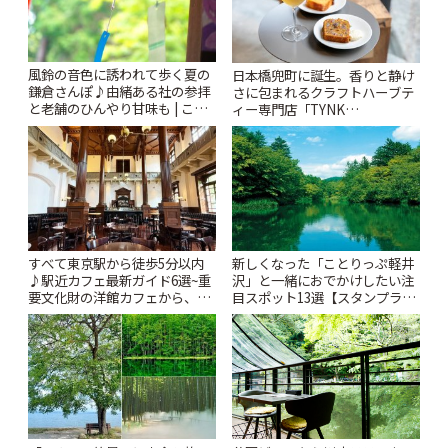
風鈴の音色に誘われて歩く夏の
日本橋兜町に誕生。香りと静け
鎌倉さんぽ♪由緒ある社の参拝
さに包まれるクラフトハーブテ
と老舗のひんやり甘味も | こと
ィー専門店「TYNK
りっぷ
Kabutocho」 | ことりっぷ
すべて東京駅から徒歩5分以内
新しくなった「ことりっぷ軽井
♪駅近カフェ最新ガイド6選~重
沢」と一緒におでかけしたい注
要文化財の洋館カフェから、改
目スポット13選【スタンプラリ
札すぐのレトロ喫茶まで~ | こと
ー開催中】 | ことりっぷ
りっぷ