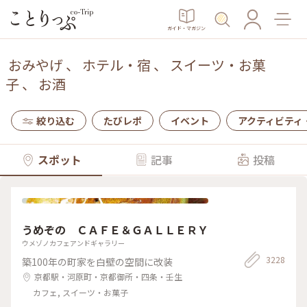
ガイド・マガジン
おみやげ
、
ホテル・宿
、
スイーツ・お菓
子
、
お酒
絞り込む
たびレポ
イベント
アクティビティ
スポット
記事
投稿
うめぞの ＣＡＦＥ＆ＧＡＬＬＥＲＹ
ウメゾノカフェアンドギャラリー
3228
築100年の町家を白壁の空間に改装
京都駅・河原町・京都御所・四条・壬生
カフェ, スイーツ・お菓子