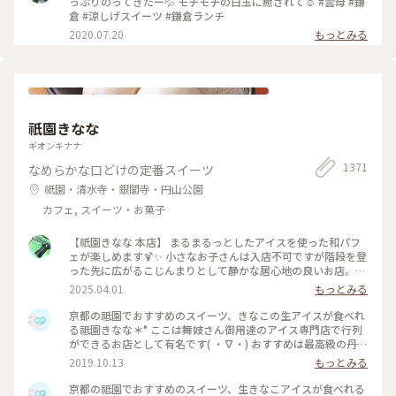
っぷりのってきたー💦 モチモチの白玉に癒されて☺️ #雲母 #鎌
倉 #涼しげスイーツ #鎌倉ランチ
2020.07.20
もっとみる
祇園きなな
ギオンキナナ
1371
なめらかな口どけの定番スイーツ
祇園・清水寺・銀閣寺・円山公園
カフェ, スイーツ・お菓子
【祇園きなな 本店】 まるまるっとしたアイスを使った和パフ
ェが楽しめます🍹✨ 小さなお子さんは入店不可ですが階段を登
った先に広がるこじんまりとして静かな居心地の良いお店。
パフェはきなこや抹茶、黒ゴマなどを使った和なものからティ
2025.04.01
もっとみる
ラミスの入ったイタリアン風、ベリーを使ったものなど様々。
アイスの食べ比べやふわふわのかき氷、焼き菓子、クロックム
京都の祗園でおすすめのスイーツ、きなこの生アイスが食べれ
ッシュのようなフードメニューもあります。 こちらもアニメ・
る祗園きなな＊° ここは舞妓さん御用達のアイス専門店で行列
名探偵コナンで取り上げられました✨ #京都グルメ #京都 #祇
ができるお店として有名です( ・∇・) おすすめは最高級の丹波
園 #本店 #人気店 #聖地巡礼 #パフェ #きなこ #黒ゴマ #アイス
黒豆を使用したきなこの生アイス『できたてきなな』。(600円
2019.10.13
もっとみる
クリーム #かき氷 #フォトジェニック #名探偵コナン
ほうじ茶付)なんと添加物、保存料、卵を一切使ってません。
濃厚なのに甘すぎず、口どけが最高で本当においしかったので
京都の祗園でおすすめのスイーツ、生きなこアイスが食べれる