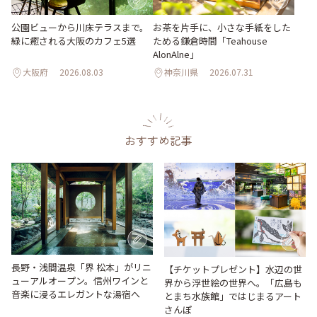
公園ビューから川床テラスまで。
お茶を片手に、小さな手紙をした
緑に癒される大阪のカフェ5選
ためる鎌倉時間「Teahouse
AlonAlne」
大阪府
2026.08.03
神奈川県
2026.07.31
おすすめ記事
長野・浅間温泉「界 松本」がリニ
【チケットプレゼント】水辺の世
ューアルオープン。信州ワインと
界から浮世絵の世界へ。「広島も
音楽に浸るエレガントな湯宿へ
とまち水族館」ではじまるアート
さんぽ