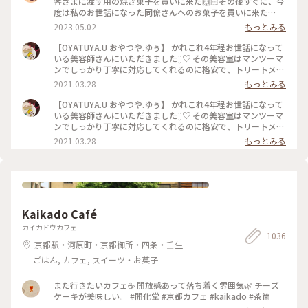
客さまに渡す用の焼き菓子を買いに来た🙌🏻その後すぐに、今
度は私のお世話になった同僚さんへのお菓子を買いに来た🙌🏻
🙌🏻 大切な人に何かかわいいお菓子渡したいな〜と思ったら
2023.05.02
もっとみる
ユーさんのお菓子が我が家では選ばれる☺️ #福岡#桜坂#ガトー
ショコラ#洋菓子#福岡土産#お土産
【OYATUYA.U おやつや.ゆぅ】 かれこれ4年程お世話になって
いる美容師さんにいただきました¨̮♡︎ その美容室はマンツーマ
ンでしっかり丁寧に対応してくれるのに格安で、トリートメン
トとか押し付けたりしない、とても居心地のいいお店です。 そ
2021.03.28
もっとみる
んな素敵な美容師なので、私がおいしいと思うおやつを何度か
差し入れをしていました。 そのお礼と言うことで準備してく
【OYATUYA.U おやつや.ゆぅ】 かれこれ4年程お世話になって
れていました。 このガトーショコラは濃厚でねっとりした食
いる美容師さんにいただきました¨̮♡︎ その美容室はマンツーマ
感、ひとくち食べただけで目と鼻の穴が大きくなってしまうぐ
ンでしっかり丁寧に対応してくれるのに格安で、トリートメン
らいおいしくて大満足なのですが、もちろんひとくちでは終わ
トとか押し付けたりしない、とても居心地のいいお店です。 そ
2021.03.28
もっとみる
りません( ˙༥˙ )✨ こんなおいしいものをいただけて 私は幸せで
んな素敵な美容師なので、私がおいしいと思うおやつを何度か
す( ¯ ¨̯ ¯̥̥ ) 開店前から行列が出来るのも頷けます。 ことりっぷ
差し入れをしていました。 そのお礼と言うことで準備してく
にも早いうちに投稿しなくちゃと思っていたお店です。
れていました。 このガトーショコラは濃厚でねっとりした食
感、ひとくち食べただけで目と鼻の穴が大きくなってしまうぐ
らいおいしくて大満足なのですが、もちろんひとくちでは終わ
りません( ˙༥˙ )✨ こんなおいしいものをいただけて 私は幸せで
Kaikado Café
す( ¯ ¨̯ ¯̥̥ ) 開店前から行列が出来るのも頷けます。 ことりっぷ
にも早いうちに投稿しなくちゃと思っていたお店です。
カイカドウカフェ
1036
京都駅・河原町・京都御所・四条・壬生
ごはん, カフェ, スイーツ・お菓子
また行きたいカフェ☕️ 開放感あって落ち着く雰囲気🌿 チーズ
ケーキが美味しい。 #開化堂 #京都カフェ #kaikado #茶筒