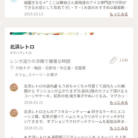
京都にきたらまた立ち寄りたいお店の1つになりました♡ #京
祗園きなな＊° ここは舞妓さん御用達のアイス専門店で行列が
都#おすすめ#スイーツ#アイス#秋の味覚ゴーラー隊#きなこ
できるお店として有名です( ・∇・) お店のおすすめは最高級の
丹波黒豆を使用したきなこの生アイス『できたてきなな』。
2019.10.13
もっとみる
(600円ほうじ茶付)なんと添加物、保存料、卵を一切使ってま
せん。 濃厚なのに甘すぎず、口どけが最高で本当においしかっ
たので京都にきたらまた立ち寄りたいお店の1つになりました
♡ #京都#おすすめ#スイーツ#アイス#秋の味覚ゴーラー隊#き
なこ
北浜レトロ
キタハマレトロ
1345
レンガ造りの洋館で優雅な時間
大阪キタ・梅田・北新地・中之島・淀屋橋
カフェ, スイーツ・お菓子
北浜レトロの店内🏬 もうめちゃくちゃ可愛くて店内入った瞬
間から テンションが上がります🥰 店内2階のカフェで頂けるス
コーンやケーキ、紅茶の他 焼き菓子やぬいぐるみ、マグカッ
プやプレゼント用の 詰め合わせなど購入することが出来ます✨
2026.03.21
もっとみる
店内はシックなアンティーク家具にミントグリーンが 映えて
素敵な空間です〜！
北浜レトロさんのアフタヌーンティー🫖 好きなケーキとスコ
ーン２種、紅茶が選べて ハムとキュウリのサンドイッチが付
いてきます。 オプションでクロテッドクリームを追加出来ます
✨ スコーンは季節限定のさくらとくるみをチョイス。 ケーキ
2026.03.21
もっとみる
はストロベリースペシャルショートケーキです🍓 ウェッジウ
ッドのお皿に乗せられてボリュームが凄いです😳 ケーキも1ピ
✤ 北浜レトロ ✤ 英国風🇬🇧ティールームを イメージした人気