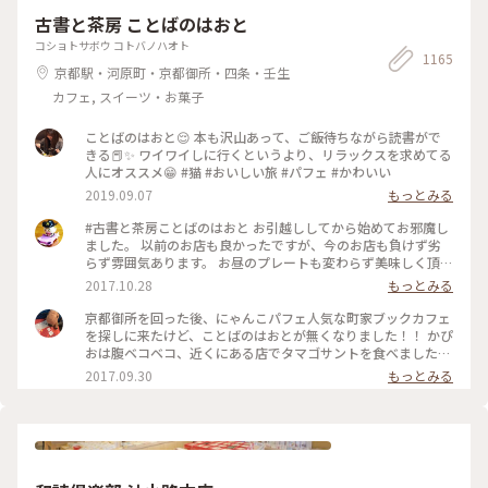
古書と茶房 ことばのはおと
コショトサボウ コトバノハオト
1165
京都駅・河原町・京都御所・四条・壬生
カフェ, スイーツ・お菓子
ことばのはおと😌 本も沢山あって、ご飯待ちながら読書がで
きる📕✨ ワイワイしに行くというより、リラックスを求めてる
人にオススメ😁 #猫 #おいしい旅 #パフェ #かわいい
2019.09.07
もっとみる
#古書と茶房ことばのはおと お引越ししてから始めてお邪魔し
ました。 以前のお店も良かったですが、今のお店も負けず劣
らず雰囲気あります。 お昼のプレートも変わらず美味しく頂
き、例のにゃんこパフェも😍 この度は帰り際にオーナーさん
2017.10.28
もっとみる
と少しお話しできてよかったです。 で、いつもなのですが、お
店を出るときはわざわざご夫婦で三和土まで出てきてお見送り
京都御所を回った後、にゃんこパフェ人気な町家ブックカフェ
してくれます。 また行っちゃうじゃない☺️ あ、ちなみに引っ
を探しに来たけど、ことばのはおとが無くなりました！！ かぴ
越してます。 新しい場所は 京都市上京区天神北町12-1
おは腹ベコベコ、近くにある店でタマゴサントを食べました！
たまたま入ったが、今流行りのタマゴタントが美味しかった！
2017.09.30
もっとみる
カフェ⭐️スターと言う店なんだ！