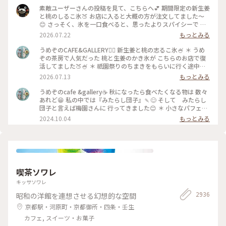
素敵ユーザーさんの投稿を見て、こちらへ💕 期間限定の新生姜
と桃のしるこ氷🍑 お店に入ると大概の方が注文してました〜
😊 さっそく、氷を一口食べると、思ったよりスパイシーで 生
姜の風味が口いっぱい広がります🥰 氷で生姜…はじめて…！
2026.07.22
もっとみる
桃も程よい量で、食べ進めると下には、こし餡！ だから、し
るこなんですね〜🤔 頼んだ時は、何でだろうと思ったけど、な
うめぞのCAFE&GALLERY🏳️‍🌈 新生姜と桃の志るこ氷🍧 ＊ うめ
るほど〜です😘 この後も、山鉾巡りなので、あっという間に
ぞの茶房で人気だった 桃と生姜のかき氷が こちらのお店で復
汗💦になるけど、 真夏に食べるかき氷🍧、魅力的ですよね✨✨
活してました🍑🍧 ＊ 祇園祭りのちまきをもらいに行く途中に
#かき氷 #桃のかき氷
寄ろうかなどうしようかな？と 考えながら前を通ったら桃氷
2026.07.13
もっとみる
の看板でていたので スルーできませんでした😆 ＊ ぴりりとく
る新生姜のシロップが すごいアクセントになって🫚 合間合間
うめぞのcafe &gallery☕️ 秋になったら食べたくなる物は 数々
にみずみずしい桃のスライスを いただきます🍑 ちょっと見え
あれど😁 私の中では『みたらし団子』🍡😊 そして みたらし
づらいですが 中にはもっちり白玉と そしてこし餡が入ってい
団子と言えば梅園さんに 行ってきました😊 ＊ 小さなパフェと
るので 最後には、しるこ氷としていただきました😊 ＊ 人気か
みたらし団子のセット🩷 この小さなパフェのセットが復活し
2024.10.04
もっとみる
き氷だけに🍧 私が最後の一杯だったようで 注文したあとにす
て 小躍りです😁 パフェにはわらび餅と小さな抹茶アイスとク
ぐに看板が引き上げられました💦 後からくる人くる人残念が
ッキーの シンプルなパフェで みたらし団子な合間に食べると
っておられたので （先注文のレジ横の席でした） 暑い中を目
相乗効果でとっても美味しいです😊 もちもちで焦げ目が香ば
当てに来て🍑なかった時の衝撃を 考えたら、食べられて本当
しい 蜜がたっぷりのみたらし団子はやっぱり 美味しかったで
に幸せでした😊 ＊ ギャラリーでは風鈴展が🎐 陶器のブルーの
す🩷 ＊ 投稿の度に言っているような気もしますが 同じ梅園さ
かわいい風鈴たちでした😊 #京都カフェ #かき氷 #桃活 #う
んでも三条店は行列出来てますが こちらはいつもすんなり入
喫茶ソワレ
めぞの #梅園
れます😊 店内の配置を変えられたようで✨ 奥の中庭前の席が2
人席になり 通い始めて幾数年 初めて窓際に座る事ができま
キッサソワレ
した😊 中庭がいい感じです😊🌳 ＊ うめぞのcafe＆galleryは
2936
昭和の洋館を連想させる幻想的な空間
ちょっと甘い物が食べたいなぁーと 思う時に足が向いてしま
うお店です😊 #京都カフェ #パフェ活2024 #みたらし団子 #秋
京都駅・河原町・京都御所・四条・壬生
の彩り #クラシカルな街 #私の好きな京都
カフェ, スイーツ・お菓子