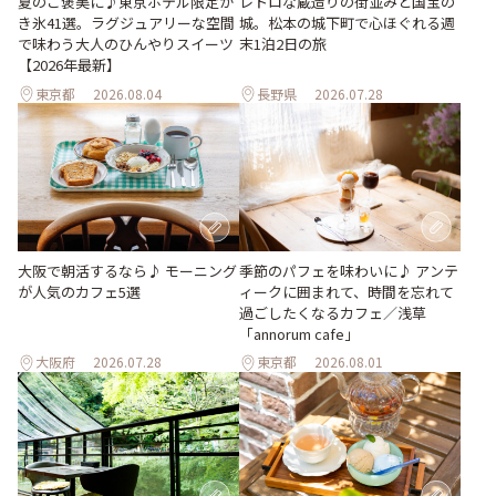
夏のご褒美に♪東京ホテル限定か
レトロな蔵造りの街並みと国宝の
き氷41選。ラグジュアリーな空間
城。松本の城下町で心ほぐれる週
で味わう大人のひんやりスイーツ
末1泊2日の旅
【2026年最新】
東京都
2026.08.04
長野県
2026.07.28
季節のパフェを味わいに♪ アンテ
大阪で朝活するなら♪ モーニング
ィークに囲まれて、時間を忘れて
が人気のカフェ5選
過ごしたくなるカフェ／浅草
「annorum cafe」
大阪府
2026.07.28
東京都
2026.08.01