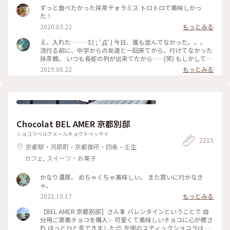
ずっと食べたかった抹茶テォラミス トロトロで美味しかっ
た！
2020.03.22
もっとみる
え、入れた………Σ( ; ﾟДﾟ) 今日、誰も並んでなかった。。。
流行る前に、中学からの友達と一回来てから、行けてなかった
抹茶館。 いつも長蛇の列が出来てたから……(笑) もしかして、
別の所に新しい店舗が出来たのかな？ ……と、思ってたのです
2019.06.22
もっとみる
が、店の外に出たら列が出来てましたΣ( ; ﾟДﾟ)運が良かっ
た！！ メニューは、ほうじ茶ティラミスのセット😋🍴💕 上の
粉(？)が、ほうじ茶風味。きな粉にほうじ茶がブレンドされて
るのかな……？？ほうじ茶だけだと、あんな粉っぽくないと思
うけど🤔 まぁ！美味しかったからいっか(笑) #抹茶館 #抹茶 #
ほうじ茶ティラミス #京都
Chocolat BEL AMER 京都別邸
ショコラベルアメールキョウトベッテイ
2215
京都駅・河原町・京都御所・四条・壬生
カフェ, スイーツ・お菓子
かなり濃厚。 めちゃくちゃ美味しい。 また買いに行かなき
ゃ。
2021.10.17
もっとみる
【BEL AMER 京都別邸】さん🍫 バレンタインということで 自
分用ご褒美チョコを購入✨ 可愛くて美味しいチョコに心が癒さ
れ ほっとひと息できました😍 左側のスティックショコラは キ