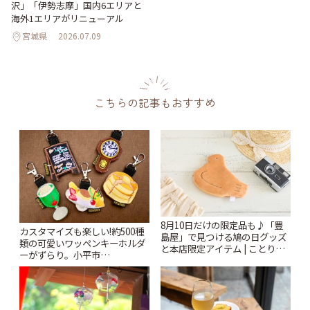
沢」「伊勢志摩」国内6エリアと
海外1エリアがリニューアル
宮城県
2026.07.09
こちらの記事もおすすめ
8月10日だけの限定品も♪「豊
カスタマイズも楽しい!約500種
島屋」で見つける鳩の日グッズ
類の可愛いワッペンキーホルダ
と本店限定アイテム | ことりっ
ーがずらり。小平市
ぷ
「Kimamaya T&K」 | ことりっ
ぷ