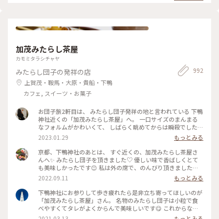
加茂みたらし茶屋
カモミタラシチャヤ
992
みたらし団子の発祥の店
上賀茂・鞍馬・大原・貴船・下鴨
カフェ, スイーツ・お菓子
お団子旅2軒目は、 みたらし団子発祥の地と言われている 下鴨
神社近くの「加茂みたらし茶屋」へ。 一口サイズのまんまる
なフォルムがかわいくて、 しばらく眺めてからは瞬殺でした。
頭が飛び出てるのも愛らしい。 スプーンもついていて餡も余
2023.01.29
もっとみる
すことなくいただきました。 そしてお団子旅は3軒目へ〜 #京
都 #みたらし団子 #下鴨神社 #Myことりっぷ
京都、下鴨神社のあとは、 すぐ近くの、加茂みたらし茶屋さ
んへ✨ みたらし団子を頂きました♡ 優しい味で香ばしくとて
も美味しかったです😊 私は外の席で、のんびり頂きました🌿
ごちそうさまでした✨ #加茂みたらし茶屋 #みたらし団子 #加
2022.09.11
もっとみる
茂みたらし団子 #下鴨神社 #京都 #スイーツ #和菓子 #私のこと
りっぷ2022 #Myことりっぷ
下鴨神社にお参りして歩き疲れたら是非立ち寄ってほしいのが
「加茂みたらし茶屋」さん。 名物のみたらし団子は小粒で食
べやすくてタレがよくからんで美味しいです😋 これからなら
冷やした甘酒と一緒にいただくのも良いですよ✨
2021.03.13
もっとみる