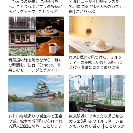
「ひみつの絶景」に出会う旅
公園ビューから川床テラスま
へ。ことりっぷアプリの投稿か
で。緑に癒される大阪のカフェ5
らピックアップ | ことりっぷ
選 | ことりっぷ
東京&横浜で見つけた、ミルク
青葉通の緑を眺めながら、静か
ティーの美味しいお店6選~心ほ
な時間を。仙台「Echoes」で
どける濃厚なコクと香りに癒や
楽しむモーニングとランチ | こ
されるティータイム~ | ことりっ
とりっぷ
ぷ
レトロな蔵造りの街並みと国宝
東京駅近くでゆったり過ごせる
の城。松本の城下町で心ほぐれ
カフェ6選~冬のイルミネーショ
る週末1泊2日の旅 | ことりっぷ
ンもきらめく街で~ | ことりっぷ