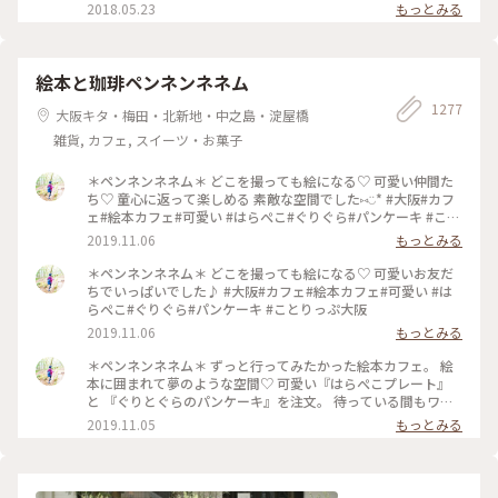
くいただきました( ´͈ ᵕ `͈ ) 最初にいただいた抹茶入り玄米茶も
2018.05.23
もっとみる
本当に美味しくて、つい長居してしまうsalonです♪ #伊右衛
門salon #IYEMONSALON #KYOTO #京都 #季節限定 #春の朝ご
はん #朝ごはん #morning #和食 #塩麹焼き #西京焼き #抹茶 #
筍 #さわら #玄米茶 #京料理 #京野菜 #japan #japanesefood
絵本と珈琲ペンネンネネム
#breakfast
1277
大阪キタ・梅田・北新地・中之島・淀屋橋
雑貨, カフェ, スイーツ・お菓子
＊ペンネンネネム＊ どこを撮っても絵になる♡ 可愛い仲間た
ち♡ 童心に返って楽しめる 素敵な空間でした⑅︎◡̈︎* #大阪#カフ
ェ#絵本カフェ#可愛い #はらぺこ#ぐりぐら#パンケーキ #こと
りっぷ大阪
2019.11.06
もっとみる
＊ペンネンネネム＊ どこを撮っても絵になる♡ 可愛いお友だ
ちでいっぱいでした♪ #大阪#カフェ#絵本カフェ#可愛い #は
らぺこ#ぐりぐら#パンケーキ #ことりっぷ大阪
2019.11.06
もっとみる
＊ペンネンネネム＊ ずっと行ってみたかった絵本カフェ。 絵
本に囲まれて夢のような空間♡ 可愛い『はらぺこプレート』
と 『ぐりとぐらのパンケーキ』を注文。 待っている間もワク
ワクが止まりません♪ どうしたら上手に撮れるかな〜 そんな
2019.11.05
もっとみる
時間も楽しい♡︎ʾʾ 癒しのひと時でした(*´˘`*) #大阪#カフェ#絵
本カフェ#可愛い #はらぺこ#ぐりぐら#パンケーキ #ことりっ
ぷ大阪