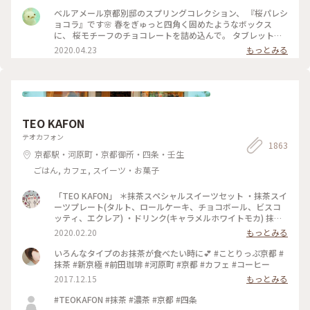
言っても たくさんの味を楽しめる✨ パッケージやデザインも
ベルアメール京都別邸のスプリングコレクション、 『桜パレシ
とても可愛いので ご褒美チョコでもプレゼント用でも どちら
ョコラ』です🌸 春をぎゅっと四角く固めたようなボックス
にもおすすめの詰め合わせです♡ #ほっとひと息 #バレンタイ
に、 桜モチーフのチョコレートを詰め込んで。 タブレットも
ン #スイーツ好き #ゴーラー隊
良いですが、丸いかたちは 丸窓から桜を覗くような和を感じ
2020.04.23
もっとみる
ます。 右から ・桜ブラン・桜ノワール・桜ルビー・桜ミル
ク・桜フレーズ です。 桜の花のフレークやストロベリーにフ
ランボワーズ、 ナッツやドライフルーツのトッピング。 桜の
香りのミルクチョコやルビーチョコを使用し、 一枚ずつ違う
味を楽しめます♪ 金銀のキラキラと満開の桜、 テーブルの上
でのお花見も良いですね😊 #ベルアメール #BELAMER #京都 #
TEO KAFON
桜 #桜スイーツ #和スイーツ #チョコレート #お取り寄せ #手み
やげ #おみやげ
テオカフォン
1863
京都駅・河原町・京都御所・四条・壬生
ごはん, カフェ, スイーツ・お菓子
「TEO KAFON」 ＊抹茶スペシャルスイーツセット ・抹茶スイ
ーツプレート(タルト、ロールケーキ、チョコボール、ビスコ
ッティ、エクレア) ・ドリンク(キャラメルホワイトモカ) 抹茶
三昧出来て大満足したそうです。 フォークを2本用意して頂い
2020.02.20
もっとみる
たのですが、娘一人で完食でした。 #TEO KAFON#抹茶三昧#
プチことりっぷ京都#冬のおでかけ
いろんなタイプのお抹茶が食べたい時に💕 #ことりっぷ京都 #
抹茶 #新京極 #前田珈琲 #河原町 #京都 #カフェ #コーヒー
2017.12.15
もっとみる
#TEOKAFON #抹茶 #濃茶 #京都 #四条