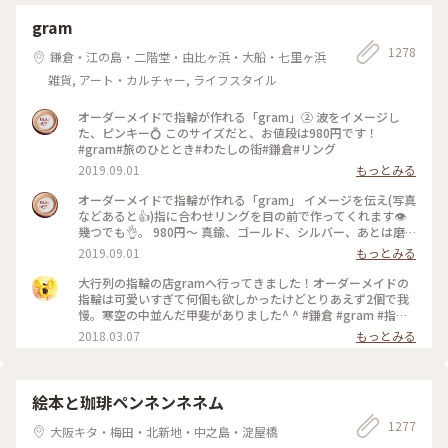
gram
1278
鎌倉・江の島・二階堂・由比ヶ浜・大船・七里ヶ浜
雑貨, アート・カルチャー, ライフスタイル
オーダーメイドで指輪が作れる「gram」② 波をイメージし
た、ピンキー💍 このサイズだと、お値段は980円です！
#gram#旅のひととき#わたしの街#鎌倉#リング
2019.09.01
もっとみる
オーダーメイドで指輪が作れる「gram」 イメージを伝え(写真
などあると👍)指に合わせリングを目の前で作ってくれます👁
幾つでも👌。 980円〜 真鍮、ゴールド、シルバー、あとは磨
きをかけるかマットな感じにするか💍😊✨✨ 今回は、左からピ
2019.09.01
もっとみる
ンキー、中指、親指と作りました😅 いつもは行列がすごいの
に、この日、整理券なし、30分並び入れました😱😱‼️(平日の
大行列の指輪の店gramへ行ってきました！オーダーメイドの
夕方) 皆さん、カップルもいだけど、グループで来られ旅の思
指輪は可愛いすぎて何個も欲しかったけどとりあえず2個で我
い出に作られたりしている方が多かったです😊 まさか、入れ
慢。寒空の中並んだ甲斐がありました^ ^ #鎌倉 #gram #指輪
ると思わなかったので、待ち時間に情報収集し勢いで作ったリ
#オーダーメイド
2018.03.07
もっとみる
ング。それでも、なんだか愛着がわきますね… 次は、重ね付け
られるのを作ろうかなぁ… #gram#旅のひととき#わたしの街#
鎌倉#リング
絵本と珈琲ペンネンネネム
1277
大阪キタ・梅田・北新地・中之島・淀屋橋