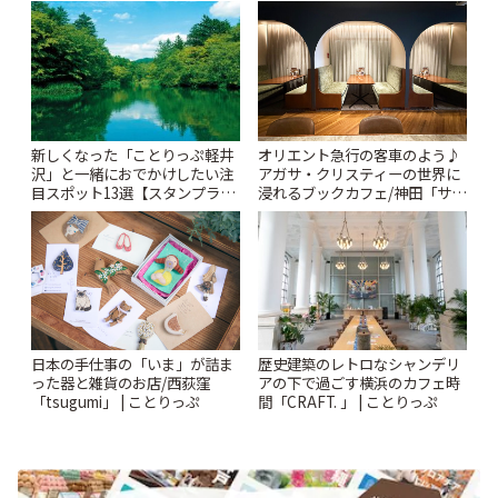
とりっぷ
新しくなった「ことりっぷ軽井
オリエント急行の客車のよう♪
沢」と一緒におでかけしたい注
アガサ・クリスティーの世界に
目スポット13選【スタンプラリ
浸れるブックカフェ/神田「サロ
ー開催中】 | ことりっぷ
ンクリスティ」 | ことりっぷ
日本の手仕事の「いま」が詰ま
歴史建築のレトロなシャンデリ
った器と雑貨のお店/西荻窪
アの下で過ごす横浜のカフェ時
「tsugumi」 | ことりっぷ
間「CRAFT. 」 | ことりっぷ