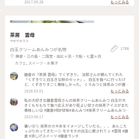
2017.09.28
もっとみる
茶房 雲母
サボウキララ
1786
白玉クリームあんみつが名物
鎌倉・江の島・二階堂・由比ヶ浜・大船・七里ヶ浜
カフェ, スイーツ・お菓子
鎌倉の『茶房 雲母』でくずきり。 旦那さんが頼んでくれた
「くずきりと白玉きな粉のセット」。 白玉を食べに行ったけ
ど、くずきりすごく美味しかった。 くろみつと抹茶みつが選べ
ます。 1時間待ちを想定して行ったら、30分も待たずに入れ
2026.03.01
もっとみる
た。 梅の見える特等席。 けど、席についてから出てくるまで
30分弱かかったので、だいたい1時間。 1時間くらいなら、並
私の大好きな鎌倉雲母さんの抹茶クリームあんみつ 白玉が大
んでも食べたいクオリティ。 #神奈川#鎌倉#茶房雲母#白玉#お
きくもちもちで食べ応えがあり程よい甘さの抹茶アイスがまた
もちずき#Ayuのおやつ#はじめての鎌倉
美味しい😋 #鎌倉#和#甘味#あんみつ#抹茶クリームあんみつ#
雲母
2023.06.17
もっとみる
暑い😵💦 抹茶のカキ氷をイメージしていたら、、、 あんこた
っぷりのってきたー💦 モチモチの白玉に癒されて☺️ #雲母 #鎌
倉 #涼しげスイーツ #鎌倉ランチ