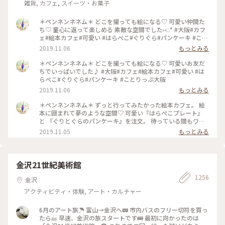
雑貨, カフェ, スイーツ・お菓子
＊ペンネンネネム＊ どこを撮っても絵になる♡ 可愛い仲間た
ち♡ 童心に返って楽しめる 素敵な空間でした⑅︎◡̈︎* #大阪#カフ
ェ#絵本カフェ#可愛い #はらぺこ#ぐりぐら#パンケーキ #こと
りっぷ大阪
2019.11.06
もっとみる
＊ペンネンネネム＊ どこを撮っても絵になる♡ 可愛いお友だ
ちでいっぱいでした♪ #大阪#カフェ#絵本カフェ#可愛い #は
らぺこ#ぐりぐら#パンケーキ #ことりっぷ大阪
2019.11.06
もっとみる
＊ペンネンネネム＊ ずっと行ってみたかった絵本カフェ。 絵
本に囲まれて夢のような空間♡ 可愛い『はらぺこプレート』
と 『ぐりとぐらのパンケーキ』を注文。 待っている間もワク
ワクが止まりません♪ どうしたら上手に撮れるかな〜 そんな
2019.11.05
もっとみる
時間も楽しい♡︎ʾʾ 癒しのひと時でした(*´˘`*) #大阪#カフェ#絵
本カフェ#可愛い #はらぺこ#ぐりぐら#パンケーキ #ことりっ
ぷ大阪
金沢21世紀美術館
1256
金沢
アクティビティ・体験, アート・カルチャー
6月のアート旅☂️ 富山→金沢へ🚃 市内バスのフリー切符を買っ
たら🎫 早速、金沢の旅スタートです🚌 最初に向かったのは