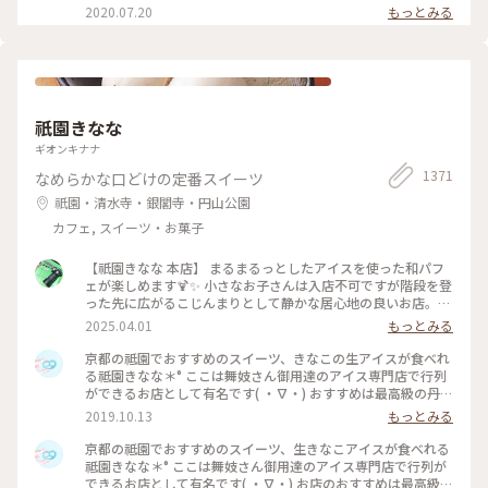
2020.07.20
もっとみる
祇園きなな
ギオンキナナ
1371
なめらかな口どけの定番スイーツ
祇園・清水寺・銀閣寺・円山公園
カフェ, スイーツ・お菓子
【祇園きなな 本店】 まるまるっとしたアイスを使った和パフ
ェが楽しめます🍹✨ 小さなお子さんは入店不可ですが階段を登
った先に広がるこじんまりとして静かな居心地の良いお店。
パフェはきなこや抹茶、黒ゴマなどを使った和なものからティ
2025.04.01
もっとみる
ラミスの入ったイタリアン風、ベリーを使ったものなど様々。
アイスの食べ比べやふわふわのかき氷、焼き菓子、クロックム
京都の祗園でおすすめのスイーツ、きなこの生アイスが食べれ
ッシュのようなフードメニューもあります。 こちらもアニメ・
る祗園きなな＊° ここは舞妓さん御用達のアイス専門店で行列
名探偵コナンで取り上げられました✨ #京都グルメ #京都 #祇
ができるお店として有名です( ・∇・) おすすめは最高級の丹波
園 #本店 #人気店 #聖地巡礼 #パフェ #きなこ #黒ゴマ #アイス
黒豆を使用したきなこの生アイス『できたてきなな』。(600円
2019.10.13
もっとみる
クリーム #かき氷 #フォトジェニック #名探偵コナン
ほうじ茶付)なんと添加物、保存料、卵を一切使ってません。
濃厚なのに甘すぎず、口どけが最高で本当においしかったので
京都の祗園でおすすめのスイーツ、生きなこアイスが食べれる
京都にきたらまた立ち寄りたいお店の1つになりました♡ #京
祗園きなな＊° ここは舞妓さん御用達のアイス専門店で行列が
都#おすすめ#スイーツ#アイス#秋の味覚ゴーラー隊#きなこ
できるお店として有名です( ・∇・) お店のおすすめは最高級の