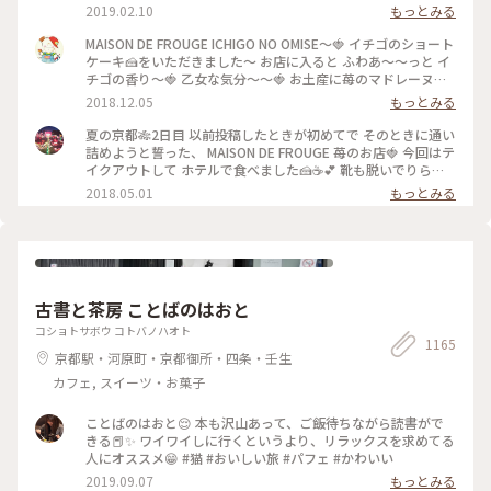
#苺 #strawberry #ストロベリー #いちご大好き#お茶にしよう
2019.02.10
もっとみる
MAISON DE FROUGE ICHIGO NO OMISE〜🍓 イチゴのショート
ケーキ🍰をいただきました〜 お店に入ると ふわあ〜〜っと イ
チゴの香り〜🍓 乙女な気分〜〜🍓 お土産に苺のマドレーヌを
購入〜楽しみっ❤️ #京都#イチゴのお店#ショートケーキ
2018.12.05
もっとみる
夏の京都🎋2日目 以前投稿したときが初めてで そのときに通い
詰めようと誓った、 MAISON DE FROUGE 苺のお店🍓 今回はテ
イクアウトして ホテルで食べました🍰☕️💕 靴も脱いでりらっ
くす〜〜しながら食べて、 お店でとはまた違った幸せな苺時間
2018.05.01
もっとみる
でした🍓 #京都 #カフェ #ケーキ #苺
古書と茶房 ことばのはおと
コショトサボウ コトバノハオト
1165
京都駅・河原町・京都御所・四条・壬生
カフェ, スイーツ・お菓子
ことばのはおと😌 本も沢山あって、ご飯待ちながら読書がで
きる📕✨ ワイワイしに行くというより、リラックスを求めてる
人にオススメ😁 #猫 #おいしい旅 #パフェ #かわいい
2019.09.07
もっとみる