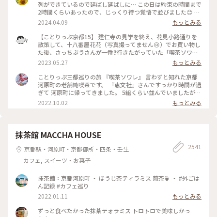
列ができているので延ばし延ばしに… この日は約束の時間まで
2時間くらいあったので、じっくり待つ覚悟で並びました😊 待
つ間も皆さんの投稿で拝見していた青の世界を想像し、ワクワ
2024.04.09
もっとみる
ク💓 結局1時間ほど待ち、店内へ。 1番奥の、部屋が見渡せる
席に着きました。 深く青く、まるで別世界に入ったようです
【ことりっぷ京都15】 建仁寺の見学を終え、花見小路通りを
💙 ぶどうの透かし彫りやライトもクラシックでキレイ✨ 頼ん
散策して、十八番屋花花（写真撮ってません😢）でお買い物し
だのはご存じゼリーポンチ🌈✨ キレイ～✨ 優しいランプの明か
た後、さっちぶうさんが一番❓行きたがっていた「喫茶ソワ
りにかざすとキラキラします✨ ゼリーの懐かしい感じや優しい
レ」さんに向かいました😊 人気のお店なので長蛇の列ができ
2023.05.27
もっとみる
炭酸もいい！ 中の氷がゼリーと同じサイズで、ゼリーだと思
ていると覚悟して行ったのですが、運良く２組しか待っていま
って口に入れてびっくりしてしまいました💦 あっという間に
せんでした😄 15分くらいで案内され、２階の窓側の席へ。若
ことりっぷ三都巡りの旅 『喫茶ソワレ』 言わずと知れた京都
食べ終わってしまいました😣 まだこの雰囲気の中にいたくて
いグループばっかり😱 あ、でも、男性だけで来ているグルー
河原町の老舗純喫茶です。 『恵文社』さんですっかり時間が過
コーヒーでも頼みたい…と思いましたが、きっと外には長い行
プも😊 私はヨーグルトポンチ、さっちぶうさんはゼリーポン
ぎて 河原町に帰ってきました。 5組くらい並んでいましたが、
列ができているでしょうからお店を後にしました。 またこの
チフロートを注文しました。 店内の雰囲気は、暗めの照明で
次々と呼ばれて すんなりと入店できました。 昔ながらのお店
2022.10.02
もっとみる
特別な空間に会いに行きたいです💙 #電車旅 #喫茶ソワレ #喫
したが、落ち着いていて良い雰囲気でした。 美味しくいただ
を守っておられ、 狭い店内ですが、運良く2階の窓辺の 小さな
茶店 #青の世界 #ゼリーポンチ #京都
いてお店を出たのですが、10組くらいが列を作っていました
テーブルにすわれました。 ひんやり涼しげなゼリーポンチを
😳 #私のことりっぷ旅 #京都 #喫茶ソワレ #ヨーグルトポンチ
たのんで 文庫本を読みながら、ひと休みです。 灯りの抑えら
#ゼリーポンチフロート 令和５年５月20日撮影
れた落ち着いた店内は 天井の梁や調度品もシックで美しく 昭
抹茶館 MACCHA HOUSE
和の香りが漂っていますが、 お客さんは若い観光客の方が多
2541
かったです。 お席もすごく近いのですが、 コーナーだったの
京都駅・河原町・京都御所・四条・壬生
で ひっそりと自分の時間を過ごせました✨ ゆるり京都の街歩
カフェ, スイーツ・お菓子
きを楽しむことが できた素敵な1日でした。 ・ ・ #私のことり
っぷ2022 #秋いろとりどり #Myことりっぷ #休日ドライブ #喫
茶ソワレ #純喫茶 #喫茶店 #ゼリーポンチ #ひんやりスイーツ #
抹茶館：京都河原町 ・ ほうじ茶ティラミス 煎茶🍵 ・ #外ごは
京都スイーツ #京都カフェ #レトロ #レトロ喫茶 #昭和レトロ #
ん記録 #カフェ巡り
四条河原町 #京都 #ことりっぷ京都 #ことりっぷ三都巡りの旅
2022.01.11
もっとみる
ずっと食べたかった抹茶テォラミス トロトロで美味しかっ