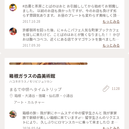
#古書と茶房ことばのはおと お引越ししてから始めてお邪魔し
ました。 以前のお店も良かったですが、今のお店も負けず劣
らず雰囲気あります。 お昼のプレートも変わらず美味しく頂
き、例のにゃんこパフェも😍 この度は帰り際にオーナーさん
2017.10.28
もっとみる
と少しお話しできてよかったです。 で、いつもなのですが、お
店を出るときはわざわざご夫婦で三和土まで出てきてお見送り
京都御所を回った後、にゃんこパフェ人気な町家ブックカフェ
してくれます。 また行っちゃうじゃない☺️ あ、ちなみに引っ
を探しに来たけど、ことばのはおとが無くなりました！！ かぴ
越してます。 新しい場所は 京都市上京区天神北町12-1
おは腹ベコベコ、近くにある店でタマゴサントを食べました！
たまたま入ったが、今流行りのタマゴタントが美味しかった！
2017.09.30
もっとみる
カフェ⭐️スターと言う店なんだ！
箱根ガラスの森美術館
ハコネガラスノモリビジュツカン
1128
まるで中世へタイムトリップ
箱根・大涌谷・強羅・仙石原・小涌谷
アート・カルチャー
箱根の旅✨ 我が家にホームステイ中の留学生さんと 我が家家
族で新緑が美しい箱根に来ています🌿✨ 留学生さんのリクエス
トにより、 久しぶりにロマンスカーに乗って来ました😊 まず
は、箱根ガラスの森美術館へ°˖✧ 1番感動したのが、庭園でひ
2026.05.04
もっとみる