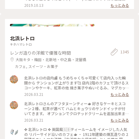
丹波黒豆を使用したきなこの生アイス『できたてきなな』。
2019.10.13
もっとみる
(600円ほうじ茶付)なんと添加物、保存料、卵を一切使ってま
せん。 濃厚なのに甘すぎず、口どけが最高で本当においしかっ
たので京都にきたらまた立ち寄りたいお店の1つになりました
♡ #京都#おすすめ#スイーツ#アイス#秋の味覚ゴーラー隊#き
なこ
北浜レトロ
キタハマレトロ
1345
レンガ造りの洋館で優雅な時間
大阪キタ・梅田・北新地・中之島・淀屋橋
カフェ, スイーツ・お菓子
北浜レトロの店内🏬 もうめちゃくちゃ可愛くて店内入った瞬
間から テンションが上がります🥰 店内2階のカフェで頂けるス
コーンやケーキ、紅茶の他 焼き菓子やぬいぐるみ、マグカッ
プやプレゼント用の 詰め合わせなど購入することが出来ます✨
2026.03.21
もっとみる
店内はシックなアンティーク家具にミントグリーンが 映えて
素敵な空間です〜！
北浜レトロさんのアフタヌーンティー🫖 好きなケーキとスコ
ーン２種、紅茶が選べて ハムとキュウリのサンドイッチが付
いてきます。 オプションでクロテッドクリームを追加出来ます
✨ スコーンは季節限定のさくらとくるみをチョイス。 ケーキ
2026.03.21
もっとみる
はストロベリースペシャルショートケーキです🍓 ウェッジウ
ッドのお皿に乗せられてボリュームが凄いです😳 ケーキも1ピ
✤ 北浜レトロ ✤ 英国風🇬🇧ティールームを イメージした人気
ースがかなり大きく、しっかり甘め。 スコーンは温かく香り
の リバーサイド沿いのカフェ🫖 ・ 1912年建築の煉瓦造りの 2
もよくサクサクで美味しいです！ サンドイッチも黒胡椒が効