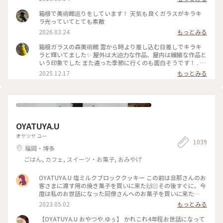
ときわ輝いていた 「クリスタル・ガラスの藤の花」💙💜🤍 藤
の花は春から初夏にかけて 箱根の山間に美しく咲くそうで、
箱根で美術館巡りをしています！ 天気も良くガラスがキラキ
またイタリア•フィレンツェにも 名所があるそうです✨ その藤
ラ光っていてとても素敵
の花をクリスタル・ガラスで表現... 爽やかな初夏の風と木漏れ
2026.03.24
もっとみる
日に輝く様子は 夢のように美しかったです𖧷 ⁺. 【展示期間】
2026年3月14日から6月25日まで。 #箱根ガラスの森美術館 #
箱根ガラスの森美術館 雲から時より差し込む日差しでキラキ
箱根 #ちいさな列車旅 #クリスタル・ガラスの藤の花 #藤の花
ラと輝いてました✨ 屋外は大迫力な作品、屋内は繊細な作品と
#藤 #久しぶりにロマンスカー
いう印象でした また違った季節に行くのも面白そうです！ . #
ことりっぷ #ことりっぷ箱根
2025.12.17
もっとみる
OYATUYA.U
オヤツヤ ユー
1039
福岡・博多
ごはん, カフェ, スイーツ・お菓子, おみやげ
OYATUYA.U 塩ミルクブロッククッキー この前は旦那さんのお
客さまに渡す用の焼き菓子を買いに来た🙌🏻その後すぐに、今
度は私のお世話になった同僚さんへのお菓子を買いに来た🙌🏻
🙌🏻 大切な人に何かかわいいお菓子渡したいな〜と思ったら
2023.05.02
もっとみる
ユーさんのお菓子が我が家では選ばれる☺️ #福岡#桜坂#ガトー
ショコラ#洋菓子#福岡土産#お土産
【OYATUYA.U おやつや.ゆぅ】 かれこれ4年程お世話になって