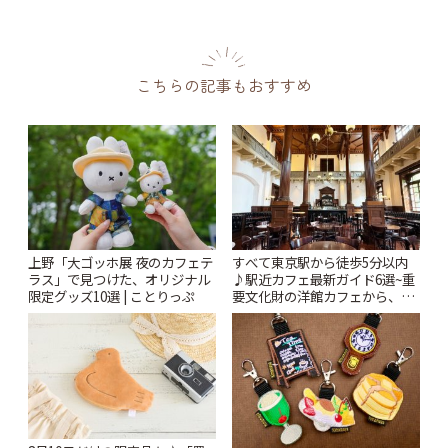
こちらの記事もおすすめ
上野「大ゴッホ展 夜のカフェテ
すべて東京駅から徒歩5分以内
ラス」で見つけた、オリジナル
♪駅近カフェ最新ガイド6選~重
限定グッズ10選 | ことりっぷ
要文化財の洋館カフェから、改
札すぐのレトロ喫茶まで~ | こと
りっぷ