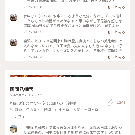
「金沢21世紀美術館」🏛️ これまで二回、行った時はどちらも
休館日😱 今回初めて、あのスイミングプールも見ることが 出
2026.07.10
もっとみる
来ました🏊🏊 ただ私は一人(笑)なのでプールに入っても上から
写真は撮れないよね⁉️と、、、 なので上から下の人達を見て楽
水中じゃないのに 水中にいるような気分になれるプール 晴れ
しみました😂 修学旅行かな❓の子供達の同行者の様に…🤣 混ま
てたらもっと綺麗だったかなあ と思いながら不思議な感じを
ないうちにと午前中に来たので そこまで混雑してなくゆっく
満喫 予約制なので手続きがちょっと面倒だけど、 見てよかっ
り出来ました✨✨ #ひみつの絶景 #ことりっぷ金沢 #金沢21世
た #ちいさな列車旅 #金沢#金沢21世紀美術館#プール #現代ア
2026.04.15
もっとみる
紀美術館#スイミングプール #金沢市内バスフリー切符
ート
金沢ことりっぷ 前回来た時は震災直後でこちらの美術館には
入れなかったので、今回は真っ先に来ました😊🖼️ ネットで予
約していたので、スムーズに入れました。 八重桜が満開🌸🌸
🌸🌸🌸 芝生も綺麗でとても気持ちいい。 フリースペースもた
2026.04.14
もっとみる
くさんあるので のんびり楽しめます。 今日は海外からの観光
客が多かったようで、 私も英語で案内されそうになりました
😅 #ちいさな列車旅 #金沢#石川県#金沢21世紀美術館#桜🌸#
現代アート
鶴岡八幡宮
ツルガオカハチマングウ
1242
約800年の歴史を刻む源氏の氏神様
鎌倉・江の島・二階堂・由比ヶ浜・大船・七里ヶ浜
カフェ
『鶴岡八幡宮』で真っ白なおまもりを。 源氏の白旗にあやか
り武運長久、何事にも打ち勝ち 勝運に恵まれますよう祈願し