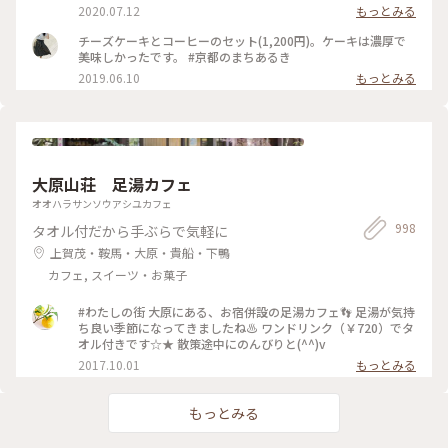
は大好きなので迷わず追加…♪ちなみにあんこは、大好きな中
2020.07.12
もっとみる
村製餡所さんのもの。きっと最中の皮も。以前 #中村製餡所 さ
んご紹介していますので良かったら☺︎ そして暑いので、水出
チーズケーキとコーヒーのセット(1,200円)。ケーキは濃厚で
し茶をチョイス。 振って自分の好きな濃さにして頂きます。
美味しかったです。 #京都のまちあるき
お茶はおかわりも頂けるんですよ◎ ☺︎ 現在は、満席だとテイ
2019.06.10
もっとみる
クアウトのみになるそうです。席の予約はできませんが、電話
で現在の空き状況を尋ねることができるので、ぜひ事前にお電
話を☺︎ #涼しげスイーツ #日本の夏景色 #kaikadocafe #開化
堂カフェ #開化堂 #カフェ #京都 1人暮らしから夫婦2人暮らし
になり、ばたばたと毎日を過ごしています。なかなか投稿が追
いつかないのと、みなさんの投稿を見に行けないです。ゆっく
大原山荘 足湯カフェ
りペースになりますが、これからもよろしくお願いします☺︎
オオハラサンソウアシユカフェ
998
タオル付だから手ぶらで気軽に
上賀茂・鞍馬・大原・貴船・下鴨
カフェ, スイーツ・お菓子
#わたしの街 大原にある、お宿併設の足湯カフェ👣 足湯が気持
ち良い季節になってきましたね♨ ワンドリンク（￥720）でタ
オル付きです☆★ 散策途中にのんびりと(^^)v
2017.10.01
もっとみる
もっとみる