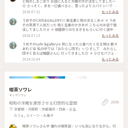
と桃のしるこ氷🍑 お店に入ると大概の方が注文してました〜
😊 さっそく、氷を一口食べると、思ったよりスパイシーで 生
姜の風味が口いっぱい広がります🥰 氷で生姜…はじめて…！
2026.07.22
もっとみる
桃も程よい量で、食べ進めると下には、こし餡！ だから、し
るこなんですね〜🤔 頼んだ時は、何でだろうと思ったけど、な
うめぞのCAFE&GALLERY🏳️‍🌈 新生姜と桃の志るこ氷🍧 ＊ うめ
るほど〜です😘 この後も、山鉾巡りなので、あっという間に
ぞの茶房で人気だった 桃と生姜のかき氷が こちらのお店で復
汗💦になるけど、 真夏に食べるかき氷🍧、魅力的ですよね✨✨
活してました🍑🍧 ＊ 祇園祭りのちまきをもらいに行く途中に
#かき氷 #桃のかき氷
寄ろうかなどうしようかな？と 考えながら前を通ったら桃氷
2026.07.13
もっとみる
の看板でていたので スルーできませんでした😆 ＊ ぴりりとく
る新生姜のシロップが すごいアクセントになって🫚 合間合間
うめぞのcafe &gallery☕️ 秋になったら食べたくなる物は 数々
にみずみずしい桃のスライスを いただきます🍑 ちょっと見え
あれど😁 私の中では『みたらし団子』🍡😊 そして みたらし
づらいですが 中にはもっちり白玉と そしてこし餡が入ってい
団子と言えば梅園さんに 行ってきました😊 ＊ 小さなパフェと
るので 最後には、しるこ氷としていただきました😊 ＊ 人気か
みたらし団子のセット🩷 この小さなパフェのセットが復活し
2024.10.04
もっとみる
き氷だけに🍧 私が最後の一杯だったようで 注文したあとにす
て 小躍りです😁 パフェにはわらび餅と小さな抹茶アイスとク
ぐに看板が引き上げられました💦 後からくる人くる人残念が
ッキーの シンプルなパフェで みたらし団子な合間に食べると
っておられたので （先注文のレジ横の席でした） 暑い中を目
相乗効果でとっても美味しいです😊 もちもちで焦げ目が香ば
当てに来て🍑なかった時の衝撃を 考えたら、食べられて本当
しい 蜜がたっぷりのみたらし団子はやっぱり 美味しかったで
に幸せでした😊 ＊ ギャラリーでは風鈴展が🎐 陶器のブルーの
す🩷 ＊ 投稿の度に言っているような気もしますが 同じ梅園さ
かわいい風鈴たちでした😊 #京都カフェ #かき氷 #桃活 #う
んでも三条店は行列出来てますが こちらはいつもすんなり入
喫茶ソワレ
めぞの #梅園
れます😊 店内の配置を変えられたようで✨ 奥の中庭前の席が2
人席になり 通い始めて幾数年 初めて窓際に座る事ができま
キッサソワレ
した😊 中庭がいい感じです😊🌳 ＊ うめぞのcafe＆galleryは
2936
昭和の洋館を連想させる幻想的な空間
ちょっと甘い物が食べたいなぁーと 思う時に足が向いてしま
うお店です😊 #京都カフェ #パフェ活2024 #みたらし団子 #秋
京都駅・河原町・京都御所・四条・壬生
の彩り #クラシカルな街 #私の好きな京都
カフェ, スイーツ・お菓子
喫茶ソワレさん💙 憧れの喫茶店✨ いつも気になりながら、行