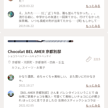
た！
2020.03.22
もっとみる
え、入れた………Σ( ; ﾟДﾟ) 今日、誰も並んでなかった。。。
流行る前に、中学からの友達と一回来てから、行けてなかった
抹茶館。 いつも長蛇の列が出来てたから……(笑) もしかして、
別の所に新しい店舗が出来たのかな？ ……と、思ってたのです
2019.06.22
もっとみる
が、店の外に出たら列が出来てましたΣ( ; ﾟДﾟ)運が良かっ
た！！ メニューは、ほうじ茶ティラミスのセット😋🍴💕 上の
粉(？)が、ほうじ茶風味。きな粉にほうじ茶がブレンドされて
るのかな……？？ほうじ茶だけだと、あんな粉っぽくないと思
うけど🤔 まぁ！美味しかったからいっか(笑) #抹茶館 #抹茶 #
ほうじ茶ティラミス #京都
Chocolat BEL AMER 京都別邸
ショコラベルアメールキョウトベッテイ
2215
京都駅・河原町・京都御所・四条・壬生
カフェ, スイーツ・お菓子
かなり濃厚。 めちゃくちゃ美味しい。 また買いに行かなき
ゃ。
2021.10.17
もっとみる
【BEL AMER 京都別邸】さん🍫 バレンタインということで 自
分用ご褒美チョコを購入✨ 可愛くて美味しいチョコに心が癒さ
れ ほっとひと息できました😍 左側のスティックショコラは キ
ャラメルやルビーチョコ、 右側はお酒入りチョコや 京都産の
2021.02.05
もっとみる
抹茶や宮崎県産日向夏 愛媛県産ほうじ茶など チョコと一言で