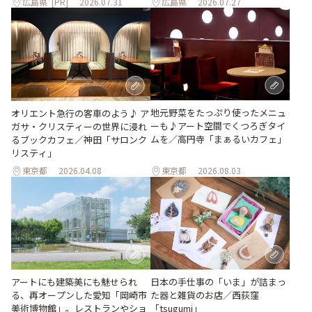
広島県
[PR]
2026.07.31
広島県
2026.07.27
地元野菜をたっぷり使ったメニュ
オリエント急行の客車のよう♪ ア
ーも♪アート空間でくつろぎタイ
ガサ・クリスティーの世界に浸れ
ムを／高円寺「まぁるいカフェ」
るブックカフェ／神田「サロンク
リスティ」
東京都
2026.04.08
東京都
2026.08.03
日本の手仕事の「いま」が詰まっ
アートにも建築美にも魅せられ
た器と雑貨のお店／西荻窪
る、再オープンした愛知「岡崎市
「tsugumi」
美術博物館」。レストランやショ