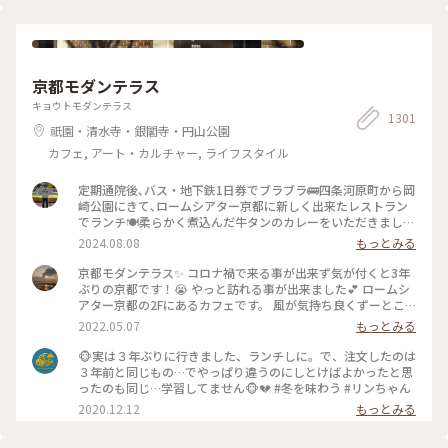
門salon #IYEMONSALON #KYOTO #京都 #季節限定 #春の朝ご
はん #朝ごはん #morning #和食 #塩麹焼き #西京焼き #抹茶 #
筍 #さわら #玄米茶 #京料理 #京野菜 #japan #japanesefood
#breakfast
京都モダンテラス
キョウトモダンテラス
1301
祇園・清水寺・銀閣寺・円山公園
カフェ, アート・カルチャー, ライフスタイル
定期通院後､バス・地下鉄1日券でブラブラ🚌四条河原町から岡
崎公園にきて､ロームシアター京都に新しく出来たレストラン
でランチ🍽️柔らかく煮込んだ牛タンのカレーをいただきました
🍛 #グルメ #ランチ #カレー
2024.08.08
もっとみる
京都モダンテラス✨ コロナ禍で来る事が出来ず気が付くと3年
ぶりの京都です！😭 やっと訪れる事が出来ました💕 ロームシ
アター京都の2Fにあるカフェです。 風が気持ち良くずーとこ
こで時間を過ごしていたいカフェです🥰 スズメが残したケー
2022.05.07
もっとみる
キのくずを食べにテーブルの上にやってきてました😆 #Myこ
とりっぷ #春風さんぽ
🐵実は３年ぶりに行きました、ランチしに。で、注文したのは
３年前と同じもの…でやっぱり違うのにしとけばよかったと思
ったのも同じ…学習してません🐵💔 #冬を味わう #リンちゃん
2020.12.12
もっとみる