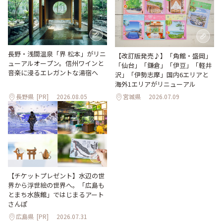
長野・浅間温泉「界 松本」がリニ
【改訂版発売♪】「角館・盛岡」
ューアルオープン。信州ワインと
「仙台」「鎌倉」「伊豆」「軽井
音楽に浸るエレガントな湯宿へ
沢」「伊勢志摩」国内6エリアと
海外1エリアがリニューアル
長野県
[PR]
2026.08.05
宮城県
2026.07.09
【チケットプレゼント】水辺の世
界から浮世絵の世界へ。「広島も
とまち水族館」ではじまるアート
さんぽ
広島県
[PR]
2026.07.31