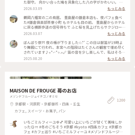
た御守。 向かい合った鳩を具象化した八の字がかわいい。 鳩
が道案内をする“八幡神の使い”とされる神聖な鳥であり、 対
2026.03.09
もっとみる
の鳩が末広がりで縁起が良いことも理由だそうです。 #はじめ
ての鎌倉#鎌倉#鶴岡八幡宮#国指定重要文化財#狛犬#旅の記念
鶴岡八幡宮の二の鳥居。 豊島屋の鎌倉本店も、夜パフェ食べ
た#鎌倉俱楽部茶寮小町 もホテルも目の前。 豊島屋からホテル
に戻る横断歩道の信号待ちで ふと桜を見上げたらサクジロー
がいたのでiPhoneで。 #はじめての鎌倉#Ayu桜#サクジロー#
2026.03.07
もっとみる
鎌倉#鶴岡八幡宮#二の鳥居#狛犬
ぼんぼり祭⛩ 夜の帳が下りました✩.*˚ この日は献笛が19時よ
り舞殿にて行われ、本宮への階段はたくさんの観客で埋め尽く
されています♪⋆*॰･*⟡.⋆🪈 笛の音を少し楽しんで、私はそろそ
ろ帰らなければと、またぼんぼりを眺めながら参道を歩きます
2025.08.20
もっとみる
まだこの時間からもたくさんの人が次々と向かっていて、長年
たくさんの人に愛されているお祭りなんだなぁと感じました✨️
来年もどんなぼんぼりがあるか気になっちゃうだろうな〰️
*˙︶˙*)ﾉ"ﾏﾀﾈｰ♡ #ゆるり夏時間 #神奈川 #鎌倉 #鶴岡八幡宮 #
ぼんぼり祭 #毎年立秋の前日から9日まで#ぼんぼり#献笛#渡瀬
政造#庵野秀明と安野百葉子夫妻の作品は並んで展示#山崎杉夫
MAISON DE FROUGE 苺のお店
メゾンドフルージュイチゴノオミセ
1200
京都駅・河原町・京都御所・四条・壬生
カフェ, スイーツ・お菓子, パン
いちごミルフィーユ🍓💕 可愛い上にいちごが甘くて美味しか
った😋🍴 #冬のごちそう #京都 #kyoto #四条カフェ #京都カ
フェ #カフェ巡り #いちごミルフィーユ #メゾンドフルージュ