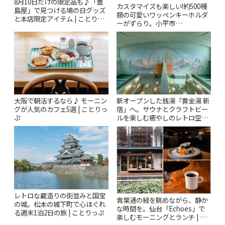
8月10日だけの限定品も♪「豊
カスタマイズも楽しい!約500種
島屋」で見つける鳩の日グッズ
類の可愛いワッペンキーホルダ
と本店限定アイテム | ことりっ
ーがずらり。小平市
ぷ
「Kimamaya T&K」 | ことりっ
ぷ
大阪で朝活するなら♪ モーニン
新オープンした銭湯「黄金湯 新
グが人気のカフェ5選 | ことりっ
宿」へ。サウナとクラフトビー
ぷ
ルを楽しむ癒やしのレトロ空間
| ことりっぷ
レトロな蔵造りの街並みと国宝
青葉通の緑を眺めながら、静か
の城。松本の城下町で心ほぐれ
な時間を。仙台「Echoes」で
る週末1泊2日の旅 | ことりっぷ
楽しむモーニングとランチ | こ