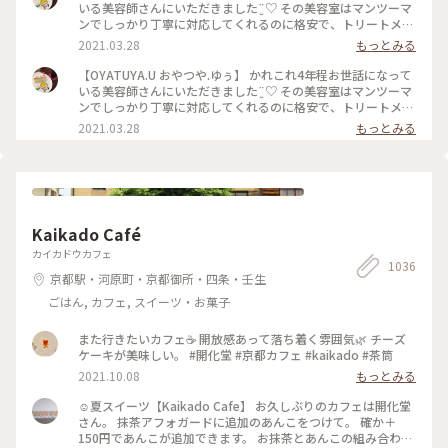
いる美容師さんにいただきました¨̮♡︎ その美容室はマンツーマ
ンでしっかり丁寧に対応してくれるのに格安で、トリートメン
トとか押し付けたりしない、とても居心地のいいお店です。 そ
2021.03.28
もっとみる
んな素敵な美容師なので、私がおいしいと思うおやつを何度か
差し入れをしていました。 そのお礼と言うことで準備してく
【OYATUYA.U おやつや.ゆぅ】 かれこれ4年程お世話になって
れていました。 このガトーショコラは濃厚でねっとりした食
いる美容師さんにいただきました¨̮♡︎ その美容室はマンツーマ
感、ひとくち食べただけで目と鼻の穴が大きくなってしまうぐ
ンでしっかり丁寧に対応してくれるのに格安で、トリートメン
らいおいしくて大満足なのですが、もちろんひとくちでは終わ
トとか押し付けたりしない、とても居心地のいいお店です。 そ
2021.03.28
もっとみる
りません( ˙༥˙ )✨ こんなおいしいものをいただけて 私は幸せで
んな素敵な美容師なので、私がおいしいと思うおやつを何度か
す( ¯ ¨̯ ¯̥̥ ) 開店前から行列が出来るのも頷けます。 ことりっぷ
差し入れをしていました。 そのお礼と言うことで準備してく
にも早いうちに投稿しなくちゃと思っていたお店です。
れていました。 このガトーショコラは濃厚でねっとりした食
感、ひとくち食べただけで目と鼻の穴が大きくなってしまうぐ
らいおいしくて大満足なのですが、もちろんひとくちでは終わ
りません( ˙༥˙ )✨ こんなおいしいものをいただけて 私は幸せで
Kaikado Café
す( ¯ ¨̯ ¯̥̥ ) 開店前から行列が出来るのも頷けます。 ことりっぷ
にも早いうちに投稿しなくちゃと思っていたお店です。
カイカドウカフェ
1036
京都駅・河原町・京都御所・四条・壬生
ごはん, カフェ, スイーツ・お菓子
また行きたいカフェ☕️ 開放感あって落ち着く雰囲気🌿 チーズ
ケーキが美味しい。 #開化堂 #京都カフェ #kaikado #茶筒
2021.10.08
もっとみる
☺︎夏スイーツ【Kaikado Cafe】 お久しぶりのカフェは開化堂
さん。 抹茶アフォガードに追加のあんこをつけて。 確か＋
150円であんこが追加できます。 お抹茶とあんこの組み合わせ