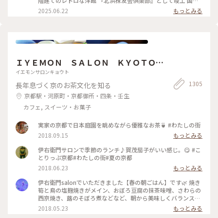
階建てのレトロな洋館 『北浜株友会倶楽部』として竣工 国の
いていて甘いとしょっぱいで 最高です〜！ めちゃくちゃボリ
登録有形文化財に指定 ・ 最近は行列のあまりスルーすること
2025.06.22
もっとみる
ュームがありますが紅茶も差し湯が 用意されていて最後まで
が 多くてこの日は平日の雨の日☔ 15時頃にも関わらず空いて
紅茶を楽しめます。 一階の売店で一目惚れしたレトロベアと一
いて ラッキー✌️でした！ そして2階でイートイン🥰 ブルーベリ
緒に過ごしました💕
ーチーズケーキ🫐 アールグレイティー🫖を 昔から変わらずゆ
ったりと 優雅に過ごせる お茶じかんでした😊🫖 ✤ーーーーー
ーーーーーーーーーーーーーーー✤ #北浜レトロ#英国風カフ
ェ#アフタヌーンティー #人気店#紅茶専門店#国の登録有形文
ＩＹＥＭＯＮ ＳＡＬＯＮ ＫＹＯＴＯ
化財 #北浜カフェ#大阪カフェ#はじめての投稿 #はじめての投
稿#大阪のおいしいもん #ことりっぷ大阪
伊右衛門サロン京都
イエモンサロンキョウト
1305
長年息づく京のお茶文化を知る
京都駅・河原町・京都御所・四条・壬生
カフェ, スイーツ・お菓子
実家の京都で日本庭園を眺めながら優雅なお茶🍵 #わたしの街
2018.09.15
もっとみる
伊右衛門サロンで季節のランチ♪賀茂茄子がいい感じ。😋 #こ
とりっぷ京都#わたしの街#夏の京都
2018.06.23
もっとみる
伊右衛門salonでいただきました【春の朝ごはん】です🌿 焼き
筍と鳥の塩麹焼きがメイン、おぼろ豆腐の抹茶味噌、さわらの
西京焼き、蕗のそぼろ煮などなど、朝から美味しくバランス良
くいただきました( ´͈ ᵕ `͈ ) 最初にいただいた抹茶入り玄米茶も
2018.05.23
もっとみる
本当に美味しくて、つい長居してしまうsalonです♪ #伊右衛