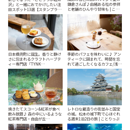
鎌倉さんぽ♪由緒ある社の参拝
沢」と一緒におでかけしたい注
と老舗のひんやり甘味も | こと
目スポット13選【スタンプラリ
りっぷ
ー開催中】 | ことりっぷ
日本橋兜町に誕生。香りと静け
季節のパフェを味わいに♪ アン
さに包まれるクラフトハーブテ
ティークに囲まれて、時間を忘
ィー専門店「TYNK
れて過ごしたくなるカフェ/浅草
Kabutocho」 | ことりっぷ
「annorum cafe」 | ことりっぷ
焼きたてスコーン&紅茶が食べ
レトロな蔵造りの街並みと国宝
飲み放題♪ 森の中にいるような
の城。松本の城下町で心ほぐれ
紅茶専門店・自由が丘
る週末1泊2日の旅 | ことりっぷ
「YOTSUBA TEA」でのんびり
時間 | ことりっぷ