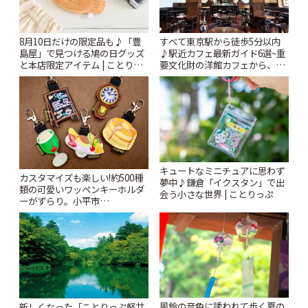
8月10日だけの限定品も♪「豊
すべて東京駅から徒歩5分以内
島屋」で見つける鳩の日グッズ
♪駅近カフェ最新ガイド6選~重
と本店限定アイテム | ことりっ
要文化財の洋館カフェから、改
ぷ
札すぐのレトロ喫茶まで~ | こと
りっぷ
キュートなミニチュアに思わず
カスタマイズも楽しい!約500種
夢中♪鎌倉「イクスタン」で出
類の可愛いワッペンキーホルダ
会う小さな世界 | ことりっぷ
ーがずらり。小平市
「Kimamaya T&K」 | ことりっ
ぷ
風鈴の音色に誘われて歩く夏の
新しくなった「ことりっぷ軽井