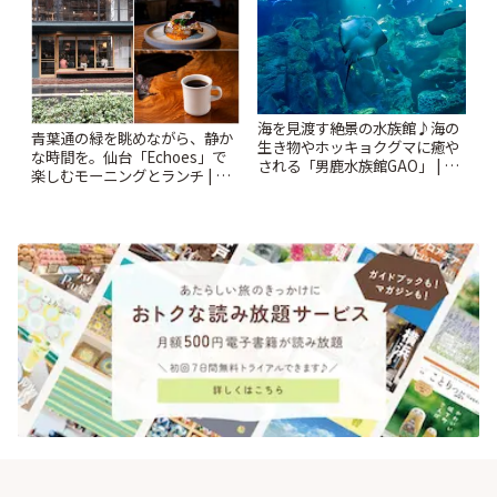
海を見渡す絶景の水族館♪海の
青葉通の緑を眺めながら、静か
生き物やホッキョクグマに癒や
な時間を。仙台「Echoes」で
される「男鹿水族館GAO」 | こ
楽しむモーニングとランチ | こ
とりっぷ
とりっぷ