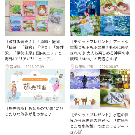
【改訂版発売♪】「角館・盛岡」
【チケットプレゼント】アートな
「仙台」「鎌倉」「伊豆」「軽井
空間ともふもふの生きものに癒や
沢」「伊勢志摩」国内6エリアと
されて♪ 大人も楽しめる神戸の水
海外1エリアがリニューアル
族館「átoa」と周辺さんぽ
宮城県
2026.07.09
兵庫県
[PR]
2026.08.07
【旅先診断】あなたの“いま”にぴ
ったりな旅先が見つかる♪
【チケットプレゼント】水辺の世
界から浮世絵の世界へ。「広島も
とまち水族館」ではじまるアート
さんぽ