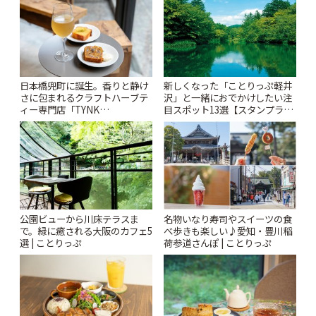
りっぷ
日本橋兜町に誕生。香りと静け
新しくなった「ことりっぷ軽井
さに包まれるクラフトハーブテ
沢」と一緒におでかけしたい注
ィー専門店「TYNK
目スポット13選【スタンプラリ
Kabutocho」 | ことりっぷ
ー開催中】 | ことりっぷ
公園ビューから川床テラスま
名物いなり寿司やスイーツの食
で。緑に癒される大阪のカフェ5
べ歩きも楽しい♪愛知・豊川稲
選 | ことりっぷ
荷参道さんぽ | ことりっぷ