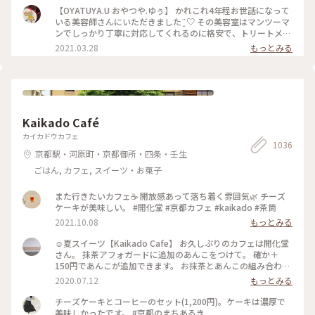
差し入れをしていました。 そのお礼と言うことで準備してく
【OYATUYA.U おやつや.ゆぅ】 かれこれ4年程お世話になって
れていました。 このガトーショコラは濃厚でねっとりした食
いる美容師さんにいただきました¨̮♡︎ その美容室はマンツーマ
感、ひとくち食べただけで目と鼻の穴が大きくなってしまうぐ
ンでしっかり丁寧に対応してくれるのに格安で、トリートメン
らいおいしくて大満足なのですが、もちろんひとくちでは終わ
トとか押し付けたりしない、とても居心地のいいお店です。 そ
2021.03.28
もっとみる
りません( ˙༥˙ )✨ こんなおいしいものをいただけて 私は幸せで
んな素敵な美容師なので、私がおいしいと思うおやつを何度か
す( ¯ ¨̯ ¯̥̥ ) 開店前から行列が出来るのも頷けます。 ことりっぷ
差し入れをしていました。 そのお礼と言うことで準備してく
にも早いうちに投稿しなくちゃと思っていたお店です。
れていました。 このガトーショコラは濃厚でねっとりした食
感、ひとくち食べただけで目と鼻の穴が大きくなってしまうぐ
らいおいしくて大満足なのですが、もちろんひとくちでは終わ
りません( ˙༥˙ )✨ こんなおいしいものをいただけて 私は幸せで
Kaikado Café
す( ¯ ¨̯ ¯̥̥ ) 開店前から行列が出来るのも頷けます。 ことりっぷ
にも早いうちに投稿しなくちゃと思っていたお店です。
カイカドウカフェ
1036
京都駅・河原町・京都御所・四条・壬生
ごはん, カフェ, スイーツ・お菓子
また行きたいカフェ☕️ 開放感あって落ち着く雰囲気🌿 チーズ
ケーキが美味しい。 #開化堂 #京都カフェ #kaikado #茶筒
2021.10.08
もっとみる
☺︎夏スイーツ【Kaikado Cafe】 お久しぶりのカフェは開化堂
さん。 抹茶アフォガードに追加のあんこをつけて。 確か＋
150円であんこが追加できます。 お抹茶とあんこの組み合わせ
は大好きなので迷わず追加…♪ちなみにあんこは、大好きな中
2020.07.12
もっとみる
村製餡所さんのもの。きっと最中の皮も。以前 #中村製餡所 さ
んご紹介していますので良かったら☺︎ そして暑いので、水出
チーズケーキとコーヒーのセット(1,200円)。ケーキは濃厚で
し茶をチョイス。 振って自分の好きな濃さにして頂きます。
美味しかったです。 #京都のまちあるき