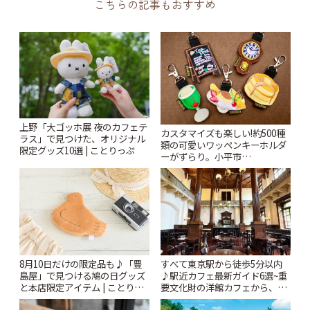
こちらの記事もおすすめ
上野「大ゴッホ展 夜のカフェテ
カスタマイズも楽しい!約500種
ラス」で見つけた、オリジナル
類の可愛いワッペンキーホルダ
限定グッズ10選 | ことりっぷ
ーがずらり。小平市
「Kimamaya T&K」 | ことりっ
ぷ
8月10日だけの限定品も♪「豊
すべて東京駅から徒歩5分以内
島屋」で見つける鳩の日グッズ
♪駅近カフェ最新ガイド6選~重
と本店限定アイテム | ことりっ
要文化財の洋館カフェから、改
ぷ
札すぐのレトロ喫茶まで~ | こと