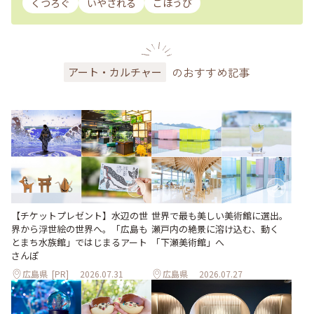
くつろぐ
いやされる
ごほうび
のおすすめ記事
アート・カルチャー
世界で最も美しい美術館に選出。
【チケットプレゼント】水辺の世
瀬戸内の絶景に溶け込む、動く
界から浮世絵の世界へ。「広島も
「下瀬美術館」へ
とまち水族館」ではじまるアート
さんぽ
広島県
[PR]
2026.07.31
広島県
2026.07.27