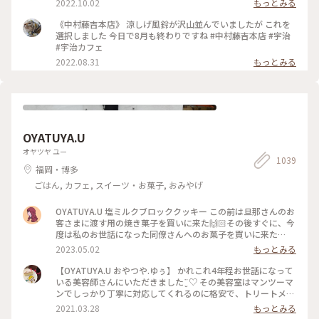
2022.10.02
もっとみる
ー🍪で良かったです☺️ 大阪のKITTEと阪急百貨店で手に入り
ます❤️ スポットは宇治の本店にしました。
《中村藤吉本店》 涼しげ風鈴が沢山並んでいましたが これを
選択しました 今日で8月も終わりですね #中村藤吉本店 #宇治
#宇治カフェ
2022.08.31
もっとみる
OYATUYA.U
オヤツヤ ユー
1039
福岡・博多
ごはん, カフェ, スイーツ・お菓子, おみやげ
OYATUYA.U 塩ミルクブロッククッキー この前は旦那さんのお
客さまに渡す用の焼き菓子を買いに来た🙌🏻その後すぐに、今
度は私のお世話になった同僚さんへのお菓子を買いに来た🙌🏻
🙌🏻 大切な人に何かかわいいお菓子渡したいな〜と思ったら
2023.05.02
もっとみる
ユーさんのお菓子が我が家では選ばれる☺️ #福岡#桜坂#ガトー
ショコラ#洋菓子#福岡土産#お土産
【OYATUYA.U おやつや.ゆぅ】 かれこれ4年程お世話になって
いる美容師さんにいただきました¨̮♡︎ その美容室はマンツーマ
ンでしっかり丁寧に対応してくれるのに格安で、トリートメン
トとか押し付けたりしない、とても居心地のいいお店です。 そ
2021.03.28
もっとみる
んな素敵な美容師なので、私がおいしいと思うおやつを何度か