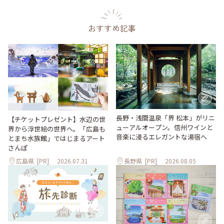
おすすめ記事
長野・浅間温泉「界 松本」がリニ
【チケットプレゼント】水辺の世
ューアルオープン。信州ワインと
界から浮世絵の世界へ。「広島も
音楽に浸るエレガントな湯宿へ
とまち水族館」ではじまるアート
さんぽ
広島県
[PR]
2026.07.31
長野県
[PR]
2026.08.05