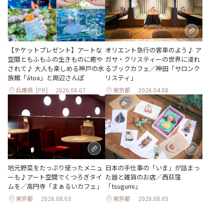
【チケットプレゼント】アートな
オリエント急行の客車のよう♪ ア
空間ともふもふの生きものに癒や
ガサ・クリスティーの世界に浸れ
されて♪ 大人も楽しめる神戸の水
るブックカフェ／神田「サロンク
族館「átoa」と周辺さんぽ
リスティ」
兵庫県
[PR]
2026.08.07
東京都
2026.04.08
地元野菜をたっぷり使ったメニュ
日本の手仕事の「いま」が詰まっ
ーも♪アート空間でくつろぎタイ
た器と雑貨のお店／西荻窪
ムを／高円寺「まぁるいカフェ」
「tsugumi」
東京都
2026.08.03
東京都
2026.08.05