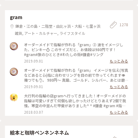
gram
1278
鎌倉・江の島・二階堂・由比ヶ浜・大船・七里ヶ浜
雑貨, アート・カルチャー, ライフスタイル
オーダーメイドで指輪が作れる「gram」② 波をイメージし
た、ピンキー💍 このサイズだと、お値段は980円です！
#gram#旅のひととき#わたしの街#鎌倉#リング
2019.09.01
もっとみる
オーダーメイドで指輪が作れる「gram」 イメージを伝え(写真
などあると👍)指に合わせリングを目の前で作ってくれます👁
幾つでも👌。 980円〜 真鍮、ゴールド、シルバー、あとは磨
きをかけるかマットな感じにするか💍😊✨✨ 今回は、左からピ
2019.09.01
もっとみる
ンキー、中指、親指と作りました😅 いつもは行列がすごいの
に、この日、整理券なし、30分並び入れました😱😱‼️(平日の
大行列の指輪の店gramへ行ってきました！オーダーメイドの
夕方) 皆さん、カップルもいだけど、グループで来られ旅の思
指輪は可愛いすぎて何個も欲しかったけどとりあえず2個で我
い出に作られたりしている方が多かったです😊 まさか、入れ
慢。寒空の中並んだ甲斐がありました^ ^ #鎌倉 #gram #指輪
ると思わなかったので、待ち時間に情報収集し勢いで作ったリ
#オーダーメイド
2018.03.07
もっとみる
ング。それでも、なんだか愛着がわきますね… 次は、重ね付け
られるのを作ろうかなぁ… #gram#旅のひととき#わたしの街#
鎌倉#リング
絵本と珈琲ペンネンネネム