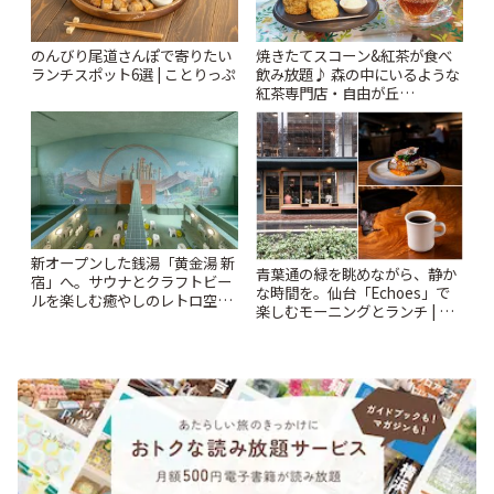
のんびり尾道さんぽで寄りたい
焼きたてスコーン&紅茶が食べ
ランチスポット6選 | ことりっぷ
飲み放題♪ 森の中にいるような
紅茶専門店・自由が丘
「YOTSUBA TEA」でのんびり
時間 | ことりっぷ
新オープンした銭湯「黄金湯 新
青葉通の緑を眺めながら、静か
宿」へ。サウナとクラフトビー
な時間を。仙台「Echoes」で
ルを楽しむ癒やしのレトロ空間
楽しむモーニングとランチ | こ
| ことりっぷ
とりっぷ