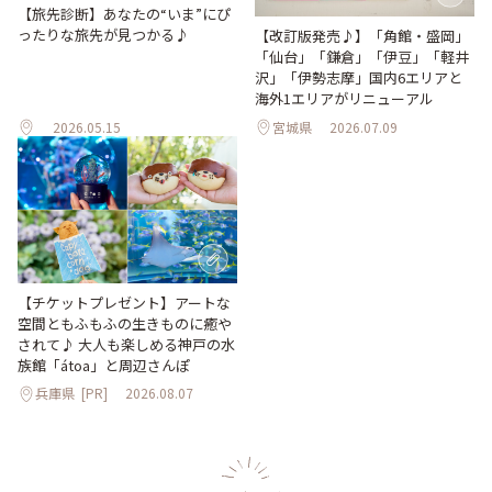
【旅先診断】あなたの“いま”にぴ
ったりな旅先が見つかる♪
【改訂版発売♪】「角館・盛岡」
「仙台」「鎌倉」「伊豆」「軽井
沢」「伊勢志摩」国内6エリアと
海外1エリアがリニューアル
2026.05.15
宮城県
2026.07.09
【チケットプレゼント】アートな
空間ともふもふの生きものに癒や
されて♪ 大人も楽しめる神戸の水
族館「átoa」と周辺さんぽ
兵庫県
[PR]
2026.08.07