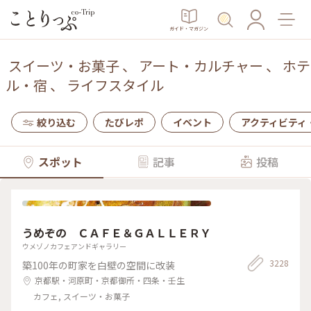
ガイド・マガジン
スイーツ・お菓子
、
アート・カルチャー
、
ホテ
ル・宿
、
ライフスタイル
絞り込む
たびレポ
イベント
アクティビティ
スポット
記事
投稿
うめぞの ＣＡＦＥ＆ＧＡＬＬＥＲＹ
ウメゾノカフェアンドギャラリー
3228
築100年の町家を白壁の空間に改装
京都駅・河原町・京都御所・四条・壬生
カフェ, スイーツ・お菓子