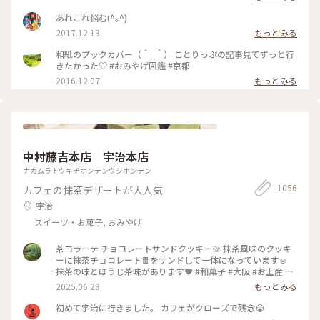
´ᵕ`*) ❁❀✿✾🤍香りは 白檀🤍❁❀✿✾ 伝統文様の説明は写真5
枚目を見てくださいね✨ * 白檀はふくよかで優美さを兼ね備え
あれこれ悩む(^｡^)
高貴な心打つ香りがします(*´˘`*)♡♡♡ 大好きな香りです(｡･
2017.12.13
もっとみる
ω･｡)❁。🌼.*･ﾟ .ﾟ･*. * 古代より人の心を捉え 和らげてきた香
り。 お寺にいるような落ち着いた気持ちになります😌 * 今日
和紙のブックカバー（＾_＾） ことりっぷの記事見てずっと行
で4月も最終日。 過ぎ行く春を名残惜しみ 桜のお香をたきまし
きたかった♡ #おみやげ図鑑 #京都
た･:*:･(*´ｴ｀*)･:*:･ 🌸桜だけど 白檀の香りです😆 🐱にゃんこ
2016.12.07
もっとみる
のお香立てを見せたかったの〜😜 * 我慢がまんの連休ですが
お家時間も楽しく豊かに過ごしましょ💕 ～
🎼.•*¨*•.¸¸♬🎶•*¨*•.¸¸♬•*¨*•.¸¸♪😀❤🌷🐇🦋 先月 仙台三
越の京都展で買いました。 懐紙を利用した お箸袋の折り方な
ども教えていただきました〜😍 Webショップでも買えます
よ〜✨ エリアは妄想ことりっぷで*⋆✈京都にお邪魔しま〜す😊
⤵︎ ︎下のスポットから ことりっぷさんの記事がご覧になれます
中村藤吉本店 宇治本店
よ😊 * #花を愉しむ #ことりっぷ京都 #京都 #和紙 #彩り文様香
ナカムラトウキチホンテンウジホンテン
#包み香 #和詩倶楽部 #わしくらぶ #お土産 #おみやげ #おみや
げ図鑑 #お香 #白檀 #和紙 #こもりっぷ仙台 #カメラ #カメラ初
1056
カフェの抹茶デザートが大人気
心者🔰 #fumitubu
宇治
スイーツ・お菓子, おみやげ
茶コラーテ チョコレートサンドクッキー🍪 抹茶風味のクッキ
ーに抹茶チョコレート🍫をサンドして一体になっています☺️
抹茶の味とほうじ茶味があります❤️ #和菓子 #大阪 #お土産 #
京都 #抹茶 #アートな景色 抹茶の生茶ゼリイを本当は買うつも
2025.06.28
もっとみる
りだったのですが... 持って歩く🚶のはちょっと… と思って、後
からお店に寄ったら売り切れ！Σ(×_×;)!残念、あの時買って
初めて宇治に行きました。 カフェがクローズで残念😭
置けば… 仕方ないので、これにしました。🩷 美味しいクッキ