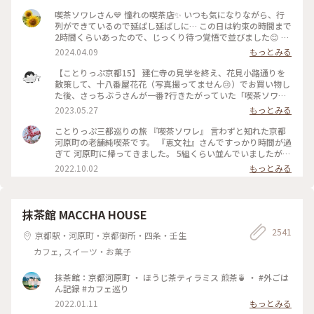
喫茶ソワレさん💙 憧れの喫茶店✨ いつも気になりながら、行
列ができているので延ばし延ばしに… この日は約束の時間まで
2時間くらいあったので、じっくり待つ覚悟で並びました😊 待
つ間も皆さんの投稿で拝見していた青の世界を想像し、ワクワ
2024.04.09
もっとみる
ク💓 結局1時間ほど待ち、店内へ。 1番奥の、部屋が見渡せる
席に着きました。 深く青く、まるで別世界に入ったようです
【ことりっぷ京都15】 建仁寺の見学を終え、花見小路通りを
💙 ぶどうの透かし彫りやライトもクラシックでキレイ✨ 頼ん
散策して、十八番屋花花（写真撮ってません😢）でお買い物し
だのはご存じゼリーポンチ🌈✨ キレイ～✨ 優しいランプの明か
た後、さっちぶうさんが一番❓行きたがっていた「喫茶ソワ
りにかざすとキラキラします✨ ゼリーの懐かしい感じや優しい
レ」さんに向かいました😊 人気のお店なので長蛇の列ができ
2023.05.27
もっとみる
炭酸もいい！ 中の氷がゼリーと同じサイズで、ゼリーだと思
ていると覚悟して行ったのですが、運良く２組しか待っていま
って口に入れてびっくりしてしまいました💦 あっという間に
せんでした😄 15分くらいで案内され、２階の窓側の席へ。若
ことりっぷ三都巡りの旅 『喫茶ソワレ』 言わずと知れた京都
食べ終わってしまいました😣 まだこの雰囲気の中にいたくて
いグループばっかり😱 あ、でも、男性だけで来ているグルー
河原町の老舗純喫茶です。 『恵文社』さんですっかり時間が過
コーヒーでも頼みたい…と思いましたが、きっと外には長い行
プも😊 私はヨーグルトポンチ、さっちぶうさんはゼリーポン
ぎて 河原町に帰ってきました。 5組くらい並んでいましたが、
列ができているでしょうからお店を後にしました。 またこの
チフロートを注文しました。 店内の雰囲気は、暗めの照明で
次々と呼ばれて すんなりと入店できました。 昔ながらのお店
2022.10.02
もっとみる
特別な空間に会いに行きたいです💙 #電車旅 #喫茶ソワレ #喫
したが、落ち着いていて良い雰囲気でした。 美味しくいただ
を守っておられ、 狭い店内ですが、運良く2階の窓辺の 小さな
茶店 #青の世界 #ゼリーポンチ #京都
いてお店を出たのですが、10組くらいが列を作っていました
テーブルにすわれました。 ひんやり涼しげなゼリーポンチを
😳 #私のことりっぷ旅 #京都 #喫茶ソワレ #ヨーグルトポンチ
たのんで 文庫本を読みながら、ひと休みです。 灯りの抑えら
#ゼリーポンチフロート 令和５年５月20日撮影
れた落ち着いた店内は 天井の梁や調度品もシックで美しく 昭
抹茶館 MACCHA HOUSE
和の香りが漂っていますが、 お客さんは若い観光客の方が多
2541
かったです。 お席もすごく近いのですが、 コーナーだったの
京都駅・河原町・京都御所・四条・壬生
で ひっそりと自分の時間を過ごせました✨ ゆるり京都の街歩
カフェ, スイーツ・お菓子
きを楽しむことが できた素敵な1日でした。 ・ ・ #私のことり
っぷ2022 #秋いろとりどり #Myことりっぷ #休日ドライブ #喫
茶ソワレ #純喫茶 #喫茶店 #ゼリーポンチ #ひんやりスイーツ #
抹茶館：京都河原町 ・ ほうじ茶ティラミス 煎茶🍵 ・ #外ごは
京都スイーツ #京都カフェ #レトロ #レトロ喫茶 #昭和レトロ #
ん記録 #カフェ巡り
四条河原町 #京都 #ことりっぷ京都 #ことりっぷ三都巡りの旅
2022.01.11
もっとみる