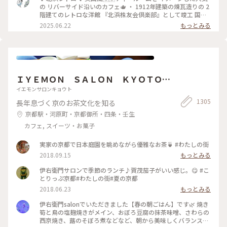
ースがかなり大きく、しっかり甘め。 スコーンは温かく香り
の リバーサイド沿いのカフェ🫖 ・ 1912年建築の煉瓦造りの 2
もよくサクサクで美味しいです！ サンドイッチも黒胡椒が効
階建てのレトロな洋館 『北浜株友会倶楽部』として竣工 国の
いていて甘いとしょっぱいで 最高です〜！ めちゃくちゃボリ
登録有形文化財に指定 ・ 最近は行列のあまりスルーすること
2025.06.22
もっとみる
ュームがありますが紅茶も差し湯が 用意されていて最後まで
が 多くてこの日は平日の雨の日☔ 15時頃にも関わらず空いて
紅茶を楽しめます。 一階の売店で一目惚れしたレトロベアと一
いて ラッキー✌️でした！ そして2階でイートイン🥰 ブルーベリ
緒に過ごしました💕
ーチーズケーキ🫐 アールグレイティー🫖を 昔から変わらずゆ
ったりと 優雅に過ごせる お茶じかんでした😊🫖 ✤ーーーーー
ーーーーーーーーーーーーーーー✤ #北浜レトロ#英国風カフ
ェ#アフタヌーンティー #人気店#紅茶専門店#国の登録有形文
ＩＹＥＭＯＮ ＳＡＬＯＮ ＫＹＯＴＯ
化財 #北浜カフェ#大阪カフェ#はじめての投稿 #はじめての投
稿#大阪のおいしいもん #ことりっぷ大阪
伊右衛門サロン京都
イエモンサロンキョウト
1305
長年息づく京のお茶文化を知る
京都駅・河原町・京都御所・四条・壬生
カフェ, スイーツ・お菓子
実家の京都で日本庭園を眺めながら優雅なお茶🍵 #わたしの街
2018.09.15
もっとみる
伊右衛門サロンで季節のランチ♪賀茂茄子がいい感じ。😋 #こ
とりっぷ京都#わたしの街#夏の京都
2018.06.23
もっとみる
伊右衛門salonでいただきました【春の朝ごはん】です🌿 焼き
筍と鳥の塩麹焼きがメイン、おぼろ豆腐の抹茶味噌、さわらの
西京焼き、蕗のそぼろ煮などなど、朝から美味しくバランス良