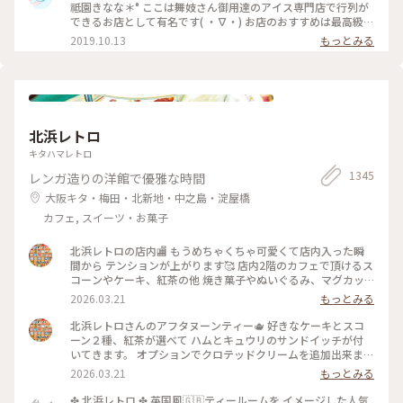
京都にきたらまた立ち寄りたいお店の1つになりました♡ #京
祗園きなな＊° ここは舞妓さん御用達のアイス専門店で行列が
都#おすすめ#スイーツ#アイス#秋の味覚ゴーラー隊#きなこ
できるお店として有名です( ・∇・) お店のおすすめは最高級の
丹波黒豆を使用したきなこの生アイス『できたてきなな』。
2019.10.13
もっとみる
(600円ほうじ茶付)なんと添加物、保存料、卵を一切使ってま
せん。 濃厚なのに甘すぎず、口どけが最高で本当においしかっ
たので京都にきたらまた立ち寄りたいお店の1つになりました
♡ #京都#おすすめ#スイーツ#アイス#秋の味覚ゴーラー隊#き
なこ
北浜レトロ
キタハマレトロ
1345
レンガ造りの洋館で優雅な時間
大阪キタ・梅田・北新地・中之島・淀屋橋
カフェ, スイーツ・お菓子
北浜レトロの店内🏬 もうめちゃくちゃ可愛くて店内入った瞬
間から テンションが上がります🥰 店内2階のカフェで頂けるス
コーンやケーキ、紅茶の他 焼き菓子やぬいぐるみ、マグカッ
プやプレゼント用の 詰め合わせなど購入することが出来ます✨
2026.03.21
もっとみる
店内はシックなアンティーク家具にミントグリーンが 映えて
素敵な空間です〜！
北浜レトロさんのアフタヌーンティー🫖 好きなケーキとスコ
ーン２種、紅茶が選べて ハムとキュウリのサンドイッチが付
いてきます。 オプションでクロテッドクリームを追加出来ます
✨ スコーンは季節限定のさくらとくるみをチョイス。 ケーキ
2026.03.21
もっとみる
はストロベリースペシャルショートケーキです🍓 ウェッジウ
ッドのお皿に乗せられてボリュームが凄いです😳 ケーキも1ピ
✤ 北浜レトロ ✤ 英国風🇬🇧ティールームを イメージした人気