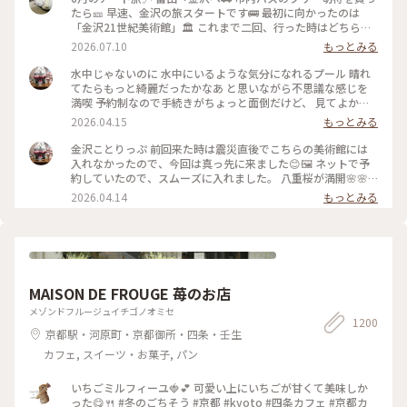
たら🎫 早速、金沢の旅スタートです🚌 最初に向かったのは
「金沢21世紀美術館」🏛️ これまで二回、行った時はどちらも
休館日😱 今回初めて、あのスイミングプールも見ることが 出
2026.07.10
もっとみる
来ました🏊🏊 ただ私は一人(笑)なのでプールに入っても上から
写真は撮れないよね⁉️と、、、 なので上から下の人達を見て楽
水中じゃないのに 水中にいるような気分になれるプール 晴れ
しみました😂 修学旅行かな❓の子供達の同行者の様に…🤣 混ま
てたらもっと綺麗だったかなあ と思いながら不思議な感じを
ないうちにと午前中に来たので そこまで混雑してなくゆっく
満喫 予約制なので手続きがちょっと面倒だけど、 見てよかっ
り出来ました✨✨ #ひみつの絶景 #ことりっぷ金沢 #金沢21世
た #ちいさな列車旅 #金沢#金沢21世紀美術館#プール #現代ア
2026.04.15
もっとみる
紀美術館#スイミングプール #金沢市内バスフリー切符
ート
金沢ことりっぷ 前回来た時は震災直後でこちらの美術館には
入れなかったので、今回は真っ先に来ました😊🖼️ ネットで予
約していたので、スムーズに入れました。 八重桜が満開🌸🌸
🌸🌸🌸 芝生も綺麗でとても気持ちいい。 フリースペースもた
2026.04.14
もっとみる
くさんあるので のんびり楽しめます。 今日は海外からの観光
客が多かったようで、 私も英語で案内されそうになりました
😅 #ちいさな列車旅 #金沢#石川県#金沢21世紀美術館#桜🌸#
現代アート
MAISON DE FROUGE 苺のお店
メゾンドフルージュイチゴノオミセ
1200
京都駅・河原町・京都御所・四条・壬生
カフェ, スイーツ・お菓子, パン
いちごミルフィーユ🍓💕 可愛い上にいちごが甘くて美味しか
った😋🍴 #冬のごちそう #京都 #kyoto #四条カフェ #京都カ