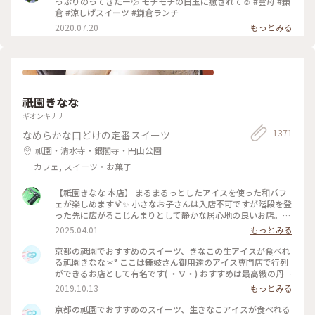
っぷりのってきたー💦 モチモチの白玉に癒されて☺️ #雲母 #鎌
倉 #涼しげスイーツ #鎌倉ランチ
2020.07.20
もっとみる
祇園きなな
ギオンキナナ
1371
なめらかな口どけの定番スイーツ
祇園・清水寺・銀閣寺・円山公園
カフェ, スイーツ・お菓子
【祇園きなな 本店】 まるまるっとしたアイスを使った和パフ
ェが楽しめます🍹✨ 小さなお子さんは入店不可ですが階段を登
った先に広がるこじんまりとして静かな居心地の良いお店。
パフェはきなこや抹茶、黒ゴマなどを使った和なものからティ
2025.04.01
もっとみる
ラミスの入ったイタリアン風、ベリーを使ったものなど様々。
アイスの食べ比べやふわふわのかき氷、焼き菓子、クロックム
京都の祗園でおすすめのスイーツ、きなこの生アイスが食べれ
ッシュのようなフードメニューもあります。 こちらもアニメ・
る祗園きなな＊° ここは舞妓さん御用達のアイス専門店で行列
名探偵コナンで取り上げられました✨ #京都グルメ #京都 #祇
ができるお店として有名です( ・∇・) おすすめは最高級の丹波
園 #本店 #人気店 #聖地巡礼 #パフェ #きなこ #黒ゴマ #アイス
黒豆を使用したきなこの生アイス『できたてきなな』。(600円
2019.10.13
もっとみる
クリーム #かき氷 #フォトジェニック #名探偵コナン
ほうじ茶付)なんと添加物、保存料、卵を一切使ってません。
濃厚なのに甘すぎず、口どけが最高で本当においしかったので
京都の祗園でおすすめのスイーツ、生きなこアイスが食べれる