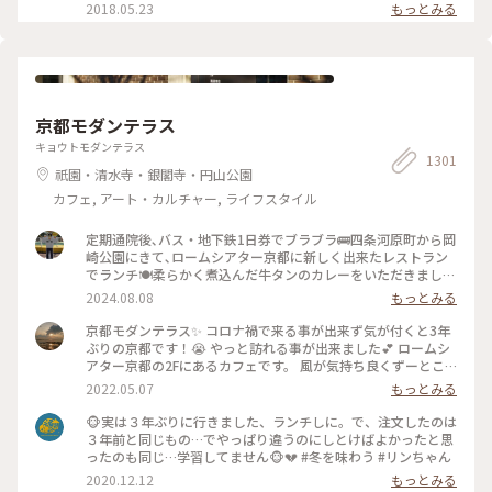
くいただきました( ´͈ ᵕ `͈ ) 最初にいただいた抹茶入り玄米茶も
2018.05.23
もっとみる
本当に美味しくて、つい長居してしまうsalonです♪ #伊右衛
門salon #IYEMONSALON #KYOTO #京都 #季節限定 #春の朝ご
はん #朝ごはん #morning #和食 #塩麹焼き #西京焼き #抹茶 #
筍 #さわら #玄米茶 #京料理 #京野菜 #japan #japanesefood
#breakfast
京都モダンテラス
キョウトモダンテラス
1301
祇園・清水寺・銀閣寺・円山公園
カフェ, アート・カルチャー, ライフスタイル
定期通院後､バス・地下鉄1日券でブラブラ🚌四条河原町から岡
崎公園にきて､ロームシアター京都に新しく出来たレストラン
でランチ🍽️柔らかく煮込んだ牛タンのカレーをいただきました
🍛 #グルメ #ランチ #カレー
2024.08.08
もっとみる
京都モダンテラス✨ コロナ禍で来る事が出来ず気が付くと3年
ぶりの京都です！😭 やっと訪れる事が出来ました💕 ロームシ
アター京都の2Fにあるカフェです。 風が気持ち良くずーとこ
こで時間を過ごしていたいカフェです🥰 スズメが残したケー
2022.05.07
もっとみる
キのくずを食べにテーブルの上にやってきてました😆 #Myこ
とりっぷ #春風さんぽ
🐵実は３年ぶりに行きました、ランチしに。で、注文したのは
３年前と同じもの…でやっぱり違うのにしとけばよかったと思
ったのも同じ…学習してません🐵💔 #冬を味わう #リンちゃん
2020.12.12
もっとみる