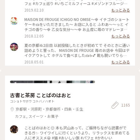
フェ #カフェ巡り #いちごミルフィーユ #メゾンドフルージュ
#苺 #strawberry #ストロベリー #いちご大好き#お茶にしよう
2019.02.10
もっとみる
MAISON DE FROUGE ICHIGO NO OMISE〜🍓 イチゴのショート
ケーキ🍰をいただきました〜 お店に入ると ふわあ〜〜っと イ
チゴの香り〜🍓 乙女な気分〜〜🍓 お土産に苺のマドレーヌを
購入〜楽しみっ❤️ #京都#イチゴのお店#ショートケーキ
2018.12.05
もっとみる
夏の京都🎋2日目 以前投稿したときが初めてで そのときに通い
詰めようと誓った、 MAISON DE FROUGE 苺のお店🍓 今回はテ
イクアウトして ホテルで食べました🍰☕️💕 靴も脱いでりらっ
くす〜〜しながら食べて、 お店でとはまた違った幸せな苺時間
2018.05.01
もっとみる
でした🍓 #京都 #カフェ #ケーキ #苺
古書と茶房 ことばのはおと
コショトサボウ コトバノハオト
1165
京都駅・河原町・京都御所・四条・壬生
カフェ, スイーツ・お菓子
ことばのはおと😌 本も沢山あって、ご飯待ちながら読書がで
きる📕✨ ワイワイしに行くというより、リラックスを求めてる
人にオススメ😁 #猫 #おいしい旅 #パフェ #かわいい