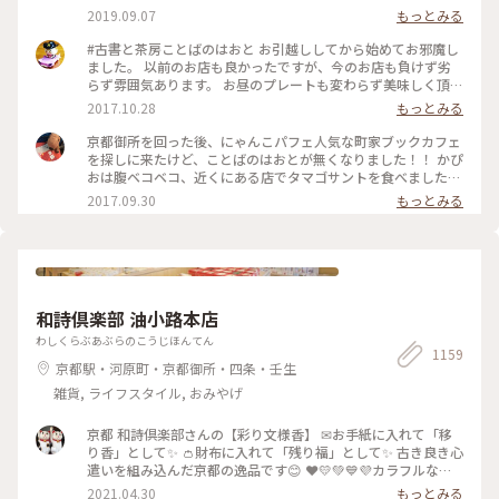
2019.09.07
もっとみる
#古書と茶房ことばのはおと お引越ししてから始めてお邪魔し
ました。 以前のお店も良かったですが、今のお店も負けず劣
らず雰囲気あります。 お昼のプレートも変わらず美味しく頂
き、例のにゃんこパフェも😍 この度は帰り際にオーナーさん
2017.10.28
もっとみる
と少しお話しできてよかったです。 で、いつもなのですが、お
店を出るときはわざわざご夫婦で三和土まで出てきてお見送り
京都御所を回った後、にゃんこパフェ人気な町家ブックカフェ
してくれます。 また行っちゃうじゃない☺️ あ、ちなみに引っ
を探しに来たけど、ことばのはおとが無くなりました！！ かぴ
越してます。 新しい場所は 京都市上京区天神北町12-1
おは腹ベコベコ、近くにある店でタマゴサントを食べました！
たまたま入ったが、今流行りのタマゴタントが美味しかった！
2017.09.30
もっとみる
カフェ⭐️スターと言う店なんだ！
和詩倶楽部 油小路本店
わしくらぶあぶらのこうじほんてん
1159
京都駅・河原町・京都御所・四条・壬生
雑貨, ライフスタイル, おみやげ
京都 和詩倶楽部さんの【彩り文様香】 ✉お手紙に入れて「移
り香」として✨ 👛財布に入れて「残り福」として✨ 古き良き心
遣いを組み込んだ京都の逸品です😊 ❤️💛💚💙💜カラフルな可
愛い「京もの」 持ってるだけで幸せな気持ちになりますよ〜(*
2021.04.30
もっとみる