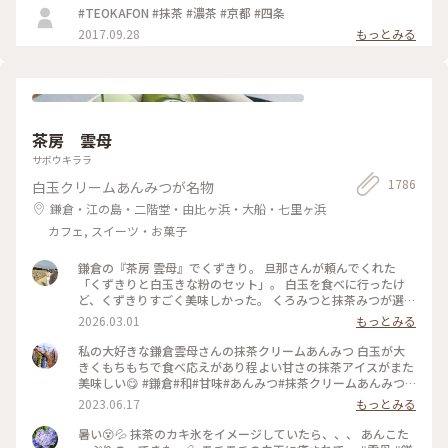
#TEOKAFON #抹茶 #濃茶 #京都 #四条
2017.09.28
もっとみる
茶房 雲母
サボウキララ
1786
白玉クリームあんみつが名物
鎌倉・江の島・二階堂・由比ヶ浜・大船・七里ヶ浜
カフェ, スイーツ・お菓子
鎌倉の『茶房 雲母』でくずきり。 旦那さんが頼んでくれた
「くずきりと白玉きな粉のセット」。 白玉を食べに行ったけ
ど、くずきりすごく美味しかった。 くろみつと抹茶みつが選べ
ます。 1時間待ちを想定して行ったら、30分も待たずに入れ
2026.03.01
もっとみる
た。 梅の見える特等席。 けど、席についてから出てくるまで
30分弱かかったので、だいたい1時間。 1時間くらいなら、並
私の大好きな鎌倉雲母さんの抹茶クリームあんみつ 白玉が大
んでも食べたいクオリティ。 #神奈川#鎌倉#茶房雲母#白玉#お
きくもちもちで食べ応えがあり程よい甘さの抹茶アイスがまた
もちずき#Ayuのおやつ#はじめての鎌倉
美味しい😋 #鎌倉#和#甘味#あんみつ#抹茶クリームあんみつ#
雲母
2023.06.17
もっとみる
暑い😵💦 抹茶のカキ氷をイメージしていたら、、、 あんこた