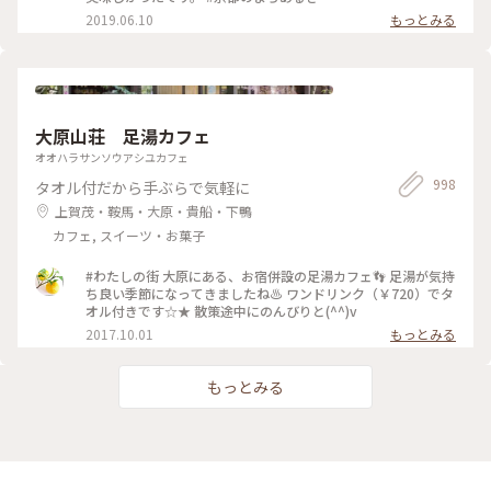
お茶はおかわりも頂けるんですよ◎ ☺︎ 現在は、満席だとテイ
2019.06.10
もっとみる
クアウトのみになるそうです。席の予約はできませんが、電話
で現在の空き状況を尋ねることができるので、ぜひ事前にお電
話を☺︎ #涼しげスイーツ #日本の夏景色 #kaikadocafe #開化
堂カフェ #開化堂 #カフェ #京都 1人暮らしから夫婦2人暮らし
になり、ばたばたと毎日を過ごしています。なかなか投稿が追
いつかないのと、みなさんの投稿を見に行けないです。ゆっく
大原山荘 足湯カフェ
りペースになりますが、これからもよろしくお願いします☺︎
オオハラサンソウアシユカフェ
998
タオル付だから手ぶらで気軽に
上賀茂・鞍馬・大原・貴船・下鴨
カフェ, スイーツ・お菓子
#わたしの街 大原にある、お宿併設の足湯カフェ👣 足湯が気持
ち良い季節になってきましたね♨ ワンドリンク（￥720）でタ
オル付きです☆★ 散策途中にのんびりと(^^)v
2017.10.01
もっとみる
もっとみる