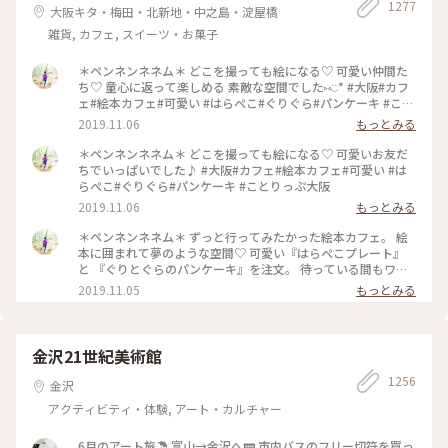
1277
大阪キタ・梅田・北新地・中之島・淀屋橋
雑貨, カフェ, スイーツ・お菓子
＊ペンネンネネム＊ どこを撮っても絵になる♡ 可愛い仲間た
ち♡ 童心に返って楽しめる 素敵な空間でした⑅︎◡̈︎* #大阪#カフ
ェ#絵本カフェ#可愛い #はらぺこ#ぐりぐら#パンケーキ #こと
りっぷ大阪
2019.11.06
もっとみる
＊ペンネンネネム＊ どこを撮っても絵になる♡ 可愛いお友だ
ちでいっぱいでした♪ #大阪#カフェ#絵本カフェ#可愛い #は
らぺこ#ぐりぐら#パンケーキ #ことりっぷ大阪
2019.11.06
もっとみる
＊ペンネンネネム＊ ずっと行ってみたかった絵本カフェ。 絵
本に囲まれて夢のような空間♡ 可愛い『はらぺこプレート』
と 『ぐりとぐらのパンケーキ』を注文。 待っている間もワク
ワクが止まりません♪ どうしたら上手に撮れるかな〜 そんな
2019.11.05
もっとみる
時間も楽しい♡︎ʾʾ 癒しのひと時でした(*´˘`*) #大阪#カフェ#絵
本カフェ#可愛い #はらぺこ#ぐりぐら#パンケーキ #ことりっ
ぷ大阪
金沢21世紀美術館
1256
金沢
アクティビティ・体験, アート・カルチャー
6月のアート旅☂️ 富山→金沢へ🚃 市内バスのフリー切符を買っ