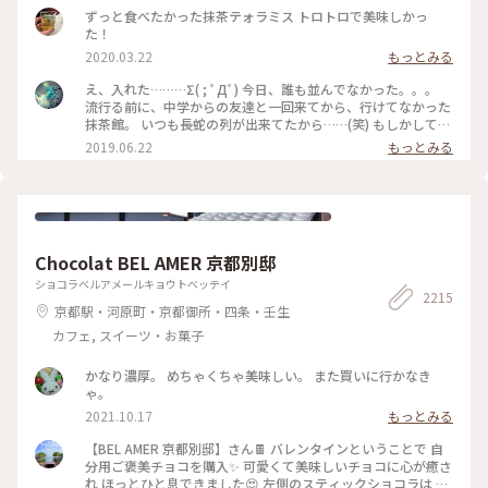
ずっと食べたかった抹茶テォラミス トロトロで美味しかっ
た！
2020.03.22
もっとみる
え、入れた………Σ( ; ﾟДﾟ) 今日、誰も並んでなかった。。。
流行る前に、中学からの友達と一回来てから、行けてなかった
抹茶館。 いつも長蛇の列が出来てたから……(笑) もしかして、
別の所に新しい店舗が出来たのかな？ ……と、思ってたのです
2019.06.22
もっとみる
が、店の外に出たら列が出来てましたΣ( ; ﾟДﾟ)運が良かっ
た！！ メニューは、ほうじ茶ティラミスのセット😋🍴💕 上の
粉(？)が、ほうじ茶風味。きな粉にほうじ茶がブレンドされて
るのかな……？？ほうじ茶だけだと、あんな粉っぽくないと思
うけど🤔 まぁ！美味しかったからいっか(笑) #抹茶館 #抹茶 #
ほうじ茶ティラミス #京都
Chocolat BEL AMER 京都別邸
ショコラベルアメールキョウトベッテイ
2215
京都駅・河原町・京都御所・四条・壬生
カフェ, スイーツ・お菓子
かなり濃厚。 めちゃくちゃ美味しい。 また買いに行かなき
ゃ。
2021.10.17
もっとみる
【BEL AMER 京都別邸】さん🍫 バレンタインということで 自
分用ご褒美チョコを購入✨ 可愛くて美味しいチョコに心が癒さ
れ ほっとひと息できました😍 左側のスティックショコラは キ