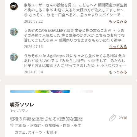
素敵ユーザーさんの投稿を見て、こちらへ💕 期間限定の新生姜
と桃のしるこ氷🍑 お店に入ると大概の方が注文してました〜
😊 さっそく、氷を一口食べると、思ったよりスパイシーで 生
姜の風味が口いっぱい広がります🥰 氷で生姜…はじめて…！
2026.07.22
もっとみる
桃も程よい量で、食べ進めると下には、こし餡！ だから、し
るこなんですね〜🤔 頼んだ時は、何でだろうと思ったけど、な
うめぞのCAFE&GALLERY🏳️‍🌈 新生姜と桃の志るこ氷🍧 ＊ うめ
るほど〜です😘 この後も、山鉾巡りなので、あっという間に
ぞの茶房で人気だった 桃と生姜のかき氷が こちらのお店で復
汗💦になるけど、 真夏に食べるかき氷🍧、魅力的ですよね✨✨
活してました🍑🍧 ＊ 祇園祭りのちまきをもらいに行く途中に
#かき氷 #桃のかき氷
寄ろうかなどうしようかな？と 考えながら前を通ったら桃氷
2026.07.13
もっとみる
の看板でていたので スルーできませんでした😆 ＊ ぴりりとく
る新生姜のシロップが すごいアクセントになって🫚 合間合間
うめぞのcafe &gallery☕️ 秋になったら食べたくなる物は 数々
にみずみずしい桃のスライスを いただきます🍑 ちょっと見え
あれど😁 私の中では『みたらし団子』🍡😊 そして みたらし
づらいですが 中にはもっちり白玉と そしてこし餡が入ってい
団子と言えば梅園さんに 行ってきました😊 ＊ 小さなパフェと
るので 最後には、しるこ氷としていただきました😊 ＊ 人気か
みたらし団子のセット🩷 この小さなパフェのセットが復活し
2024.10.04
もっとみる
き氷だけに🍧 私が最後の一杯だったようで 注文したあとにす
て 小躍りです😁 パフェにはわらび餅と小さな抹茶アイスとク
ぐに看板が引き上げられました💦 後からくる人くる人残念が
ッキーの シンプルなパフェで みたらし団子な合間に食べると
っておられたので （先注文のレジ横の席でした） 暑い中を目
相乗効果でとっても美味しいです😊 もちもちで焦げ目が香ば
当てに来て🍑なかった時の衝撃を 考えたら、食べられて本当
しい 蜜がたっぷりのみたらし団子はやっぱり 美味しかったで
に幸せでした😊 ＊ ギャラリーでは風鈴展が🎐 陶器のブルーの
す🩷 ＊ 投稿の度に言っているような気もしますが 同じ梅園さ
かわいい風鈴たちでした😊 #京都カフェ #かき氷 #桃活 #う
んでも三条店は行列出来てますが こちらはいつもすんなり入
喫茶ソワレ
めぞの #梅園
れます😊 店内の配置を変えられたようで✨ 奥の中庭前の席が2
人席になり 通い始めて幾数年 初めて窓際に座る事ができま
キッサソワレ
した😊 中庭がいい感じです😊🌳 ＊ うめぞのcafe＆galleryは
2936
昭和の洋館を連想させる幻想的な空間
ちょっと甘い物が食べたいなぁーと 思う時に足が向いてしま
うお店です😊 #京都カフェ #パフェ活2024 #みたらし団子 #秋
京都駅・河原町・京都御所・四条・壬生
の彩り #クラシカルな街 #私の好きな京都
カフェ, スイーツ・お菓子