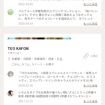
ャラメルやルビーチョコ、 右側はお酒入りチョコや 京都産の
2021.02.05
もっとみる
抹茶や宮崎県産日向夏 愛媛県産ほうじ茶など チョコと一言で
言っても たくさんの味を楽しめる✨ パッケージやデザインも
ベルアメール京都別邸のスプリングコレクション、 『桜パレシ
とても可愛いので ご褒美チョコでもプレゼント用でも どちら
ョコラ』です🌸 春をぎゅっと四角く固めたようなボックス
にもおすすめの詰め合わせです♡ #ほっとひと息 #バレンタイ
に、 桜モチーフのチョコレートを詰め込んで。 タブレットも
ン #スイーツ好き #ゴーラー隊
良いですが、丸いかたちは 丸窓から桜を覗くような和を感じ
2020.04.23
もっとみる
ます。 右から ・桜ブラン・桜ノワール・桜ルビー・桜ミル
ク・桜フレーズ です。 桜の花のフレークやストロベリーにフ
ランボワーズ、 ナッツやドライフルーツのトッピング。 桜の
香りのミルクチョコやルビーチョコを使用し、 一枚ずつ違う
味を楽しめます♪ 金銀のキラキラと満開の桜、 テーブルの上
でのお花見も良いですね😊 #ベルアメール #BELAMER #京都 #
TEO KAFON
桜 #桜スイーツ #和スイーツ #チョコレート #お取り寄せ #手み
やげ #おみやげ
テオカフォン
1863
京都駅・河原町・京都御所・四条・壬生
ごはん, カフェ, スイーツ・お菓子
「TEO KAFON」 ＊抹茶スペシャルスイーツセット ・抹茶スイ
ーツプレート(タルト、ロールケーキ、チョコボール、ビスコ
ッティ、エクレア) ・ドリンク(キャラメルホワイトモカ) 抹茶
三昧出来て大満足したそうです。 フォークを2本用意して頂い
2020.02.20
もっとみる
たのですが、娘一人で完食でした。 #TEO KAFON#抹茶三昧#
プチことりっぷ京都#冬のおでかけ
いろんなタイプのお抹茶が食べたい時に💕 #ことりっぷ京都 #
抹茶 #新京極 #前田珈琲 #河原町 #京都 #カフェ #コーヒー
2017.12.15
もっとみる